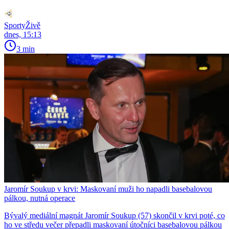
SportyŽivě
dnes, 15:13
3 min
Jaromír Soukup v krvi: Maskovaní muži ho napadli basebalovou
pálkou, nutná operace
Bývalý mediální magnát Jaromír Soukup (57) skončil v krvi poté, co
ho ve středu večer přepadli maskovaní útočníci basebalovou pálkou