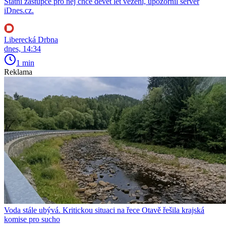
Státní zástupce pro něj chce devět let vězení, upozornil server
iDnes.cz.
Liberecká Drbna
dnes, 14:34
1 min
Reklama
Voda stále ubývá. Kritickou situaci na řece Otavě řešila krajská
komise pro sucho