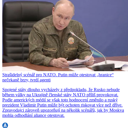
Strašidelný scénář pro NATO. Putin může otestovat „hranice“
nečekaně brzy, tvrdí agenti
Spojené státy dlouho vycházely z předpokladu, že Rusko nebude
během války na Ukrajině členské státy NATO příliš provokovat.
Podle amerických médií se však toto hodnocení změnilo a ruský
prezident Vladimir Putin může být ochoten riskovat více než dříve.
Zpravodajci zároveň upozorňují na několik scénářů, jak by Moskva
mohla odhodlání aliance otestovat.