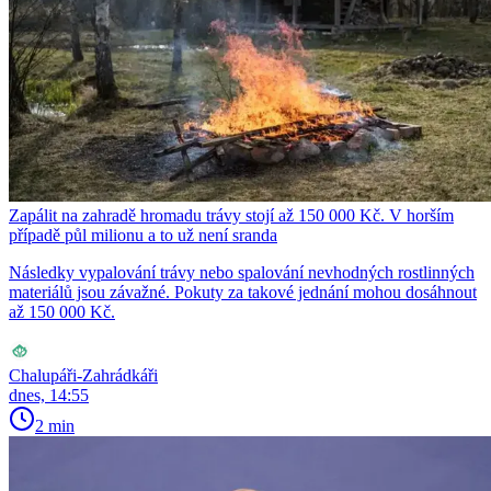
Zapálit na zahradě hromadu trávy stojí až 150 000 Kč. V horším
případě půl milionu a to už není sranda
Následky vypalování trávy nebo spalování nevhodných rostlinných
materiálů jsou závažné. Pokuty za takové jednání mohou dosáhnout
až 150 000 Kč.
Chalupáři-Zahrádkáři
dnes, 14:55
2 min