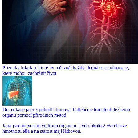
Příznaky infarktu, které by měl znát každý. Jedná se o informace,
které mohou zachránit život
Detoxikace jater z pohodlí domova. Odlehčete tomuto důležitému
orgánu pomocí přírodních metod
Játra jsou největším vnitřním orgánem. Tvoří okolo 2 % celkové
hmotnosti těla a na starost mají látkovou...