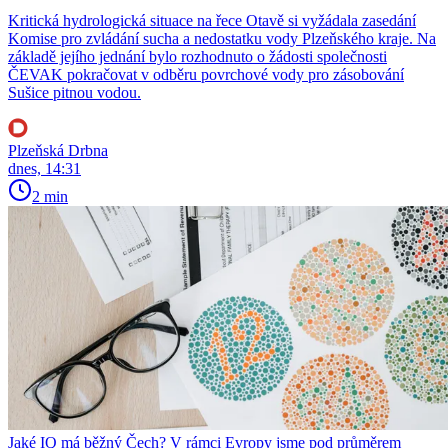
Kritická hydrologická situace na řece Otavě si vyžádala zasedání
Komise pro zvládání sucha a nedostatku vody Plzeňského kraje. Na
základě jejího jednání bylo rozhodnuto o žádosti společnosti
ČEVAK pokračovat v odběru povrchové vody pro zásobování
Sušice pitnou vodou.
Plzeňská Drbna
dnes, 14:31
2 min
Jaké IQ má běžný Čech? V rámci Evropy jsme pod průměrem