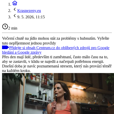
Krasnezeny.eu
9. 5. 2026, 11:15
2 min
Večerní chutě na jídlo mohou stát za problémy s hubnutím. Vyřešte
tuto nepříjemnost jednou provždy
Přidejte si obsah Centrum.cz do oblíbených zdrojů pro Google
hledání a Google zprávy
Přes den mají lidé, především ti zaměstnaní, často málo času na to,
aby se zastavili, v klidu se najedli a načerpali potřebnou energii.
Dnešní doba je navíc poznamenaná stresem, který nás provází téměř
na každém kroku.