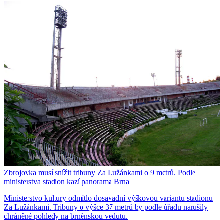
Zbrojovka musí snížit tribuny Za Lužánkami o 9 metrů. Podle
ministerstva stadion kazí panorama Brna
Ministerstvo kultury odmítlo dosavadní výškovou variantu stadionu
Za Lužánkami. Tribuny o výšce 37 metrů by podle úřadu narušily
chráněné pohledy na brněnskou vedutu.