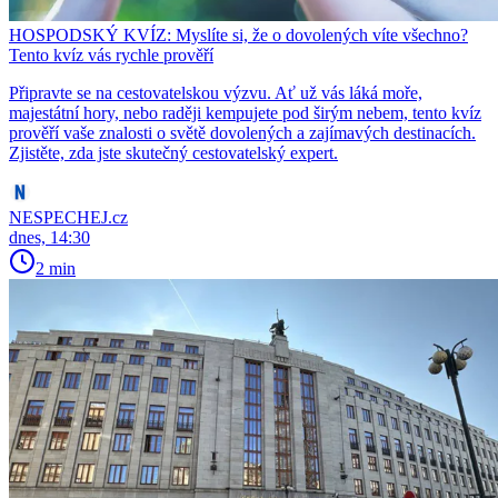
HOSPODSKÝ KVÍZ: Myslíte si, že o dovolených víte všechno?
Tento kvíz vás rychle prověří
Připravte se na cestovatelskou výzvu. Ať už vás láká moře,
majestátní hory, nebo raději kempujete pod širým nebem, tento kvíz
prověří vaše znalosti o světě dovolených a zajímavých destinacích.
Zjistěte, zda jste skutečný cestovatelský expert.
NESPECHEJ.cz
dnes, 14:30
2 min