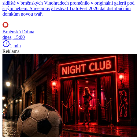
sídliště v brněnských Vinohradech proměnilo v originální galerii pod
širým nebem. Streetartový festival TrafoFest 2026 dal distribučním
domkům novou tvář.
Brněnská Drbna
dnes, 15:00
1 min
Reklama