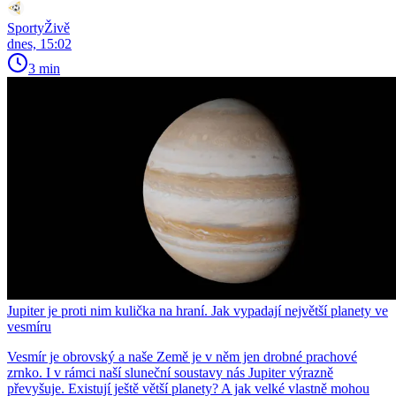
SportyŽivě
dnes, 15:02
3 min
Jupiter je proti nim kulička na hraní. Jak vypadají největší planety ve
vesmíru
Vesmír je obrovský a naše Země je v něm jen drobné prachové
zrnko. I v rámci naší sluneční soustavy nás Jupiter výrazně
převyšuje. Existují ještě větší planety? A jak velké vlastně mohou