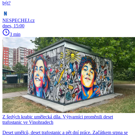
být?
NESPECHEJ.cz
dnes, 15:00
3 min
Z šedých krabic umělecká díla. Výtvarníci proměnili deset
trafostanic ve Vinohradech
Deset umělců, deset trafostanic a pět dní práce. Začátkem srpna se