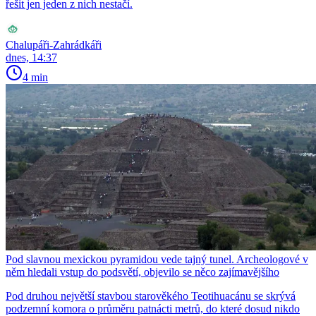
řešit jen jeden z nich nestačí.
Chalupáři-Zahrádkáři
dnes, 14:37
4 min
Pod slavnou mexickou pyramidou vede tajný tunel. Archeologové v
něm hledali vstup do podsvětí, objevilo se něco zajímavějšího
Pod druhou největší stavbou starověkého Teotihuacánu se skrývá
podzemní komora o průměru patnácti metrů, do které dosud nikdo