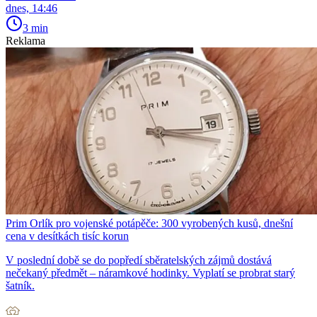
dnes, 14:46
3 min
Reklama
Prim Orlík pro vojenské potápěče: 300 vyrobených kusů, dnešní
cena v desítkách tisíc korun
V poslední době se do popředí sběratelských zájmů dostává
nečekaný předmět – náramkové hodinky. Vyplatí se probrat starý
šatník.