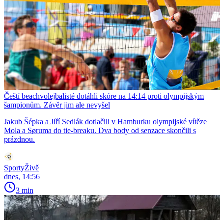
Čeští beachvolejbalisté dotáhli skóre na 14:14 proti olympijským
šampionům. Závěr jim ale nevyšel
Jakub Šépka a Jiří Sedlák dotlačili v Hamburku olympijské vítěze
Mola a Søruma do tie-breaku. Dva body od senzace skončili s
prázdnou.
SportyŽivě
dnes, 14:56
3 min