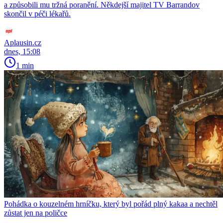
a způsobili mu tržná poranění. Někdejší majitel TV Barrandov
skončil v péči lékařů.
Aplausin.cz
dnes, 15:08
1 min
Pohádka o kouzelném hrníčku, který byl pořád plný kakaa a nechtěl
zůstat jen na poličce