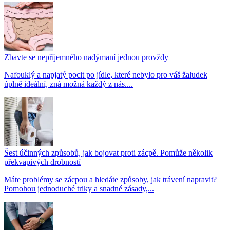
Zbavte se nepříjemného nadýmaní jednou provždy
Nafouklý a napjatý pocit po jídle, které nebylo pro váš žaludek
úplně ideální, zná možná každý z nás....
Šest účinných způsobů, jak bojovat proti zácpě. Pomůže několik
překvapivých drobností
Máte problémy se zácpou a hledáte způsoby, jak trávení napravit?
Pomohou jednoduché triky a snadné zásady,...