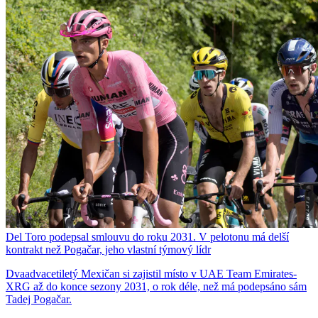
Del Toro podepsal smlouvu do roku 2031. V pelotonu má delší
kontrakt než Pogačar, jeho vlastní týmový lídr
Dvaadvacetiletý Mexičan si zajistil místo v UAE Team Emirates-
XRG až do konce sezony 2031, o rok déle, než má podepsáno sám
Tadej Pogačar.