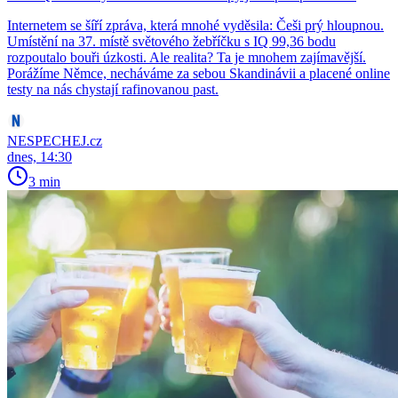
Internetem se šíří zpráva, která mnohé vyděsila: Češi prý hloupnou.
Umístění na 37. místě světového žebříčku s IQ 99,36 bodu
rozpoutalo bouři úzkosti. Ale realita? Ta je mnohem zajímavější.
Porážíme Němce, necháváme za sebou Skandinávii a placené online
testy na nás chystají rafinovanou past.
NESPECHEJ.cz
dnes, 14:30
3 min