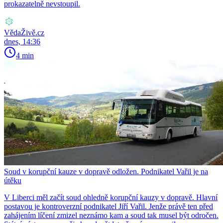
prokazatelně nevstoupil.
VědaŽivě.cz
dnes, 14:36
4 min
Soud v korupční kauze v dopravě odložen. Podnikatel Vařil je na
útěku
V Liberci měl začít soud ohledně korupční kauzy v dopravě. Hlavní
postavou je kontroverzní podnikatel Jiří Vařil. Jenže právě ten před
zahájením líčení zmizel neznámo kam a soud tak musel být odročen.