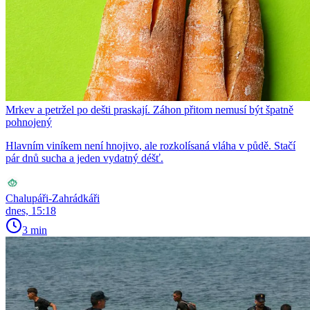
Mrkev a petržel po dešti praskají. Záhon přitom nemusí být špatně
pohnojený
Hlavním viníkem není hnojivo, ale rozkolísaná vláha v půdě. Stačí
pár dnů sucha a jeden vydatný déšť.
Chalupáři-Zahrádkáři
dnes, 15:18
3 min