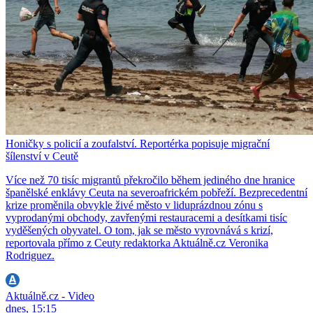
Honičky s policií a zoufalství. Reportérka popisuje migrační
šílenství v Ceutě
Více než 70 tisíc migrantů překročilo během jediného dne hranice
španělské enklávy Ceuta na severoafrickém pobřeží. Bezprecedentní
krize proměnila obvykle živé město v liduprázdnou zónu s
vyprodanými obchody, zavřenými restauracemi a desítkami tisíc
vyděšených obyvatel. O tom, jak se město vyrovnává s krizí,
reportovala přímo z Ceuty redaktorka Aktuálně.cz Veronika
Rodriguez.
Aktuálně.cz - Video
dnes, 15:15