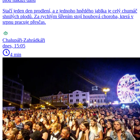
plod nakazí další
Stačí jeden den prodlení, a z jednoho hnědého jablka je celý chumáč
shnilých plodů. Za rychlým šířením stojí houbová choroba, která v
srpnu pracuje přesčas.
Chalupáři-Zahrádkáři
dnes, 15:05
4 min