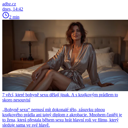
adbz.cz
dnes, 14:42
2 min
7 věcí, které bohyně sexu dělají jinak. A s krajkovým prádlem to
skoro nesouvisí
„Bohyně sexu“ nemusí mít dokonalé tělo, zásuvku plnou
krajkového prádla ani tajný diplom z akrobacie. Mnohem častěji je
to žena, která přestala během sexu hrát hlavní roli ve filmu, který
sleduje sama ve své hlavě.