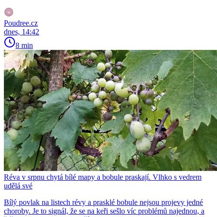
Poudree.cz
dnes, 14:42
8 min
Réva v srpnu chytá bílé mapy a bobule praskají. Vlhko s vedrem
udělá své
Bílý povlak na listech révy a prasklé bobule nejsou projevy jedné
choroby. Je to signál, že se na keři sešlo víc problémů najednou, a