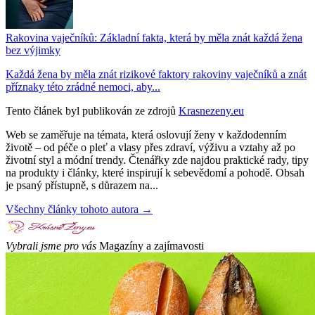
Rakovina vaječníků: Základní fakta, která by měla znát každá žena
bez výjimky
Každá žena by měla znát rizikové faktory rakoviny vaječníků a znát
příznaky této zrádné nemoci, aby...
Tento článek byl publikován ze zdrojů
Krasnezeny.eu
Web se zaměřuje na témata, která oslovují ženy v každodenním
životě – od péče o pleť a vlasy přes zdraví, výživu a vztahy až po
životní styl a módní trendy. Čtenářky zde najdou praktické rady, tipy
na produkty i články, které inspirují k sebevědomí a pohodě. Obsah
je psaný přístupně, s důrazem na...
Všechny články tohoto autora →
Vybrali jsme pro vás
Magazíny a zajímavosti