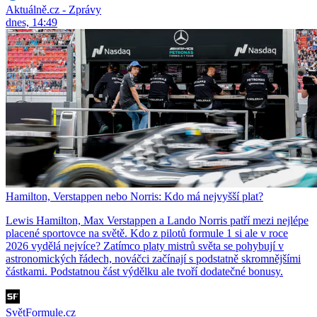
Aktuálně.cz - Zprávy
dnes, 14:49
Hamilton, Verstappen nebo Norris: Kdo má nejvyšší plat?
Lewis Hamilton, Max Verstappen a Lando Norris patří mezi nejlépe
placené sportovce na světě. Kdo z pilotů formule 1 si ale v roce
2026 vydělá nejvíce? Zatímco platy mistrů světa se pohybují v
astronomických řádech, nováčci začínají s podstatně skromnějšími
částkami. Podstatnou část výdělku ale tvoří dodatečné bonusy.
SvětFormule.cz