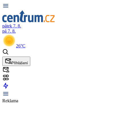
pátek 7. 8.
pá 7. 8.
26°C
Přihlášení
Reklama