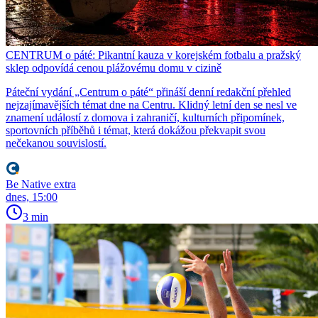
CENTRUM o páté: Pikantní kauza v korejském fotbalu a pražský
sklep odpovídá cenou plážovému domu v cizině
Páteční vydání „Centrum o páté“ přináší denní redakční přehled
nejzajímavějších témat dne na Centru. Klidný letní den se nesl ve
znamení událostí z domova i zahraničí, kulturních připomínek,
sportovních příběhů i témat, která dokážou překvapit svou
nečekanou souvislostí.
Be Native extra
dnes, 15:00
3 min