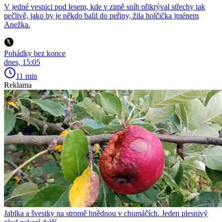
V jedné vesnici pod lesem, kde v zimě sníh přikrýval střechy tak
pečlivě, jako by je někdo balil do peřiny, žila holčička jménem
Anežka.
Pohádky bez konce
dnes, 15:05
11 min
Reklama
Jablka a švestky na stromě hnědnou v chumáčích. Jeden plesnivý