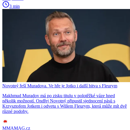
3 min
Novotný řeší Muradova. Ve hře je Jotko i další bitva s Fleurym
Makhmud Muradov má po zisku titulu v polotěžké váze hned
několik možností. Ondřej Novotný připustil sjednocení pásů s
Krzysztofem Jotkem i odvetu s Willem Fleurym, která může mít dvě
různé podoby.
MMAMAG.cz