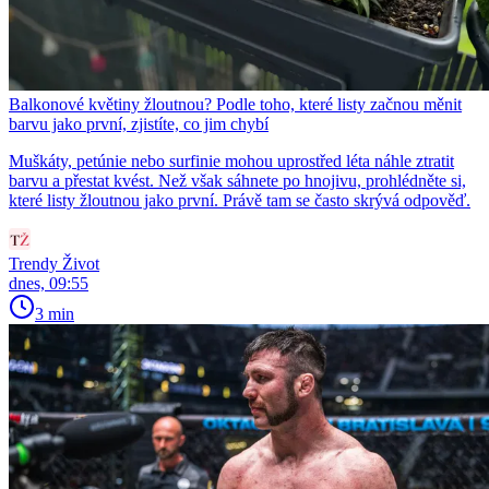
Balkonové květiny žloutnou? Podle toho, které listy začnou měnit
barvu jako první, zjistíte, co jim chybí
Muškáty, petúnie nebo surfinie mohou uprostřed léta náhle ztratit
barvu a přestat kvést. Než však sáhnete po hnojivu, prohlédněte si,
které listy žloutnou jako první. Právě tam se často skrývá odpověď.
Trendy Život
dnes, 09:55
3 min