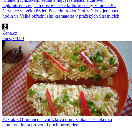
Milanem Knížákem. Jedna z nejvýraznějších a zároveň
nejkontroverznějších postav české kulturní scény zemřela 26.
července ve věku 86 let. Poslední rozloučení začalo v jedenáct
hodin ve Velké obřadní síni krematoria v pražských Strašnicích.
Žena.cz
dnes, 09:59
Zázrak z Olomouce: Tvarůžková pomazánka s česnekem a
cibulkou, která provoní i pochmurný den