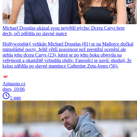
Michael Douglas ukázal svou největší pýchu: Dcera Carys bere
dech, oči zdědila po slavné matce
Hollywoodský velikán Michael Douglas (81) se na Mallorce dočkal
mimořádné pocty. Ještě větší pozornost než prestižní ocenění ale
strhla jeho dcera Carys (23), která se po jeho boku objevila na
veřejnosti a okamžitě vzbudila obdiv. Fanoušci se navíc shodují, že
krásu zdědila po slavné mamince Catherine Zeta-Jones (56).
Aplausin.cz
dnes, 10:06
1 min