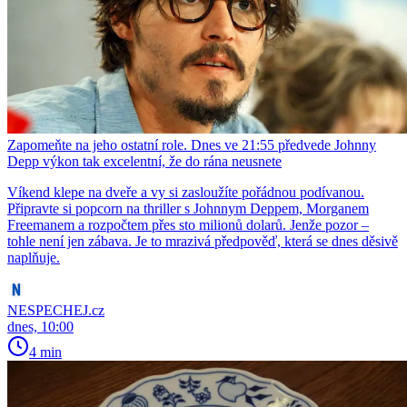
Zapomeňte na jeho ostatní role. Dnes ve 21:55 předvede Johnny
Depp výkon tak excelentní, že do rána neusnete
Víkend klepe na dveře a vy si zasloužíte pořádnou podívanou.
Připravte si popcorn na thriller s Johnnym Deppem, Morganem
Freemanem a rozpočtem přes sto milionů dolarů. Jenže pozor –
tohle není jen zábava. Je to mrazivá předpověď, která se dnes děsivě
naplňuje.
NESPECHEJ.cz
dnes, 10:00
4 min