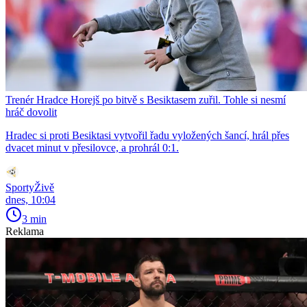
Trenér Hradce Horejš po bitvě s Besiktasem zuřil. Tohle si nesmí
hráč dovolit
Hradec si proti Besiktasi vytvořil řadu vyložených šancí, hrál přes
dvacet minut v přesilovce, a prohrál 0:1.
SportyŽivě
dnes, 10:04
3 min
Reklama