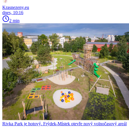
Krasnezeny.eu
dnes, 10:16
2 min
Rivka Park je hotový. Frýdek-Místek otevře nový volnočasový areál