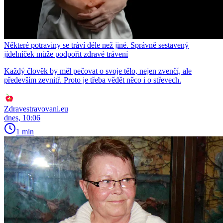
Některé potraviny se tráví déle než jiné. Správně sestavený
jídelníček může podpořit zdravé trávení
Každý člověk by měl pečovat o svoje tělo, nejen zvenčí, ale
především zevnitř. Proto je třeba vědět něco i o střevech.
Zdravestravovani.eu
dnes, 10:06
1 min