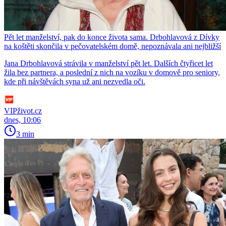
Pět let manželství, pak do konce života sama. Drbohlavová z Dívky
na koštěti skončila v pečovatelském domě, nepoznávala ani nejbližší
Jana Drbohlavová strávila v manželství pět let. Dalších čtyřicet let
žila bez partnera, a poslední z nich na vozíku v domově pro seniory,
kde při návštěvách syna už ani nezvedla oči.
VIPživot.cz
dnes, 10:06
3 min