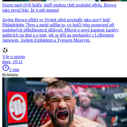
Sixers mají čtyři hráče, kteří mohou chtít poslední střelu. Brown
jako první řekl, že ji mít nemusí
Jaylen Brown přišel ve čtvrtek před novináře jako nový hráč
Philadelphie 76ers a mohl udělat to, co hráči jeho postavení při
podobných příležitostech dělávají. Mluvit o nové kapitole kariéry,
ambicích na titul a o tom, jak se těší na spolupráci s LeBronem
Jamesem, Joelem Embiidem a Tyresem Maxeym.
Vše o sportu
dnes, 10:11
5 min
Reklama