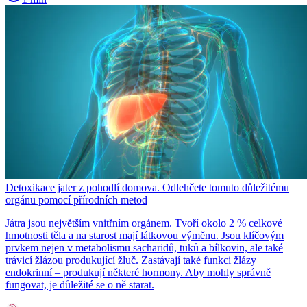
Detoxikace jater z pohodlí domova. Odlehčete tomuto důležitému
orgánu pomocí přírodních metod
Játra jsou největším vnitřním orgánem. Tvoří okolo 2 % celkové
hmotnosti těla a na starost mají látkovou výměnu. Jsou klíčovým
prvkem nejen v metabolismu sacharidů, tuků a bílkovin, ale také
trávicí žlázou produkující žluč. Zastávají také funkci žlázy
endokrinní – produkují některé hormony. Aby mohly správně
fungovat, je důležité se o ně starat.