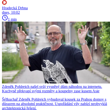
Hradecká Drbna
dnes, 10:02
1 min
Zdeněk Pohlreich našel svůj vysněný dům náhodou na internetu.
Kuchyně překvapí svými rozměry a koupelny zase kusem Asie
Šéfkuchař Zdeněk Pohlreich vybudoval kousek za Prahou domov s
důrazem na absolutní praktičnost. Uspořádání vily nabízí neobvyklá
architektonická řešení.