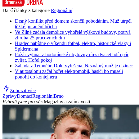
Další články z kategorie
Regionální
Drsný konflikt před domem skončil pobodáním. Muž utrpěl
těžké poranění břicha
Ve Zlíně začala demolice vyhořelé výškové budovy, potrvá
zhruba 25 pracovních dní
Hradec nabídne o víkendu fotbal, elektro, historické vlaky i
Spidermana
Požár vyhnal z hodonínské ubytovny přes dvacet lidí i pár
zvířat. Hořel pokoj
Záhada z Temného Dolu vyřešena. Neznámý muž je cizinec
V autosalonu začal hořet elektromobil, hasiči ho museli
ponořit do kontejneru
Zobrazit více
Zprávy
Domácí
Regionální
Brno
Vybrali jsme pro vás
Magazíny a zajímavosti