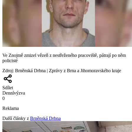
Ve Znojmě zmizel vězeň z nestřeženého pracoviště, pátrají po něm
policisté
Zdroj
:
Brněnská Drbna | Zprávy z Brna a Jihomoravského kraje
Sdílet
Denní
výzva
0
Reklama
Další články z
Brněnská Drbna