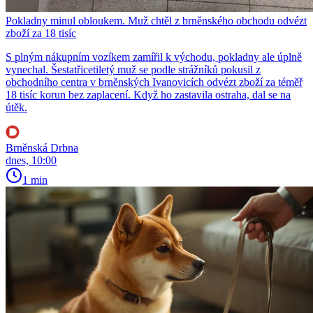
Pokladny minul obloukem. Muž chtěl z brněnského obchodu odvézt
zboží za 18 tisíc
S plným nákupním vozíkem zamířil k východu, pokladny ale úplně
vynechal. Šestatřicetiletý muž se podle strážníků pokusil z
obchodního centra v brněnských Ivanovicích odvézt zboží za téměř
18 tisíc korun bez zaplacení. Když ho zastavila ostraha, dal se na
útěk.
Brněnská Drbna
dnes, 10:00
1 min