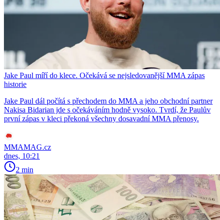
Jake Paul míří do klece. Očekává se nejsledovanější MMA zápas
historie
Jake Paul dál počítá s přechodem do MMA a jeho obchodní partner
Nakisa Bidarian jde s očekáváním hodně vysoko. Tvrdí, že Paulův
první zápas v kleci překoná všechny dosavadní MMA přenosy.
MMAMAG.cz
dnes, 10:21
2 min