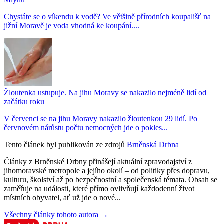
Chystáte se o víkendu k vodě? Ve většině přírodních koupališť na
jižní Moravě je voda vhodná ke koupání....
Žloutenka ustupuje. Na jihu Moravy se nakazilo nejméně lidí od
začátku roku
V červenci se na jihu Moravy nakazilo žloutenkou 29 lidí. Po
červnovém nárůstu počtu nemocných jde o pokles...
Tento článek byl publikován ze zdrojů
Brněnská Drbna
Články z Brněnské Drbny přinášejí aktuální zpravodajství z
jihomoravské metropole a jejího okolí – od politiky přes dopravu,
kulturu, školství až po bezpečnostní a společenská témata. Obsah se
zaměřuje na události, které přímo ovlivňují každodenní život
místních obyvatel, ať už jde o nové...
Všechny články tohoto autora →