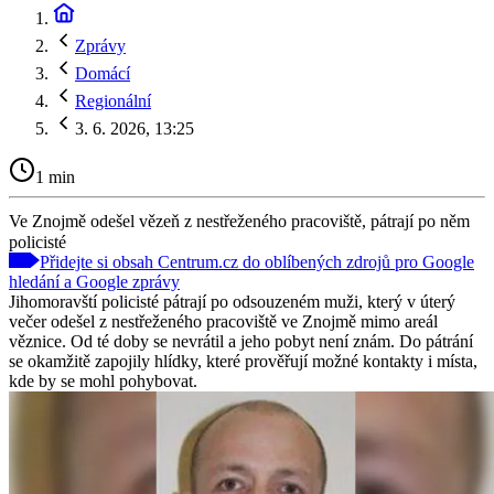
Zprávy
Domácí
Regionální
3. 6. 2026, 13:25
1 min
Ve Znojmě odešel vězeň z nestřeženého pracoviště, pátrají po něm
policisté
Přidejte si obsah Centrum.cz do oblíbených zdrojů pro Google
hledání a Google zprávy
Jihomoravští policisté pátrají po odsouzeném muži, který v úterý
večer odešel z nestřeženého pracoviště ve Znojmě mimo areál
věznice. Od té doby se nevrátil a jeho pobyt není znám. Do pátrání
se okamžitě zapojily hlídky, které prověřují možné kontakty i místa,
kde by se mohl pohybovat.