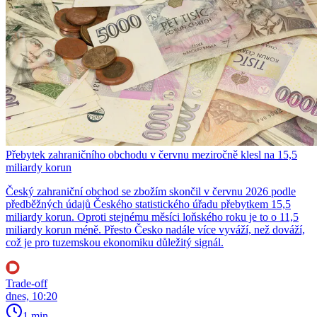
Přebytek zahraničního obchodu v červnu meziročně klesl na 15,5
miliardy korun
Český zahraniční obchod se zbožím skončil v červnu 2026 podle
předběžných údajů Českého statistického úřadu přebytkem 15,5
miliardy korun. Oproti stejnému měsíci loňského roku je to o 11,5
miliardy korun méně. Přesto Česko nadále více vyváží, než dováží,
což je pro tuzemskou ekonomiku důležitý signál.
Trade-off
dnes, 10:20
1 min