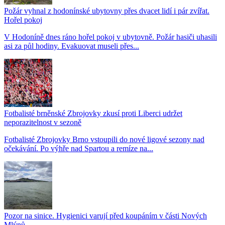
Požár vyhnal z hodonínské ubytovny přes dvacet lidí i pár zvířat.
Hořel pokoj
V Hodoníně dnes ráno hořel pokoj v ubytovně. Požár hasiči uhasili
asi za půl hodiny. Evakuovat museli přes...
Fotbalisté brněnské Zbrojovky zkusí proti Liberci udržet
neporazitelnost v sezoně
Fotbalisté Zbrojovky Brno vstoupili do nové ligové sezony nad
očekávání. Po výhře nad Spartou a remíze na...
Pozor na sinice. Hygienici varují před koupáním v části Nových
Mlýnů