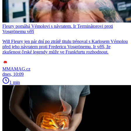
Fleury pomáhá Vémolovi s návratem. Ir Terminátorovi proti
Vosgrönemu věří
Will Fleury jen pár dní po ztrátě titulu trénoval s Karlosem Vémolou
před jeho návratem proti Fredericu Vosgrönemu. Ir věří, že
zkušenost české legendy může ve Frankfurtu rozhodnout.
MMAMAG.cz
dnes, 10:09
1 min