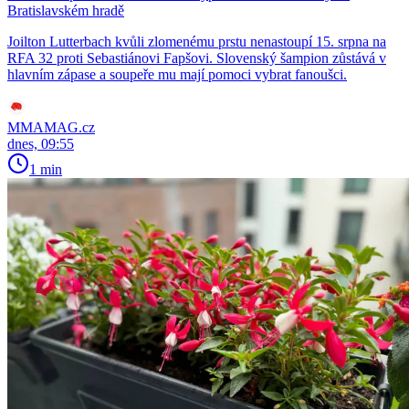
Bratislavském hradě
Joilton Lutterbach kvůli zlomenému prstu nenastoupí 15. srpna na
RFA 32 proti Sebastiánovi Fapšovi. Slovenský šampion zůstává v
hlavním zápase a soupeře mu mají pomoci vybrat fanoušci.
MMAMAG.cz
dnes, 09:55
1 min