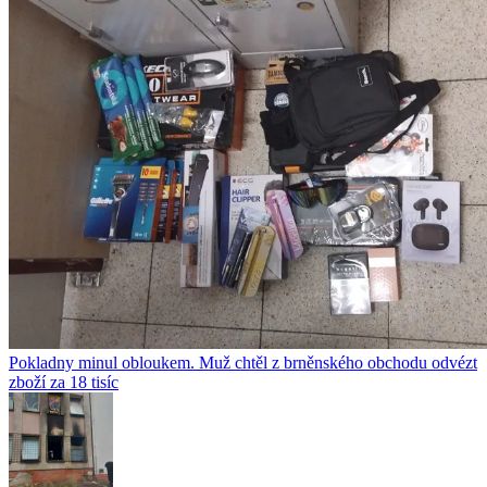
Pokladny minul obloukem. Muž chtěl z brněnského obchodu odvézt
zboží za 18 tisíc