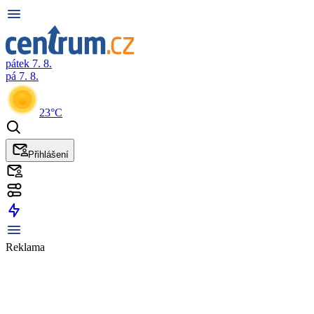
pátek 7. 8.
pá 7. 8.
23°C
Přihlášení
Reklama