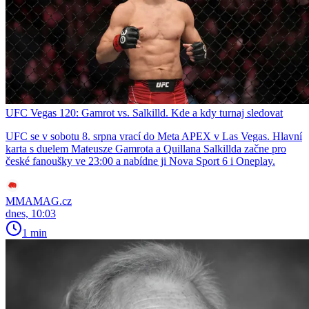
UFC Vegas 120: Gamrot vs. Salkilld. Kde a kdy turnaj sledovat
UFC se v sobotu 8. srpna vrací do Meta APEX v Las Vegas. Hlavní
karta s duelem Mateusze Gamrota a Quillana Salkillda začne pro
české fanoušky ve 23:00 a nabídne ji Nova Sport 6 i Oneplay.
MMAMAG.cz
dnes, 10:03
1 min