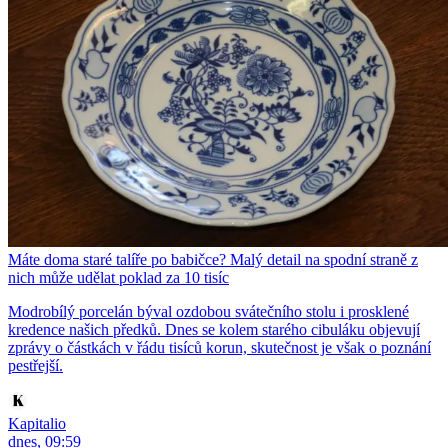
Máte doma staré talíře po babičce? Malý detail na spodní straně z
nich může udělat poklad za 10 tisíc
Modrobílý porcelán býval ozdobou svátečního stolu i prosklené
kredence našich předků. Dnes se kolem starého cibuláku objevují
zprávy o částkách v řádu tisíců korun, skutečnost je však o poznání
pestřejší.
Kapitalio
dnes, 09:59