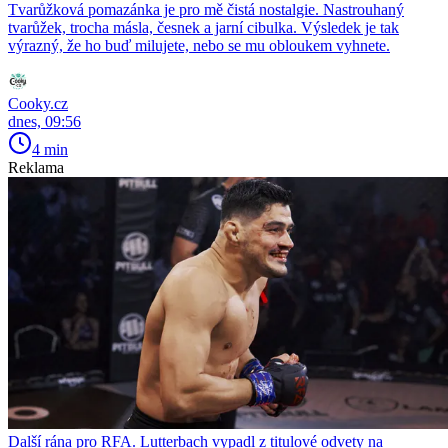
Tvarůžková pomazánka je pro mě čistá nostalgie. Nastrouhaný
tvarůžek, trocha másla, česnek a jarní cibulka. Výsledek je tak
výrazný, že ho buď milujete, nebo se mu obloukem vyhnete.
Cooky.cz
dnes, 09:56
4 min
Reklama
Další rána pro RFA. Lutterbach vypadl z titulové odvety na