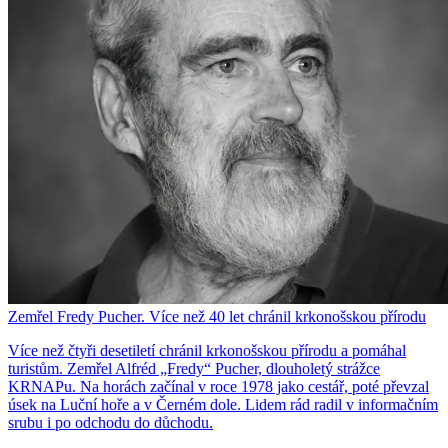
Zemřel Fredy Pucher. Více než 40 let chránil krkonošskou přírodu
Více než čtyři desetiletí chránil krkonošskou přírodu a pomáhal
turistům. Zemřel Alfréd „Fredy“ Pucher, dlouholetý strážce
KRNAPu. Na horách začínal v roce 1978 jako cestář, poté převzal
úsek na Luční hoře a v Černém dole. Lidem rád radil v informačním
srubu i po odchodu do důchodu.