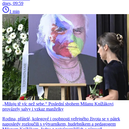
dnes, 09:59
1 min
„Miluju tě víc než sebe.“ Poslední sbohem Milanu Knížákovi
provázely salvy i vzkaz manželky
Rodina, přátelé, kolegové i osobnosti veřejného života se v pátek
naposledy rozloučili s výtvarníkem, hudebníkem a pedagogem