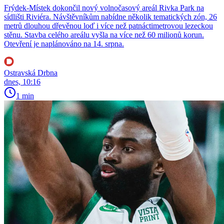
Frýdek-Místek dokončil nový volnočasový areál Rivka Park na
sídlišti Riviéra. Návštěvníkům nabídne několik tematických zón, 26
metrů dlouhou dřevěnou loď i více než patnáctimetrovou lezeckou
stěnu. Stavba celého areálu vyšla na více než 60 milionů korun.
Otevření je naplánováno na 14. srpna.
Ostravská Drbna
dnes, 10:16
1 min