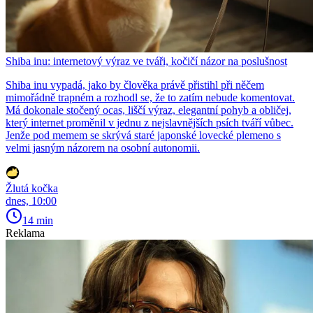
Shiba inu: internetový výraz ve tváři, kočičí názor na poslušnost
Shiba inu vypadá, jako by člověka právě přistihl při něčem
mimořádně trapném a rozhodl se, že to zatím nebude komentovat.
Má dokonale stočený ocas, liščí výraz, elegantní pohyb a obličej,
který internet proměnil v jednu z nejslavnějších psích tváří vůbec.
Jenže pod memem se skrývá staré japonské lovecké plemeno s
velmi jasným názorem na osobní autonomii.
Žlutá kočka
dnes, 10:00
14 min
Reklama