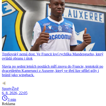
Trpišovský nemá dost. Ve Francii loví rychlíka Mandengueho, který
ovládá obranu i útok
Slavia po sedmi letních posilách míří znovu do Francie, tentokrát po
dvacetiletém Kamerunci z Auxerre, který ve třetí lize střílel góly i
bránil jako wingback.
SportyŽivě
6. 8. 2026, 22:05
3 min
Reklama