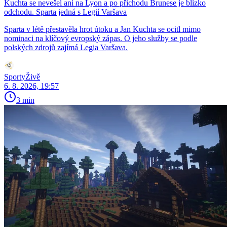
Kuchta se nevešel ani na Lyon a po příchodu Brunese je blízko
odchodu. Sparta jedná s Legií Varšava
Sparta v létě přestavěla hrot útoku a Jan Kuchta se ocitl mimo
nominaci na klíčový evropský zápas. O jeho služby se podle
polských zdrojů zajímá Legia Varšava.
SportyŽivě
6. 8. 2026, 19:57
3 min