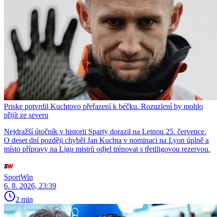
Priske potvrdil Kuchtovo přeřazení k béčku. Rozuzlení by mohlo
přijít ze severu
Nejdražší útočník v historii Sparty dorazil na Letnou 25. července.
O deset dní později chyběl Jan Kuchta v nominaci na Lyon úplně a
místo přípravy na Ligu mistrů odjel trénovat s třetiligovou rezervou.
SportWin
6. 8. 2026, 23:39
2 min