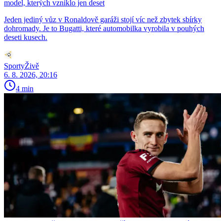
model, kterých vzniklo jen deset
Jeden jediný vůz v Ronaldově garáži stojí víc než zbytek sbírky
dohromady. Je to Bugatti, které automobilka vyrobila v pouhých
deseti kusech.
SportyŽivě
6. 8. 2026, 20:16
4 min