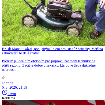
Brusíř Marek ukázal, pod jakým úhlem brousit nůž sekačky. Většina
zahrádkářů to dělá špatně
Podzim je ideálním obdobím pro přípravu zahradní techniky na
příští sezonu. Začít je dobré u sekačky, kterou je třeba důkladně
nabrousit.
adbz.cz
6. 8. 2026, 21:39
2 min
Reklama