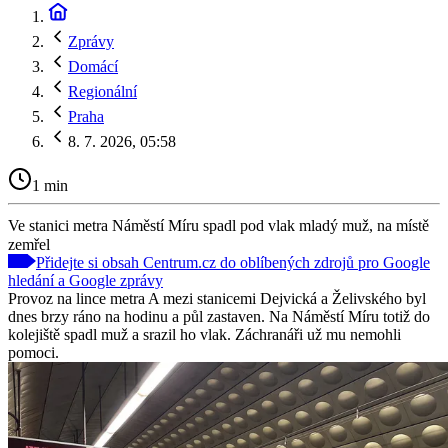
Zprávy
Domácí
Regionální
Praha
8. 7. 2026, 05:58
1 min
Ve stanici metra Náměstí Míru spadl pod vlak mladý muž, na místě
zemřel
Přidejte si obsah Centrum.cz do oblíbených zdrojů pro Google
hledání a Google zprávy
Provoz na lince metra A mezi stanicemi Dejvická a Želivského byl
dnes brzy ráno na hodinu a půl zastaven. Na Náměstí Míru totiž do
kolejiště spadl muž a srazil ho vlak. Záchranáři už mu nemohli
pomoci.