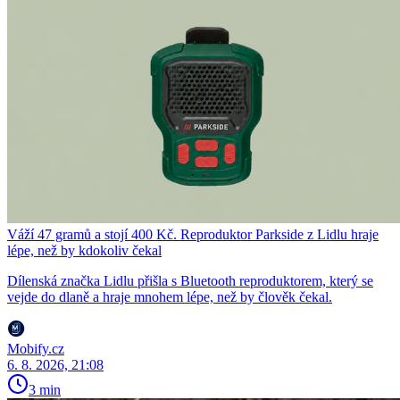
Váží 47 gramů a stojí 400 Kč. Reproduktor Parkside z Lidlu hraje
lépe, než by kdokoliv čekal
Dílenská značka Lidlu přišla s Bluetooth reproduktorem, který se
vejde do dlaně a hraje mnohem lépe, než by člověk čekal.
Mobify.cz
6. 8. 2026, 21:08
3 min