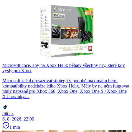
Microsoft chce, aby na Xbox Helix běhaly všechny hry, které kdy
vyšly pro Xbox
Microsoft začal prosazovat strategii v podobě maximální herní
kompatibility nadcházejícího Xbox Helix. Měly by na něm fungovat
tituly napsané pro Xbox 360, Xbox One, Xbox One S / Xbox One
X i novinky…
diit.cz
6. 8. 2026, 22:00
1 min