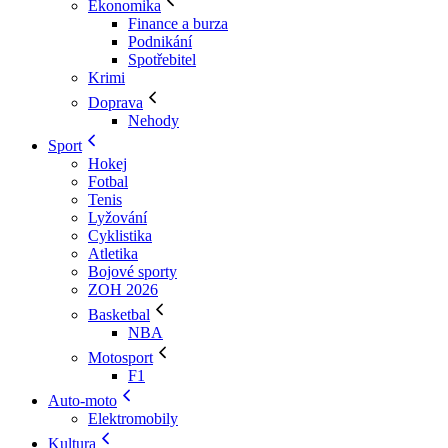
Ekonomika
Finance a burza
Podnikání
Spotřebitel
Krimi
Doprava
Nehody
Sport
Hokej
Fotbal
Tenis
Lyžování
Cyklistika
Atletika
Bojové sporty
ZOH 2026
Basketbal
NBA
Motosport
F1
Auto-moto
Elektromobily
Kultura