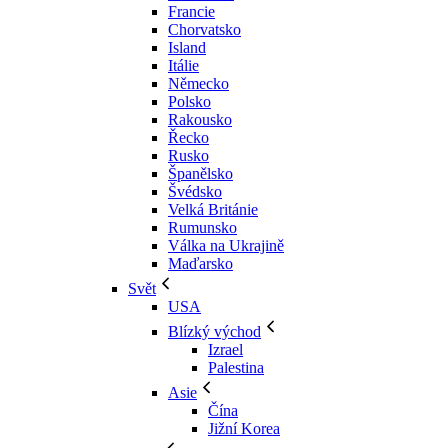
Francie
Chorvatsko
Island
Itálie
Německo
Polsko
Rakousko
Řecko
Rusko
Španělsko
Švédsko
Velká Británie
Rumunsko
Válka na Ukrajině
Maďarsko
Svět
USA
Blízký východ
Izrael
Palestina
Asie
Čína
Jižní Korea