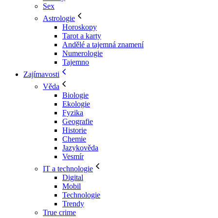
Sex
Astrologie
Horoskopy
Tarot a karty
Andělé a tajemná znamení
Numerologie
Tajemno
Zajímavosti
Věda
Biologie
Ekologie
Fyzika
Geografie
Historie
Chemie
Jazykověda
Vesmír
IT a technologie
Digital
Mobil
Technologie
Trendy
True crime