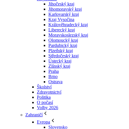
Jihočeský kraj
Jihomoravský kraj
Karlovarský kraj
Kraj Vysočina
Králověhradecký kraj
Liberecký kraj
Moravskoslezský kraj
Olomoucký kraj
Pardubický kraj
Plzeňský kraj
Středočeský kraj
Ústecký kraj
Zlínský kraj
Praha
Brno
Ostrava
Školství
Zdravotnictví
Politika
O počasí
Volby 2026
Zahraničí
Evropa
Slovensko