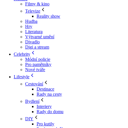
Filmy & kino
Televize
Reality show
Hudba
Hry
Literatura
Výtvarné umění
Divadlo
Digi a stream
Celebrity
Módní policie
Pro pamětníky
Nové tváře
Lifestyle
Cestování
Destinace
Rady na cesty
Bydlení
Interiery
Rady do domu
DIY
Pro kutily