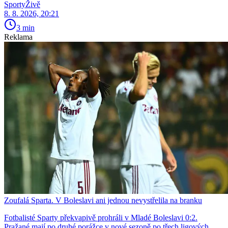
SportyŽivě
8. 8. 2026, 20:21
3 min
Reklama
Zoufalá Sparta. V Boleslavi ani jednou nevystřelila na branku
Fotbalisté Sparty překvapivě prohráli v Mladé Boleslavi 0:2.
Pražané mají po druhé porážce v nové sezoně po třech ligových