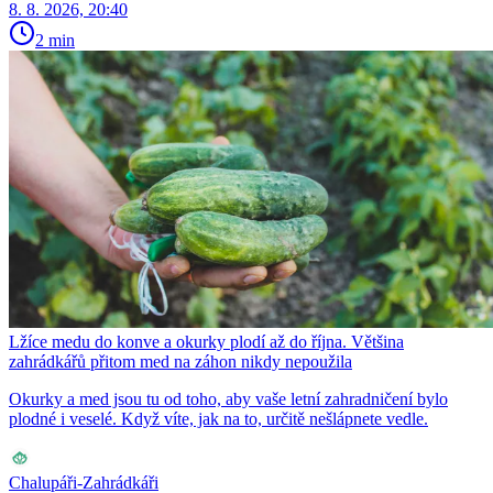
8. 8. 2026, 20:40
2 min
Lžíce medu do konve a okurky plodí až do října. Většina
zahrádkářů přitom med na záhon nikdy nepoužila
Okurky a med jsou tu od toho, aby vaše letní zahradničení bylo
plodné i veselé. Když víte, jak na to, určitě nešlápnete vedle.
Chalupáři-Zahrádkáři