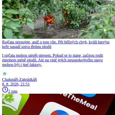
Rajčata stresujete, aniž o tom víte. Pět běžných chyb, kvůli kterým
keře nasadí sotva třetinu plodů
I rajčata mohou utrpět stresem. Pokud se to stane, začnou rodit
mnohem méně plodů. Ale na vině jejich neuspokojivého stavu
mohou být i jiné faktory.
Chalupáři-Zahrádkáři
8. 8. 2026, 21:51
2 min