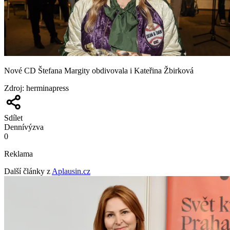
Nové CD Štefana Margity obdivovala i Kateřina Žbirková
Zdroj
:
herminapress
Sdílet
Denní
výzva
0
Reklama
Další články z
Aplausin.cz