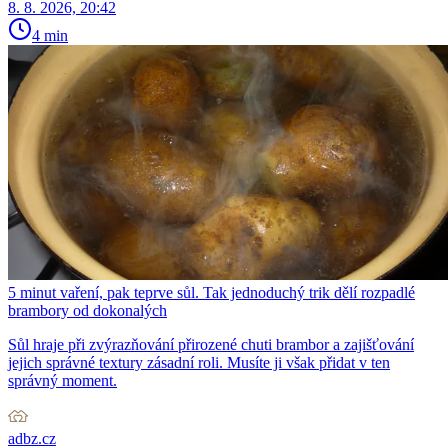
8. 8. 2026, 20:42
4 min
5 minut vaření, pak teprve sůl. Tak jednoduchý trik dělí rozpadlé
brambory od dokonalých
Sůl hraje při zvýrazňování přirozené chuti brambor a zajišťování
jejich správné textury zásadní roli. Musíte ji však přidat v ten
správný moment.
adbz.cz