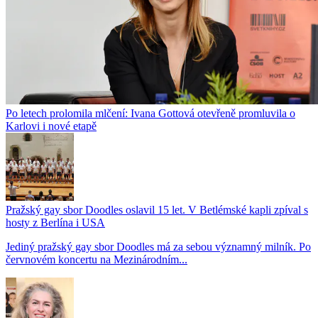
Po letech prolomila mlčení: Ivana Gottová otevřeně promluvila o
Karlovi i nové etapě
Pražský gay sbor Doodles oslavil 15 let. V Betlémské kapli zpíval s
hosty z Berlína i USA
Jediný pražský gay sbor Doodles má za sebou významný milník. Po
červnovém koncertu na Mezinárodním...