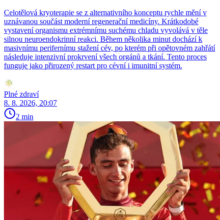
Celotělová kryoterapie se z alternativního konceptu rychle mění v
uznávanou součást moderní regenerační medicíny. Krátkodobé
vystavení organismu extrémnímu suchému chladu vyvolává v těle
silnou neuroendokrinní reakci. Během několika minut dochází k
masivnímu perifernímu stažení cév, po kterém při opětovném zahřátí
následuje intenzivní prokrvení všech orgánů a tkání. Tento proces
funguje jako přirozený restart pro cévní i imunitní systém.
Plné zdraví
8. 8. 2026, 20:07
2 min