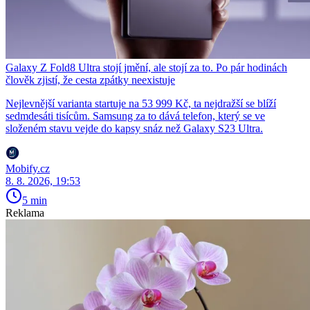
Galaxy Z Fold8 Ultra stojí jmění, ale stojí za to. Po pár hodinách
člověk zjistí, že cesta zpátky neexistuje
Nejlevnější varianta startuje na 53 999 Kč, ta nejdražší se blíží
sedmdesáti tisícům. Samsung za to dává telefon, který se ve
složeném stavu vejde do kapsy snáz než Galaxy S23 Ultra.
Mobify.cz
8. 8. 2026, 19:53
5 min
Reklama