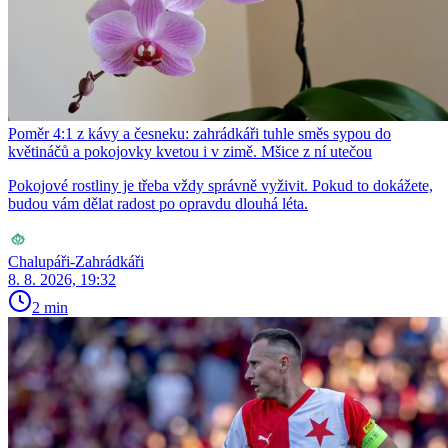
Poměr 4:1 z kávy a česneku: zahrádkáři tuhle směs sypou do
květináčů a pokojovky kvetou i v zimě. Mšice z ní utečou
Pokojové rostliny je třeba vždy správně vyživit. Pokud to dokážete,
budou vám dělat radost po opravdu dlouhá léta.
Chalupáři-Zahrádkáři
8. 8. 2026, 19:32
2 min