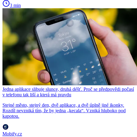
3 min
Jedna aplikace slibuje slunce, druhá déšť. Proč se předpovědi počasí
v telefonu tak liší a která má pravdu
Stejné město, stejný den, dvě aplikace, a dvě úplně jiné ikonky.
Rozdíl nevzniká tím, že by jedna „kecala“. Vzniká hluboko pod
kapotou.
Mobify.cz