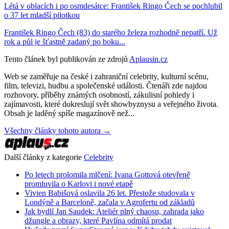
Létá v oblacích i po osmdesátce: František Ringo Čech se pochlubil
o 37 let mladší pilotkou
František Ringo Čech (83) do starého železa rozhodně nepatří. Už
rok a půl je šťastně zadaný po boku...
Tento článek byl publikován ze zdrojů
Aplausin.cz
Web se zaměřuje na české i zahraniční celebrity, kulturní scénu,
film, televizi, hudbu a společenské události. Čtenáři zde najdou
rozhovory, příběhy známých osobností, zákulisní pohledy i
zajímavosti, které dokreslují svět showbyznysu a veřejného života.
Obsah je laděný spíše magazínově než...
Všechny články tohoto autora →
Další články z kategorie
Celebrity
Po letech prolomila mlčení: Ivana Gottová otevřeně
promluvila o Karlovi i nové etapě
Vivien Babišová oslavila 26 let. Přestože studovala v
Londýně a Barceloně, začala v Agrofertu od základů
Jak bydlí Jan Saudek: Ateliér plný chaosu, zahrada jako
džungle a obrazy, které Pavlína odmítá prodat