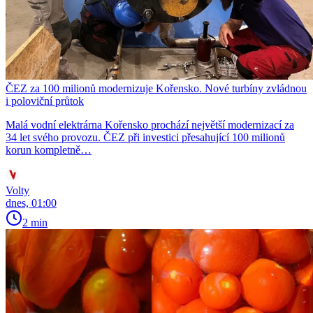
ČEZ za 100 milionů modernizuje Kořensko. Nové turbíny zvládnou
i poloviční průtok
Malá vodní elektrárna Kořensko prochází největší modernizací za
34 let svého provozu. ČEZ při investici přesahující 100 milionů
korun kompletně…
Volty
dnes, 01:00
2 min