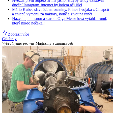
Hvězda první SuperStar má jasno: Kdyby tehdy existoval
dnešní Instagram, internet by kolem něj šílel
Mário Kubec slaví 62. narozeniny. Prince i vojáka z Chlapců
a chlapů vyměnil za traktory, koně a život na ranči
Nazvali ji hnusnou a starou: Olga Menzelová vytáhla trumf,
který nikdo nečekal!
Zobrazit více
Celebrity
Vybrali jsme pro vás
Magazíny a zajímavosti