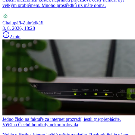
velkým problémem. Mnoho prostředků už máte doma.
Chalupáři-Zahrádkáři
8. 8. 2026, 18:28
2 min
Jedno číslo na faktuře za internet prozradí, jestli (ne)přeplácíte.
Většina Čechů ho nikdy nekontrolovala
Nejde o částku, kterou každý měsíc zaplatíte. Rozhodující je název