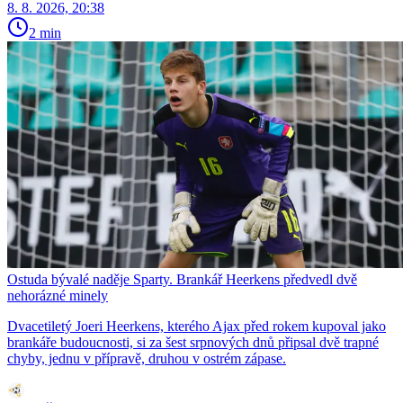
8. 8. 2026, 20:38
2 min
Ostuda bývalé naděje Sparty. Brankář Heerkens předvedl dvě
nehorázné minely
Dvacetiletý Joeri Heerkens, kterého Ajax před rokem kupoval jako
brankáře budoucnosti, si za šest srpnových dnů připsal dvě trapné
chyby, jednu v přípravě, druhou v ostrém zápase.