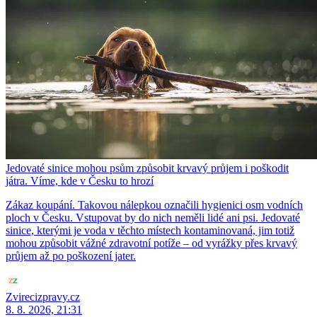
Jedovaté sinice mohou psům způsobit krvavý průjem i poškodit
játra. Víme, kde v Česku to hrozí
Zákaz koupání. Takovou nálepkou označili hygienici osm vodních
ploch v Česku. Vstupovat by do nich neměli lidé ani psi. Jedovaté
sinice, kterými je voda v těchto místech kontaminovaná, jim totiž
mohou způsobit vážné zdravotní potíže – od vyrážky přes krvavý
průjem až po poškození jater.
Zvirecizpravy.cz
8. 8. 2026, 21:31