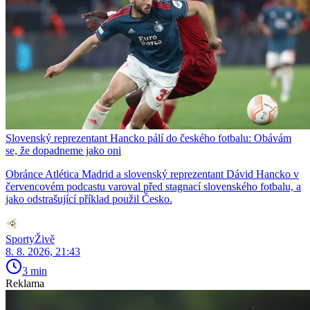
Slovenský reprezentant Hancko pálí do českého fotbalu: Obávám
se, že dopadneme jako oni
Obránce Atlética Madrid a slovenský reprezentant Dávid Hancko v
červencovém podcastu varoval před stagnací slovenského fotbalu, a
jako odstrašující příklad použil Česko.
SportyŽivě
8. 8. 2026, 21:43
3 min
Reklama