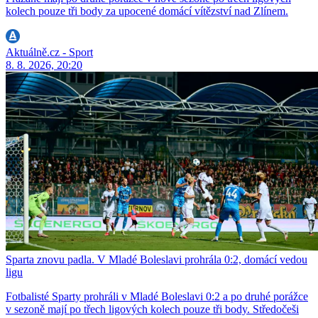
kolech pouze tři body za upocené domácí vítězství nad Zlínem.
Aktuálně.cz - Sport
8. 8. 2026, 20:20
Sparta znovu padla. V Mladé Boleslavi prohrála 0:2, domácí vedou
ligu
Fotbalisté Sparty prohráli v Mladé Boleslavi 0:2 a po druhé porážce
v sezoně mají po třech ligových kolech pouze tři body. Středočeši