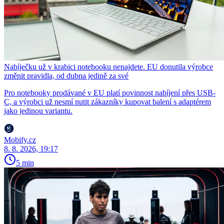
Nabíječku už v krabici notebooku nenajdete. EU donutila výrobce
změnit pravidla, od dubna jedině za své
Pro notebooky prodávané v EU platí povinnost nabíjení přes USB-
C, a výrobci už nesmí nutit zákazníky kupovat balení s adaptérem
jako jedinou variantu.
Mobify.cz
8. 8. 2026, 19:17
5 min