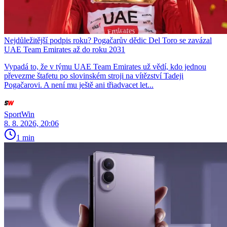
Nejdůležitější podpis roku? Pogačarův dědic Del Toro se zavázal
UAE Team Emirates až do roku 2031
Vypadá to, že v týmu UAE Team Emirates už vědí, kdo jednou
převezme štafetu po slovinském stroji na vítězství Tadeji
Pogačarovi. A není mu ještě ani třiadvacet let...
SportWin
8. 8. 2026, 20:06
1 min