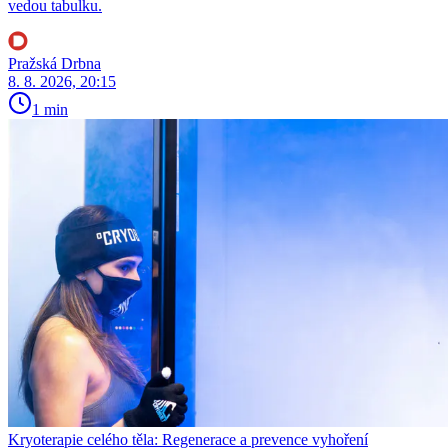
vedou tabulku.
Pražská Drbna
8. 8. 2026, 20:15
1 min
Kryoterapie celého těla: Regenerace a prevence vyhoření