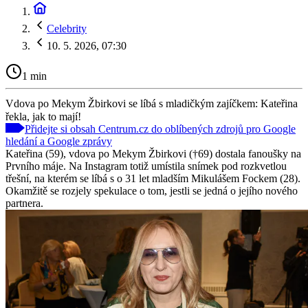
Celebrity
10. 5. 2026, 07:30
1 min
Vdova po Mekym Žbirkovi se líbá s mladičkým zajíčkem: Kateřina
řekla, jak to mají!
Přidejte si obsah Centrum.cz do oblíbených zdrojů pro Google
hledání a Google zprávy
Kateřina (59), vdova po Mekym Žbirkovi (†69) dostala fanoušky na
Prvního máje. Na Instagram totiž umístila snímek pod rozkvetlou
třešní, na kterém se líbá s o 31 let mladším Mikulášem Fockem (28).
Okamžitě se rozjely spekulace o tom, jestli se jedná o jejího nového
partnera.