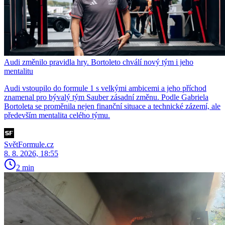
Audi změnilo pravidla hry. Bortoleto chválí nový tým i jeho
mentalitu
Audi vstoupilo do formule 1 s velkými ambicemi a jeho příchod
znamenal pro bývalý tým Sauber zásadní změnu. Podle Gabriela
Bortoleta se proměnila nejen finanční situace a technické zázemí, ale
především mentalita celého týmu.
SvětFormule.cz
8. 8. 2026, 18:55
2 min