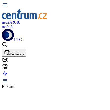
neděle 9. 8.
ne 9. 8.
15°C
Přihlášení
Reklama