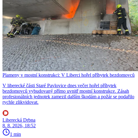
Plameny v mostní konstrukci: V Liberci hořel příbytek bezdomovců
V liberecké části Staré Pavlovice dnes večer hořel příbytek
bezdomovců vybudovaný přímo uvnitř mostní konstrukce. Zásah
profesionálních jednotek zamezil dalším škodám a požár se podařilo
rychle zlikvidovat.
Liberecká Drbna
8. 8. 2026, 18:52
1 min