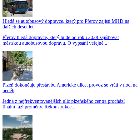
Hledá se autobusový dopravce, který pro Přerov zajistí MHD na
dalších deset let
Přerov hledá dopravce, který bude od roku 2028 zajišťovat
městskou autobusovou dopravu. O vypsání veřejné...
Plzeň dokončuje přestavbu Americké ulice, provoz se vrátí v noci na
neděli
Jedna z nejfrekventovanějších ulic plzeňského centra prochází
finální fází proměny. Rekonstrukce...