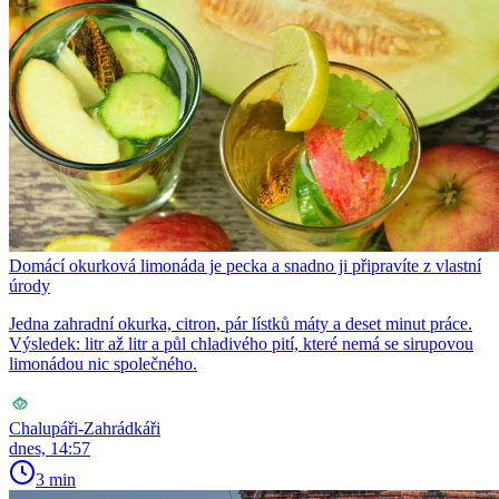
Domácí okurková limonáda je pecka a snadno ji připravíte z vlastní
úrody
Jedna zahradní okurka, citron, pár lístků máty a deset minut práce.
Výsledek: litr až litr a půl chladivého pití, které nemá se sirupovou
limonádou nic společného.
Chalupáři-Zahrádkáři
dnes, 14:57
3 min