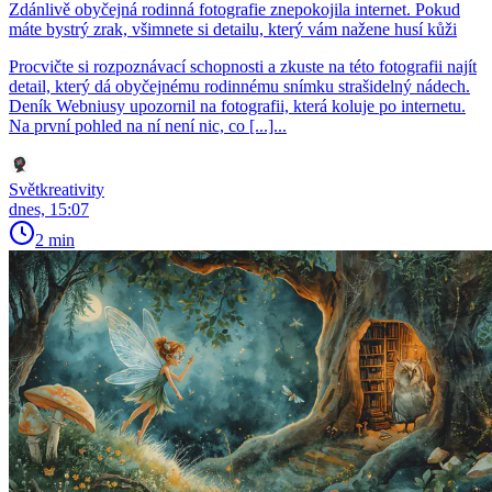
Zdánlivě obyčejná rodinná fotografie znepokojila internet. Pokud
máte bystrý zrak, všimnete si detailu, který vám nažene husí kůži
Procvičte si rozpoznávací schopnosti a zkuste na této fotografii najít
detail, který dá obyčejnému rodinnému snímku strašidelný nádech.
Deník Webniusy upozornil na fotografii, která koluje po internetu.
Na první pohled na ní není nic, co [...]...
Světkreativity
dnes, 15:07
2 min