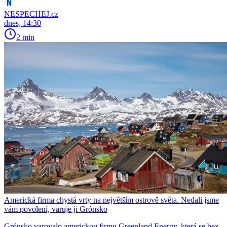
NESPECHEJ.cz
dnes, 14:30
2 min
Americká firma chystá vrty na největším ostrově světa. Nedali jsme
vám povolení, varuje ji Grónsko
Grónsko varovalo americkou firmu Greenland Energy, která se bez