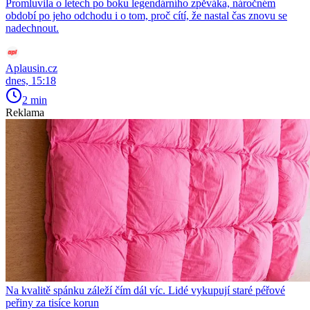
Promluvila o letech po boku legendárního zpěváka, náročném
období po jeho odchodu i o tom, proč cítí, že nastal čas znovu se
nadechnout.
Aplausin.cz
dnes, 15:18
2 min
Reklama
Na kvalitě spánku záleží čím dál víc. Lidé vykupují staré péřové
peřiny za tisíce korun