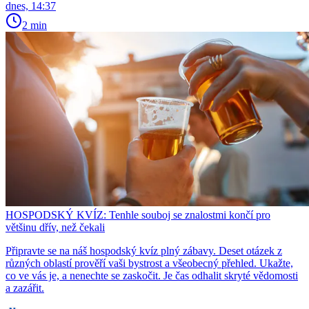
dnes, 14:37
2 min
HOSPODSKÝ KVÍZ: Tenhle souboj se znalostmi končí pro
většinu dřív, než čekali
Připravte se na náš hospodský kvíz plný zábavy. Deset otázek z
různých oblastí prověří vaši bystrost a všeobecný přehled. Ukažte,
co ve vás je, a nenechte se zaskočit. Je čas odhalit skryté vědomosti
a zazářit.