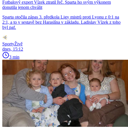
Fotbalový expert Vízek ztratil řeč. Sparta ho svým výkonem
donutila jenom chválit
Sparta otočila zápas 3. předkola Ligy mistrů proti Lyonu z 0:1 na
2:1, a to v sestavě bez Haraslína v základu. Ladislav Vízek z toho
byl paf.
SportyŽivě
dnes, 15:12
3 min