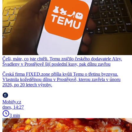
Češi, máte, co jste chtěli. Temu zničilo českého dodavatele Alzy.
Švadleny v Prostějově šijí poslední kusy, pak dílnu zavřou
Česká firma FIXED.zone přišla kvůli Temu o třetinu byznysu.
Vlastnila kožedělnou dílnu v Prostějově, kterou zavřela v únoru
2026, po 20 letech výroby.
Mobify.cz
dnes, 14:27
3 min