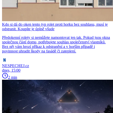
Kdo si dá do oken tento typ rolet proti horku bez souhlasu, musí je
odstranit. Koupíte je úplně všude
Předokenní rolety si nemůžete namontovat jen tak. Pokud jsou okna
společnou částí domu, potřebujete souhlas společenství vlastníků.
Bez něj vám hrozí příkaz k odstranění a v horším případě i
povinnost uhradit škody na fasádě či zateplení.
NESPECHEJ.cz
dnes, 15:00
2 min