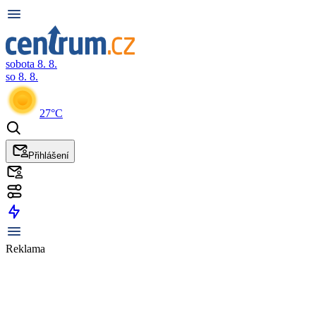
sobota 8. 8.
so 8. 8.
27°C
Přihlášení
Reklama