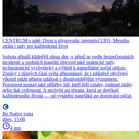
CENTRUM o páté: Dron u plynovodu, tajemství UFO, Messiho
ztráta i rady pro každodenní život
Sobota přináší klidnější obraz dne, v němž se vedle bezpečnostních
incidentů a osobních tragédií objevují také praktické rady,
technologické vychytávky a výhled k mimořádné noční obloze.
Zprávy z různých částí světa připomínají, že i zdánlivě obyčejný
víkend může přinést události s dlouhodobějším významem.
Pozornost poutají také příběhy lidí, kteří řeší vztahy, rodinné ztráty
nebo tlak veřejnosti. A nechybí ani témata, která se dotýkají
každodenního života — od vytápění paneláků po dozrávání rajčat.
Be Native extra
dnes, 15:00
4 min