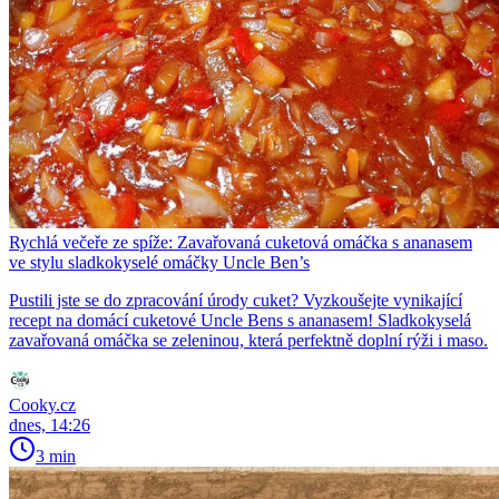
Rychlá večeře ze spíže: Zavařovaná cuketová omáčka s ananasem
ve stylu sladkokyselé omáčky Uncle Ben’s
Pustili jste se do zpracování úrody cuket? Vyzkoušejte vynikající
recept na domácí cuketové Uncle Bens s ananasem! Sladkokyselá
zavařovaná omáčka se zeleninou, která perfektně doplní rýži i maso.
Cooky.cz
dnes, 14:26
3 min