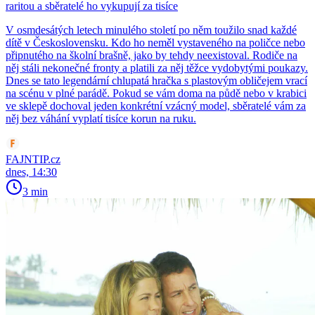
raritou a sběratelé ho vykupují za tisíce
V osmdesátých letech minulého století po něm toužilo snad každé
dítě v Československu. Kdo ho neměl vystaveného na poličce nebo
připnutého na školní brašně, jako by tehdy neexistoval. Rodiče na
něj stáli nekonečné fronty a platili za něj těžce vydobytými poukazy.
Dnes se tato legendární chlupatá hračka s plastovým obličejem vrací
na scénu v plné parádě. Pokud se vám doma na půdě nebo v krabici
ve sklepě dochoval jeden konkrétní vzácný model, sběratelé vám za
něj bez váhání vyplatí tisíce korun na ruku.
FAJNTIP.cz
dnes, 14:30
3 min