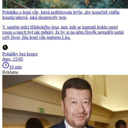
Pohádka o lesní víle, která potřebovala brýle, aby konečně viděla
kouzla taková, jaká doopravdy jsou
V samém srdci Hlubokého lesa, tam, kde se kapradí lesklo ranní
rosou a mech byl tak měkký, že by si na něm člověk nejraději ustlal
celý život, žila lesní víla jménem Líra.
Pohádky bez konce
dnes, 15:05
10 min
Reklama