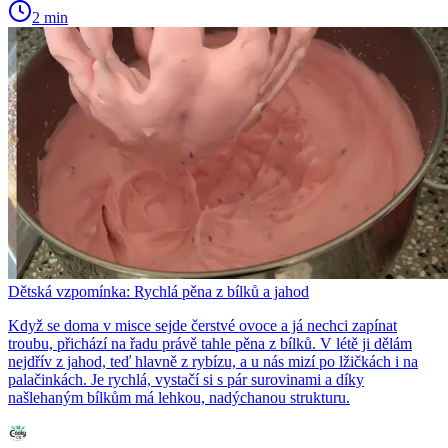
2 min
Dětská vzpomínka: Rychlá pěna z bílků a jahod
Když se doma v misce sejde čerstvé ovoce a já nechci zapínat
troubu, přichází na řadu právě tahle pěna z bílků. V létě ji dělám
nejdřív z jahod, teď hlavně z rybízu, a u nás mizí po lžičkách i na
palačinkách. Je rychlá, vystačí si s pár surovinami a díky
našlehaným bílkům má lehkou, nadýchanou strukturu.