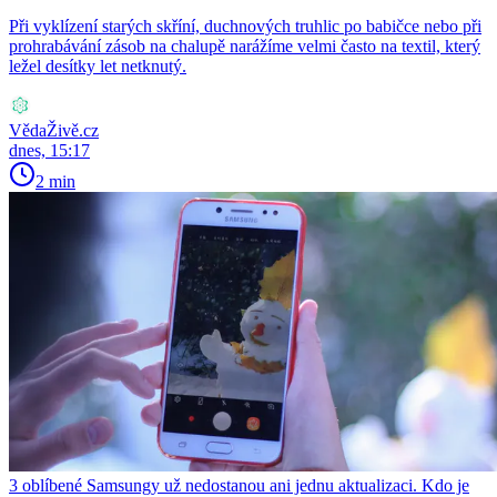
Při vyklízení starých skříní, duchnových truhlic po babičce nebo při
prohrabávání zásob na chalupě narážíme velmi často na textil, který
ležel desítky let netknutý.
VědaŽivě.cz
dnes, 15:17
2 min
3 oblíbené Samsungy už nedostanou ani jednu aktualizaci. Kdo je