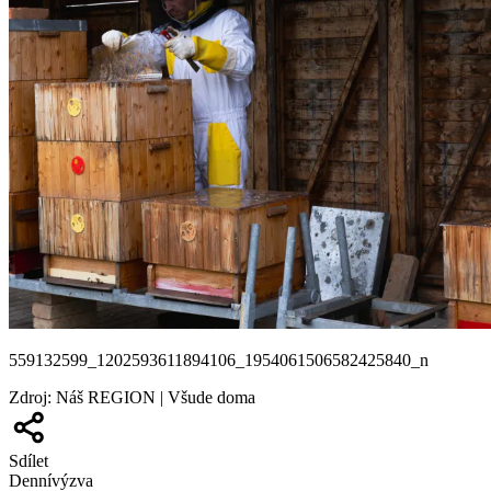
559132599_1202593611894106_1954061506582425840_n
Zdroj
:
Náš REGION | Všude doma
Sdílet
Denní
výzva