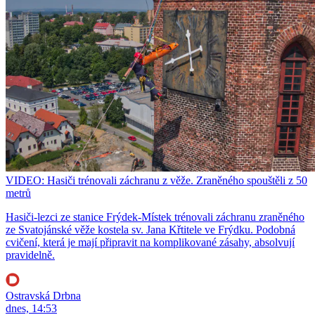
VIDEO: Hasiči trénovali záchranu z věže. Zraněného spouštěli z 50
metrů
Hasiči-lezci ze stanice Frýdek-Místek trénovali záchranu zraněného
ze Svatojánské věže kostela sv. Jana Křtitele ve Frýdku. Podobná
cvičení, která je mají připravit na komplikované zásahy, absolvují
pravidelně.
Ostravská Drbna
dnes, 14:53