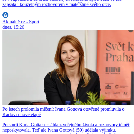
zapsala i kouzelným rozhovorem v mateřštině svého otce.
Aktuálně.cz - Sport
dnes, 15:26
Po letech prolomila mlčení: Ivana Gottová otevřeně promluvila o
Karlovi i nové etapě
Po smrti Karla Gotta se stáhla z veřejného života a rozhovory téměř
neposkytovala. Teď ale Ivana Gottová (50) udělala výjimku.