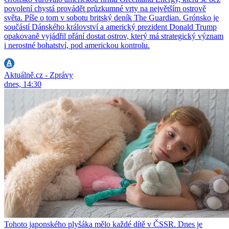
povolení chystá provádět průzkumné vrty na největším ostrově
světa. Píše o tom v sobotu britský deník The Guardian. Grónsko je
součástí Dánského království a americký prezident Donald Trump
opakovaně vyjádřil přání dostat ostrov, který má strategický význam
i nerostné bohatství, pod americkou kontrolu.
Aktuálně.cz - Zprávy
dnes, 14:30
Tohoto japonského plyšáka mělo každé dítě v ČSSR. Dnes je