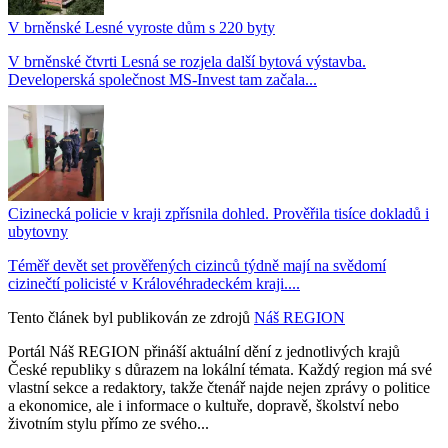
V brněnské Lesné vyroste dům s 220 byty
V brněnské čtvrti Lesná se rozjela další bytová výstavba.
Developerská společnost MS-Invest tam začala...
Cizinecká policie v kraji zpřísnila dohled. Prověřila tisíce dokladů i
ubytovny
Téměř devět set prověřených cizinců týdně mají na svědomí
cizinečtí policisté v Královéhradeckém kraji....
Tento článek byl publikován ze zdrojů
Náš REGION
Portál Náš REGION přináší aktuální dění z jednotlivých krajů
České republiky s důrazem na lokální témata. Každý region má své
vlastní sekce a redaktory, takže čtenář najde nejen zprávy o politice
a ekonomice, ale i informace o kultuře, dopravě, školství nebo
životním stylu přímo ze svého...