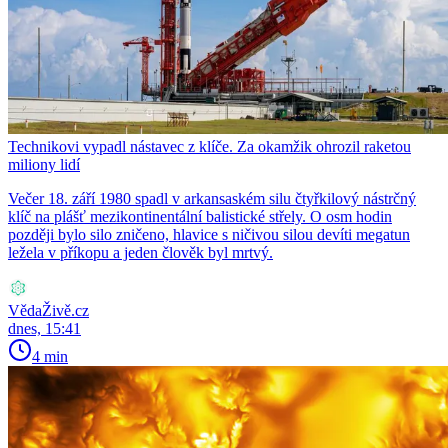
Technikovi vypadl nástavec z klíče. Za okamžik ohrozil raketou
miliony lidí
Večer 18. září 1980 spadl v arkansaském silu čtyřkilový nástrčný
klíč na plášť mezikontinentální balistické střely. O osm hodin
později bylo silo zničeno, hlavice s ničivou silou devíti megatun
ležela v příkopu a jeden člověk byl mrtvý.
VědaŽivě.cz
dnes, 15:41
4 min