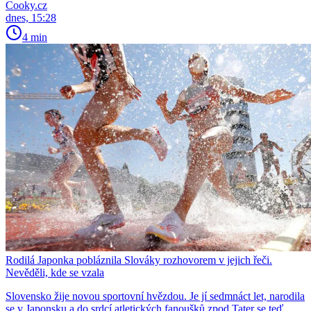
Cooky.cz
dnes, 15:28
4 min
Rodilá Japonka pobláznila Slováky rozhovorem v jejich řeči.
Nevěděli, kde se vzala
Slovensko žije novou sportovní hvězdou. Je jí sedmnáct let, narodila
se v Japonsku a do srdcí atletických fanoušků zpod Tater se teď