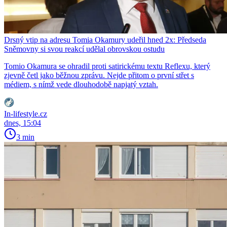
Drsný vtip na adresu Tomia Okamury udeřil hned 2x: Předseda
Sněmovny si svou reakcí udělal obrovskou ostudu
Tomio Okamura se ohradil proti satirickému textu Reflexu, který
zjevně četl jako běžnou zprávu. Nejde přitom o první střet s
médiem, s nímž vede dlouhodobě napjatý vztah.
In-lifestyle.cz
dnes, 15:04
3 min