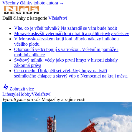
Všechny články tohoto autora →
Další články z kategorie
Včelařství
Víte, co je včelí trávník? Na zahradě se vám bude hodit
Moravskoslezští veterináři loni utratili a spálili stovky včelstev
V Moravskoslezském kraji loni přibylo nákazy hnilobou
včelího plodu
Olomoučtí vědci bojují s varroázou. Včelařům pomůže i
mobilní aplikace
Světový milník: včely jako první hmyz v historii získaly
zákonná práva
Cena medu: Útok pěti set včel, živý hmyz na tváři
sedmiletého chlapce a skrytý vtip o Nemocnici na kraji města
Zobrazit více
Lifestyle
Hobby
Včelařství
Vybrali jsme pro vás
Magazíny a zajímavosti