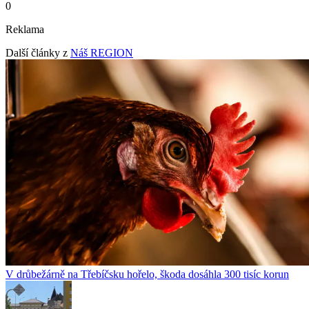
0
Reklama
Další články z
Náš REGION
V drůbežárně na Třebíčsku hořelo, škoda dosáhla 300 tisíc korun