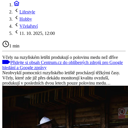
Lifestyle
Hobby
Včelařství
11. 10. 2025, 12:00
1 min
Včely na ruzyňském letišti produkují o polovinu medu než dříve
Přidejte si obsah Centrum.cz do oblíbených zdrojů pro Google
hledání a Google zprávy
Neobvyklí pomocníci ruzyňského letiště procházejí těžkými časy.
Včely, které zde již přes dekádu monitorují kvalitu ovzduší,
produkují v posledních dvou letech pouze polovinu medu…