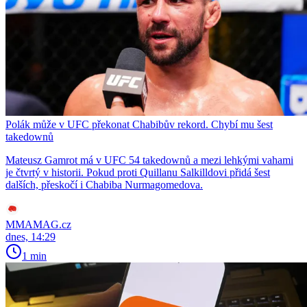
Polák může v UFC překonat Chabibův rekord. Chybí mu šest
takedownů
Mateusz Gamrot má v UFC 54 takedownů a mezi lehkými vahami
je čtvrtý v historii. Pokud proti Quillanu Salkilldovi přidá šest
dalších, přeskočí i Chabiba Nurmagomedova.
MMAMAG.cz
dnes, 14:29
1 min