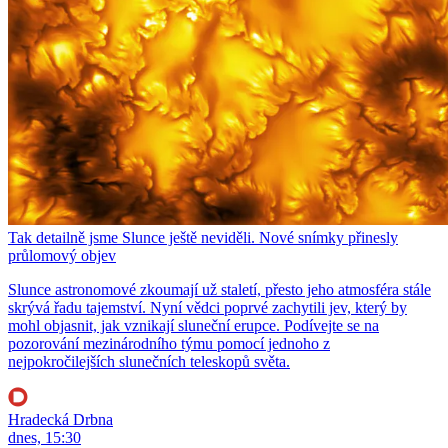
Tak detailně jsme Slunce ještě neviděli. Nové snímky přinesly
průlomový objev
Slunce astronomové zkoumají už staletí, přesto jeho atmosféra stále
skrývá řadu tajemství. Nyní vědci poprvé zachytili jev, který by
mohl objasnit, jak vznikají sluneční erupce. Podívejte se na
pozorování mezinárodního týmu pomocí jednoho z
nejpokročilejších slunečních teleskopů světa.
Hradecká Drbna
dnes, 15:30