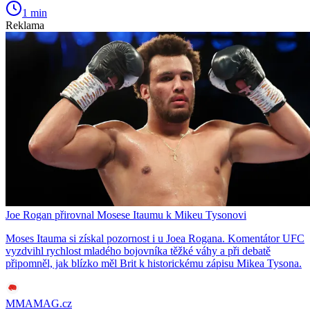
1 min
Reklama
Joe Rogan přirovnal Mosese Itaumu k Mikeu Tysonovi
Moses Itauma si získal pozornost i u Joea Rogana. Komentátor UFC
vyzdvihl rychlost mladého bojovníka těžké váhy a při debatě
připomněl, jak blízko měl Brit k historickému zápisu Mikea Tysona.
MMAMAG.cz