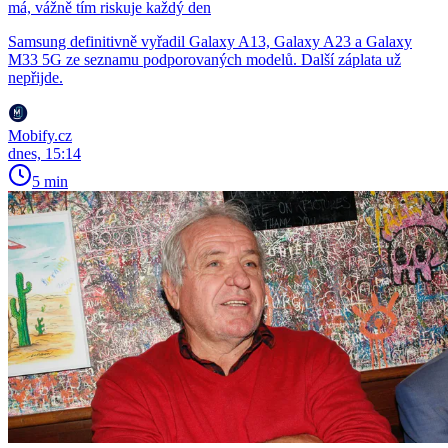
má, vážně tím riskuje každý den
Samsung definitivně vyřadil Galaxy A13, Galaxy A23 a Galaxy
M33 5G ze seznamu podporovaných modelů. Další záplata už
nepřijde.
Mobify.cz
dnes, 15:14
5 min