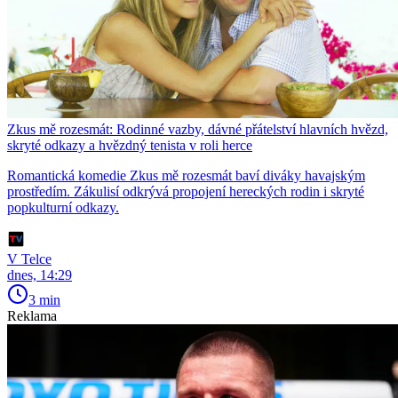
Zkus mě rozesmát: Rodinné vazby, dávné přátelství hlavních hvězd,
skryté odkazy a hvězdný tenista v roli herce
Romantická komedie Zkus mě rozesmát baví diváky havajským
prostředím. Zákulisí odkrývá propojení hereckých rodin i skryté
popkulturní odkazy.
V Telce
dnes, 14:29
3 min
Reklama