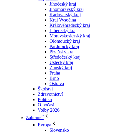
Jihočeský kraj
Jihomoravský kraj
Karlovarský kraj
Kraj Vysočina
Králověhradecký kraj
Liberecký kraj
Moravskoslezský kraj
Olomoucký kraj
Pardubický kraj
Plzeňský kraj
Středočeský kraj
Ústecký kraj
Zlínský kraj
Praha
Brno
Ostrava
Školství
Zdravotnictví
Politika
O počasí
Volby 2026
Zahraničí
Evropa
Slovensko