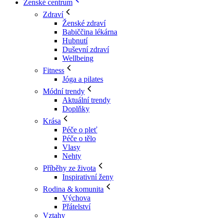
Ženské centrum
Zdraví
Ženské zdraví
Babiččina lékárna
Hubnutí
Duševní zdraví
Wellbeing
Fitness
Jóga a pilates
Módní trendy
Aktuální trendy
Doplňky
Krása
Péče o pleť
Péče o tělo
Vlasy
Nehty
Příběhy ze života
Inspirativní ženy
Rodina & komunita
Výchova
Přátelství
Vztahy