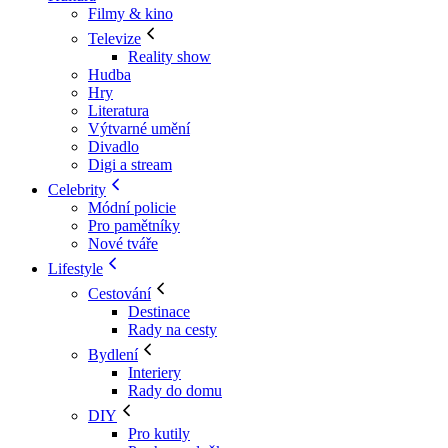
Filmy & kino
Televize
Reality show
Hudba
Hry
Literatura
Výtvarné umění
Divadlo
Digi a stream
Celebrity
Módní policie
Pro pamětníky
Nové tváře
Lifestyle
Cestování
Destinace
Rady na cesty
Bydlení
Interiery
Rady do domu
DIY
Pro kutily