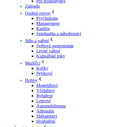
Pro hospodyňky
Zahrada
Osobní rozvoj
Psychologie
Management
Kariéra
Spiritualita a náboženství
Jídlo a vaření
Světová gastronomie
Levné vaření
Kulinářské triky
Mazlíčci
Kočky
Pejskové
Hobby
Modelářství
Včelařství
Rybaření
Letectví
Automobilismus
Adrenalin
Sběratelství
Houbaření