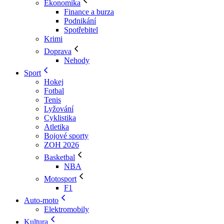
Ekonomika
Finance a burza
Podnikání
Spotřebitel
Krimi
Doprava
Nehody
Sport
Hokej
Fotbal
Tenis
Lyžování
Cyklistika
Atletika
Bojové sporty
ZOH 2026
Basketbal
NBA
Motosport
F1
Auto-moto
Elektromobily
Kultura