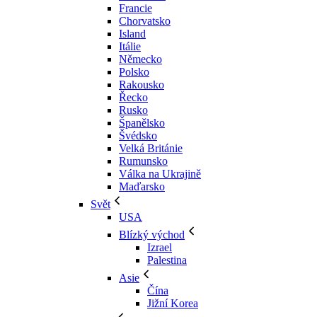
Francie
Chorvatsko
Island
Itálie
Německo
Polsko
Rakousko
Řecko
Rusko
Španělsko
Švédsko
Velká Británie
Rumunsko
Válka na Ukrajině
Maďarsko
Svět
USA
Blízký východ
Izrael
Palestina
Asie
Čína
Jižní Korea