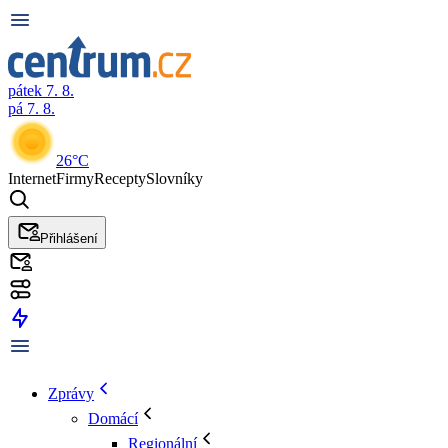
pátek 7. 8.
pá 7. 8.
26°C
Internet
Firmy
Recepty
Slovníky
Přihlášení
Zprávy
Domácí
Regionální