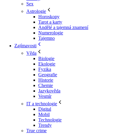
Sex
Astrologie
Horoskopy
Tarot a karty
Andělé a tajemná znamení
Numerologie
Tajemno
Zajímavosti
Věda
Biologie
Ekologie
Fyzika
Geografie
Historie
Chemie
Jazykověda
Vesmír
IT a technologie
Digital
Mobil
Technologie
Trendy
True crime