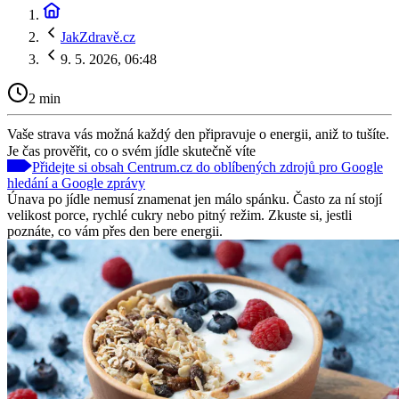
JakZdravě.cz
9. 5. 2026, 06:48
2 min
Vaše strava vás možná každý den připravuje o energii, aniž to tušíte.
Je čas prověřit, co o svém jídle skutečně víte
Přidejte si obsah Centrum.cz do oblíbených zdrojů pro Google
hledání a Google zprávy
Únava po jídle nemusí znamenat jen málo spánku. Často za ní stojí
velikost porce, rychlé cukry nebo pitný režim. Zkuste si, jestli
poznáte, co vám přes den bere energii.