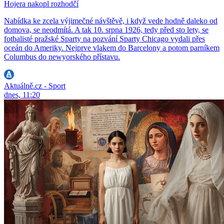
Hojera nakopl rozhodčí
Nabídka ke zcela výjimečné návštěvě, i když vede hodně daleko od
domova, se neodmítá. A tak 10. srpna 1926, tedy před sto lety, se
fotbalisté pražské Sparty na pozvání Sparty Chicago vydali přes
oceán do Ameriky. Nejprve vlakem do Barcelony a potom parníkem
Columbus do newyorského přístavu.
Aktuálně.cz - Sport
dnes, 11:20