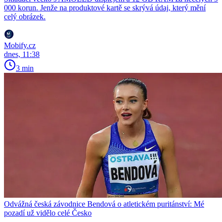
000 korun. Jenže na produktové kartě se skrývá údaj, který mění
celý obrázek.
Mobify.cz
dnes, 11:38
3 min
Odvážná česká závodnice Bendová o atletickém puritánství: Mé
pozadí už vidělo celé Česko