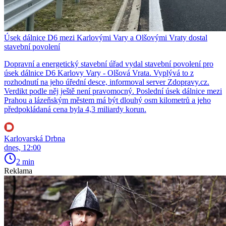
Úsek dálnice D6 mezi Karlovými Vary a Olšovými Vraty dostal
stavební povolení
Dopravní a energetický stavební úřad vydal stavební povolení pro
úsek dálnice D6 Karlovy Vary - Olšová Vrata. Vyplývá to z
rozhodnutí na jeho úřední desce, informoval server Zdopravy.cz.
Verdikt podle něj ještě není pravomocný. Poslední úsek dálnice mezi
Prahou a lázeňským městem má být dlouhý osm kilometrů a jeho
předpokládaná cena byla 4,3 miliardy korun.
Karlovarská Drbna
dnes, 12:00
2 min
Reklama