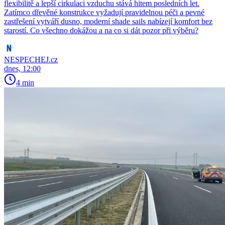
flexibilitě a lepší cirkulaci vzduchu stává hitem posledních let.
Zatímco dřevěné konstrukce vyžadují pravidelnou péči a pevné
zastřešení vytváří dusno, moderní shade sails nabízejí komfort bez
starostí. Co všechno dokážou a na co si dát pozor při výběru?
NESPECHEJ.cz
dnes, 12:00
4 min