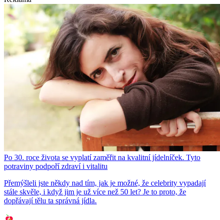
Po 30. roce života se vyplatí zaměřit na kvalitní jídelníček. Tyto
potraviny podpoří zdraví i vitalitu
Přemýšleli jste někdy nad tím, jak je možné, že celebrity vypadají
stále skvěle, i když jim je už více než 50 let? Je to proto, že
dopřávají tělu ta správná jídla.