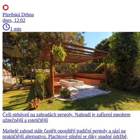
Plzeňská Drbna
dnes, 12:02
1 min
Češi strhávají na zahradách pergoly. Nahradí je zařízení mnohem
užitečnější a estetičtější
Majitelé zahrad stále častěji opouštějí tradiční pergoly a sází na
praktičtější alternativu. Plachtové stínění se díky snadné údržbě,