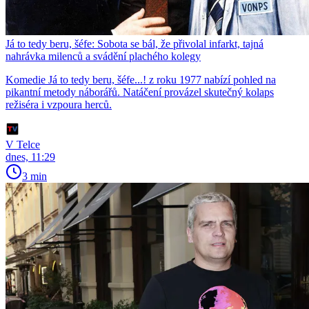
Já to tedy beru, šéfe: Sobota se bál, že přivolal infarkt, tajná
nahrávka milenců a svádění plachého kolegy
Komedie Já to tedy beru, šéfe...! z roku 1977 nabízí pohled na
pikantní metody náborářů. Natáčení provázel skutečný kolaps
režiséra i vzpoura herců.
V Telce
dnes, 11:29
3 min