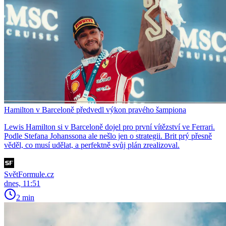
Hamilton v Barceloně předvedl výkon pravého šampiona
Lewis Hamilton si v Barceloně dojel pro první vítězství ve Ferrari.
Podle Stefana Johanssona ale nešlo jen o strategii. Brit prý přesně
věděl, co musí udělat, a perfektně svůj plán zrealizoval.
SvětFormule.cz
dnes, 11:51
2 min