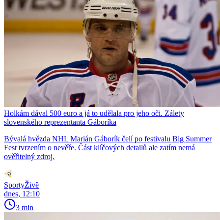
Holkám dával 500 euro a já to udělala pro jeho oči. Zálety
slovenského reprezentanta Gáboríka
Bývalá hvězda NHL Marián Gáborík čelí po festivalu Big Summer
Fest tvrzením o nevěře. Část klíčových detailů ale zatím nemá
ověřitelný zdroj.
SportyŽivě
dnes, 12:10
3 min