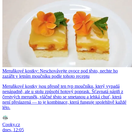
Meruňkové kostky: Neschovávejte ovoce pod těsto, nechte ho
zazářit v letním moučníku podle tohoto receptu
Meruňkové kostky jsou přesně ten typ moučníku, který vypadá
nenápadně, ale u stolu způsobí hotový poprask. Šťavnatá náplň z
čerstvých meruněk, vláčné těsto se smetanou a lehká chuť, která
není přeslazená — to je kombinace, která funguje spolehlivě každé
léto.
Cooky.cz
dnes, 12:05