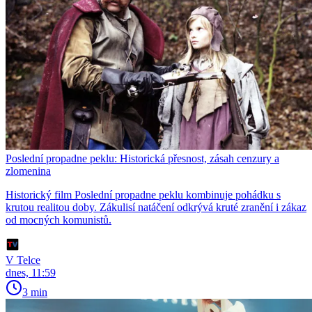
Poslední propadne peklu: Historická přesnost, zásah cenzury a
zlomenina
Historický film Poslední propadne peklu kombinuje pohádku s
krutou realitou doby. Zákulisí natáčení odkrývá kruté zranění i zákaz
od mocných komunistů.
V Telce
dnes, 11:59
3 min