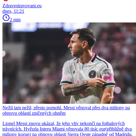
Zdravestravovani.eu
dnes, 11:21
2 min
Nežil tam nežil, přesto pomohl. Messi věnoval přes dva miliony na
obnovu oblastí zničených ohněm
Lionel Messi znovu ukázal, že jeho vliv nekončí na fotbalových
trávnících. Hvězda Interu Miami věnovala 80 tisíc eur(přibližně dva
miliony korun) na obnovu oblasti Sierra Oeste západně od Madridu,