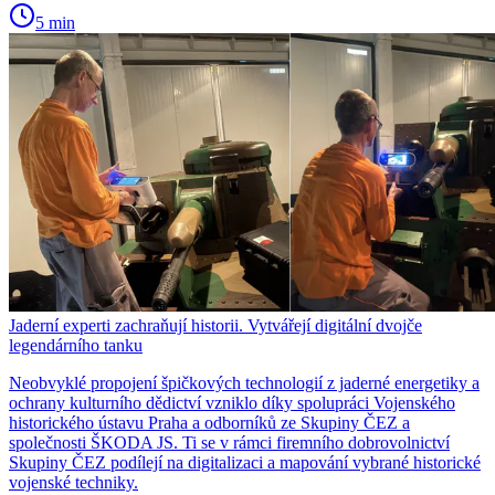
5 min
Jaderní experti zachraňují historii. Vytvářejí digitální dvojče
legendárního tanku
Neobvyklé propojení špičkových technologií z jaderné energetiky a
ochrany kulturního dědictví vzniklo díky spolupráci Vojenského
historického ústavu Praha a odborníků ze Skupiny ČEZ a
společnosti ŠKODA JS. Ti se v rámci firemního dobrovolnictví
Skupiny ČEZ podílejí na digitalizaci a mapování vybrané historické
vojenské techniky.