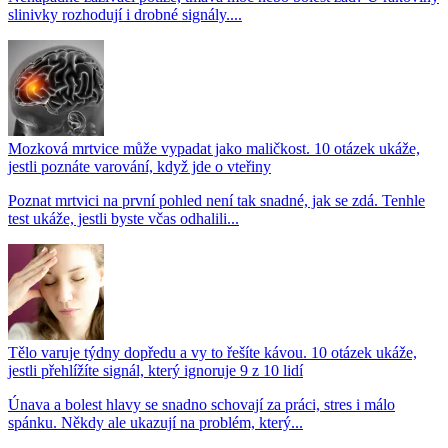
slinivky rozhodují i drobné signály....
Mozková mrtvice může vypadat jako maličkost. 10 otázek ukáže,
jestli poznáte varování, když jde o vteřiny
Poznat mrtvici na první pohled není tak snadné, jak se zdá. Tenhle
test ukáže, jestli byste včas odhalili...
Tělo varuje týdny dopředu a vy to řešíte kávou. 10 otázek ukáže,
jestli přehlížíte signál, který ignoruje 9 z 10 lidí
Únava a bolest hlavy se snadno schovají za práci, stres i málo
spánku. Někdy ale ukazují na problém, který...