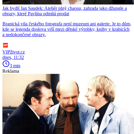
Jak bydlí Jan Saudek: Ateliér plný chaosu, zahrada jako džungle a
obrazy, které Pavlína odmítá prodat
Branická vila českého fotografa není muzeum ani galerie. Je to dům,
kde se legenda doslova vrší mezi dětské výrobky, knihy v krabicích
a nedokončené obrazy.
VIPživot.cz
dnes, 11:32
3 min
Reklama