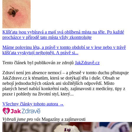
Klíšťata jsou vybíravá a mají svá oblíbená místa na těle. Po každé
procházce v přírodě tato místa vždy zkontrolujte
Máme polovinu léta, a právě v tomto období se v lese nebo v trávě
klíšťata vyskytují nejhojněji. A právě si...
Tento článek byl publikován ze zdrojů
JakZdravě.cz
Zdraví není jen absence nemocí – a přesně v tomto duchu přistupuje
JakZdrave.cz k tématům, která se dotýkají těla i duše. Obsah se
nebojí jednoduchých otázek ani složitějších odpovědí. Místo
planých hesel nabízí konkrétní rady, zajímavosti z medicíny, tipy z
praxe i pohledy na životní styl, který...
Všechny články tohoto autora →
Vybrali jsme pro vás
Magazíny a zajímavosti