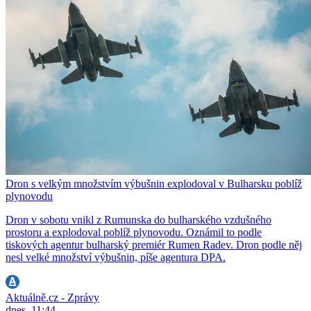
Dron s velkým množstvím výbušnin explodoval v Bulharsku poblíž
plynovodu
Dron v sobotu vnikl z Rumunska do bulharského vzdušného
prostoru a explodoval poblíž plynovodu. Oznámil to podle
tiskových agentur bulharský premiér Rumen Radev. Dron podle něj
nesl velké množství výbušnin, píše agentura DPA.
Aktuálně.cz - Zprávy
dnes, 11:44