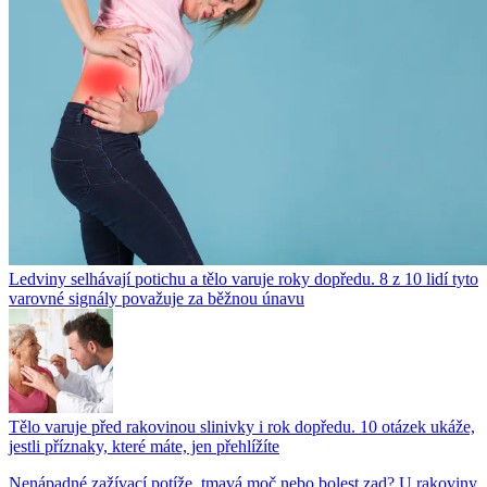
Ledviny selhávají potichu a tělo varuje roky dopředu. 8 z 10 lidí tyto
varovné signály považuje za běžnou únavu
Tělo varuje před rakovinou slinivky i rok dopředu. 10 otázek ukáže,
jestli příznaky, které máte, jen přehlížíte
Nenápadné zažívací potíže, tmavá moč nebo bolest zad? U rakoviny