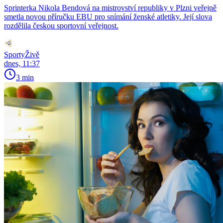
Sprinterka Nikola Bendová na mistrovství republiky v Plzni veřejně
smetla novou příručku EBU pro snímání ženské atletiky. Její slova
rozdělila českou sportovní veřejnost.
SportyŽivě
dnes, 11:37
3 min