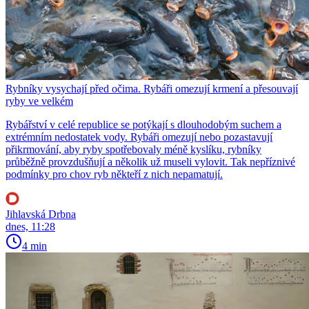
Rybníky vysychají před očima. Rybáři omezují krmení a přesouvají
ryby ve velkém
Rybářství v celé republice se potýkají s dlouhodobým suchem a
extrémním nedostatek vody. Rybáři omezují nebo pozastavují
přikrmování, aby ryby spotřebovaly méně kyslíku, rybníky
průběžně provzdušňují a několik už museli vylovit. Tak nepříznivé
podmínky pro chov ryb někteří z nich nepamatují.
Jihlavská Drbna
dnes, 11:28
4 min