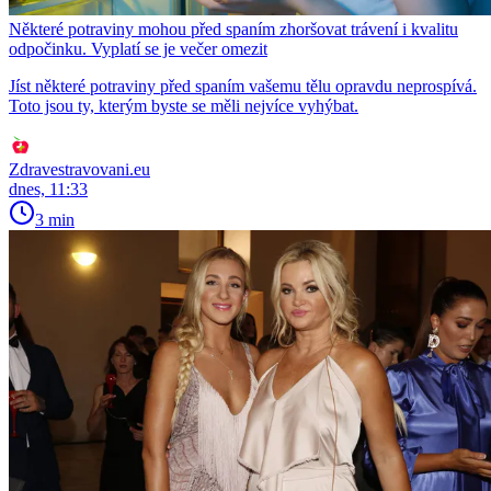
Některé potraviny mohou před spaním zhoršovat trávení i kvalitu
odpočinku. Vyplatí se je večer omezit
Jíst některé potraviny před spaním vašemu tělu opravdu neprospívá.
Toto jsou ty, kterým byste se měli nejvíce vyhýbat.
Zdravestravovani.eu
dnes, 11:33
3 min