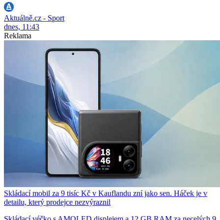
Aktuálně.cz - Sport
dnes, 11:43
Reklama
Skládací mobil za 9 tisíc Kč v Kauflandu zní jako sen. Háček je v
detailu, který prodejce nezvýraznil
Skládací véčko s AMOLED displejem a 12 GB RAM za necelých 9