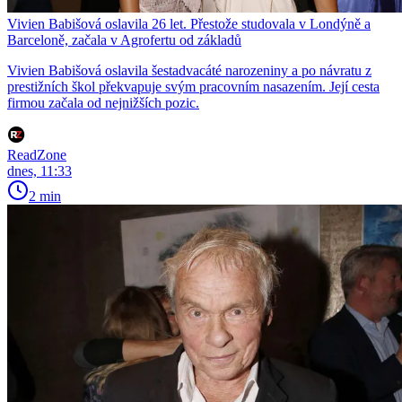
Vivien Babišová oslavila 26 let. Přestože studovala v Londýně a
Barceloně, začala v Agrofertu od základů
Vivien Babišová oslavila šestadvacáté narozeniny a po návratu z
prestižních škol překvapuje svým pracovním nasazením. Její cesta
firmou začala od nejnižších pozic.
ReadZone
dnes, 11:33
2 min