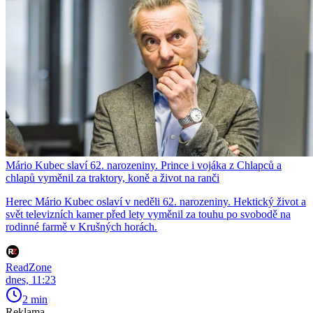
Mário Kubec slaví 62. narozeniny. Prince i vojáka z Chlapců a
chlapů vyměnil za traktory, koně a život na ranči
Herec Mário Kubec oslaví v neděli 62. narozeniny. Hektický život a
svět televizních kamer před lety vyměnil za touhu po svobodě na
rodinné farmě v Krušných horách.
ReadZone
dnes, 11:23
2 min
Reklama