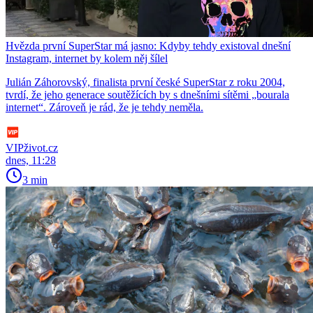
Hvězda první SuperStar má jasno: Kdyby tehdy existoval dnešní
Instagram, internet by kolem něj šílel
Julián Záhorovský, finalista první české SuperStar z roku 2004,
tvrdí, že jeho generace soutěžících by s dnešními sítěmi „bourala
internet“. Zároveň je rád, že je tehdy neměla.
VIPživot.cz
dnes, 11:28
3 min