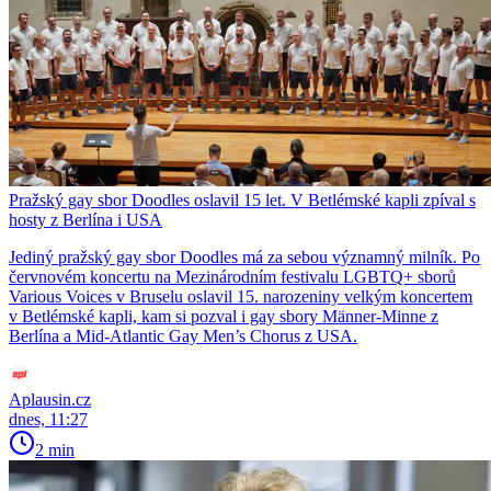
Pražský gay sbor Doodles oslavil 15 let. V Betlémské kapli zpíval s
hosty z Berlína i USA
Jediný pražský gay sbor Doodles má za sebou významný milník. Po
červnovém koncertu na Mezinárodním festivalu LGBTQ+ sborů
Various Voices v Bruselu oslavil 15. narozeniny velkým koncertem
v Betlémské kapli, kam si pozval i gay sbory Männer-Minne z
Berlína a Mid-Atlantic Gay Men’s Chorus z USA.
Aplausin.cz
dnes, 11:27
2 min