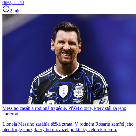
dnes, 11:43
2 min
Messiho zasáhla rodinná tragédie. Přišel o otce, který stál za jeho
kariérou
Lionela Messiho zasáhla těžká ztráta. V rodném Rosariu zemřel jeho
otec Jorge, muž, který ho provázel prakticky celou kariérou.