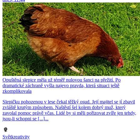
Opuštěná slepice měla už téměř nulovou šanci na přežití. Po
dramatické záchraně vyšla najevo pravda, která situaci ještě
zkomplikovala
Slepičku pohozenou v lese čekal těžký osud. Její majitel se jí zbavil
zvláště krutým způsobem. Naštěstí šel kolem dobrý muž, který
zavolal pomoc právě včas. Lidé by si měli pořizovat zvíře jen tehdy,
jsou-li schopni se [...]...
Světkreativity