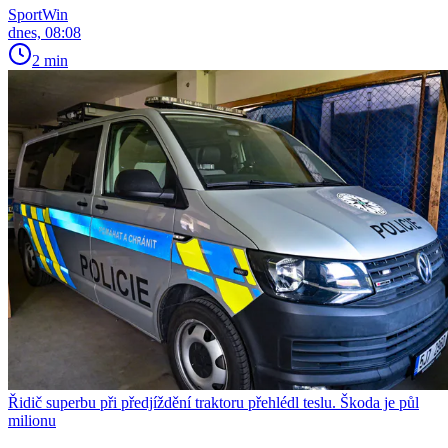
SportWin
dnes, 08:08
2 min
Řidič superbu při předjíždění traktoru přehlédl teslu. Škoda je půl
milionu