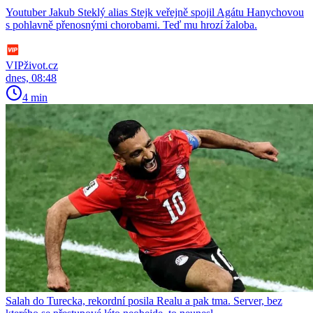
Youtuber Jakub Steklý alias Stejk veřejně spojil Agátu Hanychovou
s pohlavně přenosnými chorobami. Teď mu hrozí žaloba.
VIPživot.cz
dnes, 08:48
4 min
Salah do Turecka, rekordní posila Realu a pak tma. Server, bez