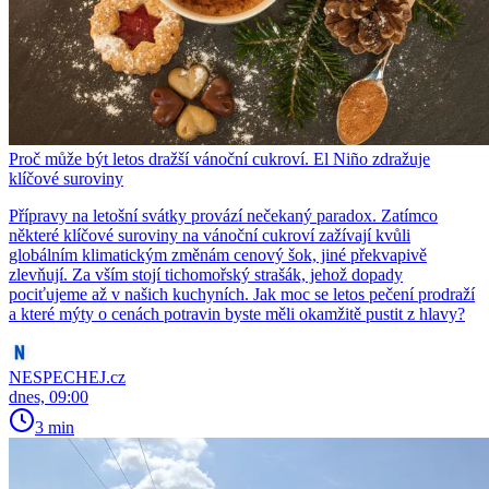
Proč může být letos dražší vánoční cukroví. El Niño zdražuje
klíčové suroviny
Přípravy na letošní svátky provází nečekaný paradox. Zatímco
některé klíčové suroviny na vánoční cukroví zažívají kvůli
globálním klimatickým změnám cenový šok, jiné překvapivě
zlevňují. Za vším stojí tichomořský strašák, jehož dopady
pociťujeme až v našich kuchyních. Jak moc se letos pečení prodraží
a které mýty o cenách potravin byste měli okamžitě pustit z hlavy?
NESPECHEJ.cz
dnes, 09:00
3 min