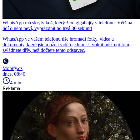
WhatsApp má skrytý koš, který žere gigabajty v telefonu. Většina
lidí o něm neví, vyprázdnit ho trvá 30 sekund
WhatsApp ve vašem telefonu tiše hromadí fotky, videa a
dokumenty, které jste možná viděli jednou. Uvolnit místo přitom
zvládnete dřív, než dočtete tento odstavec.
Mobify.cz
dnes, 08:40
4 min
Reklama