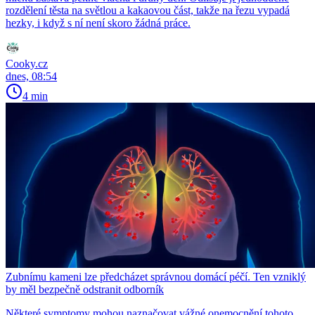
rozdělení těsta na světlou a kakaovou část, takže na řezu vypadá
hezky, i když s ní není skoro žádná práce.
Cooky.cz
dnes, 08:54
4 min
Zubnímu kameni lze předcházet správnou domácí péčí. Ten vzniklý
by měl bezpečně odstranit odborník
Některé symptomy mohou naznačovat vážné onemocnění tohoto