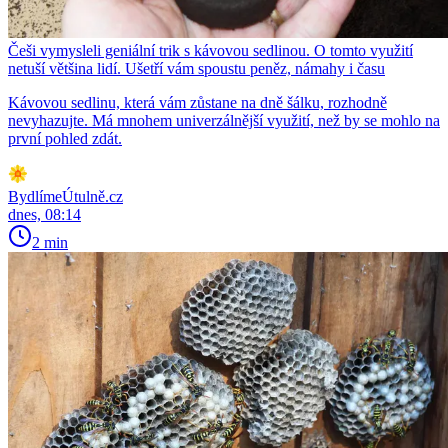
Češi vymysleli geniální trik s kávovou sedlinou. O tomto využití
netuší většina lidí. Ušetří vám spoustu peněz, námahy i času
Kávovou sedlinu, která vám zůstane na dně šálku, rozhodně
nevyhazujte. Má mnohem univerzálnější využití, než by se mohlo na
první pohled zdát.
BydlímeÚtulně.cz
dnes, 08:14
2 min