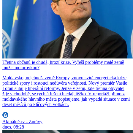
Třetina občanů je chudá, hrozí krize. Vyřeší problémy malé země
muž s motorovkou?
Moldavsko, nejchudší země Evropy, znovu svírá energetická krize,
politické spory i rostoucí nedůvěra veřejnosti. Nový premiér Vasile
Tofan slibuje liberální reformy. Jenže v zemi, kde třetina obyvatel
žije v chudobě, se rychlá řešení hledají těžko. V reportáži přímo z
moldavského hlavního města popisujeme, jak vypadá situace v zemi
deset měsíců po klíčových volbách.
Aktuálně.cz - Zprávy
dnes, 08:28