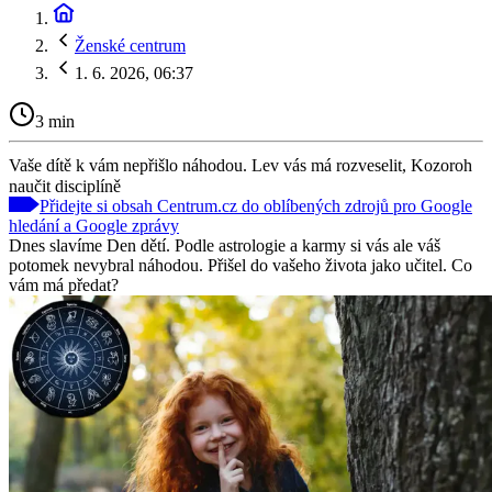
Ženské centrum
1. 6. 2026, 06:37
3 min
Vaše dítě k vám nepřišlo náhodou. Lev vás má rozveselit, Kozoroh
naučit disciplíně
Přidejte si obsah Centrum.cz do oblíbených zdrojů pro Google
hledání a Google zprávy
Dnes slavíme Den dětí. Podle astrologie a karmy si vás ale váš
potomek nevybral náhodou. Přišel do vašeho života jako učitel. Co
vám má předat?