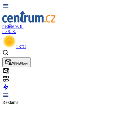
neděle 9. 8.
ne 9. 8.
23°C
Přihlášení
Reklama