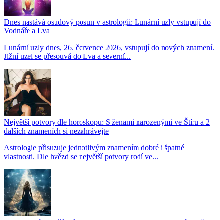
Dnes nastává osudový posun v astrologii: Lunární uzly vstupují do
Vodnáře a Lva
Lunární uzly dnes, 26. července 2026, vstupují do nových znamení.
Jižní uzel se přesouvá do Lva a severní...
Největší potvory dle horoskopu: S ženami narozenými ve Štíru a 2
dalších znameních si nezahrávejte
Astrologie přisuzuje jednotlivým znamením dobré i špatné
vlastnosti. Dle hvězd se největší potvory rodí ve...