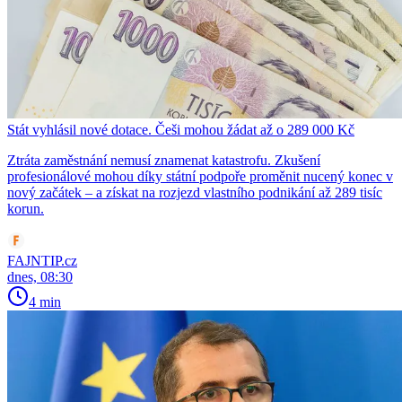
Stát vyhlásil nové dotace. Češi mohou žádat až o 289 000 Kč
Ztráta zaměstnání nemusí znamenat katastrofu. Zkušení
profesionálové mohou díky státní podpoře proměnit nucený konec v
nový začátek – a získat na rozjezd vlastního podnikání až 289 tisíc
korun.
FAJNTIP.cz
dnes, 08:30
4 min