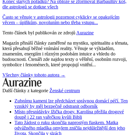
Konec starých pořádků? Na obloze se zformoval Barbaultův koš,
dle astrologů se dotkne všech
Často se věnuje v astrologii pozornost cyklicky se opakujícím
věcem – úplňkům, novoluním nebo třeba vstupu...
Tento článek byl publikován ze zdrojů
Aurazine
Magazín přináší články zaměřené na mystiku, spiritualitu a témata,
která přesahují běžné vnímání reality. Věnuje se výkladům,
znamením, energiím i různým podobám intuice a vhledu do
budoucnosti. Čtenáři zde najdou texty o věštění, osobním rozvoji,
symbolice i fenoménech, které propojují vnitřní...
Všechny články tohoto autora →
Další články z kategorie
Ženské centrum
Zubnímu kameni lze předcházet správnou domácí péčí. Ten
vzniklý by měl bezpečně odstranit odborník
Místo přesnídávky lžička drogy. Karolína přežila drogové
doupě i 22 ran vařečkou kvůli Bibli
Tato žádost o ruku skončila naprostým fiaskem. Matka
odvážného mladíka omylem zničila nejdůležitější den jeho
života. Skončila v slzách