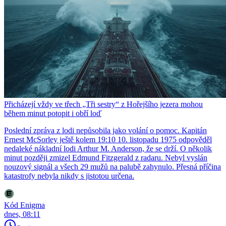
Přicházejí vždy ve třech „Tři sestry“ z Hořejšího jezera mohou
během minut potopit i obří loď
Poslední zpráva z lodi nepůsobila jako volání o pomoc. Kapitán
Ernest McSorley ještě kolem 19:10 10. listopadu 1975 odpověděl
nedaleké nákladní lodi Arthur M. Anderson, že se drží. O několik
minut později zmizel Edmund Fitzgerald z radaru. Nebyl vyslán
nouzový signál a všech 29 mužů na palubě zahynulo. Přesná příčina
katastrofy nebyla nikdy s jistotou určena.
Kód Enigma
dnes, 08:11