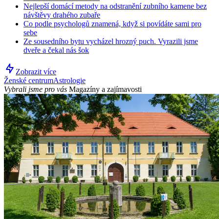
Nejlepší domácí metody na odstranění zubního kamene bez
návštěvy drahého zubaře
Co podle psychologů znamená, když si povídáte sami pro
sebe
Ze sousedního bytu vycházel hrozný puch. Vyrazili jsme
dveře a čekal nás šok
Zobrazit více
Ženské centrum
Astrologie
Vybrali jsme pro vás
Magazíny a zajímavosti