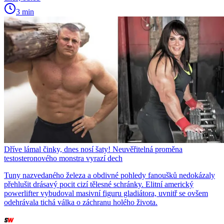
3 min
Dříve lámal činky, dnes nosí šaty! Neuvěřitelná proměna
testosteronového monstra vyrazí dech
Tuny nazvedaného železa a obdivné pohledy fanoušků nedokázaly
přehlušit drásavý pocit cizí tělesné schránky. Elitní americký
powerlifter vybudoval masivní figuru gladiátora, uvnitř se ovšem
odehrávala tichá válka o záchranu holého života.