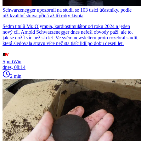
Schwarzenegger upozornil na studii se 103 tisíci účastníky, podle
níž kvalitní strava přidá až tři roky života
Sedm titulů Mr. Olympia, kardiostimulátor od roku 2024 a jeden
nový cíl. Arnold Schwarzenegger dnes neřeší obvody paží, ale to,
jak se dožít víc než sta let. Ve svém newsletteru proto rozebral studii,
která sledovala stravu více než sta tisíc lidí po dobu deseti let.
SportWin
dnes, 08:14
2 min