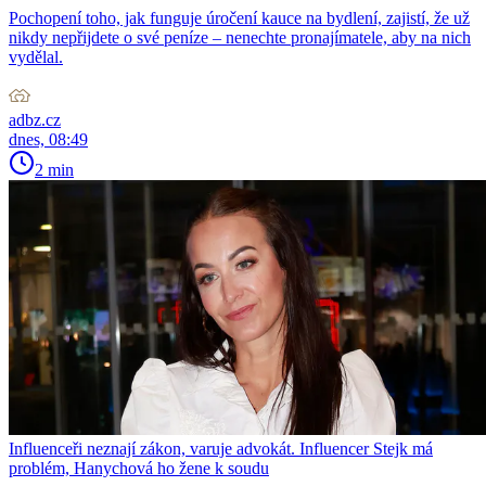
Pochopení toho, jak funguje úročení kauce na bydlení, zajistí, že už
nikdy nepřijdete o své peníze – nenechte pronajímatele, aby na nich
vydělal.
adbz.cz
dnes, 08:49
2 min
Influenceři neznají zákon, varuje advokát. Influencer Stejk má
problém, Hanychová ho žene k soudu