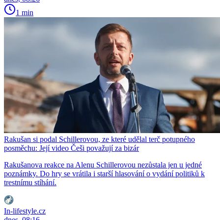
1 min
Rakušan si podal Schillerovou, ze které udělal terč potupného
posměchu: Její video Češi považují za bizár
Rakušanova reakce na Alenu Schillerovou nezůstala jen u jedné
poznámky. Do hry se vrátila i starší hlasování o vydání politiků k
trestnímu stíhání.
In-lifestyle.cz
dnes, 08:16