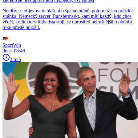
kterého se přestupové léto neobejde, to neunesl
Nejdřív se objevovalo hlášení o špatné bráně, potom už jen prázdná
stránka. Německý server Transfermarkt, kam míří každý, kdo chce
vědět, kolik který fotbalista stojí, se uprostřed nejrušnějšího období
roku prostě položil.
SportWin
dnes, 08:46
2 min