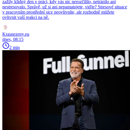
zažily klidný den v práci, kdy vás nic nerozčílilo, netrápilo ani
nestresovalo. Správě, už si ani nepamatujete, viďte? Stresové situace
v pracovním prostřední sice neovlivníte, ale rozhodně můžete
ovlivnit vaší reakci na ně.
Krasnezeny.eu
dnes, 08:15
2 min