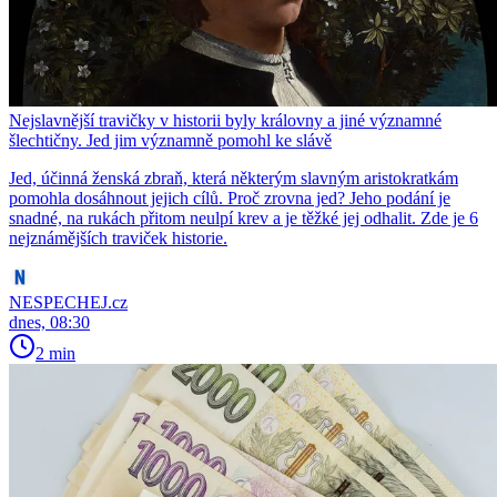
Nejslavnější travičky v historii byly královny a jiné významné
šlechtičny. Jed jim významně pomohl ke slávě
Jed, účinná ženská zbraň, která některým slavným aristokratkám
pomohla dosáhnout jejich cílů. Proč zrovna jed? Jeho podání je
snadné, na rukách přitom neulpí krev a je těžké jej odhalit. Zde je 6
nejznámějších traviček historie.
NESPECHEJ.cz
dnes, 08:30
2 min