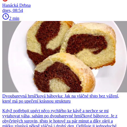
Hanácká Drbna
dnes, 08:54
2 min
Dvoubarevná hrníčková bábovka: Jak na vláčné těsto bez vážení,
které má po upečení krásnou strukturu
Když potřebuji upéct něco rychlého ke kávě a nechce se mi
vytahovat váha, sahám po dvoubarevné hrníčkové bábovce. Je z
obyčejných surovin, těsto je hotové za pár minut a díky oleji a
mléku zůstává pěkně vláčná i druhý den. Odlišuje ji jednoduché