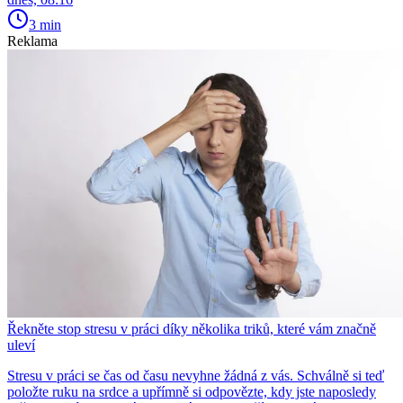
3 min
Reklama
Řekněte stop stresu v práci díky několika triků, které vám značně
uleví
Stresu v práci se čas od času nevyhne žádná z vás. Schválně si teď
položte ruku na srdce a upřímně si odpovězte, kdy jste naposledy