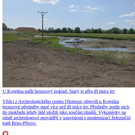
U Kojetína našli bronzový poklad. Starý je přes tři tisíce let
Vědci z Archeologického centra Olomouc objevili u Kojetína
bronzové předměty staré více než tři tisíce let. Předměty podle nich
do mokřadu tehdy lidé uložili jako součást rituálů. Vykopávky na
místě archeologové provádějí v souvislosti s modernizací železniční
tratě Brno-Přerov.