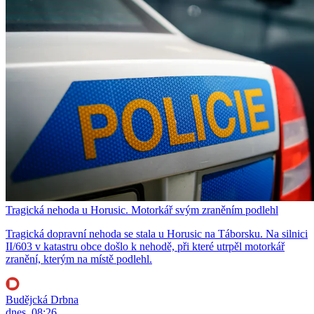
Tragická nehoda u Horusic. Motorkář svým zraněním podlehl
Tragická dopravní nehoda se stala u Horusic na Táborsku. Na silnici
II/603 v katastru obce došlo k nehodě, při které utrpěl motorkář
zranění, kterým na místě podlehl.
Budějcká Drbna
dnes, 08:26