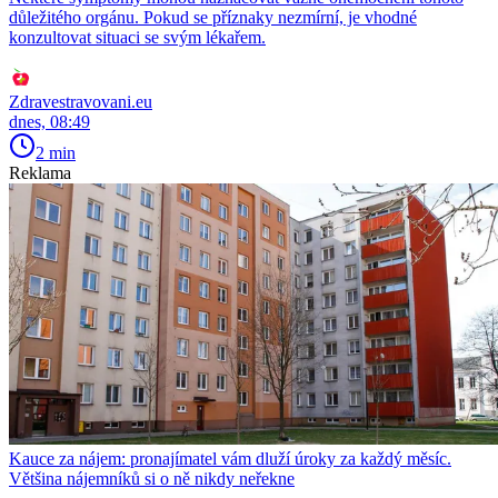
důležitého orgánu. Pokud se příznaky nezmírní, je vhodné
konzultovat situaci se svým lékařem.
Zdravestravovani.eu
dnes, 08:49
2 min
Reklama
Kauce za nájem: pronajímatel vám dluží úroky za každý měsíc.
Většina nájemníků si o ně nikdy neřekne