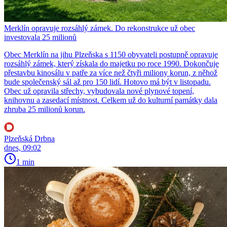
Merklín opravuje rozsáhlý zámek. Do rekonstrukce už obec
investovala 25 milionů
Obec Merklín na jihu Plzeňska s 1150 obyvateli postupně opravuje
rozsáhlý zámek, který získala do majetku po roce 1990. Dokončuje
přestavbu kinosálu v patře za více než čtyři miliony korun, z něhož
bude společenský sál až pro 150 lidí. Hotovo má být v listopadu.
Obec už opravila střechy, vybudovala nové plynové topení,
knihovnu a zasedací místnost. Celkem už do kulturní památky dala
zhruba 25 milionů korun.
Plzeňská Drbna
dnes, 09:02
1 min