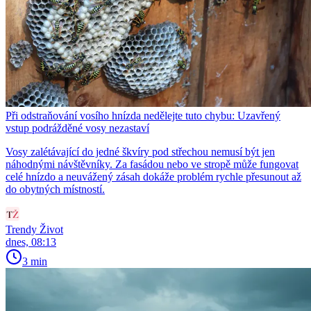
Při odstraňování vosího hnízda nedělejte tuto chybu: Uzavřený
vstup podrážděné vosy nezastaví
Vosy zalétávající do jedné škvíry pod střechou nemusí být jen
náhodnými návštěvníky. Za fasádou nebo ve stropě může fungovat
celé hnízdo a neuvážený zásah dokáže problém rychle přesunout až
do obytných místností.
Trendy Život
dnes, 08:13
3 min