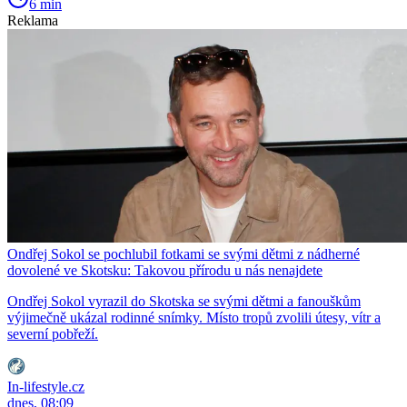
6 min
Reklama
Ondřej Sokol se pochlubil fotkami se svými dětmi z nádherné
dovolené ve Skotsku: Takovou přírodu u nás nenajdete
Ondřej Sokol vyrazil do Skotska se svými dětmi a fanouškům
výjimečně ukázal rodinné snímky. Místo tropů zvolili útesy, vítr a
severní pobřeží.
In-lifestyle.cz
dnes, 08:09