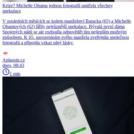
Krize? Michelle Obama jednou fotografií umlčela všechny
spekulace
V posledních měsících se kolem manželství Baracka (65) a Michelle
Obamových (62) šířily nejrůznější spekulace. Bývalá první dáma
Spojených států se ale rozhodla odpovědět tím nejlepším možným
způsobem. K 65. narozeninám svého manžela zveřejnila společnou
fotografii a připojila vzkaz plný lásky.
Aplausin.cz
dnes, 08:43
1 min