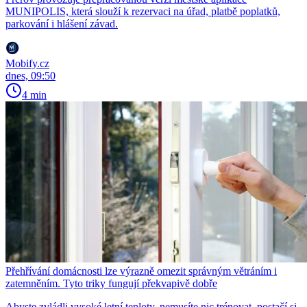
MUNIPOLIS, která slouží k rezervaci na úřad, platbě poplatků,
parkování i hlášení závad.
Mobify.cz
dnes, 09:50
4 min
Přehřívání domácnosti lze výrazně omezit správným větráním i
zatemněním. Tyto triky fungují překvapivě dobře
Abyste zvládli vysoké letní teploty, nemusíte nic trénovat, postačí si