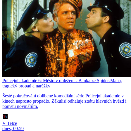
Policejní akademie 6: Město v obležení - Banka ze Spider-Mana,
tragický propad a narážky
Šesté pokračování oblíbené komediální série Policejní akademie v
kinech naprosto propadlo. Zákulisí odhaluje ztrátu hlavních hvězd i
pomstu novinářům.
V Telce
dnes, 09:59