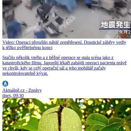
Video: Operaci přerušilo náhlé zemětřesení. Drastické záběry vedly
k těžko uvěřitelnému konci
Stačilo několik vteřin a z běžné operace se stala scéna jako z
katastrofického filmu. Japonští lékaři zahájili operaci pacienta právě
ve chvíli, kdy se celý operační sál a jeho mobiliář začaly
nekontrolovatelně kývat.
Aktuálně.cz - Zprávy
dnes, 09:30