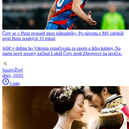
Červ se v Plzni propadl mezi náhradníky. Po návratu z MS odehrál
proti Brnu pouhých 19 minut
Ještě v dubnu ho Viktoria označovala za oporu a lídra kabiny. Na
startu nové sezony začínal Lukáš Červ proti Zbrojovce na lavičce.
SportyŽivě
dnes, 10:01
3 min