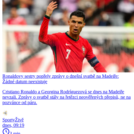
Ronaldovy sestry popřely zprávy o dnešní svatbě na Madeiře:
Žádné datum neexistuje
Cristiano Ronaldo a Georgina Rodríguezová se dnes na Madeiře
nevzali. Zprávy o svatbě stály na řetězci neověřených přepisů, ne na
pozvánce od páru.
SportyŽivě
dnes, 09:19
3 min