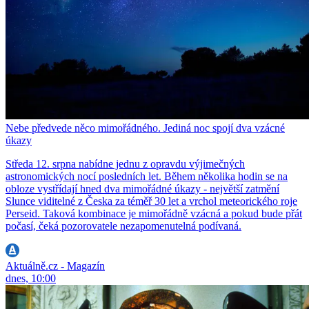
Nebe předvede něco mimořádného. Jediná noc spojí dva vzácné
úkazy
Středa 12. srpna nabídne jednu z opravdu výjimečných
astronomických nocí posledních let. Během několika hodin se na
obloze vystřídají hned dva mimořádné úkazy - největší zatmění
Slunce viditelné z Česka za téměř 30 let a vrchol meteorického roje
Perseid. Taková kombinace je mimořádně vzácná a pokud bude přát
počasí, čeká pozorovatele nezapomenutelná podívaná.
Aktuálně.cz - Magazín
dnes, 10:00