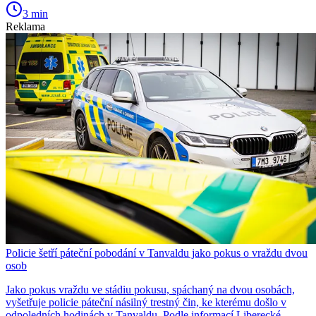
3 min
Reklama
Policie šetří páteční pobodání v Tanvaldu jako pokus o vraždu dvou
osob
Jako pokus vraždu ve stádiu pokusu, spáchaný na dvou osobách,
vyšetřuje policie páteční násilný trestný čin, ke kterému došlo v
odpoledních hodinách v Tanvaldu. Podle informací Liberecké