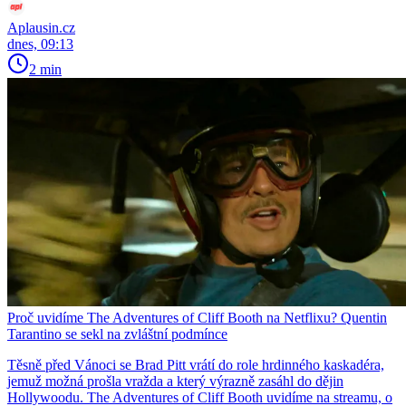
Aplausin.cz
dnes, 09:13
2 min
Proč uvidíme The Adventures of Cliff Booth na Netflixu? Quentin
Tarantino se sekl na zvláštní podmínce
Těsně před Vánoci se Brad Pitt vrátí do role hrdinného kaskadéra,
jemuž možná prošla vražda a který výrazně zasáhl do dějin
Hollywoodu. The Adventures of Cliff Booth uvidíme na streamu, o