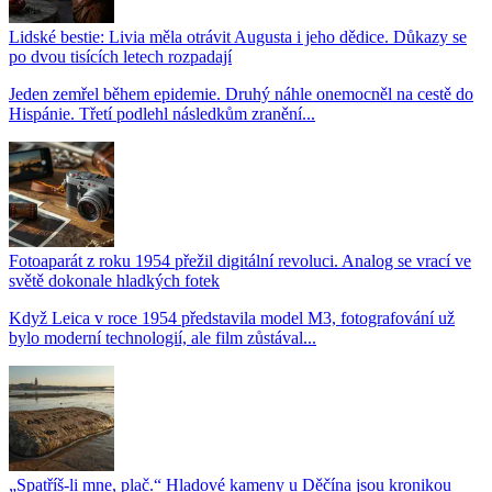
Lidské bestie: Livia měla otrávit Augusta i jeho dědice. Důkazy se
po dvou tisících letech rozpadají
Jeden zemřel během epidemie. Druhý náhle onemocněl na cestě do
Hispánie. Třetí podlehl následkům zranění...
Fotoaparát z roku 1954 přežil digitální revoluci. Analog se vrací ve
světě dokonale hladkých fotek
Když Leica v roce 1954 představila model M3, fotografování už
bylo moderní technologií, ale film zůstával...
„Spatříš-li mne, plač.“ Hladové kameny u Děčína jsou kronikou