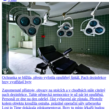
Ochranka se blížila, přesto vyfotila opuštěný špitál. Pach dezinfekce
brzy vystřídají byty
Zapomenuté přístroje, obvazy na stolcích a v chodbách stále citelný
pach dezinfekce. Tahle německá nemocnice je už pár let opuštěná.
Personál ze dne na den odešel, část vybavení ale zůstala. Přestože
kolem objektu kroužila ostraha, prázdné operační sály urbexerka
Lost in Time dokázala zdokumentovat. Brzy tu místo lékařů budou