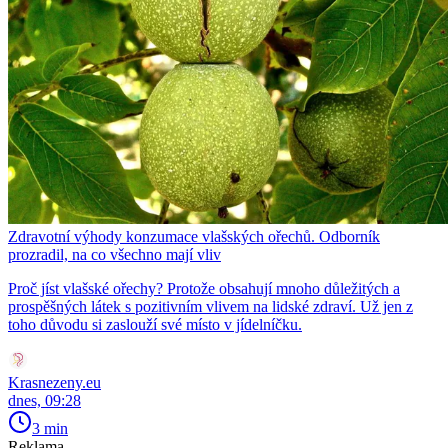
Zdravotní výhody konzumace vlašských ořechů. Odborník
prozradil, na co všechno mají vliv
Proč jíst vlašské ořechy? Protože obsahují mnoho důležitých a
prospěšných látek s pozitivním vlivem na lidské zdraví. Už jen z
toho důvodu si zaslouží své místo v jídelníčku.
Krasnezeny.eu
dnes, 09:28
3 min
Reklama