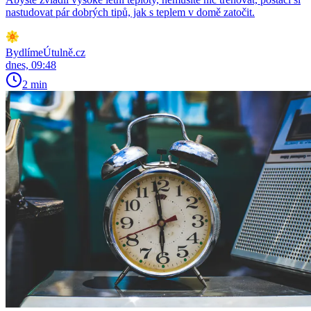
nastudovat pár dobrých tipů, jak s teplem v domě zatočit.
BydlímeÚtulně.cz
dnes, 09:48
2 min