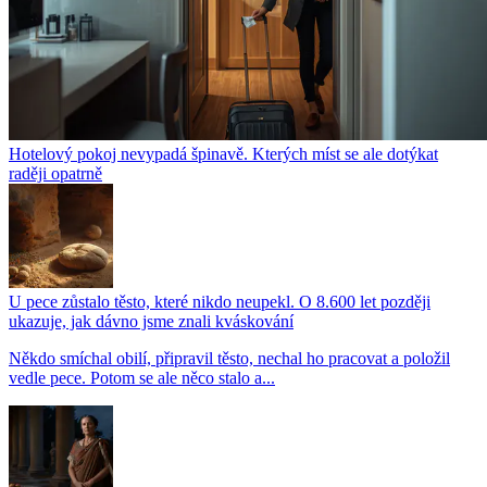
Hotelový pokoj nevypadá špinavě. Kterých míst se ale dotýkat
raději opatrně
U pece zůstalo těsto, které nikdo neupekl. O 8.600 let později
ukazuje, jak dávno jsme znali kváskování
Někdo smíchal obilí, připravil těsto, nechal ho pracovat a položil
vedle pece. Potom se ale něco stalo a...