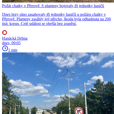
Požár chatky v Přerově. S plameny bojovaly tři jednotky hasičů
Dnes brzy ráno zasahovaly tři jednotky hasičů u požáru chatky v
Přerově. Plameny zasáhly její střechu, škoda byla odhadnuta na 200
tisíc korun. Celé událost se obešla bez zranění.
Hanácká Drbna
dnes, 09:05
1 min