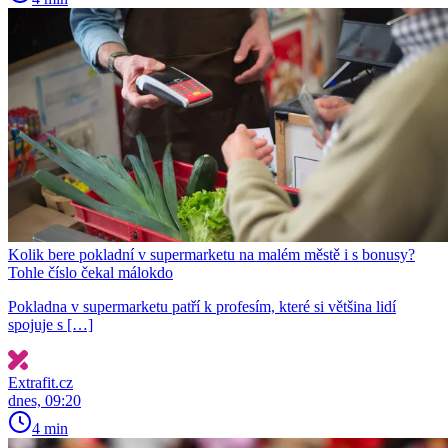
Kolik bere pokladní v supermarketu na malém městě i s bonusy?
Tohle číslo čekal málokdo
Pokladna v supermarketu patří k profesím, které si většina lidí
spojuje s […]
Extrafit.cz
dnes, 09:20
4 min