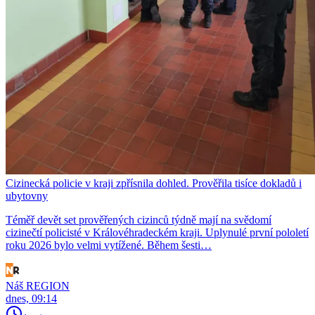
Cizinecká policie v kraji zpřísnila dohled. Prověřila tisíce dokladů i
ubytovny
Téměř devět set prověřených cizinců týdně mají na svědomí
cizinečtí policisté v Královéhradeckém kraji. Uplynulé první pololetí
roku 2026 bylo velmi vytížené. Během šesti…
Náš REGION
dnes, 09:14