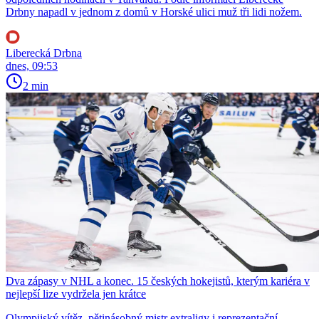
Drbny napadl v jednom z domů v Horské ulici muž tři lidi nožem.
Liberecká Drbna
dnes, 09:53
2 min
Dva zápasy v NHL a konec. 15 českých hokejistů, kterým kariéra v
nejlepší lize vydržela jen krátce
Olympijský vítěz, pětinásobný mistr extraligy i reprezentační