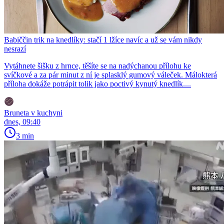
Babiččin trik na knedlíky: stačí 1 lžíce navíc a už se vám nikdy
nesrazí
Vytáhnete šišku z hrnce, těšíte se na nadýchanou přílohu ke
svíčkové a za pár minut z ní je splasklý gumový váleček. Málokterá
příloha dokáže potrápit tolik jako poctivý kynutý knedlík....
Bruneta v kuchyni
dnes, 09:40
3 min