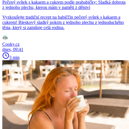
Pečený svítek s kakaem a cukrem podle prababičky: Sladká dobrota
z jednoho plechu, kterou mám v paměti z dětství
Vyzkoušejte tradiční recept na babiččin pečený svítek s kakaem a
cukrem! Bleskový sladký pokrm z jednoho plechu z jednoduchého
těsta, který si zamiluje celá rodina.
Cooky.cz
dnes, 09:41
3 min