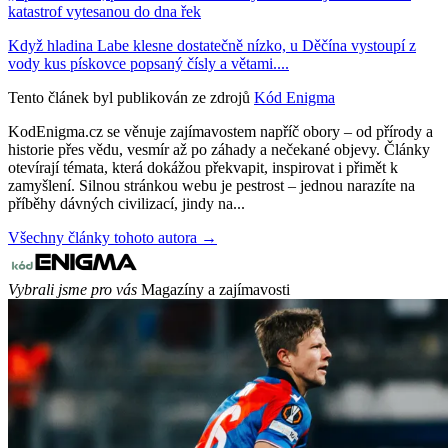
katastrof vytesanou do dna řek
Když hladina Labe klesne dostatečně nízko, u Děčína vystoupí z
vody kus pískovce popsaný čísly a větami....
Tento článek byl publikován ze zdrojů
Kód Enigma
KodEnigma.cz se věnuje zajímavostem napříč obory – od přírody a
historie přes vědu, vesmír až po záhady a nečekané objevy. Články
otevírají témata, která dokážou překvapit, inspirovat i přimět k
zamyšlení. Silnou stránkou webu je pestrost – jednou narazíte na
příběhy dávných civilizací, jindy na...
Všechny články tohoto autora →
Vybrali jsme pro vás
Magazíny a zajímavosti