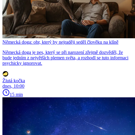
Německá doga: obr, který by nejraději seděl člověku na klíně
Německá doga je pes, který se při narození zřejmě dozvěděl, že
bude jedním z největších plemen světa, a rozhodl se tuto informaci
psychicky ignorovat.
Žlutá kočka
dnes, 10:00
15 min