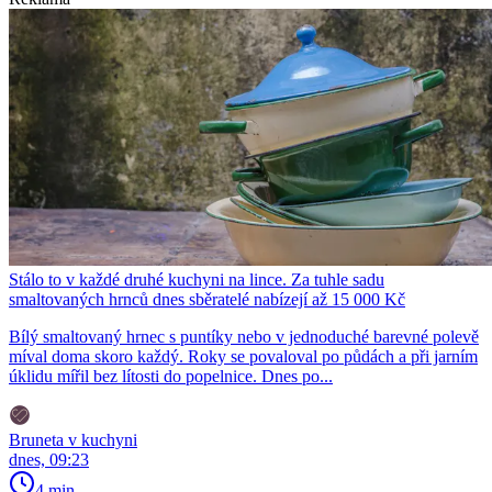
Stálo to v každé druhé kuchyni na lince. Za tuhle sadu
smaltovaných hrnců dnes sběratelé nabízejí až 15 000 Kč
Bílý smaltovaný hrnec s puntíky nebo v jednoduché barevné polevě
míval doma skoro každý. Roky se povaloval po půdách a při jarním
úklidu mířil bez lítosti do popelnice. Dnes po...
Bruneta v kuchyni
dnes, 09:23
4 min