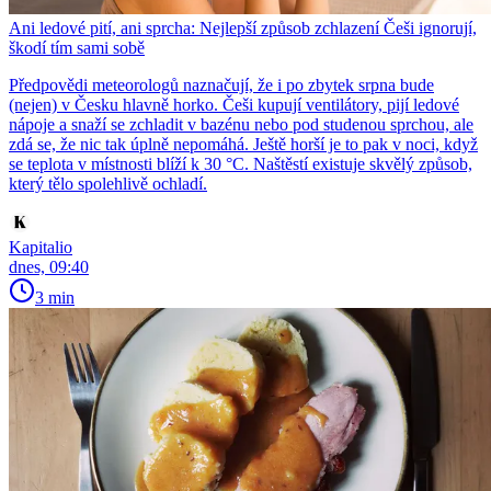
Ani ledové pití, ani sprcha: Nejlepší způsob zchlazení Češi ignorují,
škodí tím sami sobě
Předpovědi meteorologů naznačují, že i po zbytek srpna bude
(nejen) v Česku hlavně horko. Češi kupují ventilátory, pijí ledové
nápoje a snaží se zchladit v bazénu nebo pod studenou sprchou, ale
zdá se, že nic tak úplně nepomáhá. Ještě horší je to pak v noci, když
se teplota v místnosti blíží k 30 °C. Naštěstí existuje skvělý způsob,
který tělo spolehlivě ochladí.
Kapitalio
dnes, 09:40
3 min