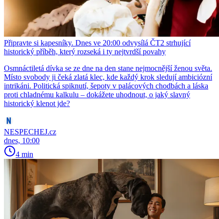
Připravte si kapesníky. Dnes ve 20:00 odvysílá ČT2 strhující
historický příběh, který rozseká i ty nejtvrdší povahy
Osmnáctiletá dívka se ze dne na den stane nejmocnější ženou světa.
Místo svobody ji čeká zlatá klec, kde každý krok sledují ambiciózní
intrikáni. Politická spiknutí, šepoty v palácových chodbách a láska
proti chladnému kalkulu – dokážete uhodnout, o jaký slavný
historický klenot jde?
NESPECHEJ.cz
dnes, 10:00
4 min