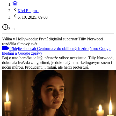
Kód Enigma
6. 10. 2025, 09:03
3 min
Válka v Hollywoodu: První digitální superstar Tilly Norwood
rozdělila filmový svět
Přidejte si obsah Centrum.cz do oblíbených zdrojů pro Google
hledání a Google zprávy
Boj o tuto herečku je lítý, přestože vůbec neexistuje. Tilly Norwood,
dokonalá hvězda z algoritmů, je dokonalým marketingovým snem i
noční můrou. Producenti ji milují, ale herci protestují.