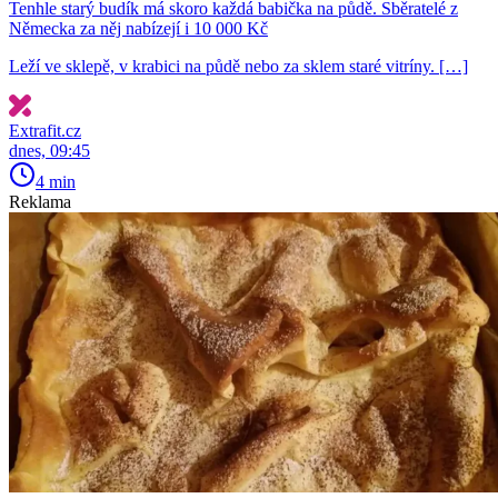
Tenhle starý budík má skoro každá babička na půdě. Sběratelé z
Německa za něj nabízejí i 10 000 Kč
Leží ve sklepě, v krabici na půdě nebo za sklem staré vitríny. […]
Extrafit.cz
dnes, 09:45
4 min
Reklama