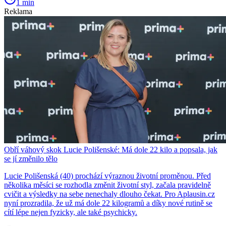
1 min
Reklama
Obří váhový skok Lucie Polišenské: Má dole 22 kilo a popsala, jak
se jí změnilo tělo
Lucie Polišenská (40) prochází výraznou životní proměnou. Před
několika měsíci se rozhodla změnit životní styl, začala pravidelně
cvičit a výsledky na sebe nenechaly dlouho čekat. Pro Aplausin.cz
nyní prozradila, že už má dole 22 kilogramů a díky nové rutině se
cítí lépe nejen fyzicky, ale také psychicky.