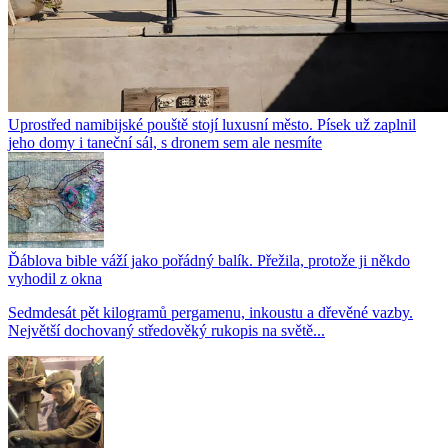
Uprostřed namibijské pouště stojí luxusní město. Písek už zaplnil
jeho domy i taneční sál, s dronem sem ale nesmíte
Ďáblova bible váží jako pořádný balík. Přežila, protože ji někdo
vyhodil z okna
Sedmdesát pět kilogramů pergamenu, inkoustu a dřevěné vazby.
Největší dochovaný středověký rukopis na světě...