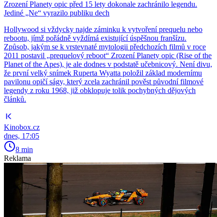
Zrození Planety opic před 15 lety dokonale zachránilo legendu.
Jediné „Ne“ vyrazilo publiku dech
Hollywood si vždycky najde záminku k vytvoření prequelu nebo
rebootu, jímž pořádně vyždímá existující úspěšnou franšízu.
Způsob, jakým se k vrstevnaté mytologii předchozích filmů v roce
2011 postavil „prequelový reboot“ Zrození Planety opic (Rise of the
Planet of the Apes), je ale dodnes v podstatě učebnicový. Není divu,
že první velký snímek Ruperta Wyatta položil základ modernímu
pavilonu opičí ságy, který zcela zachránil pověst původní filmové
legendy z roku 1968, již obklopuje tolik pochybných dějových
článků.
Kinobox.cz
dnes, 17:05
8 min
Reklama