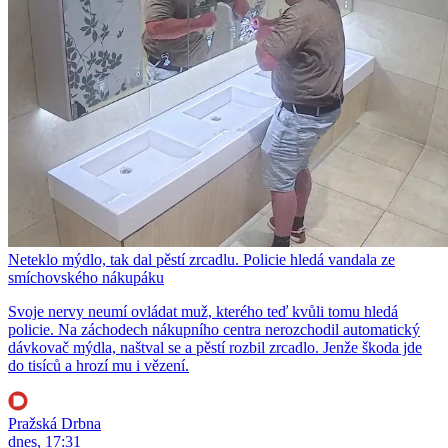
Neteklo mýdlo, tak dal pěstí zrcadlu. Policie hledá vandala ze
smíchovského nákupáku
Svoje nervy neumí ovládat muž, kterého teď kvůli tomu hledá
policie. Na záchodech nákupního centra nerozchodil automatický
dávkovač mýdla, naštval se a pěstí rozbil zrcadlo. Jenže škoda jde
do tisíců a hrozí mu i vězení.
Pražská Drbna
dnes, 17:31