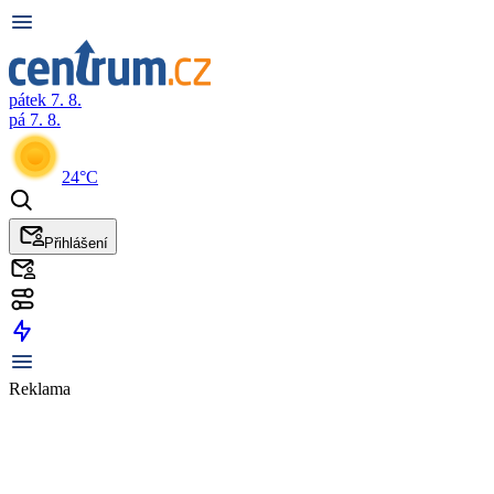
pátek 7. 8.
pá 7. 8.
24°C
Přihlášení
Reklama