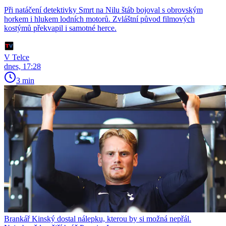
Při natáčení detektivky Smrt na Nilu štáb bojoval s obrovským
horkem i hlukem lodních motorů. Zvláštní původ filmových
kostýmů překvapil i samotné herce.
V Telce
dnes, 17:28
3 min
Brankář Kinský dostal nálepku, kterou by si možná nepřál.