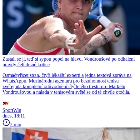
Zastali se jí, teď si sypou popel na hlavu. Vondroušová po odhalení
pravdy čelí drsné kritice
Osmačtyřicet stran, čtyři lékařští experti a jedna textová zpráva na
WhatsAppu. Mezinárodní agentura pro bezúhonnost tenisu
zveřejnila kompletní odůvodnění čtyřletého trestu pro Markétu
Vondroušovou a nálada v tenisovém světě se od té chvíle otočila.
SportWin
dnes, 18:11
2 min