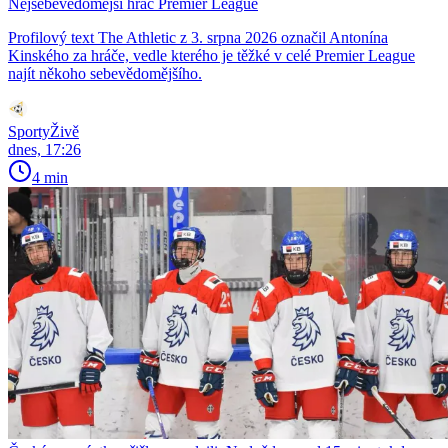
Nejsebevědomější hráč Premier League
Profilový text The Athletic z 3. srpna 2026 označil Antonína
Kinského za hráče, vedle kterého je těžké v celé Premier League
najít někoho sebevědomějšího.
SportyŽivě
dnes, 17:26
4 min