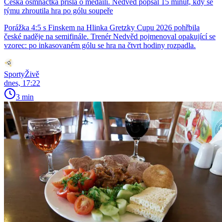
Česká osmnáctka přišla o medaili. Nedvěd popsal 15 minut, kdy se
týmu zhroutila hra po gólu soupeře
Porážka 4:5 s Finskem na Hlinka Gretzky Cupu 2026 pohřbila
české naděje na semifinále. Trenér Nedvěd pojmenoval opakující se
vzorec: po inkasovaném gólu se hra na čtvrt hodiny rozpadla.
SportyŽivě
dnes, 17:22
3 min