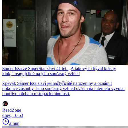
Sámer Issa ze SuperStar slaví 41 let. „A takový to býval krásný
kluk,“ reagují lidé na jeho současný vzhled
Zpěvák Sámer Issa slaví jednačtyřicáté narozeniny a oznámil
dokonce zásnuby. Jeho současný vzhled ovšem na internetu vyvolal
bouřlivou debatu o stopách minulosti.
ReadZone
dnes, 16:53
2 min