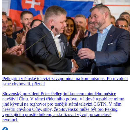
Pellegrini v čínské televizi zavzpomínal na komunismus. Po revoluci
jsme chybovali, přiznal
Slovenský prezident Peter Pellegrini koncem minulého měsíce
navštívil Čínu. V rámci třídenního pobytu v lidové republice mimo
jiné kývnul na rozhovor pro tamější státní televizi CGTN. V něm
nešetřil chválou Číny, sliby, že Slovensko může být pro Peking
vynikajícím prostředníkem, a zkritizoval vývoj po sametové
revoluci.