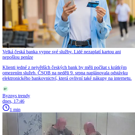
Velká česká banka vypne své služby. Lidé nezaplatí kartou ani
nepošlou peníze
Klienti jedné z největších českých bank by měli počítat s krátkým
omezením služeb. ČSOB na neděli 9. srpna naplánovala odstávku
elektronického bankovnictví, která ovlivní také nákupy na internetu.
Byznys trendy
dnes, 17:46
1 min