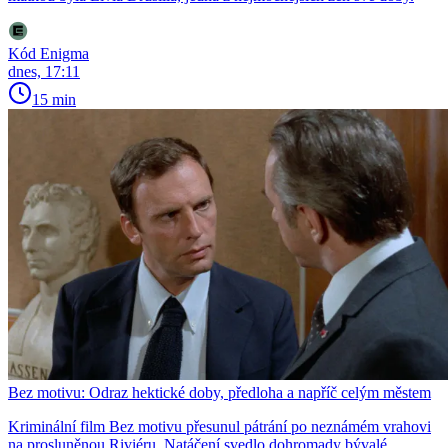
Kód Enigma
dnes, 17:11
15 min
Bez motivu: Odraz hektické doby, předloha a napříč celým městem
Kriminální film Bez motivu přesunul pátrání po neznámém vrahovi
na prosluněnou Riviéru. Natáčení svedlo dohromady bývalé