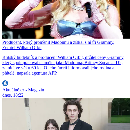
Producent, který proměnil Madonnu a získal s ní tři Grammy.
Zemřel William Orbit
Britský hudebník a producent William Orbit, držitel ceny Grammy,
který spolupracoval s umělci jako Madonna, Britney Spears a U2,
zemřel ve věku 69 let. O jeho úmrtí informovali jeho rodina a
přátelé, napsala agentura AFP.
Aktuálně.cz - Magazín
dnes, 18:22