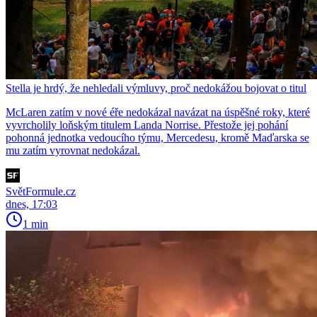
Stella je hrdý, že nehledali výmluvy, proč nedokážou bojovat o titul
McLaren zatím v nové éře nedokázal navázat na úspěšné roky, které
vyvrcholily loňským titulem Landa Norrise. Přestože jej pohání
pohonná jednotka vedoucího týmu, Mercedesu, kromě Maďarska se
mu zatím vyrovnat nedokázal.
SvětFormule.cz
dnes, 17:03
1 min