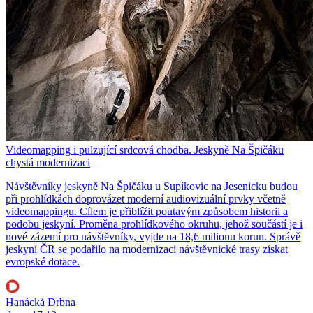
Videomapping i pulzující srdcová chodba. Jeskyně Na Špičáku
chystá modernizaci
Návštěvníky jeskyně Na Špičáku u Supíkovic na Jesenicku budou
při prohlídkách doprovázet moderní audiovizuální prvky včetně
videomappingu. Cílem je přiblížit poutavým způsobem historii a
podobu jeskyní. Proměna prohlídkového okruhu, jehož součástí je i
nové zázemí pro návštěvníky, vyjde na 18,6 milionu korun. Správě
jeskyní ČR se podařilo na modernizaci návštěvnické trasy získat
evropské dotace.
Hanácká Drbna