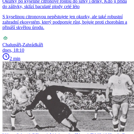
Okurky po kyselině citronové rostou do šířky i délky. Kdo ji přidá
do zálivky, sklízí baculaté plody celé léto
S kyselinou citronovou nepěstujete jen okurky, ale také robustní
zahradní ekosystém, který podporuje růst, bojuje proti chorobám a
přináší skvělou úrodu.
Chalupáři-Zahrádkáři
dnes, 18:10
2 min