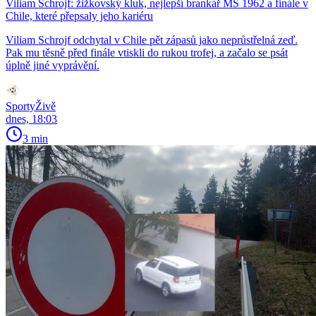
Viliam Schrojf: žižkovský kluk, nejlepší brankář MS 1962 a finále v
Chile, které přepsaly jeho kariéru
Viliam Schrojf odchytal v Chile pět zápasů jako neprůstřelná zeď.
Pak mu těsně před finále vtiskli do rukou trofej, a začalo se psát
úplně jiné vyprávění.
SportyŽivě
dnes, 18:03
3 min