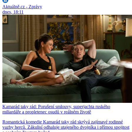
Aktuálně.cz - Zprávy
dnes, 18:11
Kamarád taky rád: Porušení smlouvy, superjachta ruského
miliardáře a propletenec osudů v reálném životě
Romantická komedie Kamarád taky rád skrývá zajímavé rodinné
vazby herců. Zákulisí odhaluje utajeného dvojníka i přímou spojitost