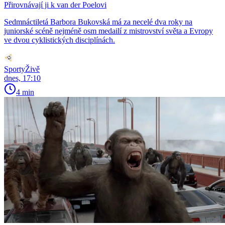
Přirovnávají ji k van der Poelovi
Sedmnáctiletá Barbora Bukovská má za necelé dva roky na
juniorské scéně nejméně osm medailí z mistrovství světa a Evropy
ve dvou cyklistických disciplínách.
SportyŽivě
dnes, 17:10
4 min