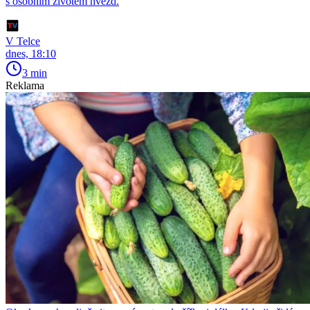
s osobním životem hvězd.
V Telce
dnes, 18:10
3 min
Reklama