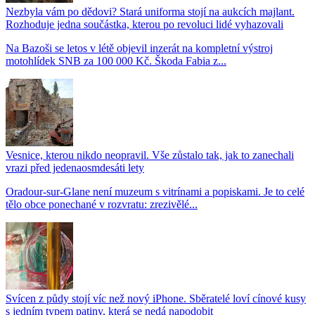
Nezbyla vám po dědovi? Stará uniforma stojí na aukcích majlant.
Rozhoduje jedna součástka, kterou po revoluci lidé vyhazovali
Na Bazoši se letos v létě objevil inzerát na kompletní výstroj
motohlídek SNB za 100 000 Kč. Škoda Fabia z...
Vesnice, kterou nikdo neopravil. Vše zůstalo tak, jak to zanechali
vrazi před jedenaosmdesáti lety
Oradour-sur-Glane není muzeum s vitrínami a popiskami. Je to celé
tělo obce ponechané v rozvratu: zrezivělé...
Svícen z půdy stojí víc než nový iPhone. Sběratelé loví cínové kusy
s jedním typem patiny, která se nedá napodobit