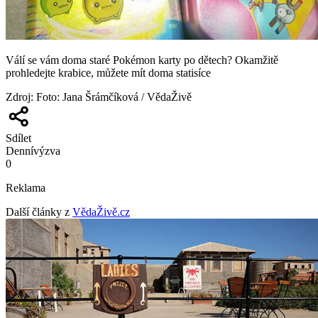
Válí se vám doma staré Pokémon karty po dětech? Okamžitě
prohledejte krabice, můžete mít doma statisíce
Zdroj
:
Foto: Jana Šrámčíková / VědaŽivě
Sdílet
Denní
výzva
0
Reklama
Další články z
VědaŽivě.cz