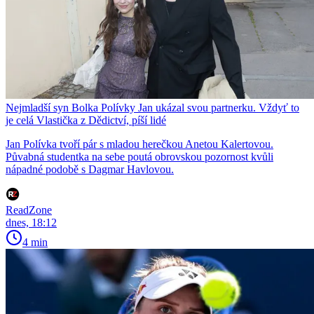
Nejmladší syn Bolka Polívky Jan ukázal svou partnerku. Vždyť to
je celá Vlastička z Dědictví, píší lidé
Jan Polívka tvoří pár s mladou herečkou Anetou Kalertovou.
Půvabná studentka na sebe poutá obrovskou pozornost kvůli
nápadné podobě s Dagmar Havlovou.
ReadZone
dnes, 18:12
4 min