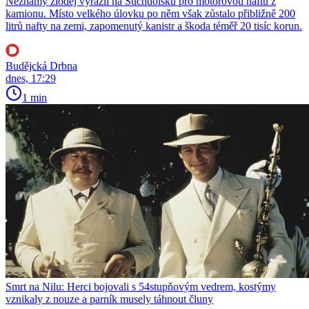
Neznámý zloděj vyrazil na Suchdolsku pro motorovou naftu z
kamionu. Místo velkého úlovku po něm však zůstalo přibližně 200
litrů nafty na zemi, zapomenutý kanistr a škoda téměř 20 tisíc korun.
Budějcká Drbna
dnes, 17:29
1 min
Smrt na Nilu: Herci bojovali s 54stupňovým vedrem, kostýmy
vznikaly z nouze a parník musely táhnout čluny