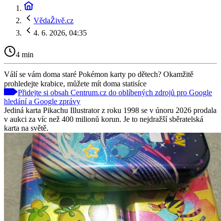
VědaŽivě.cz
4. 6. 2026, 04:35
4 min
Válí se vám doma staré Pokémon karty po dětech? Okamžitě
prohledejte krabice, můžete mít doma statisíce
Přidejte si obsah Centrum.cz do oblíbených zdrojů pro Google
hledání a Google zprávy
Jediná karta Pikachu Illustrator z roku 1998 se v únoru 2026 prodala
v aukci za víc než 400 milionů korun. Je to nejdražší sběratelská
karta na světě.