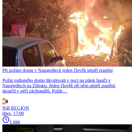
Při požáru domu v Napajedlech jeden člověk utrpěl zranění
Požár rodinného domu likvidovali v noci na pátek hasiči v
Napajedlech na Zlínsku. Jeden člověk při něm utrpěl zranění,
skončil v péči záchranářů. Požár…
Náš REGION
dnes, 17:00
1 min