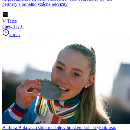
partnery a odhalilo vzácné rekvizity.
V Telce
dnes, 17:10
2 min
Barbora Bukovská sbírá medaile v horském kole i cyklokrosu.