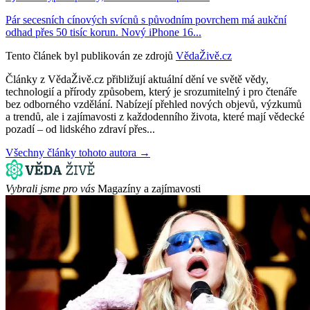
Pár secesních cínových svícnů s původním povrchem má aukční
odhad přes 50 tisíc korun. Nový iPhone 16...
Tento článek byl publikován ze zdrojů
VědaŽivě.cz
Články z VědaŽivě.cz přibližují aktuální dění ve světě vědy,
technologií a přírody způsobem, který je srozumitelný i pro čtenáře
bez odborného vzdělání. Nabízejí přehled nových objevů, výzkumů
a trendů, ale i zajímavosti z každodenního života, které mají vědecké
pozadí – od lidského zdraví přes...
Všechny články tohoto autora →
Vybrali jsme pro vás
Magazíny a zajímavosti