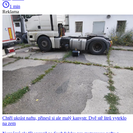
1 min
Reklama
Chtěl ukrást naftu, přinesl si ale malý kanystr. Dvě stě litrů vyteklo
na zem