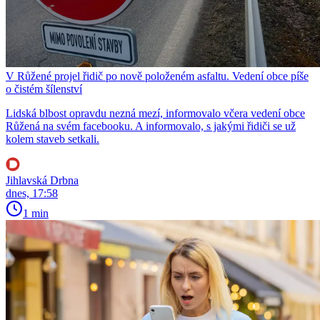
V Růžené projel řidič po nově položeném asfaltu. Vedení obce píše
o čistém šílenství
Lidská blbost opravdu nezná mezí, informovalo včera vedení obce
Růžená na svém facebooku. A informovalo, s jakými řidiči se už
kolem staveb setkali.
Jihlavská Drbna
dnes, 17:58
1 min