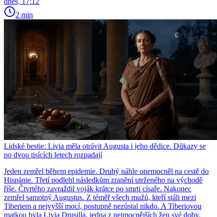
dnes, 17:12
2 min
Lidské bestie: Livia měla otrávit Augusta i jeho dědice. Důkazy se
po dvou tisících letech rozpadají
Jeden zemřel během epidemie. Druhý náhle onemocněl na cestě do
Hispánie. Třetí podlehl následkům zranění utrženého na východě
říše. Čtvrtého zavraždil voják krátce po smrti císaře. Nakonec
zemřel samotný Augustus. Z téměř všech mužů, kteří stáli mezi
Tiberiem a nejvyšší mocí, postupně nezůstal nikdo. A Tiberiovou
matkou byla Livia Drusilla, jedna z nejmocnějších žen své doby.