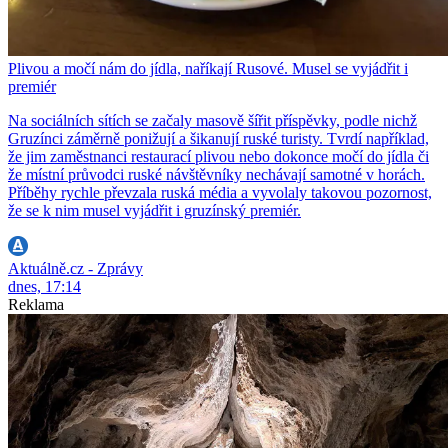
Plivou a močí nám do jídla, naříkají Rusové. Musel se vyjádřit i
premiér
Na sociálních sítích se začaly masově šířit příspěvky, podle nichž
Gruzínci záměrně ponižují a šikanují ruské turisty. Tvrdí například,
že jim zaměstnanci restaurací plivou nebo dokonce močí do jídla či
že místní průvodci ruské návštěvníky nechávají samotné v horách.
Příběhy rychle převzala ruská média a vyvolaly takovou pozornost,
že se k nim musel vyjádřit i gruzínský premiér.
Aktuálně.cz - Zprávy
dnes, 17:14
Reklama