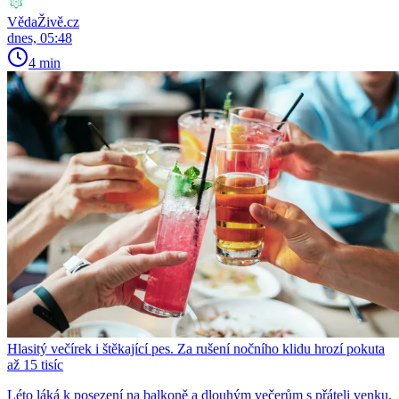
VědaŽivě.cz
dnes, 05:48
4 min
Hlasitý večírek i štěkající pes. Za rušení nočního klidu hrozí pokuta
až 15 tisíc
Léto láká k posezení na balkoně a dlouhým večerům s přáteli venku.