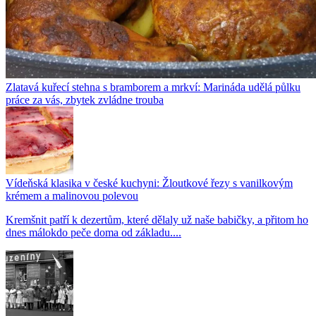
Zlatavá kuřecí stehna s bramborem a mrkví: Marináda udělá půlku
práce za vás, zbytek zvládne trouba
Vídeňská klasika v české kuchyni: Žloutkové řezy s vanilkovým
krémem a malinovou polevou
Kremšnit patří k dezertům, které dělaly už naše babičky, a přitom ho
dnes málokdo peče doma od základu....