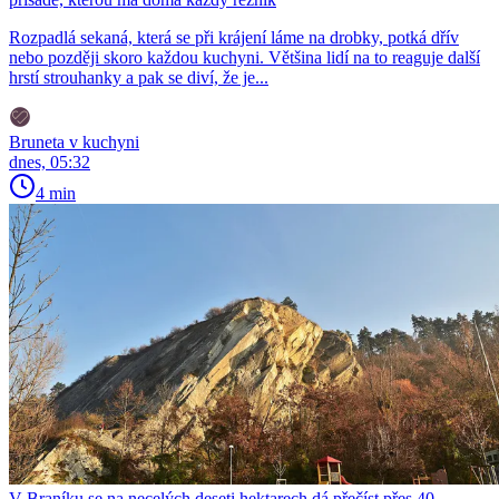
Rozpadlá sekaná, která se při krájení láme na drobky, potká dřív
nebo později skoro každou kuchyni. Většina lidí na to reaguje další
hrstí strouhanky a pak se diví, že je...
Bruneta v kuchyni
dnes, 05:32
4 min
V Braníku se na necelých deseti hektarech dá přečíst přes 40