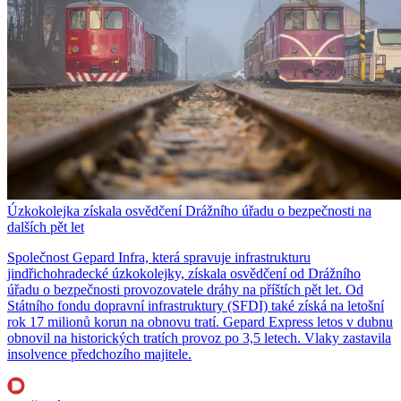
Úzkokolejka získala osvědčení Drážního úřadu o bezpečnosti na
dalších pět let
Společnost Gepard Infra, která spravuje infrastrukturu
jindřichohradecké úzkokolejky, získala osvědčení od Drážního
úřadu o bezpečnosti provozovatele dráhy na příštích pět let. Od
Státního fondu dopravní infrastruktury (SFDI) také získá na letošní
rok 17 milionů korun na obnovu tratí. Gepard Express letos v dubnu
obnovil na historických tratích provoz po 3,5 letech. Vlaky zastavila
insolvence předchozího majitele.