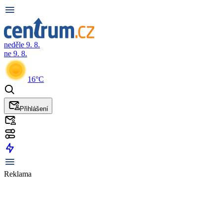
neděle 9. 8.
ne 9. 8.
16°C
Přihlášení
Reklama