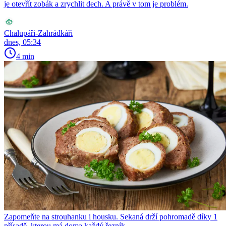
je otevřít zobák a zrychlit dech. A právě v tom je problém.
Chalupáři-Zahrádkáři
dnes, 05:34
4 min
Zapomeňte na strouhanku i housku. Sekaná drží pohromadě díky 1
přísadě, kterou má doma každý řezník