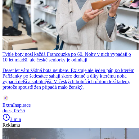
Tyhle boty nosí každá Francouzka po 60. Nohy v nich vypadají o
10 let mladší, ale české seniorky je odmítají
Deset let vám žádná bota neubere. Existuje ale jeden pár, po kterém
Pařížanky po šedesátce sahají skoro denně a díky kterému noha
vypadá delší a subtilnější. V českých botnících přitom leží ladem,
protože spoustě žen připadá málo ženský.
ExtraInspirace
dnes, 05:55
3 min
Reklama