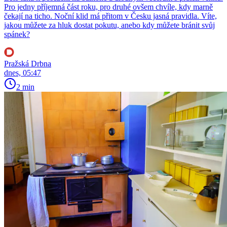
Pro jedny příjemná část roku, pro druhé ovšem chvíle, kdy marně
čekají na ticho. Noční klid má přitom v Česku jasná pravidla. Víte,
jakou můžete za hluk dostat pokutu, anebo kdy můžete bránit svůj
spánek?
Pražská Drbna
dnes, 05:47
2 min