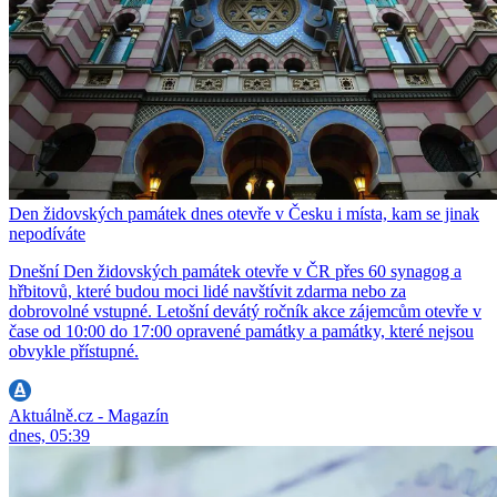
Den židovských památek dnes otevře v Česku i místa, kam se jinak
nepodíváte
Dnešní Den židovských památek otevře v ČR přes 60 synagog a
hřbitovů, které budou moci lidé navštívit zdarma nebo za
dobrovolné vstupné. Letošní devátý ročník akce zájemcům otevře v
čase od 10:00 do 17:00 opravené památky a památky, které nejsou
obvykle přístupné.
Aktuálně.cz - Magazín
dnes, 05:39