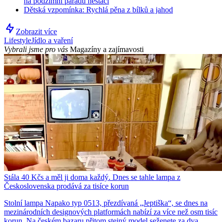
na podzimní parádu nestačí
Dětská vzpomínka: Rychlá pěna z bílků a jahod
Zobrazit více
Lifestyle
Jídlo a vaření
Vybrali jsme pro vás
Magazíny a zajímavosti
Stála 40 Kčs a měl ji doma každý. Dnes se tahle lampa z
Československa prodává za tisíce korun
Stolní lampa Napako typ 0513, přezdívaná „Jeptiška“, se dnes na
mezinárodních designových platformách nabízí za více než osm tisíc
korun. Na českém bazaru přitom stejný model seženete za dva.