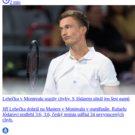
2 min
Lehečku v Montrealu srazily chyby. S Jódarem uhrál jen šest gamů
Jiří Lehečka dohrál na Masters v Montrealu v osmifinále. Rafaelu
Jódarovi podlehl 3:6, 3:6, český tenista udělal 34 nevynucených
chyb.