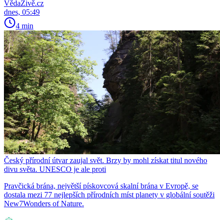
VědaŽivě.cz
dnes, 05:49
4 min
Český přírodní útvar zaujal svět. Brzy by mohl získat titul nového
divu světa. UNESCO je ale proti
Pravčická brána, největší pískovcová skalní brána v Evropě, se
dostala mezi 77 nejlepších přírodních míst planety v globální soutěži
New7Wonders of Nature.