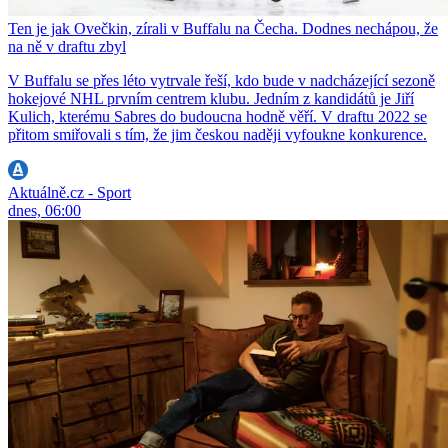
Ten je jak Ovečkin, zírali v Buffalu na Čecha. Dodnes nechápou, že
na ně v draftu zbyl
V Buffalu se přes léto vytrvale řeší, kdo bude v nadcházející sezoně
hokejové NHL prvním centrem klubu. Jedním z kandidátů je Jiří
Kulich, kterému Sabres do budoucna hodně věří. V draftu 2022 se
přitom smiřovali s tím, že jim českou naději vyfoukne konkurence.
Aktuálně.cz - Sport
dnes, 06:00