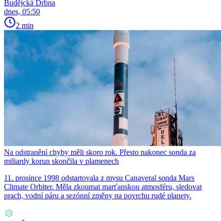
Budějcká Drbna
dnes, 05:50
2 min
Na odstranění chyby měli skoro rok. Přesto nakonec sonda za
miliardy korun skončila v plamenech
11. prosince 1998 odstartovala z mysu Canaveral sonda Mars
Climate Orbiter. Měla zkoumat marťanskou atmosféru, sledovat
prach, vodní páru a sezónní změny na povrchu rudé planety.