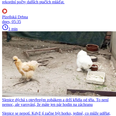
rekordní počty dalších ptačích mláďat.
Plzeňská Drbna
dnes, 05:35
1 min
Slepice dýchá s otevřeným zobákem a drží křídla od těla. To není
nemoc, ale varování, že máte jen pár hodin na záchranu
Slepice se nepotí. Když jí začne být horko, jediné, co může udělat,