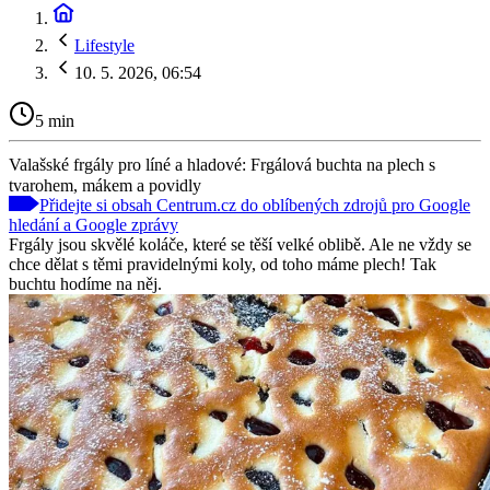
Lifestyle
10. 5. 2026, 06:54
5 min
Valašské frgály pro líné a hladové: Frgálová buchta na plech s
tvarohem, mákem a povidly
Přidejte si obsah Centrum.cz do oblíbených zdrojů pro Google
hledání a Google zprávy
Frgály jsou skvělé koláče, které se těší velké oblibě. Ale ne vždy se
chce dělat s těmi pravidelnými koly, od toho máme plech! Tak
buchtu hodíme na něj.