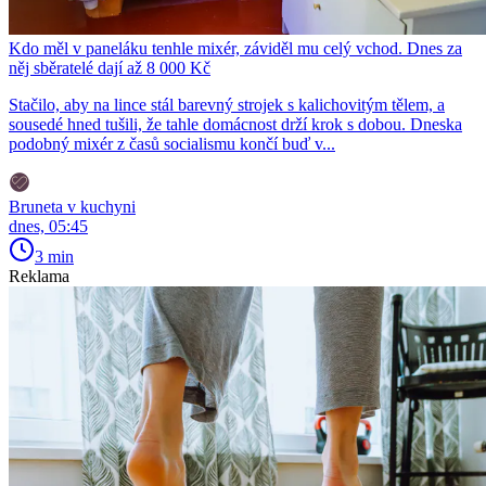
Kdo měl v paneláku tenhle mixér, záviděl mu celý vchod. Dnes za
něj sběratelé dají až 8 000 Kč
Stačilo, aby na lince stál barevný strojek s kalichovitým tělem, a
sousedé hned tušili, že tahle domácnost drží krok s dobou. Dneska
podobný mixér z časů socialismu končí buď v...
Bruneta v kuchyni
dnes, 05:45
3 min
Reklama