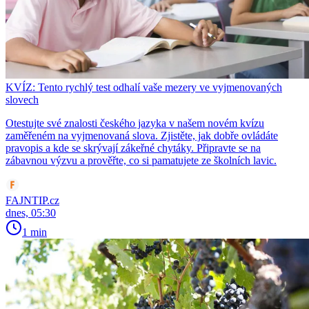
KVÍZ: Tento rychlý test odhalí vaše mezery ve vyjmenovaných
slovech
Otestujte své znalosti českého jazyka v našem novém kvízu
zaměřeném na vyjmenovaná slova. Zjistěte, jak dobře ovládáte
pravopis a kde se skrývají zákeřné chytáky. Připravte se na
zábavnou výzvu a prověřte, co si pamatujete ze školních lavic.
FAJNTIP.cz
dnes, 05:30
1 min