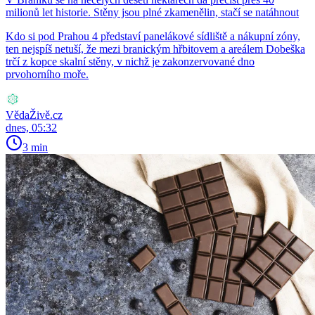
milionů let historie. Stěny jsou plné zkamenělin, stačí se natáhnout
Kdo si pod Prahou 4 představí panelákové sídliště a nákupní zóny,
ten nejspíš netuší, že mezi branickým hřbitovem a areálem Dobeška
trčí z kopce skalní stěny, v nichž je zakonzervované dno
prvohorního moře.
VědaŽivě.cz
dnes, 05:32
3 min