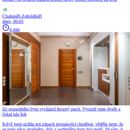
Chalupáři-Zahrádkáři
dnes, 06:05
4 min
Ze sousedního bytu vycházel hrozný puch. Vyrazili jsme dveře a
čekal nás šok
Když jsem ucítila ten zápach prosakující chodbou, věděla jsem, že
se stalo něco strašného. Pán z vedlejšího bytu byl starší, žil sám. A