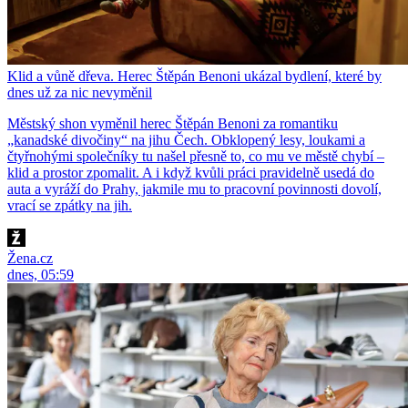
Klid a vůně dřeva. Herec Štěpán Benoni ukázal bydlení, které by
dnes už za nic nevyměnil
Městský shon vyměnil herec Štěpán Benoni za romantiku
„kanadské divočiny“ na jihu Čech. Obklopený lesy, loukami a
čtyřnohými společníky tu našel přesně to, co mu ve městě chybí –
klid a prostor zpomalit. A i když kvůli práci pravidelně usedá do
auta a vyráží do Prahy, jakmile mu to pracovní povinnosti dovolí,
vrací se zpátky na jih.
Žena.cz
dnes, 05:59