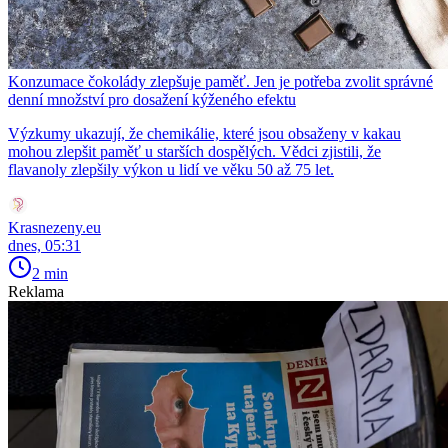
Konzumace čokolády zlepšuje paměť. Jen je potřeba zvolit správné
denní množství pro dosažení kýženého efektu
Výzkumy ukazují, že chemikálie, které jsou obsaženy v kakau
mohou zlepšit paměť u starších dospělých. Vědci zjistili, že
flavanoly zlepšily výkon u lidí ve věku 50 až 75 let.
Krasnezeny.eu
dnes, 05:31
2 min
Reklama