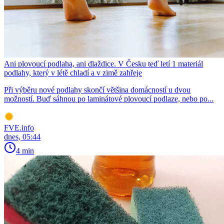
Ani plovoucí podlaha, ani dlaždice. V Česku teď letí 1 materiál
podlahy, který v létě chladí a v zimě zahřeje
Při výběru nové podlahy skončí většina domácností u dvou
možností. Buď sáhnou po laminátové plovoucí podlaze, nebo po...
FVE.info
dnes, 05:44
4 min