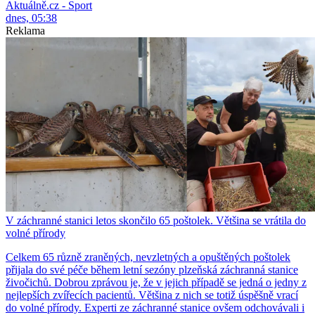
Aktuálně.cz - Sport
dnes, 05:38
Reklama
V záchranné stanici letos skončilo 65 poštolek. Většina se vrátila do
volné přírody
Celkem 65 různě zraněných, nevzletných a opuštěných poštolek
přijala do své péče během letní sezóny plzeňská záchranná stanice
živočichů. Dobrou zprávou je, že v jejich případě se jedná o jedny z
nejlepších zvířecích pacientů. Většina z nich se totiž úspěšně vrací
do volné přírody. Experti ze záchranné stanice ovšem odchovávali i