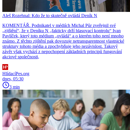
Aleš Rozehnal: Kdo že to skutečně ovládá Deník N
KOMENTÁŘ. Podnikatel v médiích Michal Půr zveřejnil své
„zjištění“, že v Deníku N „fakticky drží hlasovací kontrolu“ Ivan
Pavlíček, který toto médium „ovládá“ a o kterém toho není mnoho
známo. Z těchto zjištění pak dovozuje netransparentnost vlastnické
struktury tohoto média a zpochybňuje jeho nezávislost. Takový
závěr však vychází z nepochopení základních principů fungování
akciové společnosti,
HlídacíPes.org
dnes, 05:30
3 min