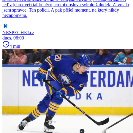
teď z jeho dveří táhlo něco, co mi doslova svíralo žaludek. Zavolala
jsem správce. Ten policii. A pak přišel moment, na který nikdy
nezapomenu.
NESPECHEJ.cz
dnes, 06:00
4 min