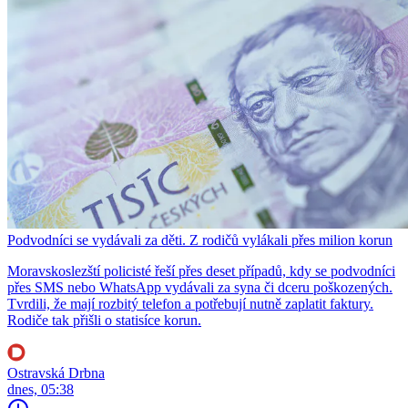
Podvodníci se vydávali za děti. Z rodičů vylákali přes milion korun
Moravskoslezští policisté řeší přes deset případů, kdy se podvodníci
přes SMS nebo WhatsApp vydávali za syna či dceru poškozených.
Tvrdili, že mají rozbitý telefon a potřebují nutně zaplatit faktury.
Rodiče tak přišli o statisíce korun.
Ostravská Drbna
dnes, 05:38