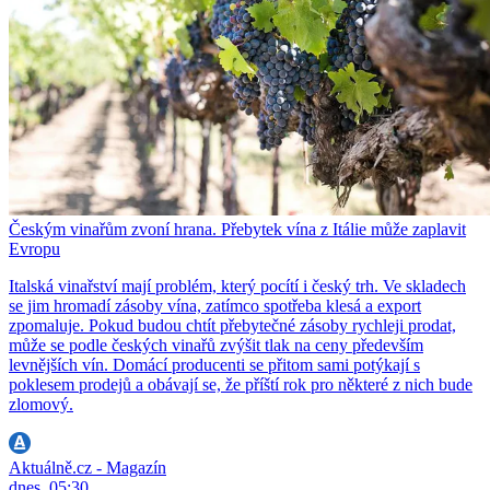
Českým vinařům zvoní hrana. Přebytek vína z Itálie může zaplavit
Evropu
Italská vinařství mají problém, který pocítí i český trh. Ve skladech
se jim hromadí zásoby vína, zatímco spotřeba klesá a export
zpomaluje. Pokud budou chtít přebytečné zásoby rychleji prodat,
může se podle českých vinařů zvýšit tlak na ceny především
levnějších vín. Domácí producenti se přitom sami potýkají s
poklesem prodejů a obávají se, že příští rok pro některé z nich bude
zlomový.
Aktuálně.cz - Magazín
dnes, 05:30