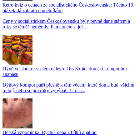
Retro kvíz o cenách ze socialistického Československa: Těchto 10
otázek dá zabrat i pamětníkům
Ceny v socialistickém Československu byly pevně dané státem a
roky se téměř neměnily. Pamatujete si je?...
Dýně ve sladkokyselém nálevu: Osvěžující domácí kompot bez
ananasu
Dýňový kompot patří přesně k těm věcem, které doma buď všichni
milují, nebo se jim roky vyhýbali. U nás...
Dětská vzpomínka: Rychlá pěna z bílků a jahod