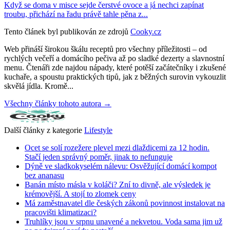
Když se doma v misce sejde čerstvé ovoce a já nechci zapínat
troubu, přichází na řadu právě tahle pěna z...
Tento článek byl publikován ze zdrojů
Cooky.cz
Web přináší širokou škálu receptů pro všechny příležitosti – od
rychlých večeří a domácího pečiva až po sladké dezerty a slavnostní
menu. Čtenáři zde najdou nápady, které potěší začátečníky i zkušené
kuchaře, a spoustu praktických tipů, jak z běžných surovin vykouzlit
skvělá jídla. Kromě...
Všechny články tohoto autora →
Další články z kategorie
Lifestyle
Ocet se solí rozežere plevel mezi dlaždicemi za 12 hodin.
Stačí jeden správný poměr, jinak to nefunguje
Dýně ve sladkokyselém nálevu: Osvěžující domácí kompot
bez ananasu
Banán místo másla v koláči? Zní to divně, ale výsledek je
krémovější. A stojí to zlomek ceny
Má zaměstnavatel dle českých zákonů povinnost instalovat na
pracovišti klimatizaci?
Truhlíky jsou v srpnu unavené a nekvetou. Voda sama jim už