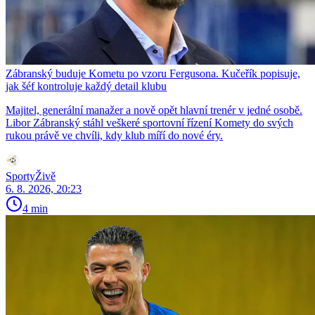
Zábranský buduje Kometu po vzoru Fergusona. Kučeřík popisuje,
jak šéf kontroluje každý detail klubu
Majitel, generální manažer a nově opět hlavní trenér v jedné osobě.
Libor Zábranský stáhl veškeré sportovní řízení Komety do svých
rukou právě ve chvíli, kdy klub míří do nové éry.
SportyŽivě
6. 8. 2026, 20:23
4 min