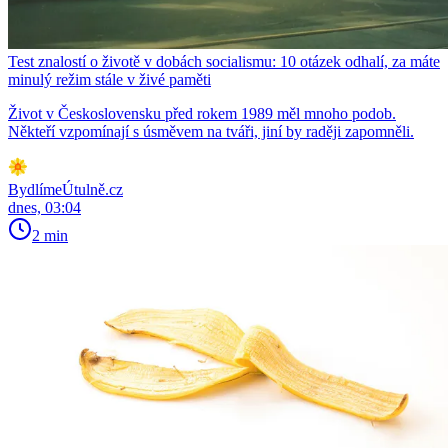
Test znalostí o životě v dobách socialismu: 10 otázek odhalí, za máte
minulý režim stále v živé paměti
Život v Československu před rokem 1989 měl mnoho podob.
Někteří vzpomínají s úsměvem na tváři, jiní by raději zapomněli.
BydlímeÚtulně.cz
dnes, 03:04
2 min