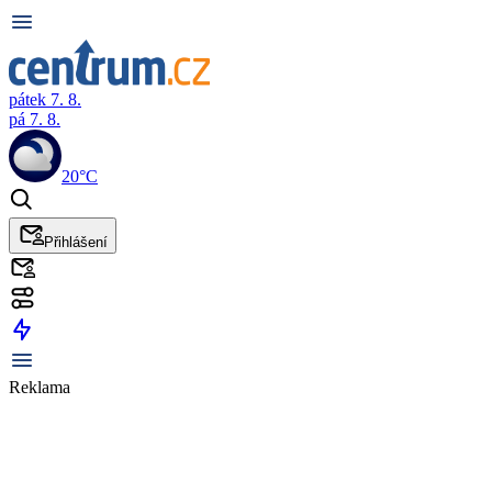
pátek 7. 8.
pá 7. 8.
20°C
Přihlášení
Reklama