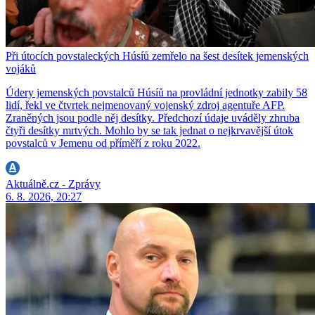
Při útocích povstaleckých Húsíů zemřelo na šest desítek jemenských
vojáků
Údery jemenských povstalců Húsíů na provládní jednotky zabily 58
lidí, řekl ve čtvrtek nejmenovaný vojenský zdroj agentuře AFP.
Zraněných jsou podle něj desítky. Předchozí údaje uváděly zhruba
čtyři desítky mrtvých. Mohlo by se tak jednat o nejkrvavější útok
povstalců v Jemenu od příměří z roku 2022.
Aktuálně.cz - Zprávy
6. 8. 2026, 20:27