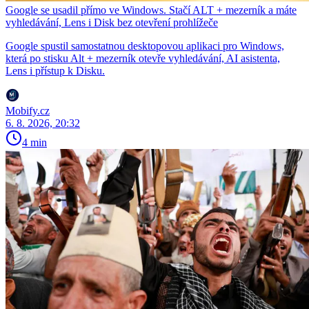
Google se usadil přímo ve Windows. Stačí ALT + mezerník a máte
vyhledávání, Lens i Disk bez otevření prohlížeče
Google spustil samostatnou desktopovou aplikaci pro Windows,
která po stisku Alt + mezerník otevře vyhledávání, AI asistenta,
Lens i přístup k Disku.
Mobify.cz
6. 8. 2026, 20:32
4 min