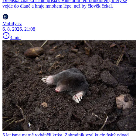
Dílenská značka Lidlu přišla s Bluetooth reproduktorem, který se
vejde do dlaně a hraje mnohem lépe, než by člověk čekal.
Mobify.cz
6. 8. 2026, 21:08
3 min
5 let jsme marně vyháněli krtka. Zahradník vzal kuchyňský odpad,