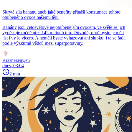
Skrytá síla banánu aneb jaké benefity přináší konzumace tohoto
oblíbeného ovoce našemu tělu
Banány jsou celosvětově nejoblíbenějším ovocem, ve světě se jich
vypěstuje ročně přes 145 milionů tun. Důvodů, proč byste je měli
jíst i vy je vícero. A neměli byste vyhazovat ani slupku, i ta se řadí
podle výzkumů vědců mezi superpotraviny.
Krasnezeny.eu
dnes, 03:04
2 min