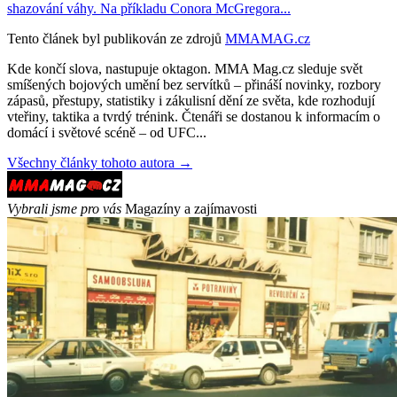
shazování váhy. Na příkladu Conora McGregora...
Tento článek byl publikován ze zdrojů
MMAMAG.cz
Kde končí slova, nastupuje oktagon. MMA Mag.cz sleduje svět
smíšených bojových umění bez servítků – přináší novinky, rozbory
zápasů, přestupy, statistiky i zákulisní dění ze světa, kde rozhodují
vteřiny, taktika a tvrdý trénink. Čtenáři se dostanou k informacím o
domácí i světové scéně – od UFC...
Všechny články tohoto autora →
Vybrali jsme pro vás
Magazíny a zajímavosti