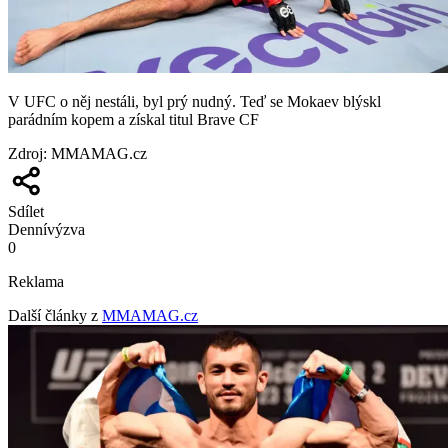
V UFC o něj nestáli, byl prý nudný. Teď se Mokaev blýskl
parádním kopem a získal titul Brave CF
Zdroj
:
MMAMAG.cz
Sdílet
Denní
výzva
0
Reklama
Další články z
MMAMAG.cz