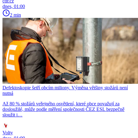
cdr.cz
dnes, 01:00
2 min
Defektoskopie šetří obcím miliony. Výměna většiny stožárů není
nutná
Až 80 % stožárů veřejného osvětlení, které obce považují za
dosloužilé, může podle měření společnosti ČEZ ESL bezpečně
sloužit i…
Volty