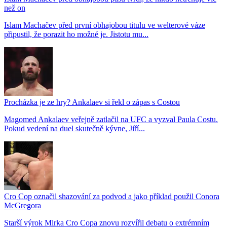
než on
Islam Machačev před první obhajobou titulu ve welterové váze
připustil, že porazit ho možné je. Jistotu mu...
Procházka je ze hry? Ankalaev si řekl o zápas s Costou
Magomed Ankalaev veřejně zatlačil na UFC a vyzval Paula Costu.
Pokud vedení na duel skutečně kývne, Jiří...
Cro Cop označil shazování za podvod a jako příklad použil Conora
McGregora
Starší výrok Mirka Cro Copa znovu rozvířil debatu o extrémním