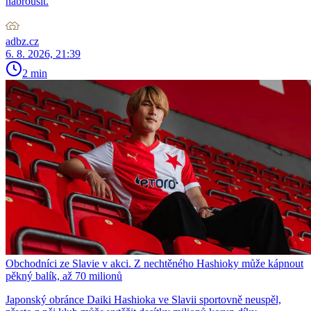
nabrousit.
adbz.cz
6. 8. 2026, 21:39
2 min
Obchodníci ze Slavie v akci. Z nechtěného Hashioky může kápnout
pěkný balík, až 70 milionů
Japonský obránce Daiki Hashioka ve Slavii sportovně neuspěl,