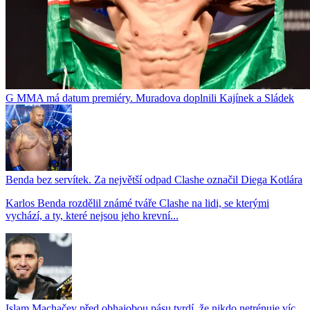
G MMA má datum premiéry. Muradova doplnili Kajínek a Sládek
Benda bez servítek. Za největší odpad Clashe označil Diega Kotlára
Karlos Benda rozdělil známé tváře Clashe na lidi, se kterými
vychází, a ty, které nejsou jeho krevní...
Islam Machačev před obhajobou pásu tvrdí, že nikdo netrénuje víc