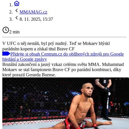
MMAMAG.cz
8. 11. 2025, 15:37
2 min
V UFC o něj nestáli, byl prý nudný. Teď se Mokaev blýskl
parádním kopem a získal titul Brave CF
Přidejte si obsah Centrum.cz do oblíbených zdrojů pro Google
hledání a Google zprávy
Brutální zakončení a jasný vzkaz celému světu MMA. Muhammad
Mokaev se stal šampionem Brave CF po parádní kombinaci, díky
které porazil Gerarda Burnse.