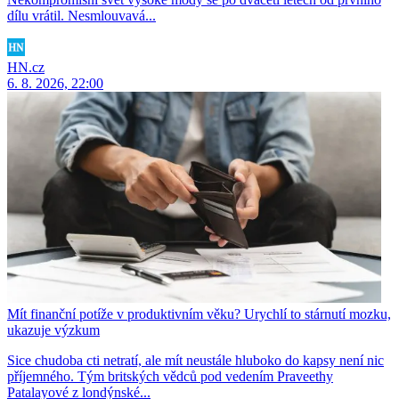
dílu vrátil. Nesmlouvavá...
HN.cz
6. 8. 2026, 22:00
Mít finanční potíže v produktivním věku? Urychlí to stárnutí mozku,
ukazuje výzkum
Sice chudoba cti netratí, ale mít neustále hluboko do kapsy není nic
příjemného. Tým britských vědců pod vedením Praveethy
Patalayové z londýnské...