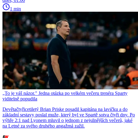
dnes, 01:00
1 min
„To je váš názor." Jedna otázka po velkém večeru trenéra Sparty
viditelně popudila
Devětačtyřicetiletý Brian Priske posadil kapitána na lavičku a do
základní sestavy poslal muže, který byl ve Spartě sotva čtyři dny. Po
výhře 2:1 nad Lyonem mluvil o jednom z nejsilnějších večerů, jaké
na Letné za svého druhého angažmá zažil.