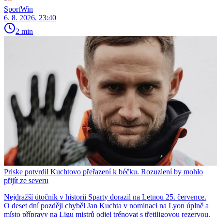
SportWin
6. 8. 2026, 23:40
2 min
Priske potvrdil Kuchtovo přeřazení k béčku. Rozuzlení by mohlo
přijít ze severu
Nejdražší útočník v historii Sparty dorazil na Letnou 25. července.
O deset dní později chyběl Jan Kuchta v nominaci na Lyon úplně a
místo přípravy na Ligu mistrů odjel trénovat s třetiligovou rezervou.