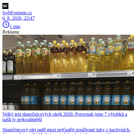
SvětFormule.cz
6. 8. 2026, 22:47
1 min
Reklama
Velký test slunečnicových olejů 2026: Porovnali jsme 7 výrobků a
našli ty nejkvalitnější
Slunečnicový olej patří mezi nejčastěji používané tuky v kuchyních.