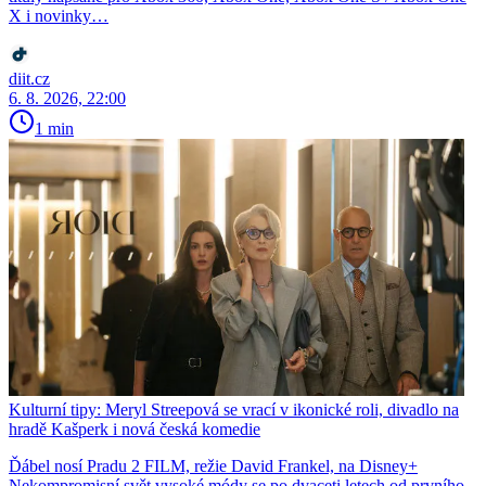
X i novinky…
diit.cz
6. 8. 2026, 22:00
1 min
Kulturní tipy: Meryl Streepová se vrací v ikonické roli, divadlo na
hradě Kašperk i nová česká komedie
Ďábel nosí Pradu 2 FILM, režie David Frankel, na Disney+
Nekompromisní svět vysoké módy se po dvaceti letech od prvního