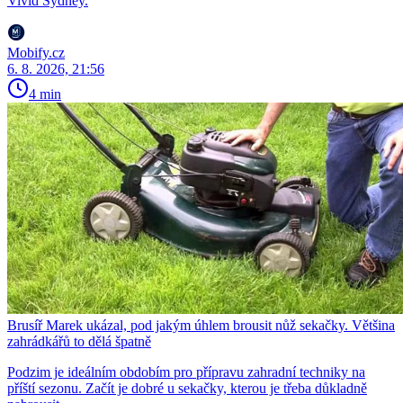
Vivid Sydney.
Mobify.cz
6. 8. 2026, 21:56
4 min
Brusíř Marek ukázal, pod jakým úhlem brousit nůž sekačky. Většina
zahrádkářů to dělá špatně
Podzim je ideálním obdobím pro přípravu zahradní techniky na
příští sezonu. Začít je dobré u sekačky, kterou je třeba důkladně