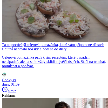
Ta nejpoctivější celerová pomazánka, která vám připomene dětství:
Chutná naprosto božsky a hodí se do diety
Celerová pomazánka patří k těm receptům, které vypadají
nenápadně, ale na stole vždy sklidí největší úspěch. Stačí nastrouhat,
promíchat a podávat.
Cooky.cz
dnes, 01:09
4 min
Reklama