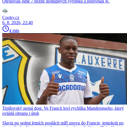
Otestovali jsme 7 běžně dostupných výrobků a porovnali je.
Cooky.cz
6. 8. 2026, 22:40
4 min
Trpišovský nemá dost. Ve Francii loví rychlíka Mandengueho, který
ovládá obranu i útok
Slavia po sedmi letních posilách míří znovu do Francie, tentokrát po