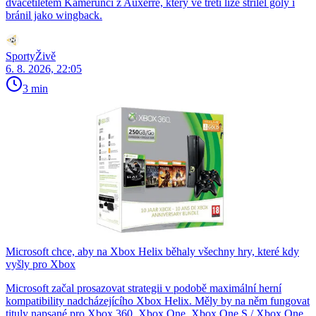
dvacetiletém Kamerunci z Auxerre, který ve třetí lize střílel góly i
bránil jako wingback.
SportyŽivě
6. 8. 2026, 22:05
3 min
Microsoft chce, aby na Xbox Helix běhaly všechny hry, které kdy
vyšly pro Xbox
Microsoft začal prosazovat strategii v podobě maximální herní
kompatibility nadcházejícího Xbox Helix. Měly by na něm fungovat
tituly napsané pro Xbox 360, Xbox One, Xbox One S / Xbox One