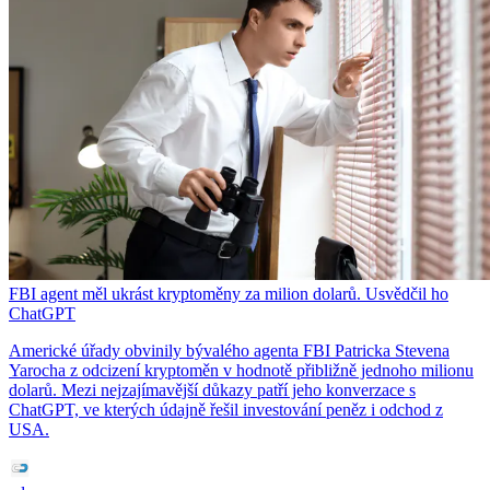
FBI agent měl ukrást kryptoměny za milion dolarů. Usvědčil ho
ChatGPT
Americké úřady obvinily bývalého agenta FBI Patricka Stevena
Yarocha z odcizení kryptoměn v hodnotě přibližně jednoho milionu
dolarů. Mezi nejzajímavější důkazy patří jeho konverzace s
ChatGPT, ve kterých údajně řešil investování peněz i odchod z
USA.