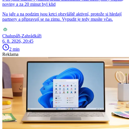
noviny a za 20 minut byl klid
Na jaře a na podzim jsou krtci obzvláště aktivní, protože si hledají
partnery a připravují se na zimu. Vypudit je tedy musíte včas.
Chalupáři-Zahrádkáři
6. 8. 2026, 20:45
2 min
Reklama