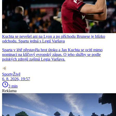
Kuchta se nevešel ani na Lyon a po příchodu Brunese je blízko
odchodu. Sparta jedná s Legií Varšava
Sparta v létě přestavěla hrot útoku a Jan Kuchta se ocitl mimo
nominaci na klíčový evropský zápas. O jeho služby se podle
polských zdrojů zajímá Legia Varšava.
SportyŽivě
6. 8. 2026, 19:57
3 min
Reklama