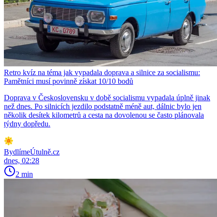
Retro kvíz na téma jak vypadala doprava a silnice za socialismu:
Pamětníci musí povinně získat 10/10 bodů
Doprava v Československu v době socialismu vypadala úplně jinak
než dnes. Po silnicích jezdilo podstatně méně aut, dálnic bylo jen
několik desítek kilometrů a cesta na dovolenou se často plánovala
týdny dopředu.
BydlímeÚtulně.cz
dnes, 02:28
2 min