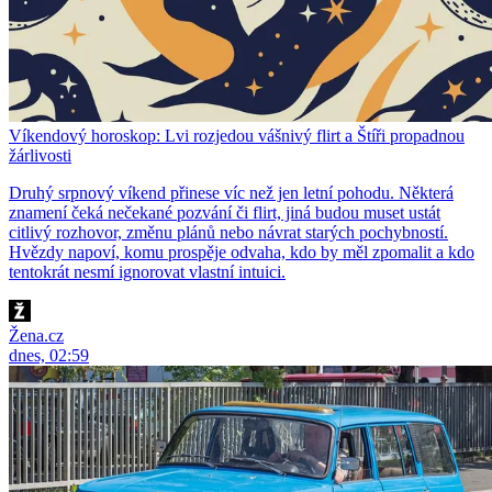
Víkendový horoskop: Lvi rozjedou vášnivý flirt a Štíři propadnou
žárlivosti
Druhý srpnový víkend přinese víc než jen letní pohodu. Některá
znamení čeká nečekané pozvání či flirt, jiná budou muset ustát
citlivý rozhovor, změnu plánů nebo návrat starých pochybností.
Hvězdy napoví, komu prospěje odvaha, kdo by měl zpomalit a kdo
tentokrát nesmí ignorovat vlastní intuici.
Žena.cz
dnes, 02:59