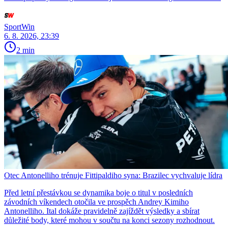
SportWin
6. 8. 2026, 23:39
2 min
Otec Antonelliho trénuje Fittipaldiho syna: Brazilec vychvaluje lídra
Před letní přestávkou se dynamika boje o titul v posledních
závodních víkendech otočila ve prospěch Andrey Kimiho
Antonelliho. Ital dokáže pravidelně zajíždět výsledky a sbírat
důležité body, které mohou v součtu na konci sezony rozhodnout.