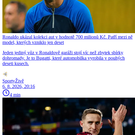
Ronaldo ukázal kolekci aut v hodnotě 700 milionů Kč. Patří mezi ně
model, kterých vzniklo jen deset
Jeden jediný vůz v Ronaldově garáži stojí víc než zbytek sbírky
dohromady. Je to Bugatti, které automobilka vyrobila v pouhých
deseti kusech.
SportyŽivě
6. 8. 2026, 20:16
4 min