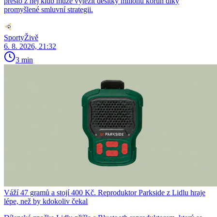
přesto z něj klub může vytěžit desítky milionů korun díky
promyšlené smluvní strategii.
SportyŽivě
6. 8. 2026, 21:32
3 min
Váží 47 gramů a stojí 400 Kč. Reproduktor Parkside z Lidlu hraje
lépe, než by kdokoliv čekal