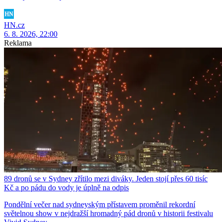
HN.cz
6. 8. 2026, 22:00
Reklama
89 dronů se v Sydney zřítilo mezi diváky. Jeden stojí přes 60 tisíc
Kč a po pádu do vody je úplně na odpis
Pondělní večer nad sydneyským přístavem proměnil rekordní
světelnou show v nejdražší hromadný pád dronů v historii festivalu