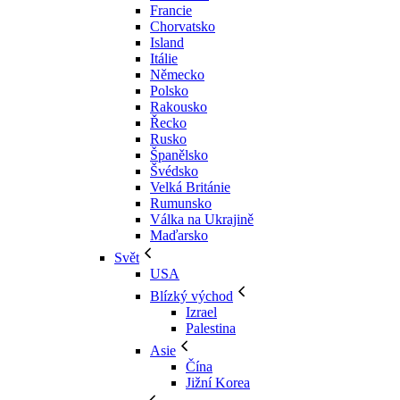
Francie
Chorvatsko
Island
Itálie
Německo
Polsko
Rakousko
Řecko
Rusko
Španělsko
Švédsko
Velká Británie
Rumunsko
Válka na Ukrajině
Maďarsko
Svět
USA
Blízký východ
Izrael
Palestina
Asie
Čína
Jižní Korea