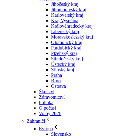
Jihočeský kraj
Jihomoravský kraj
Karlovarský kraj
Kraj Vysočina
Králověhradecký kraj
Liberecký kraj
Moravskoslezský kraj
Olomoucký kraj
Pardubický kraj
Plzeňský kraj
Středočeský kraj
Ústecký kraj
Zlínský kraj
Praha
Brno
Ostrava
Školství
Zdravotnictví
Politika
O počasí
Volby 2026
Zahraničí
Evropa
Slovensko