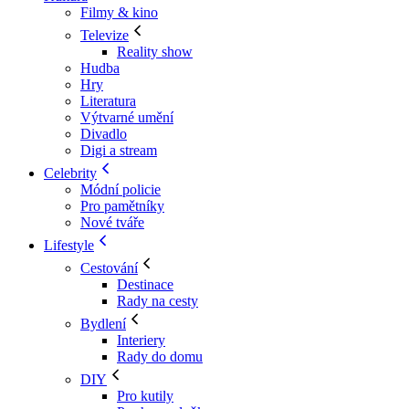
Filmy & kino
Televize
Reality show
Hudba
Hry
Literatura
Výtvarné umění
Divadlo
Digi a stream
Celebrity
Módní policie
Pro pamětníky
Nové tváře
Lifestyle
Cestování
Destinace
Rady na cesty
Bydlení
Interiery
Rady do domu
DIY
Pro kutily