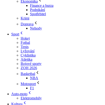
Ekonomika
Finance a burza
Podnikání
Spotřebitel
Krimi
Doprava
Nehody
Sport
Hokej
Fotbal
Tenis
Lyžování
Cyklistika
Atletika
Bojové sporty
ZOH 2026
Basketbal
NBA
Motosport
F1
Auto-moto
Elektromobily
Kultura