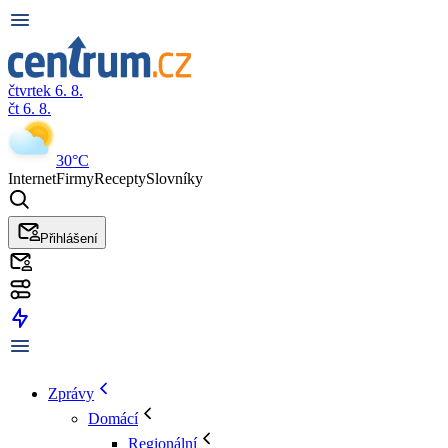
čtvrtek 6. 8.
čt 6. 8.
30°C
Internet
Firmy
Recepty
Slovníky
Přihlášení
Zprávy
Domácí
Regionální