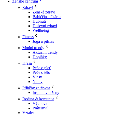
Ženské centrum
Zdraví
Ženské zdraví
Babiččina lékárna
Hubnutí
Duševní zdraví
Wellbeing
Fitness
Jóga a pilates
Módní trendy
Aktuální trendy
Doplňky
Krása
Péče o pleť
Péče o tělo
Vlasy
Nehty
Příběhy ze života
Inspirativní ženy
Rodina & komunita
Výchova
Přátelství
Vztahy