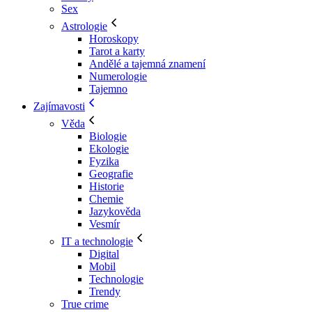
Sex
Astrologie
Horoskopy
Tarot a karty
Andělé a tajemná znamení
Numerologie
Tajemno
Zajímavosti
Věda
Biologie
Ekologie
Fyzika
Geografie
Historie
Chemie
Jazykověda
Vesmír
IT a technologie
Digital
Mobil
Technologie
Trendy
True crime