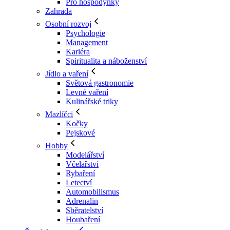
Pro hospodyňky
Zahrada
Osobní rozvoj
Psychologie
Management
Kariéra
Spiritualita a náboženství
Jídlo a vaření
Světová gastronomie
Levné vaření
Kulinářské triky
Mazlíčci
Kočky
Pejskové
Hobby
Modelářství
Včelařství
Rybaření
Letectví
Automobilismus
Adrenalin
Sběratelství
Houbaření