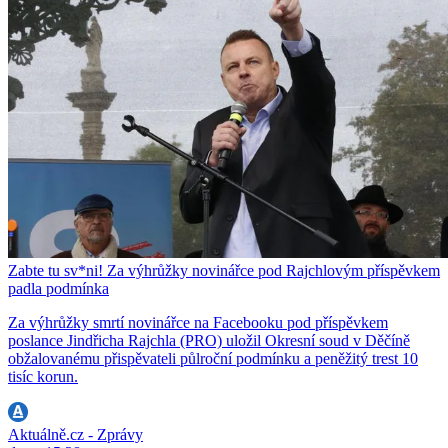
Zabte tu sv*ni! Za výhrůžky novinářce pod Rajchlovým příspěvkem
padla podmínka
Za výhrůžky smrtí novinářce na Facebooku pod příspěvkem
poslance Jindřicha Rajchla (PRO) uložil Okresní soud v Děčíně
obžalovanému přispěvateli půlroční podmínku a peněžitý trest 10
tisíc korun.
Aktuálně.cz - Zprávy