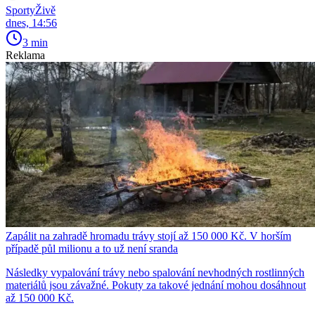
SportyŽivě
dnes, 14:56
3 min
Reklama
Zapálit na zahradě hromadu trávy stojí až 150 000 Kč. V horším
případě půl milionu a to už není sranda
Následky vypalování trávy nebo spalování nevhodných rostlinných
materiálů jsou závažné. Pokuty za takové jednání mohou dosáhnout
až 150 000 Kč.