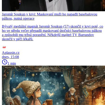
Jaromír Soukup v krvi: Maskovaní muži ho napadli basebalovou
pálkou, nutná operace
Bývalý mediální magnát Jaromír Soukup (57) skončil v krvi poté, co
ho ve středu večer přepadli maskovaní útočníci basebalovou pálkou
a způsobili mu tržná poranění. Někdejší majitel TV Barrandov
skončil v péči lékařů.
Aplausin.cz
dnes, 15:08
1 min