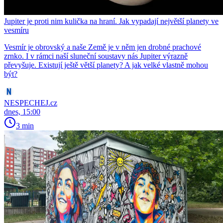
Jupiter je proti nim kulička na hraní. Jak vypadají největší planety ve
vesmíru
Vesmír je obrovský a naše Země je v něm jen drobné prachové
zrnko. I v rámci naší sluneční soustavy nás Jupiter výrazně
převyšuje. Existují ještě větší planety? A jak velké vlastně mohou
být?
NESPECHEJ.cz
dnes, 15:00
3 min