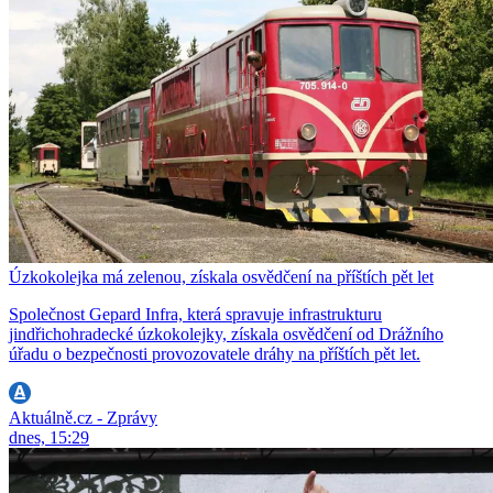
Úzkokolejka má zelenou, získala osvědčení na příštích pět let
Společnost Gepard Infra, která spravuje infrastrukturu
jindřichohradecké úzkokolejky, získala osvědčení od Drážního
úřadu o bezpečnosti provozovatele dráhy na příštích pět let.
Aktuálně.cz - Zprávy
dnes, 15:29