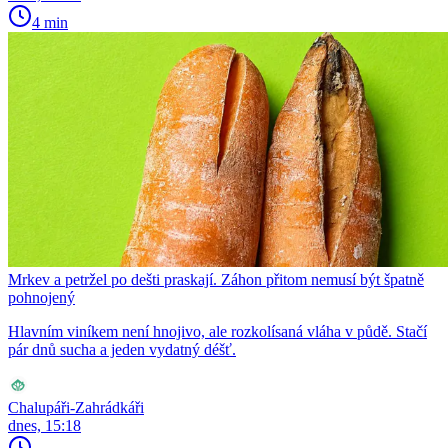
4 min
Mrkev a petržel po dešti praskají. Záhon přitom nemusí být špatně
pohnojený
Hlavním viníkem není hnojivo, ale rozkolísaná vláha v půdě. Stačí
pár dnů sucha a jeden vydatný déšť.
Chalupáři-Zahrádkáři
dnes, 15:18