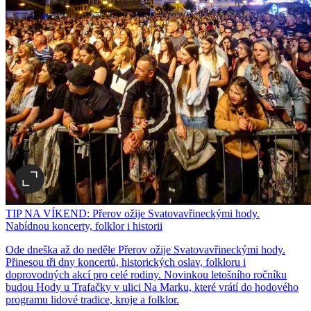
TIP NA VÍKEND: Přerov ožije Svatovavřineckými hody.
Nabídnou koncerty, folklor i historii
Ode dneška až do neděle Přerov ožije Svatovavřineckými hody.
Přinesou tři dny koncertů, historických oslav, folkloru i
doprovodných akcí pro celé rodiny. Novinkou letošního ročníku
budou Hody u Trafačky v ulici Na Marku, které vrátí do hodového
programu lidové tradice, kroje a folklor.