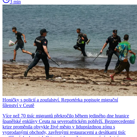
3 min
Honičky s policií a zoufalství. Reportérka popisuje migrační
šílenství v Ceutě
Více než 70 tisíc migrantů překročilo během jediného dne hranice
španělské enklávy Ceuta na severoafrickém pobřeží. Bezprecedentní
krize proměnila obvykle živé město v liduprázdnou zónu s
vyprodanými obchody, zavřenými restauracemi a desítkami tisíc