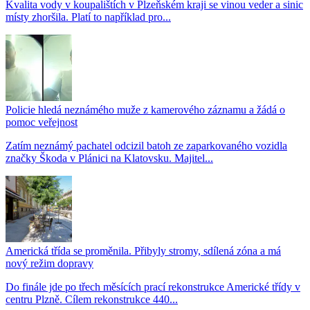
Kvalita vody v koupalištích v Plzeňském kraji se vinou veder a sinic
místy zhoršila. Platí to například pro...
Policie hledá neznámého muže z kamerového záznamu a žádá o
pomoc veřejnost
Zatím neznámý pachatel odcizil batoh ze zaparkovaného vozidla
značky Škoda v Plánici na Klatovsku. Majitel...
Americká třída se proměnila. Přibyly stromy, sdílená zóna a má
nový režim dopravy
Do finále jde po třech měsících prací rekonstrukce Americké třídy v
centru Plzně. Cílem rekonstrukce 440...