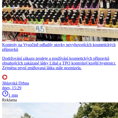
Kontroly na Vysočině odhalily stovky nevyhovujících kosmetických
přípravků
Dodržování zákazu prodeje a používání kosmetických přípravků
obsahujících zakázané látky Lilial a TPO kontrolují krajští hygienici.
Zejména první zmiňovaná látka stále nezmizela.
Jihlavská Drbna
dnes, 15:29
1 min
Reklama