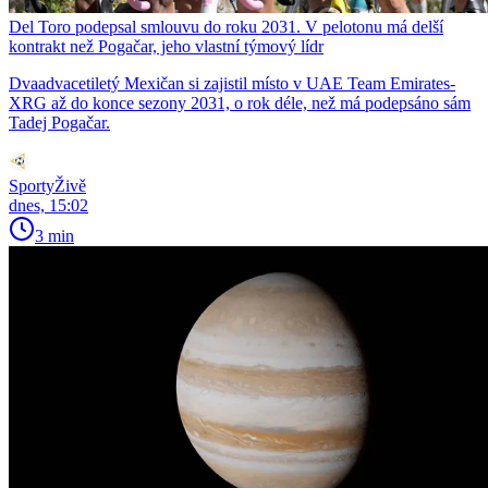
Del Toro podepsal smlouvu do roku 2031. V pelotonu má delší
kontrakt než Pogačar, jeho vlastní týmový lídr
Dvaadvacetiletý Mexičan si zajistil místo v UAE Team Emirates-
XRG až do konce sezony 2031, o rok déle, než má podepsáno sám
Tadej Pogačar.
SportyŽivě
dnes, 15:02
3 min