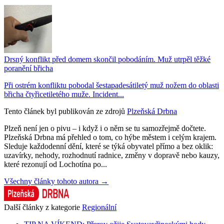
Drsný konflikt před domem skončil pobodáním. Muž utrpěl těžké
poranění břicha
Při ostrém konfliktu pobodal šestapadesátiletý muž nožem do oblasti
břicha čtyřicetiletého muže. Incident...
Tento článek byl publikován ze zdrojů
Plzeňská Drbna
Plzeň není jen o pivu – i když i o něm se tu samozřejmě dočtete.
Plzeňská Drbna má přehled o tom, co hýbe městem i celým krajem.
Sleduje každodenní dění, které se týká obyvatel přímo a bez oklik:
uzavírky, nehody, rozhodnutí radnice, změny v dopravě nebo kauzy,
které rezonují od Lochotína po...
Všechny články tohoto autora →
Další články z kategorie
Regionální