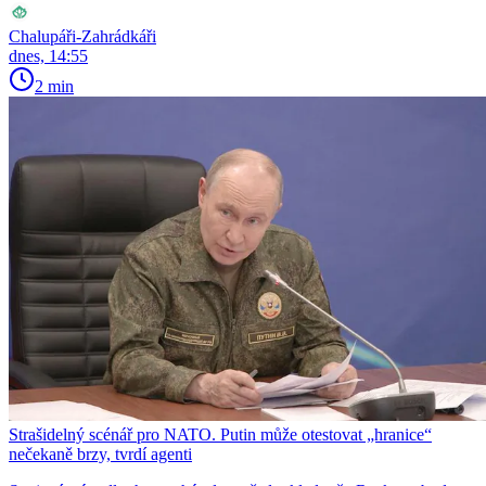
Chalupáři-Zahrádkáři
dnes, 14:55
2 min
Strašidelný scénář pro NATO. Putin může otestovat „hranice“
nečekaně brzy, tvrdí agenti