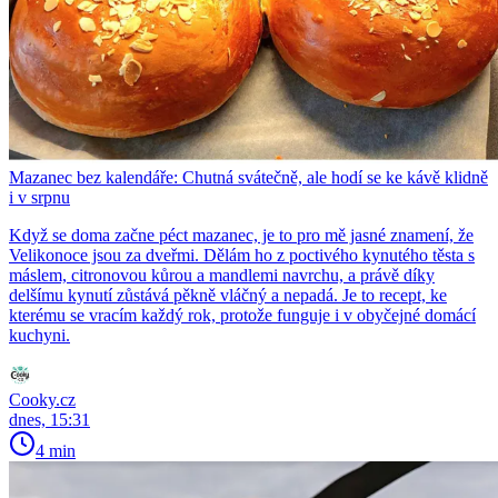
Mazanec bez kalendáře: Chutná svátečně, ale hodí se ke kávě klidně
i v srpnu
Když se doma začne péct mazanec, je to pro mě jasné znamení, že
Velikonoce jsou za dveřmi. Dělám ho z poctivého kynutého těsta s
máslem, citronovou kůrou a mandlemi navrchu, a právě díky
delšímu kynutí zůstává pěkně vláčný a nepadá. Je to recept, ke
kterému se vracím každý rok, protože funguje i v obyčejné domácí
kuchyni.
Cooky.cz
dnes, 15:31
4 min