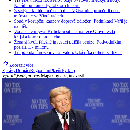
TIP NA VÍKEND: Přerov ožije Svatovavřineckými hody.
Nabídnou koncerty, folklor i historii
Z šedých krabic umělecká díla. Výtvarníci proměnili deset
trafostanic ve Vinohradech
Soud v korupční kauze v dopravě odložen. Podnikatel Vařil je
na útěku
Voda stále ubývá. Kritickou situaci na řece Otavě řešila
krajská komise pro sucho
Žena si kvůli falešné investici půjčila peníze. Podvodníkům
poslala 1,7 milionu
Tři pobodaní nožem v Tanvaldu. Útočníka policie zadržela
Zobrazit více
Zprávy
Domácí
Regionální
Plzeňský kraj
Vybrali jsme pro vás
Magazíny a zajímavosti