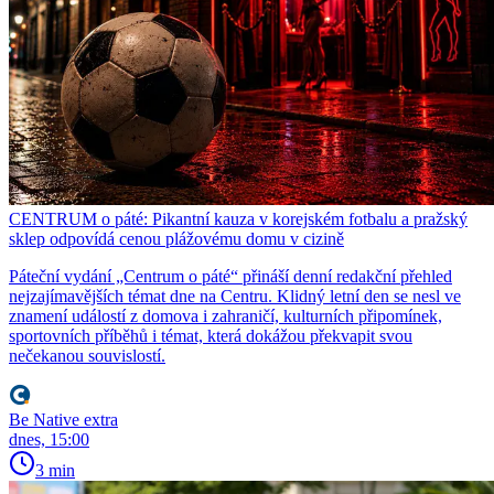
CENTRUM o páté: Pikantní kauza v korejském fotbalu a pražský
sklep odpovídá cenou plážovému domu v cizině
Páteční vydání „Centrum o páté“ přináší denní redakční přehled
nejzajímavějších témat dne na Centru. Klidný letní den se nesl ve
znamení událostí z domova i zahraničí, kulturních připomínek,
sportovních příběhů i témat, která dokážou překvapit svou
nečekanou souvislostí.
Be Native extra
dnes, 15:00
3 min