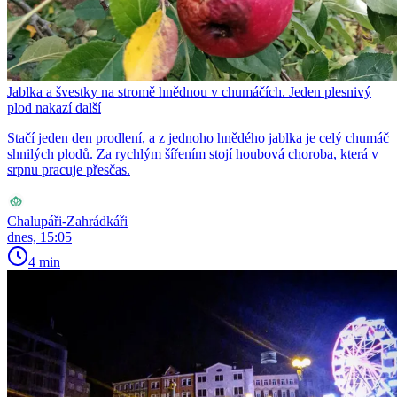
Jablka a švestky na stromě hnědnou v chumáčích. Jeden plesnivý
plod nakazí další
Stačí jeden den prodlení, a z jednoho hnědého jablka je celý chumáč
shnilých plodů. Za rychlým šířením stojí houbová choroba, která v
srpnu pracuje přesčas.
Chalupáři-Zahrádkáři
dnes, 15:05
4 min