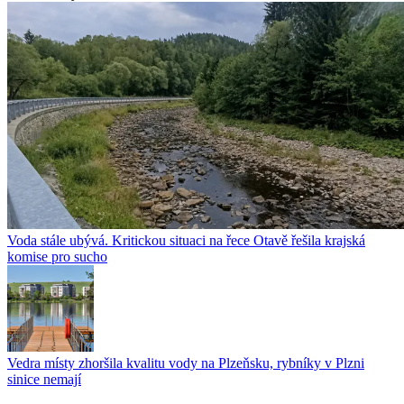
Voda stále ubývá. Kritickou situaci na řece Otavě řešila krajská
komise pro sucho
Vedra místy zhoršila kvalitu vody na Plzeňsku, rybníky v Plzni
sinice nemají