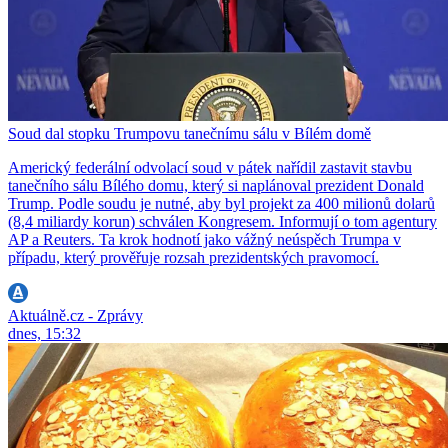
Soud dal stopku Trumpovu tanečnímu sálu v Bílém domě
Americký federální odvolací soud v pátek nařídil zastavit stavbu
tanečního sálu Bílého domu, který si naplánoval prezident Donald
Trump. Podle soudu je nutné, aby byl projekt za 400 milionů dolarů
(8,4 miliardy korun) schválen Kongresem. Informují o tom agentury
AP a Reuters. Ta krok hodnotí jako vážný neúspěch Trumpa v
případu, který prověřuje rozsah prezidentských pravomocí.
Aktuálně.cz - Zprávy
dnes, 15:32