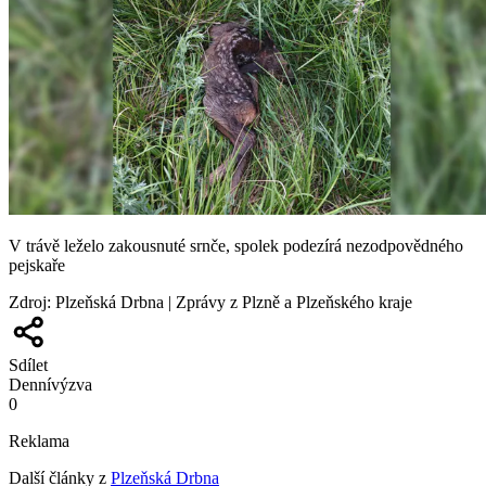
V trávě leželo zakousnuté srnče, spolek podezírá nezodpovědného
pejskaře
Zdroj
:
Plzeňská Drbna | Zprávy z Plzně a Plzeňského kraje
Sdílet
Denní
výzva
0
Reklama
Další články z
Plzeňská Drbna