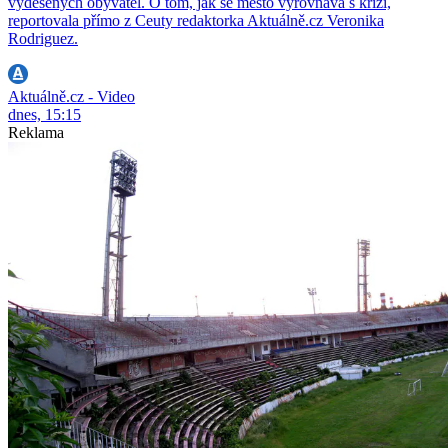
vyděšených obyvatel. O tom, jak se město vyrovnává s krizí,
reportovala přímo z Ceuty redaktorka Aktuálně.cz Veronika
Rodriguez.
Aktuálně.cz - Video
dnes, 15:15
Reklama