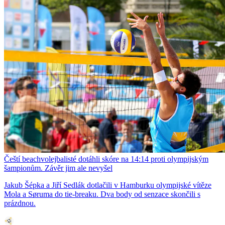
Čeští beachvolejbalisté dotáhli skóre na 14:14 proti olympijským
šampionům. Závěr jim ale nevyšel
Jakub Šépka a Jiří Sedlák dotlačili v Hamburku olympijské vítěze
Mola a Søruma do tie-breaku. Dva body od senzace skončili s
prázdnou.