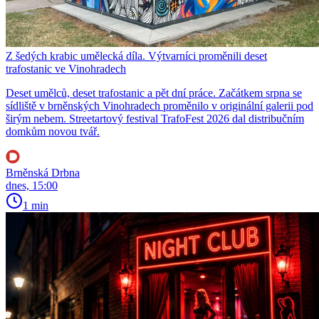
Z šedých krabic umělecká díla. Výtvarníci proměnili deset
trafostanic ve Vinohradech
Deset umělců, deset trafostanic a pět dní práce. Začátkem srpna se
sídliště v brněnských Vinohradech proměnilo v originální galerii pod
širým nebem. Streetartový festival TrafoFest 2026 dal distribučním
domkům novou tvář.
Brněnská Drbna
dnes, 15:00
1 min