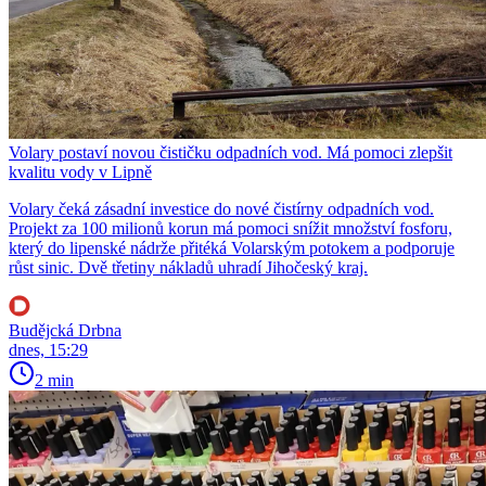
Volary postaví novou čističku odpadních vod. Má pomoci zlepšit
kvalitu vody v Lipně
Volary čeká zásadní investice do nové čistírny odpadních vod.
Projekt za 100 milionů korun má pomoci snížit množství fosforu,
který do lipenské nádrže přitéká Volarským potokem a podporuje
růst sinic. Dvě třetiny nákladů uhradí Jihočeský kraj.
Budějcká Drbna
dnes, 15:29
2 min