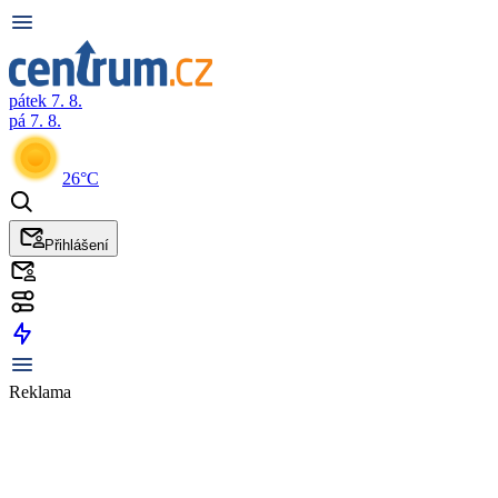
pátek 7. 8.
pá 7. 8.
26°C
Přihlášení
Reklama