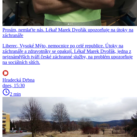
Prosím, nemlaťte nás. Lékař Marek Dvořák upozorňuje na útoky na
záchranáře
Liberec, Vysoké Mýto, nemocnice po celé republice. Útoky na
záchranáře a zdravotníky se opakují. Lékař Marek Dvořák, jedna z
nejznámějších tváří české záchranné služby, na problém upozorňuje
na sociálních sítích.
Hradecká Drbna
dnes, 15:30
2 min