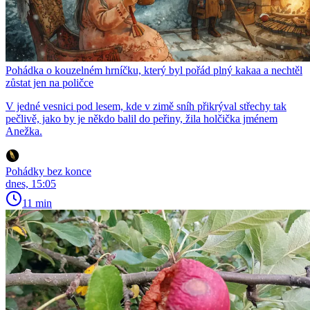
Pohádka o kouzelném hrníčku, který byl pořád plný kakaa a nechtěl
zůstat jen na poličce
V jedné vesnici pod lesem, kde v zimě sníh přikrýval střechy tak
pečlivě, jako by je někdo balil do peřiny, žila holčička jménem
Anežka.
Pohádky bez konce
dnes, 15:05
11 min