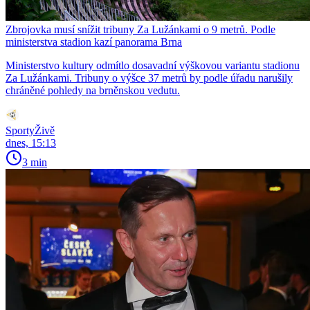
Zbrojovka musí snížit tribuny Za Lužánkami o 9 metrů. Podle
ministerstva stadion kazí panorama Brna
Ministerstvo kultury odmítlo dosavadní výškovou variantu stadionu
Za Lužánkami. Tribuny o výšce 37 metrů by podle úřadu narušily
chráněné pohledy na brněnskou vedutu.
SportyŽivě
dnes, 15:13
3 min