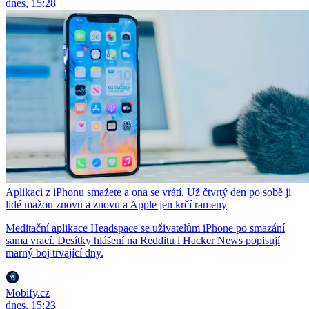
dnes, 15:28
Aplikaci z iPhonu smažete a ona se vrátí. Už čtvrtý den po sobě ji
lidé mažou znovu a znovu a Apple jen krčí rameny
Meditační aplikace Headspace se uživatelům iPhone po smazání
sama vrací. Desítky hlášení na Redditu i Hacker News popisují
marný boj trvající dny.
Mobify.cz
dnes, 15:23