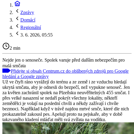
Zprávy
Domácí
Regionální
3. 6. 2026, 05:55
2 min
Nejde jen o senoseče. Spolek varuje před dalším nebezpečím pro
malá srnčata
Přidejte si obsah Centrum.cz do oblíbených zdrojů pro Google
hledání a Google zprávy
Už ve čtyři ráno vyrážejí do terénu a ze země i ze vzduchu hledají
ukrytá srnčata, aby je odnesli do bezpečí, než vypukne senoseč. Jen
za květen zachránil spolek na Plzeňsku neuvěřitelných 455 srnčat. I
přes velké nasazení se nedaří pokrýt všechny lokality, někteří
zemědělci je volají na poslední chvíli a někdy zažívají i chvíle
bezmoci. Například když v trávě najdou mrtvé srnče, které dle nich
prokazatelně zakousl pes. Apelují proto na pejskaře, aby v době
takzvaného kladení mláďat měli svá zvířata na vodítku.