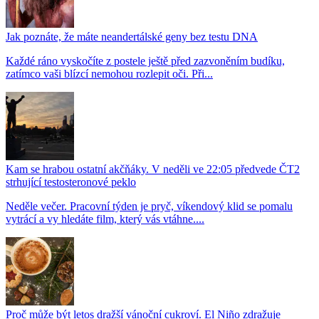
Jak poznáte, že máte neandertálské geny bez testu DNA
Každé ráno vyskočíte z postele ještě před zazvoněním budíku,
zatímco vaši blízcí nemohou rozlepit oči. Při...
Kam se hrabou ostatní akčňáky. V neděli ve 22:05 předvede ČT2
strhující testosteronové peklo
Neděle večer. Pracovní týden je pryč, víkendový klid se pomalu
vytrácí a vy hledáte film, který vás vtáhne....
Proč může být letos dražší vánoční cukroví. El Niño zdražuje