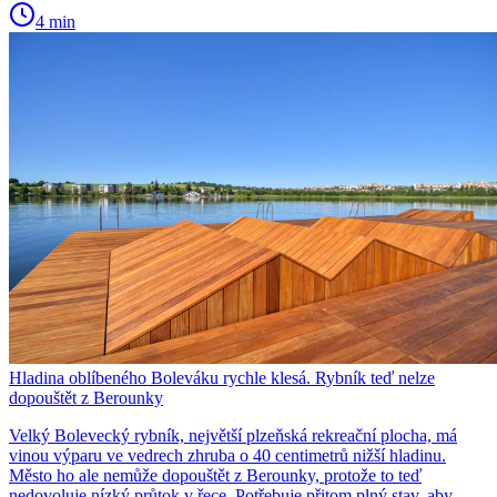
4 min
Hladina oblíbeného Boleváku rychle klesá. Rybník teď nelze
dopouštět z Berounky
Velký Bolevecký rybník, největší plzeňská rekreační plocha, má
vinou výparu ve vedrech zhruba o 40 centimetrů nižší hladinu.
Město ho ale nemůže dopouštět z Berounky, protože to teď
nedovoluje nízký průtok v řece. Potřebuje přitom plný stav, aby