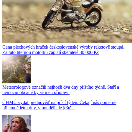
Cena plechových hraček československé výroby raketově stoupá.
Za tuto titěrnou motorku zaplatí sběratelé 30 000 Kč
Meteorologové označili nejhorší dva dny příštího týdně. Staří a
nemocní občané by se měli připravit
ČHMÚ vydal předpověď na příští týden. Čekají nás poměrně
příjemné letní dny, v pondělí ale ještě...