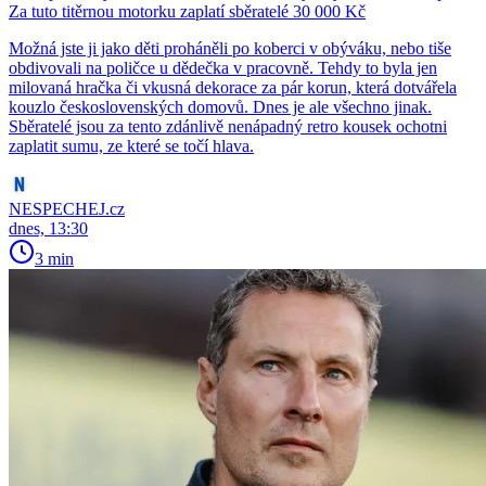
Za tuto titěrnou motorku zaplatí sběratelé 30 000 Kč
Možná jste ji jako děti proháněli po koberci v obýváku, nebo tiše
obdivovali na poličce u dědečka v pracovně. Tehdy to byla jen
milovaná hračka či vkusná dekorace za pár korun, která dotvářela
kouzlo československých domovů. Dnes je ale všechno jinak.
Sběratelé jsou za tento zdánlivě nenápadný retro kousek ochotni
zaplatit sumu, ze které se točí hlava.
NESPECHEJ.cz
dnes, 13:30
3 min