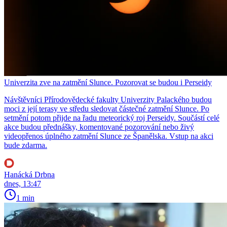
Univerzita zve na zatmění Slunce. Pozorovat se budou i Perseidy
Návštěvníci Přírodovědecké fakulty Univerzity Palackého budou
moci z její terasy ve středu sledovat částečné zatmění Slunce. Po
setmění potom přijde na řadu meteorický roj Perseidy. Součástí celé
akce budou přednášky, komentované pozorování nebo živý
videopřenos úplného zatmění Slunce ze Španělska. Vstup na akci
bude zdarma.
Hanácká Drbna
dnes, 13:47
1 min