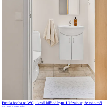
Pustila hocha na WC, ukradl klíč od bytu. Ukázalo se, že toho měl