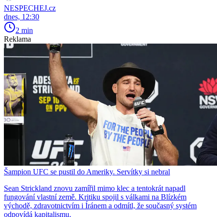
NESPECHEJ.cz
dnes, 12:30
2 min
Reklama
Šampion UFC se pustil do Ameriky. Servítky si nebral
Sean Strickland znovu zamířil mimo klec a tentokrát napadl
fungování vlastní země. Kritiku spojil s válkami na Blízkém
východě, zdravotnictvím i Íránem a odmítl, že současný systém
odpovídá kapitalismu.