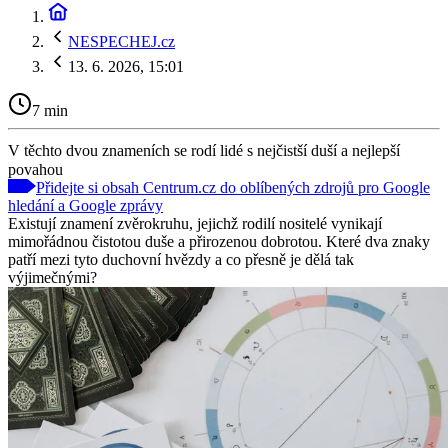
NESPECHEJ.cz
13. 6. 2026, 15:01
7 min
V těchto dvou znameních se rodí lidé s nejčistší duší a nejlepší
povahou
Přidejte si obsah Centrum.cz do oblíbených zdrojů pro Google
hledání a Google zprávy
Existují znamení zvěrokruhu, jejichž rodilí nositelé vynikají
mimořádnou čistotou duše a přirozenou dobrotou. Které dva znaky
patří mezi tyto duchovní hvězdy a co přesně je dělá tak
výjimečnými?