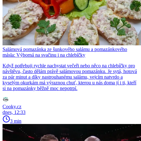
Salámová pomazánka ze šunkového salámu a pomazánkového
másla: Výborná na svačinu i na chlebíčky
Když potřebuji rychle nachystat večeři nebo něco na chlebíčky pro
návštěvu, často dělám právě salámovou pomazánku. Je sytá, hotová
za pár minut a díky nastrouhanému salámu, vejcím natvrdo a
kyselým okurkám má výraznou chuť, kterou u nás doma jí i ti, kteří
si na pomazánky běžně moc nepotrpí.
Cooky.cz
dnes, 12:33
3 min