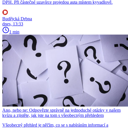
DPH. Při částečné uzavírce projedou auta místem kyvadlově.
Budějcká Drbna
dnes, 13:33
1 min
Ano, nebo ne: Odpovězte správně na jednoduché otázky v našem
kvízu a zjistěte, jak jste na tom s všeobecným přehledem
Všeobecný přehled je něčím, co se s nabíráním informací a