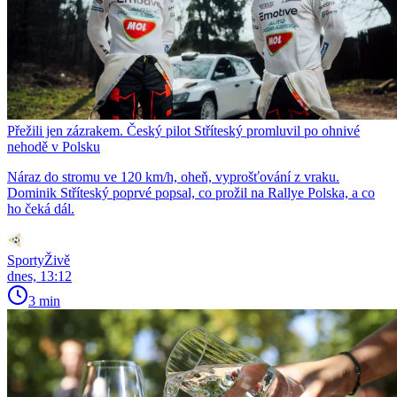
Přežili jen zázrakem. Český pilot Stříteský promluvil po ohnivé
nehodě v Polsku
Náraz do stromu ve 120 km/h, oheň, vyprošťování z vraku.
Dominik Stříteský poprvé popsal, co prožil na Rallye Polska, a co
ho čeká dál.
SportyŽivě
dnes, 13:12
3 min