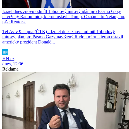
Izrael dnes znovu odmítl 15bodový mírový plán pro Pásmo Gazy
navržený Radou míru, kterou ustavil Trump. Oznámil to Netanjahu,
píše Reuters.
Tel Aviv 9. srpna (ČTK) - Izrael dnes znovu odmítl 15bodový
mírový plán pro Pásmo Gazy navržený Radou míru, kterou ustavil
americký prezident Donald...
HN.cz
dnes, 12:36
Reklama