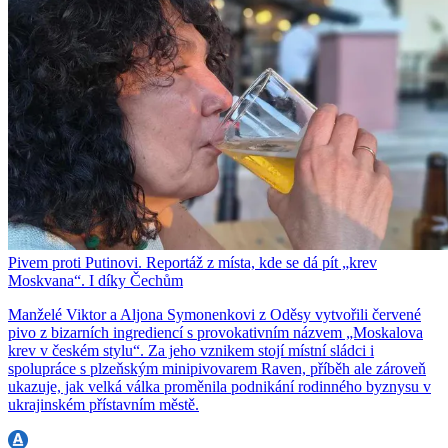
Pivem proti Putinovi. Reportáž z místa, kde se dá pít „krev
Moskvana“. I díky Čechům
Manželé Viktor a Aljona Symonenkovi z Oděsy vytvořili červené
pivo z bizarních ingrediencí s provokativním názvem „Moskalova
krev v českém stylu“. Za jeho vznikem stojí místní sládci i
spolupráce s plzeňským minipivovarem Raven, příběh ale zároveň
ukazuje, jak velká válka proměnila podnikání rodinného byznysu v
ukrajinském přístavním městě.