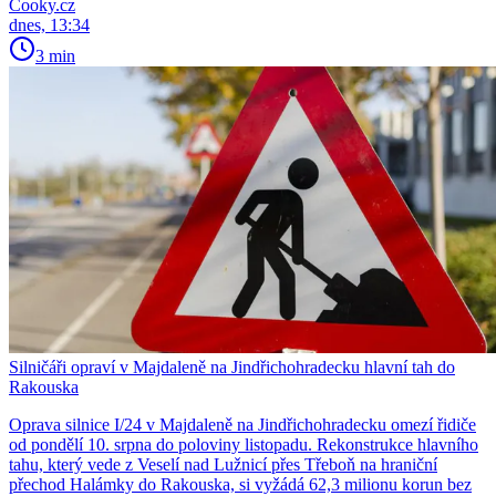
Cooky.cz
dnes, 13:34
3 min
Silničáři opraví v Majdaleně na Jindřichohradecku hlavní tah do
Rakouska
Oprava silnice I/24 v Majdaleně na Jindřichohradecku omezí řidiče
od pondělí 10. srpna do poloviny listopadu. Rekonstrukce hlavního
tahu, který vede z Veselí nad Lužnicí přes Třeboň na hraniční
přechod Halámky do Rakouska, si vyžádá 62,3 milionu korun bez