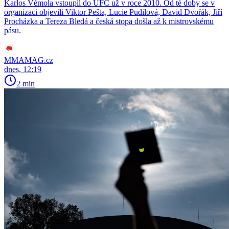
Karlos Vémola vstoupil do UFC už v roce 2010. Od té doby se v
organizaci objevili Viktor Pešta, Lucie Pudilová, David Dvořák, Jiří
Procházka a Tereza Bledá a česká stopa došla až k mistrovskému
pásu.
MMAMAG.cz
dnes, 12:19
2 min