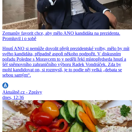
Zemanův favorit chce, aby mělo ANO kandidáta na prezidenta.
Promluvil i o sobě
Hnutí ANO si nemůže dovolit přejít prezidentské volby, mělo by mít
svého kandidáta, případně aspoň někoho podpořit. V diskusním
pořadu Poledne s Moravcem to v neděli řekl místopředseda hnutí a
šéf sněmovního zahraničního výboru Radek Vondráček. Zda by
mohl kandidovat on, si rozmyslí, je to podle něj velká „debata se
sebou samým“.
Aktuálně.cz - Zprávy
dnes, 12:36