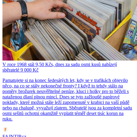
V roce 1968 stál 9,50 Kčs, dnes za sadu osmi kusů nabízejí
sběratelé 9 000 Kč
Pamatujete si na konec šedesátých let, kdy se v trafikách objevilo
něco, na co se stály nekonečné fronty? I když to tehdy stálo na
poměry brožurek neuvěřitelné peníze, kluci i holky pro to běželi s
nataženou dlaní plnou mincí. Dnes se tyto zažloutlé papírové
poklady, které možná stále leží zapomenuté v krabici na vaší půdě
nebo na chalupě, vyvažují zlatem. Sběratelé jsou za kompletní sadu
osmi sešitů ochotni okamžitě vyplatit téměř deset tisíc korun na
ruku.
FAJNTIP.cz