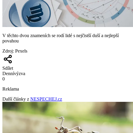
V těchto dvou znameních se rodí lidé s nejčistší duší a nejlepší
povahou
Zdroj
:
Pexels
Sdílet
Denní
výzva
0
Reklama
Další články z
NESPECHEJ.cz