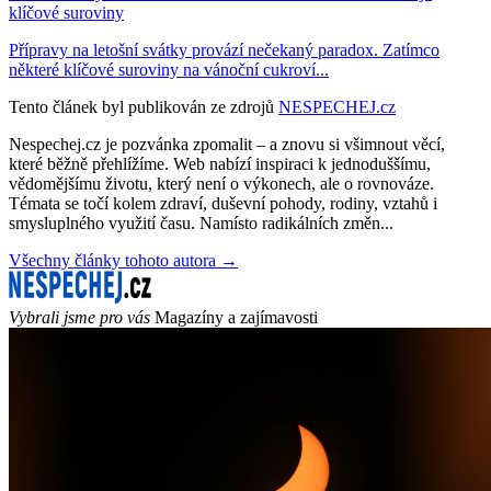
klíčové suroviny
Přípravy na letošní svátky provází nečekaný paradox. Zatímco
některé klíčové suroviny na vánoční cukroví...
Tento článek byl publikován ze zdrojů
NESPECHEJ.cz
Nespechej.cz je pozvánka zpomalit – a znovu si všimnout věcí,
které běžně přehlížíme. Web nabízí inspiraci k jednoduššímu,
vědomějšímu životu, který není o výkonech, ale o rovnováze.
Témata se točí kolem zdraví, duševní pohody, rodiny, vztahů i
smysluplného využití času. Namísto radikálních změn...
Všechny články tohoto autora →
Vybrali jsme pro vás
Magazíny a zajímavosti