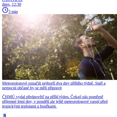
dnes, 12:30
3 min
Meteorologové označili nejhorší dva dny příštího týdně. Staří a
nemocní občané by se měli připravit
ČHMÚ vydal předpověď na příští týden. Čekají nás poměrně
příjemné letní dny, v pondělí ale ještě meteorologové varují před
tropickými teplotami a bouřkami.