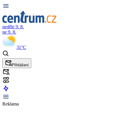
neděle 9. 8.
ne 9. 8.
31°C
Přihlášení
Reklama