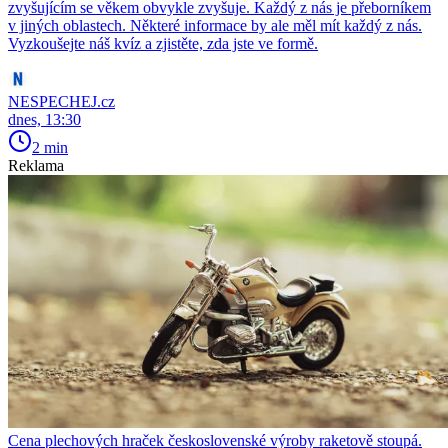
zvyšujícím se věkem obvykle zvyšuje. Každý z nás je přeborníkem
v jiných oblastech. Některé informace by ale měl mít každý z nás.
Vyzkoušejte náš kvíz a zjistěte, zda jste ve formě.
NESPECHEJ.cz
dnes, 13:30
2 min
Reklama
Cena plechových hraček československé výroby raketově stoupá.