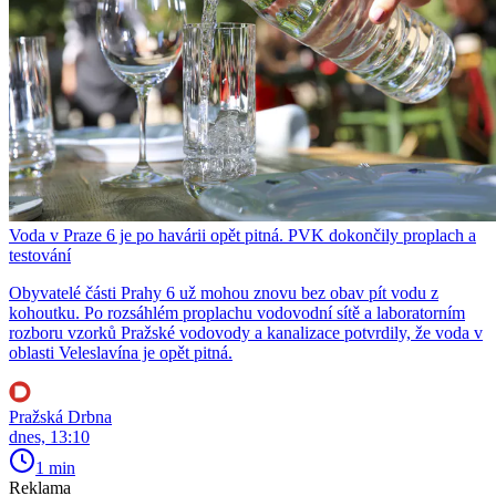
Voda v Praze 6 je po havárii opět pitná. PVK dokončily proplach a
testování
Obyvatelé části Prahy 6 už mohou znovu bez obav pít vodu z
kohoutku. Po rozsáhlém proplachu vodovodní sítě a laboratorním
rozboru vzorků Pražské vodovody a kanalizace potvrdily, že voda v
oblasti Veleslavína je opět pitná.
Pražská Drbna
dnes, 13:10
1 min
Reklama