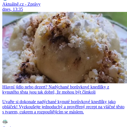
Aktuálně.cz - Zprávy
dnes, 13:35
Hlavní jídlo nebo dezert? Nadýchané borůvkové knedlíky z
kynutého těsta jsou tak dobré, že mohou být čímkoli
Uvařte si dokonale nadýchané kynuté borůvkové knedlíky jako
obláček! Vyzkoušejte jednoduchý a prověřený recept na vláčné těsto
s tvarem, cukrem a rozpouštějícím se máslem.