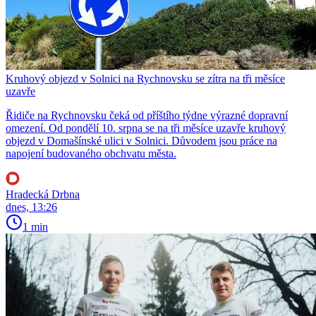
Kruhový objezd v Solnici na Rychnovsku se zítra na tři měsíce
uzavře
Řidiče na Rychnovsku čeká od příštího týdne výrazné dopravní
omezení. Od pondělí 10. srpna se na tři měsíce uzavře kruhový
objezd v Domašínské ulici v Solnici. Důvodem jsou práce na
napojení budovaného obchvatu města.
Hradecká Drbna
dnes, 13:26
1 min