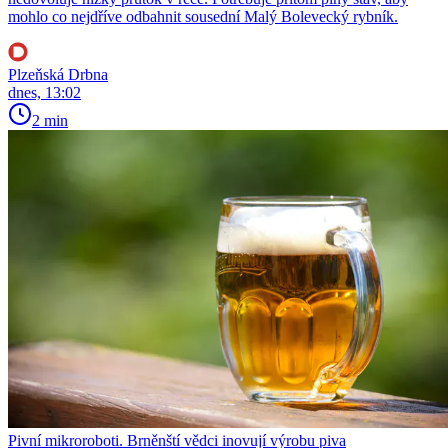
mohlo co nejdříve odbahnit sousední Malý Bolevecký rybník.
Plzeňská Drbna
dnes, 13:02
2 min
Pivní mikroroboti. Brněnští vědci inovují výrobu piva