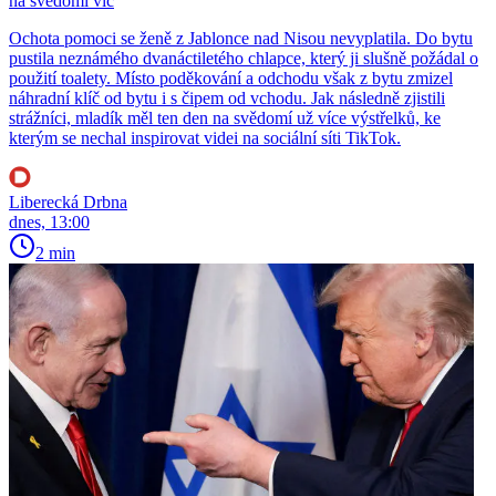
na svědomí víc
Ochota pomoci se ženě z Jablonce nad Nisou nevyplatila. Do bytu
pustila neznámého dvanáctiletého chlapce, který ji slušně požádal o
použití toalety. Místo poděkování a odchodu však z bytu zmizel
náhradní klíč od bytu i s čipem od vchodu. Jak následně zjistili
strážníci, mladík měl ten den na svědomí už více výstřelků, ke
kterým se nechal inspirovat videi na sociální síti TikTok.
Liberecká Drbna
dnes, 13:00
2 min