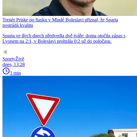
Trenér Priske po fiasku v Mladé Boleslavi přiznal, že Sparta
postrádá kvalitu
Sparta ve třech dnech předvedla dvě tváře: doma otočila zápas s
Lyonem na 2:1, v Boleslavi prohrála 0:2 už do poločasu.
SportyŽivě
dnes, 13:28
3 min