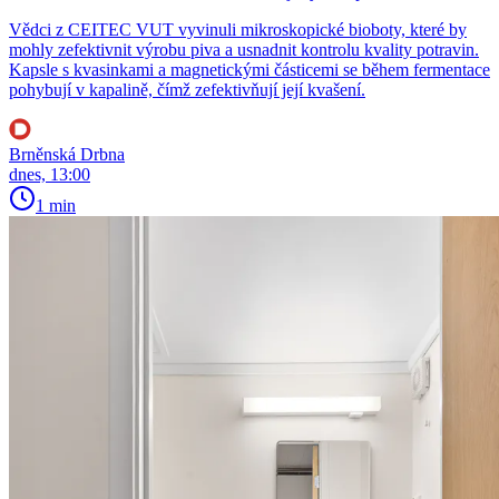
Vědci z CEITEC VUT vyvinuli mikroskopické bioboty, které by
mohly zefektivnit výrobu piva a usnadnit kontrolu kvality potravin.
Kapsle s kvasinkami a magnetickými částicemi se během fermentace
pohybují v kapalině, čímž zefektivňují její kvašení.
Brněnská Drbna
dnes, 13:00
1 min