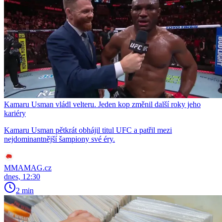
Kamaru Usman vládl velteru. Jeden kop změnil další roky jeho
kariéry
Kamaru Usman pětkrát obhájil titul UFC a patřil mezi
nejdominantnější šampiony své éry.
MMAMAG.cz
dnes, 12:30
2 min