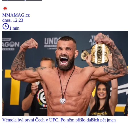
MMAMAG.cz
dnes, 12:23
1 min
Vémola byl první Čech v UFC. Po něm přišlo dalších pět jmen