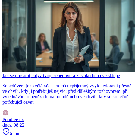
Jak se prosadit, když tvoje sebedůvěra zůstala doma ve sklepě
Sebedůvěra je skvělá věc. Jen má nepříjemný zvyk nedorazit přesně
ve chvíli, kdy ji potřebuješ nejvíc: před důležitým rozhovorem, při
vyjednávání o penězích, na poradě nebo ve chvíli, kdy se konečně
potřebuješ ozvat.
Poudree.cz
dnes, 08:22
6 min