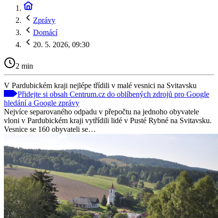
Zprávy
Domácí
20. 5. 2026, 09:30
2 min
V Pardubickém kraji nejlépe třídili v malé vesnici na Svitavsku
Přidejte si obsah Centrum.cz do oblíbených zdrojů pro Google
hledání a Google zprávy
Nejvíce separovaného odpadu v přepočtu na jednoho obyvatele
vloni v Pardubickém kraji vytřídili lidé v Pusté Rybné na Svitavsku.
Vesnice se 160 obyvateli se…