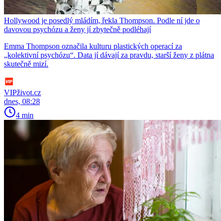
Hollywood je posedlý mládím, řekla Thompson. Podle ní jde o
davovou psychózu a ženy jí zbytečně podléhají
Emma Thompson označila kulturu plastických operací za
„kolektivní psychózu“. Data jí dávají za pravdu, starší ženy z plátna
skutečně mizí.
VIPživot.cz
dnes, 08:28
4 min