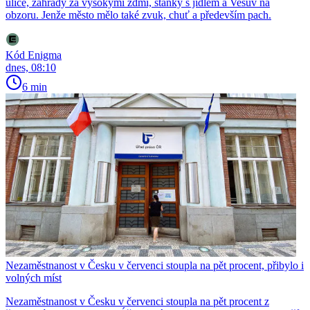
ulice, zahrady za vysokými zdmi, stánky s jídlem a Vesuv na
obzoru. Jenže město mělo také zvuk, chuť a především pach.
Kód Enigma
dnes, 08:10
6 min
Nezaměstnanost v Česku v červenci stoupla na pět procent, přibylo i
volných míst
Nezaměstnanost v Česku v červenci stoupla na pět procent z