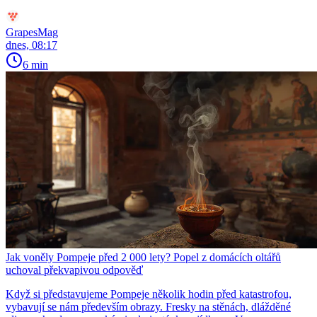
GrapesMag
dnes, 08:17
6 min
Jak voněly Pompeje před 2 000 lety? Popel z domácích oltářů
uchoval překvapivou odpověď
Když si představujeme Pompeje několik hodin před katastrofou,
vybavují se nám především obrazy. Fresky na stěnách, dlážděné