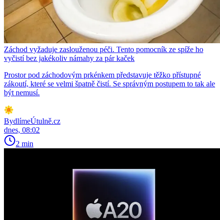
Záchod vyžaduje zaslouženou péči. Tento pomocník ze spíže ho
vyčistí bez jakékoliv námahy za pár kaček
Prostor pod záchodovým prkénkem představuje těžko přístupné
zákoutí, které se velmi špatně čistí. Se správným postupem to tak ale
být nemusí.
BydlímeÚtulně.cz
dnes, 08:02
2 min