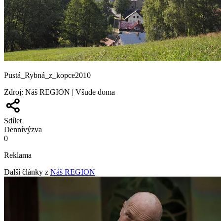
Pustá_Rybná_z_kopce2010
Zdroj
:
Náš REGION | Všude doma
Sdílet
Denní
výzva
0
Reklama
Další články z
Náš REGION