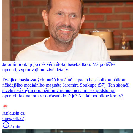
Jaromír Soukup po děsivém útoku baseballkou: Má po těžké
operaci, vyplouvají mrazivé detaily
Dvojice maskovaných mužů brutálně napadla baseballkou pálkou
někdejšího mediálního magnáta Jaromíra Soukupa (57). Ten skončil
s velmi vážnými poraněními v nemocnici a musel podstoupit
operaci. Jak na tom v současné době je? A jaké podnikne kroky?
Aplausin.cz
dnes, 08:27
2 min