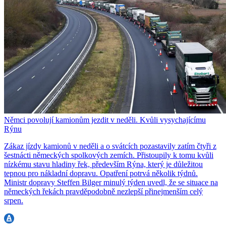
Němci povolují kamionům jezdit v neděli. Kvůli vysychajícímu
Rýnu
Zákaz jízdy kamionů v neděli a o svátcích pozastavily zatím čtyři z
šestnácti německých spolkových zemích. Přistoupily k tomu kvůli
nízkému stavu hladiny řek, především Rýna, který je důležitou
tepnou pro nákladní dopravu. Opatření potrvá několik týdnů.
Ministr dopravy Steffen Bilger minulý týden uvedl, že se situace na
německých řekách pravděpodobně nezlepší přinejmenším celý
srpen.