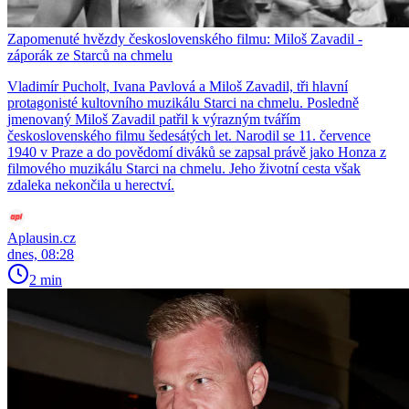
Zapomenuté hvězdy československého filmu: Miloš Zavadil -
záporák ze Starců na chmelu
Vladimír Pucholt, Ivana Pavlová a Miloš Zavadil, tři hlavní
protagonisté kultovního muzikálu Starci na chmelu. Posledně
jmenovaný Miloš Zavadil patřil k výrazným tvářím
československého filmu šedesátých let. Narodil se 11. července
1940 v Praze a do povědomí diváků se zapsal právě jako Honza z
filmového muzikálu Starci na chmelu. Jeho životní cesta však
zdaleka nekončila u herectví.
Aplausin.cz
dnes, 08:28
2 min