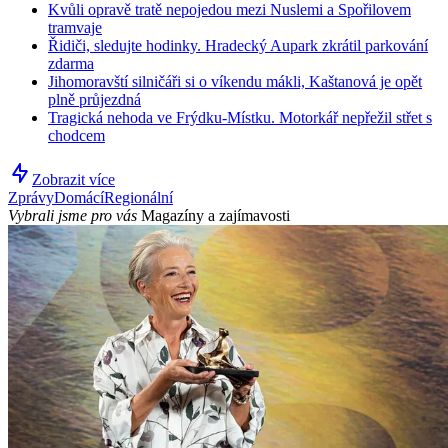
Kvůli opravě tratě nepojedou mezi Nuslemi a Spořilovem
tramvaje
Řidiči, sledujte hodinky. Hradecký Aupark zkrátil parkování
zdarma
Jihomoravští silničáři si o víkendu mákli, Kaštanová je opět
plně průjezdná
Tragická nehoda ve Frýdku-Místku. Motorkář nepřežil střet s
chodcem
Zobrazit více
Zprávy
Domácí
Regionální
Vybrali jsme pro vás
Magazíny a zajímavosti