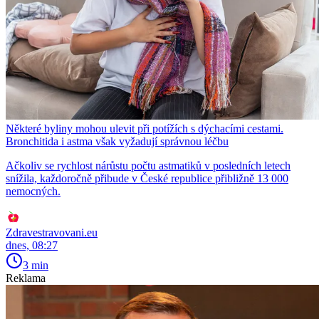
Některé byliny mohou ulevit při potížích s dýchacími cestami.
Bronchitida i astma však vyžadují správnou léčbu
Ačkoliv se rychlost nárůstu počtu astmatiků v posledních letech
snížila, každoročně přibude v České republice přibližně 13 000
nemocných.
Zdravestravovani.eu
dnes, 08:27
3 min
Reklama