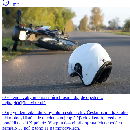
4 min
O víkendu zahynulo na silnících osm lidí, jde o jeden z
nejtragičtějších víkendů
O uplynulém víkendu zahynulo na silnicích v Česku osm lidí, z toho
pět motocyklistů. Jde o jeden z nejtragičtějších víkendů, uvedla v
pondělí na síti X policie. V srpnu dosud při dopravních nehodách
zemřelo 18 lidí, z toho 11 na motocyklech.