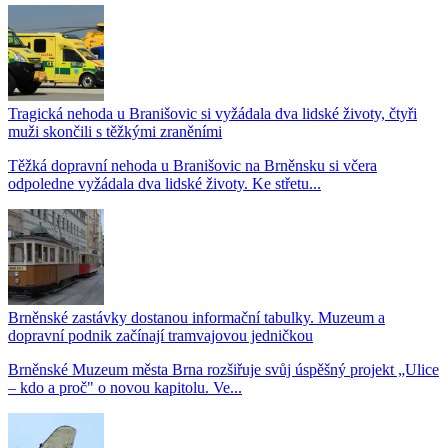
Tragická nehoda u Branišovic si vyžádala dva lidské životy, čtyři
muži skončili s těžkými zraněními
Těžká dopravní nehoda u Branišovic na Brněnsku si včera
odpoledne vyžádala dva lidské životy. Ke střetu...
Brněnské zastávky dostanou informační tabulky. Muzeum a
dopravní podnik začínají tramvajovou jedničkou
Brněnské Muzeum města Brna rozšiřuje svůj úspěšný projekt „Ulice
– kdo a proč" o novou kapitolu. Ve...