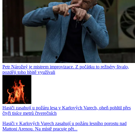
Petr Nárožný je mistrem improvizace. Z počátku to režiséry štvalo,
později toho hbitě využívali
Hasiči zasahují u požáru lesa v Karlových Varech, oheň pohltil přes
čtyři tisíce metrů čtverečních
Hasiči v Karlových Varech zasahují u požáru lesního porostu nad
Mattoni Arenou. Na místě pracuje pět...