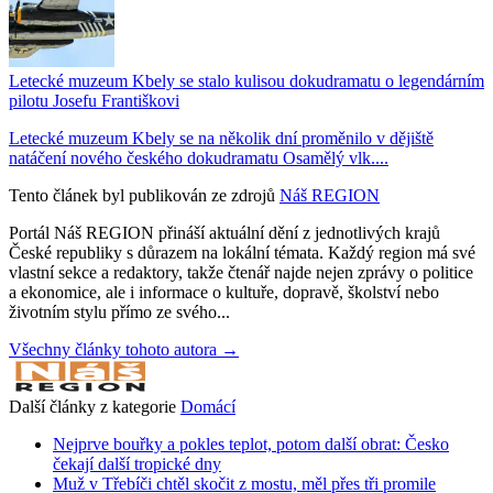
Letecké muzeum Kbely se stalo kulisou dokudramatu o legendárním
pilotu Josefu Františkovi
Letecké muzeum Kbely se na několik dní proměnilo v dějiště
natáčení nového českého dokudramatu Osamělý vlk....
Tento článek byl publikován ze zdrojů
Náš REGION
Portál Náš REGION přináší aktuální dění z jednotlivých krajů
České republiky s důrazem na lokální témata. Každý region má své
vlastní sekce a redaktory, takže čtenář najde nejen zprávy o politice
a ekonomice, ale i informace o kultuře, dopravě, školství nebo
životním stylu přímo ze svého...
Všechny články tohoto autora →
Další články z kategorie
Domácí
Nejprve bouřky a pokles teplot, potom další obrat: Česko
čekají další tropické dny
Muž v Třebíči chtěl skočit z mostu, měl přes tři promile