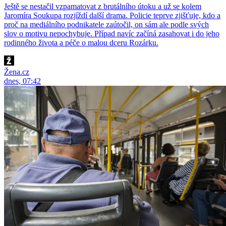
Ještě se nestačil vzpamatovat z brutálního útoku a už se kolem
Jaromíra Soukupa rozjíždí další drama. Policie teprve zjišťuje, kdo a
proč na mediálního podnikatele zaútočil, on sám ale podle svých
slov o motivu nepochybuje. Případ navíc začíná zasahovat i do jeho
rodinného života a péče o malou dceru Rozárku.
Žena.cz
dnes, 07:42