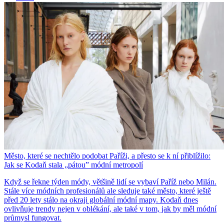
Město, které se nechtělo podobat Paříži, a přesto se k ní přiblížilo:
Jak se Kodaň stala „pátou” módní metropolí
Když se řekne týden módy, většině lidí se vybaví Paříž nebo Milán.
Stále více módních profesionálů ale sleduje také město, které ještě
před 20 lety stálo na okraji globální módní mapy. Kodaň dnes
ovlivňuje trendy nejen v oblékání, ale také v tom, jak by měl módní
průmysl fungovat.