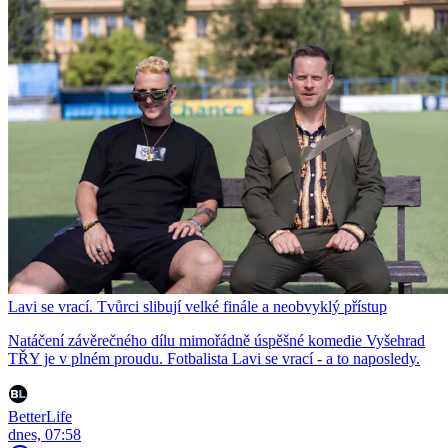
Lavi se vrací. Tvůrci slibují velké finále a neobvyklý přístup
Natáčení závěrečného dílu mimořádně úspěšné komedie Vyšehrad
TŘY je v plném proudu. Fotbalista Lavi se vrací - a to naposledy.
BetterLife
dnes, 07:58