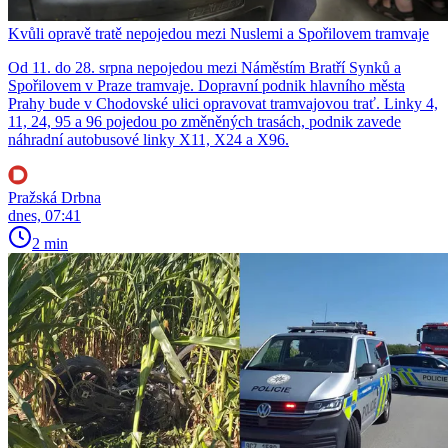
Kvůli opravě tratě nepojedou mezi Nuslemi a Spořilovem tramvaje
Od 11. do 28. srpna nepojedou mezi Náměstím Bratří Synků a
Spořilovem v Praze tramvaje. Dopravní podnik hlavního města
Prahy bude v Chodovské ulici opravovat tramvajovou trať. Linky 4,
11, 24, 95 a 96 pojedou po změněných trasách, podnik zavede
náhradní autobusové linky X11, X24 a X96.
Pražská Drbna
dnes, 07:41
2 min