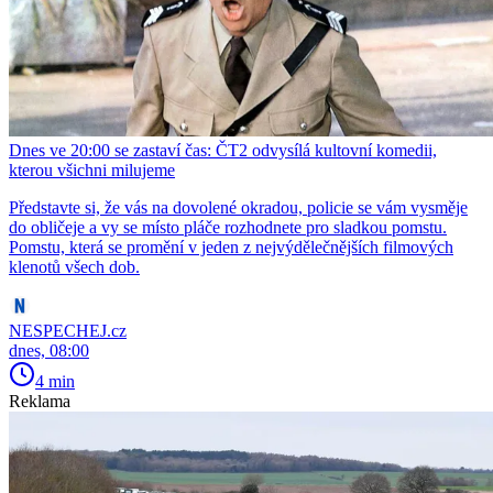
Dnes ve 20:00 se zastaví čas: ČT2 odvysílá kultovní komedii,
kterou všichni milujeme
Představte si, že vás na dovolené okradou, policie se vám vysměje
do obličeje a vy se místo pláče rozhodnete pro sladkou pomstu.
Pomstu, která se promění v jeden z nejvýdělečnějších filmových
klenotů všech dob.
NESPECHEJ.cz
dnes, 08:00
4 min
Reklama