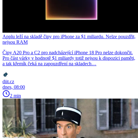
Applu leží na skladě čipy pro iPhone za $1 miliardu. Nelze pouzdřit,
nejsou RAM
Čipy A20 Pro a C2 pro nadcházející iPhone 18 Pro nelze dokončit.
Pro část várky v hodnotě $1 miliardy totiž nejsou k dispozici paměti,
a tak křemík čeká na zapouzdření na skladech…
diit.cz
dnes, 08:00
2 min