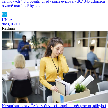
červnových 4,8 procenta. Úřady práce evidovaly 367 346 uchazečů
o zaměstnání, což bylo o...
HN.cz
dnes, 08:10
Reklama
Nezaměstnanost v Česku v červenci stoupla na pět procent, přibylo i