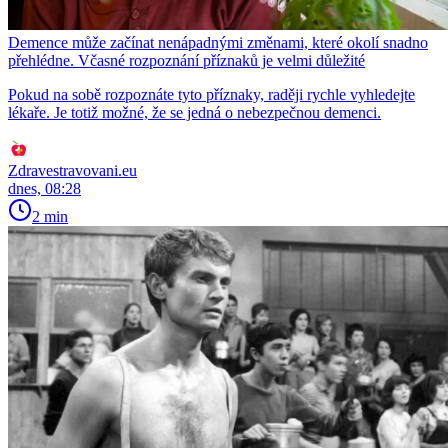
Demence může začínat nenápadnými změnami, které okolí snadno
přehlédne. Včasné rozpoznání příznaků je velmi důležité
Pokud na sobě rozpoznáte tyto příznaky, raději rychle vyhledejte
lékaře. Je totiž možné, že se jedná o nebezpečnou demenci.
Zdravestravovani.eu
dnes, 08:28
2 min