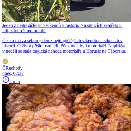
Jeden z nejtragičtějších víkendů v historii. Na silnicích zemřelo 8
lidí, z toho 5 motorkářů
Česko má za sebou jeden z nejtragičtějších víkendů na silnicích v
historii. O život přišlo osm lidí. Pět z nich byli motorkáři. Například
v neděli se stala tragická nehoda motorkáře u Horusic na Táborsku.
ČRnehody
dnes, 07:37
2 min