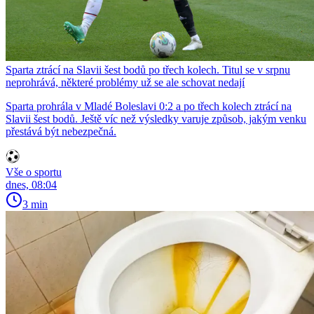
Sparta ztrácí na Slavii šest bodů po třech kolech. Titul se v srpnu
neprohrává, některé problémy už se ale schovat nedají
Sparta prohrála v Mladé Boleslavi 0:2 a po třech kolech ztrácí na
Slavii šest bodů. Ještě víc než výsledky varuje způsob, jakým venku
přestává být nebezpečná.
Vše o sportu
dnes, 08:04
3 min