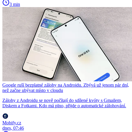
3 min
Google ruší bezplatné zálohy na Androidu. Zbývá už jenom pár dní,
než začne ubývat místo v cloudu
Zálohy z Androidu se nově počítají do sdílené kvóty s Gmailem,
Diskem a Fotkami. Kdo má plno, přijde o automatické zálohování.
Mobify.cz
dnes, 07:46