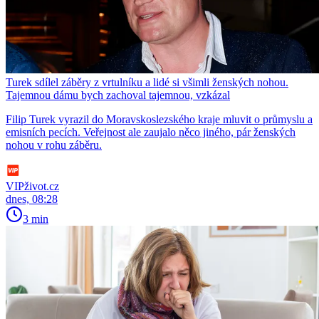
Turek sdílel záběry z vrtulníku a lidé si všimli ženských nohou.
Tajemnou dámu bych zachoval tajemnou, vzkázal
Filip Turek vyrazil do Moravskoslezského kraje mluvit o průmyslu a
emisních pecích. Veřejnost ale zaujalo něco jiného, pár ženských
nohou v rohu záběru.
VIPživot.cz
dnes, 08:28
3 min