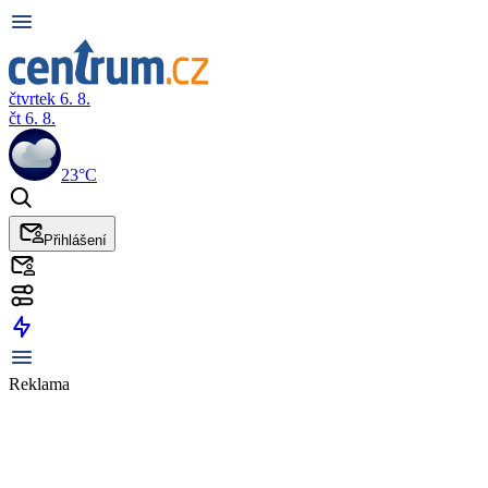
čtvrtek 6. 8.
čt 6. 8.
23°C
Přihlášení
Reklama