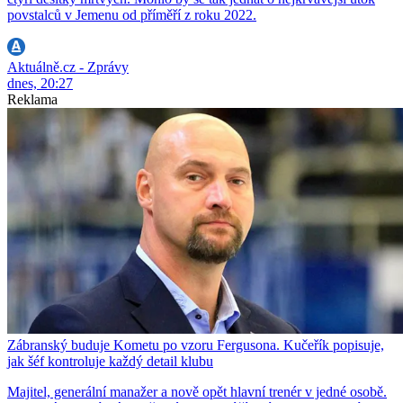
povstalců v Jemenu od příměří z roku 2022.
Aktuálně.cz - Zprávy
dnes, 20:27
Reklama
Zábranský buduje Kometu po vzoru Fergusona. Kučeřík popisuje,
jak šéf kontroluje každý detail klubu
Majitel, generální manažer a nově opět hlavní trenér v jedné osobě.