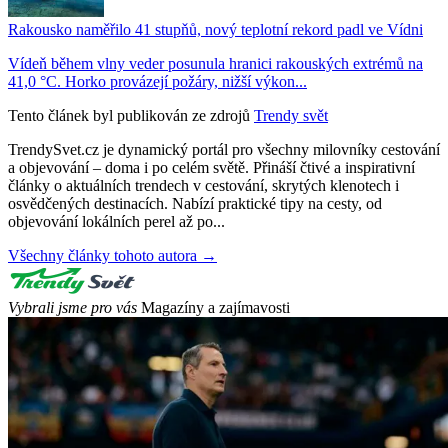
Rakousko naměřilo 41 stupňů, nový teplotní rekord padl ve Vídni
Vídeň během vlny veder posunula hranici rakouských extrémů na
41,0 °C. Horko provázejí požáry, nižší výkon...
Tento článek byl publikován ze zdrojů
Trendy svět
TrendySvet.cz je dynamický portál pro všechny milovníky cestování
a objevování – doma i po celém světě. Přináší čtivé a inspirativní
články o aktuálních trendech v cestování, skrytých klenotech i
osvědčených destinacích. Nabízí praktické tipy na cesty, od
objevování lokálních perel až po...
Všechny články tohoto autora →
Vybrali jsme pro vás
Magazíny a zajímavosti