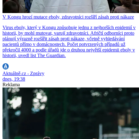
V Kongu hrozí mutace eboly, zdravotníci rozšíří zásah proti nákaze
Virus eboly, který v Kongu způsobuje jednu z nejhorších epidemií v
historii, by mohl mutovat, varují zdravotníci. Afričtí odborníci proto
plánují výrazně rozšířit zásah proti nákaze, včetně vyhledávání
pacientů přímo v domácnostech. Počet potvrzených případů už
překročil 4000 a podle úřadů jde o druhou největší epidemii eboly v
historii, uvedl list The Guardian.
Aktuálně.cz - Zprávy
dnes, 19:38
Reklama