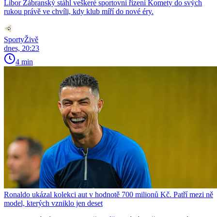
Libor Zábranský stáhl veškeré sportovní řízení Komety do svých
rukou právě ve chvíli, kdy klub míří do nové éry.
SportyŽivě
dnes, 20:23
4 min
Ronaldo ukázal kolekci aut v hodnotě 700 milionů Kč. Patří mezi ně
model, kterých vzniklo jen deset