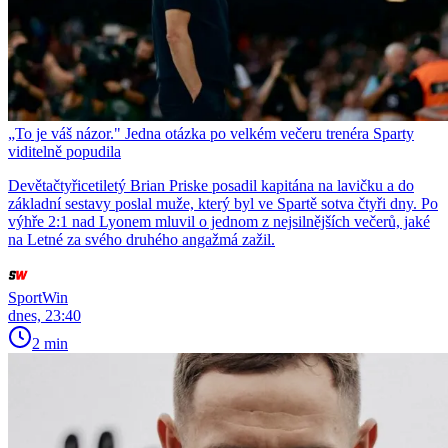
„To je váš názor." Jedna otázka po velkém večeru trenéra Sparty
viditelně popudila
Devětačtyřicetiletý Brian Priske posadil kapitána na lavičku a do
základní sestavy poslal muže, který byl ve Spartě sotva čtyři dny. Po
výhře 2:1 nad Lyonem mluvil o jednom z nejsilnějších večerů, jaké
na Letné za svého druhého angažmá zažil.
SportWin
dnes, 23:40
2 min