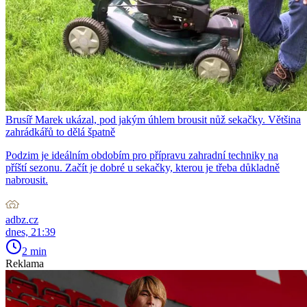
Brusíř Marek ukázal, pod jakým úhlem brousit nůž sekačky. Většina
zahrádkářů to dělá špatně
Podzim je ideálním obdobím pro přípravu zahradní techniky na
příští sezonu. Začít je dobré u sekačky, kterou je třeba důkladně
nabrousit.
adbz.cz
dnes, 21:39
2 min
Reklama