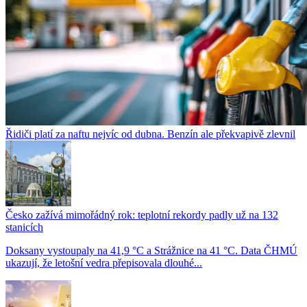
Řidiči platí za naftu nejvíc od dubna. Benzín ale překvapivě zlevnil
Česko zažívá mimořádný rok: teplotní rekordy padly už na 132
stanicích
Doksany vystoupaly na 41,9 °C a Strážnice na 41 °C. Data ČHMÚ
ukazují, že letošní vedra přepisovala dlouhé...