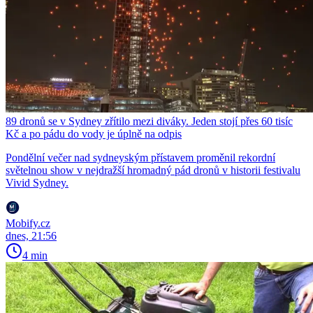
89 dronů se v Sydney zřítilo mezi diváky. Jeden stojí přes 60 tisíc
Kč a po pádu do vody je úplně na odpis
Pondělní večer nad sydneyským přístavem proměnil rekordní
světelnou show v nejdražší hromadný pád dronů v historii festivalu
Vivid Sydney.
Mobify.cz
dnes, 21:56
4 min