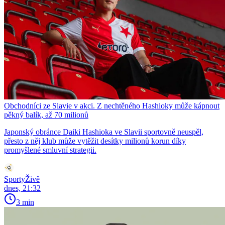
Obchodníci ze Slavie v akci. Z nechtěného Hashioky může kápnout
pěkný balík, až 70 milionů
Japonský obránce Daiki Hashioka ve Slavii sportovně neuspěl,
přesto z něj klub může vytěžit desítky milionů korun díky
promyšlené smluvní strategii.
SportyŽivě
dnes, 21:32
3 min