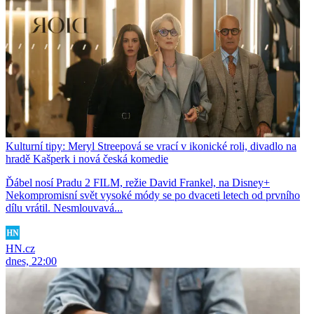
Kulturní tipy: Meryl Streepová se vrací v ikonické roli, divadlo na
hradě Kašperk i nová česká komedie
Ďábel nosí Pradu 2 FILM, režie David Frankel, na Disney+
Nekompromisní svět vysoké módy se po dvaceti letech od prvního
dílu vrátil. Nesmlouvavá...
HN.cz
dnes, 22:00