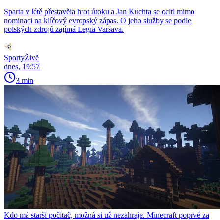
Sparta v létě přestavěla hrot útoku a Jan Kuchta se ocitl mimo
nominaci na klíčový evropský zápas. O jeho služby se podle
polských zdrojů zajímá Legia Varšava.
SportyŽivě
dnes, 19:57
3 min
Kdo má starší počítač, možná si už nezahraje. Minecraft poprvé za