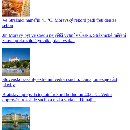
Ve Strážnici naměřili 41 °C. Moravský rekord padl třetí den za
sebou
Jih Moravy byl ve středu největší výhní v Česku. Strážnické měření
znovu překročilo čtyřicítku, data však...
Slovensko zasáhly extrémní vedra i sucho. Dunaj omezuje část
plavby
Bratislava přepsala teplotní rekord hodnotou 40,6 °C. Vedra
doprovází rozsáhlé sucho a nízká voda na Dunaji...