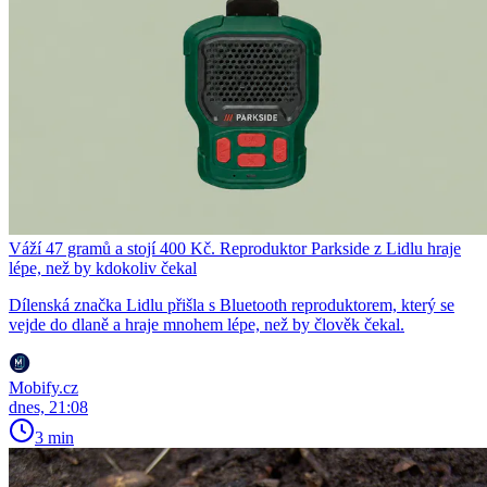
Váží 47 gramů a stojí 400 Kč. Reproduktor Parkside z Lidlu hraje
lépe, než by kdokoliv čekal
Dílenská značka Lidlu přišla s Bluetooth reproduktorem, který se
vejde do dlaně a hraje mnohem lépe, než by člověk čekal.
Mobify.cz
dnes, 21:08
3 min