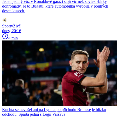
Jeden jediný vůz v Ronaldově garáži stojí víc než zbytek sbírky
dohromady. Je to Bugatti, které automobilka vyrobila v pouhých
deseti kusech.
SportyŽivě
dnes, 20:16
4 min
Kuchta se nevešel ani na Lyon a po příchodu Brunese je blízko
odchodu. Sparta jedná s Legií Varšava