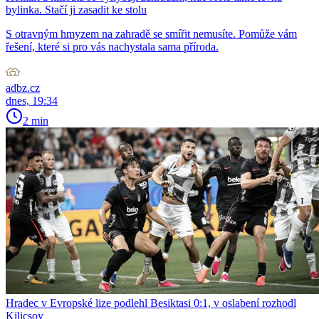
bylinka. Stačí ji zasadit ke stolu
S otravným hmyzem na zahradě se smířit nemusíte. Pomůže vám
řešení, které si pro vás nachystala sama příroda.
adbz.cz
dnes, 19:34
2 min
Hradec v Evropské lize podlehl Besiktasi 0:1, v oslabení rozhodl
Kilicsoy