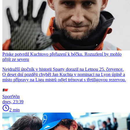
Priske potvrdil Kuchtovo přeřazení k béčku. Rozuzlení by mohlo
přijít ze severu
Nejdražší útočník v historii Sparty dorazil na Letnou 25. července.
O deset dní později chyběl Jan Kuchta v nominaci na Lyon úplně a
místo přípravy na Ligu mistrů odjel trénovat s třetiligovou rezervou.
SportWin
dnes, 23:39
2 min