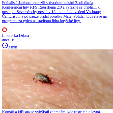
Fotbalisté Jablonce porazili v úvodním utkání 3. předkola
Konferenční ligy RFS Riga doma 2:0 a výrazně se přiblížili k
postupu. Severočechy poslal v 18. minutě do vedení Vachtang
Čanturišvili a po pauze přidal pojistku Matěj Polidar. Odveta je na
programu za týden na stadionu lídra lotyšské ligy.
Liberecká Drbna
dnes, 19:35
3 min
Komáři a klíšťata se vyhýbají zahradám, kde roste tahle levná