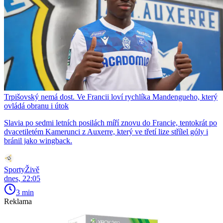
Trpišovský nemá dost. Ve Francii loví rychlíka Mandengueho, který
ovládá obranu i útok
Slavia po sedmi letních posilách míří znovu do Francie, tentokrát po
dvacetiletém Kamerunci z Auxerre, který ve třetí lize střílel góly i
bránil jako wingback.
SportyŽivě
dnes, 22:05
3 min
Reklama