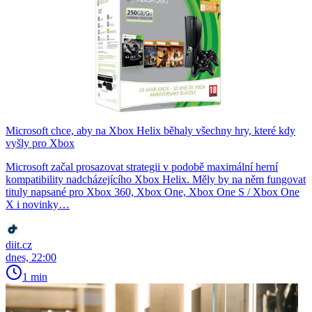
Microsoft chce, aby na Xbox Helix běhaly všechny hry, které kdy
vyšly pro Xbox
Microsoft začal prosazovat strategii v podobě maximální herní
kompatibility nadcházejícího Xbox Helix. Měly by na něm fungovat
tituly napsané pro Xbox 360, Xbox One, Xbox One S / Xbox One
X i novinky…
diit.cz
dnes, 22:00
1 min