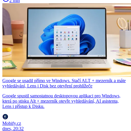
2 min
Google se usadil přímo ve Windows. Stačí ALT + mezerník a máte
vyhledávání, Lens i Disk bez otevření prohlížeče
Google spustil samostatnou desktopovou aplikaci pro Windows,
která po stisku Alt + mezerník otevře vyhledávání, AI asistenta,
Lens i přístup k Disku.
Mobify.cz
dnes, 20:32