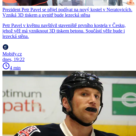
Prezident Petr Pavel se přijel podívat na nový kostel v Neratovicích.
Vzniká 3D tiskem a uvnitř bude lezecká stěna
Petr Pavel v květnu navštívil staveniště prvního kostela v Česku,
jehož věž má vzniknout 3D tiskem betonu. Součástí věže bude i
lezecká stěna.
Mobify.cz
dnes, 19:22
4 min