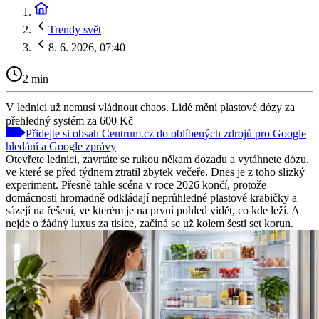
Trendy svět
8. 6. 2026, 07:40
2 min
V lednici už nemusí vládnout chaos. Lidé mění plastové dózy za
přehledný systém za 600 Kč
Přidejte si obsah Centrum.cz do oblíbených zdrojů pro Google
hledání a Google zprávy
Otevřete lednici, zavrtáte se rukou někam dozadu a vytáhnete dózu,
ve které se před týdnem ztratil zbytek večeře. Dnes je z toho slizký
experiment. Přesně tahle scéna v roce 2026 končí, protože
domácnosti hromadně odkládají neprůhledné plastové krabičky a
sázejí na řešení, ve kterém je na první pohled vidět, co kde leží. A
nejde o žádný luxus za tisíce, začíná se už kolem šesti set korun.