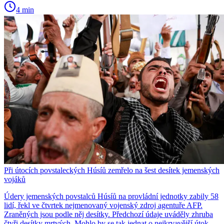
4 min
Při útocích povstaleckých Húsíů zemřelo na šest desítek jemenských
vojáků
Údery jemenských povstalců Húsíů na provládní jednotky zabily 58
lidí, řekl ve čtvrtek nejmenovaný vojenský zdroj agentuře AFP.
Zraněných jsou podle něj desítky. Předchozí údaje uváděly zhruba
čtyři desítky mrtvých. Mohlo by se tak jednat o nejkrvavější útok