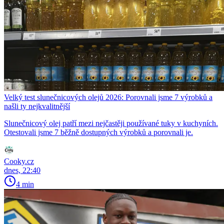
Velký test slunečnicových olejů 2026: Porovnali jsme 7 výrobků a
našli ty nejkvalitnější
Slunečnicový olej patří mezi nejčastěji používané tuky v kuchyních.
Otestovali jsme 7 běžně dostupných výrobků a porovnali je.
Cooky.cz
dnes, 22:40
4 min