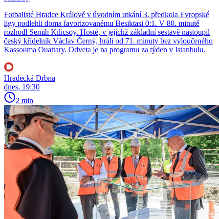
Fotbalisté Hradce Králové v úvodním utkání 3. předkola Evropské
ligy podlehli doma favorizovanému Besiktasi 0:1. V 80. minutě
rozhodl Semih Kilicsoy. Hosté, v jejichž základní sestavě nastoupil
český křídelník Václav Černý, hráli od 71. minuty bez vyloučeného
Kassouma Ouattary. Odveta je na programu za týden v Istanbulu.
Hradecká Drbna
dnes, 19:30
2 min