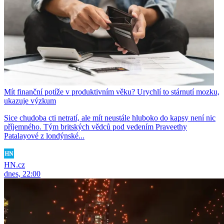
Mít finanční potíže v produktivním věku? Urychlí to stárnutí mozku,
ukazuje výzkum
Sice chudoba cti netratí, ale mít neustále hluboko do kapsy není nic
příjemného. Tým britských vědců pod vedením Praveethy
Patalayové z londýnské...
HN.cz
dnes, 22:00