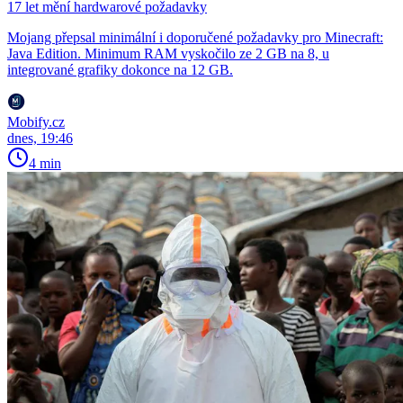
17 let mění hardwarové požadavky
Mojang přepsal minimální i doporučené požadavky pro Minecraft:
Java Edition. Minimum RAM vyskočilo ze 2 GB na 8, u
integrované grafiky dokonce na 12 GB.
Mobify.cz
dnes, 19:46
4 min