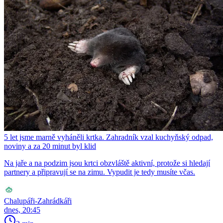
5 let jsme marně vyháněli krtka. Zahradník vzal kuchyňský odpad,
noviny a za 20 minut byl klid
Na jaře a na podzim jsou krtci obzvláště aktivní, protože si hledají
partnery a připravují se na zimu. Vypudit je tedy musíte včas.
Chalupáři-Zahrádkáři
dnes, 20:45