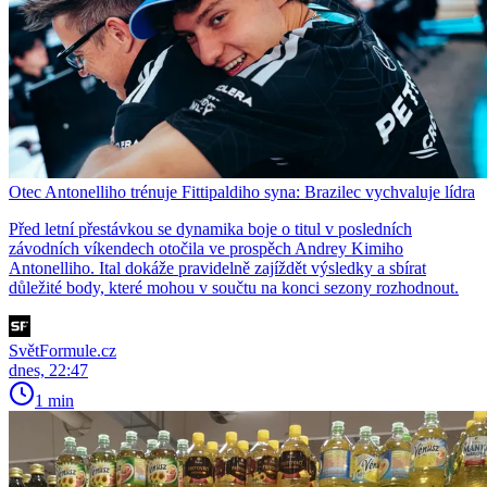
Otec Antonelliho trénuje Fittipaldiho syna: Brazilec vychvaluje lídra
Před letní přestávkou se dynamika boje o titul v posledních
závodních víkendech otočila ve prospěch Andrey Kimiho
Antonelliho. Ital dokáže pravidelně zajíždět výsledky a sbírat
důležité body, které mohou v součtu na konci sezony rozhodnout.
SvětFormule.cz
dnes, 22:47
1 min