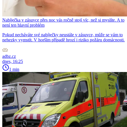
Nabíječka v zásuvce přes noc vás ročně stojí víc, než si myslíte. A to
není ten hlavní problém
Pokud necháváte své nabíječky neustále v zásuvce, může se vám to
nehezky vymstít. V horším případě hrozí i riziko požáru domácnosti.
adbz.cz
dnes, 16:25
1 min