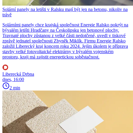
Solární panely na letišti v Ralsku mají být jen na betonu, nikoliv na
trávě
Solárními panely chce krajská společnost Energie Ralsko pokrýt na
bývalém letišti Hradčany na Českolipsku jen betonové plochy.
Travnaté plochy zůstanou z velké části nedotčené, uvedl v tiskové
zprávě jednatel společnosti Zbyněk Miklík. Firmu Energie Ralsko
založil Liberecký kraj koncem roku 2024. Jejím úkolem je příprava
stavby velké fotovoltaické elektrárny v bývalém vojenském
prostoru, kraji má zajistit energetickou soběstačnost.
Liberecká Drbna
dnes, 16:00
2 min