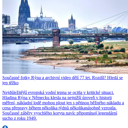
Současné fotky Rýna a archivní video dělí 77 let. Rozdíl? Hledá se
jen těžko
Nejdůležitější evropská vodní tepna se ocitla v kritické situaci.
Hladina Rýna v Německu klesla na nejnižší úroveň v historii
měření, nákladní lodě mohou plout jen s pětinou běžného nákladu a
cena přepravy během několika týdnů několikanásobně vzrostla.
Současné záběry vyschlého koryta navíc připomínají legendární
sucho z roku 1949.