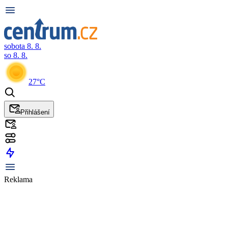
sobota 8. 8.
so 8. 8.
27°C
Přihlášení
Reklama