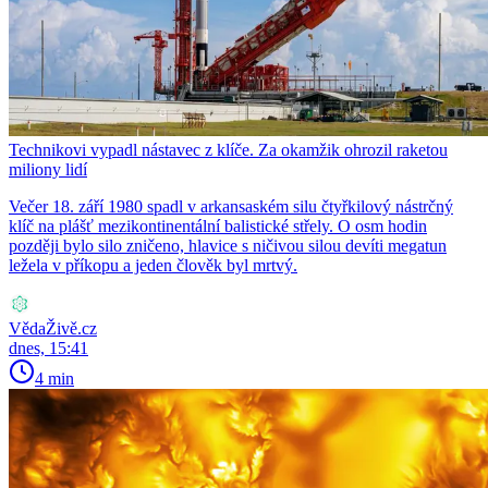
Technikovi vypadl nástavec z klíče. Za okamžik ohrozil raketou
miliony lidí
Večer 18. září 1980 spadl v arkansaském silu čtyřkilový nástrčný
klíč na plášť mezikontinentální balistické střely. O osm hodin
později bylo silo zničeno, hlavice s ničivou silou devíti megatun
ležela v příkopu a jeden člověk byl mrtvý.
VědaŽivě.cz
dnes, 15:41
4 min