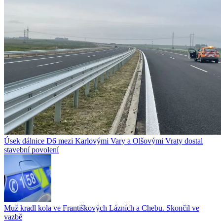
Úsek dálnice D6 mezi Karlovými Vary a Olšovými Vraty dostal
stavební povolení
Muž kradl kola ve Františkových Lázních a Chebu. Skončil ve
vazbě