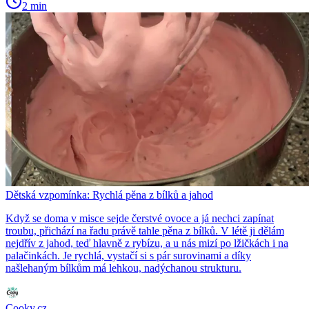
2 min
Dětská vzpomínka: Rychlá pěna z bílků a jahod
Když se doma v misce sejde čerstvé ovoce a já nechci zapínat
troubu, přichází na řadu právě tahle pěna z bílků. V létě ji dělám
nejdřív z jahod, teď hlavně z rybízu, a u nás mizí po lžičkách i na
palačinkách. Je rychlá, vystačí si s pár surovinami a díky
našlehaným bílkům má lehkou, nadýchanou strukturu.
Cooky.cz