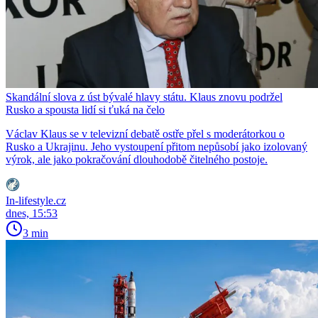
Skandální slova z úst bývalé hlavy státu. Klaus znovu podržel
Rusko a spousta lidí si ťuká na čelo
Václav Klaus se v televizní debatě ostře přel s moderátorkou o
Rusko a Ukrajinu. Jeho vystoupení přitom nepůsobí jako izolovaný
výrok, ale jako pokračování dlouhodobě čitelného postoje.
In-lifestyle.cz
dnes, 15:53
3 min