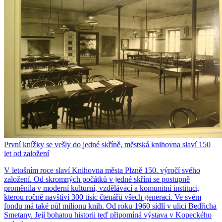
První knížky se vešly do jedné skříně, městská knihovna slaví 150
let od založení
V letošním roce slaví Knihovna města Plzně 150. výročí svého
založení. Od skromných počátků v jedné skříni se postupně
proměnila v moderní kulturní, vzdělávací a komunitní instituci,
kterou ročně navštíví 300 tisíc čtenářů všech generací. Ve svém
fondu má také půl milionu knih. Od roku 1960 sídlí v ulici Bedřicha
Smetany. Její bohatou historii teď připomíná výstava v Kopeckého