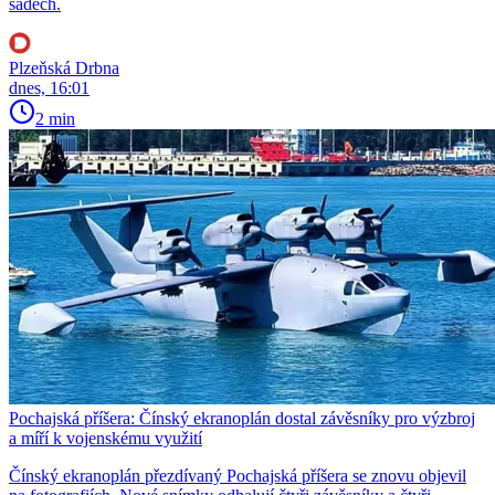
sadech.
Plzeňská Drbna
dnes, 16:01
2 min
Pochajská příšera: Čínský ekranoplán dostal závěsníky pro výzbroj
a míří k vojenskému využití
Čínský ekranoplán přezdívaný Pochajská příšera se znovu objevil