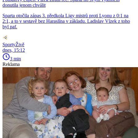
donutila jenom chválit
Sparta otočila zápas 3. předkola Ligy mistrů proti Lyonu z 0:1 na
2:1, a to v sestavě bez Haraslína v základu. Ladislav Vízek z toho
byl paf.
SportyŽivě
dnes, 15:12
3 min
Reklama