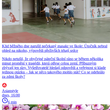
Klid běžného dne narušil nečekaný masakr ve škole: Útočník nebral
ohled na nikoho, výpovědi přeživších trhají srdce
Nikdo netušil, že obyčejné páteční školní ráno se během několika
minut promění v tragédii, která otřese celou zemí. Příbuzným
zbývají jen slzy. Vyšetřovatelé hledají odpovědi a veřejnost si klade
jedinou otázku – Jak se něco takového mohlo stát? Co se odehrálo
za zdmi školy?
Asianstyle
dnes, 16:00
6 min