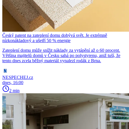
Český patent na zateplení domu dobývá svět. Je extrémně
nízkonákladový a ušetří 50 % energie
Zateplení domu může snížit náklady za vytápění až o 60 procent.
Většina majitelů domů v Česku sahá po polystyrenu, aniž tuší, že
tento dnes zcela běžný materiál vynalezl rodák z Brna.
NESPECHEJ.cz
dnes, 16:00
2 min