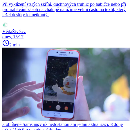
Při vyklízení starých skříní, duchnových truhlic po babičce nebo při
prohrabávání zásob na chalupě narážíme velmi často na textil, který
ležel desítky let netknutý.
VědaŽivě.cz
dnes, 15:17
2 min
3 oblíbené Samsungy už nedostanou ani jednu aktualizaci. Kdo je
má, vážně tím riskuje každý den