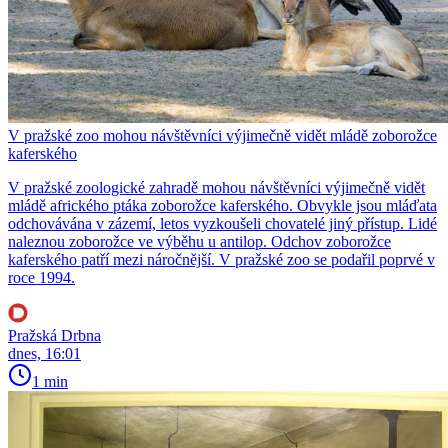
V pražské zoo mohou návštěvníci výjimečně vidět mládě zoborožce
kaferského
V pražské zoologické zahradě mohou návštěvníci výjimečně vidět
mládě afrického ptáka zoborožce kaferského. Obvykle jsou mláďata
odchovávána v zázemí, letos vyzkoušeli chovatelé jiný přístup. Lidé
naleznou zoborožce ve výběhu u antilop. Odchov zoborožce
kaferského patří mezi náročnější. V pražské zoo se podařil poprvé v
roce 1994.
Pražská Drbna
dnes, 16:01
1 min