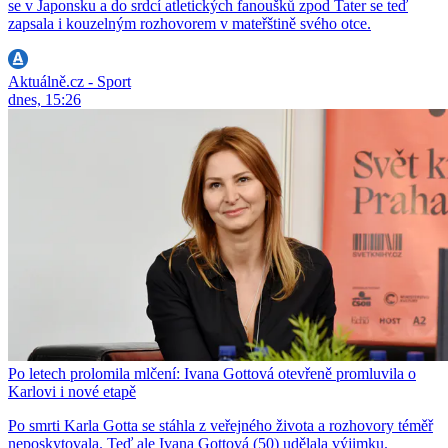
se v Japonsku a do srdcí atletických fanoušků zpod Tater se teď
zapsala i kouzelným rozhovorem v mateřštině svého otce.
Aktuálně.cz - Sport
dnes, 15:26
Po letech prolomila mlčení: Ivana Gottová otevřeně promluvila o
Karlovi i nové etapě
Po smrti Karla Gotta se stáhla z veřejného života a rozhovory téměř
neposkytovala. Teď ale Ivana Gottová (50) udělala výjimku.