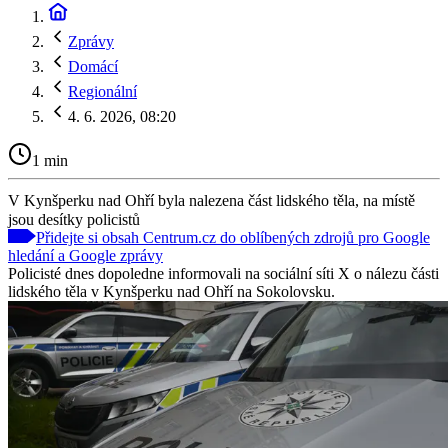
Zprávy
Domácí
Regionální
4. 6. 2026, 08:20
1 min
V Kynšperku nad Ohří byla nalezena část lidského těla, na místě
jsou desítky policistů
Přidejte si obsah Centrum.cz do oblíbených zdrojů pro Google
hledání a Google zprávy
Policisté dnes dopoledne informovali na sociální síti X o nálezu části
lidského těla v Kynšperku nad Ohří na Sokolovsku.