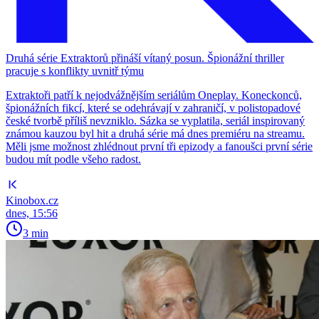
Druhá série Extraktorů přináší vítaný posun. Špionážní thriller
pracuje s konflikty uvnitř týmu
Extraktoři patří k nejodvážnějším seriálům Oneplay. Koneckonců,
špionážních fikcí, které se odehrávají v zahraničí, v polistopadové
české tvorbě příliš nevzniklo. Sázka se vyplatila, seriál inspirovaný
známou kauzou byl hit a druhá série má dnes premiéru na streamu.
Měli jsme možnost zhlédnout první tři epizody a fanoušci první série
budou mít podle všeho radost.
Kinobox.cz
dnes, 15:56
3 min