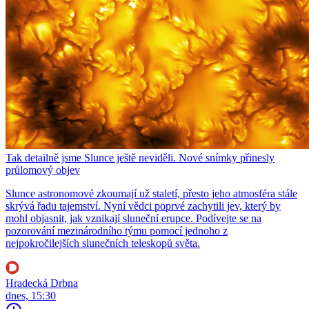
Tak detailně jsme Slunce ještě neviděli. Nové snímky přinesly
průlomový objev
Slunce astronomové zkoumají už staletí, přesto jeho atmosféra stále
skrývá řadu tajemství. Nyní vědci poprvé zachytili jev, který by
mohl objasnit, jak vznikají sluneční erupce. Podívejte se na
pozorování mezinárodního týmu pomocí jednoho z
nejpokročilejších slunečních teleskopů světa.
Hradecká Drbna
dnes, 15:30