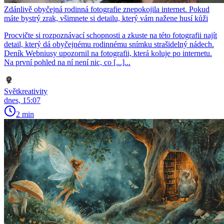
Zdánlivě obyčejná rodinná fotografie znepokojila internet. Pokud
máte bystrý zrak, všimnete si detailu, který vám nažene husí kůži
Procvičte si rozpoznávací schopnosti a zkuste na této fotografii najít
detail, který dá obyčejnému rodinnému snímku strašidelný nádech.
Deník Webniusy upozornil na fotografii, která koluje po internetu.
Na první pohled na ní není nic, co [...]...
Světkreativity
dnes, 15:07
2 min