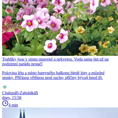
Truhlíky jsou v srpnu unavené a nekvetou. Voda sama jim už na
podzimní parádu nestačí
Polovina léta a místo barevného balkonu bledé listy a prázdné
stonky. Příčinou většinou není sucho; příčiny bývají hned tři.
Chalupáři-Zahrádkáři
dnes, 15:58
4 min