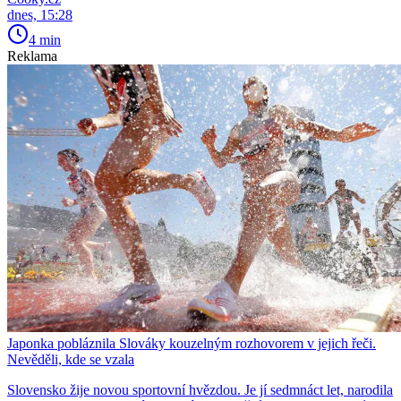
dnes, 15:28
4 min
Reklama
Japonka pobláznila Slováky kouzelným rozhovorem v jejich řeči.
Nevěděli, kde se vzala
Slovensko žije novou sportovní hvězdou. Je jí sedmnáct let, narodila