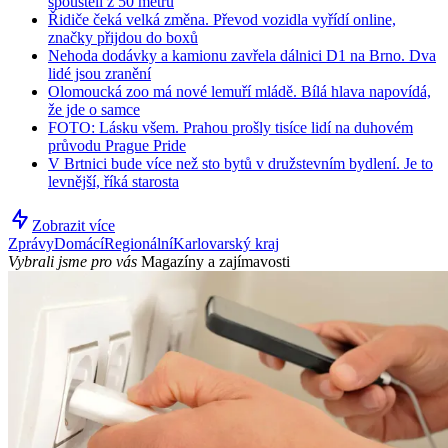
spouštěli z 50 metrů
Řidiče čeká velká změna. Převod vozidla vyřídí online,
značky přijdou do boxů
Nehoda dodávky a kamionu zavřela dálnici D1 na Brno. Dva
lidé jsou zranění
Olomoucká zoo má nové lemuří mládě. Bílá hlava napovídá,
že jde o samce
FOTO: Lásku všem. Prahou prošly tisíce lidí na duhovém
průvodu Prague Pride
V Brtnici bude více než sto bytů v družstevním bydlení. Je to
levnější, říká starosta
Zobrazit více
Zprávy
Domácí
Regionální
Karlovarský kraj
Vybrali jsme pro vás
Magazíny a zajímavosti