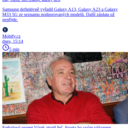
Samsung definitivně vyřadil Galaxy A13, Galaxy A23 a Galaxy
M33 5G ze seznamu podporovaných modelů. Další záplata už
nepřijde.
Mobify.cz
dnes, 15:14
5 min
Fotbalový expert Vízek ztratil řeč. Sparta ho svým výkonem