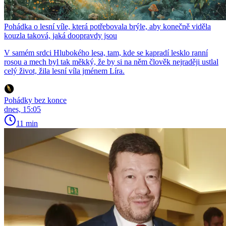
Pohádka o lesní víle, která potřebovala brýle, aby konečně viděla
kouzla taková, jaká doopravdy jsou
V samém srdci Hlubokého lesa, tam, kde se kapradí lesklo ranní
rosou a mech byl tak měkký, že by si na něm člověk nejraději ustlal
celý život, žila lesní víla jménem Líra.
Pohádky bez konce
dnes, 15:05
11 min