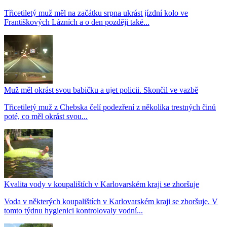
Třicetiletý muž měl na začátku srpna ukrást jízdní kolo ve
Františkových Lázních a o den později také...
Muž měl okrást svou babičku a ujet policii. Skončil ve vazbě
Třicetiletý muž z Chebska čelí podezření z několika trestných činů
poté, co měl okrást svou...
Kvalita vody v koupalištích v Karlovarském kraji se zhoršuje
Voda v některých koupalištích v Karlovarském kraji se zhoršuje. V
tomto týdnu hygienici kontrolovaly vodní...