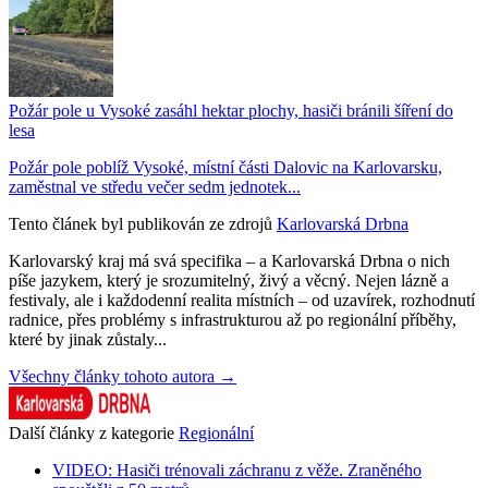
Požár pole u Vysoké zasáhl hektar plochy, hasiči bránili šíření do
lesa
Požár pole poblíž Vysoké, místní části Dalovic na Karlovarsku,
zaměstnal ve středu večer sedm jednotek...
Tento článek byl publikován ze zdrojů
Karlovarská Drbna
Karlovarský kraj má svá specifika – a Karlovarská Drbna o nich
píše jazykem, který je srozumitelný, živý a věcný. Nejen lázně a
festivaly, ale i každodenní realita místních – od uzavírek, rozhodnutí
radnice, přes problémy s infrastrukturou až po regionální příběhy,
které by jinak zůstaly...
Všechny články tohoto autora →
Další články z kategorie
Regionální
VIDEO: Hasiči trénovali záchranu z věže. Zraněného