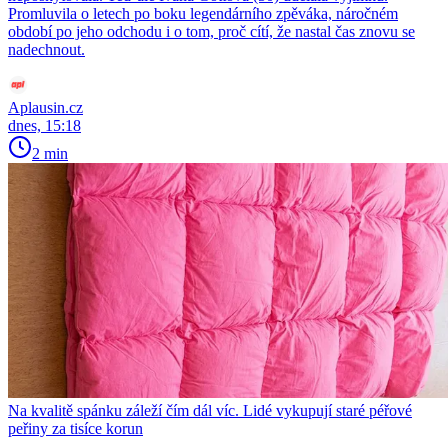
Promluvila o letech po boku legendárního zpěváka, náročném
období po jeho odchodu i o tom, proč cítí, že nastal čas znovu se
nadechnout.
Aplausin.cz
dnes, 15:18
2 min
Na kvalitě spánku záleží čím dál víc. Lidé vykupují staré péřové
peřiny za tisíce korun