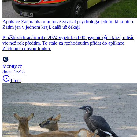
Aplikace Záchranka umí nově zavolat psychologa jedním kliknutím.
Zatím jen v jednom kraji, další už čekají
Pražští záchranáři roku 2024 vyjeli k 6 000 psychických krizí, o tisíc
víc než rok předtím. To stálo za rozhodnutím přidat do aplikace
Záchranka novou funkci.
Mobify.cz
dnes, 16:18
4 min