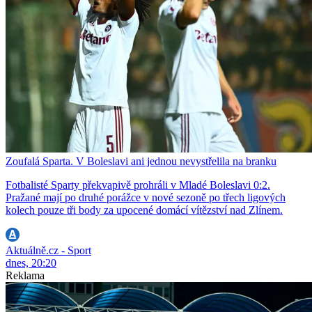
Zoufalá Sparta. V Boleslavi ani jednou nevystřelila na branku
Fotbalisté Sparty překvapivě prohráli v Mladé Boleslavi 0:2.
Pražané mají po druhé porážce v nové sezoně po třech ligových
kolech pouze tři body za upocené domácí vítězství nad Zlínem.
Aktuálně.cz - Sport
dnes, 20:20
Reklama