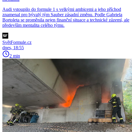
Audi vstoupilo do formule 1 s velkými ambicemi a jeho příchod
znamenal pro bývalý tým Sauber zásadní změnu. Podle Gabriela
Bortoleta se proměnila nejen finanční situace a technické zázemí, ale
především mentalita celého týmu.
SvětFormule.cz
dnes, 18:55
2 min