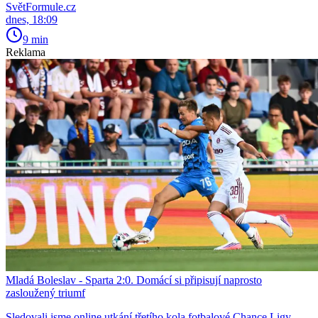
SvětFormule.cz
dnes, 18:09
9 min
Reklama
Mladá Boleslav - Sparta 2:0. Domácí si připisují naprosto
zasloužený triumf
Sledovali jsme online utkání třetího kola fotbalové Chance Ligy