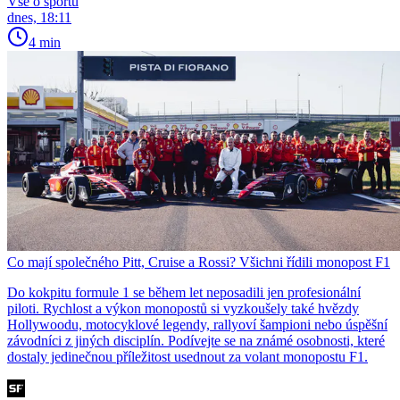
Vše o sportu
dnes, 18:11
4 min
Co mají společného Pitt, Cruise a Rossi? Všichni řídili monopost F1
Do kokpitu formule 1 se během let neposadili jen profesionální
piloti. Rychlost a výkon monopostů si vyzkoušely také hvězdy
Hollywoodu, motocyklové legendy, rallyoví šampioni nebo úspěšní
závodníci z jiných disciplín. Podívejte se na známé osobnosti, které
dostaly jedinečnou příležitost usednout za volant monopostu F1.