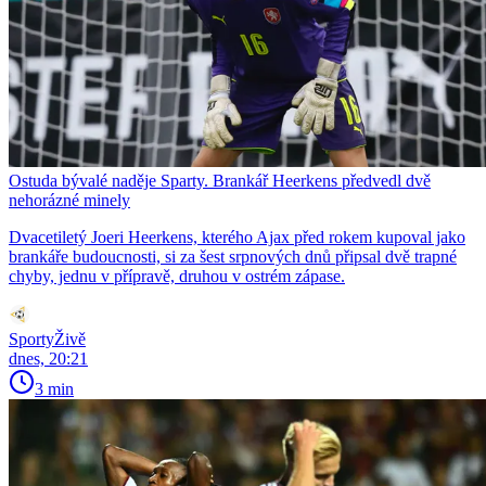
Ostuda bývalé naděje Sparty. Brankář Heerkens předvedl dvě
nehorázné minely
Dvacetiletý Joeri Heerkens, kterého Ajax před rokem kupoval jako
brankáře budoucnosti, si za šest srpnových dnů připsal dvě trapné
chyby, jednu v přípravě, druhou v ostrém zápase.
SportyŽivě
dnes, 20:21
3 min