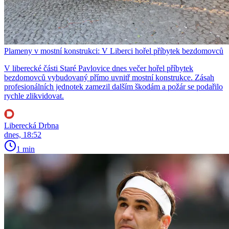
Plameny v mostní konstrukci: V Liberci hořel příbytek bezdomovců
V liberecké části Staré Pavlovice dnes večer hořel příbytek
bezdomovců vybudovaný přímo uvnitř mostní konstrukce. Zásah
profesionálních jednotek zamezil dalším škodám a požár se podařilo
rychle zlikvidovat.
Liberecká Drbna
dnes, 18:52
1 min