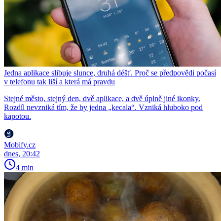
Jedna aplikace slibuje slunce, druhá déšť. Proč se předpovědi počasí
v telefonu tak liší a která má pravdu
Stejné město, stejný den, dvě aplikace, a dvě úplně jiné ikonky.
Rozdíl nevzniká tím, že by jedna „kecala“. Vzniká hluboko pod
kapotou.
Mobify.cz
dnes, 20:42
4 min