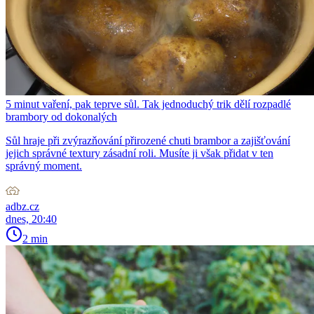
5 minut vaření, pak teprve sůl. Tak jednoduchý trik dělí rozpadlé
brambory od dokonalých
Sůl hraje při zvýrazňování přirozené chuti brambor a zajišťování
jejich správné textury zásadní roli. Musíte ji však přidat v ten
správný moment.
adbz.cz
dnes, 20:40
2 min