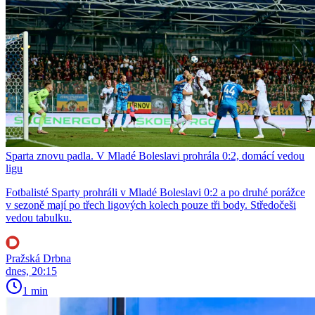
Sparta znovu padla. V Mladé Boleslavi prohrála 0:2, domácí vedou
ligu
Fotbalisté Sparty prohráli v Mladé Boleslavi 0:2 a po druhé porážce
v sezoně mají po třech ligových kolech pouze tři body. Středočeši
vedou tabulku.
Pražská Drbna
dnes, 20:15
1 min