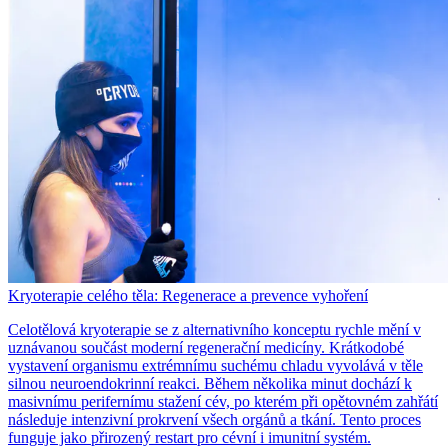
Kryoterapie celého těla: Regenerace a prevence vyhoření
Celotělová kryoterapie se z alternativního konceptu rychle mění v
uznávanou součást moderní regenerační medicíny. Krátkodobé
vystavení organismu extrémnímu suchému chladu vyvolává v těle
silnou neuroendokrinní reakci. Během několika minut dochází k
masivnímu perifernímu stažení cév, po kterém při opětovném zahřátí
následuje intenzivní prokrvení všech orgánů a tkání. Tento proces
funguje jako přirozený restart pro cévní i imunitní systém.