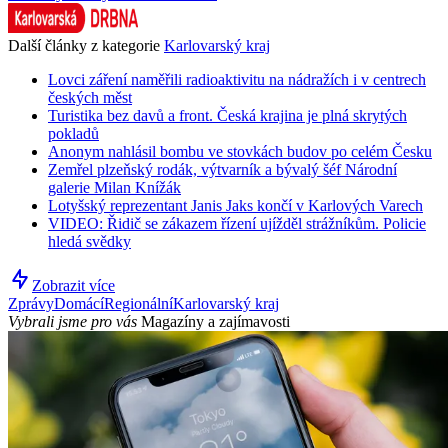
Další články z kategorie
Karlovarský kraj
Lovci záření naměřili radioaktivitu na nádražích i v centrech
českých měst
Turistika bez davů a front. Česká krajina je plná skrytých
pokladů
Anonym nahlásil bombu ve stovkách budov po celém Česku
Zemřel plzeňský rodák, výtvarník a bývalý šéf Národní
galerie Milan Knížák
Lotyšský reprezentant Janis Jaks končí v Karlových Varech
VIDEO: Řidič se zákazem řízení ujížděl strážníkům. Policie
hledá svědky
Zobrazit více
Zprávy
Domácí
Regionální
Karlovarský kraj
Vybrali jsme pro vás
Magazíny a zajímavosti