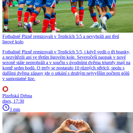
Fotbalisté Plzně remizovali v Teplicích 5:5 a nevyhráli ani třetí
ligové kolo
Fotbalisté Plzně remizovali v Teplicích 5:5, i když vedli o tři branky,
a nezvítězili ani ve třetím ligovém kole. Severočeši naopak v nové
sezoně stále neprohráli a v součtu s úvodními dvěma triumfy mají na
kontě sedm bodů. O trefy se postaralo 10 různých střelců, spolu s
dalšími dvěma zápasy jde o utkání s druhým nejvyšším počtem gólů
v samostatné lize.
Plzeňská Drbna
dnes, 17:30
3 min