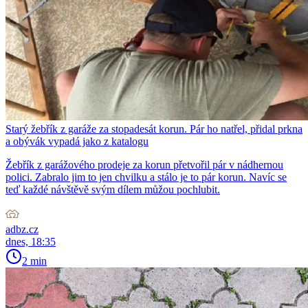
Starý žebřík z garáže za stopadesát korun. Pár ho natřel, přidal prkna
a obývák vypadá jako z katalogu
Žebřík z garážového prodeje za korun přetvořil pár v nádhernou
polici. Zabralo jim to jen chvilku a stálo je to pár korun. Navíc se
teď každé návštěvě svým dílem můžou pochlubit.
adbz.cz
dnes, 18:35
2 min