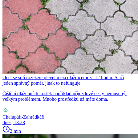
Ocet se solí rozežere plevel mezi dlaždicemi za 12 hodin. Stačí
jeden správný poměr, jinak to nefunguje
Čištění dlažebních kostek například příjezdové cesty nemusí být
velkým problémem. Mnoho prostředků už máte doma.
Chalupáři-Zahrádkáři
dnes, 18:28
2 min