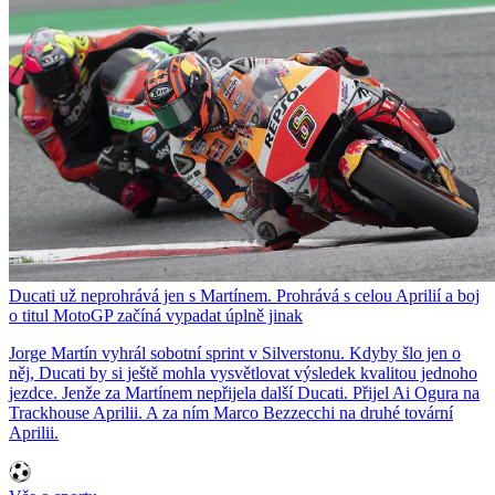
Ducati už neprohrává jen s Martínem. Prohrává s celou Aprilií a boj
o titul MotoGP začíná vypadat úplně jinak
Jorge Martín vyhrál sobotní sprint v Silverstonu. Kdyby šlo jen o
něj, Ducati by si ještě mohla vysvětlovat výsledek kvalitou jednoho
jezdce. Jenže za Martínem nepřijela další Ducati. Přijel Ai Ogura na
Trackhouse Aprilii. A za ním Marco Bezzecchi na druhé tovární
Aprilii.