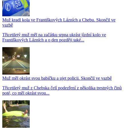
Muž kradl kola ve Františkových Lázních a Chebu. Skončil ve
vazbě
Třicetiletý muž měl na začátku srpna ukrást jízdní kolo ve
Františkových Lázních a o den později také...
Muž měl okrást svou babičku a ujet policii. Skončil ve vazbě
Třicetiletý muž z Chebska čelí podezření z několika trestných činů
poté, co měl okrást svou...