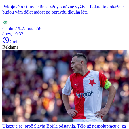
Pokojové rostliny je třeba vždy správně vyživit. Pokud to dokážete,
budou vám dělat radost po opravdu dlouhá léta.
Chalupáři-Zahrádkáři
dnes, 19:32
2 min
Reklama
Ukazuje se, proč Slavia Bořila odstavila. Tělo už nespolupracuje, za