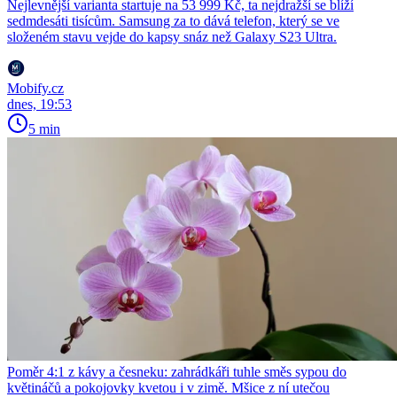
Nejlevnější varianta startuje na 53 999 Kč, ta nejdražší se blíží
sedmdesáti tisícům. Samsung za to dává telefon, který se ve
složeném stavu vejde do kapsy snáz než Galaxy S23 Ultra.
Mobify.cz
dnes, 19:53
5 min
Poměr 4:1 z kávy a česneku: zahrádkáři tuhle směs sypou do
květináčů a pokojovky kvetou i v zimě. Mšice z ní utečou