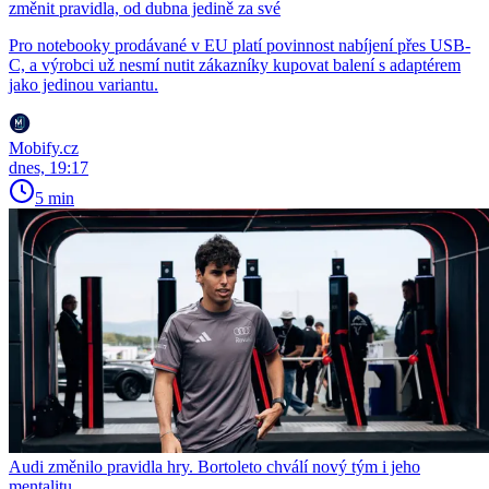
změnit pravidla, od dubna jedině za své
Pro notebooky prodávané v EU platí povinnost nabíjení přes USB-
C, a výrobci už nesmí nutit zákazníky kupovat balení s adaptérem
jako jedinou variantu.
Mobify.cz
dnes, 19:17
5 min
Audi změnilo pravidla hry. Bortoleto chválí nový tým i jeho
mentalitu