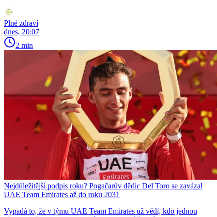
Plné zdraví
dnes, 20:07
2 min
Nejdůležitější podpis roku? Pogačarův dědic Del Toro se zavázal
UAE Team Emirates až do roku 2031
Vypadá to, že v týmu UAE Team Emirates už vědí, kdo jednou