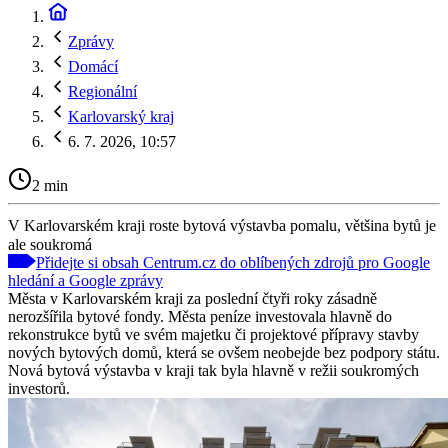
Zprávy
Domácí
Regionální
Karlovarský kraj
6. 7. 2026, 10:57
2 min
V Karlovarském kraji roste bytová výstavba pomalu, většina bytů je
ale soukromá
Přidejte si obsah Centrum.cz do oblíbených zdrojů pro Google
hledání a Google zprávy
Města v Karlovarském kraji za poslední čtyři roky zásadně
nerozšířila bytové fondy. Města peníze investovala hlavně do
rekonstrukce bytů ve svém majetku či projektové přípravy stavby
nových bytových domů, která se ovšem neobejde bez podpory státu.
Nová bytová výstavba v kraji tak byla hlavně v režii soukromých
investorů.