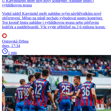
U Karvinského moře stojí nový kontejner. Nabídne bistro i
vyhlídkovou terasu
Vodní nádrž Karvinské moře nabídne svým návštěvníkům nové
občerstvení. Město na místě nechalo vybudovat gastro kontejner.
Ten kromě bistra nabídne i vyhlídkovou terasu nebo půjčovnu
lodiček a paddleboardů. Vše vyjde přibližně na 2,6 milionu korun.
Ostravská Drbna
dnes, 17:34
1 min