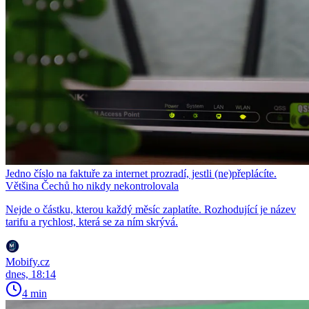
Jedno číslo na faktuře za internet prozradí, jestli (ne)přeplácíte.
Většina Čechů ho nikdy nekontrolovala
Nejde o částku, kterou každý měsíc zaplatíte. Rozhodující je název
tarifu a rychlost, která se za ním skrývá.
Mobify.cz
dnes, 18:14
4 min