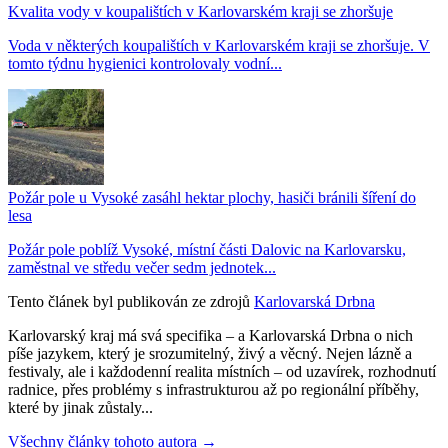
Kvalita vody v koupalištích v Karlovarském kraji se zhoršuje
Voda v některých koupalištích v Karlovarském kraji se zhoršuje. V
tomto týdnu hygienici kontrolovaly vodní...
Požár pole u Vysoké zasáhl hektar plochy, hasiči bránili šíření do
lesa
Požár pole poblíž Vysoké, místní části Dalovic na Karlovarsku,
zaměstnal ve středu večer sedm jednotek...
Tento článek byl publikován ze zdrojů
Karlovarská Drbna
Karlovarský kraj má svá specifika – a Karlovarská Drbna o nich
píše jazykem, který je srozumitelný, živý a věcný. Nejen lázně a
festivaly, ale i každodenní realita místních – od uzavírek, rozhodnutí
radnice, přes problémy s infrastrukturou až po regionální příběhy,
které by jinak zůstaly...
Všechny články tohoto autora →