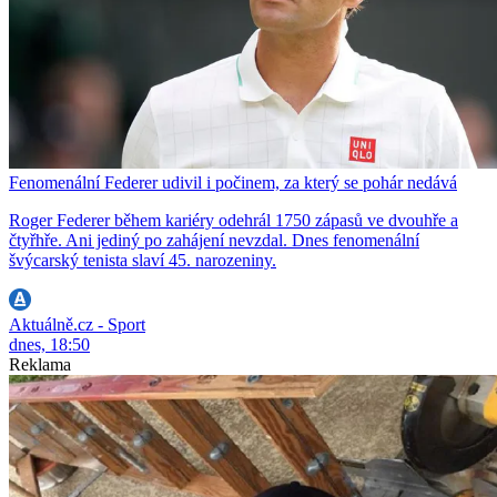
Fenomenální Federer udivil i počinem, za který se pohár nedává
Roger Federer během kariéry odehrál 1750 zápasů ve dvouhře a
čtyřhře. Ani jediný po zahájení nevzdal. Dnes fenomenální
švýcarský tenista slaví 45. narozeniny.
Aktuálně.cz - Sport
dnes, 18:50
Reklama