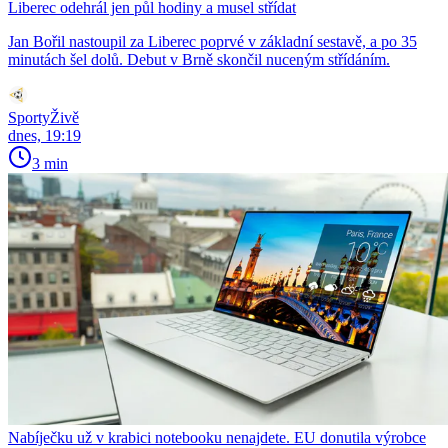
Liberec odehrál jen půl hodiny a musel střídat
Jan Bořil nastoupil za Liberec poprvé v základní sestavě, a po 35
minutách šel dolů. Debut v Brně skončil nuceným střídáním.
SportyŽivě
dnes, 19:19
3 min
Nabíječku už v krabici notebooku nenajdete. EU donutila výrobce