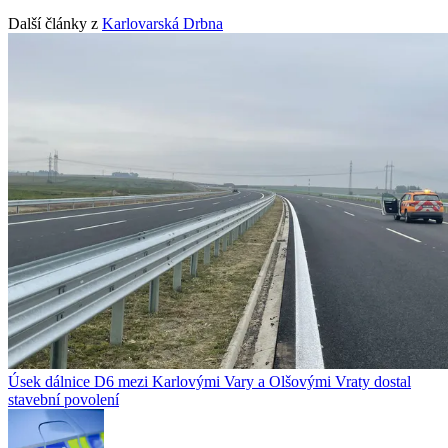
Další články z
Karlovarská Drbna
Úsek dálnice D6 mezi Karlovými Vary a Olšovými Vraty dostal
stavební povolení