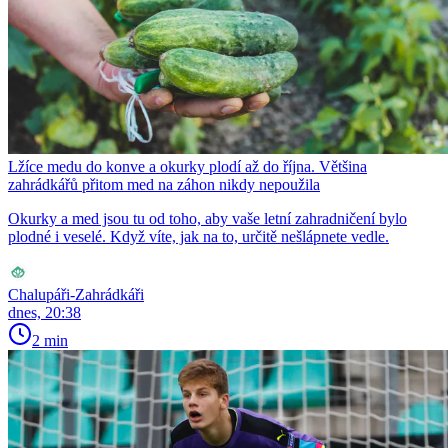
Lžíce medu do konve a okurky plodí až do října. Většina
zahrádkářů přitom med na záhon nikdy nepoužila
Okurky a med jsou tu od toho, aby vaše letní zahradničení bylo
plodné i veselé. Když víte, jak na to, určitě nešlápnete vedle.
Chalupáři-Zahrádkáři
dnes, 20:38
2 min