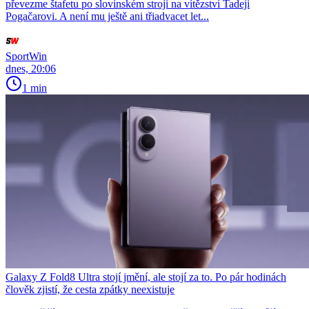
převezme štafetu po slovinském stroji na vítězství Tadeji
Pogačarovi. A není mu ještě ani třiadvacet let...
SportWin
dnes, 20:06
1 min
Galaxy Z Fold8 Ultra stojí jmění, ale stojí za to. Po pár hodinách
člověk zjistí, že cesta zpátky neexistuje