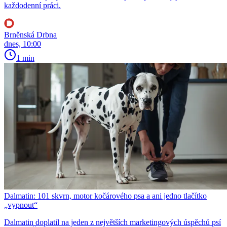
každodenní práci.
Brněnská Drbna
dnes, 10:00
1 min
Dalmatin: 101 skvrn, motor kočárového psa a ani jedno tlačítko
„vypnout“
Dalmatin doplatil na jeden z největších marketingových úspěchů psí