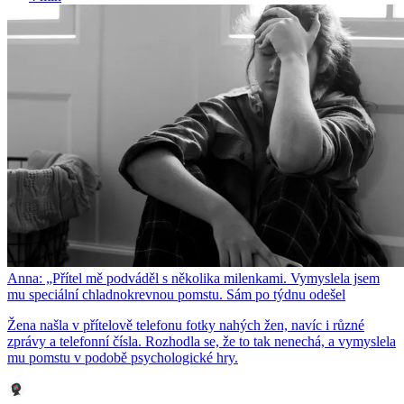
Anna: „Přítel mě podváděl s několika milenkami. Vymyslela jsem
mu speciální chladnokrevnou pomstu. Sám po týdnu odešel
Žena našla v přítelově telefonu fotky nahých žen, navíc i různé
zprávy a telefonní čísla. Rozhodla se, že to tak nenechá, a vymyslela
mu pomstu v podobě psychologické hry.