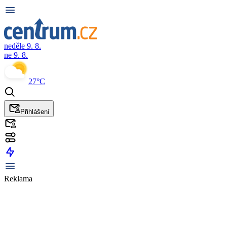
neděle 9. 8.
ne 9. 8.
27°C
Přihlášení
Reklama