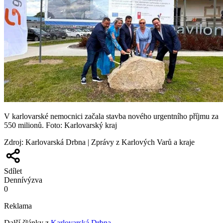
V karlovarské nemocnici začala stavba nového urgentního příjmu za
550 milionů. Foto: Karlovarský kraj
Zdroj
:
Karlovarská Drbna | Zprávy z Karlových Varů a kraje
Sdílet
Denní
výzva
0
Reklama
Další články z
Karlovarská Drbna