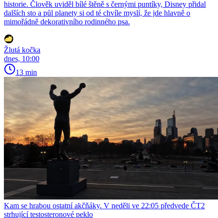
historie. Člověk uviděl bílé štěně s černými puntíky, Disney přidal
dalších sto a půl planety si od té chvíle myslí, že jde hlavně o
mimořádně dekorativního rodinného psa.
Žlutá kočka
dnes, 10:00
13 min
Kam se hrabou ostatní akčňáky. V neděli ve 22:05 předvede ČT2
strhující testosteronové peklo