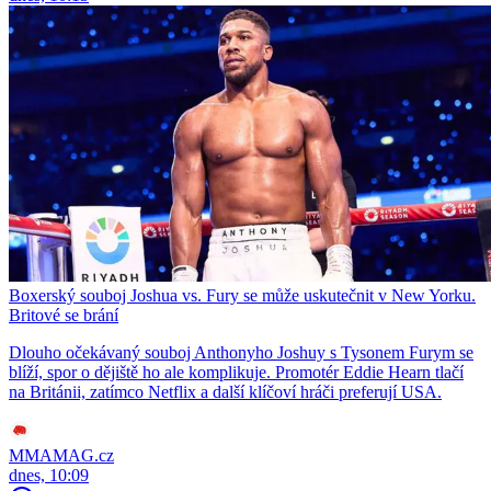
Boxerský souboj Joshua vs. Fury se může uskutečnit v New Yorku.
Britové se brání
Dlouho očekávaný souboj Anthonyho Joshuy s Tysonem Furym se
blíží, spor o dějiště ho ale komplikuje. Promotér Eddie Hearn tlačí
na Británii, zatímco Netflix a další klíčoví hráči preferují USA.
MMAMAG.cz
dnes, 10:09