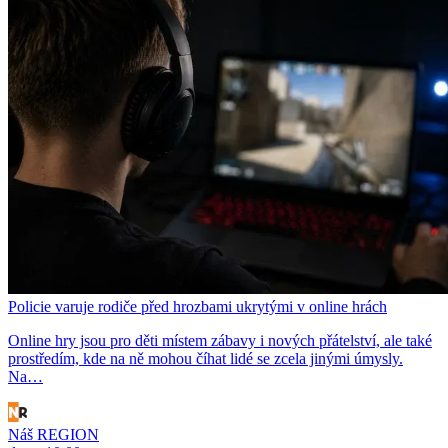
Policie varuje rodiče před hrozbami ukrytými v online hrách
Online hry jsou pro děti místem zábavy i nových přátelství, ale také
prostředím, kde na ně mohou číhat lidé se zcela jinými úmysly.
Na…
Náš REGION