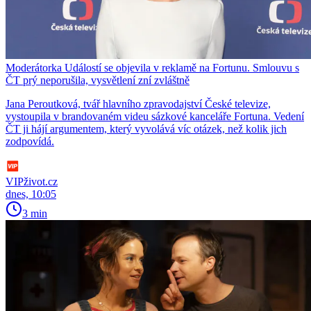
Moderátorka Událostí se objevila v reklamě na Fortunu. Smlouvu s
ČT prý neporušila, vysvětlení zní zvláštně
Jana Peroutková, tvář hlavního zpravodajství České televize,
vystoupila v brandovaném videu sázkové kanceláře Fortuna. Vedení
ČT ji hájí argumentem, který vyvolává víc otázek, než kolik jich
zodpovídá.
VIPživot.cz
dnes, 10:05
3 min