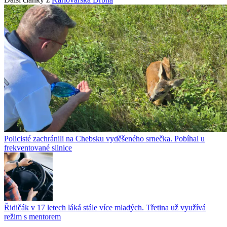
Policisté zachránili na Chebsku vyděšeného srnečka. Pobíhal u
frekventované silnice
Řidičák v 17 letech láká stále více mladých. Třetina už využívá
režim s mentorem