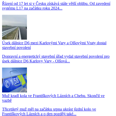
Řízení od 17 let si v Česku získává stále větší oblibu. Od zavedení
systému L17 na začátku roku 2024...
Úsek dálnice D6 mezi Karlovými Vary a Olšovými Vraty dostal
stavební povolení
Dopravní a energetický stavební úřad vydal stavební povolení pro
úsek dálnice D6 Karlovy Vary - Olšová...
Muž kradl kola ve Františkových Lázních a Chebu. Skončil ve
vazbě
Třicetiletý muž měl na začátku srpna ukrást jízdní kolo ve
Františkových Lázních a o den později také...