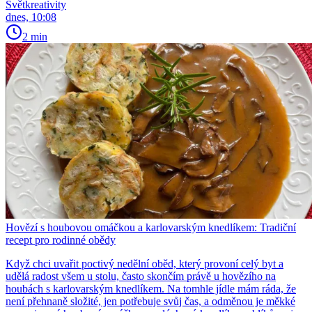
Světkreativity
dnes, 10:08
2 min
Hovězí s houbovou omáčkou a karlovarským knedlíkem: Tradiční
recept pro rodinné obědy
Když chci uvařit poctivý nedělní oběd, který provoní celý byt a
udělá radost všem u stolu, často skončím právě u hovězího na
houbách s karlovarským knedlíkem. Na tomhle jídle mám ráda, že
není přehnaně složité, jen potřebuje svůj čas, a odměnou je měkké