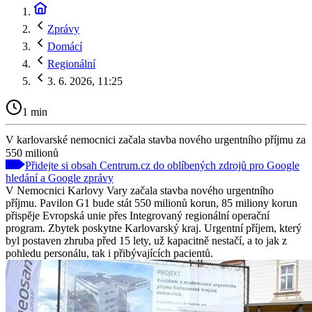
Zprávy
Domácí
Regionální
3. 6. 2026, 11:25
1 min
V karlovarské nemocnici začala stavba nového urgentního příjmu za
550 milionů
Přidejte si obsah Centrum.cz do oblíbených zdrojů pro Google
hledání a Google zprávy
V Nemocnici Karlovy Vary začala stavba nového urgentního
příjmu. Pavilon G1 bude stát 550 milionů korun, 85 miliony korun
přispěje Evropská unie přes Integrovaný regionální operační
program. Zbytek poskytne Karlovarský kraj. Urgentní příjem, který
byl postaven zhruba před 15 lety, už kapacitně nestačí, a to jak z
pohledu personálu, tak i přibývajících pacientů.