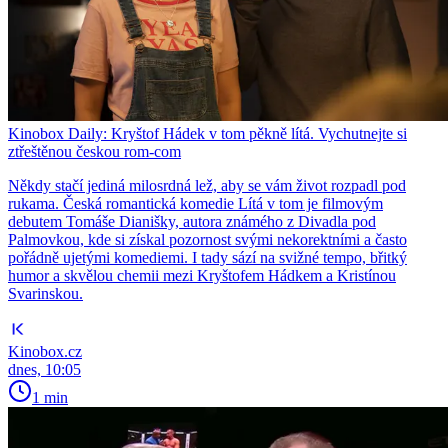
Kinobox Daily: Kryštof Hádek v tom pěkně lítá. Vychutnejte si
ztřeštěnou českou rom-com
Někdy stačí jediná milosrdná lež, aby se vám život rozpadl pod
rukama. Česká romantická komedie Lítá v tom je filmovým
debutem Tomáše Dianišky, autora známého z Divadla pod
Palmovkou, kde si získal pozornost svými nekorektními a často
pořádně ujetými komediemi. I tady sází na svižné tempo, břitký
humor a skvělou chemii mezi Kryštofem Hádkem a Kristínou
Svarinskou.
Kinobox.cz
dnes, 10:05
1 min