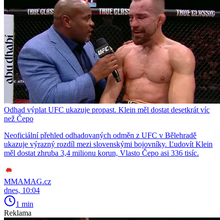
Odhad výplat UFC ukazuje propast. Klein měl dostat desetkrát víc
než Čepo
Neoficiální přehled odhadovaných odměn z UFC v Bělehradě
ukazuje výrazný rozdíl mezi slovenskými bojovníky. Ľudovít Klein
měl dostat zhruba 3,4 milionu korun, Vlasto Čepo asi 336 tisíc.
MMAMAG.cz
dnes, 10:04
1 min
Reklama