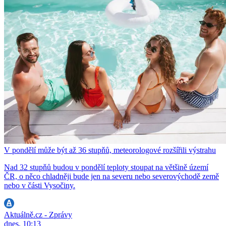
V pondělí může být až 36 stupňů, meteorologové rozšířili výstrahu
Nad 32 stupňů budou v pondělí teploty stoupat na většině území
ČR, o něco chladněji bude jen na severu nebo severovýchodě země
nebo v části Vysočiny.
Aktuálně.cz - Zprávy
dnes, 10:13