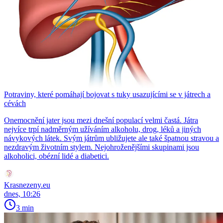
Potraviny, které pomáhají bojovat s tuky usazujícími se v játrech a
cévách
Onemocnění jater jsou mezi dnešní populací velmi častá. Játra
nejvíce trpí nadměrným užíváním alkoholu, drog, léků a jiných
návykových látek. Svým játrům ubližujete ale také špatnou stravou a
nezdravým životním stylem. Nejohroženějšími skupinami jsou
alkoholici, obézní lidé a diabetici.
Krasnezeny.eu
dnes, 10:26
3 min