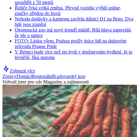
spouštěli z 50 metrů
Řidiče čeká velká změna. Převod vozidla vyřídí online,
značky přijdou do boxů
Nehoda dodávky a kamionu zavřela dálnici D1 na Brno. Dva
lidé jsou zranění
Olomoucká zoo má nové lemuří mládě. Bílá hlava napovídá,
že jde o samce
FOTO: Lásku všem. Prahou prošly tisíce lidí na duhovém
průvodu Prague Pride
V Brtnici bude více než sto bytů v družstevním bydlení. Je to
levnější, říká starosta
Zobrazit více
Zprávy
Domácí
Regionální
Karlovarský kraj
Vybrali jsme pro vás
Magazíny a zajímavosti