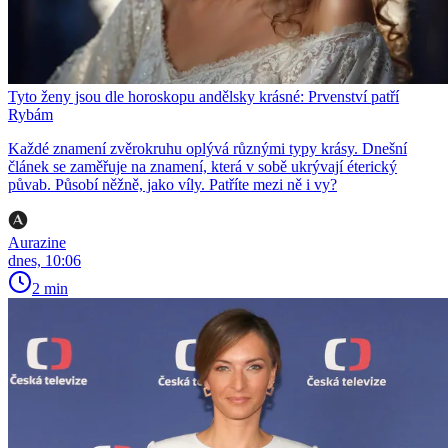
Tyto ženy jsou dle horoskopu andělsky krásné: Prvenství patří
Rybám
Každé znamení zvěrokruhu oplývá různými typy krásy. Dnešní
článek se zaměřuje na znamení, která v sobě ukrývají éterický
půvab. Působí něžně, jako víly. Patříte mezi ně i vy?
Aurazine
dnes, 10:06
2 min