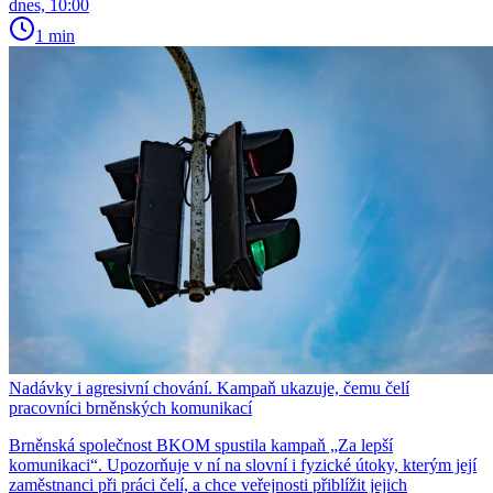
dnes, 10:00
1 min
Nadávky i agresivní chování. Kampaň ukazuje, čemu čelí
pracovníci brněnských komunikací
Brněnská společnost BKOM spustila kampaň „Za lepší
komunikaci“. Upozorňuje v ní na slovní i fyzické útoky, kterým její
zaměstnanci při práci čelí, a chce veřejnosti přiblížit jejich