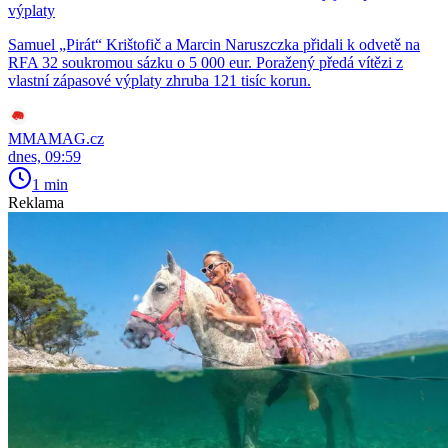
výplaty
Samuel „Pirát“ Krištofič a Marcin Naruszczka přidali k odvetě na
RFA 32 soukromou sázku o 5 000 eur. Poražený předá vítězi z
vlastní zápasové výplaty zhruba 121 tisíc korun.
MMAMAG.cz
dnes, 09:59
1 min
Reklama