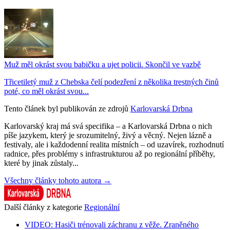
Muž měl okrást svou babičku a ujet policii. Skončil ve vazbě
Třicetiletý muž z Chebska čelí podezření z několika trestných činů
poté, co měl okrást svou...
Tento článek byl publikován ze zdrojů
Karlovarská Drbna
Karlovarský kraj má svá specifika – a Karlovarská Drbna o nich
píše jazykem, který je srozumitelný, živý a věcný. Nejen lázně a
festivaly, ale i každodenní realita místních – od uzavírek, rozhodnutí
radnice, přes problémy s infrastrukturou až po regionální příběhy,
které by jinak zůstaly...
Všechny články tohoto autora →
Další články z kategorie
Regionální
VIDEO: Hasiči trénovali záchranu z věže. Zraněného