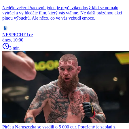
Neděle večer. Pracovní týden je pryč, víkendový klid se pomalu
vytrácí a vy hledáte film, který vás vtáhne. Ne další prázdnou akci
plnou výbuchů. Ale něco, co ve vás vzbudí emoce.
NESPECHEJ.cz
dnes, 10:00
3 min
Pirát a Naruszczka se vsadili o 5 000 eur. Poražený je zaplatí z