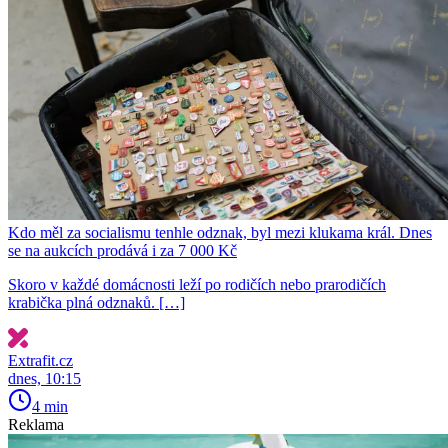
Kdo měl za socialismu tenhle odznak, byl mezi klukama král. Dnes
se na aukcích prodává i za 7 000 Kč
Skoro v každé domácnosti leží po rodičích nebo prarodičích
krabička plná odznaků. […]
Extrafit.cz
dnes, 10:15
4 min
Reklama