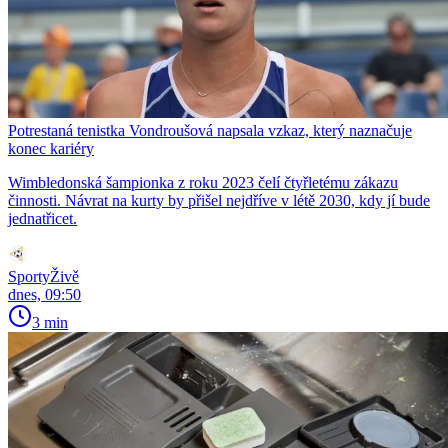
Potrestaná tenistka Vondroušová napsala vzkaz, který naznačuje
konec kariéry
Wimbledonská šampionka z roku 2023 čelí čtyřletému zákazu
činnosti. Návrat na kurty by přišel nejdříve v létě 2030, kdy jí bude
jednatřicet.
SportyŽivě
dnes, 09:50
3 min