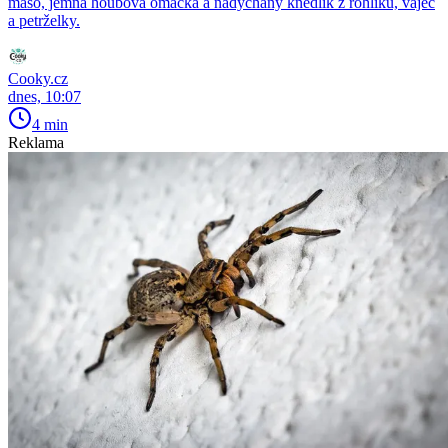
maso, jemná houbová omáčka a nadýchaný knedlík z rohlíků, vajec
a petrželky.
Cooky.cz
dnes, 10:07
4 min
Reklama