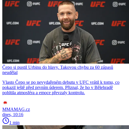
Čepo si pustil Urbinu do hlavy. Takovou chybu za 60 zápasů
neudělal
Vlasto Čepo se po nevydařeném debutu v UFC vrátil k tomu, co
pokazil ještě před prvním úderem. Přiznal, že ho v Bělehradě
pohltila atmosféra a emoce převzaly kontrolu.
MMAMAG.cz
dnes, 10:16
1 min