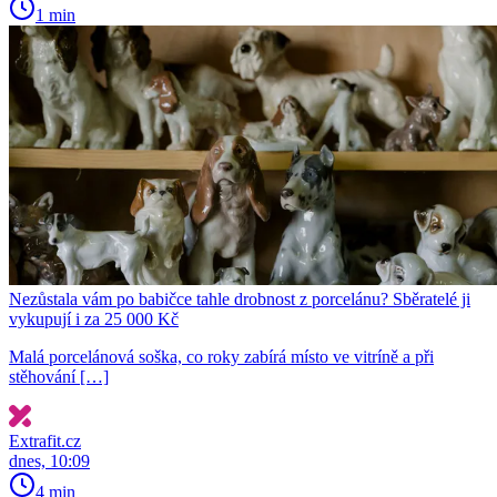
1 min
Nezůstala vám po babičce tahle drobnost z porcelánu? Sběratelé ji
vykupují i za 25 000 Kč
Malá porcelánová soška, co roky zabírá místo ve vitríně a při
stěhování […]
Extrafit.cz
dnes, 10:09
4 min