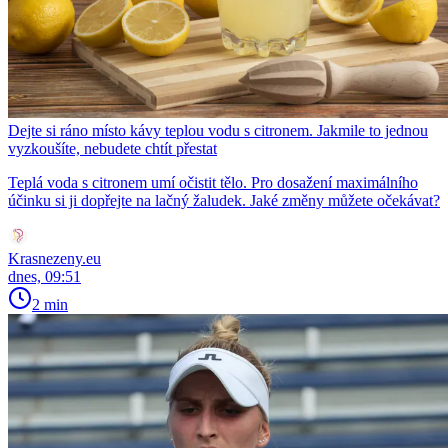
Dejte si ráno místo kávy teplou vodu s citronem. Jakmile to jednou
vyzkoušíte, nebudete chtít přestat
Teplá voda s citronem umí očistit tělo. Pro dosažení maximálního
účinku si ji dopřejte na lačný žaludek. Jaké změny můžete očekávat?
Krasnezeny.eu
dnes, 09:51
2 min