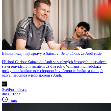
Binotta nezajímají zprávy o Sainzovi: Je to důkaz, že Audi roste
Příchod Carlose Sainze do Audi se v různých časových intervalech
stává pravidelným tématem už dva roky. Williams mu nedokáže
poskytnout konkurenceschopnou či vítěznou techniku, a tak opět
ožívají šeptanda o jeho spojení s Audi.
SvětFormule.cz
dnes, 10:23
1 min