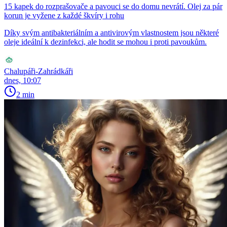
15 kapek do rozprašovače a pavouci se do domu nevrátí. Olej za pár
korun je vyžene z každé škvíry i rohu
Díky svým antibakteriálním a antivirovým vlastnostem jsou některé
oleje ideální k dezinfekci, ale hodit se mohou i proti pavoukům.
Chalupáři-Zahrádkáři
dnes, 10:07
2 min