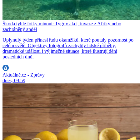
Škoda tyhle fotky minout: Tygr v akci, invaze z Afriky nebo
zachráněný anděl
Uplynulý týden přinesl řadu okamžiků, které poutaly pozornost po
celém světě. Objektivy fotografů zachytily lidské příběhy,
dramatické události i výjimečné situace, které ilustrují dění
posledních dnů.
Aktuálně.cz - Zprávy
dnes, 09:59