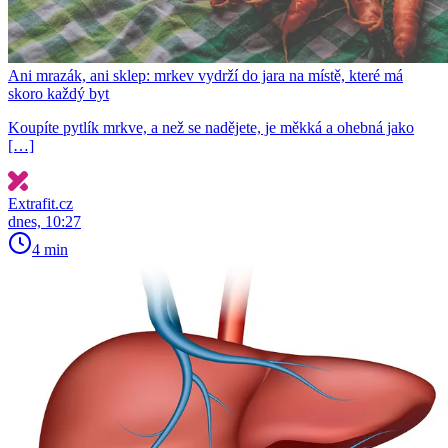
Ani mrazák, ani sklep: mrkev vydrží do jara na místě, které má
skoro každý byt
Koupíte pytlík mrkve, a než se nadějete, je měkká a ohebná jako
[…]
Extrafit.cz
dnes, 10:27
4 min