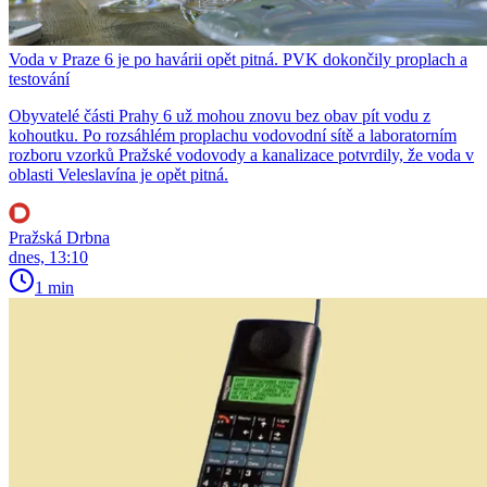
Voda v Praze 6 je po havárii opět pitná. PVK dokončily proplach a
testování
Obyvatelé části Prahy 6 už mohou znovu bez obav pít vodu z
kohoutku. Po rozsáhlém proplachu vodovodní sítě a laboratorním
rozboru vzorků Pražské vodovody a kanalizace potvrdily, že voda v
oblasti Veleslavína je opět pitná.
Pražská Drbna
dnes, 13:10
1 min