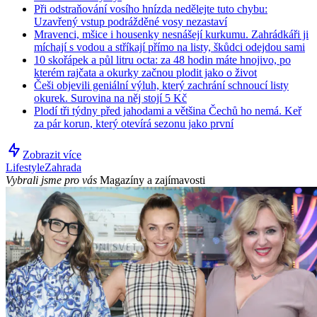
Při odstraňování vosího hnízda nedělejte tuto chybu:
Uzavřený vstup podrážděné vosy nezastaví
Mravenci, mšice i housenky nesnášejí kurkumu. Zahrádkáři ji
míchají s vodou a stříkají přímo na listy, škůdci odejdou sami
10 skořápek a půl litru octa: za 48 hodin máte hnojivo, po
kterém rajčata a okurky začnou plodit jako o život
Češi objevili geniální výluh, který zachrání schnoucí listy
okurek. Surovina na něj stojí 5 Kč
Plodí tři týdny před jahodami a většina Čechů ho nemá. Keř
za pár korun, který otevírá sezonu jako první
Zobrazit více
Lifestyle
Zahrada
Vybrali jsme pro vás
Magazíny a zajímavosti