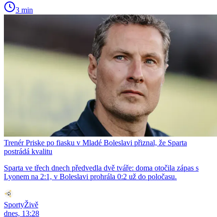
3 min
Trenér Priske po fiasku v Mladé Boleslavi přiznal, že Sparta
postrádá kvalitu
Sparta ve třech dnech předvedla dvě tváře: doma otočila zápas s
Lyonem na 2:1, v Boleslavi prohrála 0:2 už do poločasu.
SportyŽivě
dnes, 13:28