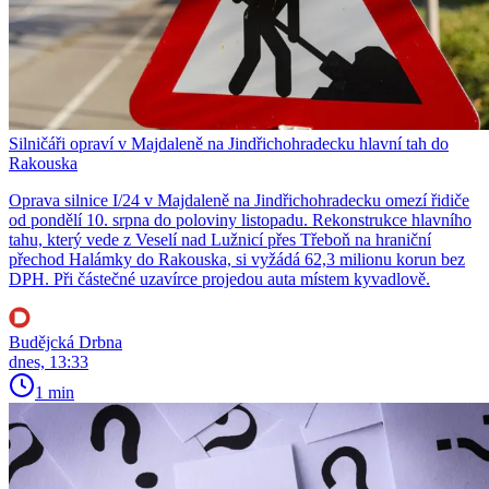
Silničáři opraví v Majdaleně na Jindřichohradecku hlavní tah do
Rakouska
Oprava silnice I/24 v Majdaleně na Jindřichohradecku omezí řidiče
od pondělí 10. srpna do poloviny listopadu. Rekonstrukce hlavního
tahu, který vede z Veselí nad Lužnicí přes Třeboň na hraniční
přechod Halámky do Rakouska, si vyžádá 62,3 milionu korun bez
DPH. Při částečné uzavírce projedou auta místem kyvadlově.
Budějcká Drbna
dnes, 13:33
1 min