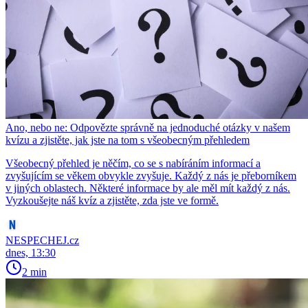
Ano, nebo ne: Odpovězte správně na jednoduché otázky v našem
kvízu a zjistěte, jak jste na tom s všeobecným přehledem
Všeobecný přehled je něčím, co se s nabíráním informací a
zvyšujícím se věkem obvykle zvyšuje. Každý z nás je přeborníkem
v jiných oblastech. Některé informace by ale měl mít každý z nás.
Vyzkoušejte náš kvíz a zjistěte, zda jste ve formě.
NESPECHEJ.cz
dnes, 13:30
2 min