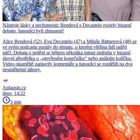
Nástroje lásky a nechutnosti: Bendová s Decastelo rozjely bizarní
debatu, fanoušci byli zhnuseni!
Alice Bendová (52), Eva Decastelo (47) a Miluše Bittnerová (48) se
ve svém podcastu pustily do tématu, o kterém většina lidí raději
mlčí. Debata o prdění se během několika minut změnila v bizarní
slovní přestřelku o „otevřeném konečníku“ nebo análním kolíčku.
Video okamžitě zaplavily komentáře a fanoušci se rozdělili na dva
nesmiřitelné tábory.
Aplausin.cz
dnes, 14:22
3 min