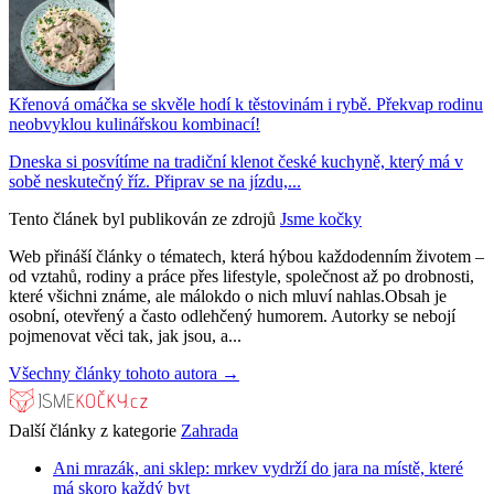
Křenová omáčka se skvěle hodí k těstovinám i rybě. Překvap rodinu
neobvyklou kulinářskou kombinací!
Dneska si posvítíme na tradiční klenot české kuchyně, který má v
sobě neskutečný říz. Připrav se na jízdu,...
Tento článek byl publikován ze zdrojů
Jsme kočky
Web přináší články o tématech, která hýbou každodenním životem –
od vztahů, rodiny a práce přes lifestyle, společnost až po drobnosti,
které všichni známe, ale málokdo o nich mluví nahlas.Obsah je
osobní, otevřený a často odlehčený humorem. Autorky se nebojí
pojmenovat věci tak, jak jsou, a...
Všechny články tohoto autora →
Další články z kategorie
Zahrada
Ani mrazák, ani sklep: mrkev vydrží do jara na místě, které
má skoro každý byt