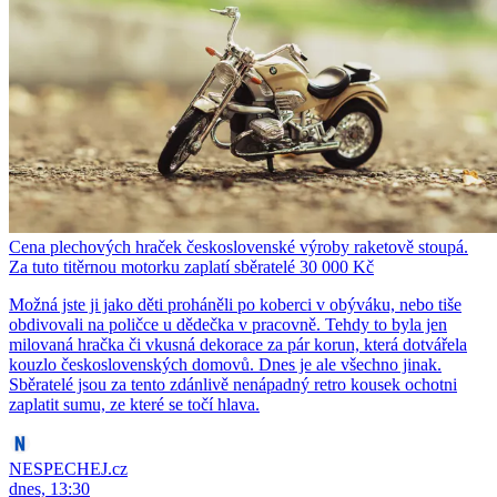
Cena plechových hraček československé výroby raketově stoupá.
Za tuto titěrnou motorku zaplatí sběratelé 30 000 Kč
Možná jste ji jako děti proháněli po koberci v obýváku, nebo tiše
obdivovali na poličce u dědečka v pracovně. Tehdy to byla jen
milovaná hračka či vkusná dekorace za pár korun, která dotvářela
kouzlo československých domovů. Dnes je ale všechno jinak.
Sběratelé jsou za tento zdánlivě nenápadný retro kousek ochotni
zaplatit sumu, ze které se točí hlava.
NESPECHEJ.cz
dnes, 13:30