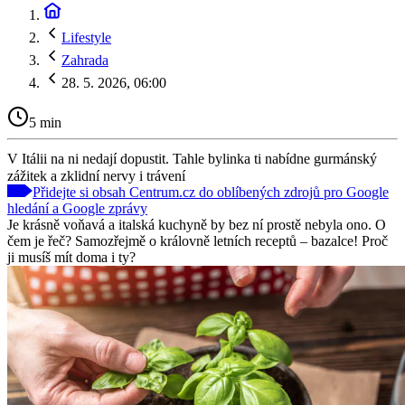
Lifestyle
Zahrada
28. 5. 2026, 06:00
5 min
V Itálii na ni nedají dopustit. Tahle bylinka ti nabídne gurmánský
zážitek a zklidní nervy i trávení
Přidejte si obsah Centrum.cz do oblíbených zdrojů pro Google
hledání a Google zprávy
Je krásně voňavá a italská kuchyně by bez ní prostě nebyla ono. O
čem je řeč? Samozřejmě o královně letních receptů – bazalce! Proč
ji musíš mít doma i ty?