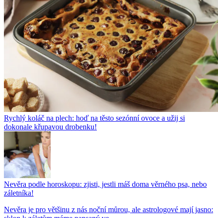
Rychlý koláč na plech: hoď na těsto sezónní ovoce a užij si
dokonale křupavou drobenku!
Nevěra podle horoskopu: zjisti, jestli máš doma věrného psa, nebo
záletníka!
Nevěra je pro většinu z nás noční můrou, ale astrologové mají jasno: