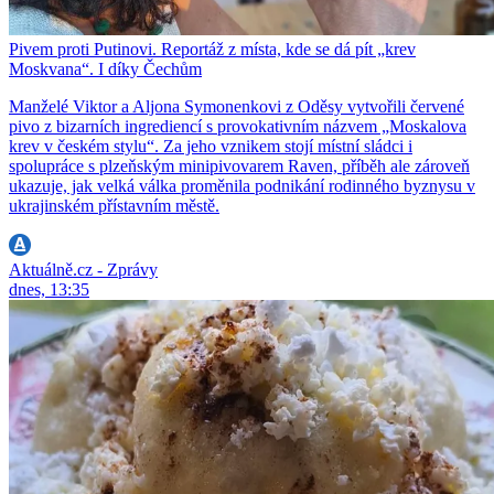
Pivem proti Putinovi. Reportáž z místa, kde se dá pít „krev
Moskvana“. I díky Čechům
Manželé Viktor a Aljona Symonenkovi z Oděsy vytvořili červené
pivo z bizarních ingrediencí s provokativním názvem „Moskalova
krev v českém stylu“. Za jeho vznikem stojí místní sládci i
spolupráce s plzeňským minipivovarem Raven, příběh ale zároveň
ukazuje, jak velká válka proměnila podnikání rodinného byznysu v
ukrajinském přístavním městě.
Aktuálně.cz - Zprávy
dnes, 13:35