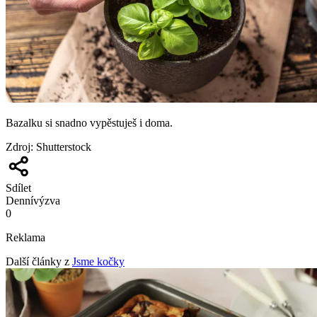
Bazalku si snadno vypěstuješ i doma.
Zdroj
:
Shutterstock
Sdílet
Denní
výzva
0
Reklama
Další články z
Jsme kočky