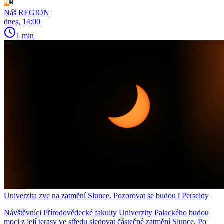
Náš REGION
dnes, 14:00
1 min
Univerzita zve na zatmění Slunce. Pozorovat se budou i Perseidy
Návštěvníci Přírodovědecké fakulty Univerzity Palackého budou
moci z její terasy ve středu sledovat částečné zatmění Slunce. Po