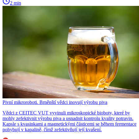
2 min
Pivní mikroroboti. Brněnští vědci inovují výrobu piva
Vědci z CEITEC VUT vyvinuli mikroskopické bioboty, které by
mohly zefektivnit výrobu piva a usnadnit kontrolu kvality potravin.
Kapsle s kvasinkami a magnetickými částicemi se během fermentace
pohybují v kapalině, čímž zefektivňují její kvašení.