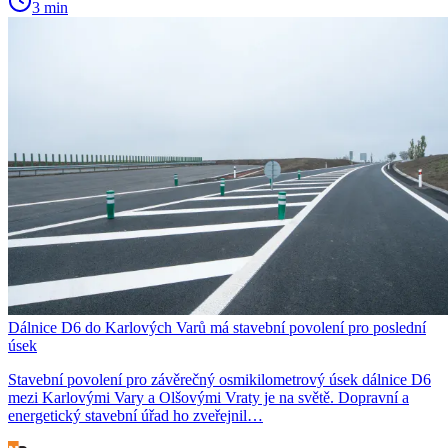
3 min
Dálnice D6 do Karlových Varů má stavební povolení pro poslední
úsek
Stavební povolení pro závěrečný osmikilometrový úsek dálnice D6
mezi Karlovými Vary a Olšovými Vraty je na světě. Dopravní a
energetický stavební úřad ho zveřejnil…