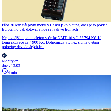
Před 30 lety stál první mobil v Česku jako ojetina, dnes je to poklad.
Eurotel ho pak dotoval a lidé se rvali ve frontách
Nejlevnější kapesní telefon v české NMT síti stál 33 794 Kč. K
tomu aktivace za 7 900 Kč. Dohromady víc než slušná ojetina
poloviny devadesátých let.
Mobify.cz
dnes, 13:03
4 min