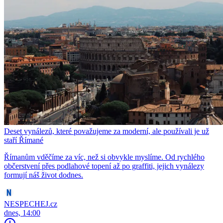
Deset vynálezů, které považujeme za moderní, ale používali je už
staří Římané
Římanům vděčíme za víc, než si obvykle myslíme. Od rychlého
občerstvení přes podlahové topení až po graffiti, jejich vynálezy
formují náš život dodnes.
NESPECHEJ.cz
dnes, 14:00