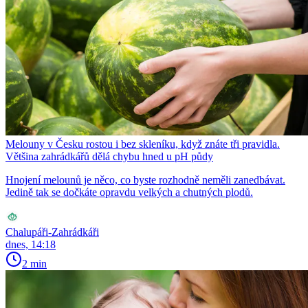
Melouny v Česku rostou i bez skleníku, když znáte tři pravidla.
Většina zahrádkářů dělá chybu hned u pH půdy
Hnojení melounů je něco, co byste rozhodně neměli zanedbávat.
Jedině tak se dočkáte opravdu velkých a chutných plodů.
Chalupáři-Zahrádkáři
dnes, 14:18
2 min