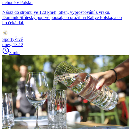
nehodě v Polsku
Náraz do stromu ve 120 km/h, oheň, vyprošťování z vraku.
Dominik Stříteský poprvé popsal, co prožil na Rallye Polska, a co
ho čeká dál.
SportyŽivě
dnes, 13:12
3 min