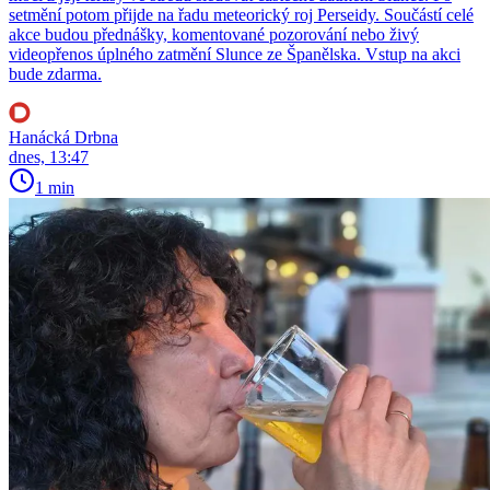
setmění potom přijde na řadu meteorický roj Perseidy. Součástí celé
akce budou přednášky, komentované pozorování nebo živý
videopřenos úplného zatmění Slunce ze Španělska. Vstup na akci
bude zdarma.
Hanácká Drbna
dnes, 13:47
1 min