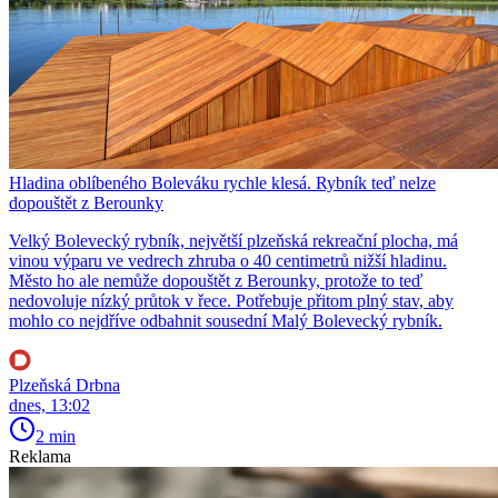
Hladina oblíbeného Boleváku rychle klesá. Rybník teď nelze
dopouštět z Berounky
Velký Bolevecký rybník, největší plzeňská rekreační plocha, má
vinou výparu ve vedrech zhruba o 40 centimetrů nižší hladinu.
Město ho ale nemůže dopouštět z Berounky, protože to teď
nedovoluje nízký průtok v řece. Potřebuje přitom plný stav, aby
mohlo co nejdříve odbahnit sousední Malý Bolevecký rybník.
Plzeňská Drbna
dnes, 13:02
2 min
Reklama