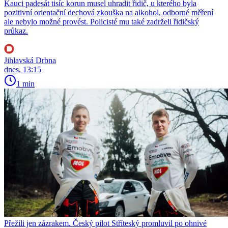
Kauci padesát tisíc korun musel uhradit řidič, u kterého byla
pozitivní orientační dechová zkouška na alkohol, odborné měření
ale nebylo možné provést. Policisté mu také zadrželi řidičský
průkaz.
Jihlavská Drbna
dnes, 13:15
1 min
Přežili jen zázrakem. Český pilot Stříteský promluvil po ohnivé