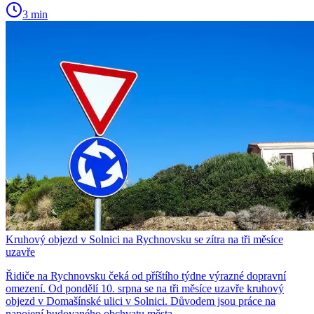
3 min
Kruhový objezd v Solnici na Rychnovsku se zítra na tři měsíce
uzavře
Řidiče na Rychnovsku čeká od příštího týdne výrazné dopravní
omezení. Od pondělí 10. srpna se na tři měsíce uzavře kruhový
objezd v Domašínské ulici v Solnici. Důvodem jsou práce na
napojení budovaného obchvatu města.