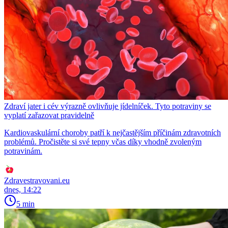
Zdraví jater i cév výrazně ovlivňuje jídelníček. Tyto potraviny se
vyplatí zařazovat pravidelně
Kardiovaskulární choroby patří k nejčastějším příčinám zdravotních
problémů. Pročistěte si své tepny včas díky vhodně zvoleným
potravinám.
Zdravestravovani.eu
dnes, 14:22
5 min