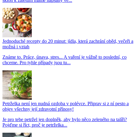
sklon k záletům máme napsaný ve...
Jednoduché recepty do 20 minut: jídla, která zachrání oběd, večeři a
možná i vztah
Známe to. Práce, únava, stres... A vaření je vážně to poslední, co
chceme. Pro tyhle případy jsou tu...
Petrželka není jen nudná ozdoba v polévce. Připrav si z ní pesto a
objev všechny její zdravotní přínosy!
Je pro tebe petržel jen doplněk, aby bylo něco zeleného na talíři?
Pojďme si říct, proč je petrželka...