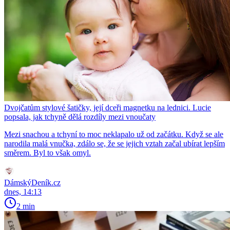
Dvojčatům stylové šatičky, její dceři magnetku na lednici. Lucie
popsala, jak tchyně dělá rozdíly mezi vnoučaty
Mezi snachou a tchyní to moc neklapalo už od začátku. Když se ale
narodila malá vnučka, zdálo se, že se jejich vztah začal ubírat lepším
směrem. Byl to však omyl.
DámskýDeník.cz
dnes, 14:13
2 min