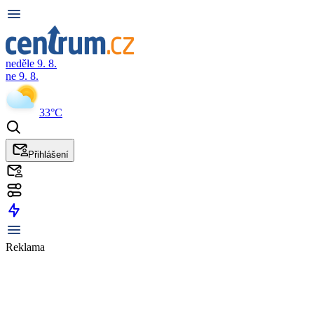
neděle 9. 8.
ne 9. 8.
33°C
Přihlášení
Reklama