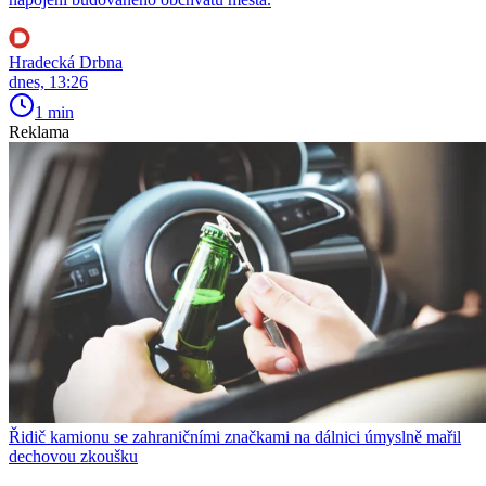
Hradecká Drbna
dnes, 13:26
1 min
Reklama
Řidič kamionu se zahraničními značkami na dálnici úmyslně mařil
dechovou zkoušku