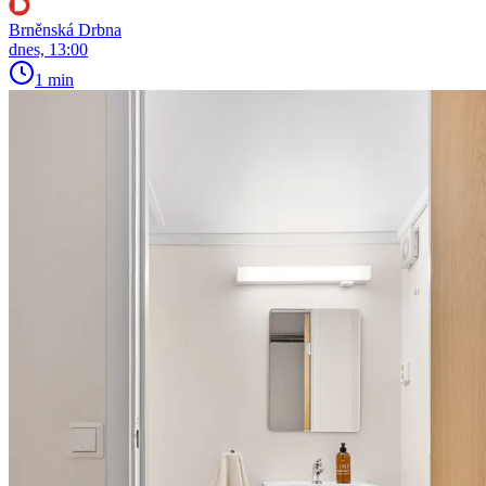
Brněnská Drbna
dnes, 13:00
1 min