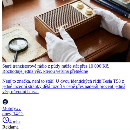
Staré tranzistorové rádio z půdy může stát přes 10 000 Kč.
Rozhoduje jedna věc, kterou většina přehlédne
Není to značka, není to stáří. U dvou identických rádií Tesla T58 z
jedné inzertní stránky dělá rozdíl v ceně přes padesát procent jediná
věc, původní barva.
Mobify.cz
dnes, 14:12
4 min
Reklama