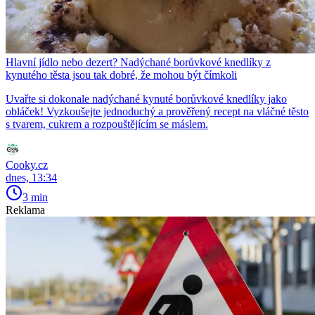
Hlavní jídlo nebo dezert? Nadýchané borůvkové knedlíky z
kynutého těsta jsou tak dobré, že mohou být čímkoli
Uvařte si dokonale nadýchané kynuté borůvkové knedlíky jako
obláček! Vyzkoušejte jednoduchý a prověřený recept na vláčné těsto
s tvarem, cukrem a rozpouštějícím se máslem.
Cooky.cz
dnes, 13:34
3 min
Reklama