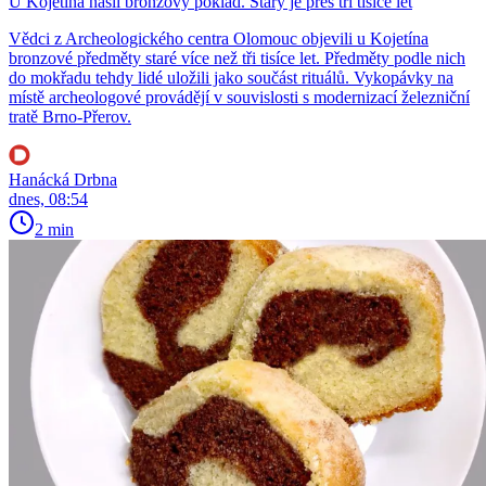
U Kojetína našli bronzový poklad. Starý je přes tři tisíce let
Vědci z Archeologického centra Olomouc objevili u Kojetína
bronzové předměty staré více než tři tisíce let. Předměty podle nich
do mokřadu tehdy lidé uložili jako součást rituálů. Vykopávky na
místě archeologové provádějí v souvislosti s modernizací železniční
tratě Brno-Přerov.
Hanácká Drbna
dnes, 08:54
2 min