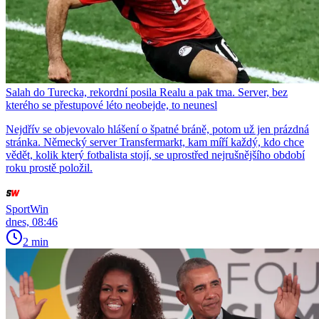
Salah do Turecka, rekordní posila Realu a pak tma. Server, bez
kterého se přestupové léto neobejde, to neunesl
Nejdřív se objevovalo hlášení o špatné bráně, potom už jen prázdná
stránka. Německý server Transfermarkt, kam míří každý, kdo chce
vědět, kolik který fotbalista stojí, se uprostřed nejrušnějšího období
roku prostě položil.
SportWin
dnes, 08:46
2 min