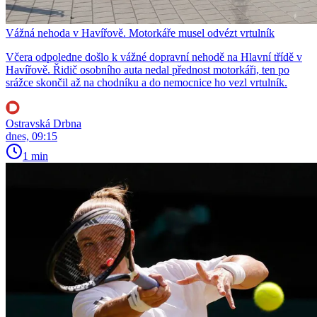
Vážná nehoda v Havířově. Motorkáře musel odvézt vrtulník
Včera odpoledne došlo k vážné dopravní nehodě na Hlavní třídě v
Havířově. Řidič osobního auta nedal přednost motorkáři, ten po
srážce skončil až na chodníku a do nemocnice ho vezl vrtulník.
Ostravská Drbna
dnes, 09:15
1 min