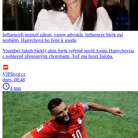
Influenceři neznají zákon, varuje advokát. Influencer Stejk má
problém, Hanychová ho žene k soudu
Youtuber Jakub Steklý alias Stejk veřejně spojil Agátu Hanychovou
s pohlavně přenosnými chorobami. Teď mu hrozí žaloba.
VIPživot.cz
dnes, 08:48
4 min