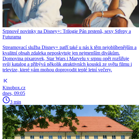
Srpnové novinky na Disney+: Trilogie Pán prstenů, sexy Střepy a
Futurama
Streamovací služba Disney+ patří také u nás k těm nejoblíbenějším a
kvalitní obsah zdaleka neposkytuje jen nejmenším divákům.
Domovina pixarovek, Star Wars i Marvelu v srpnu opět rozšiřuje
svůj katalog a přibývá několik atraktivních kousků ze světa filmu i
televize, které vám mohou doprovodit teplé letní večery.
Kinobox.cz
dnes, 09:05
3 min