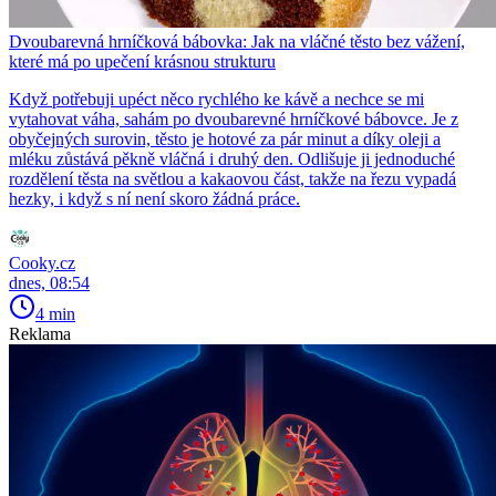
Dvoubarevná hrníčková bábovka: Jak na vláčné těsto bez vážení,
které má po upečení krásnou strukturu
Když potřebuji upéct něco rychlého ke kávě a nechce se mi
vytahovat váha, sahám po dvoubarevné hrníčkové bábovce. Je z
obyčejných surovin, těsto je hotové za pár minut a díky oleji a
mléku zůstává pěkně vláčná i druhý den. Odlišuje ji jednoduché
rozdělení těsta na světlou a kakaovou část, takže na řezu vypadá
hezky, i když s ní není skoro žádná práce.
Cooky.cz
dnes, 08:54
4 min
Reklama