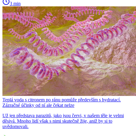
3 min
Teplá voda s citronem po ránu pomůže především s hydratací.
Zázračné účinky od ní ale čekat nelze
Už jen představa parazitů, jako jsou červi, v našem těle je velmi
děsivá. Mnoho lidí však s nimi skutečně žije, aniž by si to
uvědomovali.