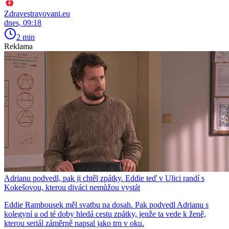
Zdravestravovani.eu
dnes, 09:18
2 min
Reklama
Adrianu podvedl, pak ji chtěl zpátky. Eddie teď v Ulici randí s
Kokešovou, kterou diváci nemůžou vystát
Eddie Rambousek měl svatbu na dosah. Pak podvedl Adrianu s
kolegyní a od té doby hledá cestu zpátky, jenže ta vede k ženě,
kterou seriál záměrně napsal jako trn v oku.