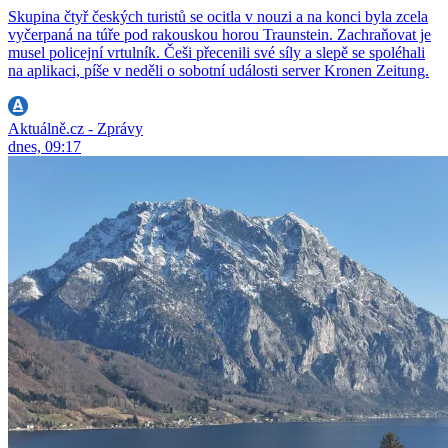
Skupina čtyř českých turistů se ocitla v nouzi a na konci byla zcela
vyčerpaná na túře pod rakouskou horou Traunstein. Zachraňovat je
musel policejní vrtulník. Češi přecenili své síly a slepě se spoléhali
na aplikaci, píše v neděli o sobotní události server Kronen Zeitung.
Aktuálně.cz - Zprávy
dnes, 09:17