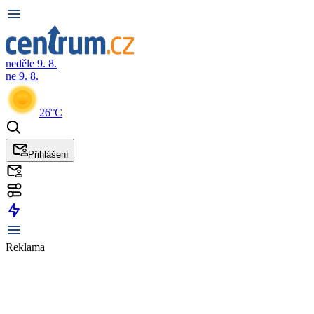
neděle 9. 8.
ne 9. 8.
26°C
Přihlášení
Reklama