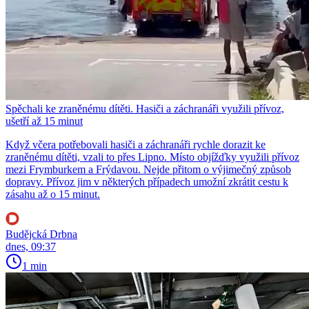
Spěchali ke zraněnému dítěti. Hasiči a záchranáři využili přívoz,
ušetří až 15 minut
Když včera potřebovali hasiči a záchranáři rychle dorazit ke
zraněnému dítěti, vzali to přes Lipno. Místo objížďky využili přívoz
mezi Frymburkem a Frýdavou. Nejde přitom o výjimečný způsob
dopravy. Přívoz jim v některých případech umožní zkrátit cestu k
zásahu až o 15 minut.
Budějcká Drbna
dnes, 09:37
1 min