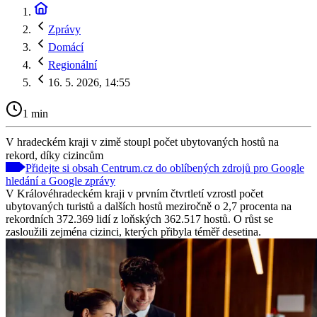
Zprávy
Domácí
Regionální
16. 5. 2026, 14:55
1 min
V hradeckém kraji v zimě stoupl počet ubytovaných hostů na
rekord, díky cizincům
Přidejte si obsah Centrum.cz do oblíbených zdrojů pro Google
hledání a Google zprávy
V Královéhradeckém kraji v prvním čtvrtletí vzrostl počet
ubytovaných turistů a dalších hostů meziročně o 2,7 procenta na
rekordních 372.369 lidí z loňských 362.517 hostů. O růst se
zasloužili zejména cizinci, kterých přibyla téměř desetina.