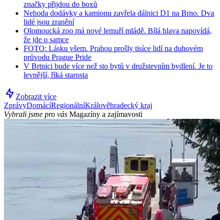
značky přijdou do boxů
Nehoda dodávky a kamionu zavřela dálnici D1 na Brno. Dva
lidé jsou zranění
Olomoucká zoo má nové lemuří mládě. Bílá hlava napovídá,
že jde o samce
FOTO: Lásku všem. Prahou prošly tisíce lidí na duhovém
průvodu Prague Pride
V Brtnici bude více než sto bytů v družstevním bydlení. Je to
levnější, říká starosta
Zobrazit více
Zprávy
Domácí
Regionální
Králověhradecký kraj
Vybrali jsme pro vás
Magazíny a zajímavosti