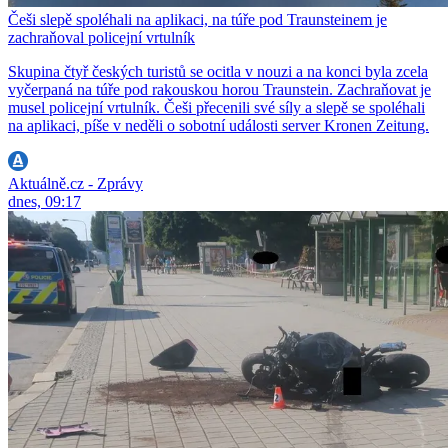
Češi slepě spoléhali na aplikaci, na túře pod Traunsteinem je
zachraňoval policejní vrtulník
Skupina čtyř českých turistů se ocitla v nouzi a na konci byla zcela
vyčerpaná na túře pod rakouskou horou Traunstein. Zachraňovat je
musel policejní vrtulník. Češi přecenili své síly a slepě se spoléhali
na aplikaci, píše v neděli o sobotní události server Kronen Zeitung.
Aktuálně.cz - Zprávy
dnes, 09:17