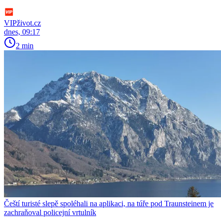
VIPživot.cz
dnes, 09:17
2 min
Čeští turisté slepě spoléhali na aplikaci, na túře pod Traunsteinem je
zachraňoval policejní vrtulník