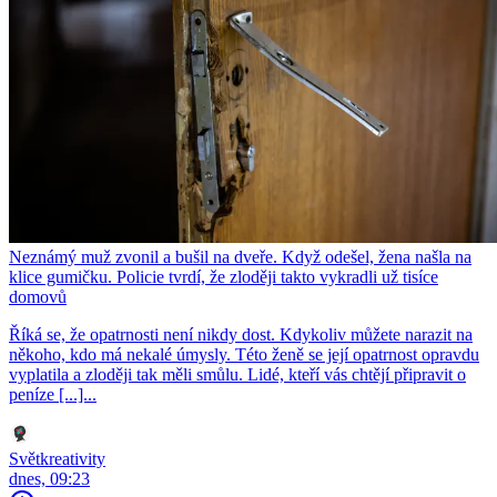
Neznámý muž zvonil a bušil na dveře. Když odešel, žena našla na
klice gumičku. Policie tvrdí, že zloději takto vykradli už tisíce
domovů
Říká se, že opatrnosti není nikdy dost. Kdykoliv můžete narazit na
někoho, kdo má nekalé úmysly. Této ženě se její opatrnost opravdu
vyplatila a zloději tak měli smůlu. Lidé, kteří vás chtějí připravit o
peníze [...]...
Světkreativity
dnes, 09:23