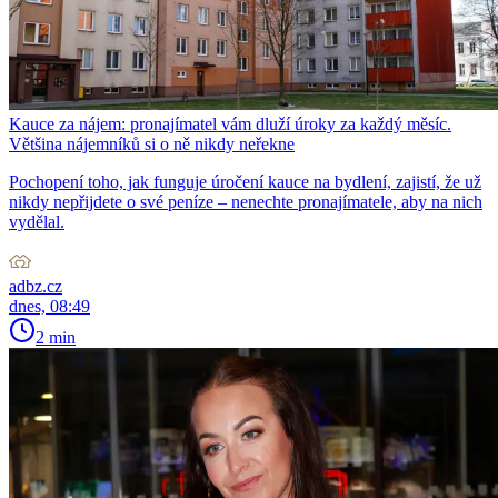
Kauce za nájem: pronajímatel vám dluží úroky za každý měsíc.
Většina nájemníků si o ně nikdy neřekne
Pochopení toho, jak funguje úročení kauce na bydlení, zajistí, že už
nikdy nepřijdete o své peníze – nenechte pronajímatele, aby na nich
vydělal.
adbz.cz
dnes, 08:49
2 min