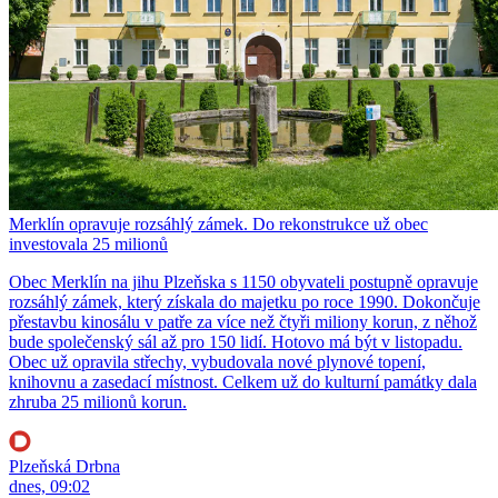
Merklín opravuje rozsáhlý zámek. Do rekonstrukce už obec
investovala 25 milionů
Obec Merklín na jihu Plzeňska s 1150 obyvateli postupně opravuje
rozsáhlý zámek, který získala do majetku po roce 1990. Dokončuje
přestavbu kinosálu v patře za více než čtyři miliony korun, z něhož
bude společenský sál až pro 150 lidí. Hotovo má být v listopadu.
Obec už opravila střechy, vybudovala nové plynové topení,
knihovnu a zasedací místnost. Celkem už do kulturní památky dala
zhruba 25 milionů korun.
Plzeňská Drbna
dnes, 09:02