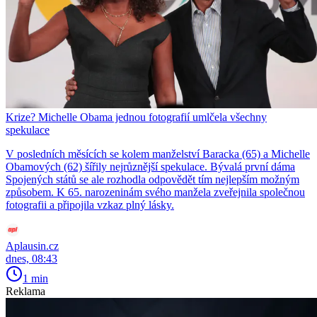
Krize? Michelle Obama jednou fotografií umlčela všechny
spekulace
V posledních měsících se kolem manželství Baracka (65) a Michelle
Obamových (62) šířily nejrůznější spekulace. Bývalá první dáma
Spojených států se ale rozhodla odpovědět tím nejlepším možným
způsobem. K 65. narozeninám svého manžela zveřejnila společnou
fotografii a připojila vzkaz plný lásky.
Aplausin.cz
dnes, 08:43
1 min
Reklama