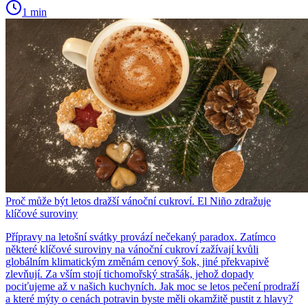
1 min
Proč může být letos dražší vánoční cukroví. El Niño zdražuje
klíčové suroviny
Přípravy na letošní svátky provází nečekaný paradox. Zatímco
některé klíčové suroviny na vánoční cukroví zažívají kvůli
globálním klimatickým změnám cenový šok, jiné překvapivě
zlevňují. Za vším stojí tichomořský strašák, jehož dopady
pociťujeme až v našich kuchyních. Jak moc se letos pečení prodraží
a které mýty o cenách potravin byste měli okamžitě pustit z hlavy?