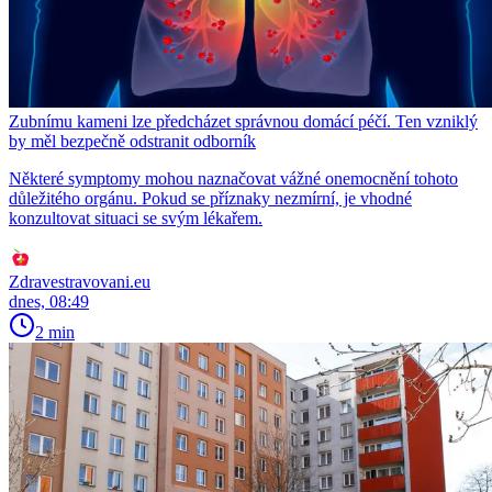
Zubnímu kameni lze předcházet správnou domácí péčí. Ten vzniklý
by měl bezpečně odstranit odborník
Některé symptomy mohou naznačovat vážné onemocnění tohoto
důležitého orgánu. Pokud se příznaky nezmírní, je vhodné
konzultovat situaci se svým lékařem.
Zdravestravovani.eu
dnes, 08:49
2 min