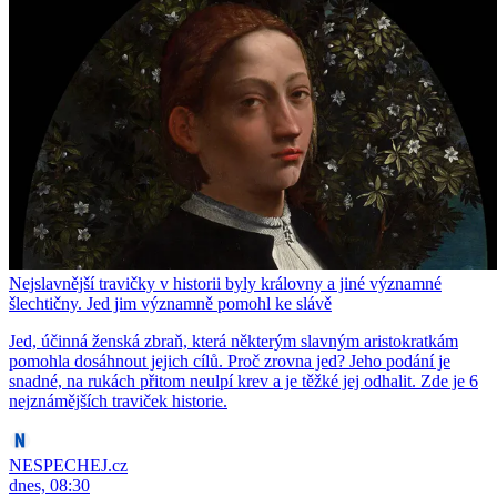
Nejslavnější travičky v historii byly královny a jiné významné
šlechtičny. Jed jim významně pomohl ke slávě
Jed, účinná ženská zbraň, která některým slavným aristokratkám
pomohla dosáhnout jejich cílů. Proč zrovna jed? Jeho podání je
snadné, na rukách přitom neulpí krev a je těžké jej odhalit. Zde je 6
nejznámějších traviček historie.
NESPECHEJ.cz
dnes, 08:30