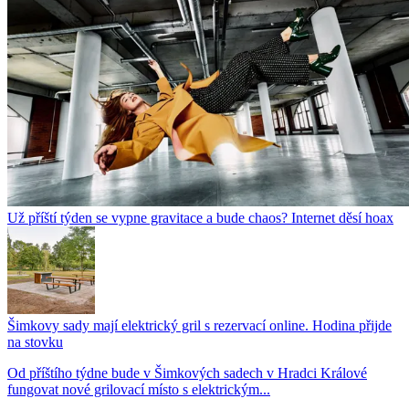
Už příští týden se vypne gravitace a bude chaos? Internet děsí hoax
Šimkovy sady mají elektrický gril s rezervací online. Hodina přijde
na stovku
Od příštího týdne bude v Šimkových sadech v Hradci Králové
fungovat nové grilovací místo s elektrickým...