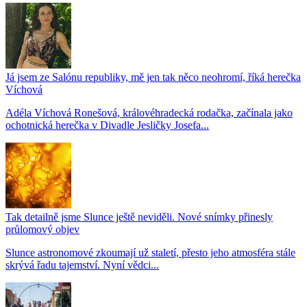
Já jsem ze Salónu republiky, mě jen tak něco neohromí, říká herečka
Víchová
Adéla Víchová Ronešová, královéhradecká rodačka, začínala jako
ochotnická herečka v Divadle Jesličky Josefa...
Tak detailně jsme Slunce ještě neviděli. Nové snímky přinesly
průlomový objev
Slunce astronomové zkoumají už staletí, přesto jeho atmosféra stále
skrývá řadu tajemství. Nyní vědci...