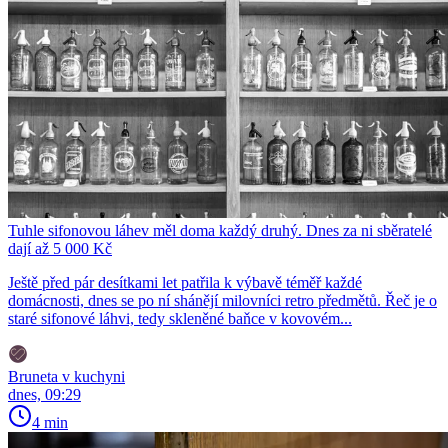
Tuhle sifonovou láhev měl doma každý druhý. Dnes za ni sběratelé
dají až 5 000 Kč
Ještě před pár desítkami let patřila k výbavě téměř každé
domácnosti, dnes se po ní shánějí milovníci retro předmětů. Řeč je o
staré sifonové láhvi, tedy skleněné baňce v kovovém...
Bruneta v kuchyni
dnes, 09:29
4 min