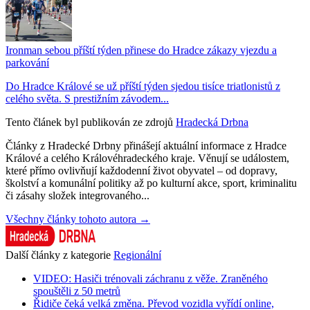
Ironman sebou příští týden přinese do Hradce zákazy vjezdu a
parkování
Do Hradce Králové se už příští týden sjedou tisíce triatlonistů z
celého světa. S prestižním závodem...
Tento článek byl publikován ze zdrojů
Hradecká Drbna
Články z Hradecké Drbny přinášejí aktuální informace z Hradce
Králové a celého Královéhradeckého kraje. Věnují se událostem,
které přímo ovlivňují každodenní život obyvatel – od dopravy,
školství a komunální politiky až po kulturní akce, sport, kriminalitu
či zásahy složek integrovaného...
Všechny články tohoto autora →
Další články z kategorie
Regionální
VIDEO: Hasiči trénovali záchranu z věže. Zraněného
spouštěli z 50 metrů
Řidiče čeká velká změna. Převod vozidla vyřídí online,