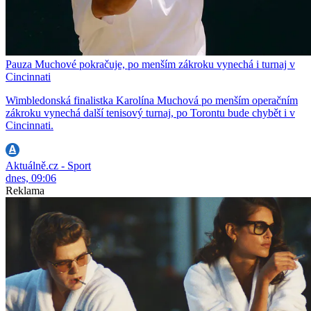
Pauza Muchové pokračuje, po menším zákroku vynechá i turnaj v
Cincinnati
Wimbledonská finalistka Karolína Muchová po menším operačním
zákroku vynechá další tenisový turnaj, po Torontu bude chybět i v
Cincinnati.
Aktuálně.cz - Sport
dnes, 09:06
Reklama