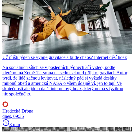
Už příští týden se vypne gravitace a bude chaos? Internet děsí hoax
Na sociálních sítích se v posledních týdnech šíří video, podle
kterého má Země 12. srpna na sedm sekund přijít o gravitaci. Autor
tvrdí, že lidé začnou levitovat, následný pád si vyžádá desítky
milionů obětí a americká NASA o všem údajně ví, jen to tají. Ve
skutečnosti ale jde o další internetový hoax, který nemá s fyzikou
nic společného.
Hradecká Drbna
dnes, 09:35
3 min