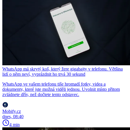
WhatsApp má skrytý koš, který žere gigabajty v telefonu. Většina
lidí o něm neví, vyprázdnit ho trvá 30 sekund
WhatsApp ve vašem telefonu tiše hromadí fotky, videa a
dokumenty, které jste možná viděli jednou. Uvolnit místo přitom
zvládnete dřív, než dočtete tento odstavec.
Mobify.cz
dnes, 08:40
4 min