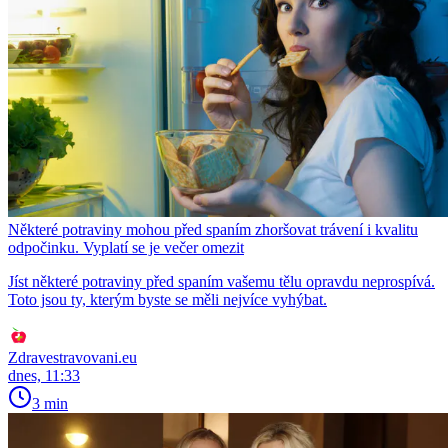
Některé potraviny mohou před spaním zhoršovat trávení i kvalitu
odpočinku. Vyplatí se je večer omezit
Jíst některé potraviny před spaním vašemu tělu opravdu neprospívá.
Toto jsou ty, kterým byste se měli nejvíce vyhýbat.
Zdravestravovani.eu
dnes, 11:33
3 min