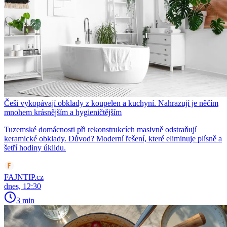
Češi vykopávají obklady z koupelen a kuchyní. Nahrazují je něčím
mnohem krásnějším a hygieničtějším
Tuzemské domácnosti při rekonstrukcích masivně odstraňují
keramické obklady. Důvod? Moderní řešení, které eliminuje plísně a
šetří hodiny úklidu.
FAJNTIP.cz
dnes, 12:30
3 min