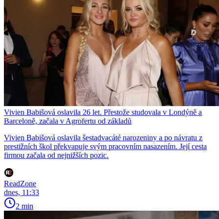
Vivien Babišová oslavila 26 let. Přestože studovala v Londýně a
Barceloně, začala v Agrofertu od základů
Vivien Babišová oslavila šestadvacáté narozeniny a po návratu z
prestižních škol překvapuje svým pracovním nasazením. Její cesta
firmou začala od nejnižších pozic.
ReadZone
dnes, 11:33
2 min