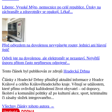
Liberec, Vysoké Mýto, nemocnice po celé republice. Útoky na
záchranáře a zdravotníky se opakují. Lékař...
Před odjezdem na dovolenou nevypínejte router, lednici ani hlavní
jistič
Odjeli jste na dovolenou, ale elektroměr se nezastaví. Největší
úsporu přitom často nepřinesou odpojené...
Tento článek byl publikován ze zdrojů
Hradecká Drbna
Články z Hradecké Drbny přinášejí aktuální informace z Hradce
Králové a celého Královéhradeckého kraje. Věnují se událostem,
které přímo ovlivňují každodenní život obyvatel – od dopravy,
školství a komunální politiky až po kulturní akce, sport, kriminalitu
či zásahy složek integrovaného...
Všechny články tohoto autora →