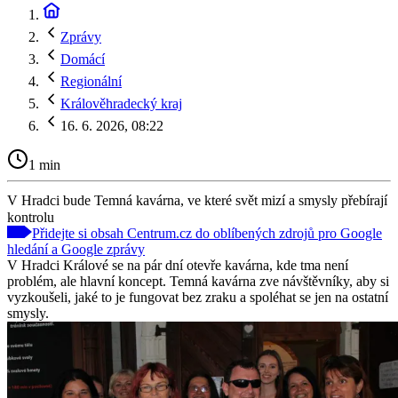
Zprávy
Domácí
Regionální
Králověhradecký kraj
16. 6. 2026, 08:22
1 min
V Hradci bude Temná kavárna, ve které svět mizí a smysly přebírají
kontrolu
Přidejte si obsah Centrum.cz do oblíbených zdrojů pro Google
hledání a Google zprávy
V Hradci Králové se na pár dní otevře kavárna, kde tma není
problém, ale hlavní koncept. Temná kavárna zve návštěvníky, aby si
vyzkoušeli, jaké to je fungovat bez zraku a spoléhat se jen na ostatní
smysly.