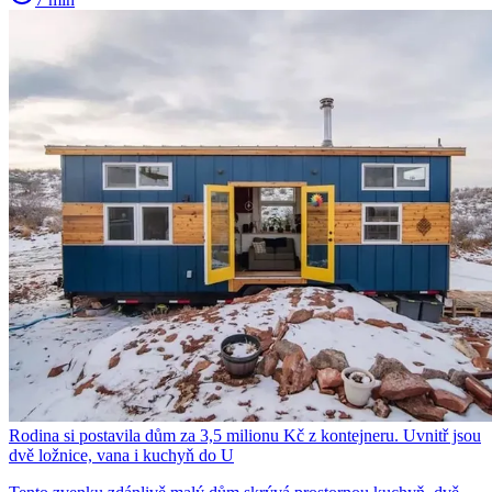
Rodina si postavila dům za 3,5 milionu Kč z kontejneru. Uvnitř jsou
dvě ložnice, vana i kuchyň do U