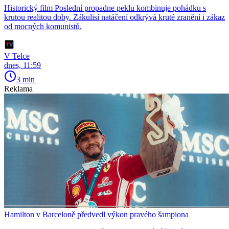
Historický film Poslední propadne peklu kombinuje pohádku s
krutou realitou doby. Zákulisí natáčení odkrývá kruté zranění i zákaz
od mocných komunistů.
V Telce
dnes, 11:59
3 min
Reklama
Hamilton v Barceloně předvedl výkon pravého šampiona