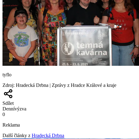
tyflo
Zdroj
:
Hradecká Drbna | Zprávy z Hradce Králové a kraje
Sdílet
Denní
výzva
0
Reklama
Další články z
Hradecká Drbna