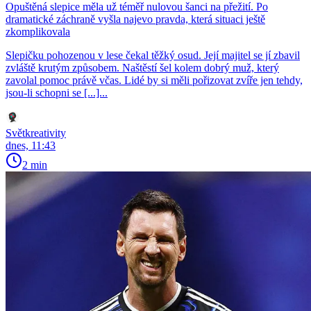
Opuštěná slepice měla už téměř nulovou šanci na přežití. Po
dramatické záchraně vyšla najevo pravda, která situaci ještě
zkomplikovala
Slepičku pohozenou v lese čekal těžký osud. Její majitel se jí zbavil
zvláště krutým způsobem. Naštěstí šel kolem dobrý muž, který
zavolal pomoc právě včas. Lidé by si měli pořizovat zvíře jen tehdy,
jsou-li schopni se [...]...
Světkreativity
dnes, 11:43
2 min