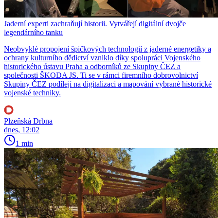
Jaderní experti zachraňují historii. Vytvářejí digitální dvojče
legendárního tanku
Neobvyklé propojení špičkových technologií z jaderné energetiky a
ochrany kulturního dědictví vzniklo díky spolupráci Vojenského
historického ústavu Praha a odborníků ze Skupiny ČEZ a
společnosti ŠKODA JS. Ti se v rámci firemního dobrovolnictví
Skupiny ČEZ podílejí na digitalizaci a mapování vybrané historické
vojenské techniky.
Plzeňská Drbna
dnes, 12:02
1 min