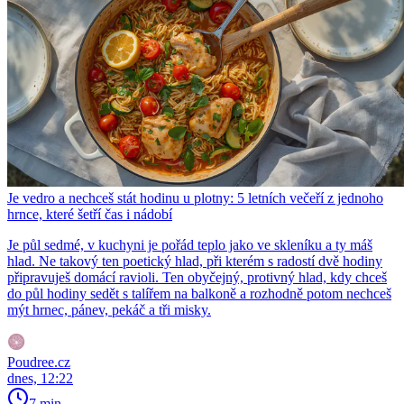
Je vedro a nechceš stát hodinu u plotny: 5 letních večeří z jednoho
hrnce, které šetří čas i nádobí
Je půl sedmé, v kuchyni je pořád teplo jako ve skleníku a ty máš
hlad. Ne takový ten poetický hlad, při kterém s radostí dvě hodiny
připravuješ domácí ravioli. Ten obyčejný, protivný hlad, kdy chceš
do půl hodiny sedět s talířem na balkoně a rozhodně potom nechceš
mýt hrnec, pánev, pekáč a tři misky.
Poudree.cz
dnes, 12:22
7 min