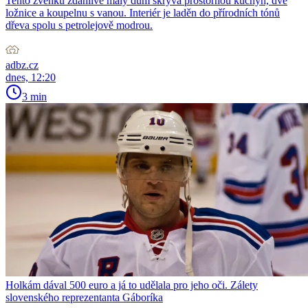
Tento zvenku zdánlivě malý dům skrývá prostornou kuchyň, dvě
ložnice a koupelnu s vanou. Interiér je laděn do přírodních tónů
dřeva spolu s petrolejově modrou.
adbz.cz
dnes, 12:20
3 min
Holkám dával 500 euro a já to udělala pro jeho oči. Zálety
slovenského reprezentanta Gáboríka