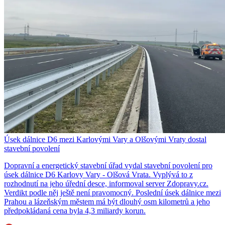
Úsek dálnice D6 mezi Karlovými Vary a Olšovými Vraty dostal
stavební povolení
Dopravní a energetický stavební úřad vydal stavební povolení pro
úsek dálnice D6 Karlovy Vary - Olšová Vrata. Vyplývá to z
rozhodnutí na jeho úřední desce, informoval server Zdopravy.cz.
Verdikt podle něj ještě není pravomocný. Poslední úsek dálnice mezi
Prahou a lázeňským městem má být dlouhý osm kilometrů a jeho
předpokládaná cena byla 4,3 miliardy korun.