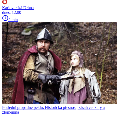
Karlovarská Drbna
dnes, 12:00
2 min
Poslední propadne peklu: Historická přesnost, zásah cenzury a
zlomenina