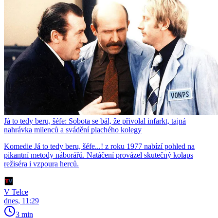
Já to tedy beru, šéfe: Sobota se bál, že přivolal infarkt, tajná
nahrávka milenců a svádění plachého kolegy
Komedie Já to tedy beru, šéfe...! z roku 1977 nabízí pohled na
pikantní metody náborářů. Natáčení provázel skutečný kolaps
režiséra i vzpoura herců.
V Telce
dnes, 11:29
3 min