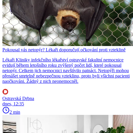
Pokousal vás netopýr? Lékaři doporučují očkování proti vzteklině
Lékaři Kliniky infekčního lékařství ostravské fakultní nemocnice
evidují během letošního roku zvýšený počet lidí, které pokousal
netopýr. Celkem jich nemocnici navštívilo patnáct. Netopýři mohou
přenášet smrtelně nebezpečnou vzteklinu, proto byli všichni pacienti
naočkováni. Žádný z nich neonemocněl.
Ostravská Drbna
dnes, 12:35
2 min