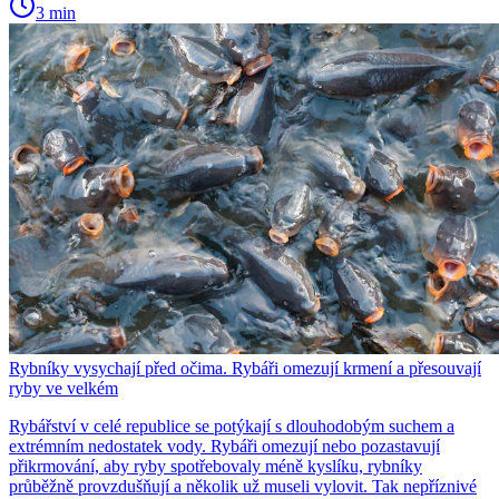
3 min
Rybníky vysychají před očima. Rybáři omezují krmení a přesouvají
ryby ve velkém
Rybářství v celé republice se potýkají s dlouhodobým suchem a
extrémním nedostatek vody. Rybáři omezují nebo pozastavují
přikrmování, aby ryby spotřebovaly méně kyslíku, rybníky
průběžně provzdušňují a několik už museli vylovit. Tak nepříznivé