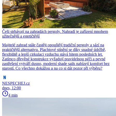
Češi strhávají na zahradách pergoly. Nahradí je zařízení mnohem
užitečnější a estetičtější
Majitelé zahrad stále častěji opouštějí tradiční pergoly a sází na
praktičtější alternativu. Plachtové stínění se díky snadné údržbě,
flexibilitě a lepší cirkulaci vzduchu stává hitem posledních let.
Zatímco dřevěné konstrukce vyžadují pravidelnou péči a pevné
zastřešení vytváří dusno, moderní shade sails nabízejí komfort bez
starostí. Co všechno dokážou a na co si dát pozor při výběru?
NESPECHEJ.cz
dnes, 12:00
4 min