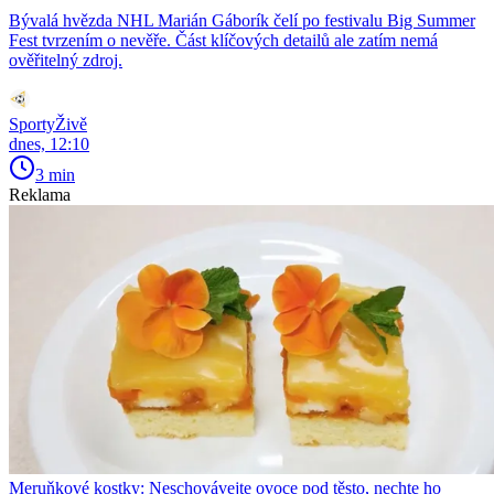
Bývalá hvězda NHL Marián Gáborík čelí po festivalu Big Summer
Fest tvrzením o nevěře. Část klíčových detailů ale zatím nemá
ověřitelný zdroj.
SportyŽivě
dnes, 12:10
3 min
Reklama
Meruňkové kostky: Neschovávejte ovoce pod těsto, nechte ho