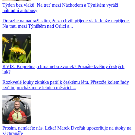
Týden bez vlaků. Na trať mezi Náchodem a Týništěm vyráží
náhradní autobusy
Dorazíte na nádraží s tím, že za chvíli přijede vlak. Jenže nepřijede.
Na trati mezi Týništěm nad Orlicí a...
KVÍZ: Kopretina, chrpa nebo zvonek? Poznáte květiny českých
luk?
Rozkvetlé louky zkrátka patří k českému létu. Přestože kolem řady
květin procházíme v letních měsících...
Prosím, nemlaťte nás. Lékař Marek Dvořák upozorňuje na útoky na
záchranáře