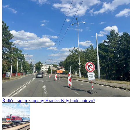
Řidiče trápí rozkopaný Hradec. Kdy bude hotovo?