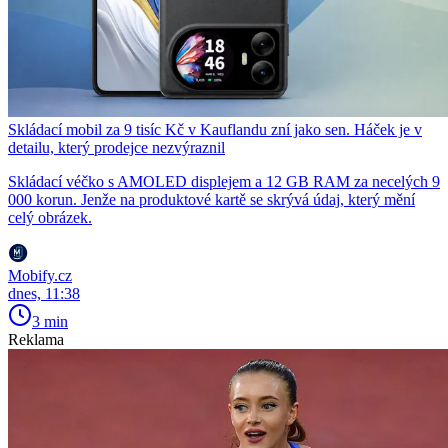
Skládací mobil za 9 tisíc Kč v Kauflandu zní jako sen. Háček je v
detailu, který prodejce nezvýraznil
Skládací véčko s AMOLED displejem a 12 GB RAM za necelých 9
000 korun. Jenže na produktové kartě se skrývá údaj, který mění
celý obrázek.
Mobify.cz
dnes, 11:38
3 min
Reklama