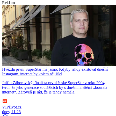
Reklama
Hvězda první SuperStar má jasno: Kdyby tehdy existoval dnešní
Instagram, internet by kolem něj šílel
Julián Záhorovský, finalista první české SuperStar z roku 2004,
tvrdí, že jeho generace soutěžících by s dnešními sítěmi „bourala
internet“. Zároveň je rád, že je tehdy neměla.
VIPživot.cz
dnes, 11:28