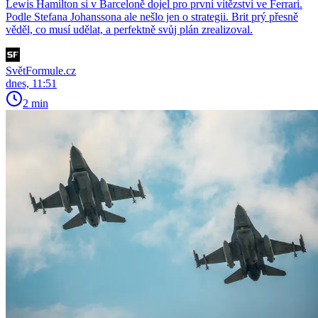
Lewis Hamilton si v Barceloně dojel pro první vítězství ve Ferrari.
Podle Stefana Johanssona ale nešlo jen o strategii. Brit prý přesně
věděl, co musí udělat, a perfektně svůj plán zrealizoval.
SvětFormule.cz
dnes, 11:51
2 min