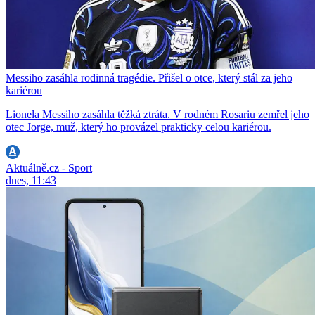
Messiho zasáhla rodinná tragédie. Přišel o otce, který stál za jeho
kariérou
Lionela Messiho zasáhla těžká ztráta. V rodném Rosariu zemřel jeho
otec Jorge, muž, který ho provázel prakticky celou kariérou.
Aktuálně.cz - Sport
dnes, 11:43