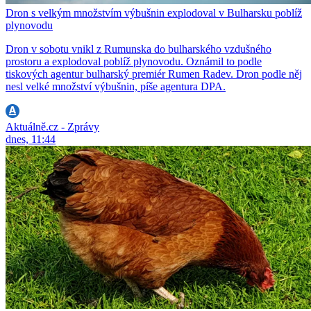
Dron s velkým množstvím výbušnin explodoval v Bulharsku poblíž
plynovodu
Dron v sobotu vnikl z Rumunska do bulharského vzdušného
prostoru a explodoval poblíž plynovodu. Oznámil to podle
tiskových agentur bulharský premiér Rumen Radev. Dron podle něj
nesl velké množství výbušnin, píše agentura DPA.
Aktuálně.cz - Zprávy
dnes, 11:44