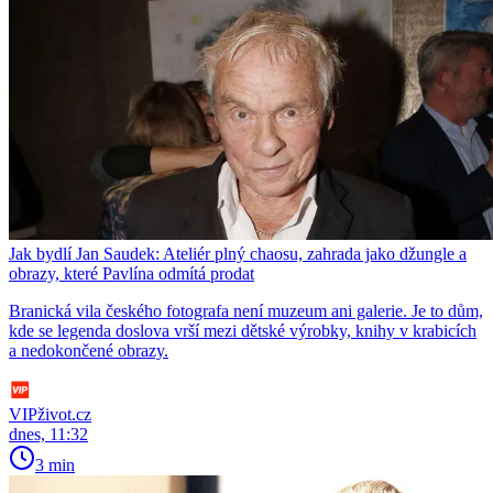
Jak bydlí Jan Saudek: Ateliér plný chaosu, zahrada jako džungle a
obrazy, které Pavlína odmítá prodat
Branická vila českého fotografa není muzeum ani galerie. Je to dům,
kde se legenda doslova vrší mezi dětské výrobky, knihy v krabicích
a nedokončené obrazy.
VIPživot.cz
dnes, 11:32
3 min