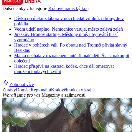
Další články z kategorie
Králověhradecký kraj
Dívku po útěku z tábora v noci hledal vrtulník i drony. Je v
pořádku
Vedra udeří naplno. Nemocnice varuje, město zalévá zeleň
Jiráskův Hronov startuje. Město je plné, ubytování hlásí
vyprodáno
Hradec v pohárech válí. Po obratu nad Tromsö přivítá slavný
Besiktas
Matka nechala v rozpáleném autě tři malé děti. Šla si nakoupit
oblečení
Hradec přispívá na kastraci koček, chce dál omezovat
množení toulavých zvířat
Zobrazit více
Zprávy
Domácí
Regionální
Králověhradecký kraj
Vybrali jsme pro vás
Magazíny a zajímavosti