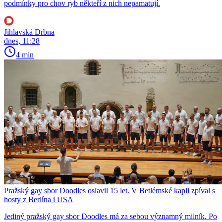
podmínky pro chov ryb někteří z nich nepamatují.
Jihlavská Drbna
dnes, 11:28
4 min
Pražský gay sbor Doodles oslavil 15 let. V Betlémské kapli zpíval s
hosty z Berlína i USA
Jediný pražský gay sbor Doodles má za sebou významný milník. Po