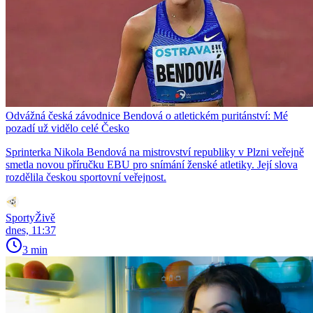
Odvážná česká závodnice Bendová o atletickém puritánství: Mé
pozadí už vidělo celé Česko
Sprinterka Nikola Bendová na mistrovství republiky v Plzni veřejně
smetla novou příručku EBU pro snímání ženské atletiky. Její slova
rozdělila českou sportovní veřejnost.
SportyŽivě
dnes, 11:37
3 min