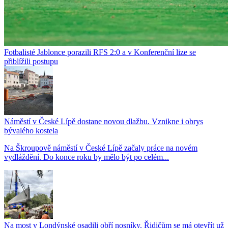
Fotbalisté Jablonce porazili RFS 2:0 a v Konferenční lize se
přiblížili postupu
Náměstí v České Lípě dostane novou dlažbu. Vznikne i obrys
bývalého kostela
Na Škroupově náměstí v České Lípě začaly práce na novém
vydláždění. Do konce roku by mělo být po celém...
Na most v Londýnské osadili obří nosníky. Řidičům se má otevřít už