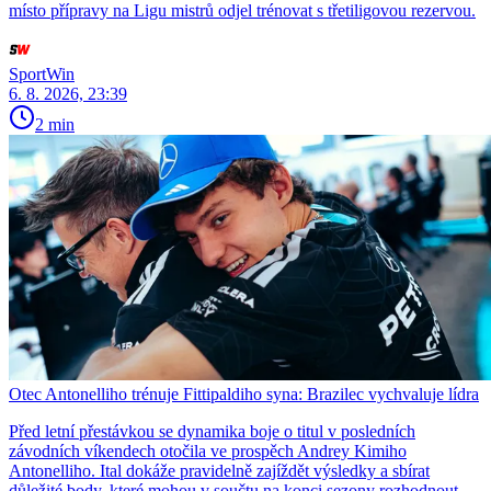
místo přípravy na Ligu mistrů odjel trénovat s třetiligovou rezervou.
SportWin
6. 8. 2026, 23:39
2 min
Otec Antonelliho trénuje Fittipaldiho syna: Brazilec vychvaluje lídra
Před letní přestávkou se dynamika boje o titul v posledních
závodních víkendech otočila ve prospěch Andrey Kimiho
Antonelliho. Ital dokáže pravidelně zajíždět výsledky a sbírat
důležité body, které mohou v součtu na konci sezony rozhodnout.