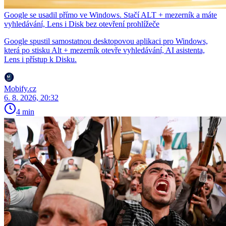
Google se usadil přímo ve Windows. Stačí ALT + mezerník a máte
vyhledávání, Lens i Disk bez otevření prohlížeče
Google spustil samostatnou desktopovou aplikaci pro Windows,
která po stisku Alt + mezerník otevře vyhledávání, AI asistenta,
Lens i přístup k Disku.
Mobify.cz
6. 8. 2026, 20:32
4 min