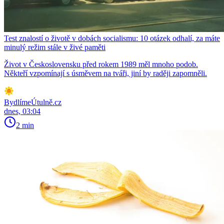
Test znalostí o životě v dobách socialismu: 10 otázek odhalí, za máte
minulý režim stále v živé paměti
Život v Československu před rokem 1989 měl mnoho podob.
Někteří vzpomínají s úsměvem na tváři, jiní by raději zapomněli.
BydlímeÚtulně.cz
dnes, 03:04
2 min