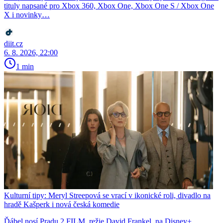
tituly napsané pro Xbox 360, Xbox One, Xbox One S / Xbox One
X i novinky…
diit.cz
6. 8. 2026, 22:00
1 min
Kulturní tipy: Meryl Streepová se vrací v ikonické roli, divadlo na
hradě Kašperk i nová česká komedie
Ďábel nosí Pradu 2 FILM, režie David Frankel, na Disney+