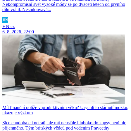
Nekompromisní svět vysoké módy se po dvaceti letech od prvního
dílu vrátil. Nesmlouvavá...
HN.cz
6. 8. 2026, 22:00
Mít finanční potíže v produktivním věku? Urychlí to stárnutí mozku,
ukazuje výzkum
Sice chudoba cti netratí, ale mít neustále hluboko do kapsy není nic
příjemného. Tým britských vědců pod vedením Praveethy