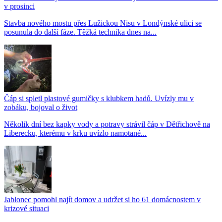
v prosinci
Stavba nového mostu přes Lužickou Nisu v Londýnské ulici se
posunula do další fáze. Těžká technika dnes na...
Čáp si spletl plastové gumičky s klubkem hadů. Uvízly mu v
zobáku, bojoval o život
Několik dní bez kapky vody a potravy strávil čáp v Dětřichově na
Liberecku, kterému v krku uvízlo namotané...
Jablonec pomohl najít domov a udržet si ho 61 domácnostem v
krizové situaci