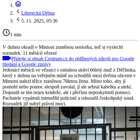
Liberecká Drbna
5. 11. 2025, 05:36
1 min
V dubnu okradl v Mimoni zraněnou seniorku, teď si vyslechl
rozsudek. 11 měsíců vězení
Přidejte si obsah Centrum.cz do oblíbených zdrojů pro Google
hledání a Google zprávy
Jedenáct měsíců ve věznici s ostrahou stráví 66letý muž z Děčínska,
který v dubnu na veřejném místě na schodišti mezi dvěma ulicemi v
Mimoni nalezl těžce zraněnou 78letou ženu. Místo toho, aby jí
pomohl nebo pomoc alespoň zavolal, jí ale sebral kabelku a utekl.
Dopustil se tím nejen krádeže, ale i přečinu neposkytnutí pomoci.
Pachatele vypátrali mimoňští policisté a odsoudil českolipský soud.
Rozsudek již nabyl právní moci.