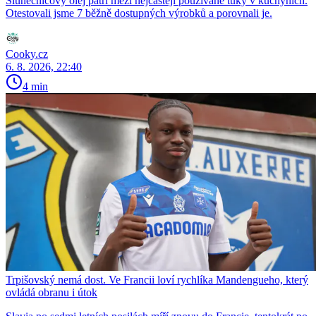
Slunečnicový olej patří mezi nejčastěji používané tuky v kuchyních.
Otestovali jsme 7 běžně dostupných výrobků a porovnali je.
Cooky.cz
6. 8. 2026, 22:40
4 min
Trpišovský nemá dost. Ve Francii loví rychlíka Mandengueho, který
ovládá obranu i útok