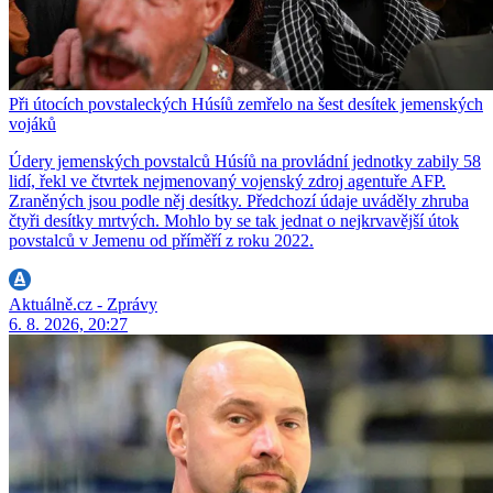
Při útocích povstaleckých Húsíů zemřelo na šest desítek jemenských
vojáků
Údery jemenských povstalců Húsíů na provládní jednotky zabily 58
lidí, řekl ve čtvrtek nejmenovaný vojenský zdroj agentuře AFP.
Zraněných jsou podle něj desítky. Předchozí údaje uváděly zhruba
čtyři desítky mrtvých. Mohlo by se tak jednat o nejkrvavější útok
povstalců v Jemenu od příměří z roku 2022.
Aktuálně.cz - Zprávy
6. 8. 2026, 20:27