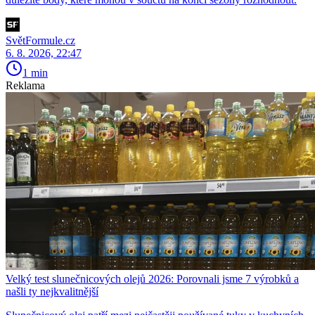
SvětFormule.cz
6. 8. 2026, 22:47
1 min
Reklama
Velký test slunečnicových olejů 2026: Porovnali jsme 7 výrobků a
našli ty nejkvalitnější