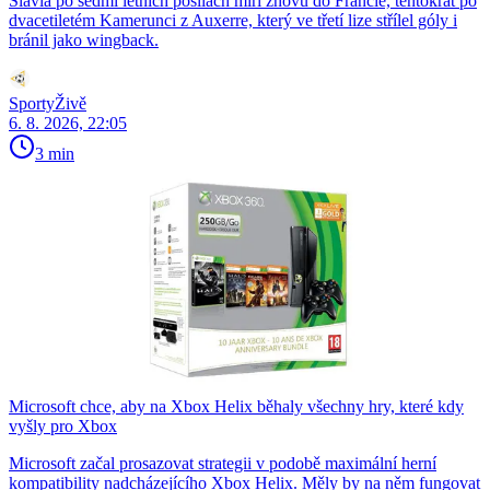
Slavia po sedmi letních posilách míří znovu do Francie, tentokrát po
dvacetiletém Kamerunci z Auxerre, který ve třetí lize střílel góly i
bránil jako wingback.
SportyŽivě
6. 8. 2026, 22:05
3 min
Microsoft chce, aby na Xbox Helix běhaly všechny hry, které kdy
vyšly pro Xbox
Microsoft začal prosazovat strategii v podobě maximální herní
kompatibility nadcházejícího Xbox Helix. Měly by na něm fungovat