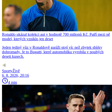
Ronaldo ukázal kolekci aut v hodnotě 700 milionů Kč. Patří mezi ně
model, kterých vzniklo jen deset
Jeden jediný vůz v Ronaldově garáži stojí víc než zbytek sbírky
dohromady. Je to Bugatti, které automobilka vyrobila v pouhých
deseti kusech.
SportyŽivě
6. 8. 2026, 20:16
4 min