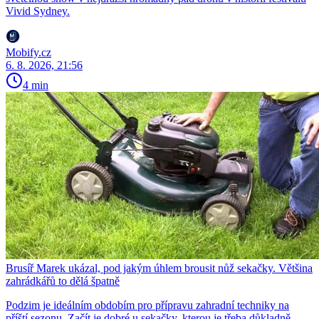
Vivid Sydney.
Mobify.cz
6. 8. 2026, 21:56
4 min
Brusíř Marek ukázal, pod jakým úhlem brousit nůž sekačky. Většina
zahrádkářů to dělá špatně
Podzim je ideálním obdobím pro přípravu zahradní techniky na
příští sezonu. Začít je dobré u sekačky, kterou je třeba důkladně