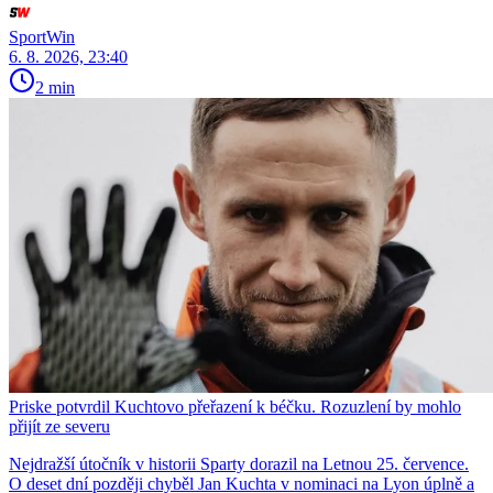
SportWin
6. 8. 2026, 23:40
2 min
Priske potvrdil Kuchtovo přeřazení k béčku. Rozuzlení by mohlo
přijít ze severu
Nejdražší útočník v historii Sparty dorazil na Letnou 25. července.
O deset dní později chyběl Jan Kuchta v nominaci na Lyon úplně a