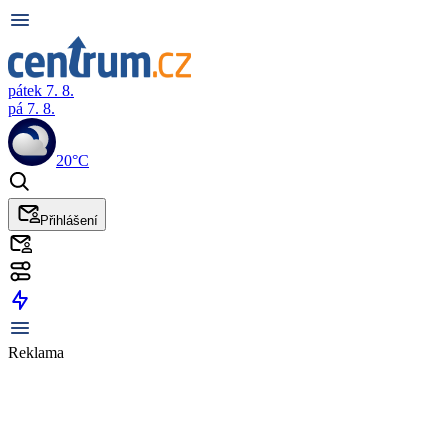
pátek 7. 8.
pá 7. 8.
20°C
Přihlášení
Reklama