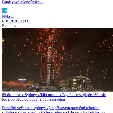
Patalayové z londýnské...
HN.cz
6. 8. 2026, 22:00
Reklama
89 dronů se v Sydney zřítilo mezi diváky. Jeden stojí přes 60 tisíc
Kč a po pádu do vody je úplně na odpis
Pondělní večer nad sydneyským přístavem proměnil rekordní
světelnou show v nejdražší hromadný pád dronů v historii festivalu