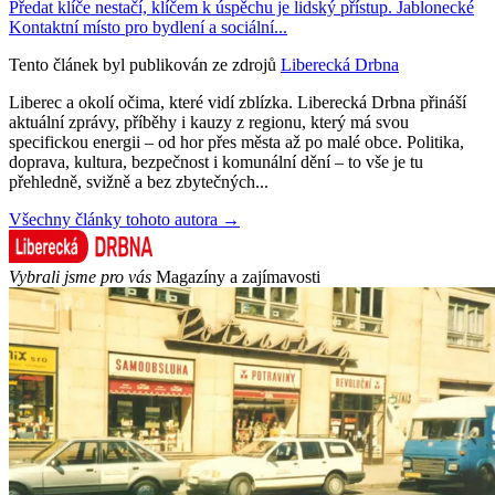
Předat klíče nestačí, klíčem k úspěchu je lidský přístup. Jablonecké
Kontaktní místo pro bydlení a sociální...
Tento článek byl publikován ze zdrojů
Liberecká Drbna
Liberec a okolí očima, které vidí zblízka. Liberecká Drbna přináší
aktuální zprávy, příběhy i kauzy z regionu, který má svou
specifickou energii – od hor přes města až po malé obce. Politika,
doprava, kultura, bezpečnost i komunální dění – to vše je tu
přehledně, svižně a bez zbytečných...
Všechny články tohoto autora →
Vybrali jsme pro vás
Magazíny a zajímavosti