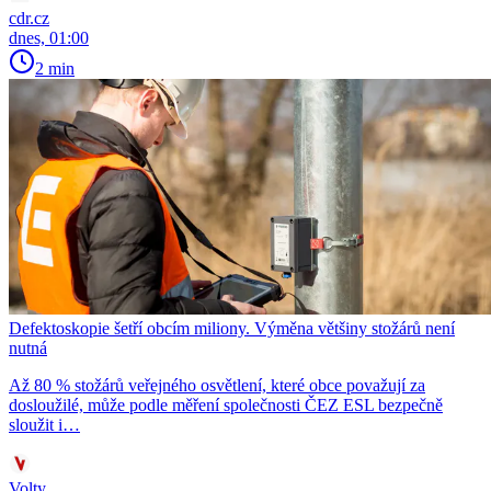
cdr.cz
dnes, 01:00
2 min
Defektoskopie šetří obcím miliony. Výměna většiny stožárů není
nutná
Až 80 % stožárů veřejného osvětlení, které obce považují za
dosloužilé, může podle měření společnosti ČEZ ESL bezpečně
sloužit i…
Volty