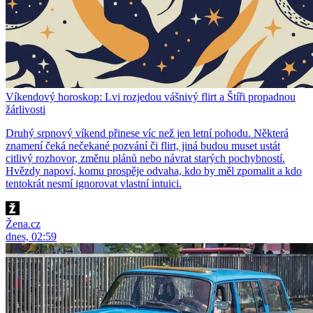
Víkendový horoskop: Lvi rozjedou vášnivý flirt a Štíři propadnou
žárlivosti
Druhý srpnový víkend přinese víc než jen letní pohodu. Některá
znamení čeká nečekané pozvání či flirt, jiná budou muset ustát
citlivý rozhovor, změnu plánů nebo návrat starých pochybností.
Hvězdy napoví, komu prospěje odvaha, kdo by měl zpomalit a kdo
tentokrát nesmí ignorovat vlastní intuici.
Žena.cz
dnes, 02:59