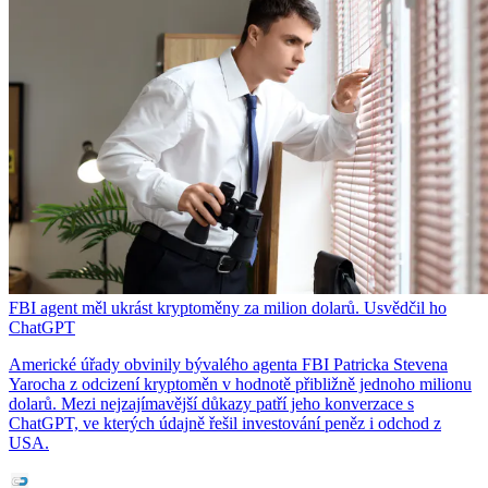
FBI agent měl ukrást kryptoměny za milion dolarů. Usvědčil ho
ChatGPT
Americké úřady obvinily bývalého agenta FBI Patricka Stevena
Yarocha z odcizení kryptoměn v hodnotě přibližně jednoho milionu
dolarů. Mezi nejzajímavější důkazy patří jeho konverzace s
ChatGPT, ve kterých údajně řešil investování peněz i odchod z
USA.