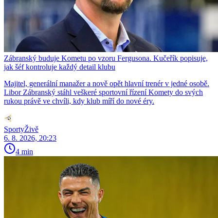
Zábranský buduje Kometu po vzoru Fergusona. Kučeřík popisuje,
jak šéf kontroluje každý detail klubu
Majitel, generální manažer a nově opět hlavní trenér v jedné osobě.
Libor Zábranský stáhl veškeré sportovní řízení Komety do svých
rukou právě ve chvíli, kdy klub míří do nové éry.
SportyŽivě
6. 8. 2026, 20:23
4 min