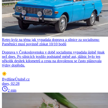
Retro kvíz na téma jak vypadala doprava a silnice za socialismu:
Pamětníci musí povinně získat 10/10 bodů
Doprava v Československu v době socialismu vypadala úplně jinak
než dnes. Po silnicích jezdilo podstatně méně aut, dálnic bylo jen
několik desítek kilometrů a cesta na dovolenou se často plánovala
týdny dopředu.
BydlímeÚtulně.cz
dnes, 02:28
2 min