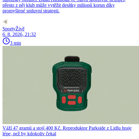
přesto z něj klub může vytěžit desítky milionů korun díky
promyšlené smluvní strategii.
SportyŽivě
6. 8. 2026, 21:32
3 min
Váží 47 gramů a stojí 400 Kč. Reproduktor Parkside z Lidlu hraje
lépe, než by kdokoliv čekal