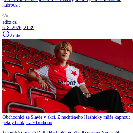
nabrousit.
adbz.cz
6. 8. 2026, 21:39
2 min
Obchodníci ze Slavie v akci. Z nechtěného Hashioky může kápnout
pěkný balík, až 70 milionů
Japonský obránce Daiki Hashioka ve Slavii sportovně neuspěl,