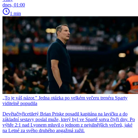
dnes, 01:00
1 min
„To je váš názor." Jedna otázka po velkém večeru trenéra Sparty
viditelně popudila
Devětačtyřicetiletý Brian Priske posadil kapitána na lavičku a do
základní sestavy poslal muže, který byl ve Spartě sotva čtyři dny. Po
výhře 2:1 nad Lyonem mluvil o jednom z nejsilnějších večerů, jaké
na Letné za svého druhého angažmá zažil.