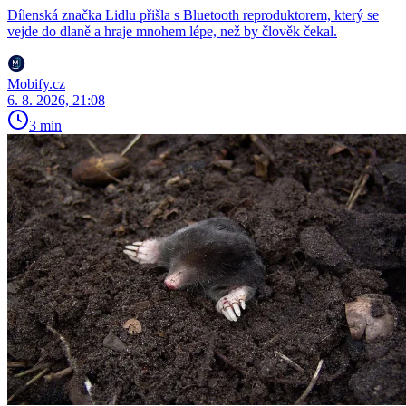
Dílenská značka Lidlu přišla s Bluetooth reproduktorem, který se
vejde do dlaně a hraje mnohem lépe, než by člověk čekal.
Mobify.cz
6. 8. 2026, 21:08
3 min