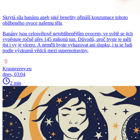
Skrytá síla banánu aneb jaké benefity přináší konzumace tohoto
oblíbeného ovoce našemu tělu
Banány jsou celosvětově nejoblíbenějším ovocem, ve světě se jich
vypěstuje ročně přes 145 milionů tun. Důvodů, proč byste je měli
jíst i vy je vícero. A neměli byste vyhazovat ani slupku, i ta se řadí
podle výzkumů vědců mezi superpotraviny.
Krasnezeny.eu
dnes, 03:04
2 min