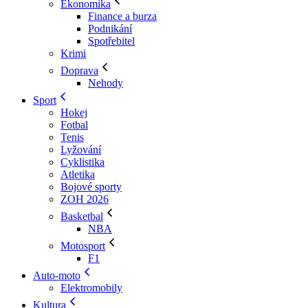
Ekonomika
Finance a burza
Podnikání
Spotřebitel
Krimi
Doprava
Nehody
Sport
Hokej
Fotbal
Tenis
Lyžování
Cyklistika
Atletika
Bojové sporty
ZOH 2026
Basketbal
NBA
Motosport
F1
Auto-moto
Elektromobily
Kultura