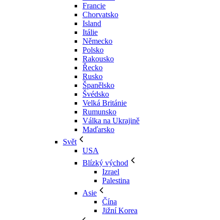
Francie
Chorvatsko
Island
Itálie
Německo
Polsko
Rakousko
Řecko
Rusko
Španělsko
Švédsko
Velká Británie
Rumunsko
Válka na Ukrajině
Maďarsko
Svět
USA
Blízký východ
Izrael
Palestina
Asie
Čína
Jižní Korea