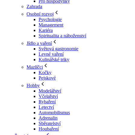
Pro hospodyňky
Zahrada
Osobní rozvoj
Psychologie
Management
Kariéra
Spiritualita a náboženství
Jídlo a vaření
Světová gastronomie
Levné vaření
Kulinářské triky
Mazlíčci
Kočky
Pejskové
Hobby
Modelářství
Včelařství
Rybaření
Letectví
Automobilismus
Adrenalin
Sběratelství
Houbaření