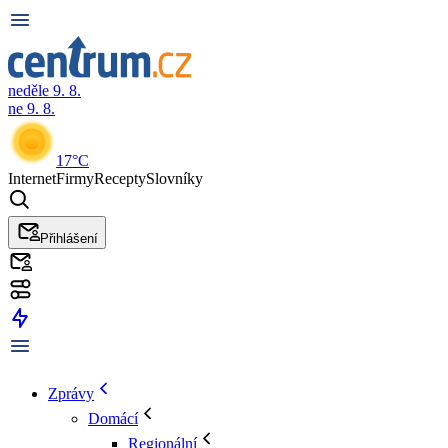
neděle 9. 8.
ne 9. 8.
17°C
Internet
Firmy
Recepty
Slovníky
Přihlášení
Zprávy
Domácí
Regionální