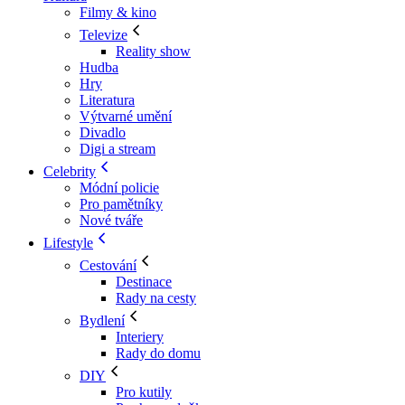
Filmy & kino
Televize
Reality show
Hudba
Hry
Literatura
Výtvarné umění
Divadlo
Digi a stream
Celebrity
Módní policie
Pro pamětníky
Nové tváře
Lifestyle
Cestování
Destinace
Rady na cesty
Bydlení
Interiery
Rady do domu
DIY
Pro kutily