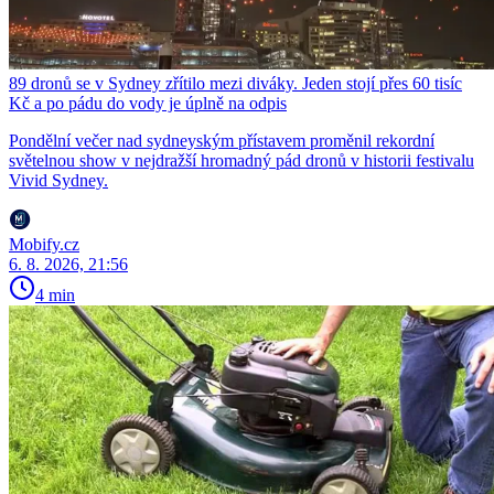
89 dronů se v Sydney zřítilo mezi diváky. Jeden stojí přes 60 tisíc
Kč a po pádu do vody je úplně na odpis
Pondělní večer nad sydneyským přístavem proměnil rekordní
světelnou show v nejdražší hromadný pád dronů v historii festivalu
Vivid Sydney.
Mobify.cz
6. 8. 2026, 21:56
4 min