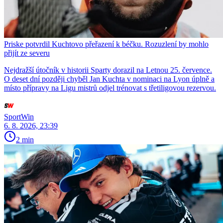
Priske potvrdil Kuchtovo přeřazení k béčku. Rozuzlení by mohlo
přijít ze severu
Nejdražší útočník v historii Sparty dorazil na Letnou 25. července.
O deset dní později chyběl Jan Kuchta v nominaci na Lyon úplně a
místo přípravy na Ligu mistrů odjel trénovat s třetiligovou rezervou.
SportWin
6. 8. 2026, 23:39
2 min