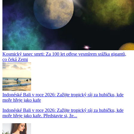
Kosmický tanec smrti: Za 100 let otřese vesmírem srážka gigantů,
co čeká Zemi
Indonéské Bali v roce 2026: Zažijte tropický ráj za hubičku, kde
moře hřeje jako kafe
Indonéské Bali v roce 2026: Zažijte tropický ráj za hubičku, kde
moře hřeje jako kafe. Představte si, že...