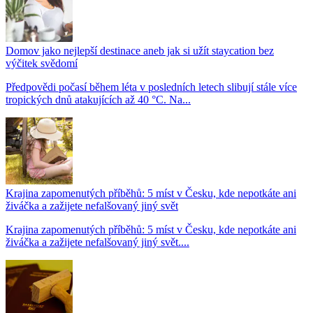
Domov jako nejlepší destinace aneb jak si užít staycation bez
výčitek svědomí
Předpovědi počasí během léta v posledních letech slibují stále více
tropických dnů atakujících až 40 °C. Na...
Krajina zapomenutých příběhů: 5 míst v Česku, kde nepotkáte ani
živáčka a zažijete nefalšovaný jiný svět
Krajina zapomenutých příběhů: 5 míst v Česku, kde nepotkáte ani
živáčka a zažijete nefalšovaný jiný svět....