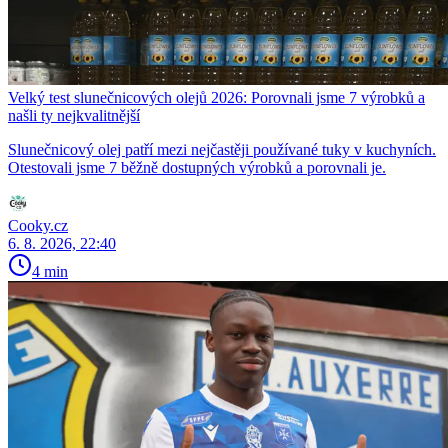
Velký test slunečnicových olejů 2026: Porovnali jsme 7 výrobků a
našli ty nejkvalitnější
Slunečnicový olej patří mezi nejčastěji používané tuky v kuchyních.
Otestovali jsme 7 běžně dostupných výrobků a porovnali je.
Cooky.cz
6. 8. 2026, 22:40
4 min