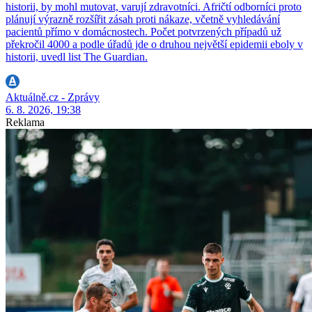
historii, by mohl mutovat, varují zdravotníci. Afričtí odborníci proto
plánují výrazně rozšířit zásah proti nákaze, včetně vyhledávání
pacientů přímo v domácnostech. Počet potvrzených případů už
překročil 4000 a podle úřadů jde o druhou největší epidemii eboly v
historii, uvedl list The Guardian.
Aktuálně.cz - Zprávy
6. 8. 2026, 19:38
Reklama