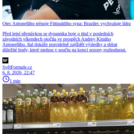
Otec Antonelliho trénuje Fittipaldiho syna: Brazilec vychvaluje lídra
Před letní přestávkou se dynamika boje o titul v posledních
závodních víkendech otočila ve prospěch Andrey Kimiho
Antonelliho. Ital dokáže pravidelně zajíždět výsledky a sbírat
důležité body, které mohou v součtu na konci sezony rozhodnout.
SvětFormule.cz
6. 8. 2026, 22:47
1 min