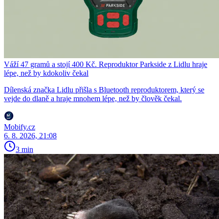
Váží 47 gramů a stojí 400 Kč. Reproduktor Parkside z Lidlu hraje
lépe, než by kdokoliv čekal
Dílenská značka Lidlu přišla s Bluetooth reproduktorem, který se
vejde do dlaně a hraje mnohem lépe, než by člověk čekal.
Mobify.cz
6. 8. 2026, 21:08
3 min