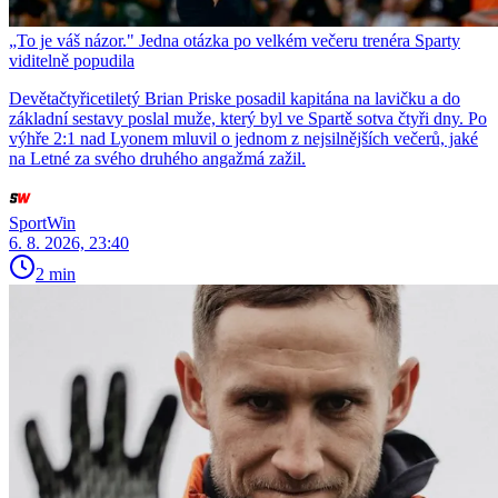
„To je váš názor." Jedna otázka po velkém večeru trenéra Sparty
viditelně popudila
Devětačtyřicetiletý Brian Priske posadil kapitána na lavičku a do
základní sestavy poslal muže, který byl ve Spartě sotva čtyři dny. Po
výhře 2:1 nad Lyonem mluvil o jednom z nejsilnějších večerů, jaké
na Letné za svého druhého angažmá zažil.
SportWin
6. 8. 2026, 23:40
2 min