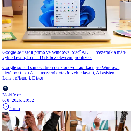
Google se usadil přímo ve Windows. Stačí ALT + mezerník a máte
vyhledávání, Lens i Disk bez otevření prohlížeče
Google spustil samostatnou desktopovou aplikaci pro Windows,
která po stisku Alt + mezerník otevře vyhledávání, AI asistenta,
Lens i přístup k Disku.
Mobify.cz
6. 8. 2026, 20:32
4 min