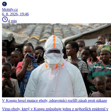
Mobify.cz
6. 8. 2026, 19:46
4 min
V Kongu hrozí mutace eboly, zdravotníci rozšíří zásah proti nákaze
Virus eboly, který v Kongu způsobuje jednu z nejhorších epidemií v