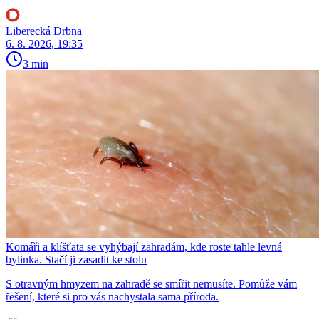
Liberecká Drbna
6. 8. 2026, 19:35
3 min
Komáři a klíšťata se vyhýbají zahradám, kde roste tahle levná
bylinka. Stačí ji zasadit ke stolu
S otravným hmyzem na zahradě se smířit nemusíte. Pomůže vám
řešení, které si pro vás nachystala sama příroda.