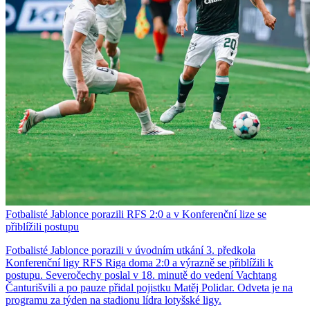
Fotbalisté Jablonce porazili RFS 2:0 a v Konferenční lize se
přiblížili postupu
Fotbalisté Jablonce porazili v úvodním utkání 3. předkola
Konferenční ligy RFS Riga doma 2:0 a výrazně se přiblížili k
postupu. Severočechy poslal v 18. minutě do vedení Vachtang
Čanturišvili a po pauze přidal pojistku Matěj Polidar. Odveta je na
programu za týden na stadionu lídra lotyšské ligy.