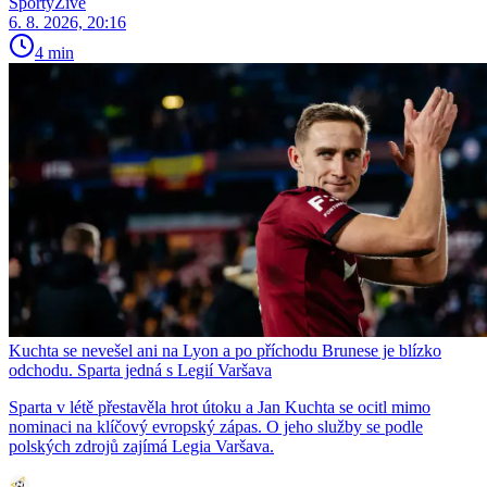
SportyŽivě
6. 8. 2026, 20:16
4 min
Kuchta se nevešel ani na Lyon a po příchodu Brunese je blízko
odchodu. Sparta jedná s Legií Varšava
Sparta v létě přestavěla hrot útoku a Jan Kuchta se ocitl mimo
nominaci na klíčový evropský zápas. O jeho služby se podle
polských zdrojů zajímá Legia Varšava.