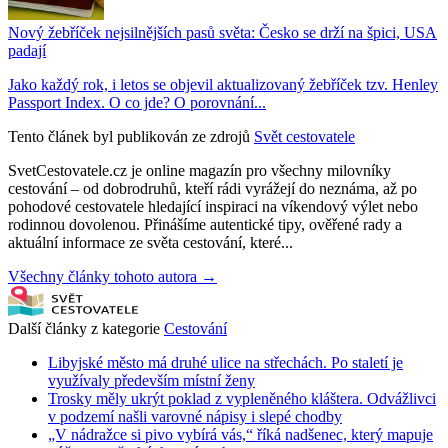
Nový žebříček nejsilnějších pasů světa: Česko se drží na špici, USA
padají
Jako každý rok, i letos se objevil aktualizovaný žebříček tzv. Henley
Passport Index. O co jde? O porovnání...
Tento článek byl publikován ze zdrojů
Svět cestovatele
SvetCestovatele.cz je online magazín pro všechny milovníky
cestování – od dobrodruhů, kteří rádi vyrážejí do neznáma, až po
pohodové cestovatele hledající inspiraci na víkendový výlet nebo
rodinnou dovolenou. Přinášíme autentické tipy, ověřené rady a
aktuální informace ze světa cestování, které...
Všechny články tohoto autora →
Další články z kategorie
Cestování
Libyjské město má druhé ulice na střechách. Po staletí je
využívaly především místní ženy
Trosky měly ukrýt poklad z vypleněného kláštera. Odvážlivci
v podzemí našli varovné nápisy i slepé chodby
„V nádražce si pivo vybírá vás,“ říká nadšenec, který mapuje