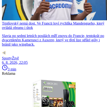
Trpišovský nemá dost. Ve Francii loví rychlíka Mandengueho, který
ovládá obranu i útok
Slavia po sedmi letních posilách míří znovu do Francie, tentokrát po
dvacetiletém Kamerunci z Auxerre, který ve třetí lize střílel góly i
bránil jako wingback.
SportyŽivě
6. 8. 2026, 22:05
3 min
Reklama