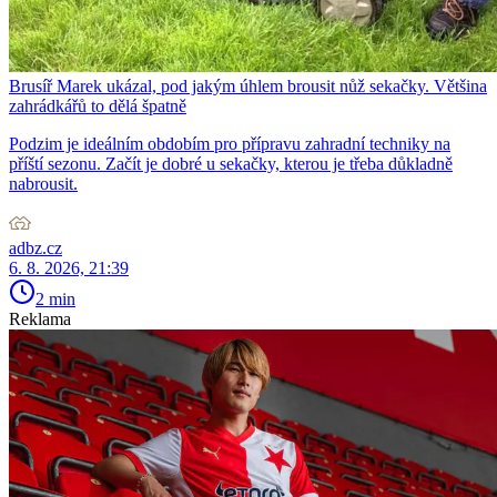
Brusíř Marek ukázal, pod jakým úhlem brousit nůž sekačky. Většina
zahrádkářů to dělá špatně
Podzim je ideálním obdobím pro přípravu zahradní techniky na
příští sezonu. Začít je dobré u sekačky, kterou je třeba důkladně
nabrousit.
adbz.cz
6. 8. 2026, 21:39
2 min
Reklama