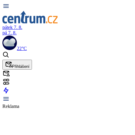
pátek 7. 8.
pá 7. 8.
22°C
Přihlášení
Reklama