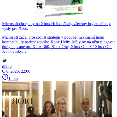
Microsoft chce, aby na Xbox Helix běhaly všechny hry, které kdy
vyšly pro Xbox
Microsoft začal prosazovat strategii v podobě maximální herní
kompatibility nadcházejícího Xbox Helix. Měly by na něm fungovat
tituly napsané pro Xbox 360, Xbox One, Xbox One S / Xbox One
X i novinky…
diit.cz
6. 8. 2026, 22:00
1 min