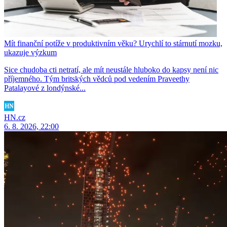
Mít finanční potíže v produktivním věku? Urychlí to stárnutí mozku,
ukazuje výzkum
Sice chudoba cti netratí, ale mít neustále hluboko do kapsy není nic
příjemného. Tým britských vědců pod vedením Praveethy
Patalayové z londýnské...
HN.cz
6. 8. 2026, 22:00