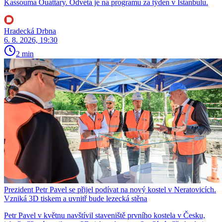
Kassouma Ouattary. Odveta je na programu za týden v Istanbulu.
Hradecká Drbna
6. 8. 2026, 19:30
2 min
Prezident Petr Pavel se přijel podívat na nový kostel v Neratovicích.
Vzniká 3D tiskem a uvnitř bude lezecká stěna
Petr Pavel v květnu navštívil staveniště prvního kostela v Česku,