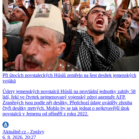
Při útocích povstaleckých Húsíů zemřelo na šest desítek jemenských
vojáků
Údery jemenských povstalců Húsíů na provládní jednotky zabily 58
lidí, řekl ve čtvrtek nejmenovaný vojenský zdroj agentuře AFP.
Zraněných jsou podle něj desítky. Předchozí údaje uváděly zhruba
čtyři desítky mrtvých. Mohlo by se tak jednat o nejkrvavější útok
povstalců v Jemenu od příměří z roku 2022.
Aktuálně.cz - Zprávy
6. 8. 2026, 20:27