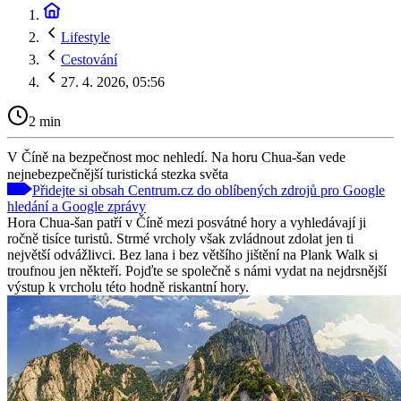
Lifestyle
Cestování
27. 4. 2026, 05:56
2 min
V Číně na bezpečnost moc nehledí. Na horu Chua-šan vede
nejnebezpečnější turistická stezka světa
Přidejte si obsah Centrum.cz do oblíbených zdrojů pro Google
hledání a Google zprávy
Hora Chua-šan patří v Číně mezi posvátné hory a vyhledávají ji
ročně tisíce turistů. Strmé vrcholy však zvládnout zdolat jen ti
největší odvážlivci. Bez lana i bez většího jištění na Plank Walk si
troufnou jen někteří. Pojďte se společně s námi vydat na nejdrsnější
výstup k vrcholu této hodně riskantní hory.