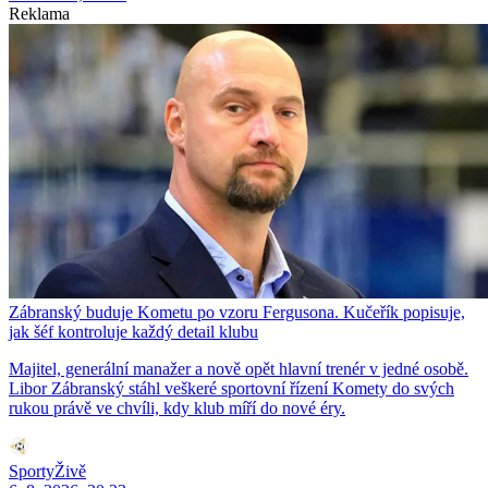
Reklama
Zábranský buduje Kometu po vzoru Fergusona. Kučeřík popisuje,
jak šéf kontroluje každý detail klubu
Majitel, generální manažer a nově opět hlavní trenér v jedné osobě.
Libor Zábranský stáhl veškeré sportovní řízení Komety do svých
rukou právě ve chvíli, kdy klub míří do nové éry.
SportyŽivě