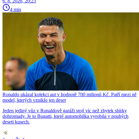
6. 8. 2026, 20:23
4 min
Ronaldo ukázal kolekci aut v hodnotě 700 milionů Kč. Patří mezi ně
model, kterých vzniklo jen deset
Jeden jediný vůz v Ronaldově garáži stojí víc než zbytek sbírky
dohromady. Je to Bugatti, které automobilka vyrobila v pouhých
deseti kusech.