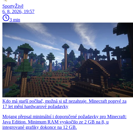
SportyŽivě
6. 8. 2026, 19:57
3 min
Kdo má starší počítač, možná si už nezahraje. Minecraft poprvé za
17 let mění hardwarové požadavky
Mojang přepsal minimální i doporučené požadavky pro Minecraft:
Java Edition. Minimum RAM vyskočilo ze 2 GB na 8, u
integrované grafiky dokonce na 12 GB.