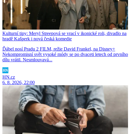
Kulturní tipy: Meryl Streepová se vrací v ikonické roli, divadlo na
hradě Kašperk i nová česká komedie
Ďábel nosí Pradu 2 FILM, režie David Frankel, na Disney+
Nekompromisní svět vysoké módy se po dvaceti letech od prvního
dílu vrátil. Nesmlouvavá...
HN.cz
6. 8. 2026, 22:00