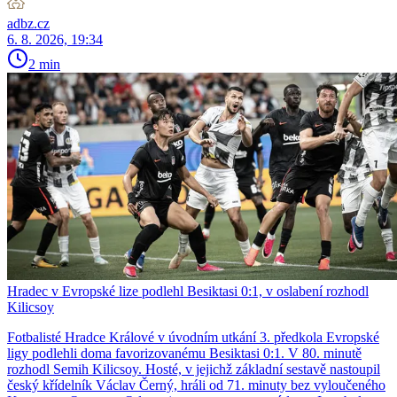
adbz.cz
6. 8. 2026, 19:34
2 min
Hradec v Evropské lize podlehl Besiktasi 0:1, v oslabení rozhodl
Kilicsoy
Fotbalisté Hradce Králové v úvodním utkání 3. předkola Evropské
ligy podlehli doma favorizovanému Besiktasi 0:1. V 80. minutě
rozhodl Semih Kilicsoy. Hosté, v jejichž základní sestavě nastoupil
český křídelník Václav Černý, hráli od 71. minuty bez vyloučeného