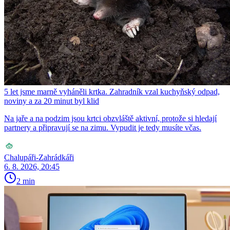
5 let jsme marně vyháněli krtka. Zahradník vzal kuchyňský odpad,
noviny a za 20 minut byl klid
Na jaře a na podzim jsou krtci obzvláště aktivní, protože si hledají
partnery a připravují se na zimu. Vypudit je tedy musíte včas.
Chalupáři-Zahrádkáři
6. 8. 2026, 20:45
2 min