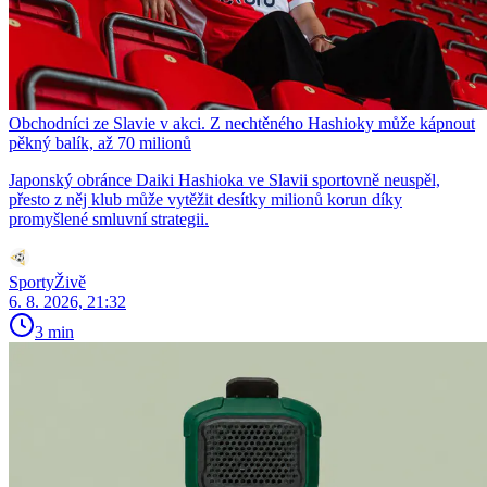
Obchodníci ze Slavie v akci. Z nechtěného Hashioky může kápnout
pěkný balík, až 70 milionů
Japonský obránce Daiki Hashioka ve Slavii sportovně neuspěl,
přesto z něj klub může vytěžit desítky milionů korun díky
promyšlené smluvní strategii.
SportyŽivě
6. 8. 2026, 21:32
3 min