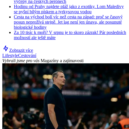
výčepy na českých perónech
Hodinu od Prahy najdete pláž jako z exotiky. Lom Maledivy
se pyšní bílým pískem a tyrkysovou vodou
Cesta na východ bolí víc než cesta na západ: proč se časový
posun neprožívá stejně. Jet lag není jen únava, ale posunuté
biologické hodiny
Za 10 tisíc k moři? V srpnu je to skoro zázrak! Pár posledních
možností ale ještě máte
Zobrazit více
Lifestyle
Cestování
Vybrali jsme pro vás
Magazíny a zajímavosti