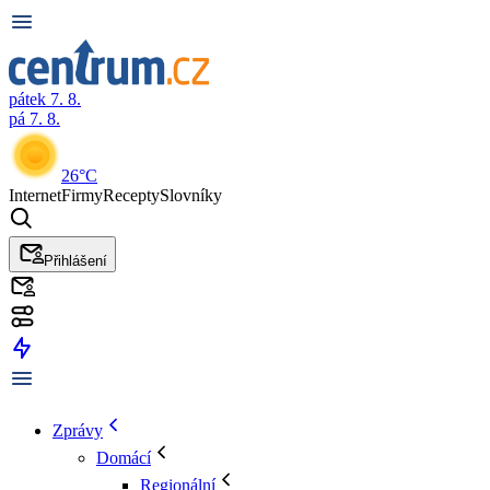
pátek 7. 8.
pá 7. 8.
26°C
Internet
Firmy
Recepty
Slovníky
Přihlášení
Zprávy
Domácí
Regionální