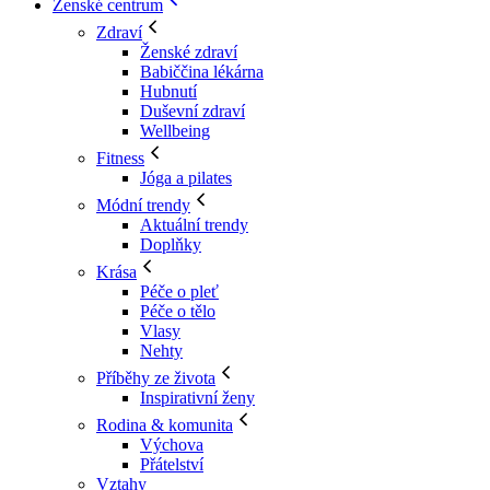
Ženské centrum
Zdraví
Ženské zdraví
Babiččina lékárna
Hubnutí
Duševní zdraví
Wellbeing
Fitness
Jóga a pilates
Módní trendy
Aktuální trendy
Doplňky
Krása
Péče o pleť
Péče o tělo
Vlasy
Nehty
Příběhy ze života
Inspirativní ženy
Rodina & komunita
Výchova
Přátelství
Vztahy