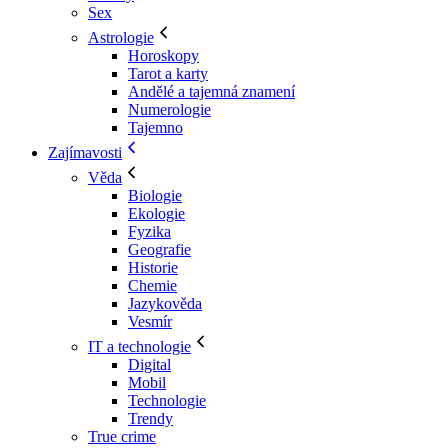
Sex
Astrologie
Horoskopy
Tarot a karty
Andělé a tajemná znamení
Numerologie
Tajemno
Zajímavosti
Věda
Biologie
Ekologie
Fyzika
Geografie
Historie
Chemie
Jazykověda
Vesmír
IT a technologie
Digital
Mobil
Technologie
Trendy
True crime