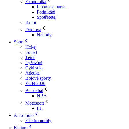
Ekonomika
Finance a burza
Podnikání
Spotřebitel
Krimi
Doprava
Nehody
Sport
Hokej
Fotbal
Tenis
Lyžování
Cyklistika
Atletika
Bojové sporty
ZOH 2026
Basketbal
NBA
Motosport
F1
Auto-moto
Elektromobily
Kultura