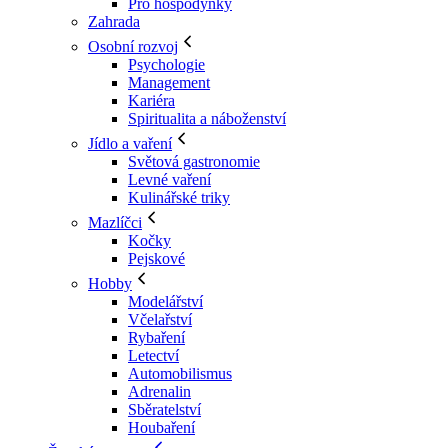
Pro hospodyňky
Zahrada
Osobní rozvoj
Psychologie
Management
Kariéra
Spiritualita a náboženství
Jídlo a vaření
Světová gastronomie
Levné vaření
Kulinářské triky
Mazlíčci
Kočky
Pejskové
Hobby
Modelářství
Včelařství
Rybaření
Letectví
Automobilismus
Adrenalin
Sběratelství
Houbaření