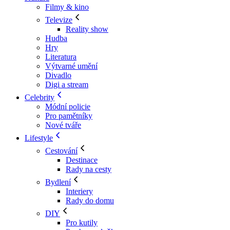
Filmy & kino
Televize
Reality show
Hudba
Hry
Literatura
Výtvarné umění
Divadlo
Digi a stream
Celebrity
Módní policie
Pro pamětníky
Nové tváře
Lifestyle
Cestování
Destinace
Rady na cesty
Bydlení
Interiery
Rady do domu
DIY
Pro kutily