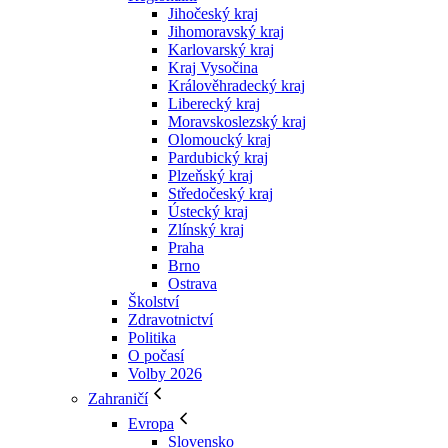
Jihočeský kraj
Jihomoravský kraj
Karlovarský kraj
Kraj Vysočina
Králověhradecký kraj
Liberecký kraj
Moravskoslezský kraj
Olomoucký kraj
Pardubický kraj
Plzeňský kraj
Středočeský kraj
Ústecký kraj
Zlínský kraj
Praha
Brno
Ostrava
Školství
Zdravotnictví
Politika
O počasí
Volby 2026
Zahraničí
Evropa
Slovensko