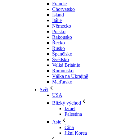
Francie
Chorvatsko
Island
Itálie
Německo
Polsko
Rakousko
Řecko
Rusko
Španělsko
Švédsko
Velká Británie
Rumunsko
Válka na Ukrajině
Maďarsko
Svět
USA
Blízký východ
Izrael
Palestina
Asie
Čína
Jižní Korea