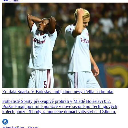
Zoufalá Sparta. V Boleslavi ani jednou nevystřelila na branku
Fotbalisté Sparty překvapivě prohráli v Mladé Boleslavi 0:2.
Pražané mají po druhé porážce v nové sezoně po třech ligových
kolech pouze tři body za upocené domácí vítězství nad Zlínem.