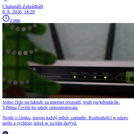
Chalupáři-Zahrádkáři
8. 8. 2026, 18:28
2 min
Jedno číslo na faktuře za internet prozradí, jestli (ne)přeplácíte.
Většina Čechů ho nikdy nekontrolovala
Nejde o částku, kterou každý měsíc zaplatíte. Rozhodující je název
tarifu a rychlost, která se za ním skrývá.