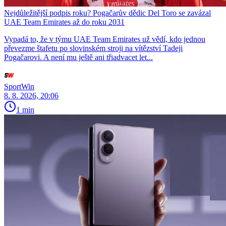
Nejdůležitější podpis roku? Pogačarův dědic Del Toro se zavázal
UAE Team Emirates až do roku 2031
Vypadá to, že v týmu UAE Team Emirates už vědí, kdo jednou
převezme štafetu po slovinském stroji na vítězství Tadeji
Pogačarovi. A není mu ještě ani třiadvacet let...
SportWin
8. 8. 2026, 20:06
1 min