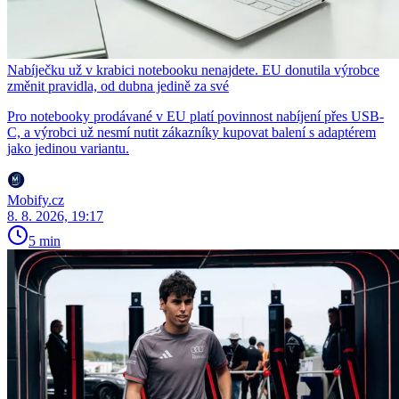
Nabíječku už v krabici notebooku nenajdete. EU donutila výrobce
změnit pravidla, od dubna jedině za své
Pro notebooky prodávané v EU platí povinnost nabíjení přes USB-
C, a výrobci už nesmí nutit zákazníky kupovat balení s adaptérem
jako jedinou variantu.
Mobify.cz
8. 8. 2026, 19:17
5 min