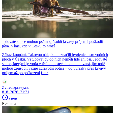
Jedovaté sinice mohou psům způsobit krvavý průjem i poškodit
játra. Víme, kde v Česku to hrozí
Zákaz koupání. Takovou nálepkou označili hygienici osm vodních
ploch v Česku. Vstupovat by do nich neměli lidé ani psi. Jedovaté
sinice, kterými je voda v těchto místech kontaminovaná, jim totiž
mohou způsobit vážné zdravotní potíže – od vyrážky přes krvavý
průjem až po poškození jater.
Zvirecizpravy.cz
8. 8. 2026, 21:31
3 min
Reklama