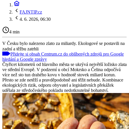
FAJNTIP.cz
4. 6. 2026, 06:30
4 min
V Česku bylo nalezeno zlato za miliardy. Ekologové se postavili na
zadní a těžbu zatrhli
Přidejte si obsah Centrum.cz do oblíbených zdrojů pro Google
hledání a Google zprávy
Čtyřicet kilometrů od hlavního města se ukrývá největší ložisko zlata
ve střední Evropě. V podzemí u obcí Mokrsko a Čelina odpočívá
více než sto tun drahého kovu v hodnotě stovek miliard korun.
Přesto se zde netěží a pravděpodobně ani těžit nebude. Kombinace
ekologických rizik, odporu obyvatel a legislativních překážek
udělala ze středočeského pokladu nedotknutelné bohatství.