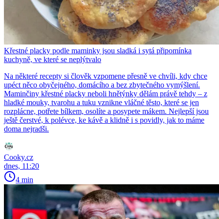
Křestné placky podle maminky jsou sladká i sytá připomínka
kuchyně, ve které se neplýtvalo
Na některé recepty si člověk vzpomene přesně ve chvíli, kdy chce
upéct něco obyčejného, domácího a bez zbytečného vymýšlení.
Maminčiny křestné placky neboli hnětýnky dělám právě tehdy – z
hladké mouky, tvarohu a tuku vznikne vláčné těsto, které se jen
rozplácne, potřete bílkem, osolíte a posypete mákem. Nejlepší jsou
ještě čerstvé, k polévce, ke kávě a klidně i s povidly, jak to máme
doma nejradši.
Cooky.cz
dnes, 11:20
4 min