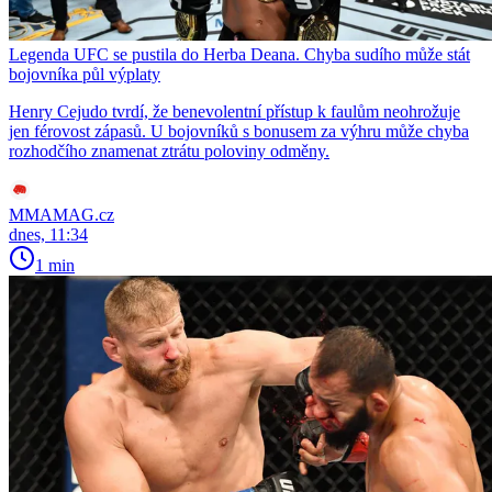
Legenda UFC se pustila do Herba Deana. Chyba sudího může stát
bojovníka půl výplaty
Henry Cejudo tvrdí, že benevolentní přístup k faulům neohrožuje
jen férovost zápasů. U bojovníků s bonusem za výhru může chyba
rozhodčího znamenat ztrátu poloviny odměny.
MMAMAG.cz
dnes, 11:34
1 min