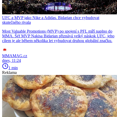
UFC a MVP jako Nike a Adidas. Bidarian chce vybudovat
skutečného rivala
Most Valuable Promotions (MVP) po spojení s PFL míří naplno do
MMA. Šéf MVP Nakisa Bidarian přiznává velký náskok UFC, jeho
cílem je ale během několika let vybudovat druhou globální značku.
MMAMAG.cz
dnes, 11:24
1 min
Reklama