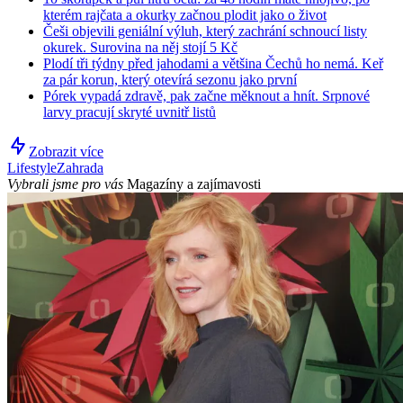
kterém rajčata a okurky začnou plodit jako o život
Češi objevili geniální výluh, který zachrání schnoucí listy
okurek. Surovina na něj stojí 5 Kč
Plodí tři týdny před jahodami a většina Čechů ho nemá. Keř
za pár korun, který otevírá sezonu jako první
Pórek vypadá zdravě, pak začne měknout a hnít. Srpnové
larvy pracují skryté uvnitř listů
Zobrazit více
Lifestyle
Zahrada
Vybrali jsme pro vás
Magazíny a zajímavosti