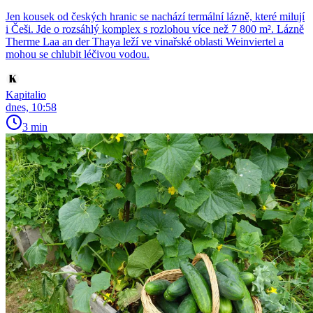
Jen kousek od českých hranic se nachází termální lázně, které milují
i Češi. Jde o rozsáhlý komplex s rozlohou více než 7 800 m². Lázně
Therme Laa an der Thaya leží ve vinařské oblasti Weinviertel a
mohou se chlubit léčivou vodou.
Kapitalio
dnes, 10:58
3 min