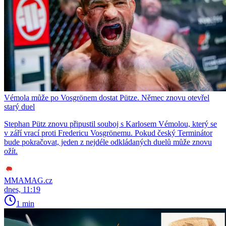
Vémola může po Vosgrönem dostat Pütze. Němec znovu otevřel
starý duel
Stephan Pütz znovu připustil souboj s Karlosem Vémolou, který se
v září vrací proti Fredericu Vosgrönemu. Pokud český Terminátor
bude pokračovat, jeden z nejdéle odkládaných duelů může znovu
ožít.
MMAMAG.cz
dnes, 11:19
1 min