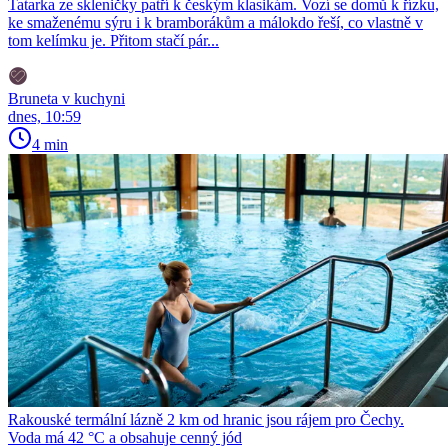
Tatarka ze skleničky patří k českým klasikám. Vozí se domů k řízku,
ke smaženému sýru i k bramborákům a málokdo řeší, co vlastně v
tom kelímku je. Přitom stačí pár...
Bruneta v kuchyni
dnes, 10:59
4 min
Rakouské termální lázně 2 km od hranic jsou rájem pro Čechy.
Voda má 42 °C a obsahuje cenný jód