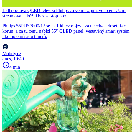
Lidl prodává QLED televizi Philips za velmi zajímavou cenu. Umí
streamovat a běží i bez set-top boxu
Philips 55PUS7800/12 se na Lidl.cz objevil za necelých deset tisíc
korun, a za tu cenu nabízí 55″ QLED panel, vestavěný smart systém
i kompletní sadu tunerů.
Mobify.cz
dnes, 10:49
4 min