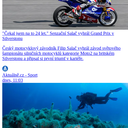
"Čekal jsem na to 24 let." Senzační Salač vyhrál Grand Prix v
Silverstonu
Český motocyklový závodník Filip Salač vyhrál závod světového
šampionátu silničních motocyklů kategorie Moto2 na britském
Silverstonu a připsal si první triumf v kariéře.
Aktuálně.cz - Sport
dnes, 11:03