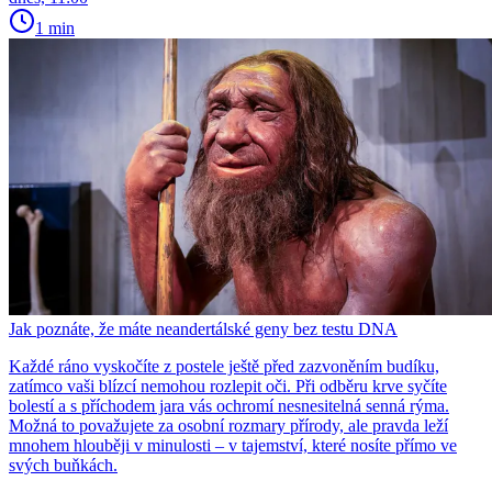
1 min
Jak poznáte, že máte neandertálské geny bez testu DNA
Každé ráno vyskočíte z postele ještě před zazvoněním budíku,
zatímco vaši blízcí nemohou rozlepit oči. Při odběru krve syčíte
bolestí a s příchodem jara vás ochromí nesnesitelná senná rýma.
Možná to považujete za osobní rozmary přírody, ale pravda leží
mnohem hlouběji v minulosti – v tajemství, které nosíte přímo ve
svých buňkách.