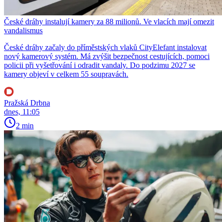
České dráhy instalují kamery za 88 milionů. Ve vlacích mají omezit
vandalismus
České dráhy začaly do příměstských vlaků CityElefant instalovat
nový kamerový systém. Má zvýšit bezpečnost cestujících, pomoci
policii při vyšetřování i odradit vandaly. Do podzimu 2027 se
kamery objeví v celkem 55 soupravách.
Pražská Drbna
dnes, 11:05
2 min