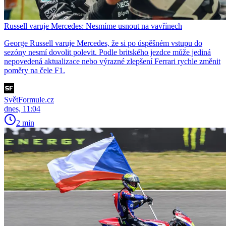
Russell varuje Mercedes: Nesmíme usnout na vavřínech
George Russell varuje Mercedes, že si po úspěšném vstupu do
sezóny nesmí dovolit polevit. Podle britského jezdce může jediná
nepovedená aktualizace nebo výrazné zlepšení Ferrari rychle změnit
poměry na čele F1.
SvětFormule.cz
dnes, 11:04
2 min