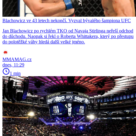
Blachowicz ve 43 letech nekončí. Vyzval bývalého šampiona UFC
Jan Blachowicz po rychlém TKO od Navaja Stirlinga neřeší odchod
do důchodu. Naopak si řekl o Roberta Whittakera, který po přestupu
do polotěžké váhy hledá další velké jméno.
MMAMAG.cz
dnes, 11:29
1 min