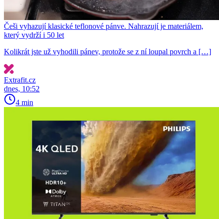
Češi vyhazují klasické teflonové pánve. Nahrazují je materiálem,
který vydrží i 50 let
Kolikrát jste už vyhodili pánev, protože se z ní loupal povrch a […]
Extrafit.cz
dnes, 10:52
4 min