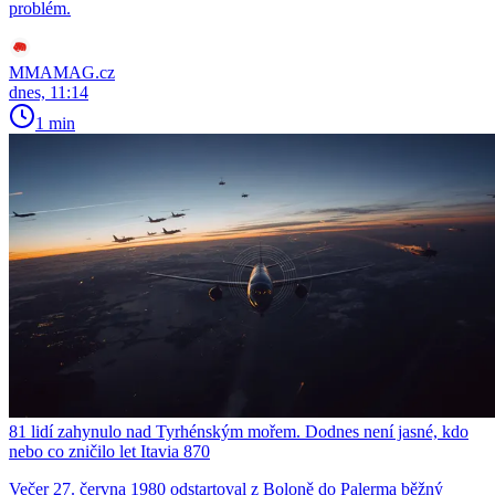
problém.
MMAMAG.cz
dnes, 11:14
1 min
81 lidí zahynulo nad Tyrhénským mořem. Dodnes není jasné, kdo
nebo co zničilo let Itavia 870
Večer 27. června 1980 odstartoval z Boloně do Palerma běžný