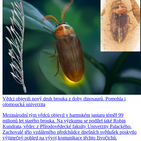
Vědci objevili nový druh brouka z doby dinosaurů. Pomohla i
olomoucká univerzita
Mezinárodní tým vědců objevil v barmském jantaru téměř 99
milionů let starého brouka. Na výzkumu se podílel také Robin
Kundrata, vědec z Přírodovědecké fakulty Univerzity Palackého.
Zachovalé tělo vzdáleného předchůdce dnešních světlušek poskytlo
výjimečný pohled na vývoj komunikace těchto živočichů.