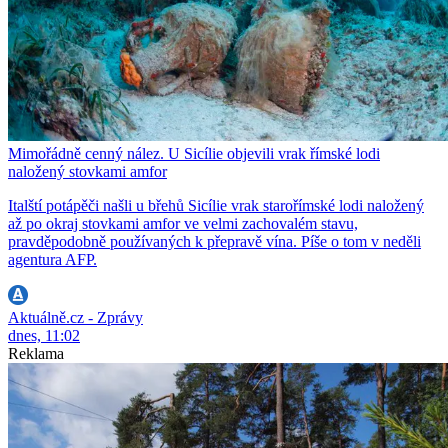
Mimořádně cenný nález. U Sicílie objevili vrak římské lodi
naložený stovkami amfor
Italští potápěči našli u břehů Sicílie vrak starořímské lodi naložený
až po okraj stovkami amfor ve velmi zachovalém stavu,
pravděpodobně používaných k přepravě vína. Píše o tom v neděli
agentura AFP.
Aktuálně.cz - Zprávy
dnes, 11:02
Reklama