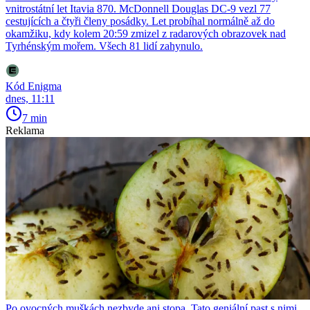
vnitrostátní let Itavia 870. McDonnell Douglas DC-9 vezl 77
cestujících a čtyři členy posádky. Let probíhal normálně až do
okamžiku, kdy kolem 20:59 zmizel z radarových obrazovek nad
Tyrhénským mořem. Všech 81 lidí zahynulo.
Kód Enigma
dnes, 11:11
7 min
Reklama
Po ovocných muškách nezbyde ani stopa. Tato geniální past s nimi