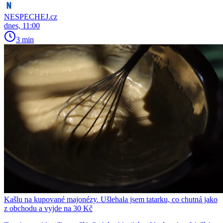
NESPECHEJ.cz
dnes, 11:00
3 min
Kašlu na kupované majonézy. Ušlehala jsem tatarku, co chutná jako
z obchodu a vyjde na 30 Kč