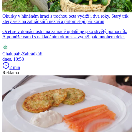
Okurky v hliněném hrnci s trochou octa vydrží i dva roky. Starý trik,
který většina zahrádkářů nezná a přitom stojí pár korun
Ocet se v domácnosti i na zahradě uplatňuje jako skvělý pomocník.
A pomůže vám i s nakládáním okurek – vydrží pak mnohem déle.
Chalupáři-Zahrádkáři
dnes, 10:58
2 min
Reklama