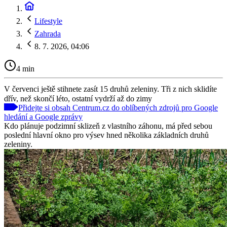
Lifestyle
Zahrada
8. 7. 2026, 04:06
4 min
V červenci ještě stihnete zasít 15 druhů zeleniny. Tři z nich sklidíte
dřív, než skončí léto, ostatní vydrží až do zimy
Přidejte si obsah Centrum.cz do oblíbených zdrojů pro Google
hledání a Google zprávy
Kdo plánuje podzimní sklizeň z vlastního záhonu, má před sebou
poslední hlavní okno pro výsev hned několika základních druhů
zeleniny.