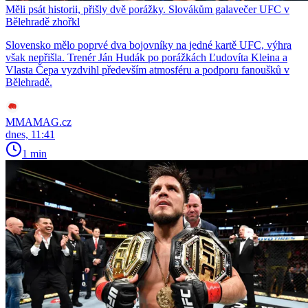
Měli psát historii, přišly dvě porážky. Slovákům galavečer UFC v
Bělehradě zhořkl
Slovensko mělo poprvé dva bojovníky na jedné kartě UFC, výhra
však nepřišla. Trenér Ján Hudák po porážkách Ľudovíta Kleina a
Vlasta Čepa vyzdvihl především atmosféru a podporu fanoušků v
Bělehradě.
MMAMAG.cz
dnes, 11:41
1 min