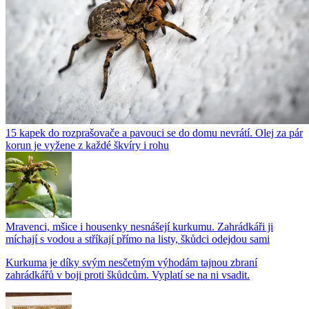
15 kapek do rozprašovače a pavouci se do domu nevrátí. Olej za pár
korun je vyžene z každé škvíry i rohu
Mravenci, mšice i housenky nesnášejí kurkumu. Zahrádkáři ji
míchají s vodou a stříkají přímo na listy, škůdci odejdou sami
Kurkuma je díky svým nesčetným výhodám tajnou zbraní
zahrádkářů v boji proti škůdcům. Vyplatí se na ni vsadit.