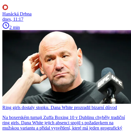
Hanácká Drbna
dnes, 11:17
2 min
Ring girls dostaly stopku. Dana White prozradil bizarní důvod
Na boxerském turnaji Zuffa Boxing 10 v Dublinu chyběly tradiční
ring girls. Dana White jejich absenci spojil s požadavkem na
mužskou variantu a přidal vysvětlení, které má jeden geografický