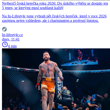
Nejhezčí česká herečka roku 2026: Do úzkého výběru se dostalo jen
5 jmen, se kterými musí souhlasit každý
Na In-Lifestyle jsme vybrali pět českých hereček, které v roce 2026
zaujmou nejen vzhledem, ale i charismatem a profesní jistotou.
In-lifestyle.cz
dnes, 11:41
4 min