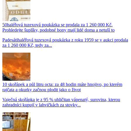
50haléřová tuzexová poukázka se prodala za 1 260 000 Kč.
Prohledejte šuplíky, podobné bony mají lidé doma a netuší to
Padesátihaléřová tuzexová poukázka z roku 1959 se v aukci prodala
za 1 260 000 Kč, tedy za...
10 skořápek a půl litru octa: za 48 hodin máte hnojivo, po kterém
rajčata a okurky začnou plodit jako o život
Vaječná skořápka je z 95 % uhličitan vápenatý, surovina, kterou
zahradníci kupují v lahvičkách za stovky...