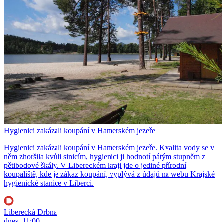
Hygienici zakázali koupání v Hamerském jezeře
Hygienici zakázali koupání v Hamerském jezeře. Kvalita vody se v
něm zhoršila kvůli sinicím, hygienici ji hodnotí pátým stupněm z
pětibodové škály. V Libereckém kraji jde o jediné přírodní
koupaliště, kde je zákaz koupání, vyplývá z údajů na webu Krajské
hygienické stanice v Liberci.
Liberecká Drbna
dnes, 11:00