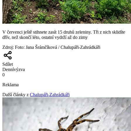
V červenci ještě stihnete zasít 15 druhů zeleniny. Tři z nich sklidíte
dřív, než skončí léto, ostatní vydrží až do zimy
Zdroj
:
Foto: Jana Šrámčíková / Chalupáři-Zahrádkáři
Sdílet
Denní
výzva
0
Reklama
Další články z
Chalupáři-Zahrádkáři