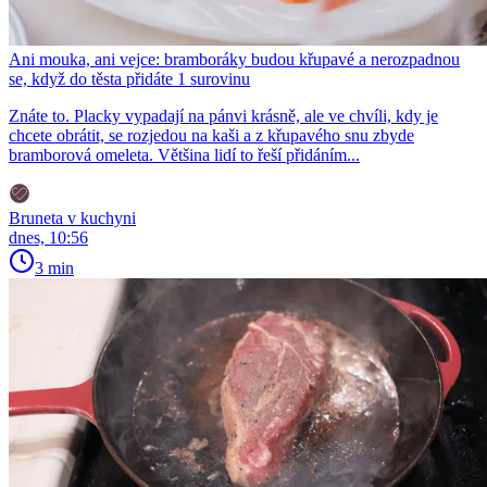
Ani mouka, ani vejce: bramboráky budou křupavé a nerozpadnou
se, když do těsta přidáte 1 surovinu
Znáte to. Placky vypadají na pánvi krásně, ale ve chvíli, kdy je
chcete obrátit, se rozjedou na kaši a z křupavého snu zbyde
bramborová omeleta. Většina lidí to řeší přidáním...
Bruneta v kuchyni
dnes, 10:56
3 min