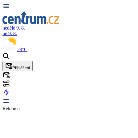
neděle 9. 8.
ne 9. 8.
29°C
Přihlášení
Reklama