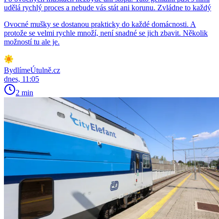
udělá rychlý proces a nebude vás stát ani korunu. Zvládne to každý
Ovocné mušky se dostanou prakticky do každé domácnosti. A
protože se velmi rychle množí, není snadné se jich zbavit. Několik
možností tu ale je.
BydlímeÚtulně.cz
dnes, 11:05
2 min