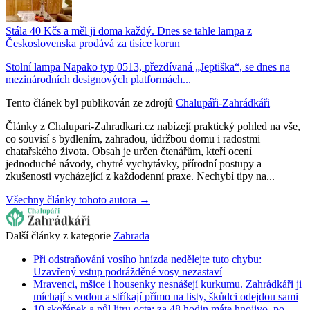
Stála 40 Kčs a měl ji doma každý. Dnes se tahle lampa z
Československa prodává za tisíce korun
Stolní lampa Napako typ 0513, přezdívaná „Jeptiška“, se dnes na
mezinárodních designových platformách...
Tento článek byl publikován ze zdrojů
Chalupáři-Zahrádkáři
Články z Chalupari-Zahradkari.cz nabízejí praktický pohled na vše,
co souvisí s bydlením, zahradou, údržbou domu i radostmi
chatařského života. Obsah je určen čtenářům, kteří ocení
jednoduché návody, chytré vychytávky, přírodní postupy a
zkušenosti vycházející z každodenní praxe. Nechybí tipy na...
Všechny články tohoto autora →
Další články z kategorie
Zahrada
Při odstraňování vosího hnízda nedělejte tuto chybu:
Uzavřený vstup podrážděné vosy nezastaví
Mravenci, mšice i housenky nesnášejí kurkumu. Zahrádkáři ji
míchají s vodou a stříkají přímo na listy, škůdci odejdou sami
10 skořápek a půl litru octa: za 48 hodin máte hnojivo, po