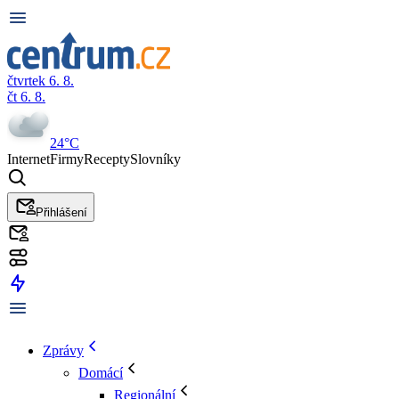
čtvrtek 6. 8.
čt 6. 8.
24°C
Internet
Firmy
Recepty
Slovníky
Přihlášení
Zprávy
Domácí
Regionální