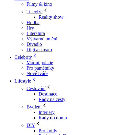
Filmy & kino
Televize
Reality show
Hudba
Hry
Literatura
Výtvarné umění
Divadlo
Digi a stream
Celebrity
Módní policie
Pro pamětníky
Nové tváře
Lifestyle
Cestování
Destinace
Rady na cesty
Bydlení
Interiery
Rady do domu
DIY
Pro kutily