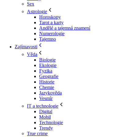
Sex
Astrologie
Horoskopy
Tarot a karty
Andělé a tajemná znamení
Numerologie
Tajemno
Zajímavosti
Věda
Biologie
Ekologie
Fyzika
Geografie
Historie
Chemie
Jazykověda
Vesmír
IT a technologie
Digital
Mobil
Technologie
Trendy
True crime