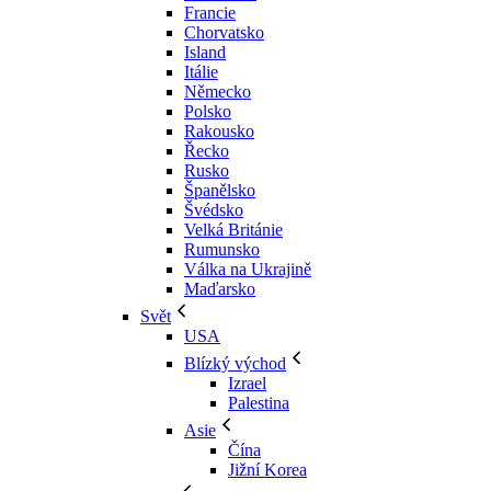
Francie
Chorvatsko
Island
Itálie
Německo
Polsko
Rakousko
Řecko
Rusko
Španělsko
Švédsko
Velká Británie
Rumunsko
Válka na Ukrajině
Maďarsko
Svět
USA
Blízký východ
Izrael
Palestina
Asie
Čína
Jižní Korea