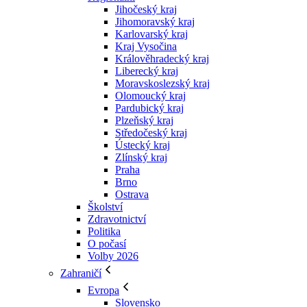
Jihočeský kraj
Jihomoravský kraj
Karlovarský kraj
Kraj Vysočina
Králověhradecký kraj
Liberecký kraj
Moravskoslezský kraj
Olomoucký kraj
Pardubický kraj
Plzeňský kraj
Středočeský kraj
Ústecký kraj
Zlínský kraj
Praha
Brno
Ostrava
Školství
Zdravotnictví
Politika
O počasí
Volby 2026
Zahraničí
Evropa
Slovensko