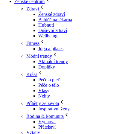
Ženské centrum
Zdraví
Ženské zdraví
Babiččina lékárna
Hubnutí
Duševní zdraví
Wellbeing
Fitness
Jóga a pilates
Módní trendy
Aktuální trendy
Doplňky
Krása
Péče o pleť
Péče o tělo
Vlasy
Nehty
Příběhy ze života
Inspirativní ženy
Rodina & komunita
Výchova
Přátelství
Vztahy