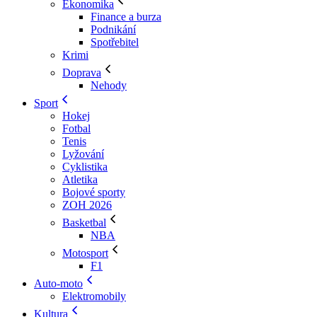
Ekonomika
Finance a burza
Podnikání
Spotřebitel
Krimi
Doprava
Nehody
Sport
Hokej
Fotbal
Tenis
Lyžování
Cyklistika
Atletika
Bojové sporty
ZOH 2026
Basketbal
NBA
Motosport
F1
Auto-moto
Elektromobily
Kultura