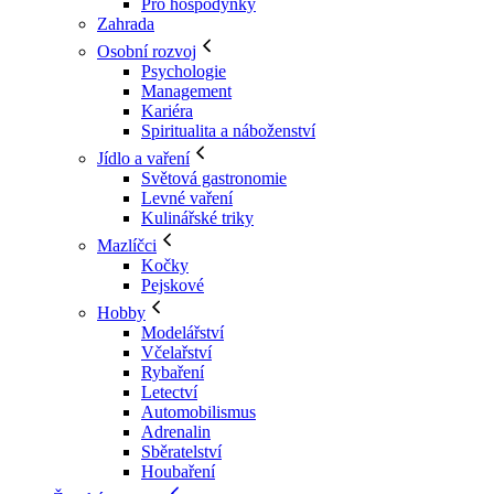
Pro hospodyňky
Zahrada
Osobní rozvoj
Psychologie
Management
Kariéra
Spiritualita a náboženství
Jídlo a vaření
Světová gastronomie
Levné vaření
Kulinářské triky
Mazlíčci
Kočky
Pejskové
Hobby
Modelářství
Včelařství
Rybaření
Letectví
Automobilismus
Adrenalin
Sběratelství
Houbaření