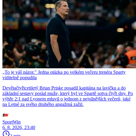
„To je váš názor." Jedna otázka po velkém večeru trenéra Sparty
viditelně popudila
Devětačtyřicetiletý Brian Priske posadil kapitána na lavičku a do
základní sestavy poslal muže, který byl ve Spartě sotva čtyři dny. Po
výhře 2:1 nad Lyonem mluvil o jednom z nejsilnějších večerů, jaké
na Letné za svého druhého angažmá zažil.
SportWin
6. 8. 2026, 23:40
2 min