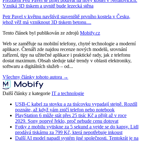
Prezident Petr Pavel se přijel podívat na nový kostel v Neratovicích.
Vzniká 3D tiskem a uvnitř bude lezecká stěna
Petr Pavel v květnu navštívil staveniště prvního kostela v Česku,
jehož věž má vzniknout 3D tiskem betonu....
Tento článek byl publikován ze zdrojů
Mobify.cz
Web se zaměřuje na mobilní telefony, chytré technologie a moderní
aplikace. Čtenáři zde najdou recenze nových modelů, srovnání
zařízení, tipy na užitečné aplikace i praktické rady, jak z telefonu
dostat maximum. Obsah sleduje také trendy v oblasti elektroniky,
softwaru a digitálních služeb – od...
Všechny články tohoto autora →
Další články z kategorie
IT a technologie
USB-C kabel za stovku a za tisícovku vypadají stejně. Rozdíl
poznáte, až když vám zničí telefon nebo notebook
PlayStation 6 může stát přes 25 tisíc Kč a přijít až v roce
2029. Sony poprvé řeklo, proč nebude cenu dotovat
Fotky z mobilu vytiskne za 5 sekund a vejde se do kapsy. Lidl
prodává tiskárnu za 799 Kč, která nepotřebuje inkoust
Další AI model napadl systém jiné společnosti. Tentokrát je na