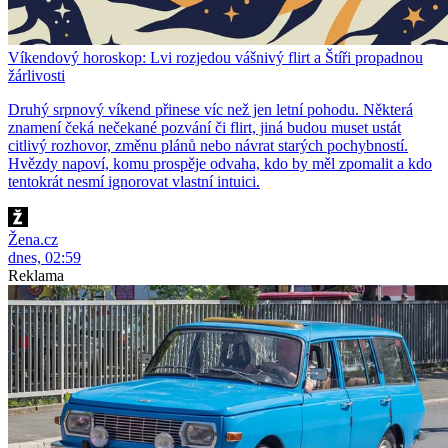
Víkendový horoskop: Lvi rozjedou vášnivý flirt a Štíři propadnou
žárlivosti
Druhý srpnový víkend přinese víc než jen letní pohodu. Některá
znamení čeká nečekané pozvání či flirt, jiná budou muset ustát
citlivý rozhovor, změnu plánů nebo návrat starých pochybností.
Hvězdy napoví, komu prospěje odvaha, kdo by měl zpomalit a kdo
tentokrát nesmí ignorovat vlastní intuici.
Žena.cz
dnes, 02:59
Reklama