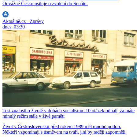
Odvážné Česko usiluje o zvolení do Senátu.
Aktuálně.cz - Zprávy
dnes, 03:30
Test znalostí o životě v dobách socialismu: 10 otázek odhalí, za máte
minulý režim stále v živé paměti
Život v Československu před rokem 1989 měl mnoho podob.
Někteří vzpomínají s úsměvem na tváři, jiní by raději zapomněli.