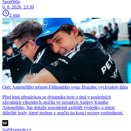
SportWin
6. 8. 2026, 23:39
2 min
Otec Antonelliho trénuje Fittipaldiho syna: Brazilec vychvaluje lídra
Před letní přestávkou se dynamika boje o titul v posledních
závodních víkendech otočila ve prospěch Andrey Kimiho
Antonelliho. Ital dokáže pravidelně zajíždět výsledky a sbírat
důležité body, které mohou v součtu na konci sezony rozhodnout.
SvětFormule.cz