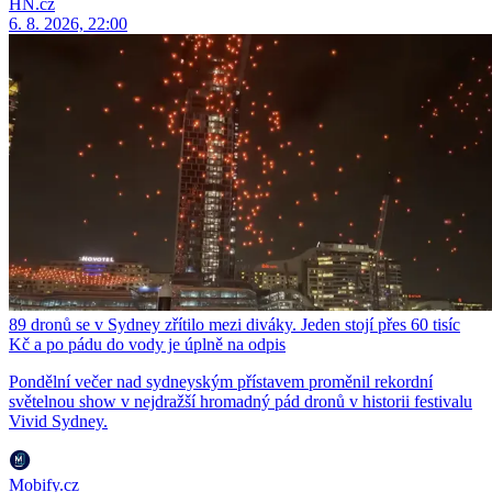
HN.cz
6. 8. 2026, 22:00
89 dronů se v Sydney zřítilo mezi diváky. Jeden stojí přes 60 tisíc
Kč a po pádu do vody je úplně na odpis
Pondělní večer nad sydneyským přístavem proměnil rekordní
světelnou show v nejdražší hromadný pád dronů v historii festivalu
Vivid Sydney.
Mobify.cz