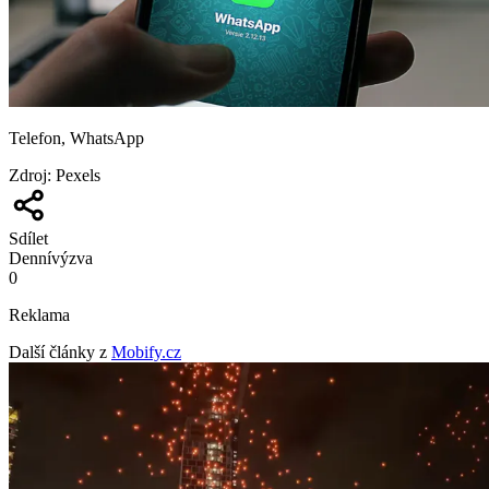
Telefon, WhatsApp
Zdroj
:
Pexels
Sdílet
Denní
výzva
0
Reklama
Další články z
Mobify.cz