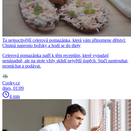
Ta nejpoctivější celerová pomazánka, která vám připomene dětství:
Chutná naprosto božsky a hodí se do diety
Celerová pomazánka patří k těm receptům, které vypadají
nenápadně, ale na stole vždy sklidí největší úspěch. Stačí nastrouhat,
promíchat a podávat.
Cooky.cz
dnes, 01:09
4 min