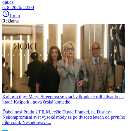
diit.cz
6. 8. 2026, 22:00
1 min
Reklama
Kulturní tipy: Meryl Streepová se vrací v ikonické roli, divadlo na
hradě Kašperk i nová česká komedie
Ďábel nosí Pradu 2 FILM, režie David Frankel, na Disney+
Nekompromisní svět vysoké módy se po dvaceti letech od prvního
dílu vrátil. Nesmlouvavá...