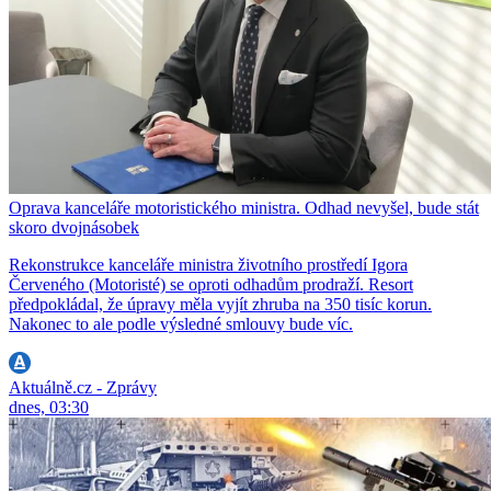
Oprava kanceláře motoristického ministra. Odhad nevyšel, bude stát
skoro dvojnásobek
Rekonstrukce kanceláře ministra životního prostředí Igora
Červeného (Motoristé) se oproti odhadům prodraží. Resort
předpokládal, že úpravy měla vyjít zhruba na 350 tisíc korun.
Nakonec to ale podle výsledné smlouvy bude víc.
Aktuálně.cz - Zprávy
dnes, 03:30