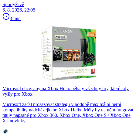
SportyŽivě
6. 8. 2026, 22:05
3 min
Microsoft chce, aby na Xbox Helix běhaly všechny hry, které kdy
vyšly pro Xbox
Microsoft začal prosazovat strategii v podobě maximální herní
kompatibility nadcházejícího Xbox Helix. Měly by na něm fungovat
tituly napsané pro Xbox 360, Xbox One, Xbox One S / Xbox One
X i novinky…