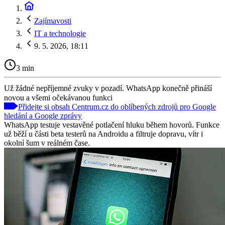
Zajímavosti
IT a technologie
9. 5. 2026, 18:11
3 min
Už žádné nepříjemné zvuky v pozadí. WhatsApp konečně přináší
novou a všemi očekávanou funkci
Přidejte si obsah Centrum.cz do oblíbených zdrojů pro Google
hledání a Google zprávy
WhatsApp testuje vestavěné potlačení hluku během hovorů. Funkce
už běží u části beta testerů na Androidu a filtruje dopravu, vítr i
okolní šum v reálném čase.