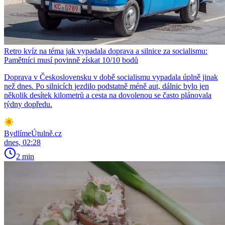
Retro kvíz na téma jak vypadala doprava a silnice za socialismu:
Pamětníci musí povinně získat 10/10 bodů
Doprava v Československu v době socialismu vypadala úplně jinak
než dnes. Po silnicích jezdilo podstatně méně aut, dálnic bylo jen
několik desítek kilometrů a cesta na dovolenou se často plánovala
týdny dopředu.
BydlímeÚtulně.cz
dnes, 02:28
2 min