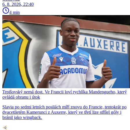
6. 8. 2026, 22:40
4 min
Trpišovský nemá dost. Ve Francii loví rychlíka Mandengueho, který
ovládá obranu i útok
Slavia po sedmi letních posilách míří znovu do Francie, tentokrát po
dvacetiletém Kamerunci z Auxerre, který ve třetí lize střílel góly i
bránil jako wingback.