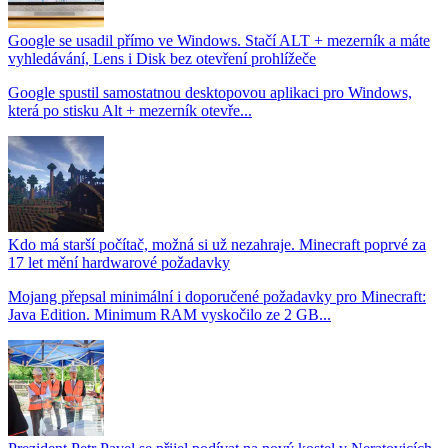
Google se usadil přímo ve Windows. Stačí ALT + mezerník a máte
vyhledávání, Lens i Disk bez otevření prohlížeče
Google spustil samostatnou desktopovou aplikaci pro Windows,
která po stisku Alt + mezerník otevře...
Kdo má starší počítač, možná si už nezahraje. Minecraft poprvé za
17 let mění hardwarové požadavky
Mojang přepsal minimální i doporučené požadavky pro Minecraft:
Java Edition. Minimum RAM vyskočilo ze 2 GB...