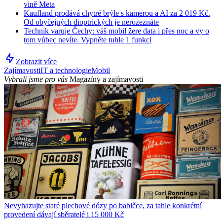
vině Meta
Kaufland prodává chytré brýle s kamerou a AI za 2 019 Kč.
Od obyčejných dioptrických je nerozeznáte
Technik varuje Čechy: váš mobil žere data i přes noc a vy o
tom vůbec nevíte. Vypněte tuhle 1 funkci
Zobrazit více
Zajímavosti
IT a technologie
Mobil
Vybrali jsme pro vás
Magazíny a zajímavosti
Nevyhazujte staré plechové dózy po babičce, za tahle konkrétní
provedení dávají sběratelé i 15 000 Kč