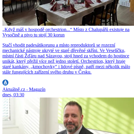
„Když máš v hospodě orchestrion...“ Místo z Chalupářů existuje na
Vysočině a pivo tu stojí 30 korun
Stačí vhodit padesátikorunu a místo reproduktorů se rozezní
mechanické nástroje ukryté ve staré dřevěné skříni. Ve Veselíčku,
místní části Žďáru nad Sázavou, stojí hned za vchodem do hostince
unikát, který přežil více než jedno století. Orchestrion, který hraje
staré kankány, „kmochovky“ i lidové písně, patří mezi několik málo
stále fungujících zařízení svého druhu v Česku.
Aktuálně.cz - Magazín
dnes, 03:30