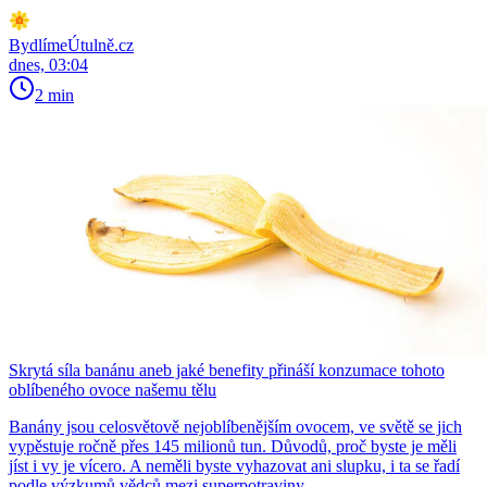
BydlímeÚtulně.cz
dnes, 03:04
2 min
Skrytá síla banánu aneb jaké benefity přináší konzumace tohoto
oblíbeného ovoce našemu tělu
Banány jsou celosvětově nejoblíbenějším ovocem, ve světě se jich
vypěstuje ročně přes 145 milionů tun. Důvodů, proč byste je měli
jíst i vy je vícero. A neměli byste vyhazovat ani slupku, i ta se řadí
podle výzkumů vědců mezi superpotraviny.