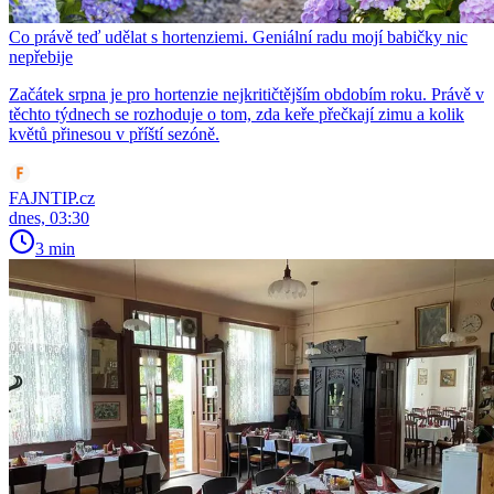
Co právě teď udělat s hortenziemi. Geniální radu mojí babičky nic
nepřebije
Začátek srpna je pro hortenzie nejkritičtějším obdobím roku. Právě v
těchto týdnech se rozhoduje o tom, zda keře přečkají zimu a kolik
květů přinesou v příští sezóně.
FAJNTIP.cz
dnes, 03:30
3 min