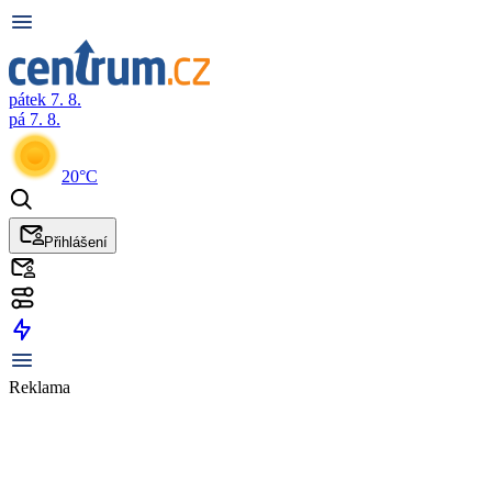
pátek 7. 8.
pá 7. 8.
20°C
Přihlášení
Reklama