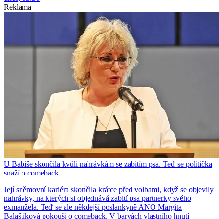
Reklama
U Babiše skončila kvůli nahrávkám se zabitím psa. Teď se politička
snaží o comeback
Její sněmovní kariéra skončila krátce před volbami, když se objevily
nahrávky, na kterých si objednává zabití psa partnerky svého
exmanžela. Teď se ale někdejší poslankyně ANO Margita
Balaštíková pokouší o comeback. V barvách vlastního hnutí