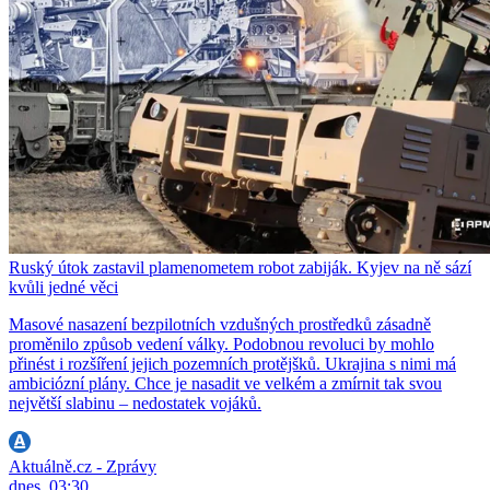
Ruský útok zastavil plamenometem robot zabiják. Kyjev na ně sází
kvůli jedné věci
Masové nasazení bezpilotních vzdušných prostředků zásadně
proměnilo způsob vedení války. Podobnou revoluci by mohlo
přinést i rozšíření jejich pozemních protějšků. Ukrajina s nimi má
ambiciózní plány. Chce je nasadit ve velkém a zmírnit tak svou
největší slabinu – nedostatek vojáků.
Aktuálně.cz - Zprávy
dnes, 03:30