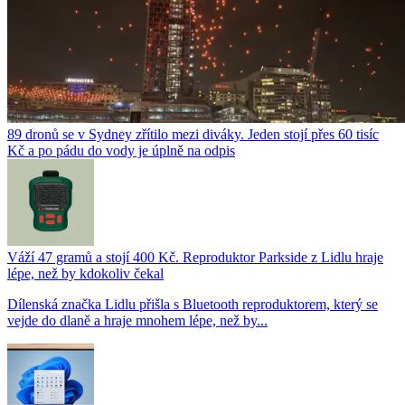
89 dronů se v Sydney zřítilo mezi diváky. Jeden stojí přes 60 tisíc
Kč a po pádu do vody je úplně na odpis
Váží 47 gramů a stojí 400 Kč. Reproduktor Parkside z Lidlu hraje
lépe, než by kdokoliv čekal
Dílenská značka Lidlu přišla s Bluetooth reproduktorem, který se
vejde do dlaně a hraje mnohem lépe, než by...