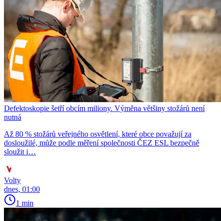
Defektoskopie šetří obcím miliony. Výměna většiny stožárů není
nutná
Až 80 % stožárů veřejného osvětlení, které obce považují za
dosloužilé, může podle měření společnosti ČEZ ESL bezpečně
sloužit i…
Volty
dnes, 01:00
1 min