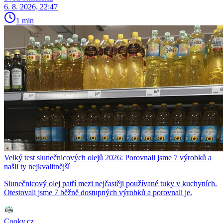
6. 8. 2026, 22:47
1 min
Velký test slunečnicových olejů 2026: Porovnali jsme 7 výrobků a
našli ty nejkvalitnější
Slunečnicový olej patří mezi nejčastěji používané tuky v kuchyních.
Otestovali jsme 7 běžně dostupných výrobků a porovnali je.
Cooky.cz