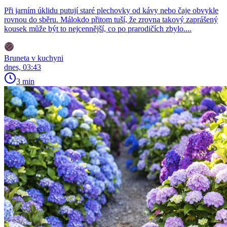
Při jarním úklidu putují staré plechovky od kávy nebo čaje obvykle
rovnou do sběru. Málokdo přitom tuší, že zrovna takový zaprášený
kousek může být to nejcennější, co po prarodičích zbylo....
Bruneta v kuchyni
dnes, 03:43
3 min