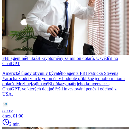
FBI agent měl ukrást kryptoměny za milion dolarů. Usvědčil ho
ChatGPT
Americké úřady obvinily bývalého agenta FBI Patricka Stevena
Yarocha z odcizení kryptoměn v hodnotě přibližně jednoho milionu
dolarů. Mezi nejzajímavější důkazy patří jeho konverzace s
ChatGPT, ve kterých údajně řešil investování peněz i odchod z
USA.
cdr.cz
dnes, 01:00
2 min