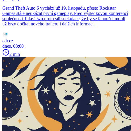
Grand Theft Auto 6 vychází už 19. listopadu, přesto Rockstar
Games stále neukázal první gameplay. Před výsledkovou konferencí
společnosti Take-Two proto sílí spekulace, že by se fanoušci mohli
už brzy dočkat nového traileru i dalších informací.
cdr.cz
dnes, 03:00
2 min