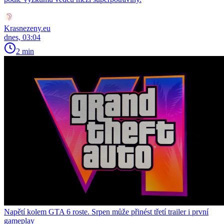
Krasnezeny.eu
dnes, 03:04
2 min
Napětí kolem GTA 6 roste. Srpen může přinést třetí trailer i první
gameplay