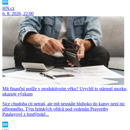
HN.cz
6. 8. 2026, 22:00
Mít finanční potíže v produktivním věku? Urychlí to stárnutí mozku,
ukazuje výzkum
Sice chudoba cti netratí, ale mít neustále hluboko do kapsy není nic
příjemného. Tým britských vědců pod vedením Praveethy
Patalayové z londýnské...