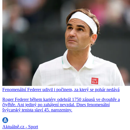
Fenomenální Federer udivil i počinem, za který se pohár nedává
Roger Federer během kariéry odehrál 1750 zápasů ve dvouhře a
čtyřhře. Ani jediný po zahájení nevzdal. Dnes fenomenální
švýcarský tenista slaví 45. narozeniny.
Aktuálně.cz - Sport