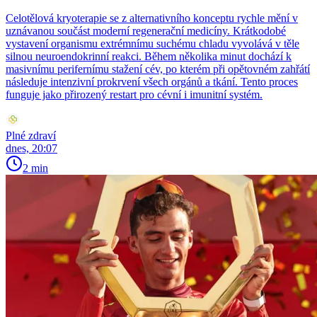
Celotělová kryoterapie se z alternativního konceptu rychle mění v
uznávanou součást moderní regenerační medicíny. Krátkodobé
vystavení organismu extrémnímu suchému chladu vyvolává v těle
silnou neuroendokrinní reakci. Během několika minut dochází k
masivnímu perifernímu stažení cév, po kterém při opětovném zahřátí
následuje intenzivní prokrvení všech orgánů a tkání. Tento proces
funguje jako přirozený restart pro cévní i imunitní systém.
Plné zdraví
dnes, 20:07
2 min