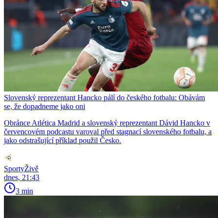
Slovenský reprezentant Hancko pálí do českého fotbalu: Obávám
se, že dopadneme jako oni
Obránce Atlética Madrid a slovenský reprezentant Dávid Hancko v
červencovém podcastu varoval před stagnací slovenského fotbalu, a
jako odstrašující příklad použil Česko.
SportyŽivě
dnes, 21:43
3 min