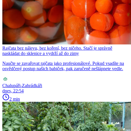
Rajčata bez nálevu, bez koření, bez ničeho. Stačí je správně
naskládat do sklenice a vydrží až do zimy
Naučte se zavařovat rajčata jako profesionálové. Pokud vsadíte na
osvědčený postup našich babiček, pak zaručeně nešlápnete vedle.
Chalupáři-Zahrádkáři
dnes, 22:54
2 min