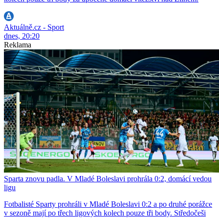
Aktuálně.cz - Sport
dnes, 20:20
Reklama
Sparta znovu padla. V Mladé Boleslavi prohrála 0:2, domácí vedou
ligu
Fotbalisté Sparty prohráli v Mladé Boleslavi 0:2 a po druhé porážce
v sezoně mají po třech ligových kolech pouze tři body. Středočeši