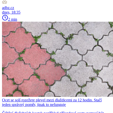
adbz.cz
dnes, 18:35
2 min
Ocet se solí rozežere plevel mezi dlaždicemi za 12 hodin. Stačí
jeden správný poměr, jinak to nefunguje