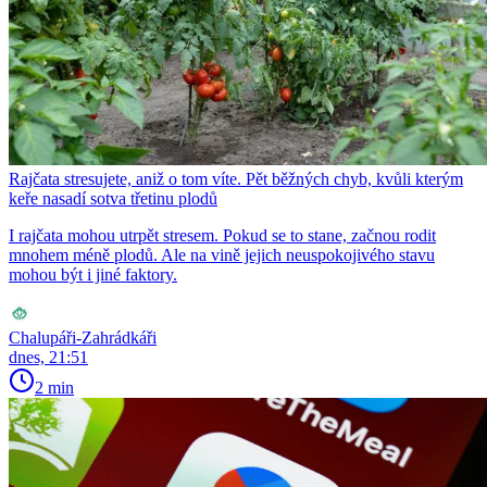
Rajčata stresujete, aniž o tom víte. Pět běžných chyb, kvůli kterým
keře nasadí sotva třetinu plodů
I rajčata mohou utrpět stresem. Pokud se to stane, začnou rodit
mnohem méně plodů. Ale na vině jejich neuspokojivého stavu
mohou být i jiné faktory.
Chalupáři-Zahrádkáři
dnes, 21:51
2 min