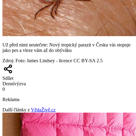
Už před nimi neutečete: Nový tropický parazit v Česku vás stopuje
jako pes a vleze vám až do obýváku
Zdroj
:
Foto: James Lindsey - licence CC BY-SA 2.5
Sdílet
Denní
výzva
0
Reklama
Další články z
VědaŽivě.cz