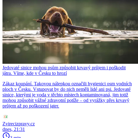
Jedovaté sinice mohou psům způsobit krvavý průjem i poškodit
játra. Víme, kde v Česku to hrozí
Zákaz koupání. Takovou nálepkou označili hygienici osm vodních
ploch v Česku. Vstupovat by do nich neměli lidé ani psi. Jedovaté
sinice, kterými je voda v těchto místech kontaminovaná, jim totiž
mohou způsobit vážné zdravotní potíže – od vyrážky přes krvavý
průjem až po poškození jater.
Zvirecizpravy.cz
dnes, 21:31
3 min