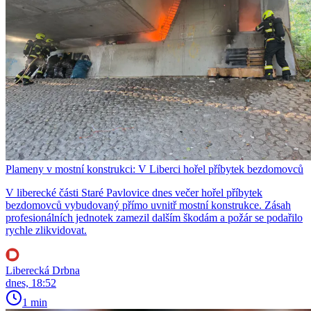
Plameny v mostní konstrukci: V Liberci hořel příbytek bezdomovců
V liberecké části Staré Pavlovice dnes večer hořel příbytek
bezdomovců vybudovaný přímo uvnitř mostní konstrukce. Zásah
profesionálních jednotek zamezil dalším škodám a požár se podařilo
rychle zlikvidovat.
Liberecká Drbna
dnes, 18:52
1 min