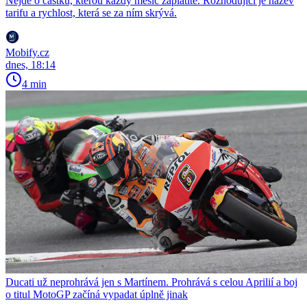
Nejde o částku, kterou každý měsíc zaplatíte. Rozhodující je název
tarifu a rychlost, která se za ním skrývá.
Mobify.cz
dnes, 18:14
4 min
Ducati už neprohrává jen s Martínem. Prohrává s celou Aprilií a boj
o titul MotoGP začíná vypadat úplně jinak