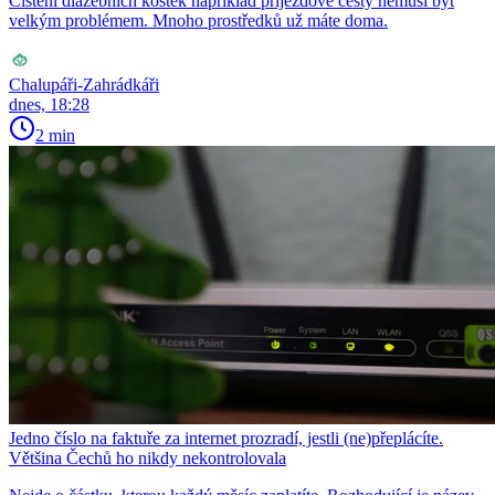
Čištění dlažebních kostek například příjezdové cesty nemusí být
velkým problémem. Mnoho prostředků už máte doma.
Chalupáři-Zahrádkáři
dnes, 18:28
2 min
Jedno číslo na faktuře za internet prozradí, jestli (ne)přeplácíte.
Většina Čechů ho nikdy nekontrolovala