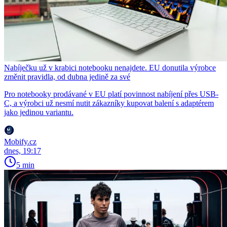
Nabíječku už v krabici notebooku nenajdete. EU donutila výrobce
změnit pravidla, od dubna jedině za své
Pro notebooky prodávané v EU platí povinnost nabíjení přes USB-
C, a výrobci už nesmí nutit zákazníky kupovat balení s adaptérem
jako jedinou variantu.
Mobify.cz
dnes, 19:17
5 min