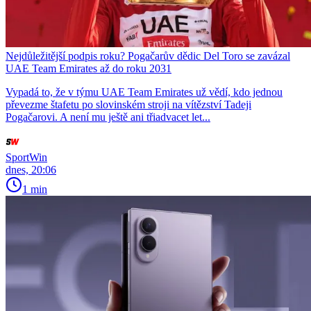
Nejdůležitější podpis roku? Pogačarův dědic Del Toro se zavázal
UAE Team Emirates až do roku 2031
Vypadá to, že v týmu UAE Team Emirates už vědí, kdo jednou
převezme štafetu po slovinském stroji na vítězství Tadeji
Pogačarovi. A není mu ještě ani třiadvacet let...
SportWin
dnes, 20:06
1 min