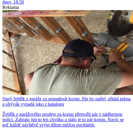
dnes, 18:50
Reklama
Starý žebřík z garáže za stopadesát korun. Pár ho natřel, přidal prkna
a obývák vypadá jako z katalogu
Žebřík z garážového prodeje za korun přetvořil pár v nádhernou
polici. Zabralo jim to jen chvilku a stálo je to pár korun. Navíc se
teď každé návštěvě svým dílem můžou pochlubit.