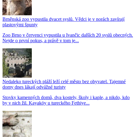
Brněnská zoo vypustila dvacet syslů. Vědci je v norách zavírají
plastovými špunty
Zoo Brno v červenci vypustila u Ivančic dalších 20 syslů obecných.
Nejde o první pokus, a právě v tom je...
Nedaleko tureckých pláží leží celé město bez obyvatel. Tajemné
domy dnes lákají odvážné turisty
Stovky kamenných domů, dva kostely, školy i kaple, a nikdo, kdo
by v nich žil. Kayaköy u tureckého Fethiye...