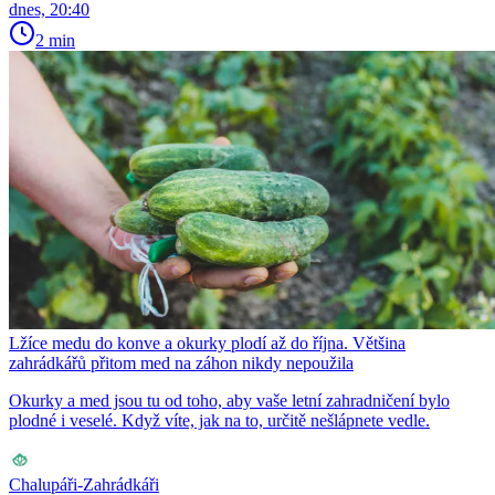
dnes, 20:40
2 min
Lžíce medu do konve a okurky plodí až do října. Většina
zahrádkářů přitom med na záhon nikdy nepoužila
Okurky a med jsou tu od toho, aby vaše letní zahradničení bylo
plodné i veselé. Když víte, jak na to, určitě nešlápnete vedle.
Chalupáři-Zahrádkáři