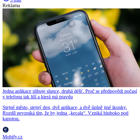
Reklama
Jedna aplikace slibuje slunce, druhá déšť. Proč se předpovědi počasí
v telefonu tak liší a která má pravdu
Stejné město, stejný den, dvě aplikace, a dvě úplně jiné ikonky.
Rozdíl nevzniká tím, že by jedna „kecala“. Vzniká hluboko pod
kapotou.
Mobify.cz