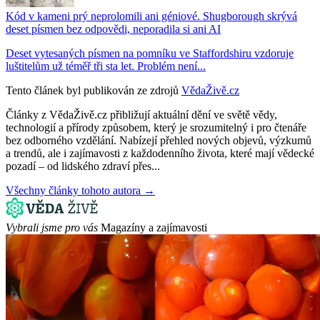
Kód v kameni prý neprolomili ani géniové. Shugborough skrývá
deset písmen bez odpovědi, neporadila si ani AI
Deset vytesaných písmen na pomníku ve Staffordshiru vzdoruje
luštitelům už téměř tři sta let. Problém není...
Tento článek byl publikován ze zdrojů
VědaŽivě.cz
Články z VědaŽivě.cz přibližují aktuální dění ve světě vědy,
technologií a přírody způsobem, který je srozumitelný i pro čtenáře
bez odborného vzdělání. Nabízejí přehled nových objevů, výzkumů
a trendů, ale i zajímavosti z každodenního života, které mají vědecké
pozadí – od lidského zdraví přes...
Všechny články tohoto autora →
Vybrali jsme pro vás
Magazíny a zajímavosti