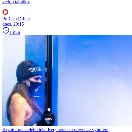
vedou tabulku.
Pražská Drbna
dnes, 20:15
1 min
Kryoterapie celého těla: Regenerace a prevence vyhoření