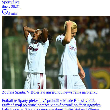
SportyŽivě
dnes, 20:21
3 min
Zoufalá Sparta. V Boleslavi ani jednou nevystřelila na branku
Fotbalisté Sparty překvapivě prohráli v Mladé Boleslavi 0:2.
Pražané mají po druhé porážce v nové sezoně po třech ligových
kolech pouze tři body za upocené domácí vítězství nad Zlínem.