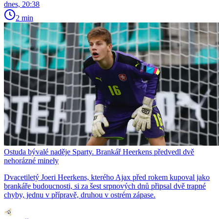
dnes, 20:38
2 min
Ostuda bývalé naděje Sparty. Brankář Heerkens předvedl dvě
nehorázné minely
Dvacetiletý Joeri Heerkens, kterého Ajax před rokem kupoval jako
brankáře budoucnosti, si za šest srpnových dnů připsal dvě trapné
chyby, jednu v přípravě, druhou v ostrém zápase.