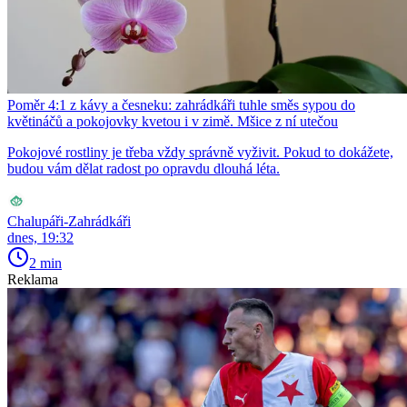
Poměr 4:1 z kávy a česneku: zahrádkáři tuhle směs sypou do
květináčů a pokojovky kvetou i v zimě. Mšice z ní utečou
Pokojové rostliny je třeba vždy správně vyživit. Pokud to dokážete,
budou vám dělat radost po opravdu dlouhá léta.
Chalupáři-Zahrádkáři
dnes, 19:32
2 min
Reklama