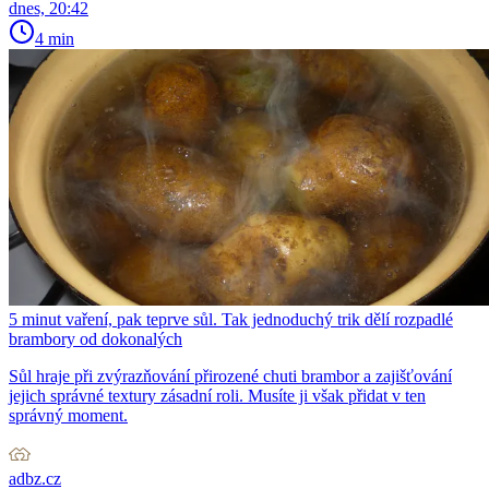
dnes, 20:42
4 min
5 minut vaření, pak teprve sůl. Tak jednoduchý trik dělí rozpadlé
brambory od dokonalých
Sůl hraje při zvýrazňování přirozené chuti brambor a zajišťování
jejich správné textury zásadní roli. Musíte ji však přidat v ten
správný moment.
adbz.cz