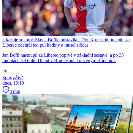
Ukazuje se, proč Slavia Bořila odstavila. Tělo už nespolupracuje, za
Liberec odehrál jen půl hodiny a musel střídat
Jan Bořil nastoupil za Liberec poprvé v základní sestavě, a po 35
minutách šel dolů. Debut v Brně skončil nuceným střídáním.
SportyŽivě
dnes, 19:19
3 min