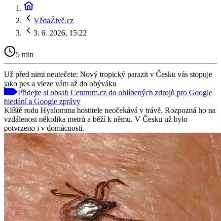
VědaŽivě.cz
3. 6. 2026, 15:22
5 min
Už před nimi neutečete: Nový tropický parazit v Česku vás stopuje
jako pes a vleze vám až do obýváku
Přidejte si obsah Centrum.cz do oblíbených zdrojů pro Google
hledání a Google zprávy
Klíště rodu Hyalomma hostitele neočekává v trávě. Rozpozná ho na
vzdálenost několika metrů a běží k němu. V Česku už bylo
potvrzeno i v domácnosti.