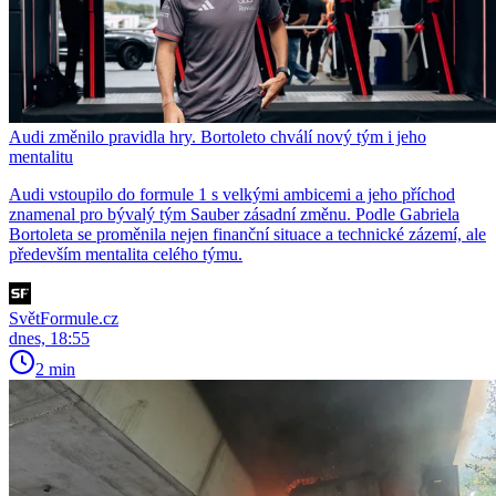
Audi změnilo pravidla hry. Bortoleto chválí nový tým i jeho
mentalitu
Audi vstoupilo do formule 1 s velkými ambicemi a jeho příchod
znamenal pro bývalý tým Sauber zásadní změnu. Podle Gabriela
Bortoleta se proměnila nejen finanční situace a technické zázemí, ale
především mentalita celého týmu.
SvětFormule.cz
dnes, 18:55
2 min