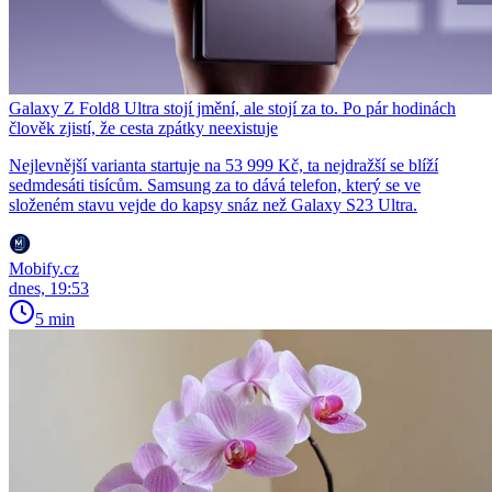
Galaxy Z Fold8 Ultra stojí jmění, ale stojí za to. Po pár hodinách
člověk zjistí, že cesta zpátky neexistuje
Nejlevnější varianta startuje na 53 999 Kč, ta nejdražší se blíží
sedmdesáti tisícům. Samsung za to dává telefon, který se ve
složeném stavu vejde do kapsy snáz než Galaxy S23 Ultra.
Mobify.cz
dnes, 19:53
5 min