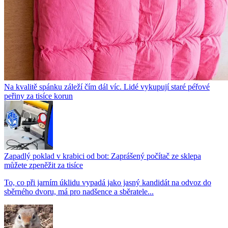
Na kvalitě spánku záleží čím dál víc. Lidé vykupují staré péřové
peřiny za tisíce korun
Zapadlý poklad v krabici od bot: Zaprášený počítač ze sklepa
můžete zpeněžit za tisíce
To, co při jarním úklidu vypadá jako jasný kandidát na odvoz do
sběrného dvoru, má pro nadšence a sběratele...