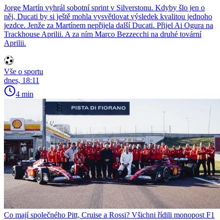
Jorge Martín vyhrál sobotní sprint v Silverstonu. Kdyby šlo jen o
něj, Ducati by si ještě mohla vysvětlovat výsledek kvalitou jednoho
jezdce. Jenže za Martínem nepřijela další Ducati. Přijel Ai Ogura na
Trackhouse Aprilii. A za ním Marco Bezzecchi na druhé tovární
Aprilii.
Vše o sportu
dnes, 18:11
4 min
Co mají společného Pitt, Cruise a Rossi? Všichni řídili monopost F1