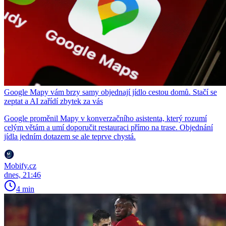
Google Mapy vám brzy samy objednají jídlo cestou domů. Stačí se
zeptat a AI zařídí zbytek za vás
Google proměnil Mapy v konverzačního asistenta, který rozumí
celým větám a umí doporučit restauraci přímo na trase. Objednání
jídla jedním dotazem se ale teprve chystá.
Mobify.cz
dnes, 21:46
4 min