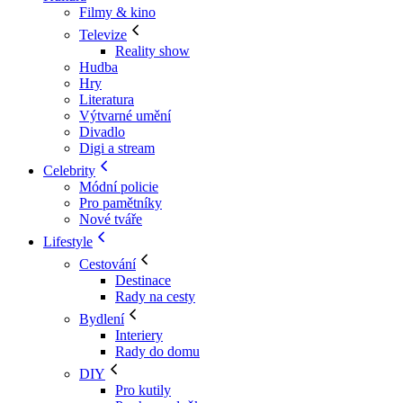
Filmy & kino
Televize
Reality show
Hudba
Hry
Literatura
Výtvarné umění
Divadlo
Digi a stream
Celebrity
Módní policie
Pro pamětníky
Nové tváře
Lifestyle
Cestování
Destinace
Rady na cesty
Bydlení
Interiery
Rady do domu
DIY
Pro kutily