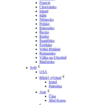
Francie
Chorvatsko
Island
Itálie
Německo
Polsko
Rakousko
Řecko
Rusko
Španělsko
Švédsko
Velká Británie
Rumunsko
Válka na Ukrajině
Maďarsko
Svět
USA
Blízký východ
Izrael
Palestina
Asie
Čína
Jižní Korea