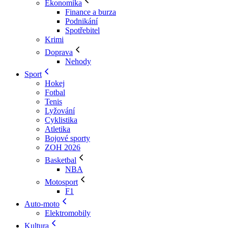
Ekonomika
Finance a burza
Podnikání
Spotřebitel
Krimi
Doprava
Nehody
Sport
Hokej
Fotbal
Tenis
Lyžování
Cyklistika
Atletika
Bojové sporty
ZOH 2026
Basketbal
NBA
Motosport
F1
Auto-moto
Elektromobily
Kultura