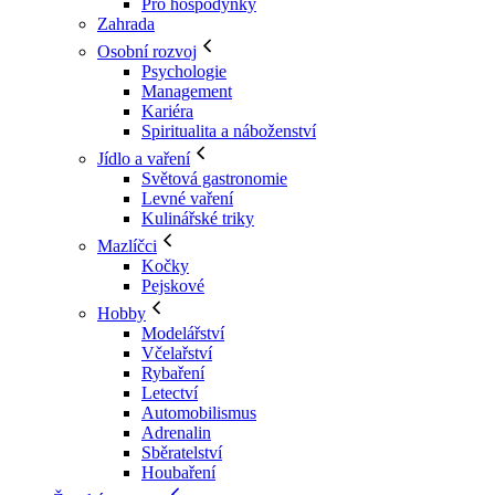
Pro hospodyňky
Zahrada
Osobní rozvoj
Psychologie
Management
Kariéra
Spiritualita a náboženství
Jídlo a vaření
Světová gastronomie
Levné vaření
Kulinářské triky
Mazlíčci
Kočky
Pejskové
Hobby
Modelářství
Včelařství
Rybaření
Letectví
Automobilismus
Adrenalin
Sběratelství
Houbaření