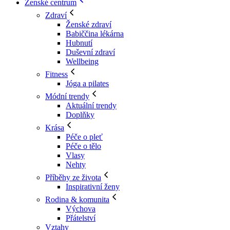
Ženské centrum
Zdraví
Ženské zdraví
Babiččina lékárna
Hubnutí
Duševní zdraví
Wellbeing
Fitness
Jóga a pilates
Módní trendy
Aktuální trendy
Doplňky
Krása
Péče o pleť
Péče o tělo
Vlasy
Nehty
Příběhy ze života
Inspirativní ženy
Rodina & komunita
Výchova
Přátelství
Vztahy