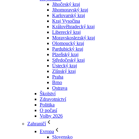
Jihočeský kraj
Jihomoravský kraj
Karlovarský kraj
Kraj Vysočina
Králověhradecký kraj
Liberecký kraj
Moravskoslezský kraj
Olomoucký kraj
Pardubický kraj
Plzeňský kraj
Středočeský kraj
Ústecký kraj
Zlínský kraj
Praha
Brno
Ostrava
Školství
Zdravotnictví
Politika
O počasí
Volby 2026
Zahraničí
Evropa
Slovensko