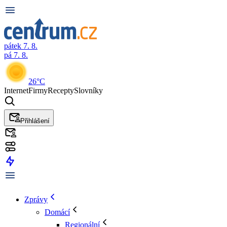
pátek 7. 8.
pá 7. 8.
26°C
Internet
Firmy
Recepty
Slovníky
Přihlášení
Zprávy
Domácí
Regionální