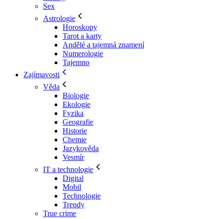
Sex
Astrologie
Horoskopy
Tarot a karty
Andělé a tajemná znamení
Numerologie
Tajemno
Zajímavosti
Věda
Biologie
Ekologie
Fyzika
Geografie
Historie
Chemie
Jazykověda
Vesmír
IT a technologie
Digital
Mobil
Technologie
Trendy
True crime