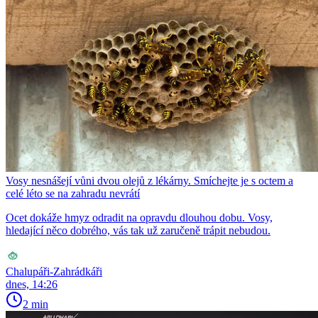
Vosy nesnášejí vůni dvou olejů z lékárny. Smíchejte je s octem a
celé léto se na zahradu nevrátí
Ocet dokáže hmyz odradit na opravdu dlouhou dobu. Vosy,
hledající něco dobrého, vás tak už zaručeně trápit nebudou.
Chalupáři-Zahrádkáři
dnes, 14:26
2 min