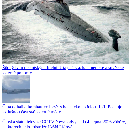
Šílený Ivan u skotských břehů: Utajená srážka americké a sovětské
jaderné ponorky
Čína odhalila bombardér H-6N s balistickou střelou JL-1. Posiluje
vzdušnou část své jaderné triády
Čínská státní televize CCTV News odvysílala 4. srpna 2026 záběry,
na kterých je bombardér H-6N Lidové...