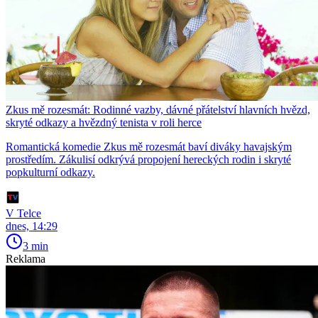
Zkus mě rozesmát: Rodinné vazby, dávné přátelství hlavních hvězd,
skryté odkazy a hvězdný tenista v roli herce
Romantická komedie Zkus mě rozesmát baví diváky havajským
prostředím. Zákulisí odkrývá propojení hereckých rodin i skryté
popkulturní odkazy.
V Telce
dnes, 14:29
3 min
Reklama