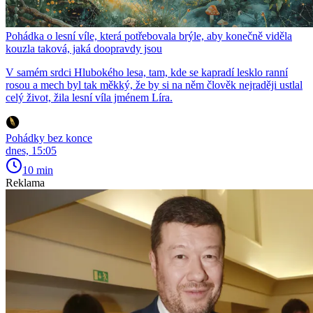
Pohádka o lesní víle, která potřebovala brýle, aby konečně viděla
kouzla taková, jaká doopravdy jsou
V samém srdci Hlubokého lesa, tam, kde se kapradí lesklo ranní
rosou a mech byl tak měkký, že by si na něm člověk nejraději ustlal
celý život, žila lesní víla jménem Líra.
Pohádky bez konce
dnes, 15:05
10 min
Reklama