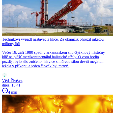
Technikovi vypadl nástavec z klíče. Za okamžik ohrozil raketou
miliony lidí
Večer 18. září 1980 spadl v arkansaském silu čtyřkilový nástrčný
klíč na plášť mezikontinentální balistické střely. O osm hodin
později bylo silo zničeno, hlavice s ničivou silou devíti megatun
ležela v příkopu a jeden člověk byl mrtvý.
VědaŽivě.cz
dnes, 15:41
4 min