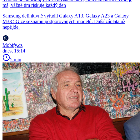
má, vážně tím riskuje každý den
Samsung definitivně vyřadil Galaxy A13, Galaxy A23 a Galaxy
M33 5G ze seznamu podporovaných modelů. Další záplata už
nepřijde.
Mobify.cz
dnes, 15:14
5 min