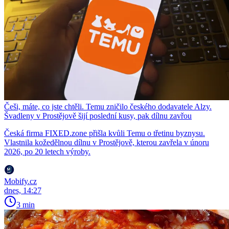
Češi, máte, co jste chtěli. Temu zničilo českého dodavatele Alzy.
Švadleny v Prostějově šijí poslední kusy, pak dílnu zavřou
Česká firma FIXED.zone přišla kvůli Temu o třetinu byznysu.
Vlastnila kožedělnou dílnu v Prostějově, kterou zavřela v únoru
2026, po 20 letech výroby.
Mobify.cz
dnes, 14:27
3 min