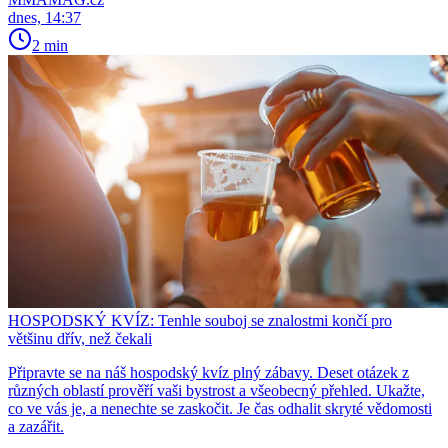
dnes, 14:37
2 min
HOSPODSKÝ KVÍZ: Tenhle souboj se znalostmi končí pro
většinu dřív, než čekali
Připravte se na náš hospodský kvíz plný zábavy. Deset otázek z
různých oblastí prověří vaši bystrost a všeobecný přehled. Ukažte,
co ve vás je, a nenechte se zaskočit. Je čas odhalit skryté vědomosti
a zazářit.