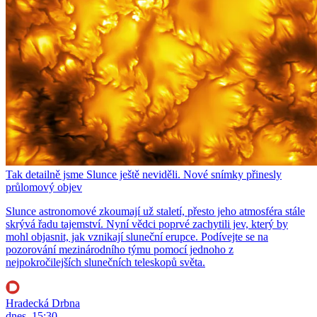
Tak detailně jsme Slunce ještě neviděli. Nové snímky přinesly
průlomový objev
Slunce astronomové zkoumají už staletí, přesto jeho atmosféra stále
skrývá řadu tajemství. Nyní vědci poprvé zachytili jev, který by
mohl objasnit, jak vznikají sluneční erupce. Podívejte se na
pozorování mezinárodního týmu pomocí jednoho z
nejpokročilejších slunečních teleskopů světa.
Hradecká Drbna
dnes, 15:30