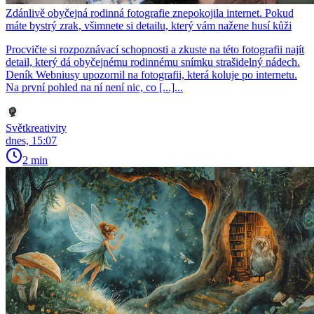
Zdánlivě obyčejná rodinná fotografie znepokojila internet. Pokud
máte bystrý zrak, všimnete si detailu, který vám nažene husí kůži
Procvičte si rozpoznávací schopnosti a zkuste na této fotografii najít
detail, který dá obyčejnému rodinnému snímku strašidelný nádech.
Deník Webniusy upozornil na fotografii, která koluje po internetu.
Na první pohled na ní není nic, co [...]...
Světkreativity
dnes, 15:07
2 min