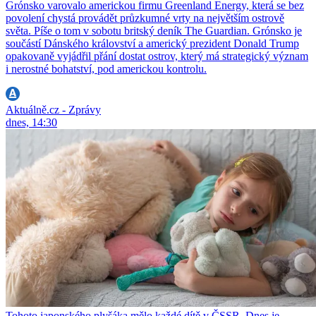
Grónsko varovalo americkou firmu Greenland Energy, která se bez
povolení chystá provádět průzkumné vrty na největším ostrově
světa. Píše o tom v sobotu britský deník The Guardian. Grónsko je
součástí Dánského království a americký prezident Donald Trump
opakovaně vyjádřil přání dostat ostrov, který má strategický význam
i nerostné bohatství, pod americkou kontrolu.
Aktuálně.cz - Zprávy
dnes, 14:30
Tohoto japonského plyšáka mělo každé dítě v ČSSR. Dnes je