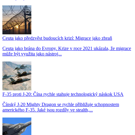
Ceuta jako předzvěst budoucích krizí: Migrace jako zbraň
Ceuta jako brána do Evropy. Krize v roce 2021 ukázala, že migrace
může být využita jako nástroj...
F-35 proti J-20: Čína rychle stahuje technologický náskok USA
Čínský J-20 Mighty Dragon se rychle přibližuje schopnostem
amerického F-35. Jaké jsou rozdíly ve stealth,...