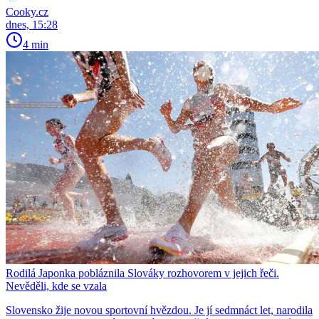
Cooky.cz
dnes, 15:28
4 min
Rodilá Japonka pobláznila Slováky rozhovorem v jejich řeči.
Nevěděli, kde se vzala
Slovensko žije novou sportovní hvězdou. Je jí sedmnáct let, narodila