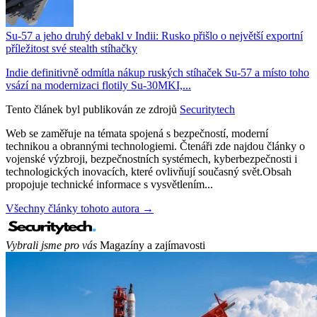
Su-57 a jeho druhý debakl v Indii: Rusko přišlo o největší exportní
příležitost své stealth stíhačky
Indie definitivně odmítla nákup ruských stíhaček Su-57 a místo toho
vsází na modernizaci flotily Su-30MKI,...
Tento článek byl publikován ze zdrojů
Securitytech
Web se zaměřuje na témata spojená s bezpečností, moderní
technikou a obrannými technologiemi. Čtenáři zde najdou články o
vojenské výzbroji, bezpečnostních systémech, kyberbezpečnosti i
technologických inovacích, které ovlivňují současný svět.Obsah
propojuje technické informace s vysvětlením...
Všechny články tohoto autora →
Vybrali jsme pro vás
Magazíny a zajímavosti