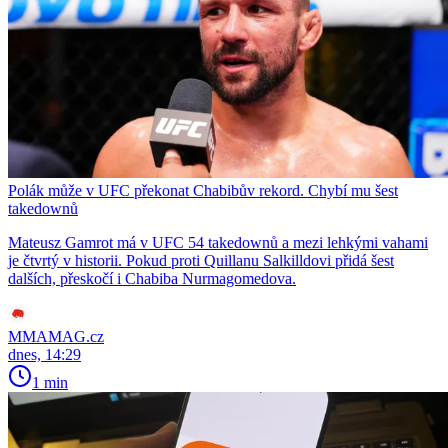
Polák může v UFC překonat Chabibův rekord. Chybí mu šest
takedownů
Mateusz Gamrot má v UFC 54 takedownů a mezi lehkými vahami
je čtvrtý v historii. Pokud proti Quillanu Salkilldovi přidá šest
dalších, přeskočí i Chabiba Nurmagomedova.
MMAMAG.cz
dnes, 14:29
1 min