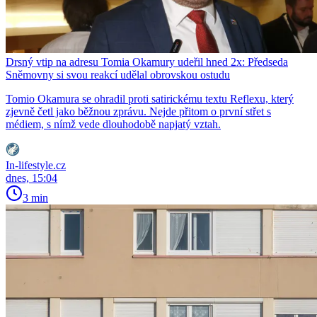
Drsný vtip na adresu Tomia Okamury udeřil hned 2x: Předseda
Sněmovny si svou reakcí udělal obrovskou ostudu
Tomio Okamura se ohradil proti satirickému textu Reflexu, který
zjevně četl jako běžnou zprávu. Nejde přitom o první střet s
médiem, s nímž vede dlouhodobě napjatý vztah.
In-lifestyle.cz
dnes, 15:04
3 min