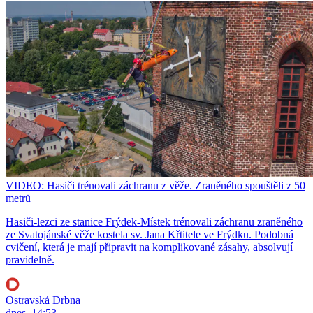
VIDEO: Hasiči trénovali záchranu z věže. Zraněného spouštěli z 50
metrů
Hasiči-lezci ze stanice Frýdek-Místek trénovali záchranu zraněného
ze Svatojánské věže kostela sv. Jana Křtitele ve Frýdku. Podobná
cvičení, která je mají připravit na komplikované zásahy, absolvují
pravidelně.
Ostravská Drbna
dnes, 14:53