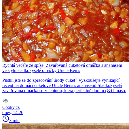
Rychlá večeře ze spíže: Zavařovaná cuketová omáčka s ananasem
ve stylu sladkokyselé omáčky Uncle Ben’s
Pustili jste se do zpracování úrody cuket? Vyzkoušejte vynikající
recept na domácí cuketové Uncle Bens s ananasem! Sladkokyselá
zavařovaná omáčka se zeleninou, která perfektně doplní rýži i maso.
Cooky.cz
dnes, 14:26
3 min