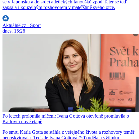
se v Japonsku a do srdcí atletických fanoušků zpod Tater se teď
zapsala i kouzelným rozhovorem v mateřštině svého otce.
Aktuálně.cz - Sport
dnes, 15:26
Po letech prolomila mlčení: Ivana Gottová otevřeně promluvila o
Karlovi i nové etapě
Po smrti Karla Gotta se stáhla z veřejného života a rozhovory téměř
neposkytovala. Teď ale Ivana Gottová (50) udělala výjimku.