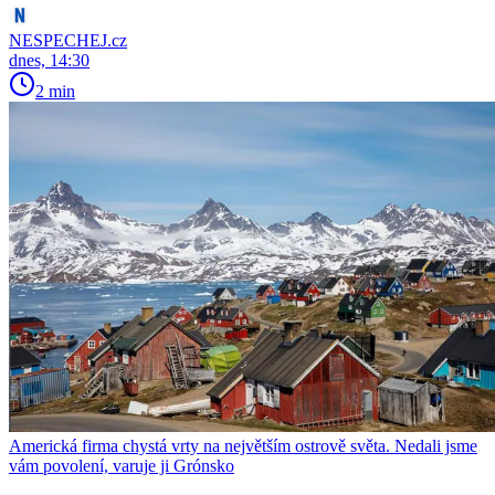
NESPECHEJ.cz
dnes, 14:30
2 min
Americká firma chystá vrty na největším ostrově světa. Nedali jsme
vám povolení, varuje ji Grónsko