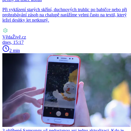
Při vyklízení starých skříní, duchnových truhlic po babičce nebo při
prohrabávání zásob na chalupě narážíme velmi často na textil, který
ležel desítky let netknutý.
VědaŽivě.cz
dnes, 15:17
2 min
3 oblíbené Samsungy už nedostanou ani jednu aktualizaci. Kdo je