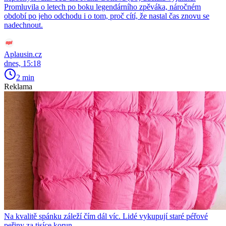
Promluvila o letech po boku legendárního zpěváka, náročném
období po jeho odchodu i o tom, proč cítí, že nastal čas znovu se
nadechnout.
Aplausin.cz
dnes, 15:18
2 min
Reklama
Na kvalitě spánku záleží čím dál víc. Lidé vykupují staré péřové
peřiny za tisíce korun