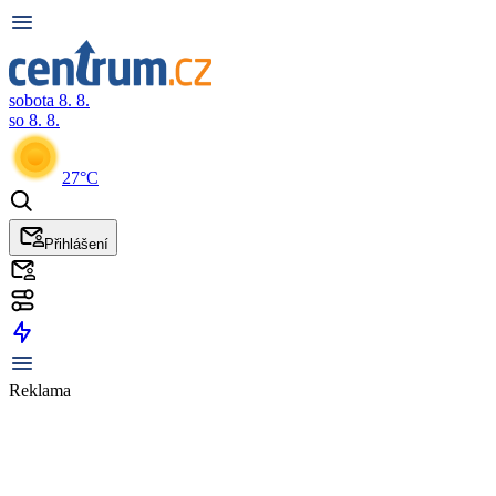
sobota 8. 8.
so 8. 8.
27°C
Přihlášení
Reklama