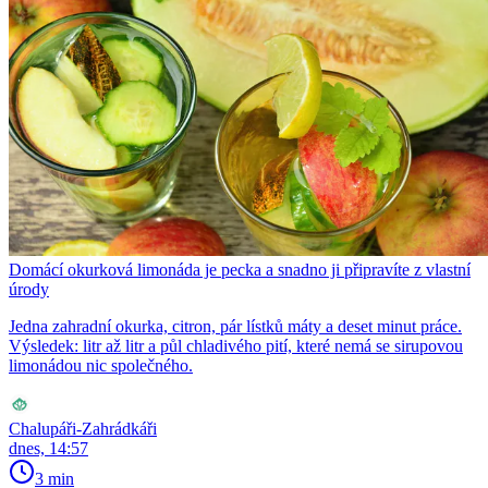
Domácí okurková limonáda je pecka a snadno ji připravíte z vlastní
úrody
Jedna zahradní okurka, citron, pár lístků máty a deset minut práce.
Výsledek: litr až litr a půl chladivého pití, které nemá se sirupovou
limonádou nic společného.
Chalupáři-Zahrádkáři
dnes, 14:57
3 min