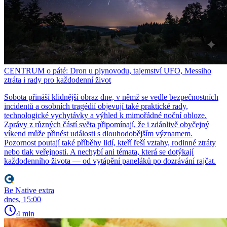
CENTRUM o páté: Dron u plynovodu, tajemství UFO, Messiho
ztráta i rady pro každodenní život
Sobota přináší klidnější obraz dne, v němž se vedle bezpečnostních
incidentů a osobních tragédií objevují také praktické rady,
technologické vychytávky a výhled k mimořádné noční obloze.
Zprávy z různých částí světa připomínají, že i zdánlivě obyčejný
víkend může přinést události s dlouhodobějším významem.
Pozornost poutají také příběhy lidí, kteří řeší vztahy, rodinné ztráty
nebo tlak veřejnosti. A nechybí ani témata, která se dotýkají
každodenního života — od vytápění paneláků po dozrávání rajčat.
Be Native extra
dnes, 15:00
4 min