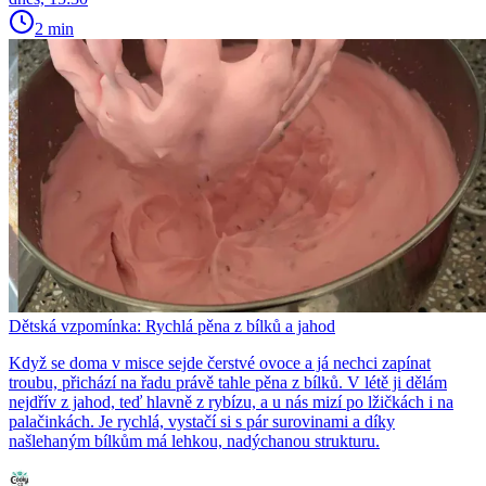
2 min
Dětská vzpomínka: Rychlá pěna z bílků a jahod
Když se doma v misce sejde čerstvé ovoce a já nechci zapínat
troubu, přichází na řadu právě tahle pěna z bílků. V létě ji dělám
nejdřív z jahod, teď hlavně z rybízu, a u nás mizí po lžičkách i na
palačinkách. Je rychlá, vystačí si s pár surovinami a díky
našlehaným bílkům má lehkou, nadýchanou strukturu.