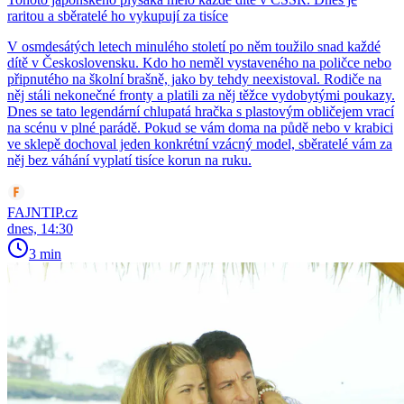
raritou a sběratelé ho vykupují za tisíce
V osmdesátých letech minulého století po něm toužilo snad každé
dítě v Československu. Kdo ho neměl vystaveného na poličce nebo
připnutého na školní brašně, jako by tehdy neexistoval. Rodiče na
něj stáli nekonečné fronty a platili za něj těžce vydobytými poukazy.
Dnes se tato legendární chlupatá hračka s plastovým obličejem vrací
na scénu v plné parádě. Pokud se vám doma na půdě nebo v krabici
ve sklepě dochoval jeden konkrétní vzácný model, sběratelé vám za
něj bez váhání vyplatí tisíce korun na ruku.
FAJNTIP.cz
dnes, 14:30
3 min