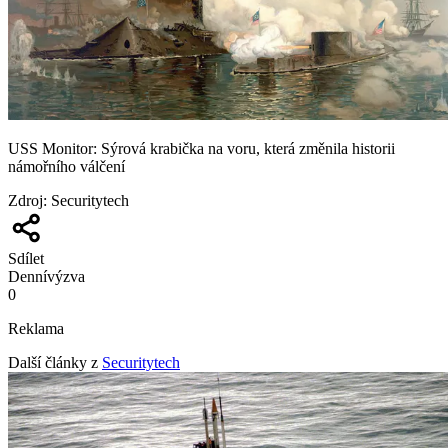
USS Monitor: Sýrová krabička na voru, která změnila historii
námořního válčení
Zdroj
:
Securitytech
Sdílet
Denní
výzva
0
Reklama
Další články z
Securitytech