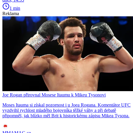
1 min
Reklama
Joe Rogan přirovnal Mosese Itaumu k Mikeu Tysonovi
Moses Itauma si získal pozornost i u Joea Rogana. Komentátor UFC
vyzdvihl rychlost mladého bojovníka těžké váhy a při debatě
připomněl, jak blízko měl Brit k historickému zápisu Mikea Tysona.
MMAMAG.cz