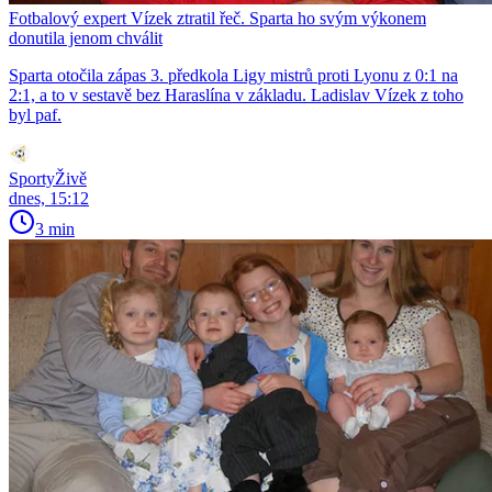
Fotbalový expert Vízek ztratil řeč. Sparta ho svým výkonem
donutila jenom chválit
Sparta otočila zápas 3. předkola Ligy mistrů proti Lyonu z 0:1 na
2:1, a to v sestavě bez Haraslína v základu. Ladislav Vízek z toho
byl paf.
SportyŽivě
dnes, 15:12
3 min