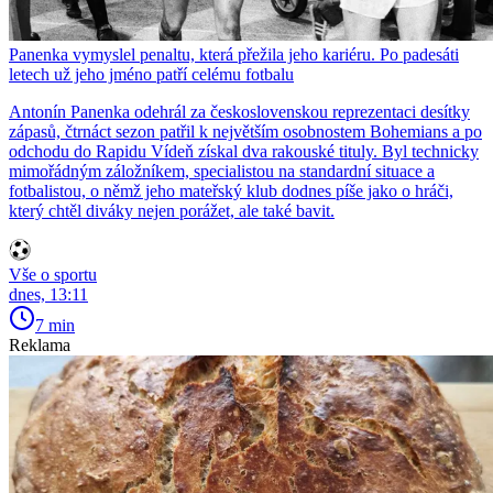
Panenka vymyslel penaltu, která přežila jeho kariéru. Po padesáti
letech už jeho jméno patří celému fotbalu
Antonín Panenka odehrál za československou reprezentaci desítky
zápasů, čtrnáct sezon patřil k největším osobnostem Bohemians a po
odchodu do Rapidu Vídeň získal dva rakouské tituly. Byl technicky
mimořádným záložníkem, specialistou na standardní situace a
fotbalistou, o němž jeho mateřský klub dodnes píše jako o hráči,
který chtěl diváky nejen porážet, ale také bavit.
Vše o sportu
dnes, 13:11
7 min
Reklama