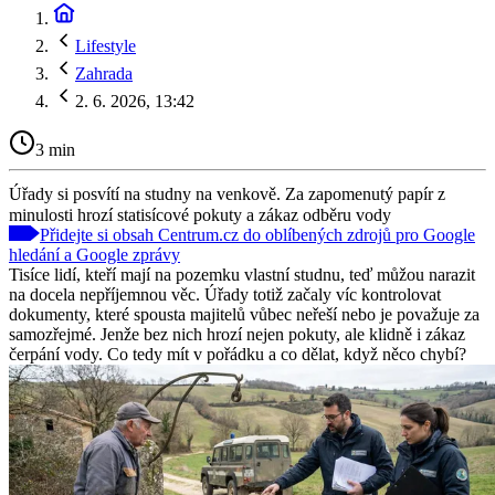
Lifestyle
Zahrada
2. 6. 2026, 13:42
3 min
Úřady si posvítí na studny na venkově. Za zapomenutý papír z
minulosti hrozí statisícové pokuty a zákaz odběru vody
Přidejte si obsah Centrum.cz do oblíbených zdrojů pro Google
hledání a Google zprávy
Tisíce lidí, kteří mají na pozemku vlastní studnu, teď můžou narazit
na docela nepříjemnou věc. Úřady totiž začaly víc kontrolovat
dokumenty, které spousta majitelů vůbec neřeší nebo je považuje za
samozřejmé. Jenže bez nich hrozí nejen pokuty, ale klidně i zákaz
čerpání vody. Co tedy mít v pořádku a co dělat, když něco chybí?