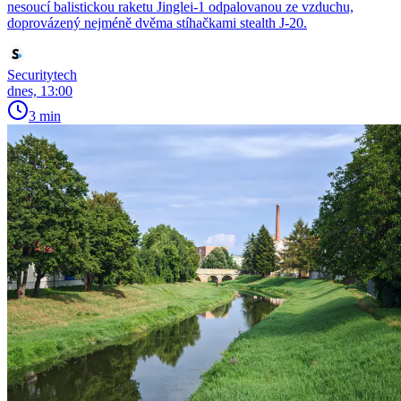
nesoucí balistickou raketu Jinglei-1 odpalovanou ze vzduchu,
doprovázený nejméně dvěma stíhačkami stealth J-20.
Securitytech
dnes, 13:00
3 min