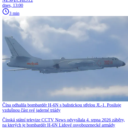
NESPECHEJ.cz
dnes, 13:00
3 min
Čína odhalila bombardér H-6N s balistickou střelou JL-1. Posiluje
vzdušnou část své jaderné triády
Čínská státní televize CCTV News odvysílala 4. srpna 2026 záběry,
na kterých je bombardér H-6N Lidové osvobozenecké armády