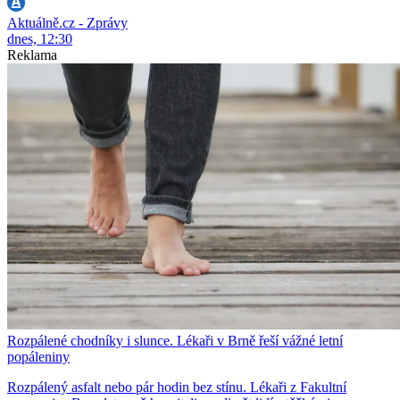
Aktuálně.cz - Zprávy
dnes, 12:30
Reklama
Rozpálené chodníky i slunce. Lékaři v Brně řeší vážné letní
popáleniny
Rozpálený asfalt nebo pár hodin bez stínu. Lékaři z Fakultní