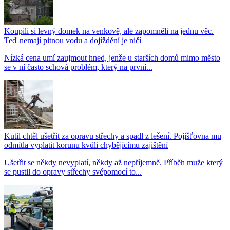
Koupili si levný domek na venkově, ale zapomněli na jednu věc.
Teď nemají pitnou vodu a dojíždění je ničí
Nízká cena umí zaujmout hned, jenže u starších domů mimo město
se v ní často schová problém, který na první...
Kutil chtěl ušetřit za opravu střechy a spadl z lešení. Pojišťovna mu
odmítla vyplatit korunu kvůli chybějícímu zajištění
Ušetřit se někdy nevyplatí, někdy až nepříjemně. Příběh muže který
se pustil do opravy střechy svépomocí to...