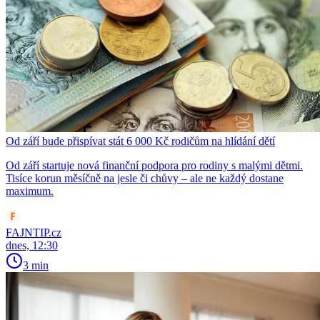
Od září bude přispívat stát 6 000 Kč rodičům na hlídání dětí
Od září startuje nová finanční podpora pro rodiny s malými dětmi.
Tisíce korun měsíčně na jesle či chůvy – ale ne každý dostane
maximum.
FAJNTIP.cz
dnes, 12:30
3 min