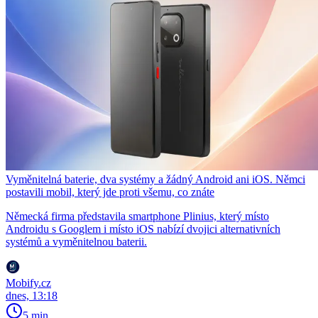
Vyměnitelná baterie, dva systémy a žádný Android ani iOS. Němci
postavili mobil, který jde proti všemu, co znáte
Německá firma představila smartphone Plinius, který místo
Androidu s Googlem i místo iOS nabízí dvojici alternativních
systémů a vyměnitelnou baterii.
Mobify.cz
dnes, 13:18
5 min