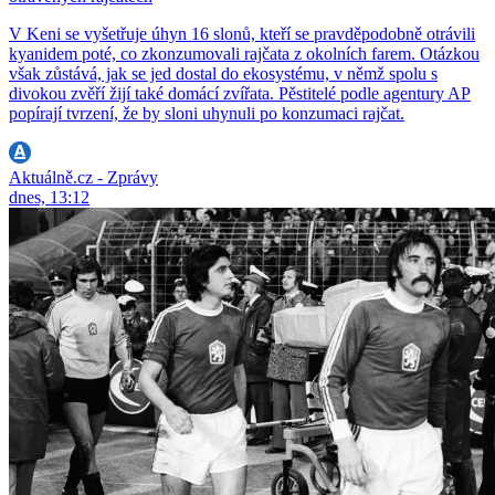
V Keni se vyšetřuje úhyn 16 slonů, kteří se pravděpodobně otrávili
kyanidem poté, co zkonzumovali rajčata z okolních farem. Otázkou
však zůstává, jak se jed dostal do ekosystému, v němž spolu s
divokou zvěří žijí také domácí zvířata. Pěstitelé podle agentury AP
popírají tvrzení, že by sloni uhynuli po konzumaci rajčat.
Aktuálně.cz - Zprávy
dnes, 13:12