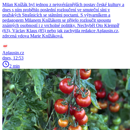
Milan Knížák byl jednou z nejsvéráznějších postav české kultury a
dnes s ním proběhlo poslední rozloučení ve smuteční síni v
pražských Strašnicích se státními poctami. S výtvarníkem a
pedagogem Milanem Knížákem se přijelo rozloučit spoustu
známých osobností i z vrcholné politiky. Nechyběl Oto Klempíř
(63), Václav Klaus (85) nebo jak zachytila redakce Aplausin.cz,
zdrcená vdova Marie Knížáková.
Aplausin.cz
dnes, 12:53
2 min