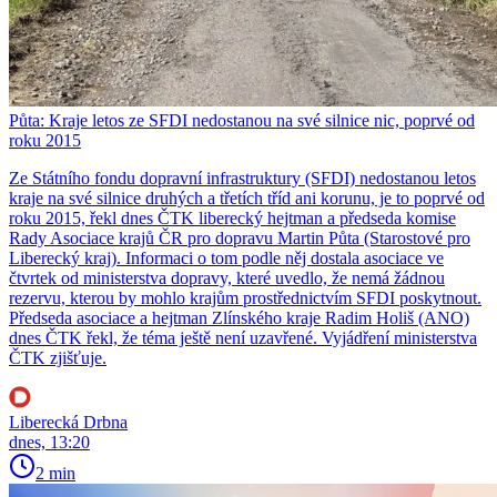
Půta: Kraje letos ze SFDI nedostanou na své silnice nic, poprvé od
roku 2015
Ze Státního fondu dopravní infrastruktury (SFDI) nedostanou letos
kraje na své silnice druhých a třetích tříd ani korunu, je to poprvé od
roku 2015, řekl dnes ČTK liberecký hejtman a předseda komise
Rady Asociace krajů ČR pro dopravu Martin Půta (Starostové pro
Liberecký kraj). Informaci o tom podle něj dostala asociace ve
čtvrtek od ministerstva dopravy, které uvedlo, že nemá žádnou
rezervu, kterou by mohlo krajům prostřednictvím SFDI poskytnout.
Předseda asociace a hejtman Zlínského kraje Radim Holiš (ANO)
dnes ČTK řekl, že téma ještě není uzavřené. Vyjádření ministerstva
ČTK zjišťuje.
Liberecká Drbna
dnes, 13:20
2 min