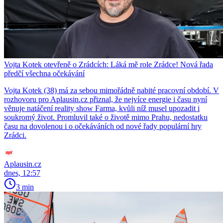
Vojta Kotek otevřeně o Zrádcích: Láká mě role Zrádce! Nová řada
předčí všechna očekávání
Vojta Kotek (38) má za sebou mimořádně nabité pracovní období. V
rozhovoru pro Aplausin.cz přiznal, že nejvíce energie i času nyní
věnuje natáčení reality show Farma, kvůli níž musel upozadit i
soukromý život. Promluvil také o životě mimo Prahu, nedostatku
času na dovolenou i o očekáváních od nové řady populární hry
Zrádci.
Aplausin.cz
dnes, 12:57
3 min