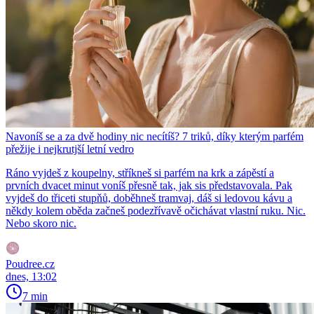
Navoníš se a za dvě hodiny nic necítíš? 7 triků, díky kterým parfém
přežije i nejkrutjší letní vedro
Ráno vyjdeš z koupelny, stříkneš si parfém na krk a zápěstí a
prvních dvacet minut voníš přesně tak, jak sis představovala. Pak
vyjdeš do třiceti stupňů, doběhneš tramvaj, dáš si ledovou kávu a
někdy kolem oběda začneš podezřívavě očichávat vlastní ruku. Nic.
Nebo skoro nic.
Poudree.cz
dnes, 13:02
7 min