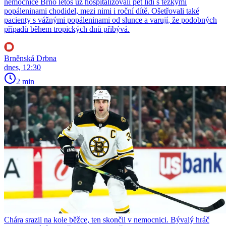
nemocnice Brno letos už hospitalizovali pět lidí s těžkými
popáleninami chodidel, mezi nimi i roční dítě. Ošetřovali také
pacienty s vážnými popáleninami od slunce a varují, že podobných
případů během tropických dnů přibývá.
Brněnská Drbna
dnes, 12:30
2 min
Chára srazil na kole běžce, ten skončil v nemocnici. Bývalý hráč