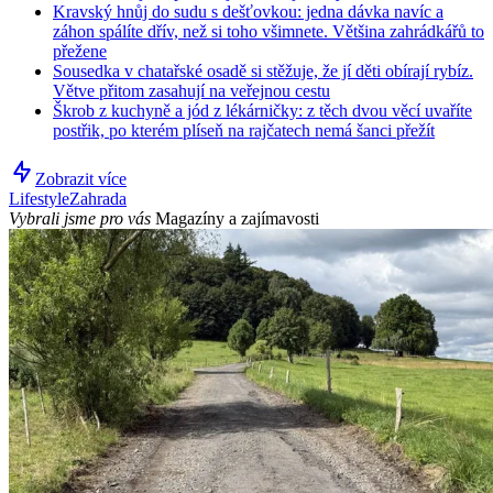
Kravský hnůj do sudu s dešťovkou: jedna dávka navíc a
záhon spálíte dřív, než si toho všimnete. Většina zahrádkářů to
přežene
Sousedka v chatařské osadě si stěžuje, že jí děti obírají rybíz.
Větve přitom zasahují na veřejnou cestu
Škrob z kuchyně a jód z lékárničky: z těch dvou věcí uvaříte
postřik, po kterém plíseň na rajčatech nemá šanci přežít
Zobrazit více
Lifestyle
Zahrada
Vybrali jsme pro vás
Magazíny a zajímavosti