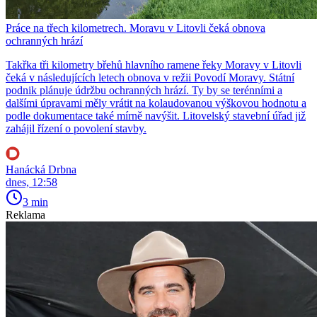
Práce na třech kilometrech. Moravu v Litovli čeká obnova
ochranných hrází
Takřka tři kilometry břehů hlavního ramene řeky Moravy v Litovli
čeká v následujících letech obnova v režii Povodí Moravy. Státní
podnik plánuje údržbu ochranných hrází. Ty by se terénními a
dalšími úpravami měly vrátit na kolaudovanou výškovou hodnotu a
podle dokumentace také mírně navýšit. Litovelský stavební úřad již
zahájil řízení o povolení stavby.
Hanácká Drbna
dnes, 12:58
3 min
Reklama