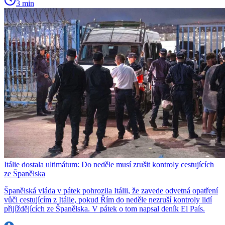
3 min
Itálie dostala ultimátum: Do neděle musí zrušit kontroly cestujících
ze Španělska
Španělská vláda v pátek pohrozila Itálii, že zavede odvetná opatření
vůči cestujícím z Itálie, pokud Řím do neděle nezruší kontroly lidí
přijíždějících ze Španělska. V pátek o tom napsal deník El País.