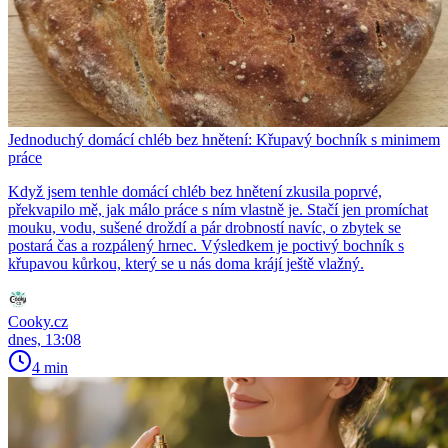
Jednoduchý domácí chléb bez hnětení: Křupavý bochník s minimem
práce
Když jsem tenhle domácí chléb bez hnětení zkusila poprvé,
překvapilo mě, jak málo práce s ním vlastně je. Stačí jen promíchat
mouku, vodu, sušené droždí a pár drobností navíc, o zbytek se
postará čas a rozpálený hrnec. Výsledkem je poctivý bochník s
křupavou kůrkou, který se u nás doma krájí ještě vlažný.
Cooky.cz
dnes, 13:08
4 min