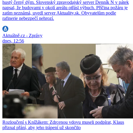
hustý černý dým. Slovenský zpravodajský server Denník N v pátek
napsal, že budovami v okolí areálu otřásl výbuch. Příčina požáru je
zatím neznámá, uvedl server Aktuality.sk. Obyvatelům podle
rafinerie nebezpečí nehrozí.
Aktuálně.cz - Zprávy
dnes, 12:56
Rozloučení s Knížákem: Zdrcenou vdovu museli podpírat, Klaus
přiznal přání, aby jeho trápení už skončilo