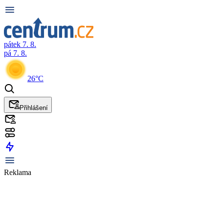
pátek 7. 8.
pá 7. 8.
26°C
Přihlášení
Reklama