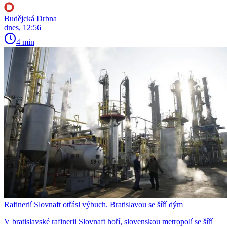
Budějcká Drbna
dnes, 12:56
4 min
Rafinerií Slovnaft otřásl výbuch. Bratislavou se šíří dým
V bratislavské rafinerii Slovnaft hoří, slovenskou metropolí se šíří