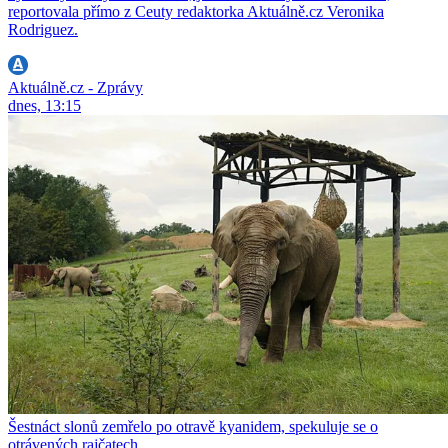
reportovala přímo z Ceuty redaktorka Aktuálně.cz Veronika
Rodriguez.
Aktuálně.cz - Zprávy
dnes, 13:15
Šestnáct slonů zemřelo po otravě kyanidem, spekuluje se o
otrávených rajčatech