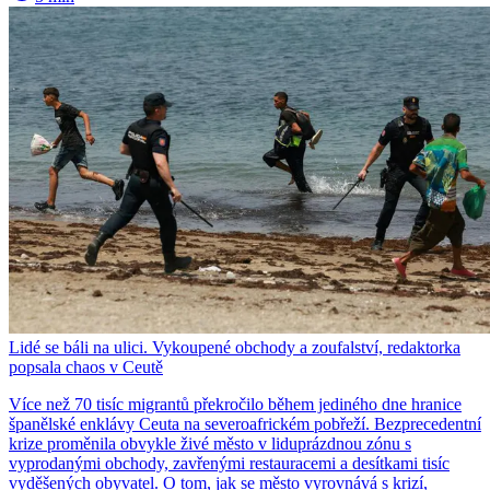
Lidé se báli na ulici. Vykoupené obchody a zoufalství, redaktorka
popsala chaos v Ceutě
Více než 70 tisíc migrantů překročilo během jediného dne hranice
španělské enklávy Ceuta na severoafrickém pobřeží. Bezprecedentní
krize proměnila obvykle živé město v liduprázdnou zónu s
vyprodanými obchody, zavřenými restauracemi a desítkami tisíc
vyděšených obyvatel. O tom, jak se město vyrovnává s krizí,