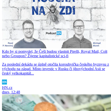
Kdo by si pomyslel, že Češi budou vlastnit Pirelli, Royal Mail, Colt
nebo Groupon? Žijeme kapitalistické sci-fi
Za poslední dekádu se úplně otočila korouhvička českého byznysu z
východu na západ. Místo investic v Rusku či jihovýchodní Asii se
český velkokapitál...
HN.cz
dnes, 12:48