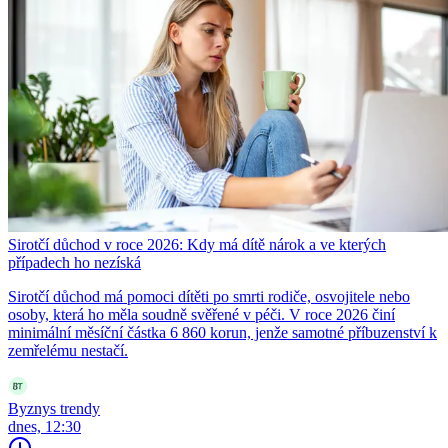
Sirotčí důchod v roce 2026: Kdy má dítě nárok a ve kterých
případech ho nezíská
Sirotčí důchod má pomoci dítěti po smrti rodiče, osvojitele nebo
osoby, která ho měla soudně svěřené v péči. V roce 2026 činí
minimální měsíční částka 6 860 korun, jenže samotné příbuzenství k
zemřelému nestačí.
Byznys trendy
dnes, 12:30