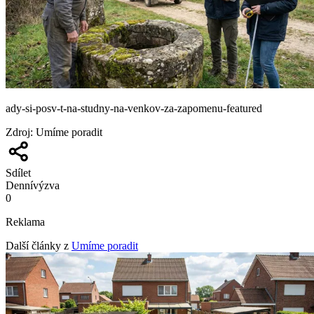
ady-si-posv-t-na-studny-na-venkov-za-zapomenu-featured
Zdroj
:
Umíme poradit
Sdílet
Denní
výzva
0
Reklama
Další články z
Umíme poradit