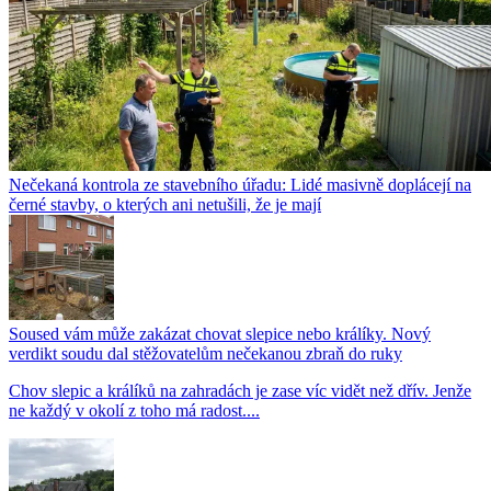
Nečekaná kontrola ze stavebního úřadu: Lidé masivně doplácejí na
černé stavby, o kterých ani netušili, že je mají
Soused vám může zakázat chovat slepice nebo králíky. Nový
verdikt soudu dal stěžovatelům nečekanou zbraň do ruky
Chov slepic a králíků na zahradách je zase víc vidět než dřív. Jenže
ne každý v okolí z toho má radost....