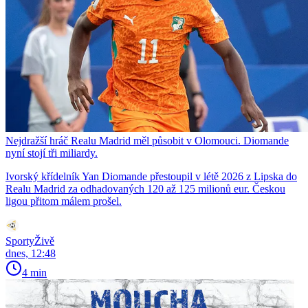
Nejdražší hráč Realu Madrid měl působit v Olomouci. Diomande
nyní stojí tři miliardy.
Ivorský křídelník Yan Diomande přestoupil v létě 2026 z Lipska do
Realu Madrid za odhadovaných 120 až 125 milionů eur. Českou
ligou přitom málem prošel.
SportyŽivě
dnes, 12:48
4 min