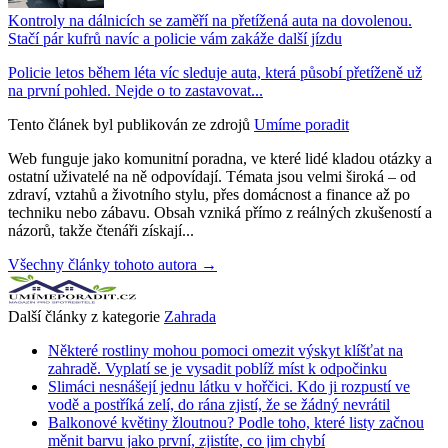
Kontroly na dálnicích se zaměří na přetížená auta na dovolenou.
Stačí pár kufrů navíc a policie vám zakáže další jízdu
Policie letos během léta víc sleduje auta, která působí přetíženě už
na první pohled. Nejde o to zastavovat...
Tento článek byl publikován ze zdrojů
Umíme poradit
Web funguje jako komunitní poradna, ve které lidé kladou otázky a
ostatní uživatelé na ně odpovídají. Témata jsou velmi široká – od
zdraví, vztahů a životního stylu, přes domácnost a finance až po
techniku nebo zábavu. Obsah vzniká přímo z reálných zkušeností a
názorů, takže čtenáři získají...
Všechny články tohoto autora →
Další články z kategorie
Zahrada
Některé rostliny mohou pomoci omezit výskyt klíšťat na
zahradě. Vyplatí se je vysadit poblíž míst k odpočinku
Slimáci nesnášejí jednu látku v hořčici. Kdo ji rozpustí ve
vodě a postříká zelí, do rána zjistí, že se žádný nevrátil
Balkonové květiny žloutnou? Podle toho, které listy začnou
měnit barvu jako první, zjistíte, co jim chybí