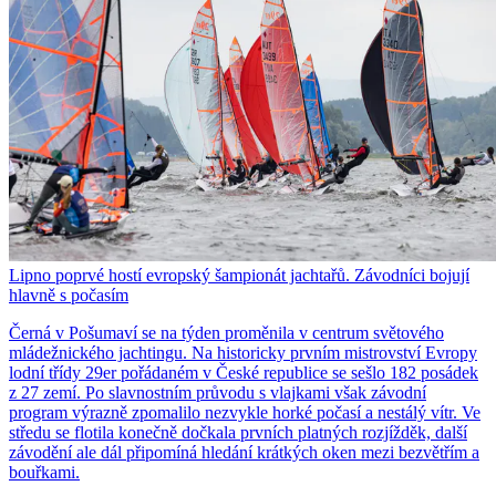
Lipno poprvé hostí evropský šampionát jachtařů. Závodníci bojují
hlavně s počasím
Černá v Pošumaví se na týden proměnila v centrum světového
mládežnického jachtingu. Na historicky prvním mistrovství Evropy
lodní třídy 29er pořádaném v České republice se sešlo 182 posádek
z 27 zemí. Po slavnostním průvodu s vlajkami však závodní
program výrazně zpomalilo nezvykle horké počasí a nestálý vítr. Ve
středu se flotila konečně dočkala prvních platných rozjížděk, další
závodění ale dál připomíná hledání krátkých oken mezi bezvětřím a
bouřkami.