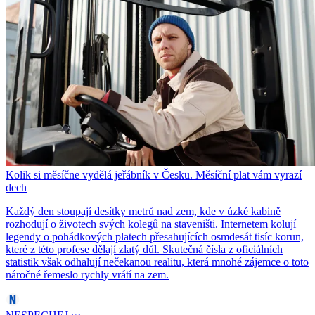
Kolik si měsíčne vydělá jeřábník v Česku. Měsíční plat vám vyrazí
dech
Každý den stoupají desítky metrů nad zem, kde v úzké kabině
rozhodují o životech svých kolegů na staveništi. Internetem kolují
legendy o pohádkových platech přesahujících osmdesát tisíc korun,
které z této profese dělají zlatý důl. Skutečná čísla z oficiálních
statistik však odhalují nečekanou realitu, která mnohé zájemce o toto
náročné řemeslo rychly vrátí na zem.