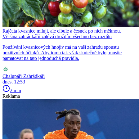
Rajčata kvasnice milují, ale cibule a česnek po nich měknou.
Většina zahrádkářů zalévá droždím všechno bez rozdílu
Používání kvasnicových hnojiv má na vaši zahradu spoustu
pozitivních účinků. Aby tomu tak však skutečně bylo, musíte
pamatovat na tato jednoduchá pravidla.
Chalupáři-Zahrádkáři
dnes, 12:53
2 min
Reklama