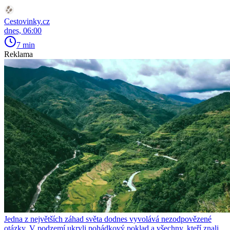
Cestovinky.cz
dnes, 06:00
7 min
Reklama
Jedna z největších záhad světa dodnes vyvolává nezodpovězené
otázky. V podzemí ukryli pohádkový poklad a všechny, kteří znali