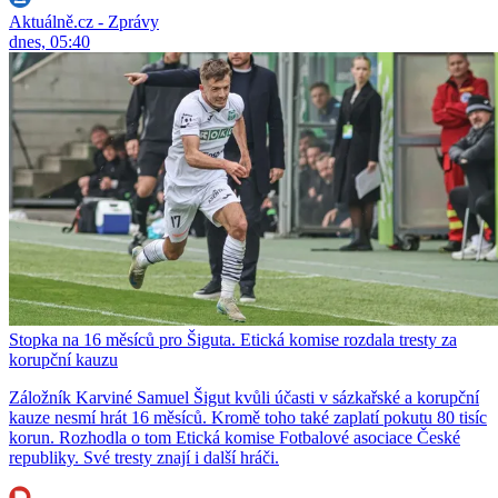
Aktuálně.cz - Zprávy
dnes, 05:40
Stopka na 16 měsíců pro Šiguta. Etická komise rozdala tresty za
korupční kauzu
Záložník Karviné Samuel Šigut kvůli účasti v sázkařské a korupční
kauze nesmí hrát 16 měsíců. Kromě toho také zaplatí pokutu 80 tisíc
korun. Rozhodla o tom Etická komise Fotbalové asociace České
republiky. Své tresty znají i další hráči.