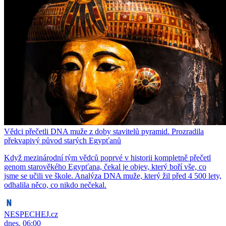
Vědci přečetli DNA muže z doby stavitelů pyramid. Prozradila
překvapivý původ starých Egypťanů
Když mezinárodní tým vědců poprvé v historii kompletně přečetl
genom starověkého Egypťana, čekal je objev, který boří vše, co
jsme se učili ve škole. Analýza DNA muže, který žil před 4 500 lety,
odhalila něco, co nikdo nečekal.
NESPECHEJ.cz
dnes, 06:00