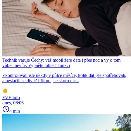
Technik varuje Čechy: váš mobil žere data i přes noc a vy o tom
vůbec nevíte. Vypněte tuhle 1 funkci
Zkontrolovali jste někdy v půlce měsíce, kolik dat jste spotřebovali,
a nestačili se divit? Přitom jste skoro nic...
FVE.info
dnes, 06:06
4 min