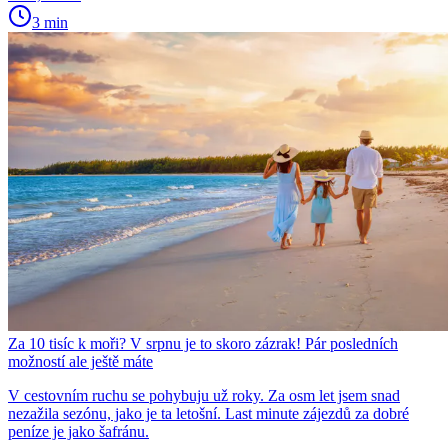
3 min
Za 10 tisíc k moři? V srpnu je to skoro zázrak! Pár posledních
možností ale ještě máte
V cestovním ruchu se pohybuju už roky. Za osm let jsem snad
nezažila sezónu, jako je ta letošní. Last minute zájezdů za dobré
peníze je jako šafránu.