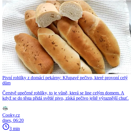
Pivní rohlíky z domácí pekárny: Křupavé pečivo, které provoní celý
dům
Čerstvě upečené rohlíky, to je vůně, která se line celým domem. A
když se do těsta přidá světlé pivo, získá pečivo ještě výraznější chuť.
Cooky.cz
dnes, 06:20
3 min