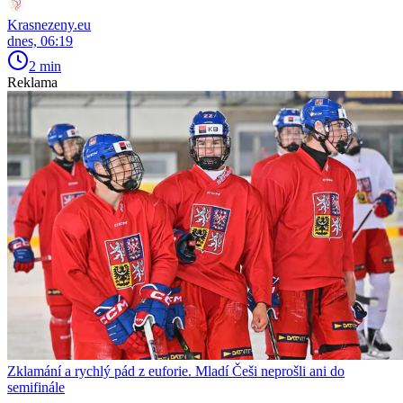
Krasnezeny.eu
dnes, 06:19
2 min
Reklama
Zklamání a rychlý pád z euforie. Mladí Češi neprošli ani do
semifinále