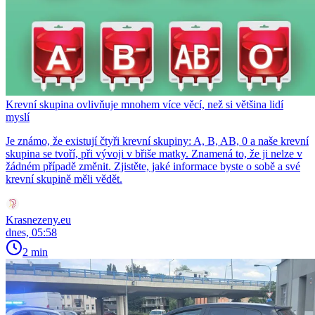
Krevní skupina ovlivňuje mnohem více věcí, než si většina lidí
myslí
Je známo, že existují čtyři krevní skupiny: A, B, AB, 0 a naše krevní
skupina se tvoří, při vývoji v břiše matky. Znamená to, že ji nelze v
žádném případě změnit. Zjistěte, jaké informace byste o sobě a své
krevní skupině měli vědět.
Krasnezeny.eu
dnes, 05:58
2 min