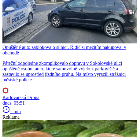
Opuštěné auto zablokovalo silnici. Řidič si mezitím nakupoval v
obchodě
Páteční odpoledne zkomplikovalo dopravu v Sokolovské ulici
opuštěné osobní auto, které samovolně vyjelo z parkoviště a
zastavilo se uprostřed jízdního pruhu. Na místo vyrazili strážníci
městské policie.
Karlovarská Drbna
dnes, 05:51
1 min
Reklama