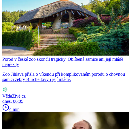
Porod v české zoo skončil tragicky. Oblíbená samice ani její mládě
nepřežily
Zoo Jihlava přišla o víkendu při komplikovaném porodu o chovnou
samici zebry Burchellovy i její mládě.
VědaŽivě.cz
dnes, 06:05
4 min