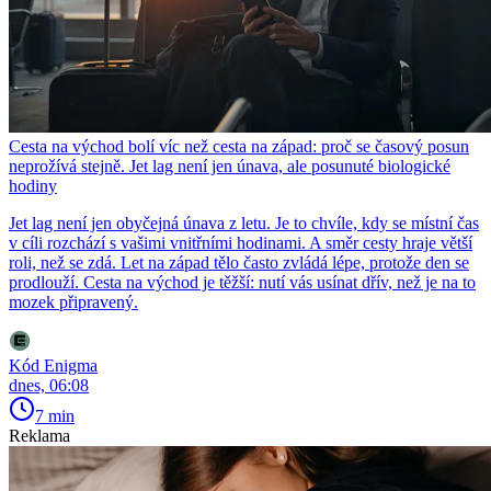
Cesta na východ bolí víc než cesta na západ: proč se časový posun
neprožívá stejně. Jet lag není jen únava, ale posunuté biologické
hodiny
Jet lag není jen obyčejná únava z letu. Je to chvíle, kdy se místní čas
v cíli rozchází s vašimi vnitřními hodinami. A směr cesty hraje větší
roli, než se zdá. Let na západ tělo často zvládá lépe, protože den se
prodlouží. Cesta na východ je těžší: nutí vás usínat dřív, než je na to
mozek připravený.
Kód Enigma
dnes, 06:08
7 min
Reklama