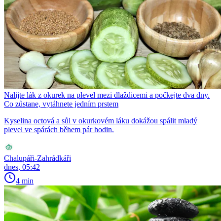
Nalijte lák z okurek na plevel mezi dlaždicemi a počkejte dva dny.
Co zůstane, vytáhnete jedním prstem
Kyselina octová a sůl v okurkovém láku dokážou spálit mladý
plevel ve spárách během pár hodin.
Chalupáři-Zahrádkáři
dnes, 05:42
4 min