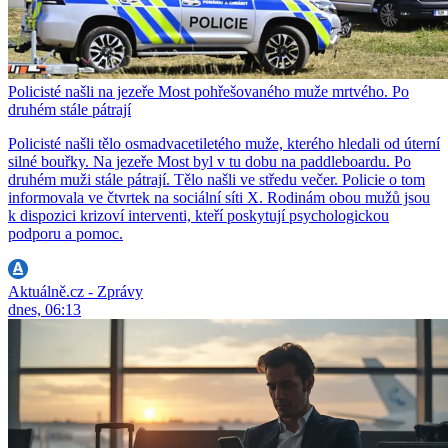
Policisté našli na jezeře Most pohřešovaného muže mrtvého. Po
druhém stále pátrají
Policisté našli tělo osmadvacetiletého muže, kterého hledali od úterní
silné bouřky. Na jezeře Most byl v tu dobu na paddleboardu. Po
druhém muži stále pátrají. Tělo našli ve středu večer. Policie o tom
informovala ve čtvrtek na sociální síti X. Rodinám obou mužů jsou
k dispozici krizoví interventi, kteří poskytují psychologickou
podporu a pomoc.
Aktuálně.cz - Zprávy
dnes, 06:13