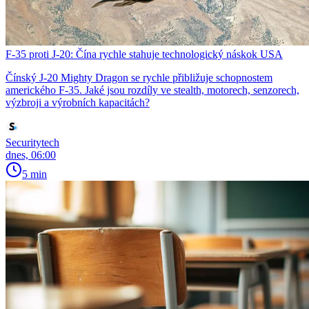
F-35 proti J-20: Čína rychle stahuje technologický náskok USA
Čínský J-20 Mighty Dragon se rychle přibližuje schopnostem
amerického F-35. Jaké jsou rozdíly ve stealth, motorech, senzorech,
výzbroji a výrobních kapacitách?
Securitytech
dnes, 06:00
5 min