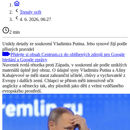
Trendy svět
4. 6. 2026, 06:27
2 min
Unikly detaily ze soukromí Vladimira Putina. Jeho synové žijí podle
přísných pravidel
Přidejte si obsah Centrum.cz do oblíbených zdrojů pro Google
hledání a Google zprávy
Navenek tvrdá rétorika proti Západu, v soukromí ale podle uniklých
materiálů úplně jiný obraz. O údajné syny Vladimira Putina a Aliny
Kabajevové se měli starat zahraniční učitelé, chůvy a vychovatelé z
Evropy i dalších zemí. Chlapci se přitom měli intenzivně učit
anglicky a německy tak, aby působili jako děti z velmi vzdělaného
evropského prostředí.