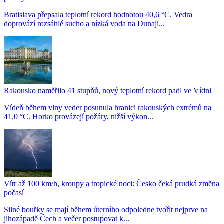
Bratislava přepsala teplotní rekord hodnotou 40,6 °C. Vedra
doprovází rozsáhlé sucho a nízká voda na Dunaji...
Rakousko naměřilo 41 stupňů, nový teplotní rekord padl ve Vídni
Vídeň během vlny veder posunula hranici rakouských extrémů na
41,0 °C. Horko provázejí požáry, nižší výkon...
Vítr až 100 km/h, kroupy a tropické noci: Česko čeká prudká změna
počasí
Silné bouřky se mají během úterního odpoledne tvořit nejprve na
jihozápadě Čech a večer postupovat k...