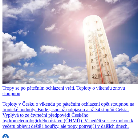
Tropy se po pátečním ochlazení vrátí. Teploty o víkendu znovu
stoupnou
Teploty v Česku o víkendu po pátečním ochlazení opět stoupnou na
tropické hodnoty. Bude jasno až polojasno a až 34 stupňů Celsia.
Vyplývá to ze čtvrteční předpovědi Českého
hydrometeorologického ústavu (ČHMÚ). V neděli se sice mohou k
večeru objevit deště i bouřky, ale tropy potrvají i v dalších dnech.