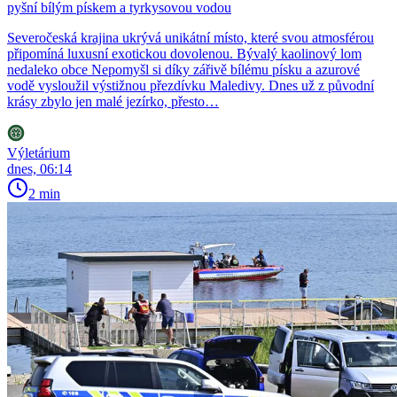
pyšní bílým pískem a tyrkysovou vodou
Severočeská krajina ukrývá unikátní místo, které svou atmosférou
připomíná luxusní exotickou dovolenou. Bývalý kaolinový lom
nedaleko obce Nepomyšl si díky zářivě bílému písku a azurové
vodě vysloužil výstižnou přezdívku Maledivy. Dnes už z původní
krásy zbylo jen malé jezírko, přesto…
Výletárium
dnes, 06:14
2 min