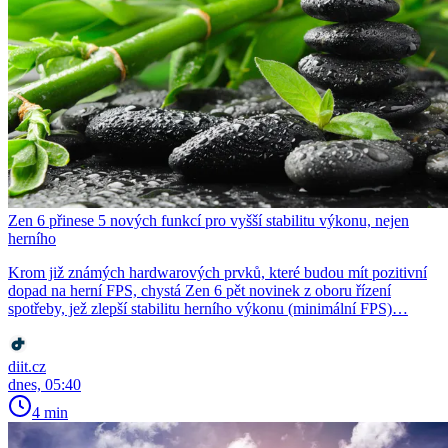
Zen 6 přinese 5 nových funkcí pro vyšší stabilitu výkonu, nejen
herního
Krom již známých hardwarových prvků, které budou mít pozitivní
dopad na herní FPS, chystá Zen 6 pět novinek z oboru řízení
spotřeby, jež zlepší stabilitu herního výkonu (minimální FPS)…
diit.cz
dnes, 05:40
4 min