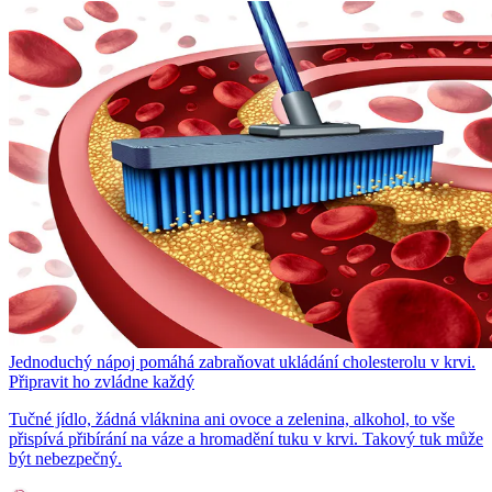
Jednoduchý nápoj pomáhá zabraňovat ukládání cholesterolu v krvi.
Připravit ho zvládne každý
Tučné jídlo, žádná vláknina ani ovoce a zelenina, alkohol, to vše
přispívá přibírání na váze a hromadění tuku v krvi. Takový tuk může
být nebezpečný.