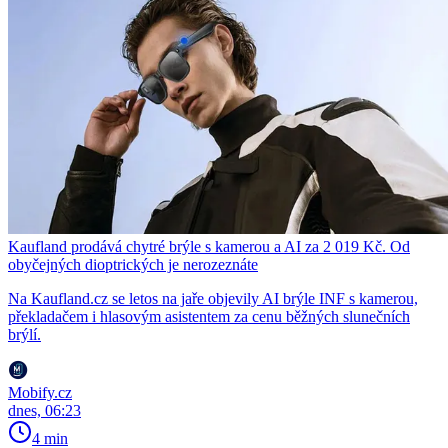
Kaufland prodává chytré brýle s kamerou a AI za 2 019 Kč. Od
obyčejných dioptrických je nerozeznáte
Na Kaufland.cz se letos na jaře objevily AI brýle INF s kamerou,
překladačem i hlasovým asistentem za cenu běžných slunečních
brýlí.
Mobify.cz
dnes, 06:23
4 min