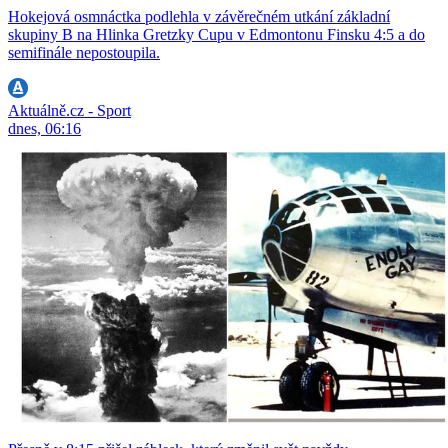
Hokejová osmnáctka podlehla v závěrečném utkání základní
skupiny B na Hlinka Gretzky Cupu v Edmontonu Finsku 4:5 a do
semifinále nepostoupila.
Aktuálně.cz - Sport
dnes, 06:16