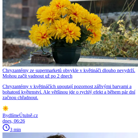
Chryzantémy ze supermarketů obvykle v květináči dlouho nevydrží.
Mohou začít vadnout už po 2 dnech
Chryzantémy v květináčích upoutají pozornost zářivými barvami a
bohatostí květenství. Ale většinou jde o rychlý efekt a během pár dní
začnou chřadnout.
BydlímeÚtulně.cz
dnes, 06:26
3 min