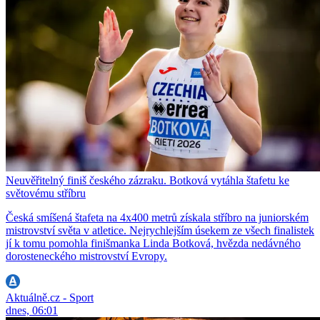
Neuvěřitelný finiš českého zázraku. Botková vytáhla štafetu ke
světovému stříbru
Česká smíšená štafeta na 4x400 metrů získala stříbro na juniorském
mistrovství světa v atletice. Nejrychlejším úsekem ze všech finalistek
jí k tomu pomohla finišmanka Linda Botková, hvězda nedávného
dorosteneckého mistrovství Evropy.
Aktuálně.cz - Sport
dnes, 06:01