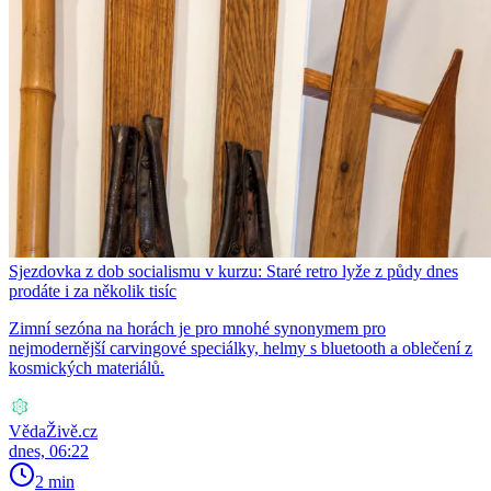
Sjezdovka z dob socialismu v kurzu: Staré retro lyže z půdy dnes
prodáte i za několik tisíc
Zimní sezóna na horách je pro mnohé synonymem pro
nejmodernější carvingové speciálky, helmy s bluetooth a oblečení z
kosmických materiálů.
VědaŽivě.cz
dnes, 06:22
2 min