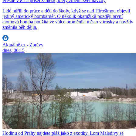
Přesně v 8:15 přišel záblesk, který změnil svět navždy
Lidé mířili do práce a děti do školy, když se nad Hirošimou objevil
jediný americký bombardér. O několik okamžiků později první
atomová bomba použitá ve válce proměnila město v trosky a navždy
změnila běh dějin.
Aktuálně.cz - Zprávy
dnes, 06:15
Hodinu od Prahy najdete pláž jako z exotiky. Lom Maledivy se