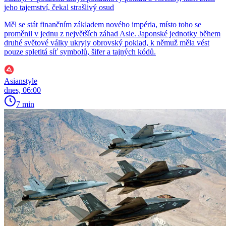
jeho tajemství, čekal strašlivý osud
Měl se stát finančním základem nového impéria, místo toho se
proměnil v jednu z největších záhad Asie. Japonské jednotky během
druhé světové války ukryly obrovský poklad, k němuž měla vést
pouze spletitá síť symbolů, šifer a tajných kódů.
Asianstyle
dnes, 06:00
7 min