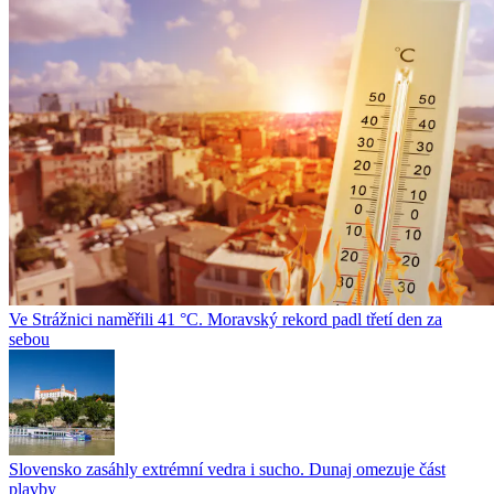
Ve Strážnici naměřili 41 °C. Moravský rekord padl třetí den za
sebou
Slovensko zasáhly extrémní vedra i sucho. Dunaj omezuje část
plavby