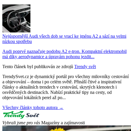
Nejúspornější Audi všech dob se vrací ke jménu A2 a sází na velmi
nízkou spotřebu
Audi poprvé naznačuje podobu A2 e-tron. Kompaktní elektromobil
má díky aerodynamice a úpravám pohonu jezdit...
Tento článek byl publikován ze zdrojů
Trendy svět
TrendySvet.cz je dynamický portál pro všechny milovníky cestování
a objevování – doma i po celém světě. Přináší čtivé a inspirativní
články o aktuálních trendech v cestování, skrytých klenotech i
osvědčených destinacích. Nabízí praktické tipy na cesty, od
objevování lokálních perel až po...
Všechny články tohoto autora →
Vybrali jsme pro vás
Magazíny a zajímavosti