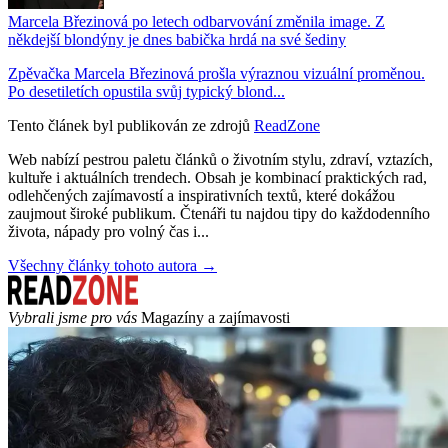
Marcela Březinová po letech odbarvování změnila image. Z
někdejší blondýny je dnes babička hrdá na své šediny
Zpěvačka Marcela Březinová prošla výraznou vizuální proměnou.
Po desetiletích opustila svůj typický blond...
Tento článek byl publikován ze zdrojů
ReadZone
Web nabízí pestrou paletu článků o životním stylu, zdraví, vztazích,
kultuře i aktuálních trendech. Obsah je kombinací praktických rad,
odlehčených zajímavostí a inspirativních textů, které dokážou
zaujmout široké publikum. Čtenáři tu najdou tipy do každodenního
života, nápady pro volný čas i...
Všechny články tohoto autora →
Vybrali jsme pro vás
Magazíny a zajímavosti