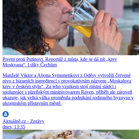
Pivem proti Putinovi. Reportáž z místa, kde se dá pít „krev
Moskvana“. I díky Čechům
Manželé Viktor a Aljona Symonenkovi z Oděsy vytvořili červené
pivo z bizarních ingrediencí s provokativním názvem „Moskalova
krev v českém stylu“. Za jeho vznikem stojí místní sládci i
spolupráce s plzeňským minipivovarem Raven, příběh ale zároveň
ukazuje, jak velká válka proměnila podnikání rodinného byznysu v
ukrajinském přístavním městě.
Aktuálně.cz - Zprávy
dnes, 13:35