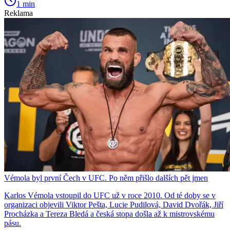
1 min
Reklama
Vémola byl první Čech v UFC. Po něm přišlo dalších pět jmen
Karlos Vémola vstoupil do UFC už v roce 2010. Od té doby se v
organizaci objevili Viktor Pešta, Lucie Pudilová, David Dvořák, Jiří
Procházka a Tereza Bledá a česká stopa došla až k mistrovskému
pásu.