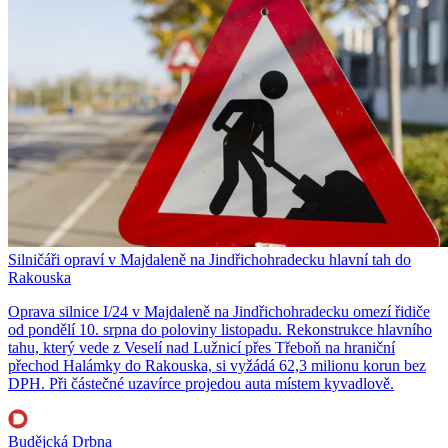
Silničáři opraví v Majdaleně na Jindřichohradecku hlavní tah do
Rakouska
Oprava silnice I/24 v Majdaleně na Jindřichohradecku omezí řidiče
od pondělí 10. srpna do poloviny listopadu. Rekonstrukce hlavního
tahu, který vede z Veselí nad Lužnicí přes Třeboň na hraniční
přechod Halámky do Rakouska, si vyžádá 62,3 milionu korun bez
DPH. Při částečné uzavírce projedou auta místem kyvadlově.
Budějcká Drbna