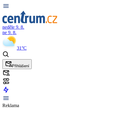
neděle 9. 8.
ne 9. 8.
31°C
Přihlášení
Reklama