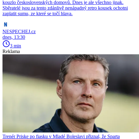
kouzlo československých domovů. Dnes je ale všechno jinak.
Sběratelé jsou za tento zdánlivě nenápadný retro kousek ochotni
zaplatit sumu, ze které se točí hlava.
NESPECHEJ.cz
dnes, 13:30
3 min
Reklama
Trenér Priske po fiasku v Mladé Boleslavi přiznal, že Sparta