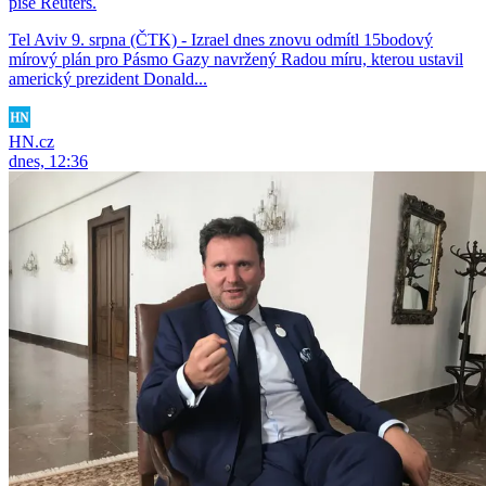
píše Reuters.
Tel Aviv 9. srpna (ČTK) - Izrael dnes znovu odmítl 15bodový
mírový plán pro Pásmo Gazy navržený Radou míru, kterou ustavil
americký prezident Donald...
HN.cz
dnes, 12:36