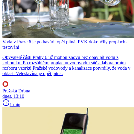
Voda v Praze 6 je po havárii opět pitná. PVK dokončily proplach a
testování
Obyvatelé části Prahy 6 už mohou znovu bez obav pít vodu z
kohoutku. Po rozsáhlém proplachu vodovodní sítě a laboratorním
rozboru vzorků Pražské vodovody a kanalizace potvrdily, že voda v
oblasti Veleslavína je opět pitná.
Pražská Drbna
dnes, 13:10
1 min