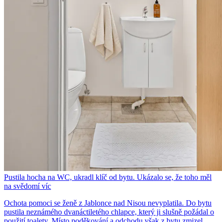
Pustila hocha na WC, ukradl klíč od bytu. Ukázalo se, že toho měl
na svědomí víc
Ochota pomoci se ženě z Jablonce nad Nisou nevyplatila. Do bytu
pustila neznámého dvanáctiletého chlapce, který ji slušně požádal o
použití toalety. Místo poděkování a odchodu však z bytu zmizel