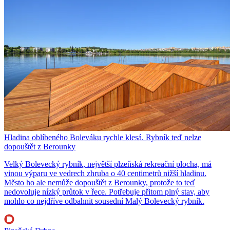
Hladina oblíbeného Boleváku rychle klesá. Rybník teď nelze
dopouštět z Berounky
Velký Bolevecký rybník, největší plzeňská rekreační plocha, má
vinou výparu ve vedrech zhruba o 40 centimetrů nižší hladinu.
Město ho ale nemůže dopouštět z Berounky, protože to teď
nedovoluje nízký průtok v řece. Potřebuje přitom plný stav, aby
mohlo co nejdříve odbahnit sousední Malý Bolevecký rybník.