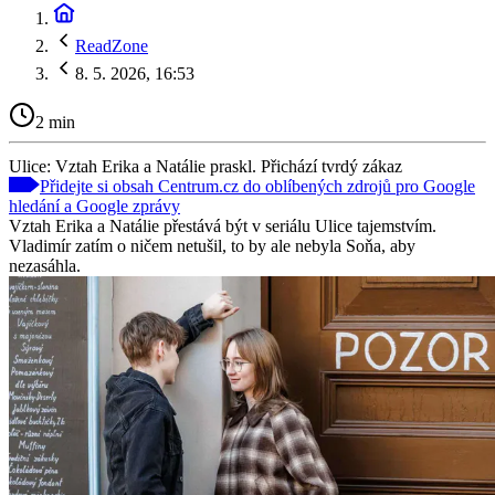
ReadZone
8. 5. 2026, 16:53
2 min
Ulice: Vztah Erika a Natálie praskl. Přichází tvrdý zákaz
Přidejte si obsah Centrum.cz do oblíbených zdrojů pro Google
hledání a Google zprávy
Vztah Erika a Natálie přestává být v seriálu Ulice tajemstvím.
Vladimír zatím o ničem netušil, to by ale nebyla Soňa, aby
nezasáhla.