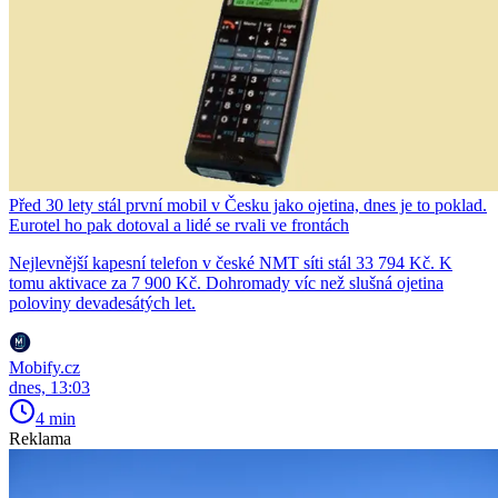
Před 30 lety stál první mobil v Česku jako ojetina, dnes je to poklad.
Eurotel ho pak dotoval a lidé se rvali ve frontách
Nejlevnější kapesní telefon v české NMT síti stál 33 794 Kč. K
tomu aktivace za 7 900 Kč. Dohromady víc než slušná ojetina
poloviny devadesátých let.
Mobify.cz
dnes, 13:03
4 min
Reklama