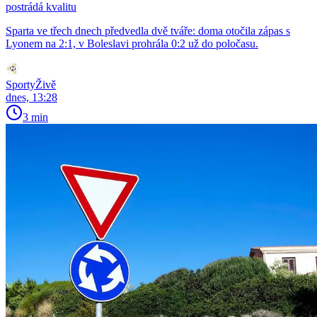
postrádá kvalitu
Sparta ve třech dnech předvedla dvě tváře: doma otočila zápas s
Lyonem na 2:1, v Boleslavi prohrála 0:2 už do poločasu.
SportyŽivě
dnes, 13:28
3 min