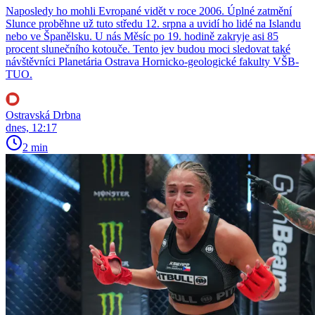
Naposledy ho mohli Evropané vidět v roce 2006. Úplné zatmění
Slunce proběhne už tuto středu 12. srpna a uvidí ho lidé na Islandu
nebo ve Španělsku. U nás Měsíc po 19. hodině zakryje asi 85
procent slunečního kotouče. Tento jev budou moci sledovat také
návštěvníci Planetária Ostrava Hornicko-geologické fakulty VŠB-
TUO.
Ostravská Drbna
dnes, 12:17
2 min