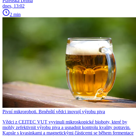
Plzeňská Drbna
dnes, 13:02
2 min
Pivní mikroroboti. Brněnští vědci inovují výrobu piva
Vědci z CEITEC VUT vyvinuli mikroskopické bioboty, které by
mohly zefektivnit výrobu piva a usnadnit kontrolu kvality potravin.
Kapsle s kvasinkami a magnetickými částicemi se během fermentace