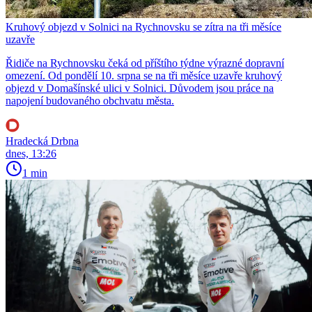
Kruhový objezd v Solnici na Rychnovsku se zítra na tři měsíce
uzavře
Řidiče na Rychnovsku čeká od příštího týdne výrazné dopravní
omezení. Od pondělí 10. srpna se na tři měsíce uzavře kruhový
objezd v Domašínské ulici v Solnici. Důvodem jsou práce na
napojení budovaného obchvatu města.
Hradecká Drbna
dnes, 13:26
1 min