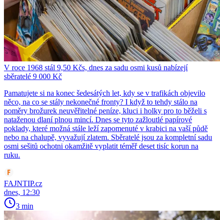
V roce 1968 stál 9,50 Kčs, dnes za sadu osmi kusů nabízejí
sběratelé 9 000 Kč
Pamatujete si na konec šedesátých let, kdy se v trafikách objevilo
něco, na co se stály nekonečné fronty? I když to tehdy stálo na
poměry brožurek neuvěřitelné peníze, kluci i holky pro to běželi s
nataženou dlaní plnou mincí. Dnes se tyto zažloutlé papírové
poklady, které možná stále leží zapomenuté v krabici na vaší půdě
nebo na chalupě, vyvažují zlatem. Sběratelé jsou za kompletní sadu
osmi sešitů ochotni okamžitě vyplatit téměř deset tisíc korun na
ruku.
FAJNTIP.cz
dnes, 12:30
3 min