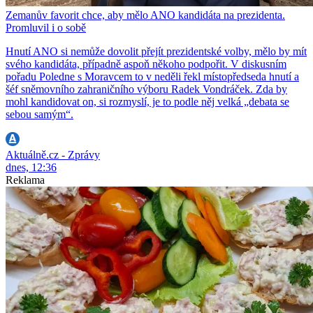
Zemanův favorit chce, aby mělo ANO kandidáta na prezidenta.
Promluvil i o sobě
Hnutí ANO si nemůže dovolit přejít prezidentské volby, mělo by mít
svého kandidáta, případně aspoň někoho podpořit. V diskusním
pořadu Poledne s Moravcem to v neděli řekl místopředseda hnutí a
šéf sněmovního zahraničního výboru Radek Vondráček. Zda by
mohl kandidovat on, si rozmyslí, je to podle něj velká „debata se
sebou samým“.
Aktuálně.cz - Zprávy
dnes, 12:36
Reklama