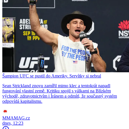
Šampion UFC se pustil do Ameriky. Servítky si nebral
Sean Strickland znovu zamířil mimo klec a tentokrát napadl
fungování vlastní země. Kritiku spojil s válkami na Blízkém
východě, zdravotnictvím i Íránem a odmítl, že současný systém
odpovídá kapitalismu.
MMAMAG.cz
dnes, 12:23