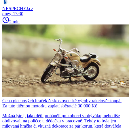
NESPECHEJ.cz
dnes, 13:30
2 min
Cena plechových hraček československé výroby raketově stoupá.
Za tuto titěrnou motorku zaplatí sběratelé 30 000 Kč
Možná jste ji jako děti proháněli po koberci v obýváku, nebo tiše
obdivovali na poličce u dědečka v pracovně. Tehdy to byla jen
milovaná hračka či vkusná dekorace za pár korun, která dotvářela