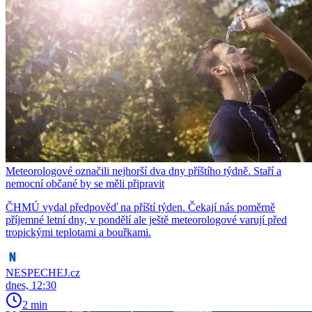
Meteorologové označili nejhorší dva dny příštího týdně. Staří a
nemocní občané by se měli připravit
ČHMÚ vydal předpověď na příští týden. Čekají nás poměrně
příjemné letní dny, v pondělí ale ještě meteorologové varují před
tropickými teplotami a bouřkami.
NESPECHEJ.cz
dnes, 12:30
2 min