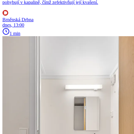
pohybují v kapalině, čímž zefektivňují její kvašení.
Brněnská Drbna
dnes, 13:00
1 min