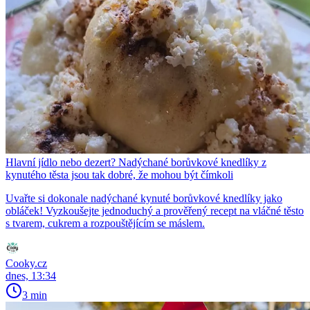
Hlavní jídlo nebo dezert? Nadýchané borůvkové knedlíky z
kynutého těsta jsou tak dobré, že mohou být čímkoli
Uvařte si dokonale nadýchané kynuté borůvkové knedlíky jako
obláček! Vyzkoušejte jednoduchý a prověřený recept na vláčné těsto
s tvarem, cukrem a rozpouštějícím se máslem.
Cooky.cz
dnes, 13:34
3 min