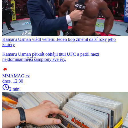
Kamaru Usman vládl velteru. Jeden kop změnil další roky jeho
kariéry
Kamaru Usman pětkrát obhájil titul UFC a patřil mezi
nejdominantnější šampiony své éry.
MMAMAG.cz
dnes, 12:30
2 min