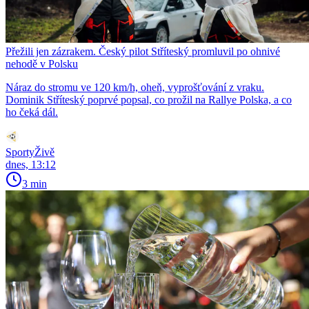
Přežili jen zázrakem. Český pilot Stříteský promluvil po ohnivé
nehodě v Polsku
Náraz do stromu ve 120 km/h, oheň, vyprošťování z vraku.
Dominik Stříteský poprvé popsal, co prožil na Rallye Polska, a co
ho čeká dál.
SportyŽivě
dnes, 13:12
3 min