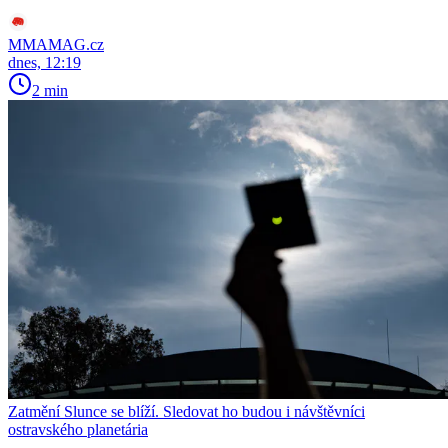
MMAMAG.cz
dnes, 12:19
2 min
Zatmění Slunce se blíží. Sledovat ho budou i návštěvníci
ostravského planetária