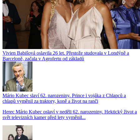
Vivien Babišová oslavila 26 let. Přestože studovala v Londýně a
Barceloně, začala v Agrofertu od základů
Mário Kubec slaví 62. narozeniny. Prince i vojáka z Chlapců a
chlapů vyměnil za traktory, koně a život na ranči
Herec Mário Kubec oslaví v neděli 62. narozeniny. Hektický život a
svět televizních kamer před lety vyměnil...