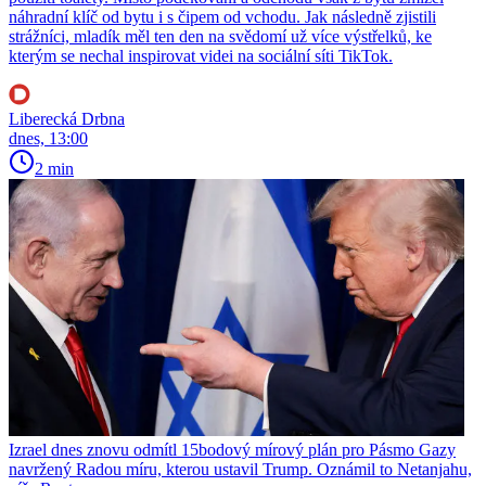
náhradní klíč od bytu i s čipem od vchodu. Jak následně zjistili
strážníci, mladík měl ten den na svědomí už více výstřelků, ke
kterým se nechal inspirovat videi na sociální síti TikTok.
Liberecká Drbna
dnes, 13:00
2 min
Izrael dnes znovu odmítl 15bodový mírový plán pro Pásmo Gazy
navržený Radou míru, kterou ustavil Trump. Oznámil to Netanjahu,