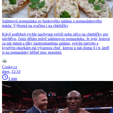
Salámová pomazánka ze šunkového salámu a pomazánkového
másla: Výborná na svačinu i na chlebíčky
Když potřebuji rychle nachystat večeři nebo něco na chlebíčky pro
návštěvu, často dělám právě salámovou pomazánku. Je sytá, hotová
za pár minut a díky nastrouhanému salámu, vejcím natvrdo a
kyselým okurkám má výraznou chuť, kterou u nás doma jí i ti, kteří
si na pomazánky běžně moc nepotrpí.
Cooky.cz
dnes, 12:33
3 min