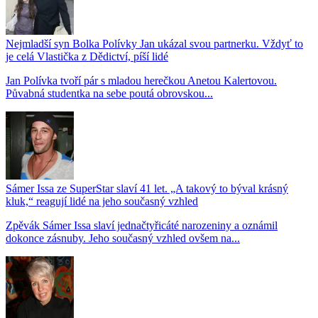
Nejmladší syn Bolka Polívky Jan ukázal svou partnerku. Vždyť to
je celá Vlastička z Dědictví, píší lidé
Jan Polívka tvoří pár s mladou herečkou Anetou Kalertovou.
Půvabná studentka na sebe poutá obrovskou...
Sámer Issa ze SuperStar slaví 41 let. „A takový to býval krásný
kluk,“ reagují lidé na jeho současný vzhled
Zpěvák Sámer Issa slaví jednačtyřicáté narozeniny a oznámil
dokonce zásnuby. Jeho současný vzhled ovšem na...