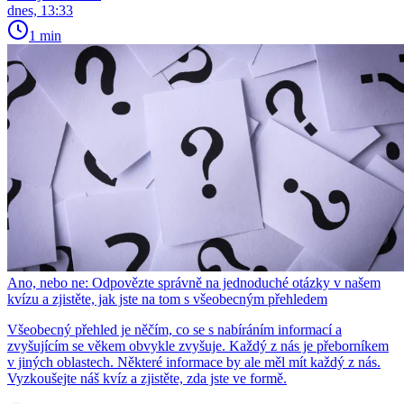
dnes, 13:33
1 min
Ano, nebo ne: Odpovězte správně na jednoduché otázky v našem
kvízu a zjistěte, jak jste na tom s všeobecným přehledem
Všeobecný přehled je něčím, co se s nabíráním informací a
zvyšujícím se věkem obvykle zvyšuje. Každý z nás je přeborníkem
v jiných oblastech. Některé informace by ale měl mít každý z nás.
Vyzkoušejte náš kvíz a zjistěte, zda jste ve formě.