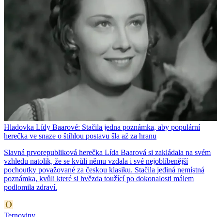
Hladovka Lídy Baarové: Stačila jedna poznámka, aby populární
herečka ve snaze o štíhlou postavu šla až za hranu
Slavná prvorepubliková herečka Lída Baarová si zakládala na svém
vzhledu natolik, že se kvůli němu vzdala i své nejoblíbenější
pochoutky považované za českou klasiku. Stačila jediná nemístná
poznámka, kvůli které si hvězda toužící po dokonalosti málem
podlomila zdraví.
Ternoviny