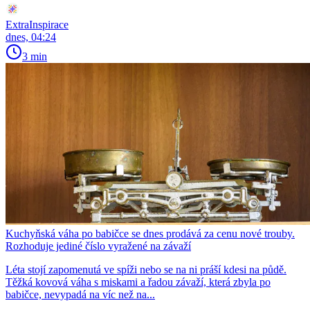
ExtraInspirace
dnes, 04:24
3 min
Kuchyňská váha po babičce se dnes prodává za cenu nové trouby.
Rozhoduje jediné číslo vyražené na závaží
Léta stojí zapomenutá ve spíži nebo se na ni práší kdesi na půdě.
Těžká kovová váha s miskami a řadou závaží, která zbyla po
babičce, nevypadá na víc než na...