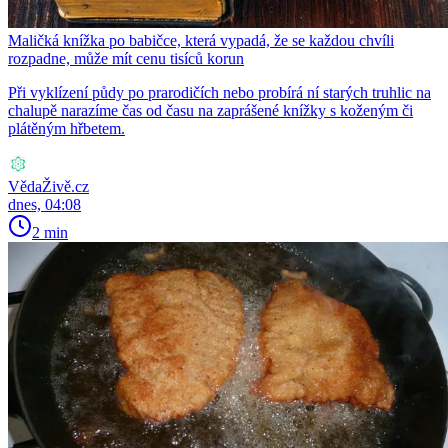
Maličká knížka po babičce, která vypadá, že se každou chvíli
rozpadne, může mít cenu tisíců korun
Při vyklízení půdy po prarodičích nebo probírá ní starých truhlic na
chalupě narazíme čas od času na zaprášené knížky s koženým či
plátěným hřbetem.
VědaŽivě.cz
dnes, 04:08
2 min