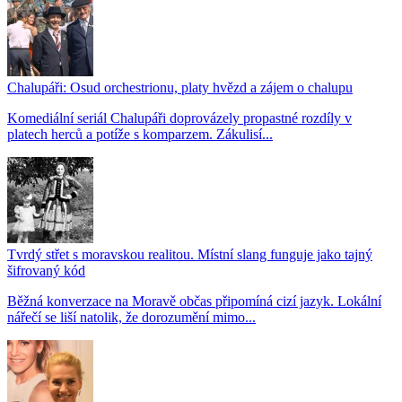
Chalupáři: Osud orchestrionu, platy hvězd a zájem o chalupu
Komediální seriál Chalupáři doprovázely propastné rozdíly v
platech herců a potíže s komparzem. Zákulisí...
Tvrdý střet s moravskou realitou. Místní slang funguje jako tajný
šifrovaný kód
Běžná konverzace na Moravě občas připomíná cizí jazyk. Lokální
nářečí se liší natolik, že dorozumění mimo...