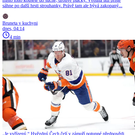
místo toho koušete do suché, drolivé placky. Většina lidí příště
sáhne po další hrsti strouhanky. Právě tam ale bývá zakopaný...
Bruneta v kuchyni
dnes, 04:14
4 min
„Je vyřízený.“ Hvězdný Čech čelí v zámoří potupné předpovědi