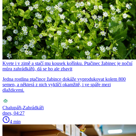
Kvete i v zimě a stačí mu kousek kořínku. Ptačinec žabinec je noční
můra zahrádkářů, dá se ho ale zbavit
Jedna rostlina ptačince žabince dokáže vyprodukovat kolem 800
semen, a některá z nich vyklíčí okamžitě, i ve spáře mezi
dlaždicemi.
Chalupáři-Zahrádkáři
dnes, 04:27
4 min