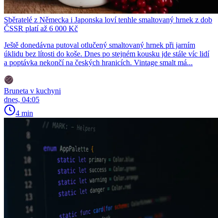
Sběratelé z Německa i Japonska loví tenhle smaltovaný hrnek z dob
ČSSR platí až 6 000 Kč
Ještě donedávna putoval otlučený smaltovaný hrnek při jarním
úklidu bez lítosti do koše. Dnes po stejném kousku jde stále víc lidí
a poptávka nekončí na českých hranicích. Vintage smalt má...
Bruneta v kuchyni
dnes, 04:05
4 min