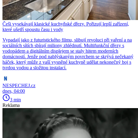
Češi vysekávají klasické kuchyňské dřezy. Pořizují lepší zařízení,
které ušetří spoustu času i vody
Vypadají jako z futuristického filmu, slibují revoluci při vaření a na
sociálních sítích sbírají miliony zhlédnutí. Multifunkční dřezy s
vodopádem a digitálním displejem se staly hitem moderních
domácností. Jenže pod nablýskaným povrchem se skrývá nečekaný
háček, který může z vaší vysněné kuchyně udělat nekonečný boj s
tvrdou vodou a složitou instalací.
NESPECHEJ.cz
dnes, 04:00
3 min
Reklama