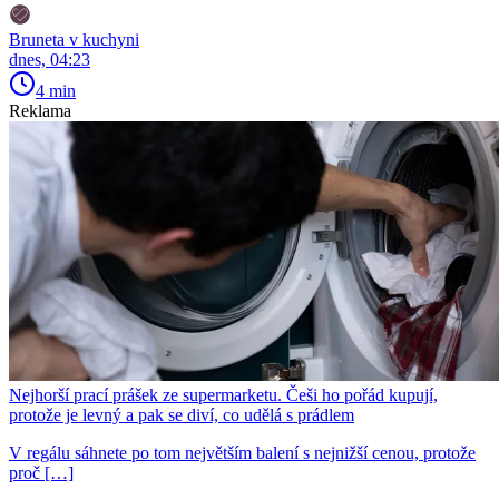
Bruneta v kuchyni
dnes, 04:23
4 min
Reklama
Nejhorší prací prášek ze supermarketu. Češi ho pořád kupují,
protože je levný a pak se diví, co udělá s prádlem
V regálu sáhnete po tom největším balení s nejnižší cenou, protože
proč […]