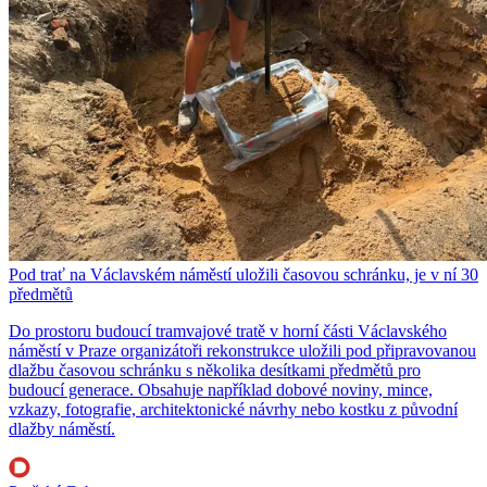
Pod trať na Václavském náměstí uložili časovou schránku, je v ní 30
předmětů
Do prostoru budoucí tramvajové tratě v horní části Václavského
náměstí v Praze organizátoři rekonstrukce uložili pod připravovanou
dlažbu časovou schránku s několika desítkami předmětů pro
budoucí generace. Obsahuje například dobové noviny, mince,
vzkazy, fotografie, architektonické návrhy nebo kostku z původní
dlažby náměstí.