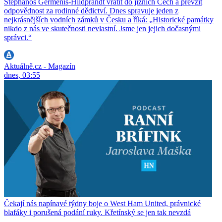
Stephanos Germenis-Hildprandt vrátit do jižních Čech a převzít
odpovědnost za rodinné dědictví. Dnes spravuje jeden z
nejkrásnějších vodních zámků v Česku a říká: „Historické památky
nikdo z nás ve skutečnosti nevlastní. Jsme jen jejich dočasnými
správci.“
Aktuálně.cz - Magazín
dnes, 03:55
Čekají nás napínavé týdny boje o West Ham United, právnické
blafáky i porušená podání ruky. Křetínský se jen tak nevzdá