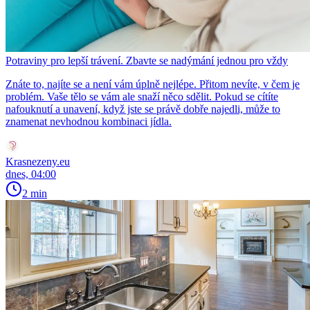
Potraviny pro lepší trávení. Zbavte se nadýmání jednou pro vždy
Znáte to, najíte se a není vám úplně nejlépe. Přitom nevíte, v čem je
problém. Vaše tělo se vám ale snaží něco sdělit. Pokud se cítíte
nafouknutí a unavení, když jste se právě dobře najedli, může to
znamenat nevhodnou kombinaci jídla.
Krasnezeny.eu
dnes, 04:00
2 min