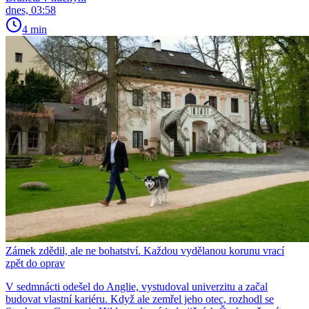
dnes, 03:58
4 min
Zámek zdědil, ale ne bohatství. Každou vydělanou korunu vrací
zpět do oprav
V sedmnácti odešel do Anglie, vystudoval univerzitu a začal
budovat vlastní kariéru. Když ale zemřel jeho otec, rozhodl se