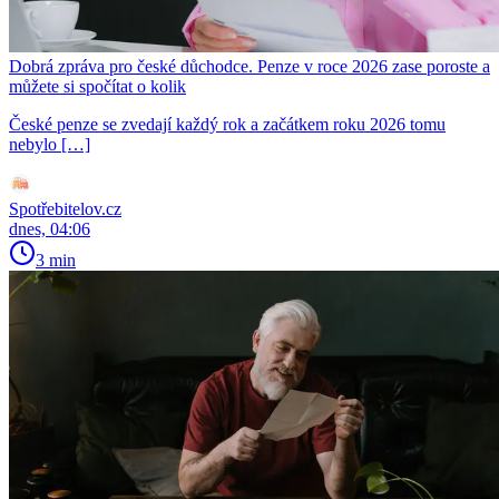
Dobrá zpráva pro české důchodce. Penze v roce 2026 zase poroste a
můžete si spočítat o kolik
České penze se zvedají každý rok a začátkem roku 2026 tomu
nebylo […]
Spotřebitelov.cz
dnes, 04:06
3 min