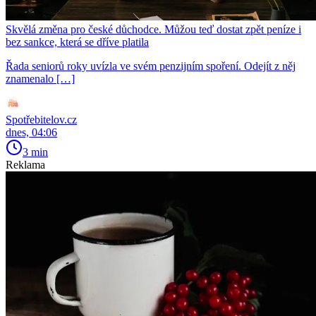
Skvělá změna pro české důchodce. Můžou teď dostat zpět peníze i
bez sankce, která se dříve platila
Řada seniorů roky uvízla ve svém penzijním spoření. Odejít z něj
znamenalo […]
Spotřebitelov.cz
dnes, 04:06
3 min
Reklama