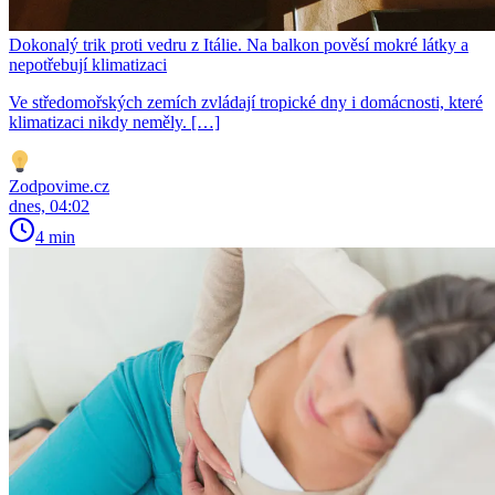
Dokonalý trik proti vedru z Itálie. Na balkon pověsí mokré látky a
nepotřebují klimatizaci
Ve středomořských zemích zvládají tropické dny i domácnosti, které
klimatizaci nikdy neměly. […]
Zodpovime.cz
dnes, 04:02
4 min