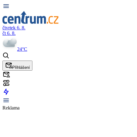
čtvrtek 6. 8.
čt 6. 8.
24°C
Přihlášení
Reklama