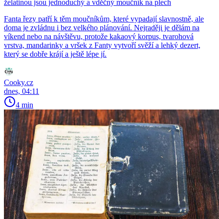
želatinou jsou jednoduchý a vděčný moučník na plech
Fanta řezy patří k těm moučníkům, které vypadají slavnostně, ale
doma je zvládnu i bez velkého plánování. Nejraději je dělám na
víkend nebo na návštěvu, protože kakaový korpus, tvarohová
vrstva, mandarinky a vršek z Fanty vytvoří svěží a lehký dezert,
který se dobře krájí a ještě lépe jí.
Cooky.cz
dnes, 04:11
4 min