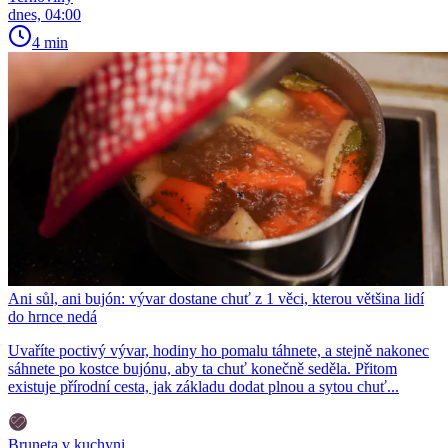
dnes, 04:00
4 min
Ani sůl, ani bujón: vývar dostane chuť z 1 věci, kterou většina lidí
do hrnce nedá
Uvaříte poctivý vývar, hodiny ho pomalu táhnete, a stejně nakonec
sáhnete po kostce bujónu, aby ta chuť konečně seděla. Přitom
existuje přírodní cesta, jak základu dodat plnou a sytou chuť...
Bruneta v kuchyni