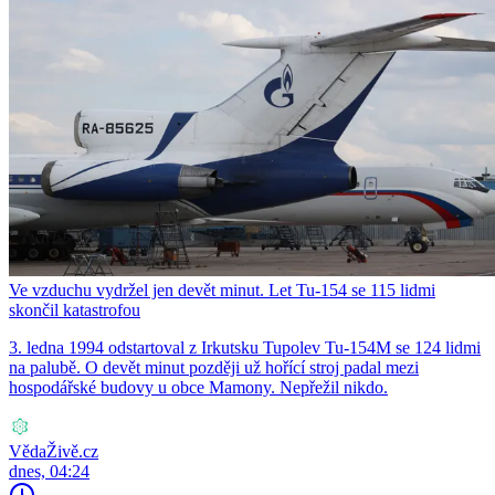
Ve vzduchu vydržel jen devět minut. Let Tu-154 se 115 lidmi
skončil katastrofou
3. ledna 1994 odstartoval z Irkutsku Tupolev Tu-154M se 124 lidmi
na palubě. O devět minut později už hořící stroj padal mezi
hospodářské budovy u obce Mamony. Nepřežil nikdo.
VědaŽivě.cz
dnes, 04:24