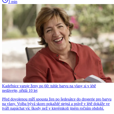
3 min
Kadeřnice varuje ženy po 60: tuhle barvu na vlasy si v létě
nedávejte, přidá 10 let
Před dovolenou míří spousta žen po šedesátce do drogerie pro barvu
na vlasy. Volba bývá skoro pokaždé stejná a právě v létě dokáže ve
tváři napáchat víc škody než v kterémkoli jiném ročním období.