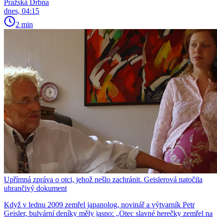
Pražská Drbna
dnes, 04:15
2 min
Upřímná zpráva o otci, jehož nešlo zachránit. Geislerová natočila
uhrančivý dokument
Když v lednu 2009 zemřel japanolog, novinář a výtvarník Petr
Geisler, bulvární deníky měly jasno: „Otec slavné herečky zemřel na