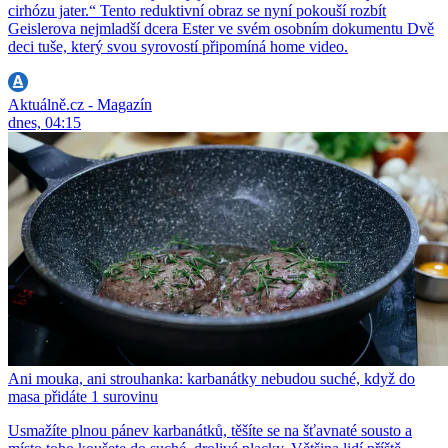
cirhózu jater.“ Tento reduktivní obraz se nyní pokouší rozbít
Geislerova nejmladší dcera Ester ve svém osobním dokumentu Dvě
deci tuše, který svou syrovostí připomíná home video.
Aktuálně.cz - Magazín
dnes, 04:15
Ani mouka, ani strouhanka: karbanátky nebudou suché, když do
masa přidáte 1 surovinu
Usmažíte plnou pánev karbanátků, těšíte se na šťavnaté sousto a