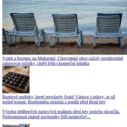
Vztek a bezmoc na Makarské. Chorvatské obce začaly nemilosrdně
zabavovat ručníky, chtějí řešit i komerční lehátka
Rumové pralinky, které provázely české Vánoce i oslavy, se už
nedají koupit. Bonboniéra zmizela z regálů před třemi lety
Výroba oblíbených rumových pralinek před lety potichu skončila.
Nedostupnost známé pochoutky řeší nenáročný...