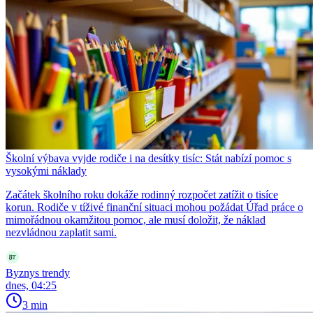
Školní výbava vyjde rodiče i na desítky tisíc: Stát nabízí pomoc s
vysokými náklady
Začátek školního roku dokáže rodinný rozpočet zatížit o tisíce
korun. Rodiče v tíživé finanční situaci mohou požádat Úřad práce o
mimořádnou okamžitou pomoc, ale musí doložit, že náklad
nezvládnou zaplatit sami.
Byznys trendy
dnes, 04:25
3 min