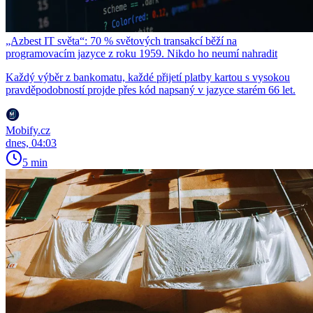
„Azbest IT světa“: 70 % světových transakcí běží na
programovacím jazyce z roku 1959. Nikdo ho neumí nahradit
Každý výběr z bankomatu, každé přijetí platby kartou s vysokou
pravděpodobností projde přes kód napsaný v jazyce starém 66 let.
Mobify.cz
dnes, 04:03
5 min