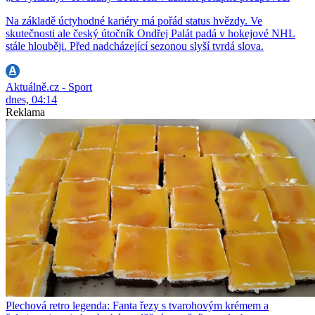
Na základě úctyhodné kariéry má pořád status hvězdy. Ve
skutečnosti ale český útočník Ondřej Palát padá v hokejové NHL
stále hlouběji. Před nadcházející sezonou slyší tvrdá slova.
Aktuálně.cz - Sport
dnes, 04:14
Reklama
Plechová retro legenda: Fanta řezy s tvarohovým krémem a