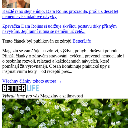
Každé ráno stejné jídlo. Dara Rolins prozradila, proč už deset let
nemění své snídaňové návyky
Zpěvačka Dara Rolins si udržuje skvělou postavu díky přísným
návykům. Její ranní rutina se nemění už celé...
Tento článek byl publikován ze zdrojů
BetterLife
Magazín se zaměřuje na zdraví, výživu, pohyb i duševní pohodu.
Přináší články o zdravém stravování, cvičení, prevenci nemocí, ale i
o osobním rozvoji, relaxaci a každodenních návycích, které
pomáhají žít vyrovnaněji. Obsah kombinuje praktické tipy s
inspirativními texty – od receptů přes...
Všechny články tohoto autora →
Vybrali jsme pro vás
Magazíny a zajímavosti