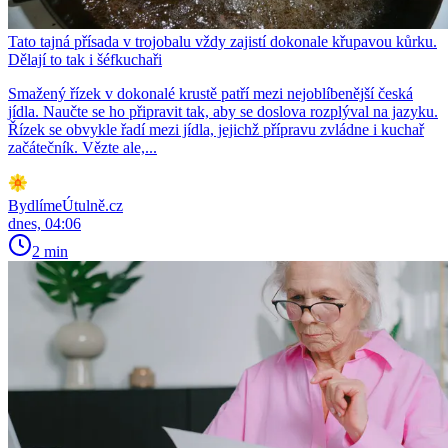
Tato tajná přísada v trojobalu vždy zajistí dokonale křupavou kůrku.
Dělají to tak i šéfkuchaři
Smažený řízek v dokonalé krustě patří mezi nejoblíbenější česká
jídla. Naučte se ho připravit tak, aby se doslova rozplýval na jazyku.
Řízek se obvykle řadí mezi jídla, jejichž přípravu zvládne i kuchař
začátečník. Vězte ale,...
BydlímeÚtulně.cz
dnes, 04:06
2 min