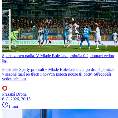
Sparta znovu padla. V Mladé Boleslavi prohrála 0:2, domácí vedou
ligu
Fotbalisté Sparty prohráli v Mladé Boleslavi 0:2 a po druhé porážce
v sezoně mají po třech ligových kolech pouze tři body. Středočeši
vedou tabulku.
Pražská Drbna
8. 8. 2026, 20:15
1 min