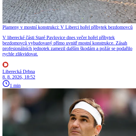
Plameny v mostní konstrukci: V Liberci hořel příbytek bezdomovců
V liberecké části Staré Pavlovice dnes večer hořel příbytek
bezdomovců vybudovaný přímo uvnitř mostní konstrukce. Zásah
profesionálních jednotek zamezil dalším škodám a požár se podařilo
rychle zlikvidovat.
Liberecká Drbna
8. 8. 2026, 18:52
1 min