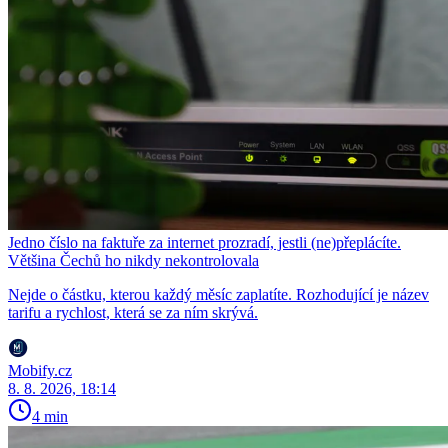
Jedno číslo na faktuře za internet prozradí, jestli (ne)přeplácíte.
Většina Čechů ho nikdy nekontrolovala
Nejde o částku, kterou každý měsíc zaplatíte. Rozhodující je název
tarifu a rychlost, která se za ním skrývá.
Mobify.cz
8. 8. 2026, 18:14
4 min