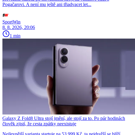
Pogačarovi. A není mu ještě ani třiadvacet let...
SportWin
8. 8. 2026, 20:06
1 min
Galaxy Z Fold8 Ultra stojí jmění, ale stojí za to. Po pár hodinách
člověk zjistí, že cesta zpátky neexistuje
Nejlevnější varianta startuje na 53 999 Kč, ta nejdražší se blíží