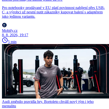
Pro notebooky prodávané v EU platí povinnost nabíjení přes USB-
C, a výrobci už nesmí nutit zákazníky kupovat balení s adaptérem
jako jedinou variantu.
Mobify.cz
8. 8. 2026, 19:17
5 min
Audi změnilo pravidla hry. Bortoleto chválí nový tým i jeho
mentalitu