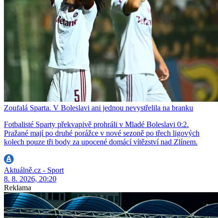
Zoufalá Sparta. V Boleslavi ani jednou nevystřelila na branku
Fotbalisté Sparty překvapivě prohráli v Mladé Boleslavi 0:2.
Pražané mají po druhé porážce v nové sezoně po třech ligových
kolech pouze tři body za upocené domácí vítězství nad Zlínem.
Aktuálně.cz - Sport
8. 8. 2026, 20:20
Reklama