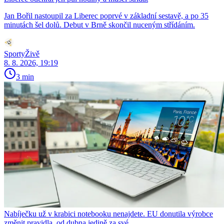
Jan Bořil nastoupil za Liberec poprvé v základní sestavě, a po 35
minutách šel dolů. Debut v Brně skončil nuceným střídáním.
SportyŽivě
8. 8. 2026, 19:19
3 min
Nabíječku už v krabici notebooku nenajdete. EU donutila výrobce
změnit pravidla, od dubna jedině za své