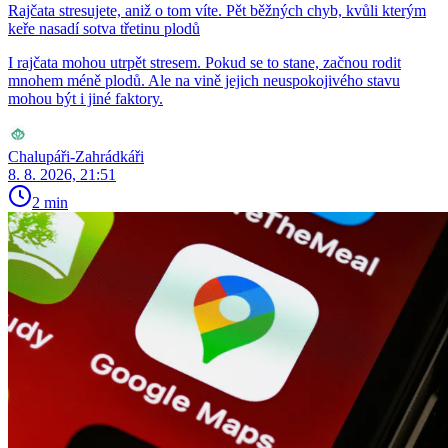
Rajčata stresujete, aniž o tom víte. Pět běžných chyb, kvůli kterým
keře nasadí sotva třetinu plodů
I rajčata mohou utrpět stresem. Pokud se to stane, začnou rodit
mnohem méně plodů. Ale na vině jejich neuspokojivého stavu
mohou být i jiné faktory.
Chalupáři-Zahrádkáři
8. 8. 2026, 21:51
2 min