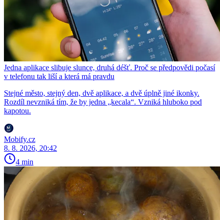
Jedna aplikace slibuje slunce, druhá déšť. Proč se předpovědi počasí
v telefonu tak liší a která má pravdu
Stejné město, stejný den, dvě aplikace, a dvě úplně jiné ikonky.
Rozdíl nevzniká tím, že by jedna „kecala“. Vzniká hluboko pod
kapotou.
Mobify.cz
8. 8. 2026, 20:42
4 min