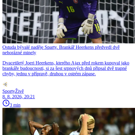
Ostuda bývalé naděje Sparty. Brankář Heerkens předvedl dvě
nehorázné minely
Dvacetiletý Joeri Heerkens, kterého Ajax před rokem kupoval jako
brankáře budoucnosti, si za šest srpnových dnů připsal dvě trapné
chyby, jednu v přípravě, druhou v ostrém zápase.
SportyŽivě
8. 8. 2026, 20:21
3 min