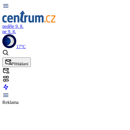
neděle 9. 8.
ne 9. 8.
17°C
Přihlášení
Reklama