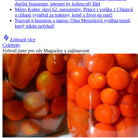
dnešní Instagram, internet by kolem něj šílel
Mário Kubec slaví 62. narozeniny. Prince i vojáka z Chlapců
a chlapů vyměnil za traktory, koně a život na ranči
Nazvali ji hnusnou a starou: Olga Menzelová vytáhla trumf,
který nikdo nečekal!
Zobrazit více
Celebrity
Vybrali jsme pro vás
Magazíny a zajímavosti