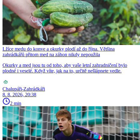
Lžíce medu do konve a okurky plodí až do října. Většina
zahrádkářů přitom med na záhon nikdy nepoužila
Okurky a med jsou tu od toho, aby vaše letní zahradničení bylo
plodné i veselé. Když víte, jak na to, určitě nešlápnete vedle.
Chalupáři-Zahrádkáři
8. 8. 2026, 20:38
2 min