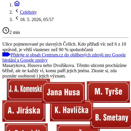
Celebrity
18. 5. 2026, 05:57
2 min
Ulice pojmenované po slavných Češích. Kdo přiřadí víc než 6 z 10
správně, je větší vlastenec než 90 % spoluobčanů
Přidejte si obsah Centrum.cz do oblíbených zdrojů pro Google
hledání a Google zprávy
Masarykova, Husova nebo Dvořákova. Těmito ulicemi procházíme
běžně, ale ne každý ví, komu patří jejich jména. Zkuste si, zda
poznáte osobnosti i jejich význam.