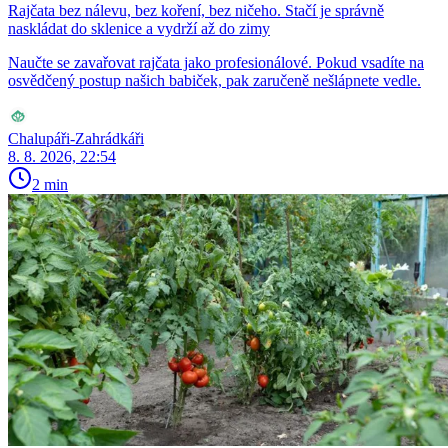
Rajčata bez nálevu, bez koření, bez ničeho. Stačí je správně
naskládat do sklenice a vydrží až do zimy
Naučte se zavařovat rajčata jako profesionálové. Pokud vsadíte na
osvědčený postup našich babiček, pak zaručeně nešlápnete vedle.
Chalupáři-Zahrádkáři
8. 8. 2026, 22:54
2 min