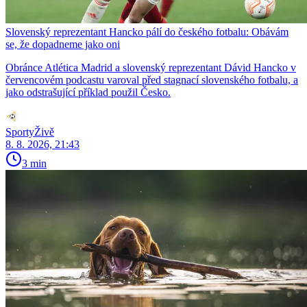
Slovenský reprezentant Hancko pálí do českého fotbalu: Obávám
se, že dopadneme jako oni
Obránce Atlética Madrid a slovenský reprezentant Dávid Hancko v
červencovém podcastu varoval před stagnací slovenského fotbalu, a
jako odstrašující příklad použil Česko.
SportyŽivě
8. 8. 2026, 21:43
3 min