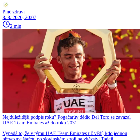
Plné zdraví
8. 8. 2026, 20:07
2 min
Nejdůležitější podpis roku? Pogačarův dědic Del Toro se zavázal
UAE Team Emirates až do roku 2031
Vypadá to, že v týmu UAE Team Emirates už vědí, kdo jednou
převezme štafetu po slovinském stroji na vítězství Tadeji