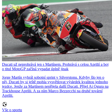
Ducati už neprohrává jen s Martínem. Prohrává s celou Aprilií a boj
o titul MotoGP začíná vypadat úplně jinak
Jorge Martín vyhrál sobotní sprint v Silverstonu. Kdyby šlo jen o
něj, Ducati by si ještě mohla vysvětlovat výsledek kvalitou jednoho
jezdce. Jenže za Martínem nepřijela další Ducati. Přijel Ai Ogura na
Trackhouse Aprilii. A za ním Marco Bezzecchi na druhé tovární
Aprilii.
Vše o sportu