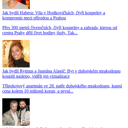
Jak bydlí Habera: Vila v Hodkovičkách, čtyři koupelny a
kompromis mezi přírodou a Prahou
Přes 300 metrů čtverečních, čtyři koupelny a zahrada, kterou od
centra Prahy dělí čtvrt hodiny jízdy. Tak...
Jak bydlí Rytmus a Jasmína Alagič: Byt v dubajském mrakodrapu
koupili naslepo, viděli jen vizualizace
Třípokojový apartmán ve 28. patře dubajského mrakodrapu, kupní
cena kolem 10 milionů korun, a první...