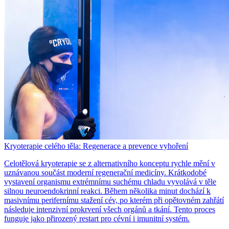
Kryoterapie celého těla: Regenerace a prevence vyhoření
Celotělová kryoterapie se z alternativního konceptu rychle mění v
uznávanou součást moderní regenerační medicíny. Krátkodobé
vystavení organismu extrémnímu suchému chladu vyvolává v těle
silnou neuroendokrinní reakci. Během několika minut dochází k
masivnímu perifernímu stažení cév, po kterém při opětovném zahřátí
následuje intenzivní prokrvení všech orgánů a tkání. Tento proces
funguje jako přirozený restart pro cévní i imunitní systém.