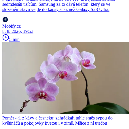
sedmdesáti tisícům. Samsung za to dává telefon, který se ve
složeném stavu vejde do kapsy snáz než Galaxy S23 Ultra.
Mobify.cz
8. 8. 2026, 19:53
5 min
Poměr 4:1 z kávy a česneku: zahrádkáři tuhle směs sypou do
květináčů a pokojovky kvetou i v zimě. Mšice z ní utečou