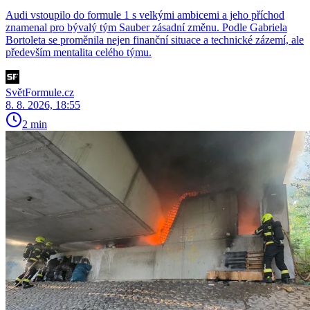
Audi vstoupilo do formule 1 s velkými ambicemi a jeho příchod
znamenal pro bývalý tým Sauber zásadní změnu. Podle Gabriela
Bortoleta se proměnila nejen finanční situace a technické zázemí, ale
především mentalita celého týmu.
SvětFormule.cz
8. 8. 2026, 18:55
2 min