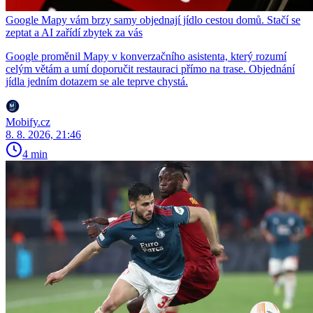
Google Mapy vám brzy samy objednají jídlo cestou domů. Stačí se
zeptat a AI zařídí zbytek za vás
Google proměnil Mapy v konverzačního asistenta, který rozumí
celým větám a umí doporučit restauraci přímo na trase. Objednání
jídla jedním dotazem se ale teprve chystá.
Mobify.cz
8. 8. 2026, 21:46
4 min