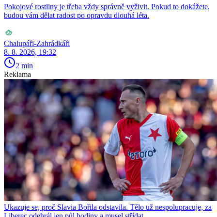
Pokojové rostliny je třeba vždy správně vyživit. Pokud to dokážete,
budou vám dělat radost po opravdu dlouhá léta.
Chalupáři-Zahrádkáři
8. 8. 2026, 19:32
2 min
Reklama
Ukazuje se, proč Slavia Bořila odstavila. Tělo už nespolupracuje, za
Liberec odehrál jen půl hodiny a musel střídat