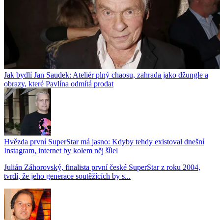
Jak bydlí Jan Saudek: Ateliér plný chaosu, zahrada jako džungle a
obrazy, které Pavlína odmítá prodat
Hvězda první SuperStar má jasno: Kdyby tehdy existoval dnešní
Instagram, internet by kolem něj šílel
Julián Záhorovský, finalista první české SuperStar z roku 2004,
tvrdí, že jeho generace soutěžících by s...