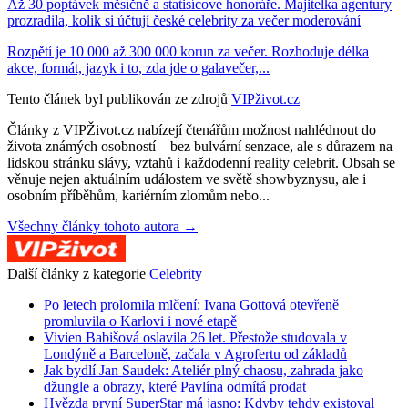
Až 30 poptávek měsíčně a statisícové honoráře. Majitelka agentury
prozradila, kolik si účtují české celebrity za večer moderování
Rozpětí je 10 000 až 300 000 korun za večer. Rozhoduje délka
akce, formát, jazyk i to, zda jde o galavečer,...
Tento článek byl publikován ze zdrojů
VIPživot.cz
Články z VIPŽivot.cz nabízejí čtenářům možnost nahlédnout do
života známých osobností – bez bulvární senzace, ale s důrazem na
lidskou stránku slávy, vztahů i každodenní reality celebrit. Obsah se
věnuje nejen aktuálním událostem ve světě showbyznysu, ale i
osobním příběhům, kariérním zlomům nebo...
Všechny články tohoto autora →
Další články z kategorie
Celebrity
Po letech prolomila mlčení: Ivana Gottová otevřeně
promluvila o Karlovi i nové etapě
Vivien Babišová oslavila 26 let. Přestože studovala v
Londýně a Barceloně, začala v Agrofertu od základů
Jak bydlí Jan Saudek: Ateliér plný chaosu, zahrada jako
džungle a obrazy, které Pavlína odmítá prodat
Hvězda první SuperStar má jasno: Kdyby tehdy existoval