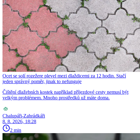
Ocet se solí rozežere plevel mezi dlaždicemi za 12 hodin. Stačí
jeden správný poměr, jinak to nefunguje
Čištění dlažebních kostek například příjezdové cesty nemusí být
velkým problémem. Mnoho prostředků už máte doma.
Chalupáři-Zahrádkáři
8. 8. 2026, 18:28
2 min