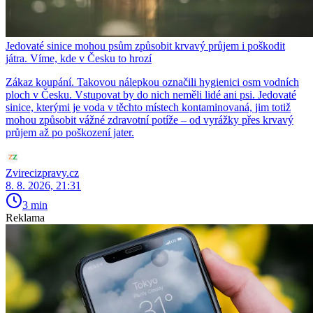
Jedovaté sinice mohou psům způsobit krvavý průjem i poškodit
játra. Víme, kde v Česku to hrozí
Zákaz koupání. Takovou nálepkou označili hygienici osm vodních
ploch v Česku. Vstupovat by do nich neměli lidé ani psi. Jedovaté
sinice, kterými je voda v těchto místech kontaminovaná, jim totiž
mohou způsobit vážné zdravotní potíže – od vyrážky přes krvavý
průjem až po poškození jater.
Zvirecizpravy.cz
8. 8. 2026, 21:31
3 min
Reklama