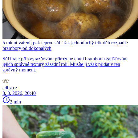
5 minut vaření, pak teprve sůl. Tak jednoduchý trik dělí rozpadlé
brambory od dokonalých
Sůl hraje při zvýrazňování přirozené chuti brambor a zajišťování
jejich správné textury zásadní roli. Musíte ji však přidat v ten
správný moment.
adbz.cz
8. 8. 2026, 20:40
2 min