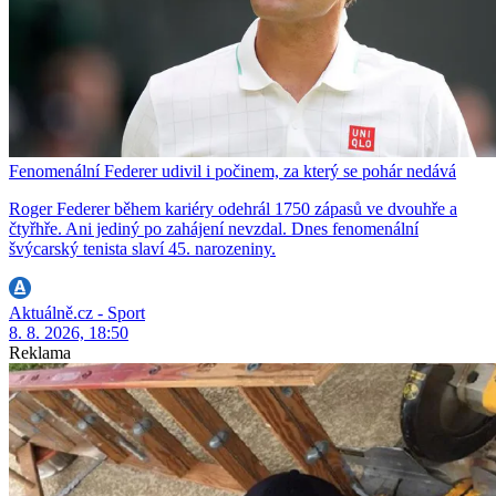
Fenomenální Federer udivil i počinem, za který se pohár nedává
Roger Federer během kariéry odehrál 1750 zápasů ve dvouhře a
čtyřhře. Ani jediný po zahájení nevzdal. Dnes fenomenální
švýcarský tenista slaví 45. narozeniny.
Aktuálně.cz - Sport
8. 8. 2026, 18:50
Reklama