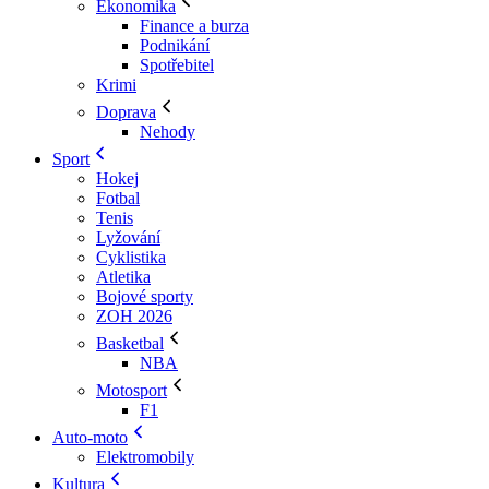
Ekonomika
Finance a burza
Podnikání
Spotřebitel
Krimi
Doprava
Nehody
Sport
Hokej
Fotbal
Tenis
Lyžování
Cyklistika
Atletika
Bojové sporty
ZOH 2026
Basketbal
NBA
Motosport
F1
Auto-moto
Elektromobily
Kultura