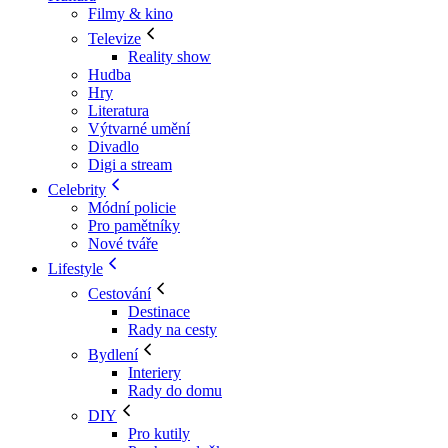
Filmy & kino
Televize
Reality show
Hudba
Hry
Literatura
Výtvarné umění
Divadlo
Digi a stream
Celebrity
Módní policie
Pro pamětníky
Nové tváře
Lifestyle
Cestování
Destinace
Rady na cesty
Bydlení
Interiery
Rady do domu
DIY
Pro kutily