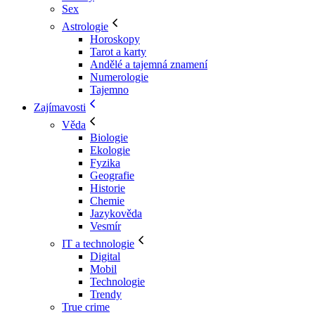
Sex
Astrologie
Horoskopy
Tarot a karty
Andělé a tajemná znamení
Numerologie
Tajemno
Zajímavosti
Věda
Biologie
Ekologie
Fyzika
Geografie
Historie
Chemie
Jazykověda
Vesmír
IT a technologie
Digital
Mobil
Technologie
Trendy
True crime