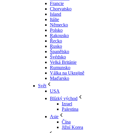
Francie
Chorvatsko
Island
Itálie
Německo
Polsko
Rakousko
Řecko
Rusko
Španělsko
Švédsko
Velká Británie
Rumunsko
Válka na Ukrajině
Maďarsko
Svět
USA
Blízký východ
Izrael
Palestina
Asie
Čína
Jižní Korea