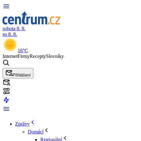
sobota 8. 8.
so 8. 8.
16°C
Internet
Firmy
Recepty
Slovníky
Přihlášení
Zprávy
Domácí
Regionální