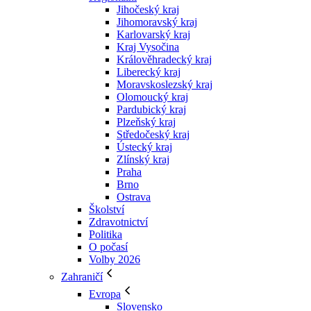
Jihočeský kraj
Jihomoravský kraj
Karlovarský kraj
Kraj Vysočina
Králověhradecký kraj
Liberecký kraj
Moravskoslezský kraj
Olomoucký kraj
Pardubický kraj
Plzeňský kraj
Středočeský kraj
Ústecký kraj
Zlínský kraj
Praha
Brno
Ostrava
Školství
Zdravotnictví
Politika
O počasí
Volby 2026
Zahraničí
Evropa
Slovensko