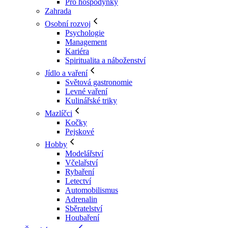
Pro hospodyňky
Zahrada
Osobní rozvoj
Psychologie
Management
Kariéra
Spiritualita a náboženství
Jídlo a vaření
Světová gastronomie
Levné vaření
Kulinářské triky
Mazlíčci
Kočky
Pejskové
Hobby
Modelářství
Včelařství
Rybaření
Letectví
Automobilismus
Adrenalin
Sběratelství
Houbaření