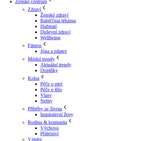
Ženské centrum
Zdraví
Ženské zdraví
Babiččina lékárna
Hubnutí
Duševní zdraví
Wellbeing
Fitness
Jóga a pilates
Módní trendy
Aktuální trendy
Doplňky
Krása
Péče o pleť
Péče o tělo
Vlasy
Nehty
Příběhy ze života
Inspirativní ženy
Rodina & komunita
Výchova
Přátelství
Vztahy