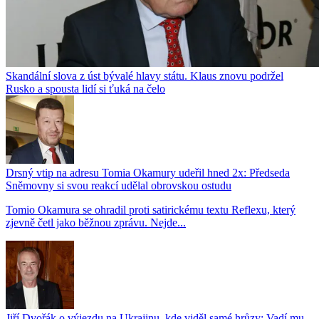
Skandální slova z úst bývalé hlavy státu. Klaus znovu podržel
Rusko a spousta lidí si ťuká na čelo
Drsný vtip na adresu Tomia Okamury udeřil hned 2x: Předseda
Sněmovny si svou reakcí udělal obrovskou ostudu
Tomio Okamura se ohradil proti satirickému textu Reflexu, který
zjevně četl jako běžnou zprávu. Nejde...
Jiří Dvořák o výjezdu na Ukrajinu, kde viděl samé hrůzy: Vadí mu,