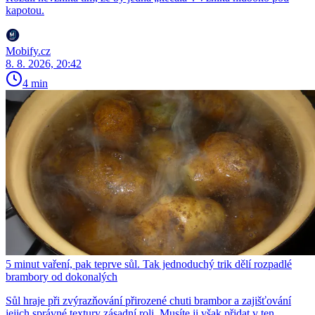
kapotou.
Mobify.cz
8. 8. 2026, 20:42
4 min
5 minut vaření, pak teprve sůl. Tak jednoduchý trik dělí rozpadlé
brambory od dokonalých
Sůl hraje při zvýrazňování přirozené chuti brambor a zajišťování
jejich správné textury zásadní roli. Musíte ji však přidat v ten