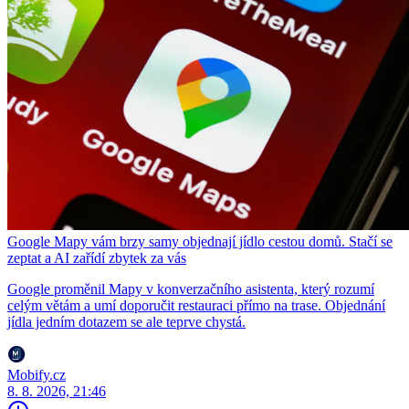
Google Mapy vám brzy samy objednají jídlo cestou domů. Stačí se
zeptat a AI zařídí zbytek za vás
Google proměnil Mapy v konverzačního asistenta, který rozumí
celým větám a umí doporučit restauraci přímo na trase. Objednání
jídla jedním dotazem se ale teprve chystá.
Mobify.cz
8. 8. 2026, 21:46