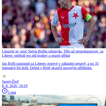
Ukazuje se, proč Slavia Bořila odstavila. Tělo už nespolupracuje, za
Liberec odehrál jen půl hodiny a musel střídat
Jan Bořil nastoupil za Liberec poprvé v základní sestavě, a po 35
minutách šel dolů. Debut v Brně skončil nuceným střídáním.
SportyŽivě
8. 8. 2026, 19:19
3 min