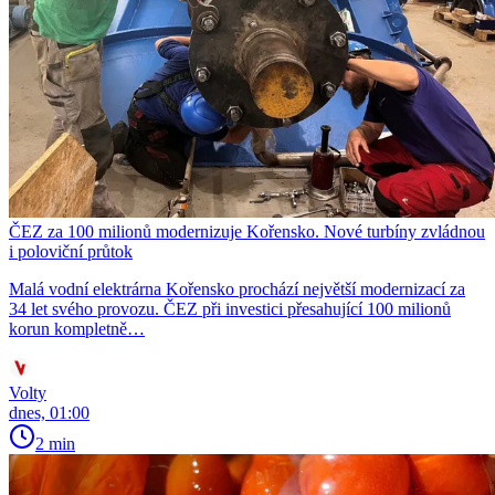
ČEZ za 100 milionů modernizuje Kořensko. Nové turbíny zvládnou
i poloviční průtok
Malá vodní elektrárna Kořensko prochází největší modernizací za
34 let svého provozu. ČEZ při investici přesahující 100 milionů
korun kompletně…
Volty
dnes, 01:00
2 min