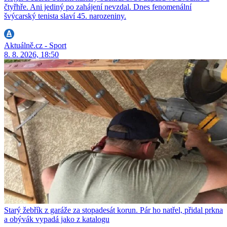
čtyřhře. Ani jediný po zahájení nevzdal. Dnes fenomenální
švýcarský tenista slaví 45. narozeniny.
Aktuálně.cz - Sport
8. 8. 2026, 18:50
Starý žebřík z garáže za stopadesát korun. Pár ho natřel, přidal prkna
a obývák vypadá jako z katalogu