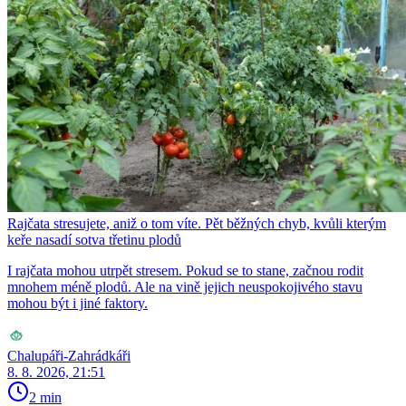
Rajčata stresujete, aniž o tom víte. Pět běžných chyb, kvůli kterým
keře nasadí sotva třetinu plodů
I rajčata mohou utrpět stresem. Pokud se to stane, začnou rodit
mnohem méně plodů. Ale na vině jejich neuspokojivého stavu
mohou být i jiné faktory.
Chalupáři-Zahrádkáři
8. 8. 2026, 21:51
2 min