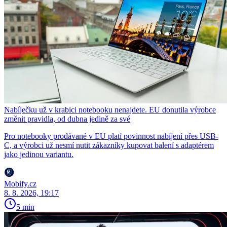
Nabíječku už v krabici notebooku nenajdete. EU donutila výrobce
změnit pravidla, od dubna jedině za své
Pro notebooky prodávané v EU platí povinnost nabíjení přes USB-
C, a výrobci už nesmí nutit zákazníky kupovat balení s adaptérem
jako jedinou variantu.
Mobify.cz
8. 8. 2026, 19:17
5 min