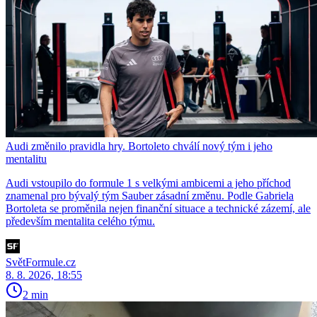
Audi změnilo pravidla hry. Bortoleto chválí nový tým i jeho
mentalitu
Audi vstoupilo do formule 1 s velkými ambicemi a jeho příchod
znamenal pro bývalý tým Sauber zásadní změnu. Podle Gabriela
Bortoleta se proměnila nejen finanční situace a technické zázemí, ale
především mentalita celého týmu.
SvětFormule.cz
8. 8. 2026, 18:55
2 min