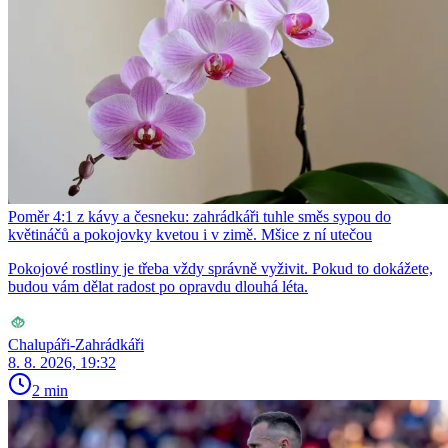
Poměr 4:1 z kávy a česneku: zahrádkáři tuhle směs sypou do
květináčů a pokojovky kvetou i v zimě. Mšice z ní utečou
Pokojové rostliny je třeba vždy správně vyživit. Pokud to dokážete,
budou vám dělat radost po opravdu dlouhá léta.
Chalupáři-Zahrádkáři
8. 8. 2026, 19:32
2 min