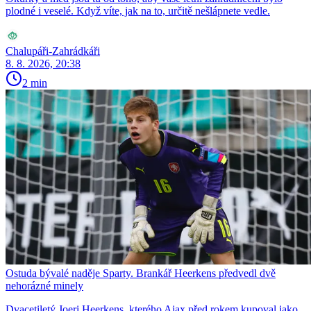
plodné i veselé. Když víte, jak na to, určitě nešlápnete vedle.
Chalupáři-Zahrádkáři
8. 8. 2026, 20:38
2 min
Ostuda bývalé naděje Sparty. Brankář Heerkens předvedl dvě
nehorázné minely
Dvacetiletý Joeri Heerkens, kterého Ajax před rokem kupoval jako