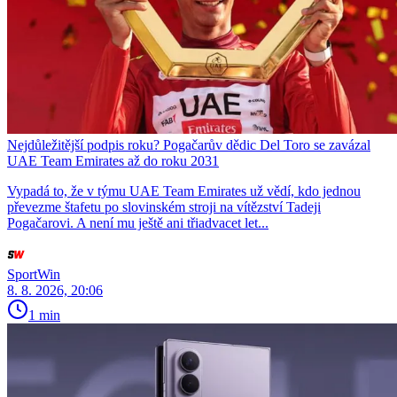
Nejdůležitější podpis roku? Pogačarův dědic Del Toro se zavázal
UAE Team Emirates až do roku 2031
Vypadá to, že v týmu UAE Team Emirates už vědí, kdo jednou
převezme štafetu po slovinském stroji na vítězství Tadeji
Pogačarovi. A není mu ještě ani třiadvacet let...
SportWin
8. 8. 2026, 20:06
1 min