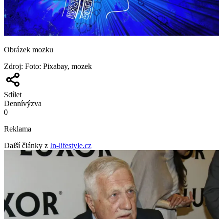
Obrázek mozku
Zdroj
:
Foto: Pixabay, mozek
Sdílet
Denní
výzva
0
Reklama
Další články z
In-lifestyle.cz