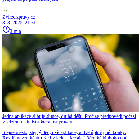
Zvirecizpravy.cz
8. 8. 2026, 21:31
3 min
Jedna aplikace slibuje slunce, druhá déšť. Proč se předpovědi počasí
v telefonu tak liší a která má pravdu
Stejné město, stejný den, dvě aplikace, a dvě úplně jiné ikonky.
Rozdíl nevzniká tím, že by jedna „kecala“. Vzniká hluboko pod