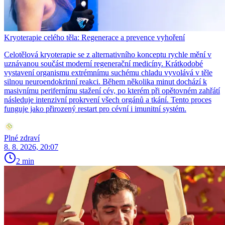
Kryoterapie celého těla: Regenerace a prevence vyhoření
Celotělová kryoterapie se z alternativního konceptu rychle mění v
uznávanou součást moderní regenerační medicíny. Krátkodobé
vystavení organismu extrémnímu suchému chladu vyvolává v těle
silnou neuroendokrinní reakci. Během několika minut dochází k
masivnímu perifernímu stažení cév, po kterém při opětovném zahřátí
následuje intenzivní prokrvení všech orgánů a tkání. Tento proces
funguje jako přirozený restart pro cévní i imunitní systém.
Plné zdraví
8. 8. 2026, 20:07
2 min