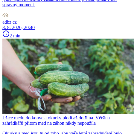
správný moment.
adbz.cz
8. 8. 2026, 20:40
2 min
Lžíce medu do konve a okurky plodí až do října. Většina
zahrádkářů přitom med na záhon nikdy nepoužila
Okurky a med jsou tu od toho, aby vaše letní zahradničení bylo