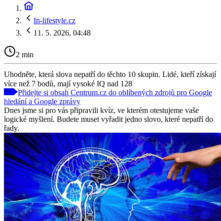
In-lifestyle.cz
11. 5. 2026, 04:48
2 min
Uhodněte, která slova nepatří do těchto 10 skupin. Lidé, kteří získají
více než 7 bodů, mají vysoké IQ nad 128
Přidejte si obsah Centrum.cz do oblíbených zdrojů pro Google
hledání a Google zprávy
Dnes jsme si pro vás připravili kvíz, ve kterém otestujeme vaše
logické myšlení. Budete muset vyřadit jedno slovo, které nepatří do
řady.