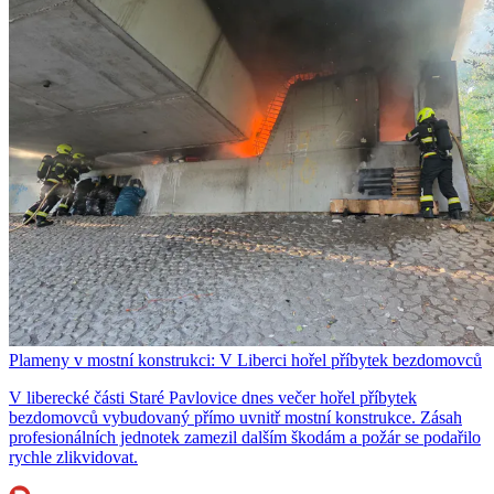
Plameny v mostní konstrukci: V Liberci hořel příbytek bezdomovců
V liberecké části Staré Pavlovice dnes večer hořel příbytek
bezdomovců vybudovaný přímo uvnitř mostní konstrukce. Zásah
profesionálních jednotek zamezil dalším škodám a požár se podařilo
rychle zlikvidovat.