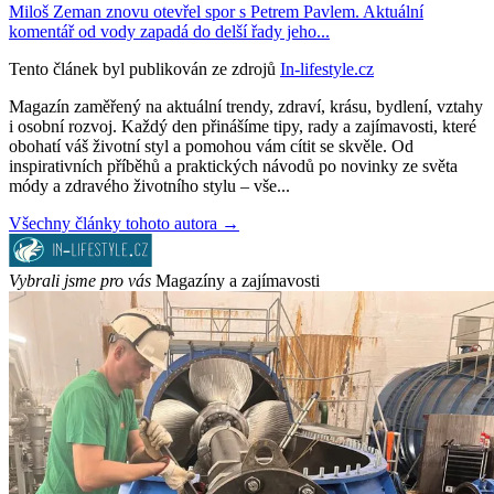
Miloš Zeman znovu otevřel spor s Petrem Pavlem. Aktuální
komentář od vody zapadá do delší řady jeho...
Tento článek byl publikován ze zdrojů
In-lifestyle.cz
Magazín zaměřený na aktuální trendy, zdraví, krásu, bydlení, vztahy
i osobní rozvoj. Každý den přinášíme tipy, rady a zajímavosti, které
obohatí váš životní styl a pomohou vám cítit se skvěle. Od
inspirativních příběhů a praktických návodů po novinky ze světa
módy a zdravého životního stylu – vše...
Všechny články tohoto autora →
Vybrali jsme pro vás
Magazíny a zajímavosti