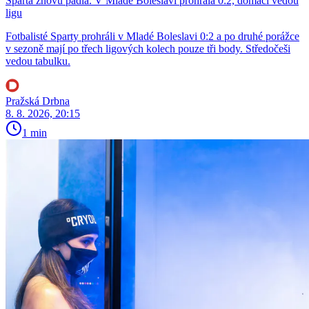
Sparta znovu padla. V Mladé Boleslavi prohrála 0:2, domácí vedou
ligu
Fotbalisté Sparty prohráli v Mladé Boleslavi 0:2 a po druhé porážce
v sezoně mají po třech ligových kolech pouze tři body. Středočeši
vedou tabulku.
Pražská Drbna
8. 8. 2026, 20:15
1 min