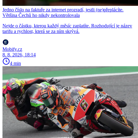
Jedno číslo na faktuře za internet prozradí, jestli (ne)přeplácíte.
Většina Čechů ho nikdy nekontrolovala
Nejde o částku, kterou každý měsíc zaplatíte. Rozhodující je název
tarifu a rychlost, která se za ním skrývá.
Mobify.cz
8. 8. 2026, 18:14
4 min