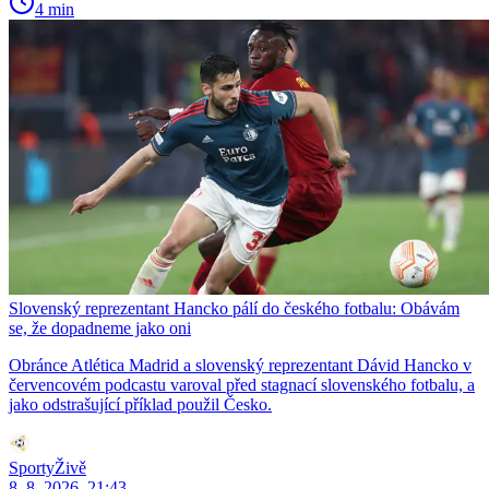
4 min
Slovenský reprezentant Hancko pálí do českého fotbalu: Obávám
se, že dopadneme jako oni
Obránce Atlética Madrid a slovenský reprezentant Dávid Hancko v
červencovém podcastu varoval před stagnací slovenského fotbalu, a
jako odstrašující příklad použil Česko.
SportyŽivě
8. 8. 2026, 21:43