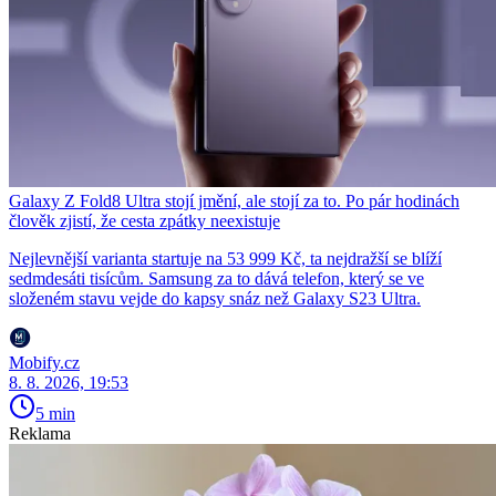
Galaxy Z Fold8 Ultra stojí jmění, ale stojí za to. Po pár hodinách
člověk zjistí, že cesta zpátky neexistuje
Nejlevnější varianta startuje na 53 999 Kč, ta nejdražší se blíží
sedmdesáti tisícům. Samsung za to dává telefon, který se ve
složeném stavu vejde do kapsy snáz než Galaxy S23 Ultra.
Mobify.cz
8. 8. 2026, 19:53
5 min
Reklama