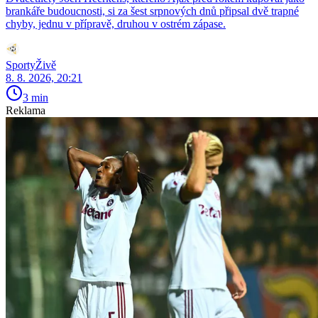
brankáře budoucnosti, si za šest srpnových dnů připsal dvě trapné
chyby, jednu v přípravě, druhou v ostrém zápase.
SportyŽivě
8. 8. 2026, 20:21
3 min
Reklama