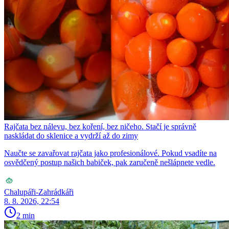
Rajčata bez nálevu, bez koření, bez ničeho. Stačí je správně
naskládat do sklenice a vydrží až do zimy
Naučte se zavařovat rajčata jako profesionálové. Pokud vsadíte na
osvědčený postup našich babiček, pak zaručeně nešlápnete vedle.
Chalupáři-Zahrádkáři
8. 8. 2026, 22:54
2 min