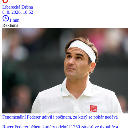
Liberecká Drbna
8. 8. 2026, 18:52
1 min
Reklama
Fenomenální Federer udivil i počinem, za který se pohár nedává
Roger Federer během kariéry odehrál 1750 zápasů ve dvouhře a