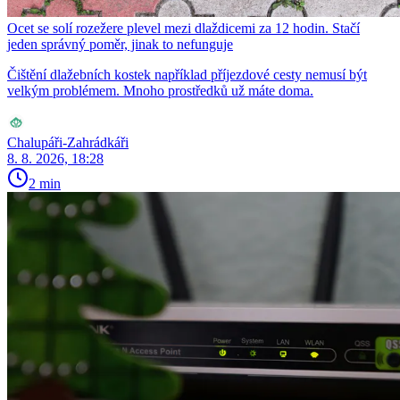
Ocet se solí rozežere plevel mezi dlaždicemi za 12 hodin. Stačí
jeden správný poměr, jinak to nefunguje
Čištění dlažebních kostek například příjezdové cesty nemusí být
velkým problémem. Mnoho prostředků už máte doma.
Chalupáři-Zahrádkáři
8. 8. 2026, 18:28
2 min