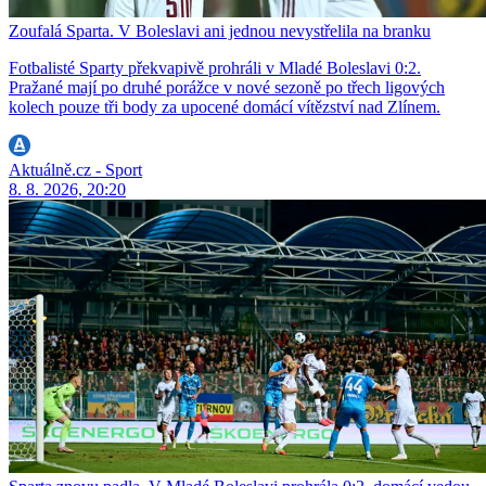
Zoufalá Sparta. V Boleslavi ani jednou nevystřelila na branku
Fotbalisté Sparty překvapivě prohráli v Mladé Boleslavi 0:2.
Pražané mají po druhé porážce v nové sezoně po třech ligových
kolech pouze tři body za upocené domácí vítězství nad Zlínem.
Aktuálně.cz - Sport
8. 8. 2026, 20:20