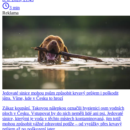
3 min
Reklama
Jedovaté sinice mohou psům způsobit krvavý průjem i poškodit
játra. Víme, kde v Česku to hrozí
Zákaz koupání. Takovou nálepkou označili hygienici osm vodních
ploch v Česku. Vstupovat by do nich neměli lidé ani psi. Jedovaté
sinice, kterými je voda v těchto místech kontaminovaná, jim totiž
mohou způsobit vážné zdravotní potíže – od vyrážky přes krvavý
průjem až po poškození jater.