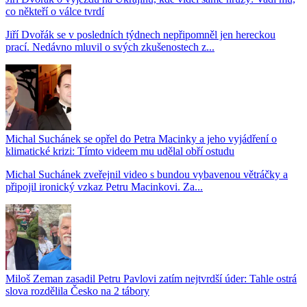
co někteří o válce tvrdí
Jiří Dvořák se v posledních týdnech nepřipomněl jen hereckou
prací. Nedávno mluvil o svých zkušenostech z...
Michal Suchánek se opřel do Petra Macinky a jeho vyjádření o
klimatické krizi: Tímto videem mu udělal obří ostudu
Michal Suchánek zveřejnil video s bundou vybavenou větráčky a
připojil ironický vzkaz Petru Macinkovi. Za...
Miloš Zeman zasadil Petru Pavlovi zatím nejtvrdší úder: Tahle ostrá
slova rozdělila Česko na 2 tábory