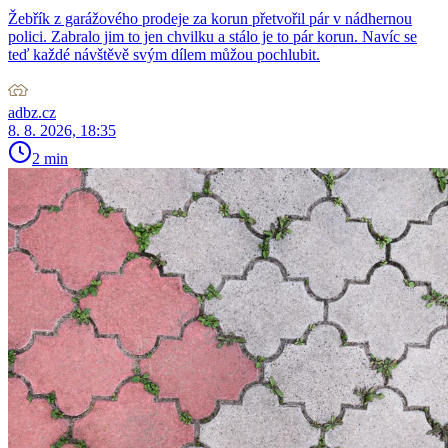
Žebřík z garážového prodeje za korun přetvořil pár v nádhernou
polici. Zabralo jim to jen chvilku a stálo je to pár korun. Navíc se
teď každé návštěvě svým dílem můžou pochlubit.
adbz.cz
8. 8. 2026, 18:35
2 min