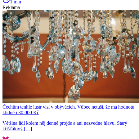
1 min
Reklama
Čechům tenhle lustr visí v obývácích. Vůbec netuší, že má hodnotu
klidně i 30 000 Kč
Většina lidí kolem něj denně projde a ani nezvedne hlavu. Starý
křišťálový […]