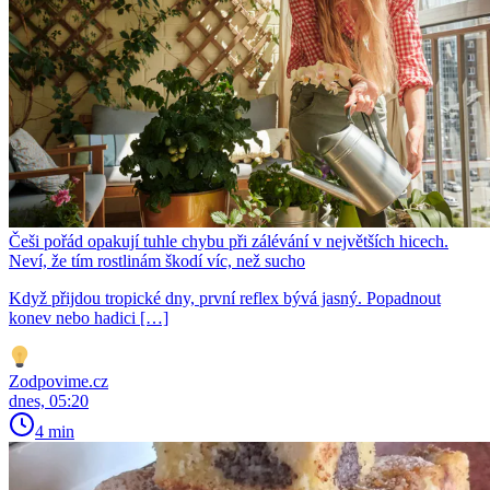
Češi pořád opakují tuhle chybu při zálévání v největších hicech.
Neví, že tím rostlinám škodí víc, než sucho
Když přijdou tropické dny, první reflex bývá jasný. Popadnout
konev nebo hadici […]
Zodpovime.cz
dnes, 05:20
4 min