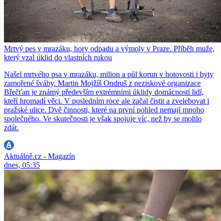
Mrtvý pes v mrazáku, hory odpadu a výmoly v Praze. Příběh muže,
který vzal úklid do vlastních rukou
Našel mrtvého psa v mrazáku, milion a půl korun v hotovosti i byty
zamořené šváby. Martin Mojžíš Ondruš z neziskové organizace
Břečťan je známý především extrémními úklidy domácností lidí,
kteří hromadí věci. V posledním roce ale začal čistit a zvelebovat i
pražské ulice. Dvě činnosti, které na první pohled nemají mnoho
společného. Ve skutečnosti je však spojuje víc, než by se mohlo
zdát.
Aktuálně.cz - Magazín
dnes, 05:35