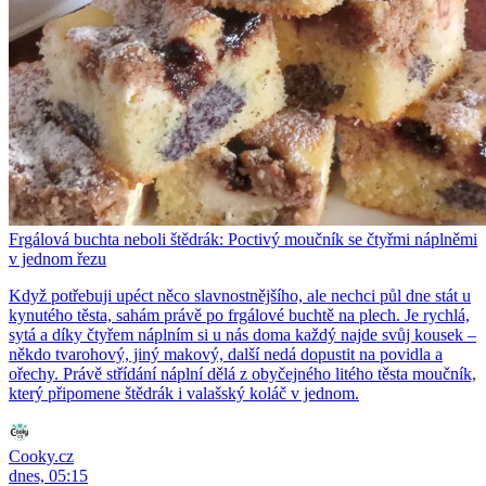
Frgálová buchta neboli štědrák: Poctivý moučník se čtyřmi náplněmi
v jednom řezu
Když potřebuji upéct něco slavnostnějšího, ale nechci půl dne stát u
kynutého těsta, sahám právě po frgálové buchtě na plech. Je rychlá,
sytá a díky čtyřem náplním si u nás doma každý najde svůj kousek –
někdo tvarohový, jiný makový, další nedá dopustit na povidla a
ořechy. Právě střídání náplní dělá z obyčejného litého těsta moučník,
který připomene štědrák i valašský koláč v jednom.
Cooky.cz
dnes, 05:15