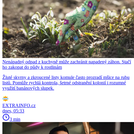
Nenápadný odpad z kuchyně může zachránit napadený záhon. Stačí
ho zakopat do půdy k rostlinám
Žluté skvrny a zkroucené listy komule často prozradí mšice na rubu
listů. Pomůže rychlá kontrola, šetrné odstranění kolonií i rozumné
využití banánových slupek.
EXTRAINFO.cz
dnes, 05:33
3 min