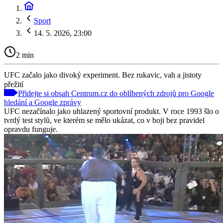
Sport
14. 5. 2026, 23:00
2 min
UFC začalo jako divoký experiment. Bez rukavic, vah a jistoty
přežití
Přidejte si obsah Centrum.cz do oblíbených zdrojů pro Google
hledání a Google zprávy
UFC nezačínalo jako uhlazený sportovní produkt. V roce 1993 šlo o
tvrdý test stylů, ve kterém se mělo ukázat, co v boji bez pravidel
opravdu funguje.