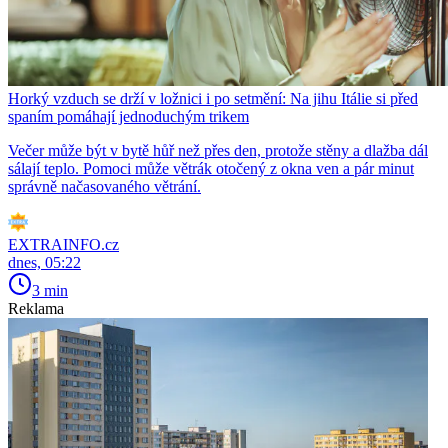
Horký vzduch se drží v ložnici i po setmění: Na jihu Itálie si před
spaním pomáhají jednoduchým trikem
Večer může být v bytě hůř než přes den, protože stěny a dlažba dál
sálají teplo. Pomoci může větrák otočený z okna ven a pár minut
správně načasovaného větrání.
EXTRAINFO.cz
dnes, 05:22
3 min
Reklama