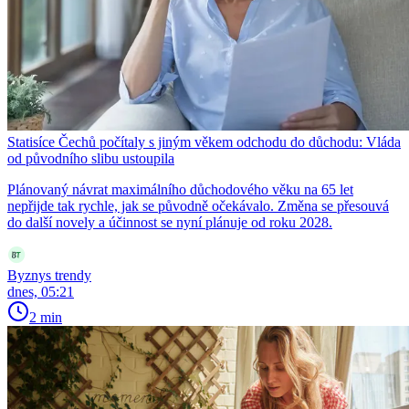
Statisíce Čechů počítaly s jiným věkem odchodu do důchodu: Vláda
od původního slibu ustoupila
Plánovaný návrat maximálního důchodového věku na 65 let
nepřijde tak rychle, jak se původně očekávalo. Změna se přesouvá
do další novely a účinnost se nyní plánuje od roku 2028.
Byznys trendy
dnes, 05:21
2 min