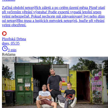
Začíná období netopýřích záletů a po celém území města Plzně platí
při večerním větrání výstraha! Podle expertů vypadá letošní srpen
velmi nebezpečně. Pokud nechcete mít zdevastovaný byt nebo dům
od netopýřího trusu a hnijících mrtvolek netopýrů, buďte při větrání
velmi obezřetní.
Plzeňská Drbna
dnes, 05:35
3 min
Reklama