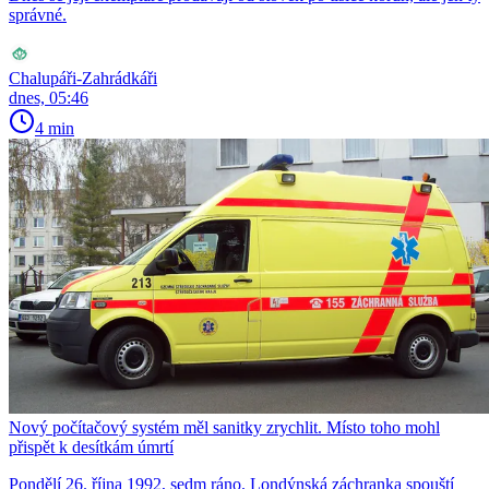
správné.
Chalupáři-Zahrádkáři
dnes, 05:46
4 min
Nový počítačový systém měl sanitky zrychlit. Místo toho mohl
přispět k desítkám úmrtí
Pondělí 26. října 1992, sedm ráno. Londýnská záchranka spouští