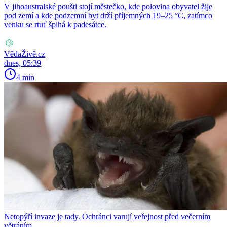
V jihoaustralské poušti stojí městečko, kde polovina obyvatel žije
pod zemí a kde podzemní byt drží příjemných 19–25 °C, zatímco
venku se rtuť šplhá k padesátce.
VědaŽivě.cz
dnes, 05:39
4 min
Netopýří invaze je tady. Ochránci varují veřejnost před večerním
větráním