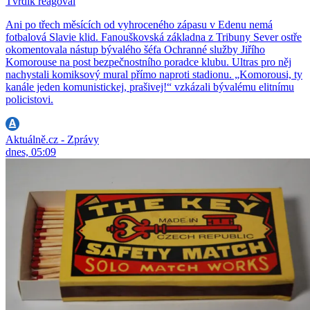
Tvrdík reagoval
Ani po třech měsících od vyhroceného zápasu v Edenu nemá
fotbalová Slavie klid. Fanouškovská základna z Tribuny Sever ostře
okomentovala nástup bývalého šéfa Ochranné služby Jiřího
Komorouse na post bezpečnostního poradce klubu. Ultras pro něj
nachystali komiksový mural přímo naproti stadionu. „Komorousi, ty
kanále jeden komunistickej, prašivej!“ vzkázali bývalému elitnímu
policistovi.
Aktuálně.cz - Zprávy
dnes, 05:09