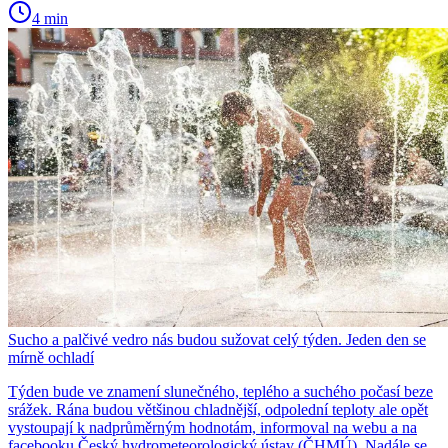
4 min
Sucho a palčivé vedro nás budou sužovat celý týden. Jeden den se
mírně ochladí
Týden bude ve znamení slunečného, teplého a suchého počasí beze
srážek. Rána budou většinou chladnější, odpolední teploty ale opět
vystoupají k nadprůměrným hodnotám, informoval na webu a na
facebooku Český hydrometeorologický ústav (ČHMÚ). Nadále se