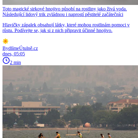
Toto magické sirkové hnojivo působí na rostliny jako živá voda.
Následující lidový trik zvládnou i naprostí pěstitelé začátečníci
Hlavičky zápalek obsahují látky, které mohou rostlinám pomoci v
růstu. Podívejte se, jak si z nich připravit účinné hnojivo.
BydlímeÚtulně.cz
dnes, 05:05
2 min