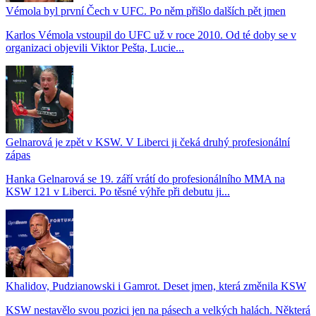
Vémola byl první Čech v UFC. Po něm přišlo dalších pět jmen
Karlos Vémola vstoupil do UFC už v roce 2010. Od té doby se v
organizaci objevili Viktor Pešta, Lucie...
Gelnarová je zpět v KSW. V Liberci ji čeká druhý profesionální
zápas
Hanka Gelnarová se 19. září vrátí do profesionálního MMA na
KSW 121 v Liberci. Po těsné výhře při debutu ji...
Khalidov, Pudzianowski i Gamrot. Deset jmen, která změnila KSW
KSW nestavělo svou pozici jen na pásech a velkých halách. Některá