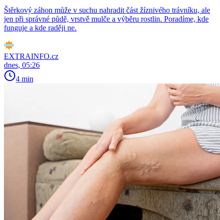
Štěrkový záhon může v suchu nahradit část žíznivého trávníku, ale
jen při správné půdě, vrstvě mulče a výběru rostlin. Poradíme, kde
funguje a kde raději ne.
EXTRAINFO.cz
dnes, 05:26
4 min