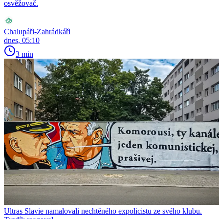
osvěžovač.
Chalupáři-Zahrádkáři
dnes, 05:10
3 min
Ultras Slavie namalovali nechtěného expolicistu ze svého klubu.