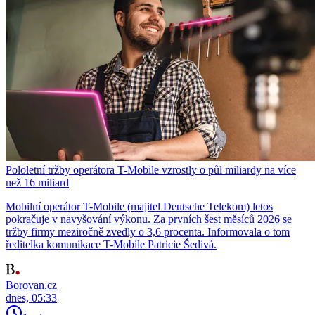
Pololetní tržby operátora T-Mobile vzrostly o půl miliardy na více
než 16 miliard
Mobilní operátor T-Mobile (majitel Deutsche Telekom) letos
pokračuje v navyšování výkonu. Za prvních šest měsíců 2026 se
tržby firmy meziročně zvedly o 3,6 procenta. Informovala o tom
ředitelka komunikace T-Mobile Patricie Šedivá.
Borovan.cz
dnes, 05:33