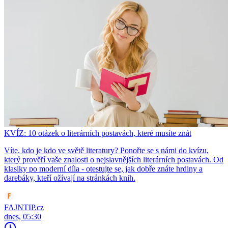
KVÍZ: 10 otázek o literárních postavách, které musíte znát
Víte, kdo je kdo ve světě literatury? Ponořte se s námi do kvízu,
který prověří vaše znalosti o nejslavnějších literárních postavách. Od
klasiky po moderní díla - otestujte se, jak dobře znáte hrdiny a
darebáky, kteří ožívají na stránkách knih.
FAJNTIP.cz
dnes, 05:30