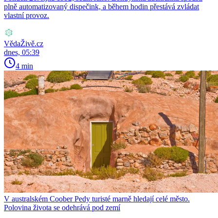
plně automatizovaný dispečink, a během hodin přestává zvládat
vlastní provoz.
VědaŽivě.cz
dnes, 05:39
4 min
V australském Coober Pedy turisté marně hledají celé město.
Polovina života se odehrává pod zemí