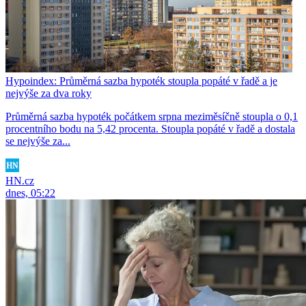
Hypoindex: Průměrná sazba hypoték stoupla popáté v řadě a je
nejvýše za dva roky
Průměrná sazba hypoték počátkem srpna meziměsíčně stoupla o 0,1
procentního bodu na 5,42 procenta. Stoupla popáté v řadě a dostala
se nejvýše za...
HN.cz
dnes, 05:22