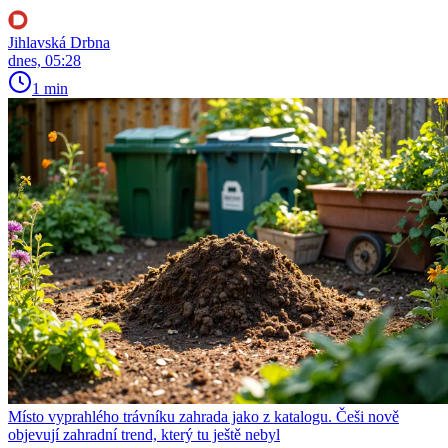
Jihlavská Drbna
dnes, 05:28
1 min
Místo vyprahlého trávníku zahrada jako z katalogu. Češi nově
objevují zahradní trend, který tu ještě nebyl