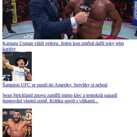
Kamaru Usman vládl velteru. Jeden kop změnil další roky jeho
kariéry
Šampion UFC se pustil do Ameriky. Servítky si nebral
Sean Strickland znovu zamířil mimo klec a tentokrát napadl
fungování vlastní země. Kritiku spojil s válkami...