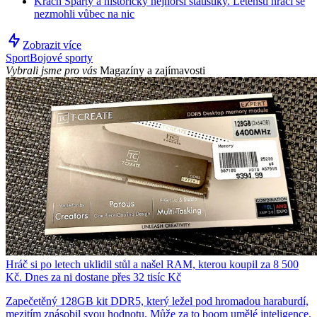
Krach Sparty a historicky nejhorší statistiky. Letenští hráči se
nezmohli vůbec na nic
Zobrazit více
Sport
Bojové sporty
Vybrali jsme pro vás
Magazíny a zajímavosti
Hráč si po letech uklidil stůl a našel RAM, kterou koupil za 8 500
Kč. Dnes za ni dostane přes 32 tisíc Kč
Zapečetěný 128GB kit DDR5, který ležel pod hromadou haraburdí,
mezitím znásobil svou hodnotu. Může za to boom umělé inteligence.