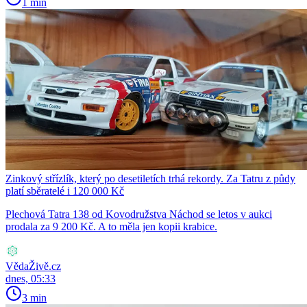
1 min
Zinkový střízlík, který po desetiletích trhá rekordy. Za Tatru z půdy
platí sběratelé i 120 000 Kč
Plechová Tatra 138 od Kovodružstva Náchod se letos v aukci
prodala za 9 200 Kč. A to měla jen kopii krabice.
VědaŽivě.cz
dnes, 05:33
3 min