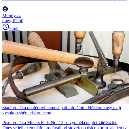
Mobify.cz
dnes, 05:50
3 min
Stará vrtačka po dědovi nemusí patřit do šrotu. Některé kusy mají
vysokou sběratelskou cenu
Prsní vrtačka Millers Falls No. 12 se vyráběla nepřetržitě 84 let.
Dnes se její exempláře prodávají od stovek po tisíce korun, ale jen ty