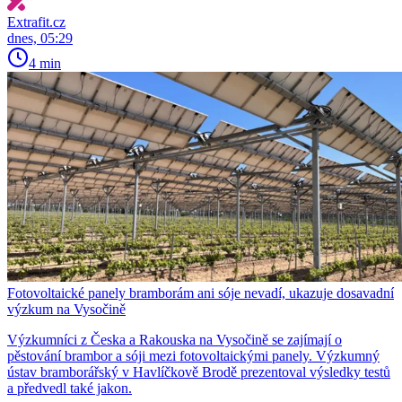
Extrafit.cz
dnes, 05:29
4 min
Fotovoltaické panely bramborám ani sóje nevadí, ukazuje dosavadní
výzkum na Vysočině
Výzkumníci z Česka a Rakouska na Vysočině se zajímají o
pěstování brambor a sóji mezi fotovoltaickými panely. Výzkumný
ústav bramborářský v Havlíčkově Brodě prezentoval výsledky testů
a předvedl také jakon.