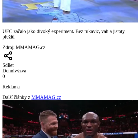
UFC začalo jako divoký experiment. Bez rukavic, vah a jistoty
přežití
Zdroj
:
MMAMAG.cz
Sdílet
Denní
výzva
0
Reklama
Další články z
MMAMAG.cz