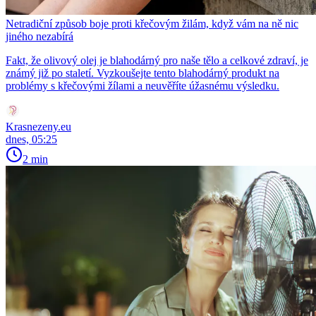
Netradiční způsob boje proti křečovým žilám, když vám na ně nic
jiného nezabírá
Fakt, že olivový olej je blahodárný pro naše tělo a celkové zdraví, je
známý již po staletí. Vyzkoušejte tento blahodárný produkt na
problémy s křečovými žílami a neuvěříte úžasnému výsledku.
Krasnezeny.eu
dnes, 05:25
2 min