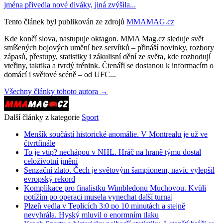
jména přivedla nové diváky, jiná zvýšila...
Tento článek byl publikován ze zdrojů
MMAMAG.cz
Kde končí slova, nastupuje oktagon. MMA Mag.cz sleduje svět
smíšených bojových umění bez servítků – přináší novinky, rozbory
zápasů, přestupy, statistiky i zákulisní dění ze světa, kde rozhodují
vteřiny, taktika a tvrdý trénink. Čtenáři se dostanou k informacím o
domácí i světové scéně – od UFC...
Všechny články tohoto autora →
Další články z kategorie
Sport
Menšík součástí historické anomálie. V Montrealu je už ve
čtvrtfinále
To je vtip? nechápou v NHL. Hráč na hraně týmu dostal
celoživotní jmění
Senzační zlato. Čech je světovým šampionem, navíc vylepšil
evropský rekord
Komplikace pro finalistku Wimbledonu Muchovou. Kvůli
potížím po operaci musela vynechat další turnaj
Plzeň vedla v Teplicích 3:0 po 10 minutách a stejně
nevyhrála. Hyský mluvil o enormním tlaku