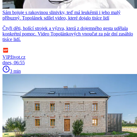
Sám bojuje s rakovinou slinivky, teď má leukémii i jeho malý
příbuzný. Topolánek sdílel video, které dojalo tisíce lidí
Čtyři děti, holící strojek a výzva, která z dojemného gesta udělala
konkrétní pomoc. Video Topolánkových vnoučat za pár dní zasáhlo
tisíce lidí.
VIPživot.cz
dnes, 06:55
3 min