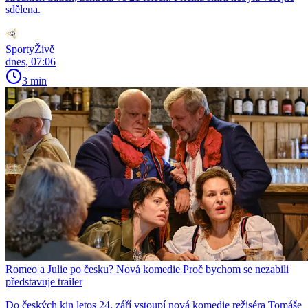
sdělena.
SportyŽivě
dnes, 07:06
3 min
Romeo a Julie po česku? Nová komedie Proč bychom se nezabili
představuje trailer
Do českých kin letos 24. září vstoupí nová komedie režiséra Tomáše