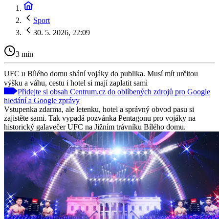
Sport
30. 5. 2026, 22:09
3 min
UFC u Bílého domu shání vojáky do publika. Musí mít určitou
výšku a váhu, cestu i hotel si mají zaplatit sami
Přidejte si obsah Centrum.cz do oblíbených zdrojů pro Google
hledání a Google zprávy
Vstupenka zdarma, ale letenku, hotel a správný obvod pasu si
zajistěte sami. Tak vypadá pozvánka Pentagonu pro vojáky na
historický galavečer UFC na Jižním trávníku Bílého domu.