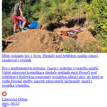
Místo pokladu boj o život. Hledače pod Ještědem zradilo zdraví,
zasahoval i vrtulník
Boj s nepřehledným terénem, časem i vedením vysokého napětí.
Náhlé zdravotní komplikace hledače pokladů mezi Prosečí pod
Ještědem a Rašovkou rozpoutaly rozsáhlou pátrací akci, do které se
vedle Horské služby zapojili zdravotničtí záchranáři, hasiči i
posádka vrtulníku.
Liberecká Drbna
dnes, 06:53