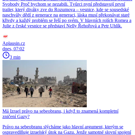
Svobody Proč bychom se nezabili. Tvůrci nyní představují první
trailer, který diváky zve do Rozumova – vesnice, kde se sousedské
naschvály dědí z generace na generaci, láska musí překonávat staré
křivdy a každý problém se řeší po svém. V hlavních rolích Romea a
Julie z české vesnice se představí Nelly Řehořová a Petr Uhlík.
Aplausin.cz
dnes, 07:02
3 min
Má Izrael právo na sebeobranu, i když to znamená kompletní
zničení Gazy?
Právo na sebeobranu slýcháme jako hlavní argument, kterým se
ospravedlňuje izraelský útok na Gazu. Jenže samotné slovní spojení