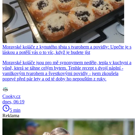
Moravské koláče z kynutého těsta s tvarohem a povidly: Upečte je s
láskou a potěší vás o to víc, když je budete jíst
Moravské koláče jsou pro mě synonymem neděle, tepla v kuchyni a
vůně, která se táhne celým bytem. Tenhle recept s dvojí náplní -
vanilkovým tvarohem a švestkovými povidly - jsem zkoušela
poprvé před pár lety a od té doby ho nepouštím z ruky.
Cooky.cz
dnes, 06:19
5 min
Reklama