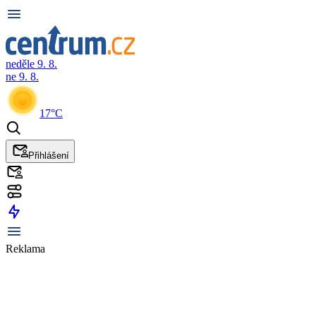
neděle 9. 8.
ne 9. 8.
17°C
Přihlášení
Reklama