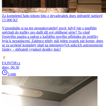
Za kompletní řadu tohoto hitu z devadesátek dnes sběratelé nabízejí
15 000 Kč
Vzpomínáte si na ten neopakovatelný pocit, když jste s napětím
spěchali do trafiky pro další díl své oblíbené série? Ta vůně
čerstvého papíru a radost z každého nového přírůstku do poličky
byla k nezaplacení. Zatímco tehdy stál jeden svazek pár korun, dnes
se za ucelené komplety platí na internetových aukcích astronomické
částky – sběratelé vytahují desítky tisíc!
FAJNTIP.cz
dnes, 06:30
3 min