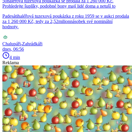
50haléřová tuzexová poukázka se prodala za 1 260 000 Kč.
Prohledejte šuplíky, podobné bony mají lidé doma a netuší to
Padesátihaléřová tuzexová poukázka z roku 1959 se v aukci prodala
za 1 260 000 Kč, tedy za 2,52milionnásobek své nominální
hodnoty.
Chalupáři-Zahrádkáři
dnes, 06:56
4 min
Reklama