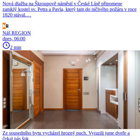
Nová dlažba na Škroupově náměstí v České Lípě připomene
zaniklý kostel sv. Petra a Pavla, který tam do ničivého požáru v roce
1820 stával.…
Náš REGION
dnes, 06:00
2 min
Ze sousedního bytu vycházel hrozný puch. Vyrazili jsme dveře a
čekal nás šok