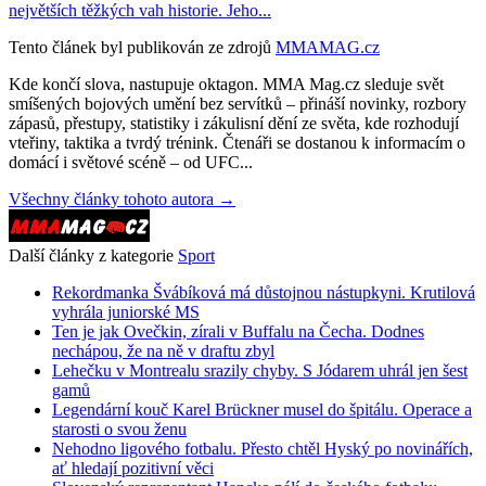
největších těžkých vah historie. Jeho...
Tento článek byl publikován ze zdrojů
MMAMAG.cz
Kde končí slova, nastupuje oktagon. MMA Mag.cz sleduje svět
smíšených bojových umění bez servítků – přináší novinky, rozbory
zápasů, přestupy, statistiky i zákulisní dění ze světa, kde rozhodují
vteřiny, taktika a tvrdý trénink. Čtenáři se dostanou k informacím o
domácí i světové scéně – od UFC...
Všechny články tohoto autora →
Další články z kategorie
Sport
Rekordmanka Švábíková má důstojnou nástupkyni. Krutilová
vyhrála juniorské MS
Ten je jak Ovečkin, zírali v Buffalu na Čecha. Dodnes
nechápou, že na ně v draftu zbyl
Lehečku v Montrealu srazily chyby. S Jódarem uhrál jen šest
gamů
Legendární kouč Karel Brückner musel do špitálu. Operace a
starosti o svou ženu
Nehodno ligového fotbalu. Přesto chtěl Hyský po novinářích,
ať hledají pozitivní věci