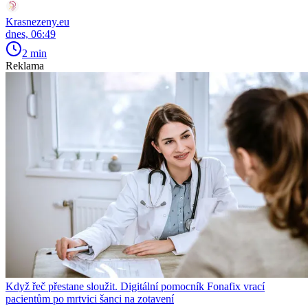
Krasnezeny.eu
dnes, 06:49
2 min
Reklama
Když řeč přestane sloužit. Digitální pomocník Fonafix vrací
pacientům po mrtvici šanci na zotavení