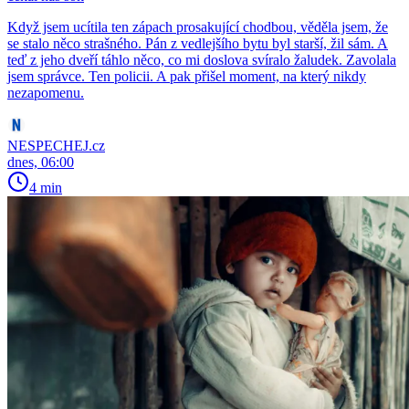
Když jsem ucítila ten zápach prosakující chodbou, věděla jsem, že
se stalo něco strašného. Pán z vedlejšího bytu byl starší, žil sám. A
teď z jeho dveří táhlo něco, co mi doslova svíralo žaludek. Zavolala
jsem správce. Ten policii. A pak přišel moment, na který nikdy
nezapomenu.
NESPECHEJ.cz
dnes, 06:00
4 min