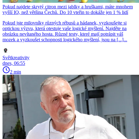
Pokud najdete skrytý citron mezi jablky a hruškami, máte mnohem
vyšší IQ, než většina Čechů. Do 10 vteřin to dokáže jen 1 % lidí
Pokud jste milovníky různých rébusů a hádanek, vyzkoušejte si
optickou výzvu, která otestuje vaše logické myšlení. Najděte na
obrázku nevítaného hosta. Různé testy, které mají potrápit váš
mozek a vyzkoušet schopnosti logického myšlení, jsou na [...]...
Světkreativity
dnes, 06:55
2 min