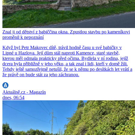
Znal ji od dětství z babiččina okna. Zpustlou stavbu po kameníkovi
proměnil k nepoznání
Když byl Petr Makovec dítě, trávil hodně času u své babičky v
Lipné u Hazlova. Její dům stál naproti Kamence, staré stavbě,
kterou měl odmala prakticky před očima. Bydlela v ní rodina, jejíž
dcera byla přibližně v jeho věku, a tak znal i lidi, kteří v domě žili.
Tehdy ještě samozřejmě netušil, že se k němu po desítkách let vrátí a
že právě on bude stát za jeho záchranou.
Aktuálně.cz - Magazín
dnes, 06:54