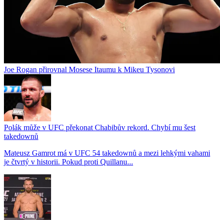
Joe Rogan přirovnal Mosese Itaumu k Mikeu Tysonovi
Polák může v UFC překonat Chabibův rekord. Chybí mu šest
takedownů
Mateusz Gamrot má v UFC 54 takedownů a mezi lehkými vahami
je čtvrtý v historii. Pokud proti Quillanu...