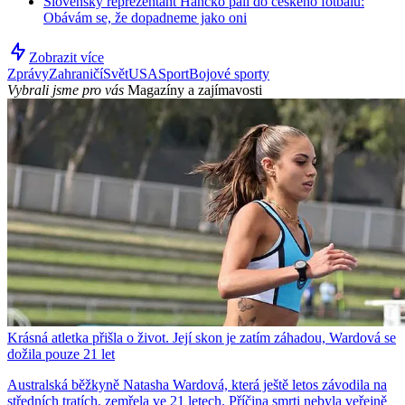
Slovenský reprezentant Hancko pálí do českého fotbalu:
Obávám se, že dopadneme jako oni
Zobrazit více
Zprávy
Zahraničí
Svět
USA
Sport
Bojové sporty
Vybrali jsme pro vás
Magazíny a zajímavosti
Krásná atletka přišla o život. Její skon je zatím záhadou, Wardová se
dožila pouze 21 let
Australská běžkyně Natasha Wardová, která ještě letos závodila na
středních tratích, zemřela ve 21 letech. Příčina smrti nebyla veřejně