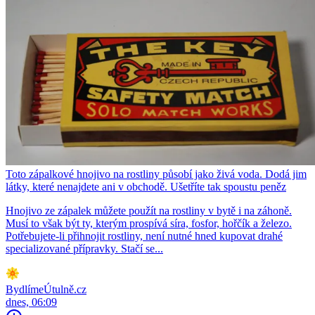
Toto zápalkové hnojivo na rostliny působí jako živá voda. Dodá jim
látky, které nenajdete ani v obchodě. Ušetříte tak spoustu peněz
Hnojivo ze zápalek můžete použít na rostliny v bytě i na záhoně.
Musí to však být ty, kterým prospívá síra, fosfor, hořčík a železo.
Potřebujete-li přihnojit rostliny, není nutné hned kupovat drahé
specializované přípravky. Stačí se...
BydlímeÚtulně.cz
dnes, 06:09