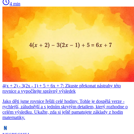
4 min
4(x + 2) - 3(2x - 1) + 5 = 6x + 7: Zkuste překonat nástrahy této
rovnice a vypočítejte správný výsledek
Jako děti jsme rovnice řešili celé hodiny. Tohle je dospělá verze -
rychlejší, záludnější a s jedním skrytým detailem, který rozhodne o
celém výsledku. Ukažte, zda si ještě pamatujete základy z hodin
matematiky.