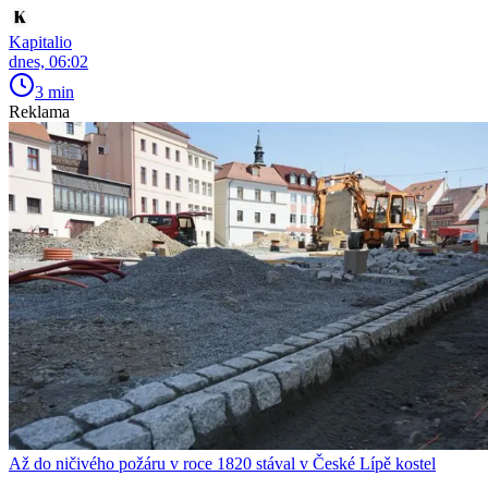
Kapitalio
dnes, 06:02
3 min
Reklama
Až do ničivého požáru v roce 1820 stával v České Lípě kostel