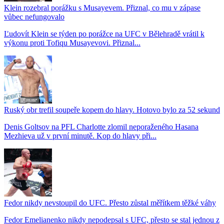
Klein rozebral porážku s Musayevem. Přiznal, co mu v zápase
vůbec nefungovalo
Ľudovít Klein se týden po porážce na UFC v Bělehradě vrátil k
výkonu proti Tofiqu Musayevovi. Přiznal...
Ruský obr trefil soupeře kopem do hlavy. Hotovo bylo za 52 sekund
Denis Goltsov na PFL Charlotte zlomil neporaženého Hasana
Mezhieva už v první minutě. Kop do hlavy při...
Fedor nikdy nevstoupil do UFC. Přesto zůstal měřítkem těžké váhy
Fedor Emelianenko nikdy nepodepsal s UFC, přesto se stal jednou z