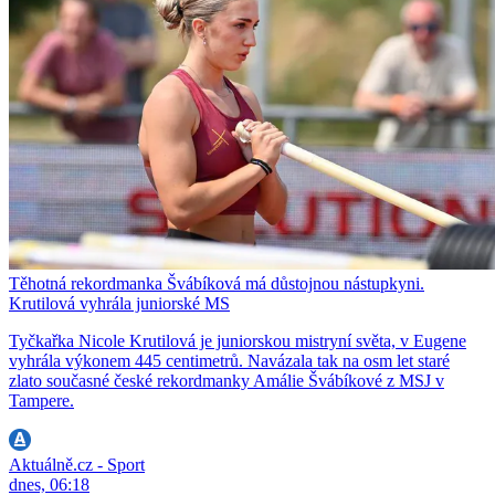
Těhotná rekordmanka Švábíková má důstojnou nástupkyni.
Krutilová vyhrála juniorské MS
Tyčkařka Nicole Krutilová je juniorskou mistryní světa, v Eugene
vyhrála výkonem 445 centimetrů. Navázala tak na osm let staré
zlato současné české rekordmanky Amálie Švábíkové z MSJ v
Tampere.
Aktuálně.cz - Sport
dnes, 06:18