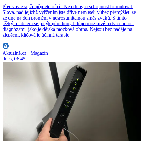
Představte si, že přijdete o řeč. Ne o hlas, o schopnost formulovat.
Slova, nad jejichž vyřčením jste dříve nemuseli vůbec přemýšlet, se
ze dne na den promění v nesrozumitelnou směs zvuků. S tímto
těžkým údělem se potýkají miliony lidí po mozkové mrtvici nebo s
diagnózami, jako je dětská mozková obrna. Nejsou bez naděje na
zlepšení, klíčová je účinná terapie.
Aktuálně.cz - Magazín
dnes, 06:45