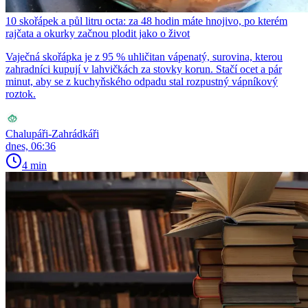
10 skořápek a půl litru octa: za 48 hodin máte hnojivo, po kterém
rajčata a okurky začnou plodit jako o život
Vaječná skořápka je z 95 % uhličitan vápenatý, surovina, kterou
zahradníci kupují v lahvičkách za stovky korun. Stačí ocet a pár
minut, aby se z kuchyňského odpadu stal rozpustný vápníkový
roztok.
Chalupáři-Zahrádkáři
dnes, 06:36
4 min