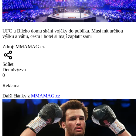
UFC u Bílého domu shání vojáky do publika. Musí mít určitou
výšku a váhu, cestu i hotel si mají zaplatit sami
Zdroj
:
MMAMAG.cz
Sdílet
Denní
výzva
0
Reklama
Další články z
MMAMAG.cz