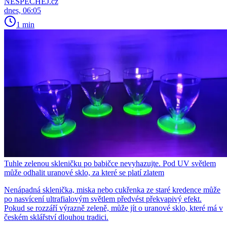
NESPECHEJ.cz
dnes, 06:05
1 min
Tuhle zelenou skleničku po babičce nevyhazujte. Pod UV světlem
může odhalit uranové sklo, za které se platí zlatem
Nenápadná sklenička, miska nebo cukřenka ze staré kredence může
po nasvícení ultrafialovým světlem předvést překvapivý efekt.
Pokud se rozzáří výrazně zeleně, může jít o uranové sklo, které má v
českém sklářství dlouhou tradici.