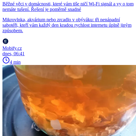
Běžné věci v domácnosti, které vám tiše ničí Wi-Fi signál a vy o tom
nemáte tušení. Řešení je poměrně snadné
Mikrovlnka, akvárium nebo zrcadlo v obýváku: tři nenápadní
sabotéři, kteří vám každý den kradou rychlost internetu úplně jiným
způsobem.
Mobify.cz
dnes, 06:41
4 min