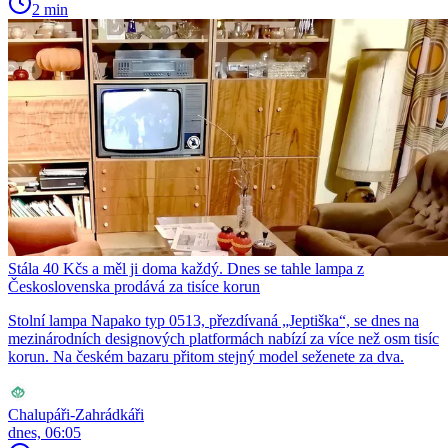
2 min
Stála 40 Kčs a měl ji doma každý. Dnes se tahle lampa z
Československa prodává za tisíce korun
Stolní lampa Napako typ 0513, přezdívaná „Jeptiška“, se dnes na
mezinárodních designových platformách nabízí za více než osm tisíc
korun. Na českém bazaru přitom stejný model seženete za dva.
Chalupáři-Zahrádkáři
dnes, 06:05