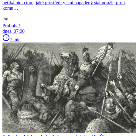
neříká nic o tom, jaké prostředky smí napadený stát použít, proti
komu…
Proboha!
dnes, 07:00
7 min