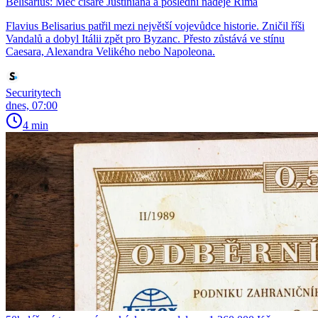
Belisarius: Meč císaře Justiniána a poslední naděje Říma
Flavius Belisarius patřil mezi největší vojevůdce historie. Zničil říši
Vandalů a dobyl Itálii zpět pro Byzanc. Přesto zůstává ve stínu
Caesara, Alexandra Velikého nebo Napoleona.
Securitytech
dnes, 07:00
4 min