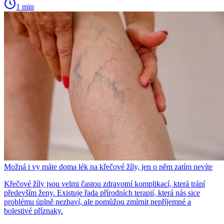
1 min
Možná i vy máte doma lék na křečové žíly, jen o něm zatím nevíte
Křečové žíly jsou velmi častou zdravotní komplikací, která trápí
především ženy. Existuje řada přírodních terapií, která nás sice
problému úplně nezbaví, ale pomůžou zmírnit nepříjemné a
bolestivé příznaky.