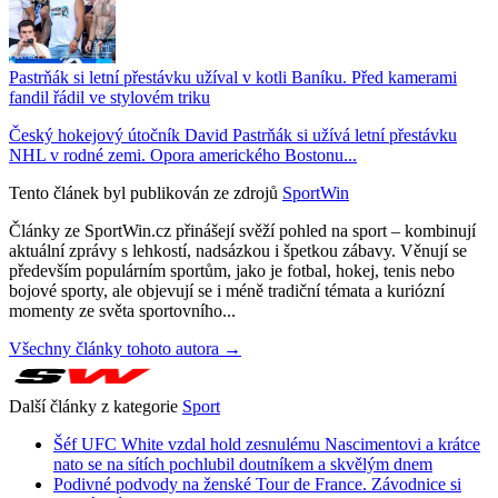
Pastrňák si letní přestávku užíval v kotli Baníku. Před kamerami
fandil řádil ve stylovém triku
Český hokejový útočník David Pastrňák si užívá letní přestávku
NHL v rodné zemi. Opora amerického Bostonu...
Tento článek byl publikován ze zdrojů
SportWin
Články ze SportWin.cz přinášejí svěží pohled na sport – kombinují
aktuální zprávy s lehkostí, nadsázkou i špetkou zábavy. Věnují se
především populárním sportům, jako je fotbal, hokej, tenis nebo
bojové sporty, ale objevují se i méně tradiční témata a kuriózní
momenty ze světa sportovního...
Všechny články tohoto autora →
Další články z kategorie
Sport
Šéf UFC White vzdal hold zesnulému Nascimentovi a krátce
nato se na sítích pochlubil doutníkem a skvělým dnem
Podivné podvody na ženské Tour de France. Závodnice si