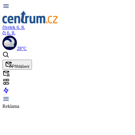
čtvrtek 6. 8.
čt 6. 8.
28°C
Přihlášení
Reklama