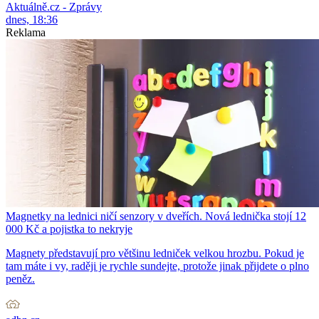
Aktuálně.cz - Zprávy
dnes, 18:36
Reklama
Magnetky na lednici ničí senzory v dveřích. Nová lednička stojí 12
000 Kč a pojistka to nekryje
Magnety představují pro většinu ledniček velkou hrozbu. Pokud je
tam máte i vy, raději je rychle sundejte, protože jinak přijdete o plno
peněz.