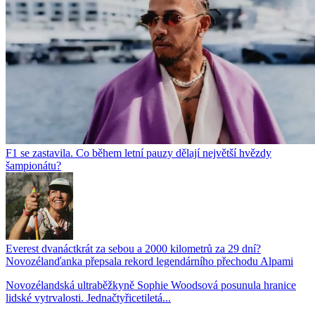
F1 se zastavila. Co během letní pauzy dělají největší hvězdy
šampionátu?
Everest dvanáctkrát za sebou a 2000 kilometrů za 29 dní?
Novozélanďanka přepsala rekord legendárního přechodu Alpami
Novozélandská ultraběžkyně Sophie Woodsová posunula hranice
lidské vytrvalosti. Jednačtyřicetiletá...