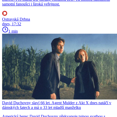
samotní fanoušci i široká veřejnost.
Ostravská Drbna
dnes, 17:32
1 min
David Duchovny slaví 66 let. Agent Mulder z Akt X dnes natáčí v
dámských šatech a má o 33 let mladší manželku
Americký herec David Duchovny překvapuje tajnou svatbou s