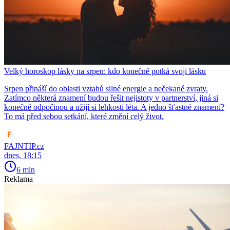
Velký horoskop lásky na srpen: kdo konečně potká svoji lásku
Srpen přináší do oblasti vztahů silné energie a nečekané zvraty.
Zatímco některá znamení budou řešit nejistoty v partnerství, jiná si
konečně odpočinou a užijí si lehkosti léta. A jedno šťastné znamení?
To má před sebou setkání, které změní celý život.
FAJNTIP.cz
dnes, 18:15
6 min
Reklama