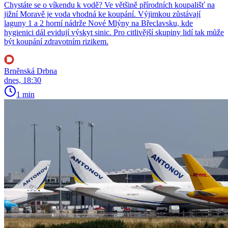
Chystáte se o víkendu k vodě? Ve většině přírodních koupališť na
jižní Moravě je voda vhodná ke koupání. Výjimkou zůstávají
laguny 1 a 2 horní nádrže Nové Mlýny na Břeclavsku, kde
hygienici dál evidují výskyt sinic. Pro citlivější skupiny lidí tak může
být koupání zdravotním rizikem.
Brněnská Drbna
dnes, 18:30
1 min