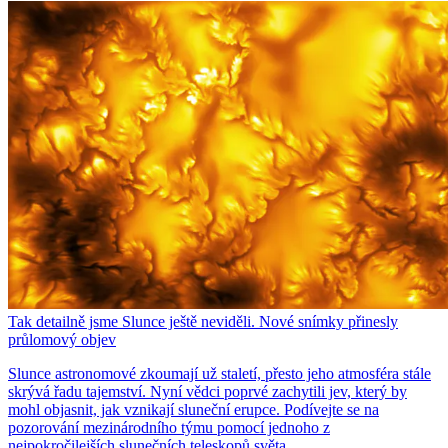
Tak detailně jsme Slunce ještě neviděli. Nové snímky přinesly
průlomový objev
Slunce astronomové zkoumají už staletí, přesto jeho atmosféra stále
skrývá řadu tajemství. Nyní vědci poprvé zachytili jev, který by
mohl objasnit, jak vznikají sluneční erupce. Podívejte se na
pozorování mezinárodního týmu pomocí jednoho z
nejpokročilejších slunečních teleskopů světa.