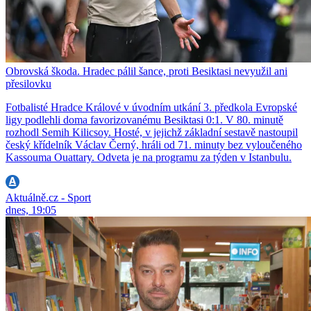
Obrovská škoda. Hradec pálil šance, proti Besiktasi nevyužil ani
přesilovku
Fotbalisté Hradce Králové v úvodním utkání 3. předkola Evropské
ligy podlehli doma favorizovanému Besiktasi 0:1. V 80. minutě
rozhodl Semih Kilicsoy. Hosté, v jejichž základní sestavě nastoupil
český křídelník Václav Černý, hráli od 71. minuty bez vyloučeného
Kassouma Ouattary. Odveta je na programu za týden v Istanbulu.
Aktuálně.cz - Sport
dnes, 19:05