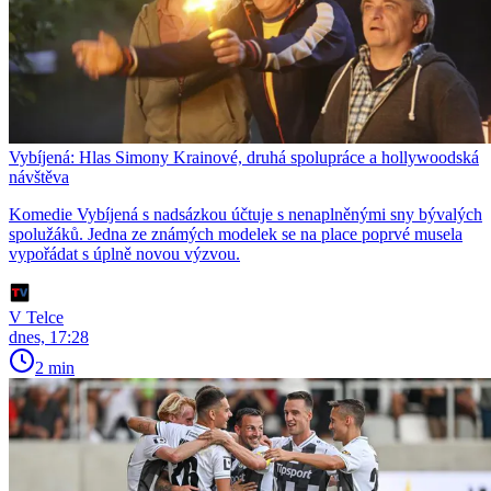
Vybíjená: Hlas Simony Krainové, druhá spolupráce a hollywoodská
návštěva
Komedie Vybíjená s nadsázkou účtuje s nenaplněnými sny bývalých
spolužáků. Jedna ze známých modelek se na place poprvé musela
vypořádat s úplně novou výzvou.
V Telce
dnes, 17:28
2 min