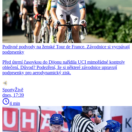
Podivné podvody na ženské Tour de France. Závodnice si vycpávají
podprsenky
Před úterní časovkou do Dijonu nařídila UCI mimořádné kontroly
oblečení. Důvod? Podezření, že si některé závodnice upravují
podprsenky pro aerodynamický zisk.
SportyŽivě
dnes, 17:39
4 min