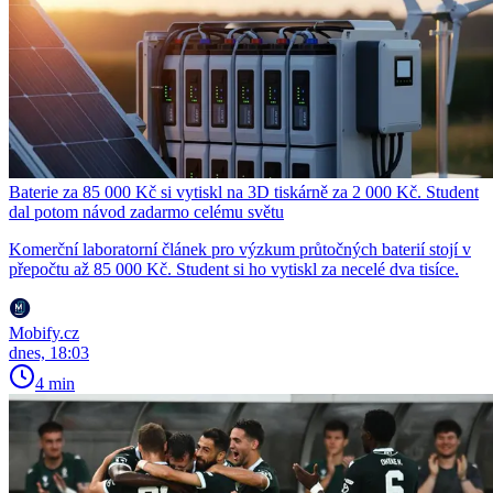
Baterie za 85 000 Kč si vytiskl na 3D tiskárně za 2 000 Kč. Student
dal potom návod zadarmo celému světu
Komerční laboratorní článek pro výzkum průtočných baterií stojí v
přepočtu až 85 000 Kč. Student si ho vytiskl za necelé dva tisíce.
Mobify.cz
dnes, 18:03
4 min