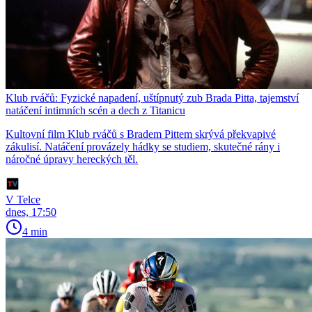
Klub rváčů: Fyzické napadení, uštípnutý zub Brada Pitta, tajemství
natáčení intimních scén a dech z Titanicu
Kultovní film Klub rváčů s Bradem Pittem skrývá překvapivé
zákulisí. Natáčení provázely hádky se studiem, skutečné rány i
náročné úpravy hereckých těl.
V Telce
dnes, 17:50
4 min