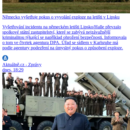
Německo vyšetřuje pokus o vyvolání exploze na letišti v Lipsku
Vyšetřování incidentu na německém letišti Lipsko/Halle převzalo
spolkové státní zastupitelství, které se zabývá nejzávažnější
kriminalitou týkající se například ohrožení bezpečnosti. Informovala
o tom ve čtvrtek agentura DPA. Úřad se sídlem v Karlsruhe má
podle agentury podezření na úmyslný pokus o způsobení exploze.
Aktuálně.cz - Zprávy
dnes, 18:29