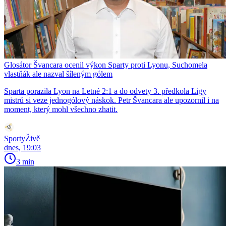
Glosátor Švancara ocenil výkon Sparty proti Lyonu, Suchomela
vlastňák ale nazval šíleným gólem
Sparta porazila Lyon na Letné 2:1 a do odvety 3. předkola Ligy
mistrů si veze jednogólový náskok. Petr Švancara ale upozornil i na
moment, který mohl všechno zhatit.
SportyŽivě
dnes, 19:03
3 min