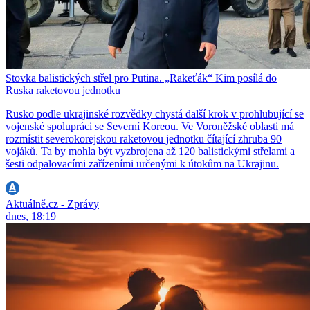
Stovka balistických střel pro Putina. „Rakeťák“ Kim posílá do
Ruska raketovou jednotku
Rusko podle ukrajinské rozvědky chystá další krok v prohlubující se
vojenské spolupráci se Severní Koreou. Ve Voroněžské oblasti má
rozmístit severokorejskou raketovou jednotku čítající zhruba 90
vojáků. Ta by mohla být vyzbrojena až 120 balistickými střelami a
šesti odpalovacími zařízeními určenými k útokům na Ukrajinu.
Aktuálně.cz - Zprávy
dnes, 18:19