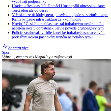
vycpávají podprsenky
Hradec - Besiktas 0:0. Domácí Umar spálil obrovskou šanci,
Turci jdou ale do deseti
V české lize tři kluby nemají osvětlení, jinde se v zimě netopí.
Kania kritizuje infrastrukturu za 770 milionů
Novinář Českého rozhlasu se stal fotbalovým trenérem. Po
necelém roce u dorostenek Slavie povede druholigový tým
Policie zasahovala v sídle korejské fotbalové asociace kvůli
podezření kolem jmenování trenéra národního týmu
Zobrazit více
Sport
Vybrali jsme pro vás
Magazíny a zajímavosti