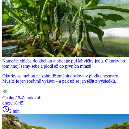
Namočte chleba do kbelíku a přidejte půl lahvičky jódu. Okurky po
tom hnojí samy sebe a plodí až do prvních mrazů
Okurky se mohou na zahradě změnit doslova v plodící nezmary.
Musíte je jen správně vyživit – a pak už se jen těšit z výsledků.
Chalupáři-Zahrádkáři
dnes, 18:45
2 min