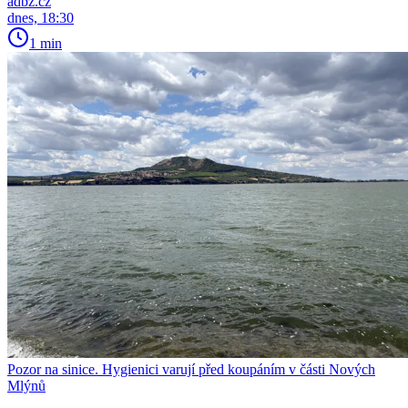
adbz.cz
dnes, 18:30
1 min
Pozor na sinice. Hygienici varují před koupáním v části Nových
Mlýnů