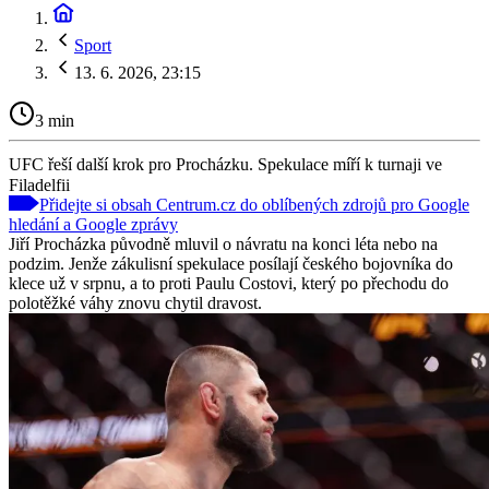
Sport
13. 6. 2026, 23:15
3 min
UFC řeší další krok pro Procházku. Spekulace míří k turnaji ve
Filadelfii
Přidejte si obsah Centrum.cz do oblíbených zdrojů pro Google
hledání a Google zprávy
Jiří Procházka původně mluvil o návratu na konci léta nebo na
podzim. Jenže zákulisní spekulace posílají českého bojovníka do
klece už v srpnu, a to proti Paulu Costovi, který po přechodu do
polotěžké váhy znovu chytil dravost.