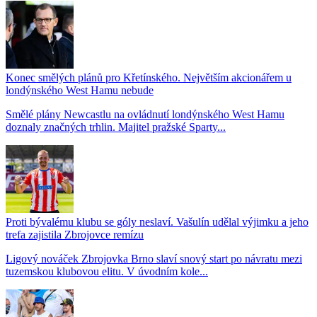
Konec smělých plánů pro Křetínského. Největším akcionářem u
londýnského West Hamu nebude
Smělé plány Newcastlu na ovládnutí londýnského West Hamu
doznaly značných trhlin. Majitel pražské Sparty...
Proti bývalému klubu se góly neslaví. Vašulín udělal výjimku a jeho
trefa zajistila Zbrojovce remízu
Ligový nováček Zbrojovka Brno slaví snový start po návratu mezi
tuzemskou klubovou elitu. V úvodním kole...