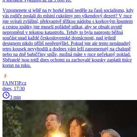
Vzpomenete si ještě na ty horké letní neděle za časů socialismu, kdy
vás rodiče poslali do místní cukrárny pro víkendový dezert? V ruce
jste svírali zvláštní, překvapivě těžkou nádobu s korkovým špuntem
a cestou zpátky jste museli pořádně utíkat, aby se obsah uvnitř
neproměnil v tekutou katastrofu. Tehdy to byla naprosto běžná
součást snad každé československé domácnosti, nad jejímž
designem nikdo příliš nepřemýšlel. Pokud jste ale tento nenápadný
retro kousek nevyhodili a dodnes vám leží zapomenutý na chalupě
nebo na dně babiččiny spíže, možná máte v ruce nečekaný poklad.
Sběratelé jsou totiž dnes ochotni za zachovalé kousky zaplatit tisíce
korun na ruku.
FAJNTIP.cz
dnes, 17:30
3 min