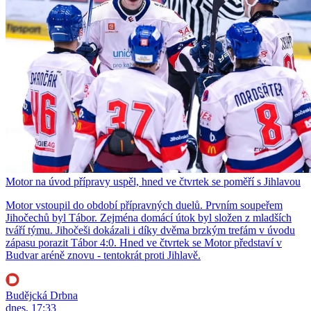
Motor na úvod přípravy uspěl, hned ve čtvrtek se poměří s Jihlavou
Motor vstoupil do období přípravných duelů. Prvním soupeřem
Jihočechů byl Tábor. Zejména domácí útok byl složen z mladších
tváří týmu. Jihočeši dokázali i díky dvěma brzkým trefám v úvodu
zápasu porazit Tábor 4:0. Hned ve čtvrtek se Motor představí v
Budvar aréně znovu - tentokrát proti Jihlavě.
Budějcká Drbna
dnes, 17:33