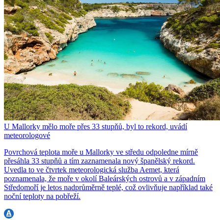
U Mallorky mělo moře přes 33 stupňů, byl to rekord, uvádí
meteorologové
Povrchová teplota moře u Mallorky ve středu odpoledne mírně
přesáhla 33 stupňů a tím zaznamenala nový španělský rekord.
Uvedla to ve čtvrtek meteorologická služba Aemet, která
poznamenala, že moře v okolí Baleárských ostrovů a v západním
Středomoří je letos nadprůměrně teplé, což ovlivňuje například také
noční teploty na pobřeží.