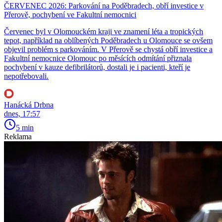
ČERVENEC 2026: Parkování na Poděbradech, obří investice v
Přerově, pochybení ve Fakultní nemocnici
Červenec byl v Olomouckém kraji ve znamení léta a tropických
tepot, například na oblíbených Poděbradech u Olomouce se ovšem
objevil problém s parkováním. V Přerově se chystá obří investice a
Fakultní nemocnice Olomouc po měsících odmítání přiznala
pochybení v kauze defibrilátorů, dostali je i pacienti, kteří je
nepotřebovali.
Hanácká Drbna
dnes, 17:57
5 min
Reklama