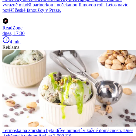
výrazně mladší partnerkou i nečekanou filmovou rolí. Letos navíc
potěší české fanoušky v Praze.
ReadZone
dnes, 17:30
4 min
Reklama
Termoska na zmrzlinu byla dříve nutností v každé domácnosti. Dnes
ji sběratelé vykupují až za 3 000 Kč