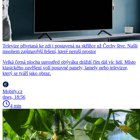
Televize přivrtaná ke zdi i postavená na skříňce už Čechy štve. Našli
mnohem zajímavější řešení, které neruší prostor
Velká černá plocha uprostřed obýváku dráždí čím dál víc lidí. Místo
klasického zavěšení volí posuvné panely, lamely nebo televizor,
který se tváří jako obraz.
Mobify.cz
dnes, 18:56
4 min