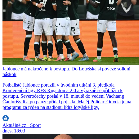
Jablonec má nakročeno k postupu. Do Lotyšska si poveze solidní
náskok
Fotbalisté Jablonce porazili v úvodním utkání 3. předkola
Konferenční ligy RFS Riga doma 2:0 a výrazně se přiblížili k
postupu. Severočechy poslal v 18. minutě do vedení Vachtang
Čanturišvili a po pauze přidal pojistku Matěj Polidar. Odveta je na
programu za týden na stadionu lídra lotyšské ligy.
Aktuálně.cz - Sport
dnes, 18:03