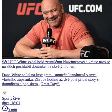
Šéf UFC White vzdal hold zesnulému Nascimentovi a krátce nato se
na sítích pochlubil doutníkem a skvělým dnem
Dana White sdílel na Instagramu smuteční oznámení o smrti
vlastního zápasníka. Zhruba hodinu až dvě poté přidal story s
doutníkem a popiskem „Great Day“.
SportyŽivě
dnes, 18:01
3 min