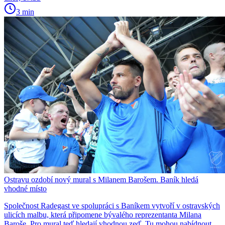
3 min
Ostravu ozdobí nový mural s Milanem Barošem. Baník hledá
vhodné místo
Společnost Radegast ve spolupráci s Baníkem vytvoří v ostravských
ulicích malbu, která připomene bývalého reprezentanta Milana
Baroše. Pro mural teď hledají vhodnou zeď. Tu mohou nabídnout