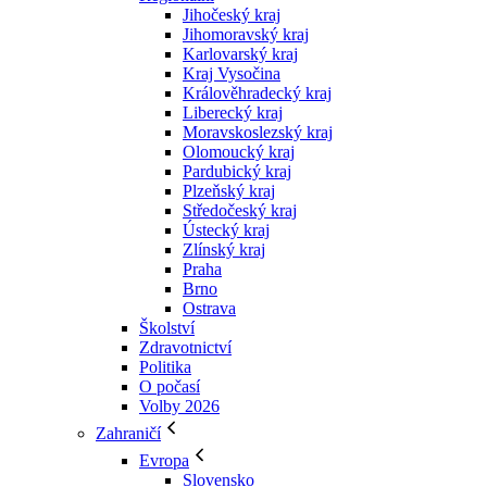
Jihočeský kraj
Jihomoravský kraj
Karlovarský kraj
Kraj Vysočina
Králověhradecký kraj
Liberecký kraj
Moravskoslezský kraj
Olomoucký kraj
Pardubický kraj
Plzeňský kraj
Středočeský kraj
Ústecký kraj
Zlínský kraj
Praha
Brno
Ostrava
Školství
Zdravotnictví
Politika
O počasí
Volby 2026
Zahraničí
Evropa
Slovensko