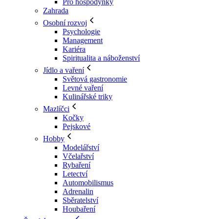
Pro hospodyňky
Zahrada
Osobní rozvoj
Psychologie
Management
Kariéra
Spiritualita a náboženství
Jídlo a vaření
Světová gastronomie
Levné vaření
Kulinářské triky
Mazlíčci
Kočky
Pejskové
Hobby
Modelářství
Včelařství
Rybaření
Letectví
Automobilismus
Adrenalin
Sběratelství
Houbaření