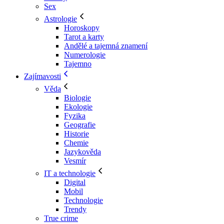
Sex
Astrologie
Horoskopy
Tarot a karty
Andělé a tajemná znamení
Numerologie
Tajemno
Zajímavosti
Věda
Biologie
Ekologie
Fyzika
Geografie
Historie
Chemie
Jazykověda
Vesmír
IT a technologie
Digital
Mobil
Technologie
Trendy
True crime