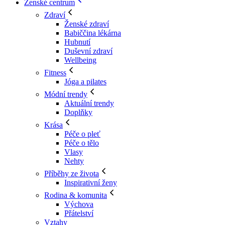
Ženské centrum
Zdraví
Ženské zdraví
Babiččina lékárna
Hubnutí
Duševní zdraví
Wellbeing
Fitness
Jóga a pilates
Módní trendy
Aktuální trendy
Doplňky
Krása
Péče o pleť
Péče o tělo
Vlasy
Nehty
Příběhy ze života
Inspirativní ženy
Rodina & komunita
Výchova
Přátelství
Vztahy