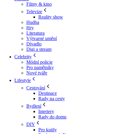
Filmy & kino
Televize
Reality show
Hudba
Hry
Literatura
Výtvarné umění
Divadlo
Digi a stream
Celebrity
Módní policie
Pro pamětníky
Nové tváře
Lifestyle
Cestování
Destinace
Rady na cesty
Bydlení
Interiery
Rady do domu
DIY
Pro kutily