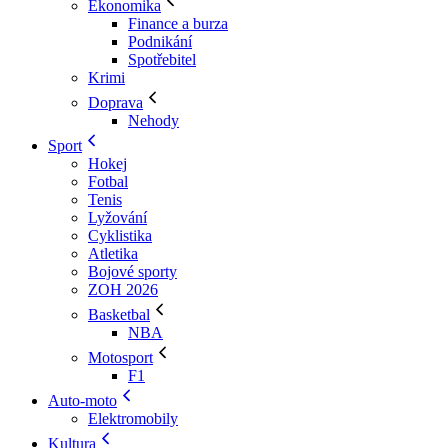
Ekonomika
Finance a burza
Podnikání
Spotřebitel
Krimi
Doprava
Nehody
Sport
Hokej
Fotbal
Tenis
Lyžování
Cyklistika
Atletika
Bojové sporty
ZOH 2026
Basketbal
NBA
Motosport
F1
Auto-moto
Elektromobily
Kultura