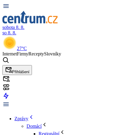
sobota 8. 8.
so 8. 8.
27°C
Internet
Firmy
Recepty
Slovníky
Přihlášení
Zprávy
Domácí
Regionální