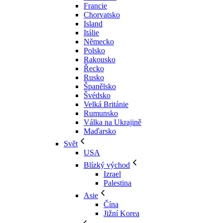
Francie
Chorvatsko
Island
Itálie
Německo
Polsko
Rakousko
Řecko
Rusko
Španělsko
Švédsko
Velká Británie
Rumunsko
Válka na Ukrajině
Maďarsko
Svět
USA
Blízký východ
Izrael
Palestina
Asie
Čína
Jižní Korea