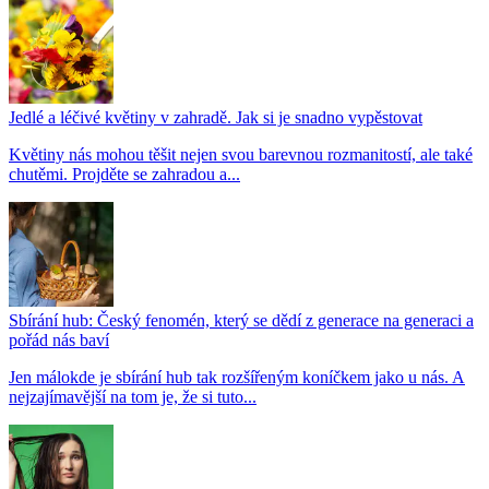
Jedlé a léčivé květiny v zahradě. Jak si je snadno vypěstovat
Květiny nás mohou těšit nejen svou barevnou rozmanitostí, ale také
chutěmi. Projděte se zahradou a...
Sbírání hub: Český fenomén, který se dědí z generace na generaci a
pořád nás baví
Jen málokde je sbírání hub tak rozšířeným koníčkem jako u nás. A
nejzajímavější na tom je, že si tuto...