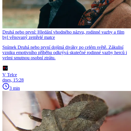
Druhá nebo první: Hledání vhodného názvu, rodinné vazby a film
byl věnovaný zemřelé matce
Snímek Druhá nebo první dojímá diváky po celém světě. Zákulisí
vzniku emotivního příběhu odkrývá skutečné rodinné vazby herců i
velmi smutnou osobní ztrátu.
V Telce
dnes, 15:28
3 min