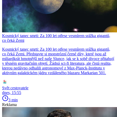
Kosmický tanec smrti: Za 100 let otřese vesmírem srážka gigantů,
co čeká Zemi
Kosmický tanec smrti: Za 100 let otřese vesmírem srážka gigantů,
co čeká Zemi. Představte si monstrózní černé díry, které jsou až
miliardkrát hmotnější než naše Slunce, jak se k sobě divoce přitahují
v těsném gravitačním objetí. Žádná sci-fi literatura, ale čistá realita,
kterou nedávno odhalili astronomové z Max-Planck-Institutu v
aktivním galaktickém jádru vzdáleného blazaru Markarian 501.
Svět cestovatele
dnes, 15:55
3 min
Reklama