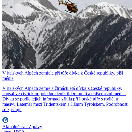
V italských Alpách zemřela při túře dívka z České republiky, píší
média
V italských Alpách zemřela čtrnáctiletá dívka z České republiky,
napsal ve čtvrtek odpoledne deník il Dolomiti a další místní média.
Dívka se podle jejich informací zřítila při horské túře s rodiči u
masivu Latemar mezi Tridentskem a Jižním Tyrolskem. Podrobnosti
se zjišťují.
Aktuálně.cz - Zprávy
dnes, 15:20