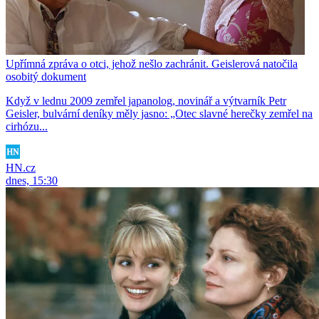
Upřímná zpráva o otci, jehož nešlo zachránit. Geislerová natočila
osobitý dokument
Když v lednu 2009 zemřel japanolog, novinář a výtvarník Petr
Geisler, bulvární deníky měly jasno: „Otec slavné herečky zemřel na
cirhózu...
HN.cz
dnes, 15:30