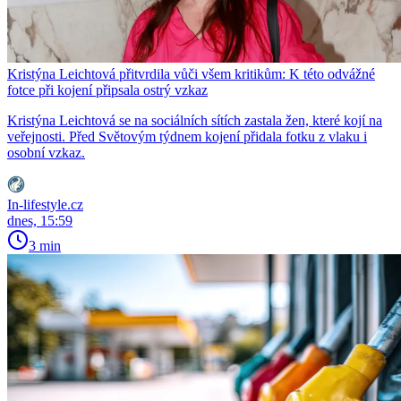
Kristýna Leichtová přitvrdila vůči všem kritikům: K této odvážné
fotce při kojení připsala ostrý vzkaz
Kristýna Leichtová se na sociálních sítích zastala žen, které kojí na
veřejnosti. Před Světovým týdnem kojení přidala fotku z vlaku i
osobní vzkaz.
In-lifestyle.cz
dnes, 15:59
3 min