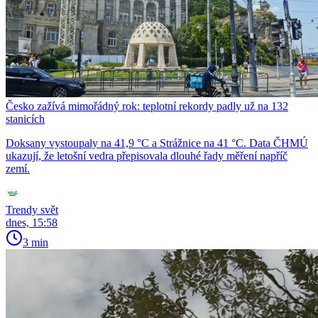
Česko zažívá mimořádný rok: teplotní rekordy padly už na 132
stanicích
Doksany vystoupaly na 41,9 °C a Strážnice na 41 °C. Data ČHMÚ
ukazují, že letošní vedra přepisovala dlouhé řady měření napříč
zemí.
Trendy svět
dnes, 15:58
3 min