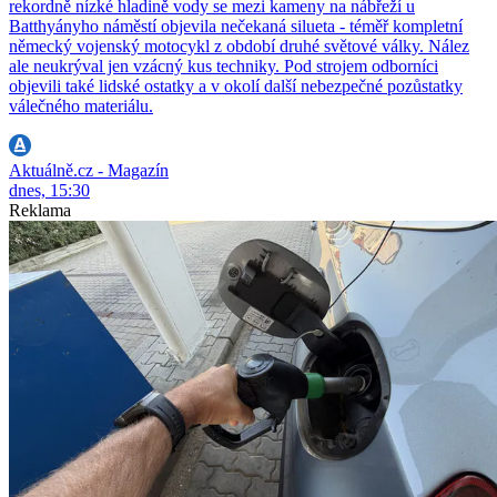
rekordně nízké hladině vody se mezi kameny na nábřeží u
Batthyányho náměstí objevila nečekaná silueta - téměř kompletní
německý vojenský motocykl z období druhé světové války. Nález
ale neukrýval jen vzácný kus techniky. Pod strojem odborníci
objevili také lidské ostatky a v okolí další nebezpečné pozůstatky
válečného materiálu.
Aktuálně.cz - Magazín
dnes, 15:30
Reklama