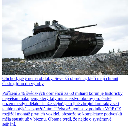
Obchod, jaký nemá obdoby. Severští obrněnci, kteří mají chránit
Česko, jdou do výroby
Pořízení 246 švédských obrněnců za 60 miliard korun je historicky
největším nákupem, který kdy ministerstvo obrany pro české
pozemní síly udělalo. Jenže stejně jako jiné zbrojní kontrakty se i
tenhle potýká se zpožděním. Třeba až nyní se v podniku VOP CZ
rozjíždí montáž prvních vozidel, přestože se kompletace podvozků
měla spustit už v březnu. Obrana tvrdí, že nejde o systémové
selhání.