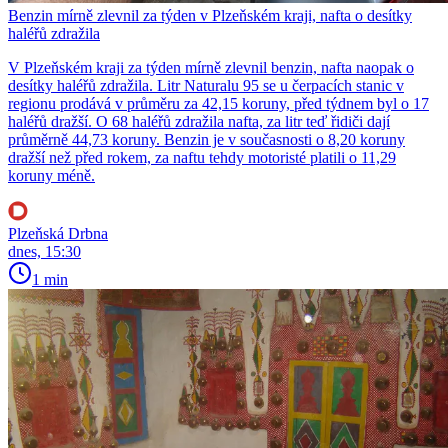
Benzin mírně zlevnil za týden v Plzeňském kraji, nafta o desítky
haléřů zdražila
V Plzeňském kraji za týden mírně zlevnil benzin, nafta naopak o
desítky haléřů zdražila. Litr Naturalu 95 se u čerpacích stanic v
regionu prodává v průměru za 42,15 koruny, před týdnem byl o 17
haléřů dražší. O 68 haléřů zdražila nafta, za litr teď řidiči dají
průměrně 44,73 koruny. Benzin je v současnosti o 8,20 koruny
dražší než před rokem, za naftu tehdy motoristé platili o 11,29
koruny méně.
Plzeňská Drbna
dnes, 15:30
1 min