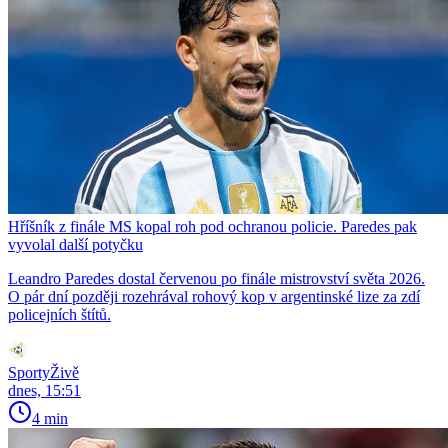
Hříšník z finále MS kopal roh pod ochranou policie. Paredes pak
vyvolal další potyčku
Leandro Paredes dostal červenou po finále mistrovství světa 2026.
O pár dní později rozehrával rohový kop v argentinské lize za zdí
policejních štítů.
SportyŽivě
dnes, 15:51
4 min