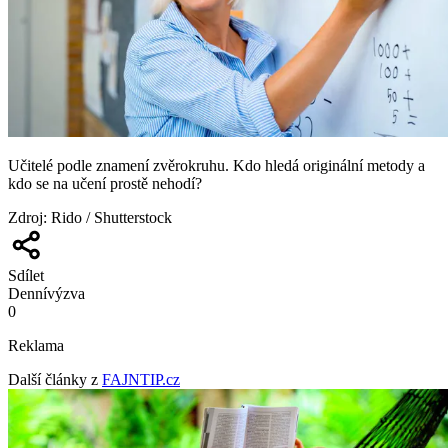
Učitelé podle znamení zvěrokruhu. Kdo hledá originální metody a
kdo se na učení prostě nehodí?
Zdroj
:
Rido / Shutterstock
Sdílet
Denní
výzva
0
Reklama
Další články z
FAJNTIP.cz