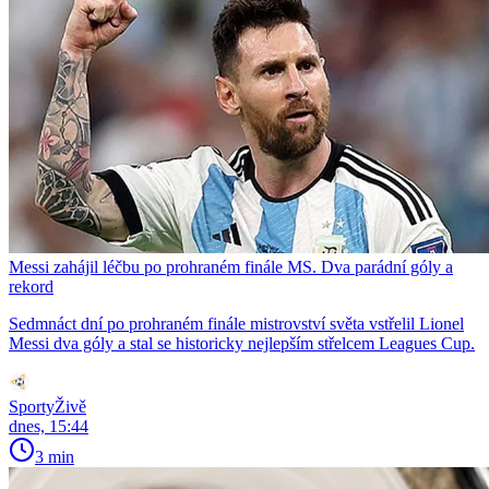
Messi zahájil léčbu po prohraném finále MS. Dva parádní góly a
rekord
Sedmnáct dní po prohraném finále mistrovství světa vstřelil Lionel
Messi dva góly a stal se historicky nejlepším střelcem Leagues Cup.
SportyŽivě
dnes, 15:44
3 min