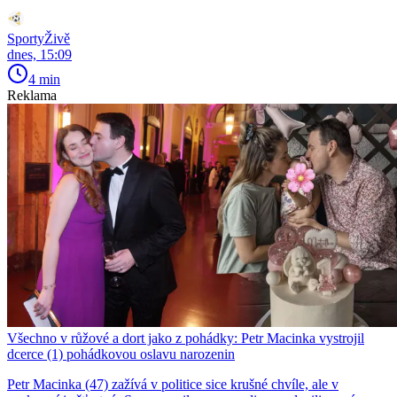
SportyŽivě
dnes, 15:09
4 min
Reklama
Všechno v růžové a dort jako z pohádky: Petr Macinka vystrojil
dcerce (1) pohádkovou oslavu narozenin
Petr Macinka (47) zažívá v politice sice krušné chvíle, ale v