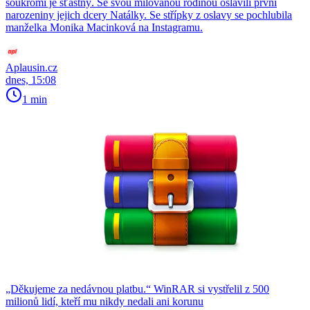
soukromí je šťastný. Se svou milovanou rodinou oslavili první
narozeniny jejich dcery Natálky. Se střípky z oslavy se pochlubila
manželka Monika Macinková na Instagramu.
Aplausin.cz
dnes, 15:08
1 min
„Děkujeme za nedávnou platbu.“ WinRAR si vystřelil z 500
milionů lidí, kteří mu nikdy nedali ani korunu