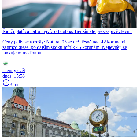
Řidiči platí za naftu nejvíc od dubna. Benzín ale překvapivě zlevnil
Ceny paliv se rozešly: Natural 95 se drží těsně nad 42 korunami,
zatímco diesel po dalším skoku míří k 45 korunám. Nejlevněji se
tankuje mimo Prahu.
Trendy svět
dnes, 15:58
3 min