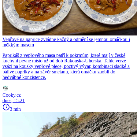
Vepřové na paprice zvládne každý a odmění se jemnou omáčkou i
měkkým masem
Paprikáš z vepřového masa patří k pokrmům, které mají v české
kuchyni pevné místo už od dob Rakouska-Uherska. Tahle verze
vsází na kousky vepřové plece, poctivý vývar, kombinaci sladké a
pálivé papriky a na závěr smetanu, která omáčku zaoblí do
hedvábné konzistence.
Cooky.cz
dnes, 15:21
3 min