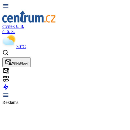
čtvrtek 6. 8.
čt 6. 8.
30°C
Přihlášení
Reklama