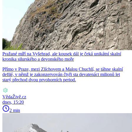
Pražané míří na Vyšehrad, ale kousek dál je čeká unikátní skalní
kronika silurského a devonského moře
Přímo v Praze, mezi Zlíchovem a Malou Chuchlí, se táhne skalní
defilé, v němž je zakonzervován čtyři sta devatenáct milionů let
starý přechod dvou prvohorních period.
VědaŽivě.cz
dnes, 15:20
2 min