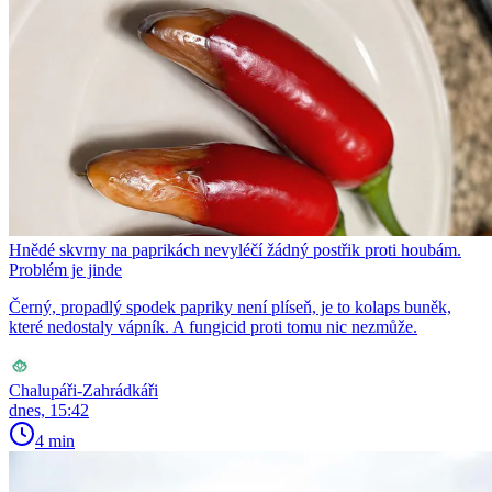
Hnědé skvrny na paprikách nevyléčí žádný postřik proti houbám.
Problém je jinde
Černý, propadlý spodek papriky není plíseň, je to kolaps buněk,
které nedostaly vápník. A fungicid proti tomu nic nezmůže.
Chalupáři-Zahrádkáři
dnes, 15:42
4 min