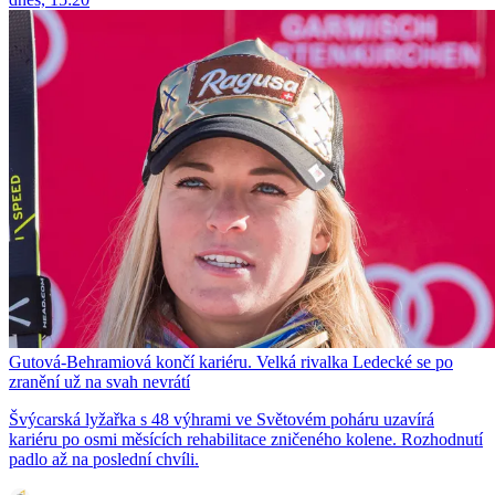
Gutová-Behramiová končí kariéru. Velká rivalka Ledecké se po
zranění už na svah nevrátí
Švýcarská lyžařka s 48 výhrami ve Světovém poháru uzavírá
kariéru po osmi měsících rehabilitace zničeného kolene. Rozhodnutí
padlo až na poslední chvíli.