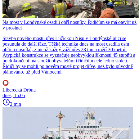
Na most v Londýnské osadili obří nosníky. Řidičům se má otevřít už
v prosinci
Stavba nového mostu přes Lužickou Nisu v Londýnské ulici se
posunula do další fáze. Těžká technika dnes na most usadila osm
obřích nosníků, z nichž každý váží přes 28 tun a měří 30 metrů.
Atypická konstrukce se vyznačuje neobvyklou šikmostí 45 stupňů a
po dokončení má sloužit obyvatelům i řidičům celé jedno století.
Řidiči by se mohli po novém mostě projet dříve, než bylo původně
plánováno, už před Vánocemi.
Liberecká Drbna
dnes, 15:05
2 min