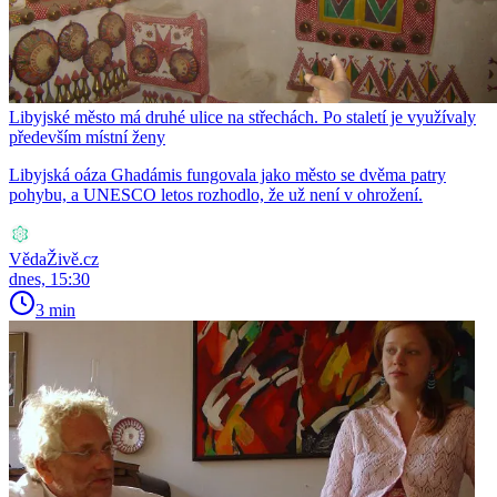
Libyjské město má druhé ulice na střechách. Po staletí je využívaly
především místní ženy
Libyjská oáza Ghadámis fungovala jako město se dvěma patry
pohybu, a UNESCO letos rozhodlo, že už není v ohrožení.
VědaŽivě.cz
dnes, 15:30
3 min