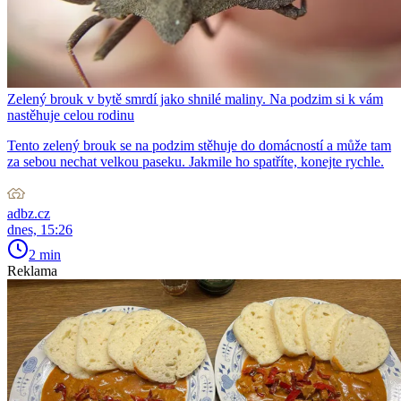
Zelený brouk v bytě smrdí jako shnilé maliny. Na podzim si k vám
nastěhuje celou rodinu
Tento zelený brouk se na podzim stěhuje do domácností a může tam
za sebou nechat velkou paseku. Jakmile ho spatříte, konejte rychle.
adbz.cz
dnes, 15:26
2 min
Reklama