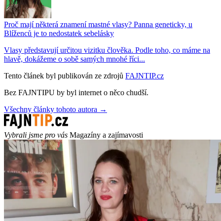
Proč mají některá znamení mastné vlasy? Panna geneticky, u
Blíženců je to nedostatek sebelásky
Vlasy představují určitou vizitku člověka. Podle toho, co máme na
hlavě, dokážeme o sobě samých mnohé říci...
Tento článek byl publikován ze zdrojů
FAJNTIP.cz
Bez FAJNTIPU by byl internet o něco chudší.
Všechny články tohoto autora →
Vybrali jsme pro vás
Magazíny a zajímavosti