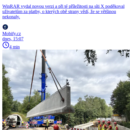
WinRAR vydal novou verzi a při té příležitosti na síti X poděkoval
uživatelům za platby, o kterých obě strany vědí, že se většinou
nekonaly.
Mobify.cz
dnes, 15:07
4 min