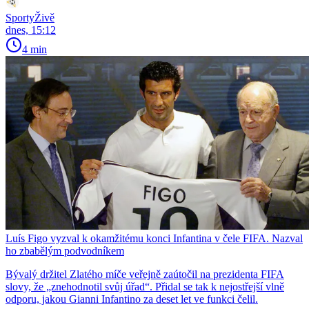
SportyŽivě
dnes, 15:12
4 min
Luís Figo vyzval k okamžitému konci Infantina v čele FIFA. Nazval
ho zbabělým podvodníkem
Bývalý držitel Zlatého míče veřejně zaútočil na prezidenta FIFA
slovy, že „znehodnotil svůj úřad“. Přidal se tak k nejostřejší vlně
odporu, jakou Gianni Infantino za deset let ve funkci čelil.