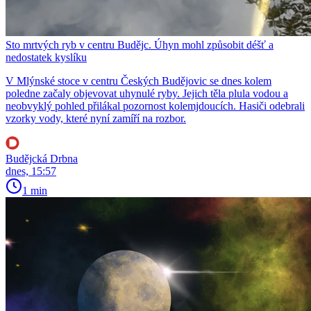
Sto mrtvých ryb v centru Budějc. Úhyn mohl způsobit déšť a
nedostatek kyslíku
V Mlýnské stoce v centru Českých Budějovic se dnes kolem
poledne začaly objevovat uhynulé ryby. Jejich těla plula vodou a
neobvyklý pohled přilákal pozornost kolemjdoucích. Hasiči odebrali
vzorky vody, které nyní zamíří na rozbor.
Budějcká Drbna
dnes, 15:57
1 min