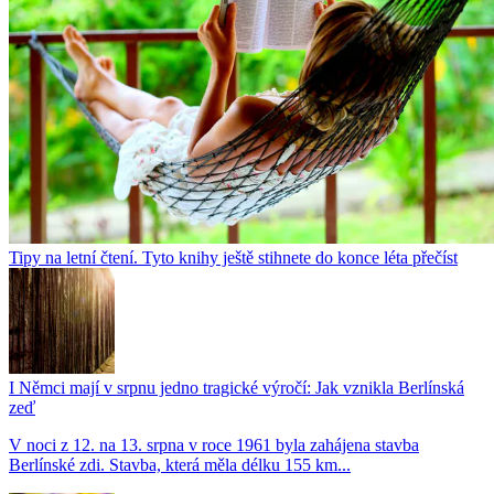
Tipy na letní čtení. Tyto knihy ještě stihnete do konce léta přečíst
I Němci mají v srpnu jedno tragické výročí: Jak vznikla Berlínská
zeď
V noci z 12. na 13. srpna v roce 1961 byla zahájena stavba
Berlínské zdi. Stavba, která měla délku 155 km...