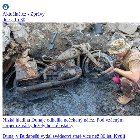
Aktuálně.cz - Zprávy
dnes, 15:30
Nízká hladina Dunaje odhalila nečekaný nález. Pod vzácným
strojem z války ležely lidské ostatky
Dunaj v Budapešti vydal svědectví staré více než 80 let. Kvůli