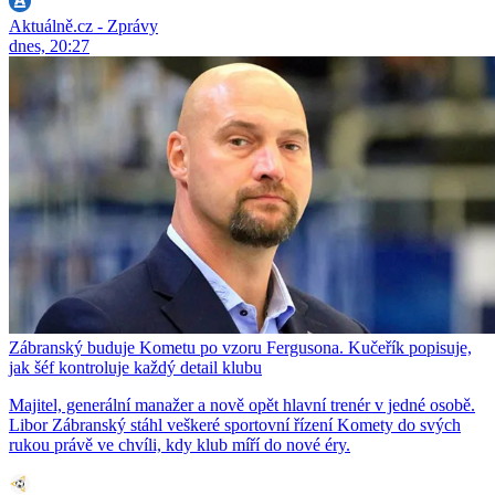
Aktuálně.cz - Zprávy
dnes, 20:27
Zábranský buduje Kometu po vzoru Fergusona. Kučeřík popisuje,
jak šéf kontroluje každý detail klubu
Majitel, generální manažer a nově opět hlavní trenér v jedné osobě.
Libor Zábranský stáhl veškeré sportovní řízení Komety do svých
rukou právě ve chvíli, kdy klub míří do nové éry.