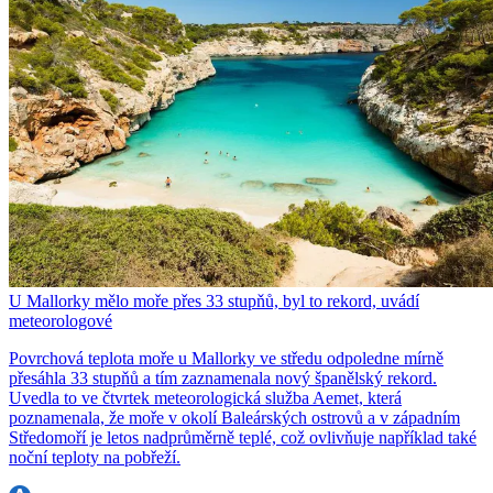
U Mallorky mělo moře přes 33 stupňů, byl to rekord, uvádí
meteorologové
Povrchová teplota moře u Mallorky ve středu odpoledne mírně
přesáhla 33 stupňů a tím zaznamenala nový španělský rekord.
Uvedla to ve čtvrtek meteorologická služba Aemet, která
poznamenala, že moře v okolí Baleárských ostrovů a v západním
Středomoří je letos nadprůměrně teplé, což ovlivňuje například také
noční teploty na pobřeží.