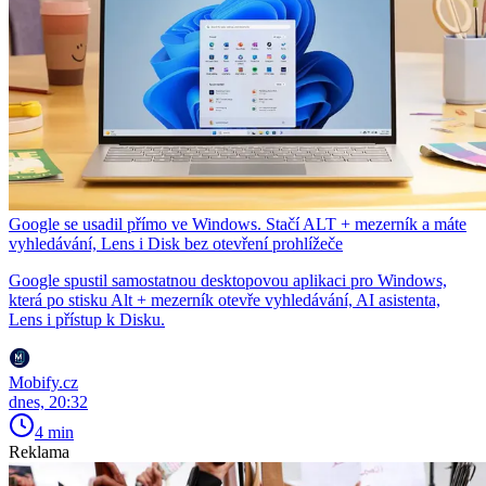
Google se usadil přímo ve Windows. Stačí ALT + mezerník a máte
vyhledávání, Lens i Disk bez otevření prohlížeče
Google spustil samostatnou desktopovou aplikaci pro Windows,
která po stisku Alt + mezerník otevře vyhledávání, AI asistenta,
Lens i přístup k Disku.
Mobify.cz
dnes, 20:32
4 min
Reklama