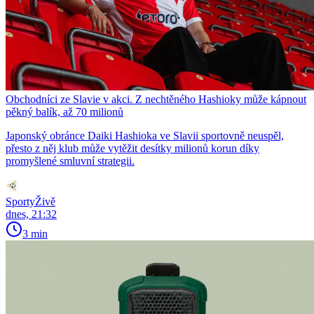
Obchodníci ze Slavie v akci. Z nechtěného Hashioky může kápnout
pěkný balík, až 70 milionů
Japonský obránce Daiki Hashioka ve Slavii sportovně neuspěl,
přesto z něj klub může vytěžit desítky milionů korun díky
promyšlené smluvní strategii.
SportyŽivě
dnes, 21:32
3 min