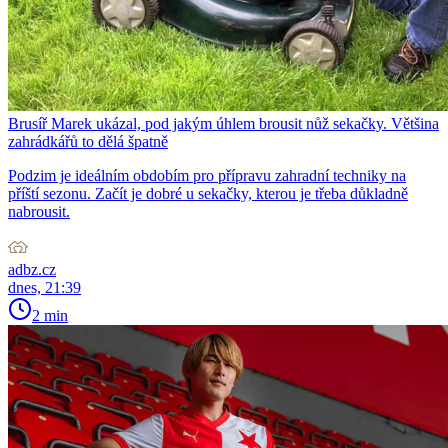
Brusíř Marek ukázal, pod jakým úhlem brousit nůž sekačky. Většina
zahrádkářů to dělá špatně
Podzim je ideálním obdobím pro přípravu zahradní techniky na
příští sezonu. Začít je dobré u sekačky, kterou je třeba důkladně
nabrousit.
adbz.cz
dnes, 21:39
2 min