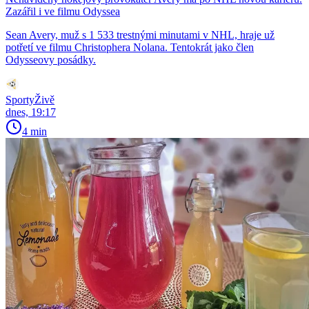
Zazářil i ve filmu Odyssea
Sean Avery, muž s 1 533 trestnými minutami v NHL, hraje už
potřetí ve filmu Christophera Nolana. Tentokrát jako člen
Odysseovy posádky.
SportyŽivě
dnes, 19:17
4 min