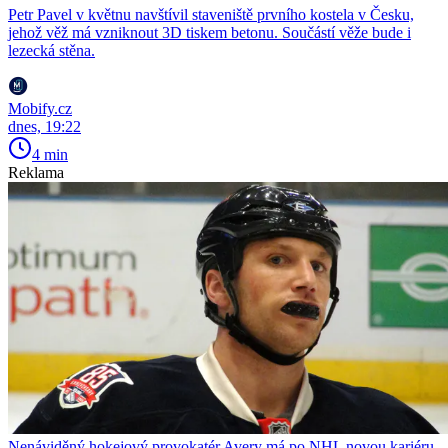
Petr Pavel v květnu navštívil staveniště prvního kostela v Česku,
jehož věž má vzniknout 3D tiskem betonu. Součástí věže bude i
lezecká stěna.
Mobify.cz
dnes, 19:22
4 min
Reklama
Nenáviděný hokejový provokatér Avery má po NHL novou kariéru.