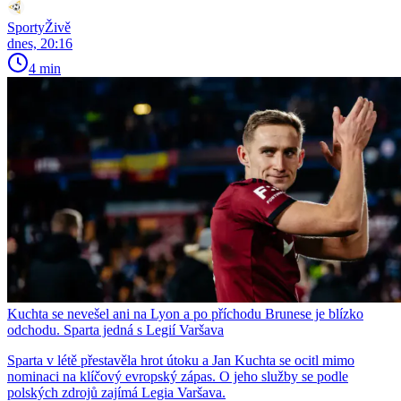
SportyŽivě
dnes, 20:16
4 min
Kuchta se nevešel ani na Lyon a po příchodu Brunese je blízko
odchodu. Sparta jedná s Legií Varšava
Sparta v létě přestavěla hrot útoku a Jan Kuchta se ocitl mimo
nominaci na klíčový evropský zápas. O jeho služby se podle
polských zdrojů zajímá Legia Varšava.