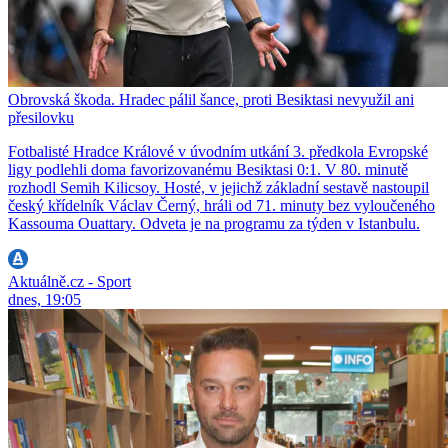
Obrovská škoda. Hradec pálil šance, proti Besiktasi nevyužil ani
přesilovku
Fotbalisté Hradce Králové v úvodním utkání 3. předkola Evropské
ligy podlehli doma favorizovanému Besiktasi 0:1. V 80. minutě
rozhodl Semih Kilicsoy. Hosté, v jejichž základní sestavě nastoupil
český křídelník Václav Černý, hráli od 71. minuty bez vyloučeného
Kassouma Ouattary. Odveta je na programu za týden v Istanbulu.
Aktuálně.cz - Sport
dnes, 19:05