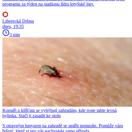
programu za týden na stadionu lídra lotyšské ligy.
Liberecká Drbna
dnes, 19:35
3 min
Komáři a klíšťata se vyhýbají zahradám, kde roste tahle levná
bylinka. Stačí ji zasadit ke stolu
S otravným hmyzem na zahradě se smířit nemusíte. Pomůže vám
řešení, které si pro vás nachystala sama příroda.