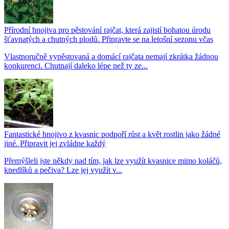
Přírodní hnojiva pro pěstování rajčat, která zajistí bohatou úrodu
šťavnatých a chutných plodů. Připravte se na letošní sezonu včas
Vlastnoručně vypěstovaná a domácí rajčata nemají zkrátka žádnou
konkurenci. Chutnají daleko lépe než ty ze...
Fantastické hnojivo z kvasnic podpoří růst a květ rostlin jako žádné
jiné. Připravit jej zvládne každý
Přemýšleli jste někdy nad tím, jak lze využít kvasnice mimo koláčů,
knedlíků a pečiva? Lze jej využít v...