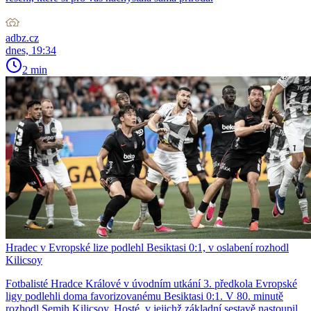
adbz.cz
dnes, 19:34
2 min
Hradec v Evropské lize podlehl Besiktasi 0:1, v oslabení rozhodl
Kilicsoy
Fotbalisté Hradce Králové v úvodním utkání 3. předkola Evropské
ligy podlehli doma favorizovanému Besiktasi 0:1. V 80. minutě
rozhodl Semih Kilicsoy. Hosté, v jejichž základní sestavě nastoupil