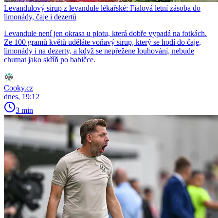
Levandulový sirup z levandule lékařské: Fialová letní zásoba do
limonády, čaje i dezertů
Levandule není jen okrasa u plotu, která dobře vypadá na fotkách.
Ze 100 gramů květů uděláte voňavý sirup, který se hodí do čaje,
limonády i na dezerty, a když se nepřežene louhování, nebude
chutnat jako skříň po babičce.
Cooky.cz
dnes, 19:12
3 min