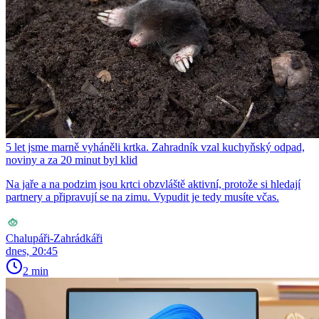
5 let jsme marně vyháněli krtka. Zahradník vzal kuchyňský odpad,
noviny a za 20 minut byl klid
Na jaře a na podzim jsou krtci obzvláště aktivní, protože si hledají
partnery a připravují se na zimu. Vypudit je tedy musíte včas.
Chalupáři-Zahrádkáři
dnes, 20:45
2 min