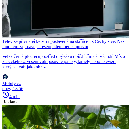
Televize přivrtaná ke zdi i postavená na skříňce už Čechy štve. Našli
mnohem zajímavější řešení, které neruší prostor
Velká černá plocha uprostřed obýváku dráždí čím dál víc lidí. Místo
klasického zavěšení volí posuvné panely, lamely nebo televizor,
který se tváří jako obraz.
Mobify.cz
dnes, 18:56
4 min
Reklama