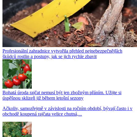
Profesionální zahradnice vytvořila přehled nejnebezpečnějších
škůdců rostlin a postupy, jak se jich rychle zbavit
Bohatá úroda rajčat nemusí být jen zbožným přáním. Užijte si
úspěšnou sklizeň již během letošní sezony
Ačkoliv, samozřejmě v závislosti na ročním období, bývají často i v
obchodě koupená rajčata velice chutná,...