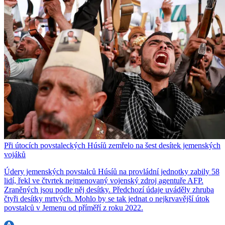
Při útocích povstaleckých Húsíů zemřelo na šest desítek jemenských
vojáků
Údery jemenských povstalců Húsíů na provládní jednotky zabily 58
lidí, řekl ve čtvrtek nejmenovaný vojenský zdroj agentuře AFP.
Zraněných jsou podle něj desítky. Předchozí údaje uváděly zhruba
čtyři desítky mrtvých. Mohlo by se tak jednat o nejkrvavější útok
povstalců v Jemenu od příměří z roku 2022.