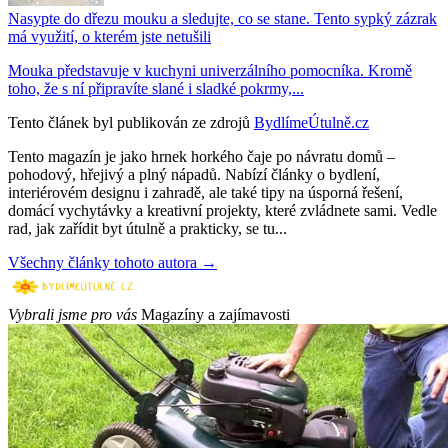
Nasypte do dřezu mouku a sledujte, co se stane. Tento sypký zázrak
má využití, o kterém jste netušili
Mouka představuje v kuchyni univerzálního pomocníka. Kromě
toho, že s ní připravíte slané i sladké pokrmy,...
Tento článek byl publikován ze zdrojů
BydlímeÚtulně.cz
Tento magazín je jako hrnek horkého čaje po návratu domů –
pohodový, hřejivý a plný nápadů. Nabízí články o bydlení,
interiérovém designu i zahradě, ale také tipy na úsporná řešení,
domácí vychytávky a kreativní projekty, které zvládnete sami. Vedle
rad, jak zařídit byt útulně a prakticky, se tu...
Všechny články tohoto autora →
Vybrali jsme pro vás
Magazíny a zajímavosti