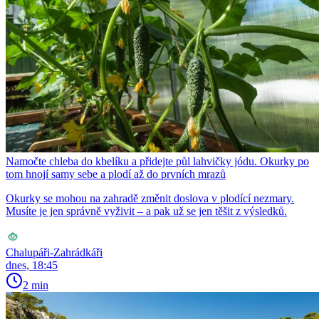
Namočte chleba do kbelíku a přidejte půl lahvičky jódu. Okurky po
tom hnojí samy sebe a plodí až do prvních mrazů
Okurky se mohou na zahradě změnit doslova v plodící nezmary.
Musíte je jen správně vyživit – a pak už se jen těšit z výsledků.
Chalupáři-Zahrádkáři
dnes, 18:45
2 min