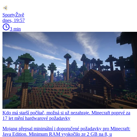
SportyŽivě
dnes, 19:57
3 min
Kdo má starší počítač, možná si už nezahraje. Minecraft poprvé za
17 let mění hardwarové požadavky
Mojang přepsal minimální i doporučené požadavky pro Minecraft:
Java Edition. Minimum RAM vyskočilo ze 2 GB na 8, u