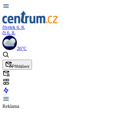
čtvrtek 6. 8.
čt 6. 8.
26°C
Přihlášení
Reklama