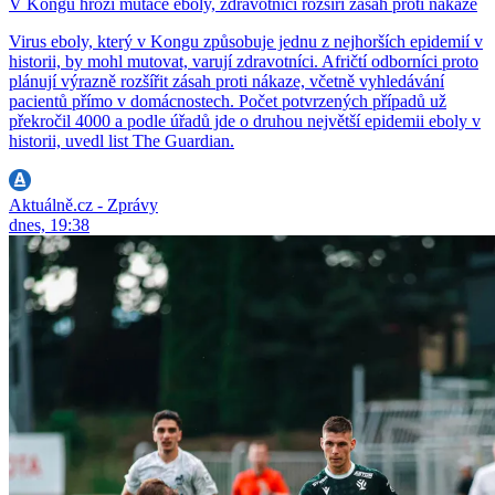
V Kongu hrozí mutace eboly, zdravotníci rozšíří zásah proti nákaze
Virus eboly, který v Kongu způsobuje jednu z nejhorších epidemií v
historii, by mohl mutovat, varují zdravotníci. Afričtí odborníci proto
plánují výrazně rozšířit zásah proti nákaze, včetně vyhledávání
pacientů přímo v domácnostech. Počet potvrzených případů už
překročil 4000 a podle úřadů jde o druhou největší epidemii eboly v
historii, uvedl list The Guardian.
Aktuálně.cz - Zprávy
dnes, 19:38