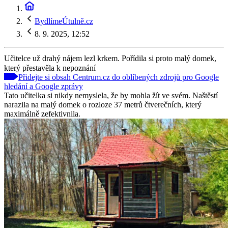
BydlímeÚtulně.cz
8. 9. 2025, 12:52
Učitelce už drahý nájem lezl krkem. Pořídila si proto malý domek,
který přestavěla k nepoznání
Přidejte si obsah Centrum.cz do oblíbených zdrojů pro Google
hledání a Google zprávy
Tato učitelka si nikdy nemyslela, že by mohla žít ve svém. Naštěstí
narazila na malý domek o rozloze 37 metrů čtverečních, který
maximálně zefektivnila.