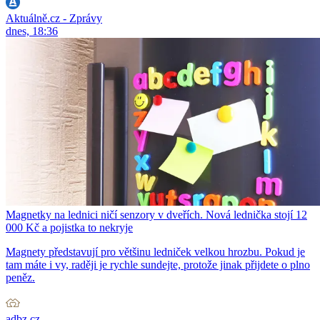
Aktuálně.cz - Zprávy
dnes, 18:36
Magnetky na lednici ničí senzory v dveřích. Nová lednička stojí 12
000 Kč a pojistka to nekryje
Magnety představují pro většinu ledniček velkou hrozbu. Pokud je
tam máte i vy, raději je rychle sundejte, protože jinak přijdete o plno
peněz.
adbz.cz