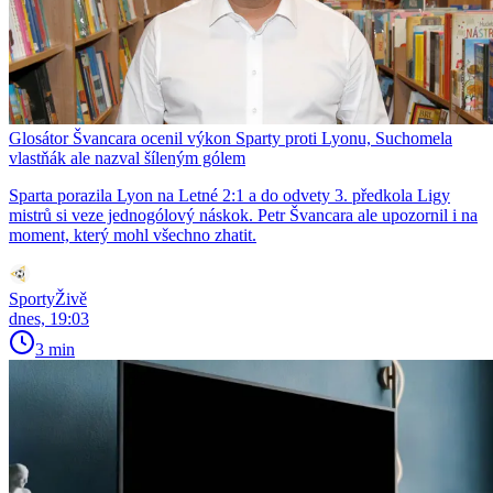
Glosátor Švancara ocenil výkon Sparty proti Lyonu, Suchomela
vlastňák ale nazval šíleným gólem
Sparta porazila Lyon na Letné 2:1 a do odvety 3. předkola Ligy
mistrů si veze jednogólový náskok. Petr Švancara ale upozornil i na
moment, který mohl všechno zhatit.
SportyŽivě
dnes, 19:03
3 min