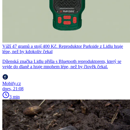
Váží 47 gramů a stojí 400 Kč. Reproduktor Parkside z Lidlu hraje
lépe, než by kdokoliv čekal
Dílenská značka Lidlu přišla s Bluetooth reproduktorem, který se
vejde do dlaně a hraje mnohem lépe, než by člověk čekal.
Mobify.cz
dnes, 21:08
3 min