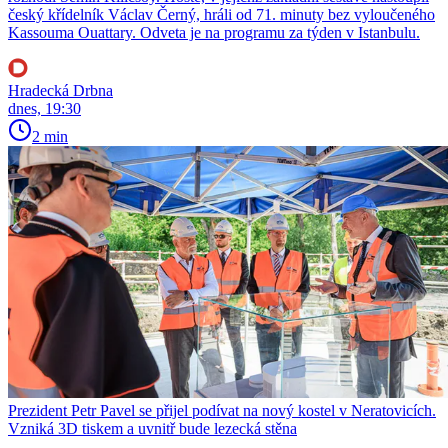
český křídelník Václav Černý, hráli od 71. minuty bez vyloučeného
Kassouma Ouattary. Odveta je na programu za týden v Istanbulu.
Hradecká Drbna
dnes, 19:30
2 min
Prezident Petr Pavel se přijel podívat na nový kostel v Neratovicích.
Vzniká 3D tiskem a uvnitř bude lezecká stěna