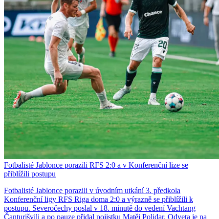
Fotbalisté Jablonce porazili RFS 2:0 a v Konferenční lize se
přiblížili postupu
Fotbalisté Jablonce porazili v úvodním utkání 3. předkola
Konferenční ligy RFS Riga doma 2:0 a výrazně se přiblížili k
postupu. Severočechy poslal v 18. minutě do vedení Vachtang
Čanturišvili a po pauze přidal pojistku Matěj Polidar. Odveta je na