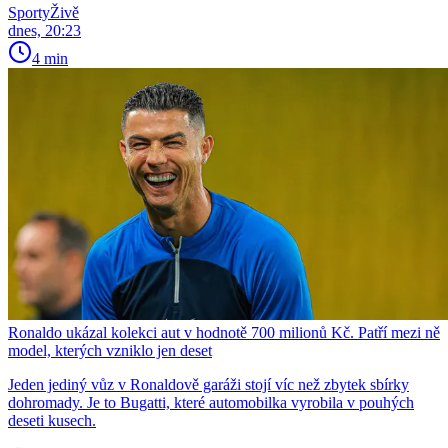
SportyŽivě
dnes, 20:23
4 min
Ronaldo ukázal kolekci aut v hodnotě 700 milionů Kč. Patří mezi ně
model, kterých vzniklo jen deset
Jeden jediný vůz v Ronaldově garáži stojí víc než zbytek sbírky
dohromady. Je to Bugatti, které automobilka vyrobila v pouhých
deseti kusech.