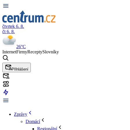
čtvrtek 6. 8.
čt 6. 8.
26°C
Internet
Firmy
Recepty
Slovníky
Přihlášení
Zprávy
Domácí
Regionální