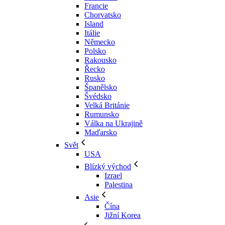
Francie
Chorvatsko
Island
Itálie
Německo
Polsko
Rakousko
Řecko
Rusko
Španělsko
Švédsko
Velká Británie
Rumunsko
Válka na Ukrajině
Maďarsko
Svět
USA
Blízký východ
Izrael
Palestina
Asie
Čína
Jižní Korea