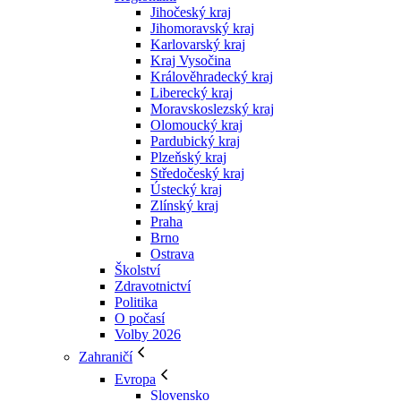
Jihočeský kraj
Jihomoravský kraj
Karlovarský kraj
Kraj Vysočina
Králověhradecký kraj
Liberecký kraj
Moravskoslezský kraj
Olomoucký kraj
Pardubický kraj
Plzeňský kraj
Středočeský kraj
Ústecký kraj
Zlínský kraj
Praha
Brno
Ostrava
Školství
Zdravotnictví
Politika
O počasí
Volby 2026
Zahraničí
Evropa
Slovensko