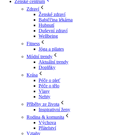
Ženské centrum
Zdraví
Ženské zdraví
Babiččina lékárna
Hubnutí
Duševní zdraví
Wellbeing
Fitness
Jóga a pilates
Módní trendy
Aktuální trendy
Doplňky
Krása
Péče o pleť
Péče o tělo
Vlasy
Nehty
Příběhy ze života
Inspirativní ženy
Rodina & komunita
Výchova
Přátelství
Vztahy