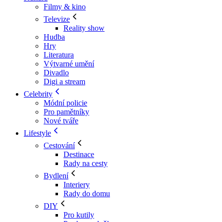
Filmy & kino
Televize
Reality show
Hudba
Hry
Literatura
Výtvarné umění
Divadlo
Digi a stream
Celebrity
Módní policie
Pro pamětníky
Nové tváře
Lifestyle
Cestování
Destinace
Rady na cesty
Bydlení
Interiery
Rady do domu
DIY
Pro kutily