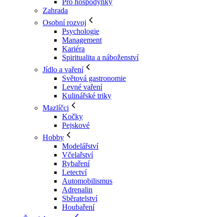
Pro hospodyňky
Zahrada
Osobní rozvoj
Psychologie
Management
Kariéra
Spiritualita a náboženství
Jídlo a vaření
Světová gastronomie
Levné vaření
Kulinářské triky
Mazlíčci
Kočky
Pejskové
Hobby
Modelářství
Včelařství
Rybaření
Letectví
Automobilismus
Adrenalin
Sběratelství
Houbaření