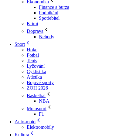
Ekonomika
Finance a burza
Podnikání
Spotřebitel
Krimi
Doprava
Nehody
Sport
Hokej
Fotbal
Tenis
Lyžování
Cyklistika
Atletika
Bojové sporty
ZOH 2026
Basketbal
NBA
Motosport
F1
Auto-moto
Elektromobily
Kultura