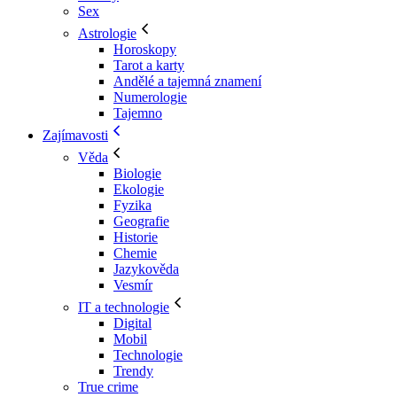
Sex
Astrologie
Horoskopy
Tarot a karty
Andělé a tajemná znamení
Numerologie
Tajemno
Zajímavosti
Věda
Biologie
Ekologie
Fyzika
Geografie
Historie
Chemie
Jazykověda
Vesmír
IT a technologie
Digital
Mobil
Technologie
Trendy
True crime