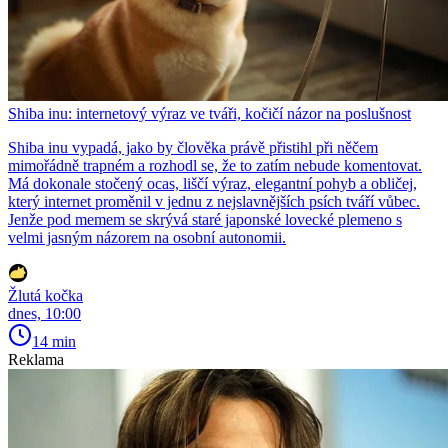
Shiba inu: internetový výraz ve tváři, kočičí názor na poslušnost
Shiba inu vypadá, jako by člověka právě přistihl při něčem
mimořádně trapném a rozhodl se, že to zatím nebude komentovat.
Má dokonale stočený ocas, liščí výraz, elegantní pohyb a obličej,
který internet proměnil v jednu z nejslavnějších psích tváří vůbec.
Jenže pod memem se skrývá staré japonské lovecké plemeno s
velmi jasným názorem na osobní autonomii.
Žlutá kočka
dnes, 10:00
14 min
Reklama