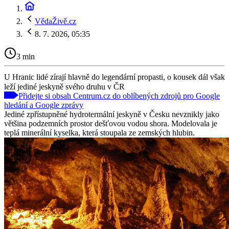
VědaŽivě.cz
8. 7. 2026, 05:35
3 min
U Hranic lidé zírají hlavně do legendární propasti, o kousek dál však
leží jediné jeskyně svého druhu v ČR
Přidejte si obsah Centrum.cz do oblíbených zdrojů pro Google
hledání a Google zprávy
Jediné zpřístupněné hydrotermální jeskyně v Česku nevznikly jako
většina podzemních prostor dešťovou vodou shora. Modelovala je
teplá minerální kyselka, která stoupala ze zemských hlubin.