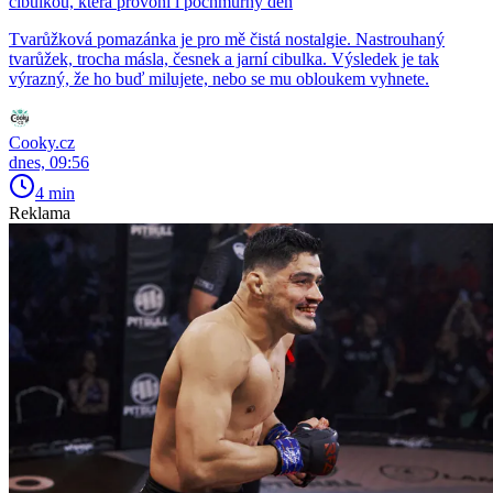
cibulkou, která provoní i pochmurný den
Tvarůžková pomazánka je pro mě čistá nostalgie. Nastrouhaný
tvarůžek, trocha másla, česnek a jarní cibulka. Výsledek je tak
výrazný, že ho buď milujete, nebo se mu obloukem vyhnete.
Cooky.cz
dnes, 09:56
4 min
Reklama