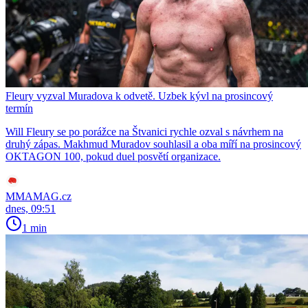
Fleury vyzval Muradova k odvetě. Uzbek kývl na prosincový
termín
Will Fleury se po porážce na Štvanici rychle ozval s návrhem na
druhý zápas. Makhmud Muradov souhlasil a oba míří na prosincový
OKTAGON 100, pokud duel posvětí organizace.
MMAMAG.cz
dnes, 09:51
1 min