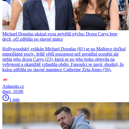
Michael Douglas ukázal svou největší pýchu: Dcera Carys bere
dech, oči zdědila po slavné matce
Hollywoodský velikán Michael Douglas (81) se na Mallorce dočkal
mimořádné pocty. Ještě větší pozornost než prestižní ocenění ale
strhla jeho dcera Carys (23), která se po jeho boku objevila na
veřejnosti a okamžitě vzbudila obdiv. Fanoušci se navíc shodují, že
krásu zdědila po slavné mamince Catherine Zeta-Jones (56).
Aplausin.cz
dnes, 10:06
1 min