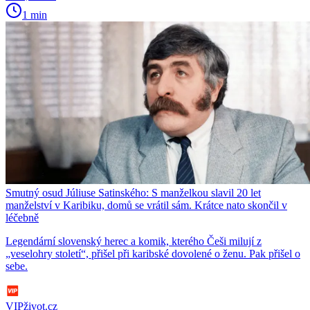
1 min
Smutný osud Júliuse Satinského: S manželkou slavil 20 let
manželství v Karibiku, domů se vrátil sám. Krátce nato skončil v
léčebně
Legendární slovenský herec a komik, kterého Češi milují z
„veselohry století“, přišel při karibské dovolené o ženu. Pak přišel o
sebe.
VIPživot.cz