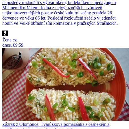
naposledy rozloučili s výtvarníkem, hudebníkem a pedagogem
Milanem Knížákem. Jedna z nejvýraznějších a zároveň
nejkontroverznějších postav české kulturní scény zemřela 26.
července ve věku 86 let. Poslední rozloučení začalo v jedenáct
hodin ve Velké obřadní síni krematoria v pražských Strašnicích.
Žena.cz
dnes, 09:59
Zázrak z Olomouce: Tvarůžková pomazánka s česnekem a