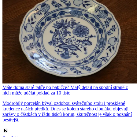
Máte doma staré talíře po babičce? Malý detail na spodní straně z
nich může udělat poklad za 10 tisíc
Modrobílý porcelán býval ozdobou svátečního stolu i prosklené
kredence našich předků. Dnes se kolem starého cibuláku objevují
zprávy o částkách v řádu tisíců korun, skutečnost je však o poznání
pestřejší.