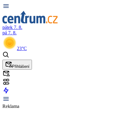
pátek 7. 8.
pá 7. 8.
23°C
Přihlášení
Reklama