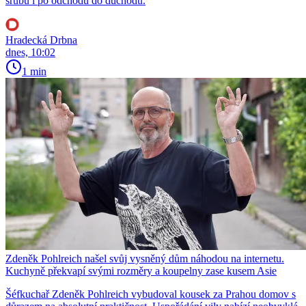
srubu i po odchodu do důchodu.
Hradecká Drbna
dnes, 10:02
1 min
Zdeněk Pohlreich našel svůj vysněný dům náhodou na internetu.
Kuchyně překvapí svými rozměry a koupelny zase kusem Asie
Šéfkuchař Zdeněk Pohlreich vybudoval kousek za Prahou domov s