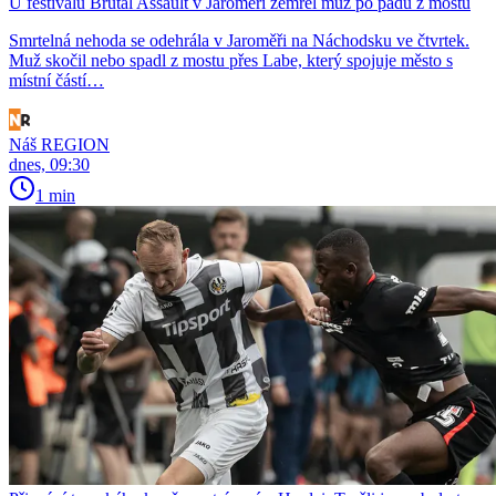
U festivalu Brutal Assault v Jaroměři zemřel muž po pádu z mostu
Smrtelná nehoda se odehrála v Jaroměři na Náchodsku ve čtvrtek.
Muž skočil nebo spadl z mostu přes Labe, který spojuje město s
místní částí…
Náš REGION
dnes, 09:30
1 min