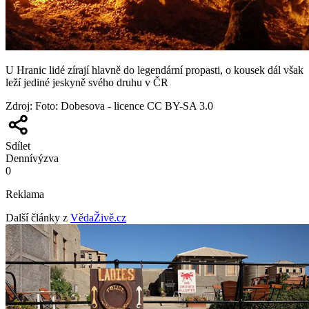
U Hranic lidé zírají hlavně do legendární propasti, o kousek dál však
leží jediné jeskyně svého druhu v ČR
Zdroj
:
Foto: Dobesova - licence CC BY-SA 3.0
Sdílet
Denní
výzva
0
Reklama
Další články z
VědaŽivě.cz