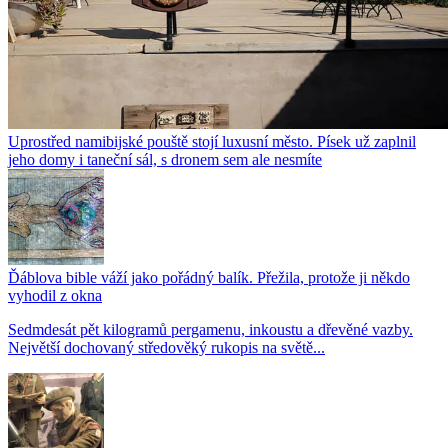
Uprostřed namibijské pouště stojí luxusní město. Písek už zaplnil
jeho domy i taneční sál, s dronem sem ale nesmíte
Ďáblova bible váží jako pořádný balík. Přežila, protože ji někdo
vyhodil z okna
Sedmdesát pět kilogramů pergamenu, inkoustu a dřevěné vazby.
Největší dochovaný středověký rukopis na světě...