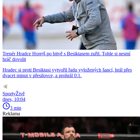
Trenér Hradce Horejš po bitvě s Besiktasem zuřil. Tohle si nesmí
hráč dovolit
Hradec si proti Besiktasi vytvořil řadu vyložených šancí, hrál přes
dvacet minut v přesilovce, a prohrál 0:1.
SportyŽivě
dnes, 10:04
3 min
Reklama