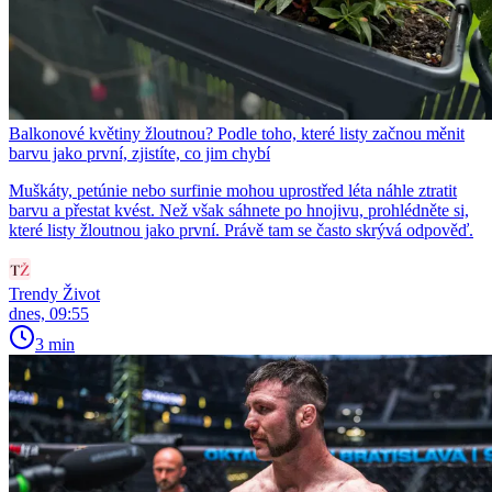
Balkonové květiny žloutnou? Podle toho, které listy začnou měnit
barvu jako první, zjistíte, co jim chybí
Muškáty, petúnie nebo surfinie mohou uprostřed léta náhle ztratit
barvu a přestat kvést. Než však sáhnete po hnojivu, prohlédněte si,
které listy žloutnou jako první. Právě tam se často skrývá odpověď.
Trendy Život
dnes, 09:55
3 min