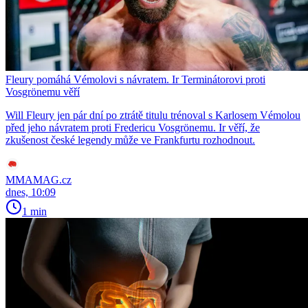
Fleury pomáhá Vémolovi s návratem. Ir Terminátorovi proti
Vosgrönemu věří
Will Fleury jen pár dní po ztrátě titulu trénoval s Karlosem Vémolou
před jeho návratem proti Fredericu Vosgrönemu. Ir věří, že
zkušenost české legendy může ve Frankfurtu rozhodnout.
MMAMAG.cz
dnes, 10:09
1 min