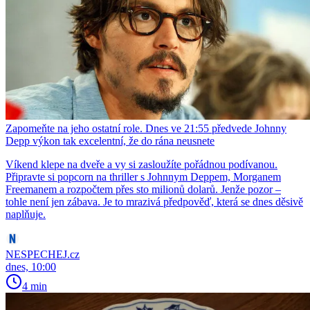
Zapomeňte na jeho ostatní role. Dnes ve 21:55 předvede Johnny
Depp výkon tak excelentní, že do rána neusnete
Víkend klepe na dveře a vy si zasloužíte pořádnou podívanou.
Připravte si popcorn na thriller s Johnnym Deppem, Morganem
Freemanem a rozpočtem přes sto milionů dolarů. Jenže pozor –
tohle není jen zábava. Je to mrazivá předpověď, která se dnes děsivě
naplňuje.
NESPECHEJ.cz
dnes, 10:00
4 min