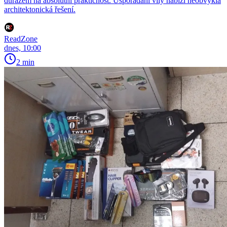
důrazem na absolutní praktičnost. Uspořádání vily nabízí neobvyklá
architektonická řešení.
ReadZone
dnes, 10:00
2 min