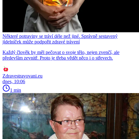
Některé potraviny se tráví déle než jiné. Správně sestavený
jídelníček může podpořit zdravé trávení
Každý člověk by měl pečovat o svoje tělo, nejen zvenčí, ale
především zevnitř. Proto je třeba vědět něco i o střevech.
Zdravestravovani.eu
dnes, 10:06
1 min