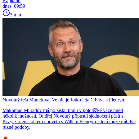
Kapitalio
dnes, 09:59
3 min
Novotný řeší Muradova. Ve hře je Jotko i další bitva s Fleurym
Makhmud Muradov má po zisku titulu v polotěžké váze hned
několik možností. Ondřej Novotný připustil sjednocení pásů s
Krzysztofem Jotkem i odvetu s Willem Fleurym, která může mít dvě
různé podoby.