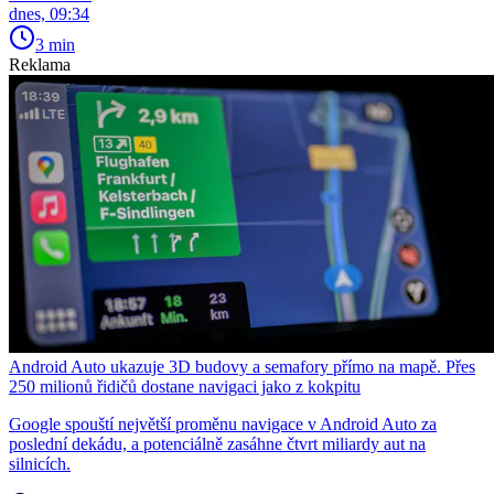
dnes, 09:34
3 min
Reklama
Android Auto ukazuje 3D budovy a semafory přímo na mapě. Přes
250 milionů řidičů dostane navigaci jako z kokpitu
Google spouští největší proměnu navigace v Android Auto za
poslední dekádu, a potenciálně zasáhne čtvrt miliardy aut na
silnicích.