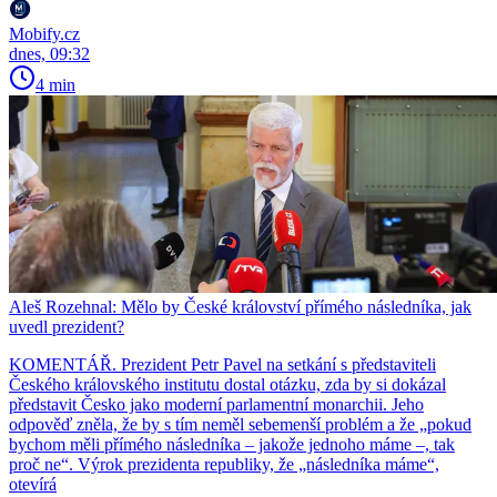
Mobify.cz
dnes, 09:32
4 min
Aleš Rozehnal: Mělo by České království přímého následníka, jak
uvedl prezident?
KOMENTÁŘ. Prezident Petr Pavel na setkání s představiteli
Českého královského institutu dostal otázku, zda by si dokázal
představit Česko jako moderní parlamentní monarchii. Jeho
odpověď zněla, že by s tím neměl sebemenší problém a že „pokud
bychom měli přímého následníka – jakože jednoho máme –, tak
proč ne“. Výrok prezidenta republiky, že „následníka máme“,
otevírá