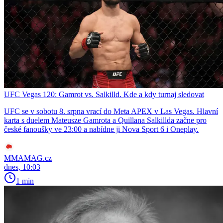
UFC Vegas 120: Gamrot vs. Salkilld. Kde a kdy turnaj sledovat
UFC se v sobotu 8. srpna vrací do Meta APEX v Las Vegas. Hlavní
karta s duelem Mateusze Gamrota a Quillana Salkillda začne pro
české fanoušky ve 23:00 a nabídne ji Nova Sport 6 i Oneplay.
MMAMAG.cz
dnes, 10:03
1 min