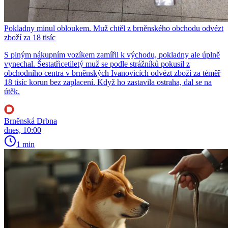
Pokladny minul obloukem. Muž chtěl z brněnského obchodu odvézt
zboží za 18 tisíc
S plným nákupním vozíkem zamířil k východu, pokladny ale úplně
vynechal. Šestatřicetiletý muž se podle strážníků pokusil z
obchodního centra v brněnských Ivanovicích odvézt zboží za téměř
18 tisíc korun bez zaplacení. Když ho zastavila ostraha, dal se na
útěk.
Brněnská Drbna
dnes, 10:00
1 min