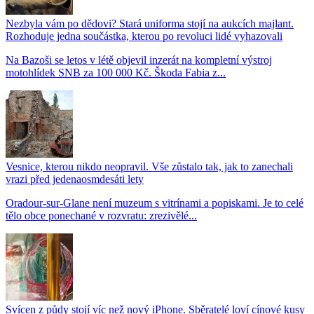
Nezbyla vám po dědovi? Stará uniforma stojí na aukcích majlant.
Rozhoduje jedna součástka, kterou po revoluci lidé vyhazovali
Na Bazoši se letos v létě objevil inzerát na kompletní výstroj
motohlídek SNB za 100 000 Kč. Škoda Fabia z...
Vesnice, kterou nikdo neopravil. Vše zůstalo tak, jak to zanechali
vrazi před jedenaosmdesáti lety
Oradour-sur-Glane není muzeum s vitrínami a popiskami. Je to celé
tělo obce ponechané v rozvratu: zrezivělé...
Svícen z půdy stojí víc než nový iPhone. Sběratelé loví cínové kusy