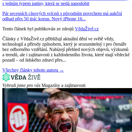
s jedním typem patiny, která se nedá napodobit
Pár secesních cínových svícnů s původním povrchem má aukční
odhad přes 50 tisíc korun. Nový iPhone 16...
Tento článek byl publikován ze zdrojů
VědaŽivě.cz
Články z VědaŽivě.cz přibližují aktuální dění ve světě vědy,
technologií a přírody způsobem, který je srozumitelný i pro čtenáře
bez odborného vzdělání. Nabízejí přehled nových objevů, výzkumů
a trendů, ale i zajímavosti z každodenního života, které mají vědecké
pozadí – od lidského zdraví přes...
Všechny články tohoto autora →
Vybrali jsme pro vás
Magazíny a zajímavosti