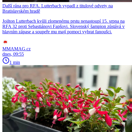
Další rána pro RFA. Lutterbach vypadl z titulové odvety na
Bratislavském hradě
Joilton Lutterbach kvůli zlomenému prstu nenastoupí 15. srpna na
RFA 32 proti Sebastiánovi Fapšovi. Slovenský šampion zůstává v
hlavním zápase a soupeře mu mají pomoci vybrat fanoušci.
MMAMAG.cz
dnes, 09:55
1 min