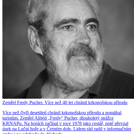
Zemřel Fredy Pucher. Více než 40 let chránil krkonošskou přírodu
Více než čtyři desetiletí chránil krkonošskou přírodu a pomáhal
turistům. Zemřel Alfréd „Fredy“ Pucher, dlouholetý strážce
KRNAPu. Na horách začínal v roce 1978 jako cestář, poté převzal
úsek na Luční hoře a v Černém dole. Lidem rád radil v informačním