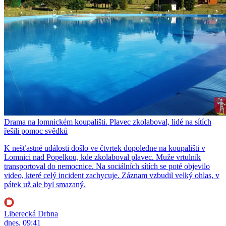
Drama na lomnickém koupališti. Plavec zkolaboval, lidé na sítích
řešili pomoc svědků
K nešťastné události došlo ve čtvrtek dopoledne na koupališti v
Lomnici nad Popelkou, kde zkolaboval plavec. Muže vrtulník
transportoval do nemocnice. Na sociálních sítích se poté objevilo
video, které celý incident zachycuje. Záznam vzbudil velký ohlas, v
pátek už ale byl smazaný.
Liberecká Drbna
dnes, 09:41