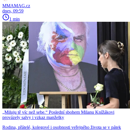
MMAMAG.cz
dnes, 09:59
1 min
„Miluju tě víc než sebe.“ Poslední sbohem Milanu Knížákovi
provázely salvy i vzkaz manželky
Rodina, přátelé, kolegové i osobnosti veřejného života se v pátek